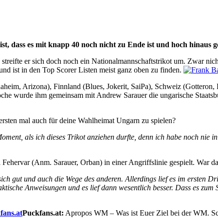
t, dass es mit knapp 40 noch nicht zu Ende ist und hoch hinaus 
streifte er sich doch noch ein Nationalmannschaftstrikot um. Zwar nich
 und ist in den Top Scorer Listen meist ganz oben zu finden.
naheim, Arizona), Finnland (Blues, Jokerit, SaiPa), Schweiz (Gottero
oche wurde ihm gemeinsam mit Andrew Sarauer die ungarische Staatsbür
ersten mal auch für deine Wahlheimat Ungarn zu spielen?
ment, als ich dieses Trikot anziehen durfte, denn ich habe noch nie i
ehervar (Anm. Sarauer, Orban) in einer Angriffslinie gespielt. War da
h gut und auch die Wege des anderen. Allerdings lief es im ersten Dritt
sche Anweisungen und es lief dann wesentlich besser. Dass es zum Sie
Puckfans.at:
Apropos WM – Was ist Euer Ziel bei der WM. Schl