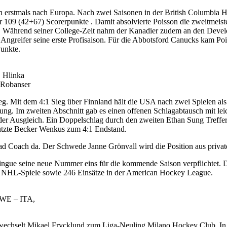
n erstmals nach Europa. Nach zwei Saisonen in der British Columbia H
r 109 (42+67) Scorerpunkte . Damit absolvierte Poisson die zweitmeist
tän. Während seiner College-Zeit nahm der Kanadier zudem an den Dev
der Angreifer seine erste Profisaison. Für die Abbotsford Canucks kam 
Punkte.
, Hlinka
 Robanser
g. Mit dem 4:1 Sieg über Finnland hält die USA nach zwei Spielen al
rung. Im zweiten Abschnitt gab es einen offenen Schlagabtausch mit le
r der Ausgleich. Ein Doppelschlag durch den zweiten Ethan Sung Treff
 nutzte Becker Wenkus zum 4:1 Endstand.
ad Coach da. Der Schwede Janne Grönvall wird die Position aus privat
gue seine neue Nummer eins für die kommende Saison verpflichtet. De
51 NHL-Spiele sowie 246 Einsätze in der American Hockey League.
SWE – ITA,
wechselt Mikael Frycklund zum Liga-Neuling Milano Hockey Club. In B