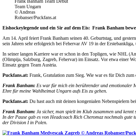
Frank Banham Team Debüt
Team Ungarn
© Andreas
Robanser/Puckfans.at
Eishockeylegende und ein Sir auf dem Eis: Frank Banham beweis
Am 14. April feiert Frank Banham seinen 40. Geburtstag, und gestern 
sein Jahren sehr erfolgreich bei Fehervar AV 19 in der Erstebankliga,
In seiner langen Karriere war er schon in den Topligen, wie NHL (A
(Olimpija, Salzburg, Zagreb, Fehervar) im Einsatz. Vor etwa einer W
Einsatz gegen Team Austria.
Puckfans.at:
Frank, Gratulation zum Sieg. Wie war es für Dich zum 
Frank Banham:
Es war für mich ein berührender und emotionaler Mo
Ehre für meine Wahlheimat Ungarn aufs Eis zu gehen.
Puckfans.at:
Du hast auch mit deinen kongenialen Nebenspielern bei F
Frank Banham:
Ja sicher, man spielt im Klub zusammen und kennt sic
In der Pause gab es von Headcoach Rich Cheromaz nochmals gute takti
der Division I in Polen.