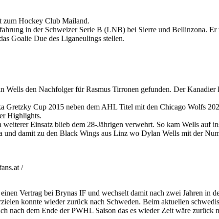
lt zum Hockey Club Mailand.
hrung in der Schweizer Serie B (LNB) bei Sierre und Bellinzona. Er v
as Goalie Due des Liganeulings stellen.
n Wells den Nachfolger für Rasmus Tirronen gefunden. Der Kanadier 
a Gretzky Cup 2015 neben dem AHL Titel mit den Chicago Wolfs 2022,
r Highlights.
weiterer Einsatz blieb dem 28-Jährigen verwehrt. So kam Wells auf i
a und damit zu den Black Wings aus Linz wo Dylan Wells mit der Num
ns.at /
 einen Vertrag bei Brynas IF und wechselt damit nach zwei Jahren in 
rzielen konnte wieder zurück nach Schweden. Beim aktuellen schwedis
sich nach dem Ende der PWHL Saison das es wieder Zeit wäre zurück 