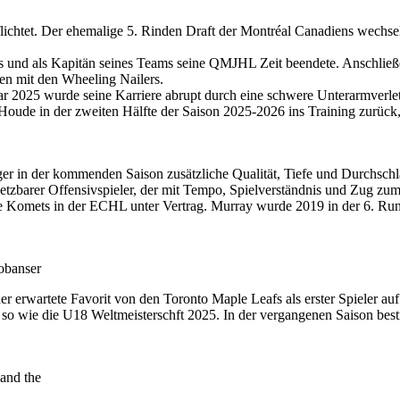
htet. Der ehemalige 5. Rinden Draft der Montréal Canadiens wechselt n
s und als Kapitän seines Teams seine QMJHL Zeit beendete. Anschließend
n mit den Wheeling Nailers.
r 2025 wurde seine Karriere abrupt durch eine schwere Unterarmverletz
oude in der zweiten Hälfte der Saison 2025-2026 ins Training zurück,
 in der kommenden Saison zusätzliche Qualität, Tiefe und Durchschlags
setzbarer Offensivspieler, der mit Tempo, Spielverständnis und Zug zum 
ne Komets in der ECHL unter Vertrag. Murray wurde 2019 in der 6. Rund
obanser
erwartete Favorit von den Toronto Maple Leafs als erster Spieler au
 wie die U18 Weltmeisterschft 2025. In der vergangenen Saison bestrit
and the