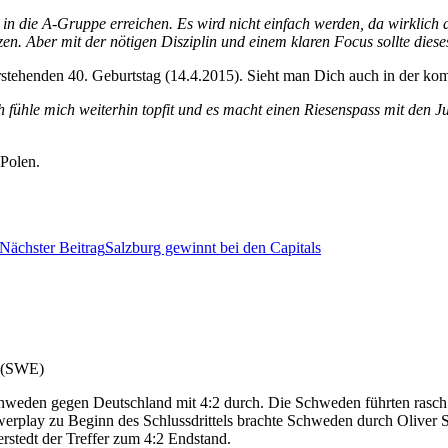
eig in die A-Gruppe erreichen. Es wird nicht einfach werden, da wirkli
zen. Aber mit der nötigen Disziplin und einem klaren Focus sollte dies
tehenden 40. Geburtstag (14.4.2015). Sieht man Dich auch in der k
ch fühle mich weiterhin topfit und es macht einen Riesenspass mit den J
 Polen.
Nächster Beitrag
Salzburg gewinnt bei den Capitals
 (SWE)
chweden gegen Deutschland mit 4:2 durch. Die Schweden führten rasc
erplay zu Beginn des Schlussdrittels brachte Schweden durch Oliver
rstedt der Treffer zum 4:2 Endstand.