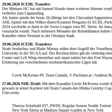
29.06.2026 ICEHL Transfer:
Der Minlano HC hat mit Samuel Houde einen weiteren Stürmer verpflic
verliefen zum Liganeuling.
Als Junior spielte der heute 26-Jährige bei den Chicoutimi Saguenéen
AHL-Spiele mit den Wilkes-Barre/Scranton Penguins 61 ECHL-Partie
2024 wechselte er dann in die Swiss League zum HC Sierre. Im Janua
verursacht wurde. Nach mehreren Monaten der Rehabilitation kehrte H
Kanadier einen Neustart in der Olympia Stadt.
29.06.2026 ICEHL Transfers:
Noah Serdachny und Blake Murray sollen dem Angriff der Vorarlberger
University in der NCAA auf. Der Rechtsschütze gilt als vielseitig ein
Center und Left Wing einsetzbar und stand zuletzt bei den Fort Way
Erfahrung aus verschiedenen nordamerikanischen Ligen mit.
Gavin McKenna #9, Team Canada, © Puckfans.at / Andreas R
27.06.2026 NHL Draft:
Mit dem Kanadier Gavin McKenna wurde der 
gewann in seiner Karriere mit Team Canada den Hlinka Gretzky Cup so
Univ.ersity.
Theresa Schafzahl #37, PWHL Regular Season Seattle Torrent 
New York Sirens at Madison Square Garden in New York