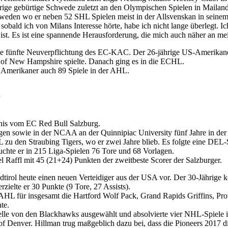
ige gebürtige Schwede zuletzt an den Olympischen Spielen in Mailand 
hweden wo er neben 52 SHL Spielen meist in der Allsvenskan in seinem 
 sobald ich von Milans Interesse hörte, habe ich nicht lange überlegt. I
ist. Es ist eine spannende Herausforderung, die mich auch näher an mei
ie fünfte Neuverpflichtung des EC-KAC. Der 26-jährige US-Amerikaner
v. of New Hampshire spielte. Danach ging es in die ECHL.
 Amerikaner auch 89 Spiele in der AHL.
nis vom EC Red Bull Salzburg.
en sowie in der NCAA an der Quinnipiac University fünf Jahre in der 
L zu den Straubing Tigers, wo er zwei Jahre blieb. Es folgte eine DE
uchte er in 215 Liga-Spielen 76 Tore und 68 Vorlagen.
el Raffl mit 45 (21+24) Punkten der zweitbeste Scorer der Salzburger.
dtirol heute einen neuen Verteidiger aus der USA vor. Der 30-Jährige
rzielte er 30 Punkte (9 Tore, 27 Assists).
 AHL für insgesamt die Hartford Wolf Pack, Grand Rapids Griffins, P
te.
le von den Blackhawks ausgewählt und absolvierte vier NHL-Spiele in 
ty of Denver. Hillman trug maßgeblich dazu bei, dass die Pioneers 20