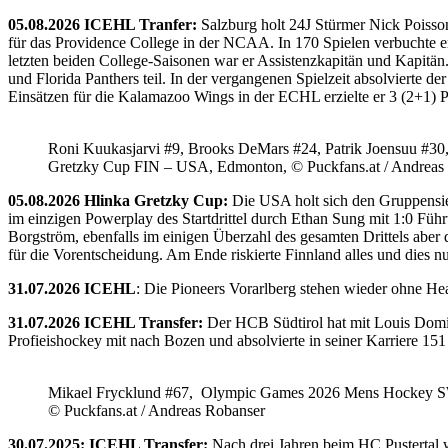
05.08.2026 ICEHL Tranfer:
Salzburg holt 24J Stürmer Nick Poisso
für das Providence College in der NCAA. In 170 Spielen verbuchte e
letzten beiden College-Saisonen war er Assistenzkapitän und Kapi
und Florida Panthers teil. In der vergangenen Spielzeit absolvierte 
Einsätzen für die Kalamazoo Wings in der ECHL erzielte er 3 (2+1) 
Roni Kuukasjarvi #9, Brooks DeMars #24, Patrik Joensuu #30
Gretzky Cup FIN – USA, Edmonton, © Puckfans.at / Andreas
05.08.2026 Hlinka Gretzky Cup:
Die USA holt sich den Gruppensie
im einzigen Powerplay des Startdrittel durch Ethan Sung mit 1:0 Füh
Borgström, ebenfalls im einigen Überzahl des gesamten Drittels abe
für die Vorentscheidung. Am Ende riskierte Finnland alles und dies
31.07.2026 ICEHL
: Die Pioneers Vorarlberg stehen wieder ohne He
31.07.2026 ICEHL Transfer:
Der HCB Südtirol hat mit Louis Domin
Profieishockey mit nach Bozen und absolvierte in seiner Karriere 1
Mikael Frycklund #67, Olympic Games 2026 Mens Hockey 
© Puckfans.at / Andreas Robanser
30.07.2025: ICEHL Transfer:
Nach drei Jahren beim HC Pustertal 