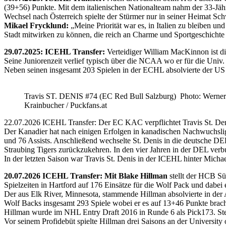
(39+56) Punkte. Mit dem italienischen Nationalteam nahm der 33-Jähr
Wechsel nach Österreich spielte der Stürmer nur in seiner Heimat Sc
Mikael Frycklund:
„Meine Priorität war es, in Italien zu bleiben und
Stadt mitwirken zu können, die reich an Charme und Sportgeschichte 
29.07.2025: ICEHL Transfer:
Verteidiger William MacKinnon ist d
Seine Juniorenzeit verlief typisch über die NCAA wo er für die Uni
Neben seinen insgesamt 203 Spielen in der ECHL absolvierte der US
Travis ST. DENIS #74 (EC Red Bull Salzburg) Photo: Werner
Krainbucher / Puckfans.at
22.07.2026 ICEHL Transfer: Der EC KAC verpflichtet Travis St. De
Der Kanadier hat nach einigen Erfolgen in kanadischen Nachwuchslig
und 76 Assists. Anschließend wechselte St. Denis in die deutsche DE
Straubing Tigers zurückzukehren. In den vier Jahren in der DEL verb
In der letzten Saison war Travis St. Denis in der ICEHL hinter Micha
20.07.2026 ICEHL Transfer: Mit Blake Hillman
stellt der HCB Sü
Spielzeiten in Hartford auf 176 Einsätze für die Wolf Pack und dabei e
Der aus Elk River, Minnesota, stammende Hillman absolvierte in der
Wolf Backs insgesamt 293 Spiele wobei er es auf 13+46 Punkte brach
Hillman wurde im NHL Entry Draft 2016 in Runde 6 als Pick173. Stel
Vor seinem Profidebüt spielte Hillman drei Saisons an der Universi