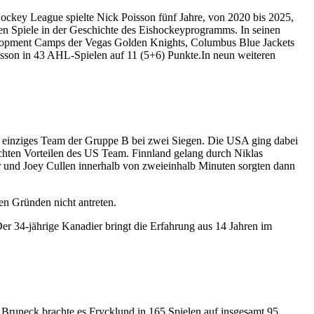
ockey League spielte Nick Poisson fünf Jahre, von 2020 bis 2025,
en Spiele in der Geschichte des Eishockeyprogramms. In seinen
elopment Camps der Vegas Golden Knights, Columbus Blue Jackets
Poisson in 43 AHL-Spielen auf 11 (5+6) Punkte.In neun weiteren
s einziges Team der Gruppe B bei zwei Siegen. Die USA ging dabei
ichten Vorteilen des US Team. Finnland gelang durch Niklas
er und Joey Cullen innerhalb von zweieinhalb Minuten sorgten dann
en Gründen nicht antreten.
r 34-jährige Kanadier bringt die Erfahrung aus 14 Jahren im
runeck brachte es Frycklund in 165 Spielen auf insgesamt 95