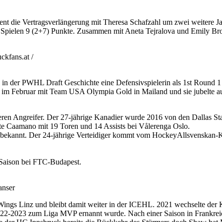
ent die Vertragsverlängerung mit Theresa Schafzahl um zwei weitere J
n 11 Spielen 9 (2+7) Punkte. Zusammen mit Aneta Tejralova und Emily Bro
kfans.at /
 in der PWHL Draft Geschichte eine Defensivspielerin als 1st Round
im Februar mit Team USA Olympia Gold in Mailand und sie jubelte auc
en Angreifer. Der 27-jährige Kanadier wurde 2016 von den Dallas Sta
te Caamano mit 19 Toren und 14 Assists bei Vålerenga Oslo.
 bekannt. Der 24-jährige Verteidiger kommt vom HockeyAllsvenskan-
 Saison bei FTC-Budapest.
anser
ings Linz und bleibt damit weiter in der ICEHL. 2021 wechselte der
2022-2023 zum Liga MVP ernannt wurde. Nach einer Saison in Frankrei