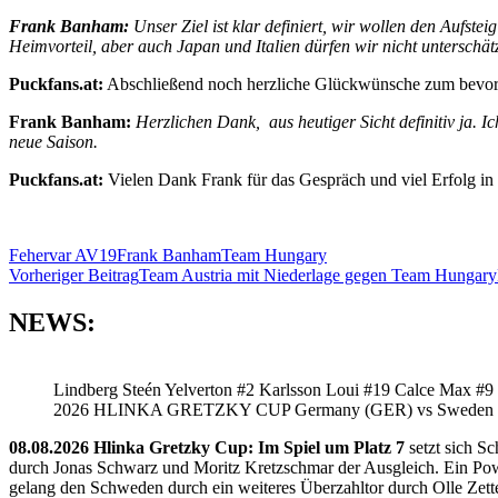
Frank Banham:
Unser Ziel ist klar definiert, wir wollen den Aufst
Heimvorteil, aber auch Japan und Italien dürfen wir nicht unterschät
Puckfans.at:
Abschließend noch herzliche Glückwünsche zum bevors
Frank Banham:
Herzlichen Dank, aus heutiger Sicht definitiv ja. I
neue Saison.
Puckfans.at:
Vielen Dank Frank für das Gespräch und viel Erfolg in
Fehervar AV19
Frank Banham
Team Hungary
Beitragsnavigation
Vorheriger Beitrag
Team Austria mit Niederlage gegen Team Hungary
NEWS:
Lindberg Steén Yelverton #2 Karlsson Loui #19 Calce Max #9
2026 HLINKA GRETZKY CUP Germany (GER) vs Sweden
08.08.2026 Hlinka Gretzky Cup: Im Spiel um Platz 7
setzt sich S
durch Jonas Schwarz und Moritz Kretzschmar der Ausgleich. Ein Pow
gelang den Schweden durch ein weiteres Überzahltor durch Olle Zette