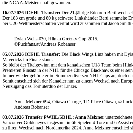
die NCAA-Meisterschaft gewannen.
16.07.2026 ICEHL Transfer:
Der 21-jährige Edoardo Berti wechse
Der 183 cm große und 80 kg schwere Linkshänder Berti sammelte Erfa
bei U20 Weltmeisterschaften vertrat wird zusammen mit Jacob Smith d
Dylan Wells #30, Hlinka Gretzky Cup 2015,
©Puckfans.at/Andreas Robanser
05.07.2026 ICEHL Transfer:
Die Black Wings Linz haben mit Dyla
Mavericks im Finale stand.
So bleibt der Titelgewinn mit dem kanadischen U18 Team beim Hlink
Premieren Einsatz in der NHL für die Chicago Blackhawks einer seine
Immer wieder gehörte er im Sommer diversen NHL Caps an, doch ein 
Somit entschied sich der Kanadier nun zu einem Wechsel nach Europ
Neuzugang das Torhüterduo der Linzer.
Anna Meixner #94, Ottawa Charge, TD Place Ottawa, © Puckfa
Andreas Robanser
03.07.2026 Transfer PWHL/SDHL: Anna Meixner
unterzeichnete
Vancouver Goldeneyes insgesamt in 66 Spielen 4 Tore und 6 Assist e
zu ihren Wechsel nach Nordamerika 2024. Anna Meixner entschied 