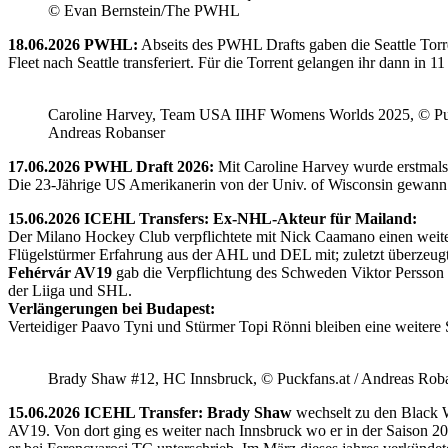
© Evan Bernstein/The PWHL
18.06.2026 PWHL:
Abseits des PWHL Drafts gaben die Seattle Torr
Fleet nach Seattle transferiert. Für die Torrent gelangen ihr dann i
Caroline Harvey, Team USA IIHF Womens Worlds 2025, © Puc
Andreas Robanser
17.06.2026 PWHL Draft 2026:
Mit Caroline Harvey wurde erstmals
Die 23-Jährige US Amerikanerin von der Univ. of Wisconsin gewann 
15.06.2026 ICEHL Transfers: Ex-NHL-Akteur für Mailand:
Der Milano Hockey Club verpflichtete mit Nick Caamano einen weiter
Flügelstürmer Erfahrung aus der AHL und DEL mit; zuletzt überzeug
Fehérvár AV19
gab die Verpflichtung des Schweden Viktor Persson
der Liiga und SHL.
Verlängerungen bei Budapest:
Verteidiger Paavo Tyni und Stürmer Topi Rönni bleiben eine weitere
Brady Shaw #12, HC Innsbruck, © Puckfans.at / Andreas Rob
15.06.2026 ICEHL Transfer: Brady Shaw
wechselt zu den Black W
AV19. Von dort ging es weiter nach Innsbruck wo er in der Saison 