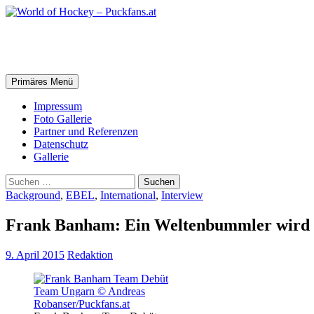
Zum
Inhalt
springen
World of Hockey – Puckfans.at
Suchen
Primäres Menü
Impressum
Foto Gallerie
Partner und Referenzen
Datenschutz
Gallerie
Suchen
nach:
Background
,
EBEL
,
International
,
Interview
Frank Banham: Ein Weltenbummler wird
9. April 2015
Redaktion