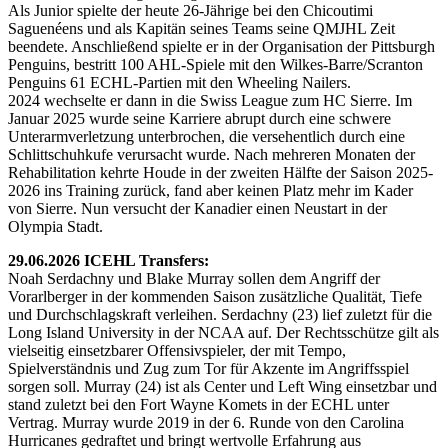
Als Junior spielte der heute 26-Jährige bei den Chicoutimi
Saguenéens und als Kapitän seines Teams seine QMJHL Zeit
beendete. Anschließend spielte er in der Organisation der Pittsburgh
Penguins, bestritt 100 AHL-Spiele mit den Wilkes-Barre/Scranton
Penguins 61 ECHL-Partien mit den Wheeling Nailers.
2024 wechselte er dann in die Swiss League zum HC Sierre. Im
Januar 2025 wurde seine Karriere abrupt durch eine schwere
Unterarmverletzung unterbrochen, die versehentlich durch eine
Schlittschuhkufe verursacht wurde. Nach mehreren Monaten der
Rehabilitation kehrte Houde in der zweiten Hälfte der Saison 2025-
2026 ins Training zurück, fand aber keinen Platz mehr im Kader
von Sierre. Nun versucht der Kanadier einen Neustart in der
Olympia Stadt.
29.06.2026 ICEHL Transfers:
Noah Serdachny und Blake Murray sollen dem Angriff der
Vorarlberger in der kommenden Saison zusätzliche Qualität, Tiefe
und Durchschlagskraft verleihen. Serdachny (23) lief zuletzt für die
Long Island University in der NCAA auf. Der Rechtsschütze gilt als
vielseitig einsetzbarer Offensivspieler, der mit Tempo,
Spielverständnis und Zug zum Tor für Akzente im Angriffsspiel
sorgen soll. Murray (24) ist als Center und Left Wing einsetzbar und
stand zuletzt bei den Fort Wayne Komets in der ECHL unter
Vertrag. Murray wurde 2019 in der 6. Runde von den Carolina
Hurricanes gedraftet und bringt wertvolle Erfahrung aus