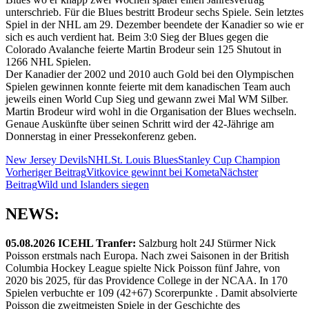
unterschrieb. Für die Blues bestritt Brodeur sechs Spiele. Sein letztes
Spiel in der NHL am 29. Dezember beendete der Kanadier so wie er
sich es auch verdient hat. Beim 3:0 Sieg der Blues gegen die
Colorado Avalanche feierte Martin Brodeur sein 125 Shutout in
1266 NHL Spielen.
Der Kanadier der 2002 und 2010 auch Gold bei den Olympischen
Spielen gewinnen konnte feierte mit dem kanadischen Team auch
jeweils einen World Cup Sieg und gewann zwei Mal WM Silber.
Martin Brodeur wird wohl in die Organisation der Blues wechseln.
Genaue Auskünfte über seinen Schritt wird der 42-Jährige am
Donnerstag in einer Pressekonferenz geben.
New Jersey Devils
NHL
St. Louis Blues
Stanley Cup Champion
Beitragsnavigation
Vorheriger Beitrag
Vitkovice gewinnt bei Kometa
Nächster
Beitrag
Wild und Islanders siegen
NEWS:
05.08.2026 ICEHL Tranfer:
Salzburg holt 24J Stürmer Nick
Poisson erstmals nach Europa. Nach zwei Saisonen in der British
Columbia Hockey League spielte Nick Poisson fünf Jahre, von
2020 bis 2025, für das Providence College in der NCAA. In 170
Spielen verbuchte er 109 (42+67) Scorerpunkte . Damit absolvierte
Poisson die zweitmeisten Spiele in der Geschichte des