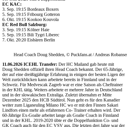
EC KAC:
3. Sep. 19:15 Bordeaux Boxers
5. Sep. 19:15 Fribourg Gotteron
6. Okt. 19:15 Kookoo Kouvola
EC Red Bull Salzburg:
3. Sep. 19:15 Kölner Haie
5. Sep. 19:15 Bili Tygri Liberec
7. Okt. 20:20 Eisbären Berlin
Head Coach Doug Shedden, © Puckfans.at / Andreas Robanse
11.06.2026 ICEHL Transfer:
Der HC Mailand gab heute mit
Doug Shedden offiziell ihren Head Coach bekannt. Der 65-Jährige,
der auf eine dreißigjährige Erfahrung in einigen der besten Ligen der
Welt zurückblicken kann arbeitete bereits in Finnland und in der
Schweiz. Für Medvescak Zagreb war er eine Saison als Cheftrainer
in der KHL tätig. Weiters arbeitete er mehrere Jahre in Deutschland
und in der slowakischen Extraliga. Zuletzt übernahm er Mitte
Dezember 2025 den HCB Südtirol. Nun geht es für den Kanadier
weiter zum Liganeuling Milano HC wo er mit den Finnen Sakari
Lindfors einen mehr als erfahrenen Co- Trainer erhalten wird. Der
60-Jährige Ex-Goalie arbeitet lange als Goalie Coach in Finnland
und in der KHL. 2019-2020 übte er die Doppelfunktion Co- und
GK Coach auch für den EC VSV aus. Die letzten drei Jahre war der