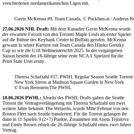
verschiedenen nordamerikanischen Ligen mit.
Gavin McKenna #9, Team Canada, © Puckfans.at / Andreas R
27.06.2026 NHL Draft:
Mit dem Kanadier Gavin McKenna wurde
der erwartete Favorit von den Toronto Maple Leafs als erster Spieler
auf die Bühne des Keybank Center in Buffalo gerufen. McKenna
gewann in seiner Karriere mit Team Canada den Hlinka Gretzky
Cup so wie die U18 Weltmeisterschft 2025. In der vergangenen
Saison bestritt der 18-Jährige seine erste NCAA Spielzeit für die
Penn State Univ.ersity.
Theresa Schafzahl #37, PWHL Regular Season Seattle Torrent 
New York Sirens at Madison Square Garden in New York
© Evan Bernstein/The PWHL
18.06.2026 PWHL:
Abseits des PWHL Drafts gaben die Seattle
Torrent die Vertragsverlängerung mit Theresa Schafzahl um zwei
weitere Jahre bekannt. Die Weizerin, wurde Mitte Februar von den
Boston Fleet nach Seattle transferiert. Für die Torrent gelangen ihr
dann in 11 Spielen 9 (2+7) Punkte. Zusammen mit Aneta Tejralova
und Emily Brown erhielt die 26-Jährige Schafzahl einen zwei Jahres
Vertrag.