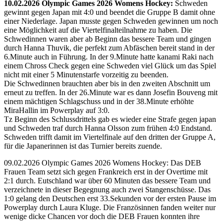
10.02.2026 Olympic Games 2026 Womens Hockey:
Schweden
gewinnt gegen Japan mit 4:0 und beendet die Gruppe B damit ohne
einer Niederlage. Japan musste gegen Schweden gewinnen um noch
eine Möglichkeit auf die Viertelfinalteilnahme zu haben. Die
Schwedinnen waren aber ab Beginn das bessere Team und gingen
durch Hanna Thuvik, die perfekt zum Abfäschen bereit stand in der
6.Minute auch in Führung. In der 9.Minute hatte kanami Raki nach
einem Chross Check gegen eine Schweden viel Glück um das Spiel
nicht mit einer 5 Minutenstarfe vorzeitig zu beenden.
Die Schwedinnen brauchten aber bis in den zweiten Abschnitt um
erneut zu treffen. In der 26.Minute war es dann Josefin Bouveng mit
einem mächtigen Schlagschuss und in der 38.Minute erhöhte
MiraHallin im Powerplay auf 3:0.
Tz Beginn des Schlussdrittels gab es wieder eine Strafe gegen japan
und Schweden traf durch Hanna Olsson zum frühen 4:0 Endstand.
Schweden trifft damit im Viertelfinale auf den dritten der Gruppe A,
für die Japanerinnen ist das Turnier bereits zuende.
09.02.2026 Olympic Games 2026 Womens Hockey: Das DEB
Frauen Team setzt sich gegen Frankreich erst in der Overtime mit
2:1 durch. Eutschland war über 60 Minuten das bessere Team und
verzeichnete in dieser Begegnung auch zwei Stangenschüsse. Das
1:0 gelang den Deutschen erst 33.Sekunden vor der ersten Pause im
Powerplay durch Laura Kluge. Die Französinnen fanden weiter nur
wenige dicke Chancen vor doch die DEB Frauen konnten ihre