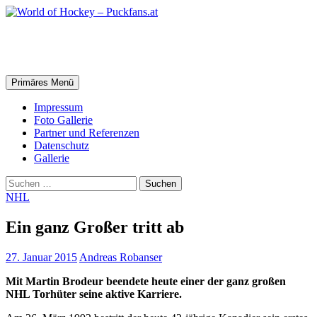
Zum
Inhalt
springen
World of Hockey – Puckfans.at
Suchen
Primäres Menü
Impressum
Foto Gallerie
Partner und Referenzen
Datenschutz
Gallerie
Suchen
nach:
NHL
Ein ganz Großer tritt ab
27. Januar 2015
Andreas Robanser
Mit Martin Brodeur beendete heute einer der ganz großen
NHL Torhüter seine aktive Karriere.