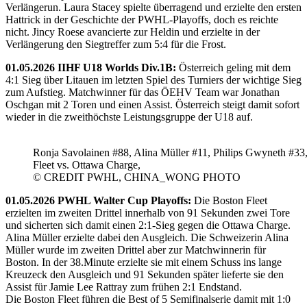
Verlängerun. Laura Stacey spielte überragend und erzielte den ersten
Hattrick in der Geschichte der PWHL-Playoffs, doch es reichte
nicht. Jincy Roese avancierte zur Heldin und erzielte in der
Verlängerung den Siegtreffer zum 5:4 für die Frost.
01.05.2026 IIHF U18 Worlds Div.1B:
Österreich geling mit dem
4:1 Sieg über Litauen im letzten Spiel des Turniers der wichtige Sieg
zum Aufstieg. Matchwinner für das ÖEHV Team war Jonathan
Oschgan mit 2 Toren und einen Assist. Österreich steigt damit sofort
wieder in die zweithöchste Leistungsgruppe der U18 auf.
Ronja Savolainen #88, Alina Müller #11, Philips Gwyneth #33
Fleet vs. Ottawa Charge,
© CREDIT PWHL, CHINA_WONG PHOTO
01.05.2026 PWHL Walter Cup Playoffs:
Die Boston Fleet
erzielten im zweiten Drittel innerhalb von 91 Sekunden zwei Tore
und sicherten sich damit einen 2:1-Sieg gegen die Ottawa Charge.
Alina Müller erzielte dabei den Ausgleich. Die Schweizerin Alina
Müller wurde im zweiten Drittel aber zur Matchwinnerin für
Boston. In der 38.Minute erzielte sie mit einem Schuss ins lange
Kreuzeck den Ausgleich und 91 Sekunden später lieferte sie den
Assist für Jamie Lee Rattray zum frühen 2:1 Endstand.
Die Boston Fleet führen die Best of 5 Semifinalserie damit mit 1:0