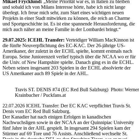
Mikael Frycklund:
„Meine Priorität war es, in Italien zu bleiben
und sobald ich von Milans Interesse hörte, habe ich nicht lange
überlegt. Ich freue mich sehr, zum Start eines wichtigen neuen
Projekts in einer Stadt mitwirken zu können, die reich an Charme
und Sportgeschichte ist. Es ist eine spannende Herausforderung, die
mich auch näher an meine Familie in der Lombardei bringt.“
29.07.2025: ICEHL Transfer:
Verteidiger William MacKinnon ist
die fünfte Neuverpflichtung des EC-KAC. Der 26-jährige US-
Amerikaner, der zuletzt in der ECHL spielte, kommt erstmals nach
Europa. Seine Juniorenzeit verlief typisch über die NCAA wo er für
die Univ. of New Hampshire spielte. Danach ging es in die ECHL.
Neben seinen insgesamt 203 Spielen in der ECHL absolvierte der
US Amerikaner auch 89 Spiele in der AHL.
Travis ST. DENIS #74 (EC Red Bull Salzburg) Photo: Werner
Krainbucher / Puckfans.at
22.07.2026 ICEHL Transfer: Der EC KAC verpflichtet Travis St.
Denis vom EC Red Bull Salzburg.
Der Kanadier hat nach einigen Erfolgen in kanadischen
Nachwuchsligen sowie in der NCAA an der Quinnipiac University
fünf Jahre in der AHL gespielt. In insgesamt 294 Spielen kam der
Stürmer auf 69 Tore und 76 Assists. Anschließend wechselte St.