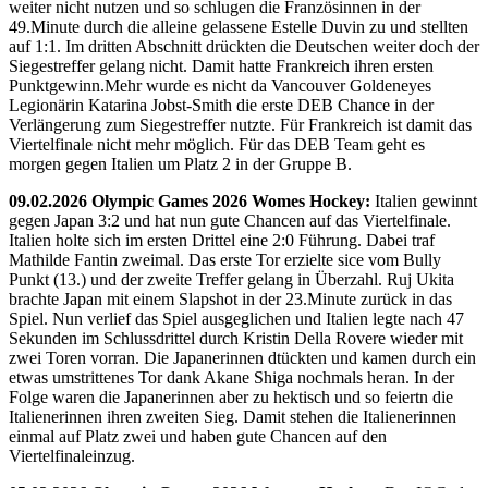
weiter nicht nutzen und so schlugen die Französinnen in der
49.Minute durch die alleine gelassene Estelle Duvin zu und stellten
auf 1:1. Im dritten Abschnitt drückten die Deutschen weiter doch der
Siegestreffer gelang nicht. Damit hatte Frankreich ihren ersten
Punktgewinn.Mehr wurde es nicht da Vancouver Goldeneyes
Legionärin Katarina Jobst-Smith die erste DEB Chance in der
Verlängerung zum Siegestreffer nutzte. Für Frankreich ist damit das
Viertelfinale nicht mehr möglich. Für das DEB Team geht es
morgen gegen Italien um Platz 2 in der Gruppe B.
09.02.2026 Olympic Games 2026 Womes Hockey:
Italien gewinnt
gegen Japan 3:2 und hat nun gute Chancen auf das Viertelfinale.
Italien holte sich im ersten Drittel eine 2:0 Führung. Dabei traf
Mathilde Fantin zweimal. Das erste Tor erzielte sice vom Bully
Punkt (13.) und der zweite Treffer gelang in Überzahl. Ruj Ukita
brachte Japan mit einem Slapshot in der 23.Minute zurück in das
Spiel. Nun verlief das Spiel ausgeglichen und Italien legte nach 47
Sekunden im Schlussdrittel durch Kristin Della Rovere wieder mit
zwei Toren vorran. Die Japanerinnen dtückten und kamen durch ein
etwas umstrittenes Tor dank Akane Shiga nochmals heran. In der
Folge waren die Japanerinnen aber zu hektisch und so feiertn die
Italienerinnen ihren zweiten Sieg. Damit stehen die Italienerinnen
einmal auf Platz zwei und haben gute Chancen auf den
Viertelfinaleinzug.