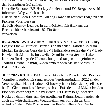
ehe es ihn früh in die Schweiz zog, wo er in Nachwuchsligen für
den Rheinthaler SC auflief.
Über die Stationen RB Hockey Akademie und EC Bregenzerwald
führte sein Weg zurück nach
Österreich zu den Dornbirn Bulldogs sowie in weiterer Folge zu den
Pioneers Vorarlberg in
die ICE Hockey League. In der höchsten ICEHL kann der
Rechtsschütze bereits auf 182 Einsätze
verweisen.
03.04.2026 AWHL:
Zum Auftakt des Austrian Women’s Hockey
League Final-4 Turniers setzten sich im ersten Halbfinalspiel im
Merkur Eisstadion Graz die KSV Highlanders gegen die VSV Lady
Hawks mit 2:1 durch. Im zweiten Semifinale sorgten die Lakers
Kärnten für die große Überraschung und rangen – angeführt von
Torfrau Davina Falmbigl – den amtierenden Meister Sabres St.
Pölten 2:0 nieder.
31.03.2025 ICEHL:
Pit Gleim zieht sich als Präsident der Pioneers
Vorarlberg zurück. Er stand seit der Vereinsgründung 2022 an der
Vereinsspitze. Nach 4 Jahren Eishockey in der höchsten Spielklasse
hat Pit Gleim nun beschlossen, sich als Präsident und Mäzen bei den
Pioneers Vorarlberg zurückzuziehen. Pit Gleim begründet den
Rückzug damit, dass sich die sportlichen Rahmenbedingungen als
auch die wirtschaftlichen Voraussetzungen von Jahr zu Jahr
geändert haben. Die Kosten um den Profispielbetrieb aufrecht zu