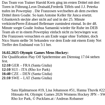
Das Team von Trainer Harold Kreis ging im ersten Drittel mit drei
Toren in Führung.Leon Draisaitl,Frederik Tiffels und J.J. Peterka
trafen im Powerplay . Die Franzosen wechselten ab dem zweiten
Drittel ihren Goalie. So kam Antoine Keller für Junca ersetzt.
Gfrankreich steckte aber nicht auf und in der 25. Minute
verkürztePierre-Édouard Bellemare zumindest einmal. In der 48.
Minute sorgte Goalie Joshua Samanski wieder für Ruhe im DEB
Team als er in einem Powerplay einfach nicht zu bezwingen war.
Die Franzosen versuchten es am Ende sogar ohne Torhüter, doch
Nico Sturm stellte 56 Sekunden vor dem Ende mit einem Emty Net
Treffer den Endstand von 5:1 her.
16.02.2025 Olympic Games Mens Hockey:
Die Qualification Play Off Spieltermine am Dienstag 17.04 stehen
fest.
12:10
GER – FRA (Santa Giulia)
12:10
SUI – ITA (Rho Ice Park)
16:40
CZE – DEN (Santa Giulia)
21:10
SWE – LAT (Santa Giulia)
Sara Hjalmarsson #19, Lisa Johansson #51, Hanna Thuvik #22
Hitosato #4, Olympic Games 2026 Womens Hockey JPN – S
Rho Ice Park, © Puckfans.at / Andreas Robanser