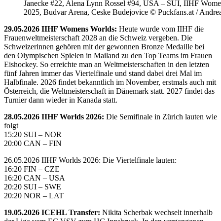
Janecke #22, Alena Lynn Rossel #94, USA – SUI, IIHF Wome
2025, Budvar Arena, Ceske Budejovice © Puckfans.at / Andre
29.05.2026 IIHF Womens Worlds:
Heute wurde vom IIHF die
Frauenweltmeisterschaft 2028 an die Schweiz vergeben. Die
Schweizerinnen gehören mit der gewonnen Bronze Medaille bei
den Olympischen Spielen in Mailand zu den Top Teams im Frauen
Eishockey. So erreichte man an Weltmeisterschaften in den letzten
fünf Jahren immer das Viertelfinale und stand dabei drei Mal im
Halbfinale. 2026 findet bekanntlich im November, erstmals auch mit
Österreich, die Weltmeisterschaft in Dänemark statt. 2027 findet das
Turnier dann wieder in Kanada statt.
28.05.2026 IIHF Worlds 2026:
Die Semifinale in Zürich lauten wie
folgt
15:20 SUI – NOR
20:00 CAN – FIN
26.05.2026 IIHF Worlds 2026: Die Viertelfinale lauten:
16:20 FIN – CZE
16:20 CAN – USA
20:20 SUI – SWE
20:20 NOR – LAT
19.05.2026 ICEHL Transfer:
Nikita Scherbak wechselt innerhalb