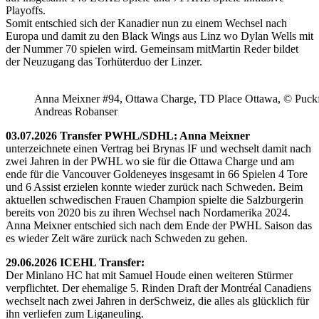
Playoffs.
Somit entschied sich der Kanadier nun zu einem Wechsel nach
Europa und damit zu den Black Wings aus Linz wo Dylan Wells mit
der Nummer 70 spielen wird. Gemeinsam mitMartin Reder bildet
der Neuzugang das Torhüterduo der Linzer.
Anna Meixner #94, Ottawa Charge, TD Place Ottawa, © Puckfa
Andreas Robanser
03.07.2026 Transfer PWHL/SDHL: Anna Meixner
unterzeichnete einen Vertrag bei Brynas IF und wechselt damit nach
zwei Jahren in der PWHL wo sie für die Ottawa Charge und am
ende für die Vancouver Goldeneyes insgesamt in 66 Spielen 4 Tore
und 6 Assist erzielen konnte wieder zurück nach Schweden. Beim
aktuellen schwedischen Frauen Champion spielte die Salzburgerin
bereits von 2020 bis zu ihren Wechsel nach Nordamerika 2024.
Anna Meixner entschied sich nach dem Ende der PWHL Saison das
es wieder Zeit wäre zurück nach Schweden zu gehen.
29.06.2026 ICEHL Transfer:
Der Minlano HC hat mit Samuel Houde einen weiteren Stürmer
verpflichtet. Der ehemalige 5. Rinden Draft der Montréal Canadiens
wechselt nach zwei Jahren in derSchweiz, die alles als glücklich für
ihn verliefen zum Liganeuling.