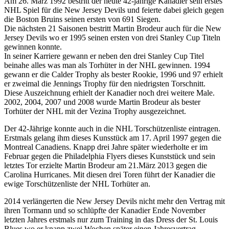
Am 26. März 1992 bestritt der heute 42-jährige Kanadier sein erstes
NHL Spiel für die New Jersey Devils und feierte dabei gleich gegen
die Boston Bruins seinen ersten von 691 Siegen.
Die nächsten 21 Saisonen bestritt Martin Brodeur auch für die New
Jersey Devils wo er 1995 seinen ersten von drei Stanley Cup Titeln
gewinnen konnte.
In seiner Karriere gewann er neben den drei Stanley Cup Titel
beinahe alles was man als Torhüter in der NHL gewinnen. 1994
gewann er die Calder Trophy als bester Rookie, 1996 und 97 erhielt
er zweimal die Jennings Trophy für den niedrigsten Torschnitt.
Diese Auszeichnung erhielt der Kanadier noch drei weitere Male.
2002, 2004, 2007 und 2008 wurde Martin Brodeur als bester
Torhüter der NHL mit der Vezina Trophy ausgezeichnet.
Der 42-Jährige konnte auch in die NHL Torschützenliste eintragen.
Erstmals gelang ihm dieses Kunsstück am 17. April 1997 gegen die
Montreal Canadiens. Knapp drei Jahre später wiederholte er im
Februar gegen die Philadelphia Flyers dieses Kunststück und sein
letztes Tor erzielte Martin Brodeur am 21.März 2013 gegen die
Carolina Hurricanes. Mit diesen drei Toren führt der Kanadier die
ewige Torschützenliste der NHL Torhüter an.
2014 verlängerten die New Jersey Devils nicht mehr den Vertrag mit
ihren Tormann und so schlüpfte der Kanadier Ende November
letzten Jahres erstmals nur zum Training in das Dress der St. Louis
Blues wo er knapp zwei Wochen später einen Jahresvertrag