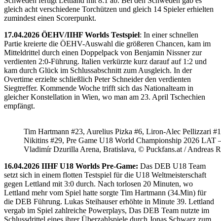
Schweden fertigt Lettland mit 8:1 ab. Bei den Schweden gab es
gleich acht verschiedene Torchützen und gleich 14 Spieler erhielten
zumindest einen Scorerpunkt.
17.04.2026 ÖEHV/IIHF Worlds Testspiel
: In einer schnellen
Partie kreierte die ÖEHV-Auswahl die größeren Chancen, kam im
Mitteldrittel durch einen Doppelpack von Benjamin Nissner zur
verdienten 2:0-Führung. Italien verkürzte kurz darauf auf 1:2 und
kam durch Glück im Schlussabschnitt zum Ausgleich. In der
Overtime erzielte schließlich Peter Schneider den verdienten
Siegtreffer. Kommende Woche trifft sich das Nationalteam in
gleicher Konstellation in Wien, wo man am 23. April Tschechien
empfängt.
Tim Hartmann #23, Aurelius Pizka #6, Liron-Alec Pellizzari #16
Nikitins #29, Pre Game U18 World Championship 2026 LAT 
Vladimír Dzurilla Arena, Bratislava, © Puckfans.at / Andreas 
16.04.2026 IIHF U18 Worlds Pre-Game:
Das DEB U18 Team
setzt sich in einem flotten Testspiel für die U18 Weltmeisterschaft
gegen Lettland mit 3:0 durch. Nach torlosen 20 Minuten, wo
Lettland mehr vom Spiel hatte sorgte Tim Hartmann (34.Min) für
die DEB Führung. Lukas Steihauser erhöhte in Minute 39. Lettland
vergab im Spiel zahlreiche Powerplays, Das DEB Team nutzte im
Schlussdrittel eines ihrer Überzahlspiele durch Jonas Schwarz zum