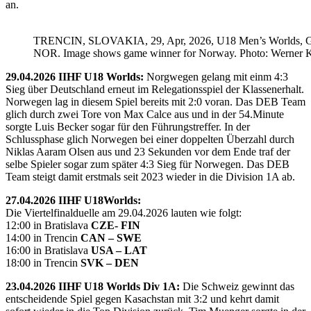
an.
TRENCIN, SLOVAKIA, 29, Apr, 2026, U18 Men’s Worlds, 
NOR. Image shows game winner for Norway. Photo: Werner K
29.04.2026 IIHF U18 Worlds:
Norgwegen gelang mit einm 4:3
Sieg über Deutschland erneut im Relegationsspiel der Klassenerhalt.
Norwegen lag in diesem Spiel bereits mit 2:0 voran. Das DEB Team
glich durch zwei Tore von Max Calce aus und in der 54.Minute
sorgte Luis Becker sogar für den Führungstreffer. In der
Schlussphase glich Norwegen bei einer doppelten Überzahl durch
Niklas Aaram Olsen aus und 23 Sekunden vor dem Ende traf der
selbe Spieler sogar zum später 4:3 Sieg für Norwegen. Das DEB
Team steigt damit erstmals seit 2023 wieder in die Division 1A ab.
27.04.2026 IIHF U18Worlds:
Die Viertelfinalduelle am 29.04.2026 lauten wie folgt:
12:00 in Bratislava
CZE- FIN
14:00 in Trencin
CAN – SWE
16:00 in Bratislava
USA – LAT
18:00 in Trencin
SVK – DEN
23.04.2026 IIHF U18 Worlds Div 1A:
Die Schweiz gewinnt das
entscheidende Spiel gegen Kasachstan mit 3:2 und kehrt damit