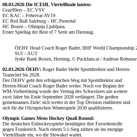
08.03.2026 Die ICEHL Viertelfinale lauten:
Graz99ers – EC VSV
EC KAC – Fehervar AV19
EC Red Bull Salzburg – HC Pustertal
HC Bozen – Olimpija Ljubljana.
Erster Spieltag der Best of 7 Serie am Dienstag.
ÖEHV Head Coach Roger Bader, IIHF World Championship 
SUI – AUT
Jyske Bank Boxen, Herning, © Puckfans.at / Andreas Robanse
02.03.2026 ÖEHV:
Roger Bader bleibt Sportdirektor und Herren-
Teamchef bis 2028.
Der ÖEHV geht den erfolgreichen Weg mit Sportdirektor und
Herren-Head Coach Roger Bader weiter. Noch vor Beginn der
WM-Vorbereitung wurde der Vertrag des Schweizers um weitere
zwei Jahre bis Ende September 2028 verlängert. Die großen
gemeinsamen Ziele: sich weiter in der Top Division etablieren und
sich für die Olympischen Winterspiele 2030 qualifizieren.
Olympic Games Mens Hockey Quali Round:
Die deutschen Eishockeyspieler bestätigten ihre Favoritenrolle
gegen Frankreich. Nach einem 5:1-Sieg ziehen sie ins morgige
Viertelfinale ein, wo die Slowakei wartet.