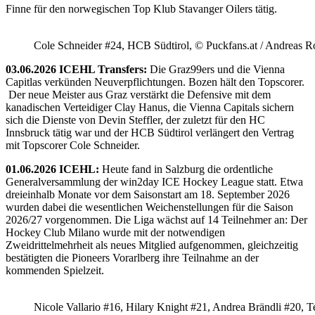
Finne für den norwegischen Top Klub Stavanger Oilers tätig.
Cole Schneider #24, HCB Südtirol, © Puckfans.at / Andreas R
03.06.2026 ICEHL Transfers:
Die Graz99ers und die Vienna
Capitlas verkünden Neuverpflichtungen. Bozen hält den Topscorer.
Der neue Meister aus Graz verstärkt die Defensive mit dem
kanadischen Verteidiger Clay Hanus, die Vienna Capitals sichern
sich die Dienste von Devin Steffler, der zuletzt für den HC
Innsbruck tätig war und der HCB Südtirol verlängert den Vertrag
mit Topscorer Cole Schneider.
01.06.2026 ICEHL:
Heute fand in Salzburg die ordentliche
Generalversammlung der win2day ICE Hockey League statt. Etwa
dreieinhalb Monate vor dem Saisonstart am 18. September 2026
wurden dabei die wesentlichen Weichenstellungen für die Saison
2026/27 vorgenommen. Die Liga wächst auf 14 Teilnehmer an: Der
Hockey Club Milano wurde mit der notwendigen
Zweidrittelmehrheit als neues Mitglied aufgenommen, gleichzeitig
bestätigten die Pioneers Vorarlberg ihre Teilnahme an der
kommenden Spielzeit.
Nicole Vallario #16, Hilary Knight #21, Andrea Brändli #20, T