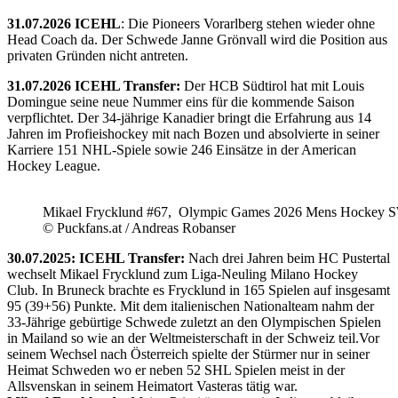
31.07.2026 ICEHL
: Die Pioneers Vorarlberg stehen wieder ohne
Head Coach da. Der Schwede Janne Grönvall wird die Position aus
privaten Gründen nicht antreten.
31.07.2026 ICEHL Transfer:
Der HCB Südtirol hat mit Louis
Domingue seine neue Nummer eins für die kommende Saison
verpflichtet. Der 34-jährige Kanadier bringt die Erfahrung aus 14
Jahren im Profieishockey mit nach Bozen und absolvierte in seiner
Karriere 151 NHL-Spiele sowie 246 Einsätze in der American
Hockey League.
Mikael Frycklund #67, Olympic Games 2026 Mens Hockey 
© Puckfans.at / Andreas Robanser
30.07.2025: ICEHL Transfer:
Nach drei Jahren beim HC Pustertal
wechselt Mikael Frycklund zum Liga-Neuling Milano Hockey
Club. In Bruneck brachte es Frycklund in 165 Spielen auf insgesamt
95 (39+56) Punkte. Mit dem italienischen Nationalteam nahm der
33-Jährige gebürtige Schwede zuletzt an den Olympischen Spielen
in Mailand so wie an der Weltmeisterschaft in der Schweiz teil.Vor
seinem Wechsel nach Österreich spielte der Stürmer nur in seiner
Heimat Schweden wo er neben 52 SHL Spielen meist in der
Allsvenskan in seinem Heimatort Vasteras tätig war.