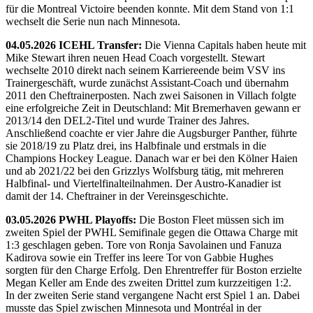
für die Montreal Victoire beenden konnte. Mit dem Stand von 1:1
wechselt die Serie nun nach Minnesota.
04.05.2026 ICEHL Transfer:
Die Vienna Capitals haben heute mit
Mike Stewart ihren neuen Head Coach vorgestellt. Stewart
wechselte 2010 direkt nach seinem Karriereende beim VSV ins
Trainergeschäft, wurde zunächst Assistant-Coach und übernahm
2011 den Cheftrainerposten. Nach zwei Saisonen in Villach folgte
eine erfolgreiche Zeit in Deutschland: Mit Bremerhaven gewann er
2013/14 den DEL2-Titel und wurde Trainer des Jahres.
Anschließend coachte er vier Jahre die Augsburger Panther, führte
sie 2018/19 zu Platz drei, ins Halbfinale und erstmals in die
Champions Hockey League. Danach war er bei den Kölner Haien
und ab 2021/22 bei den Grizzlys Wolfsburg tätig, mit mehreren
Halbfinal- und Viertelfinalteilnahmen. Der Austro-Kanadier ist
damit der 14. Cheftrainer in der Vereinsgeschichte.
03.05.2026 PWHL Playoffs:
Die Boston Fleet müssen sich im
zweiten Spiel der PWHL Semifinale gegen die Ottawa Charge mit
1:3 geschlagen geben. Tore von Ronja Savolainen und Fanuza
Kadirova sowie ein Treffer ins leere Tor von Gabbie Hughes
sorgten für den Charge Erfolg. Den Ehrentreffer für Boston erzielte
Megan Keller am Ende des zweiten Drittel zum kurzzeitigen 1:2.
In der zweiten Serie stand vergangene Nacht erst Spiel 1 an. Dabei
musste das Spiel zwischen Minnesota und Montréal in der