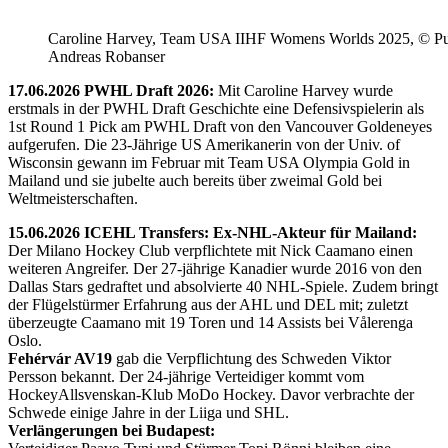
Caroline Harvey, Team USA IIHF Womens Worlds 2025, © Puc
Andreas Robanser
17.06.2026 PWHL Draft 2026:
Mit Caroline Harvey wurde
erstmals in der PWHL Draft Geschichte eine Defensivspielerin als
1st Round 1 Pick am PWHL Draft von den Vancouver Goldeneyes
aufgerufen. Die 23-Jährige US Amerikanerin von der Univ. of
Wisconsin gewann im Februar mit Team USA Olympia Gold in
Mailand und sie jubelte auch bereits über zweimal Gold bei
Weltmeisterschaften.
15.06.2026 ICEHL Transfers: Ex-NHL-Akteur für Mailand:
Der Milano Hockey Club verpflichtete mit Nick Caamano einen
weiteren Angreifer. Der 27-jährige Kanadier wurde 2016 von den
Dallas Stars gedraftet und absolvierte 40 NHL-Spiele. Zudem bringt
der Flügelstürmer Erfahrung aus der AHL und DEL mit; zuletzt
überzeugte Caamano mit 19 Toren und 14 Assists bei Vålerenga
Oslo.
Fehérvár AV19
gab die Verpflichtung des Schweden Viktor
Persson bekannt. Der 24-jährige Verteidiger kommt vom
HockeyAllsvenskan-Klub MoDo Hockey. Davor verbrachte der
Schwede einige Jahre in der Liiga und SHL.
Verlängerungen bei Budapest: