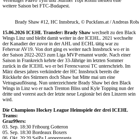
Verteidiger Paavo Tyni und Stürmer Topi Rönni bleiben eine
weitere Saison bei FTC-Budapest.
Brady Shaw #12, HC Innsbruck, © Puckfans.at / Andreas Rob
15.06.2026 ICEHL Transfer: Brady Shaw
wechselt zu den Black
Wings Linz und bleibt damit weiter in der ICEHL. 2021 wechselte
der Kanadier der zuvor in der AHL und ECHL tätig war zu
Fehervar AV19. Von dort ging es weiter nach Innsbruck wo er in
der Saison 2022-2023 zum Liga MVP ernannt wurde. Nach einer
Saison in Frankreich kehrte der 33-Jährige im letzten Sommer
zurück in die ICEHL wo er bei Ferencvarosi TC unterschrieb. Im
März dieses jahres verkündete der HC Innsbruck bereits die
Rückkehr des Stürmers doch Shaw bat Mitte mai um eine
Vetragsauflösung. Nun unterzeichnete Brady Shaw bei den Black
Wings in Linz wo er nach Trenton Bliss und Kyle Topping nun der
dritte und vorerst auch der letzte neue Legionär bei den Linzern sein
wird.
Die Champions Hockey League Heimspiele der drei ICEHL
Teams:
Graz99ers:
03. Sep. 18:30 Fribourg Gotteron
05. Sep. 18:30 Bordeaux Boxers
06. Okt. 20:20 SaiPa Lappeenranta