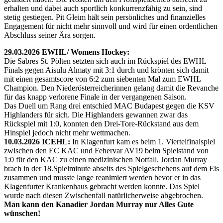
erhalten und dabei auch sportlich konkurrenzfähig zu sein, sind
stetig gestiegen. Pit Gleim hält sein persönliches und finanzielles
Engagement für nicht mehr sinnvoll und wird für einen ordentlichen
Abschluss seiner Ära sorgen.
29.03.2026 EWHL/ Womens Hockey:
Die Sabres St. Pölten setzten sich auch im Rückspiel des EWHL
Finals gegen Aisulu Almaty mit 3:1 durch und krönten sich damit
mit einen gesamtscore von 6:2 zum siebenten Mal zum EWHL
Champion. Den Niederösterreicherinnen gelang damit die Revanche
für das knapp verlorene Finale in der vergangenen Saison.
Das Duell um Rang drei entschied MAC Budapest gegen die KSV
Highlanders für sich. Die Highlanders gewannen zwar das
Rückspiel mit 1:0, konnten den Drei-Tore-Rückstand aus dem
Hinspiel jedoch nicht mehr wettmachen.
10.03.2026 ICEHL:
In Klagenfurt kam es beim 1. Viertelfinalspiel
zwischen den EC KAC und Fehervar AV19 beim Spielstand von
1:0 für den KAC zu einen medizinischen Notfall. Jordan Murray
brach in der 18.Spielminute abseits des Spielgeschehens auf dem Eis
zusammen und musste lange reanimiert werden bevor er in das
Klagenfurter Krankenhaus gebracht werden konnte. Das Spiel
wurde nach diesen Zwischenfall natürlicherweise abgebrochen.
Man kann den Kanadier Jordan Murray nur Alles Gute
wünschen!