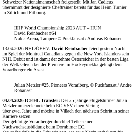
Schweizer Nationalmannschaft freigestellt. Mit Jan Cadieux
übernimmt der designierte Cheftrainer bereits für das Heim-Turnier
in Zürich und Fribourg.
IIHF World Championship 2023 AUT – HUN
David Reinbacher #64
Nokia Arena, Tampere © Puckfans.at / Andreas Robanser
13.04.2026 NHL/ÖEHV:
David Reinbacher
feiert gestern Nacht
im Spiel der Montreal Canadians gegen die New York Islanders sein
NHL Debüt und ist damit der zehnte Österreicher in der besten Liga
der Welt. Gleich bei der Premiere im Hockeymekka gelingt dem
Vorarlberger ein Assist.
Julian Metzler #25, Pioneers Vorarlberg, © Puckfans.at / Andre
Robanser
04.04.2026 ICEHL Transfer:
Der 25-jährige Flügelstürmer Julian
Metzler unterzeichnete beim EC VSV einen Vertrag
über zwei Jahre und möchte in Villach den nächsten Schritt in seiner
Karriere setzen.
Der gebürtige Vorarlberger durchlief Teile seiner
Nachwuchsausbildung beim Dornbirner EC,