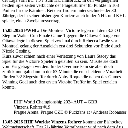
der Liga vom EC VSV zum HC Innsbruck. In den vergangenen
beiden Spielzeiten verbuchte der Flügelstürmer 85 Punkte in 103
Partien für die Kärntner. Bei den Tirolern unterzeichnete der 30-
Jährige, der in seiner bisherigen Karriere auch in der NHL und KHL
spielte, einen Zweijahresvertrag.
15.05.2026 PWHL:
Die Montreal Victoire legen mit dem 3:2 OT
Sieg im Walter Cup Finale Game 1 gegen die Ottawa Charge vor.
Ottawa legte in diesem Spiel zweimal durch Rebecca Leslie vor.
Montreal gelang der Ausgleich erst drei Sekunden vor Ende durch
Nicole Gosling.
Kurz zuvor schien nach einer Verletzung von Laura Stacey das
Spiel für die Victoire Spielerin gelaufen zu sein. Musste sie doch
vom Eis getragen werden. In der Overtime kam sie aber doch
zurück und gab dann in der 63.Minute die entscheidende Vorarbeit
für den 3:2 Siegestreffer durch Abby Roque die neben des Games
Winning Goal auch den ersten Victoire Treffer im Spiel erzielen
konnte.
IIHF World Championship 2024 AUT – GBR
Vinzenz Rohrer #19
Prague Arena, Prague CZE © Puckfans.at / Andreas Robanser
13.05.2026 IIHF Worlds: Vinzenz Rohrer
kommt zur Eishockey
Weltmeisterschaft. Der 21-Jährige Vorarlberger wird nach dem Aus