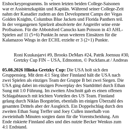
Eishockeyprogramms. In seinen letzten beiden College-Saisonen
war er Assistenzkapitän und Kapitän. Während seiner College-Zeit
nahm der Kanadier zudem an den Development Camps der Vegas
Golden Knights, Columbus Blue Jackets und Florida Panthers teil.
In der vergangenen Spielzeit absolvierte der Angreifer seine erste
Profisaison. Für die Abbotsford Canucks kam Poisson in 43 AHL-
Spielen auf 11 (5+6) Punkte.In neun weiteren Einsätzen für die
Kalamazoo Wings in der ECHL erzielte er 3 (2+1) Punkte.
Roni Kuukasjarvi #9, Brooks DeMars #24, Patrik Joensuu #30
Gretzky Cup FIN – USA, Edmonton, © Puckfans.at / Andreas
05.08.2026 Hlinka Gretzky Cup:
Die USA holt sich den
Gruppensieg. Mit dem 4:1 Sieg über Finnland hält die USA nach
zwei Spielen als einziges Team der Gruppe B bei zwei Siegen. Die
USA ging dabei im einzigen Powerplay des Startdrittel durch Ethan
Sung mit 1:0 Führung. Im zweiten Abschnitt gab es einen offenen
Schlagabtausch mit leichten Vorteilen des US Team. Finnland
gelang durch Niklas Borgström, ebenfalls im einigen Überzahl des
gesamten Drittels aber der Ausgleich. Ein Doppelschlag durch den
zweiten Ethan Sung Treffer und Joey Cullen innerhalb von
zweieinhalb Minuten sorgten dann für die Vorentscheidung. Am
Ende riskierte Finnland alles und dies nutzte Becker Wenkus zum
4:1 Endstand.