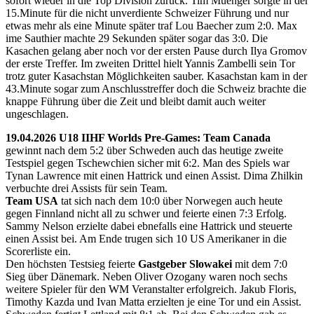
sofort wieder in die Top Division zurück. Tim Muenger sorgte in der
15.Minute für die nicht unverdiente Schweizer Führung und nur
etwas mehr als eine Minute später traf Lou Baecher zum 2:0. Max
ime Sauthier machte 29 Sekunden später sogar das 3:0. Die
Kasachen gelang aber noch vor der ersten Pause durch Ilya Gromov
der erste Treffer. Im zweiten Drittel hielt Yannis Zambelli sein Tor
trotz guter Kasachstan Möglichkeiten sauber. Kasachstan kam in der
43.Minute sogar zum Anschlusstreffer doch die Schweiz brachte die
knappe Führung über die Zeit und bleibt damit auch weiter
ungeschlagen.
19.04.2026 U18 IIHF Worlds Pre-Games: Team Canada
gewinnt nach dem 5:2 über Schweden auch das heutige zweite
Testspiel gegen Tschewchien sicher mit 6:2. Man des Spiels war
Tynan Lawrence mit einen Hattrick und einen Assist. Dima Zhilkin
verbuchte drei Assists für sein Team.
Team USA
tat sich nach dem 10:0 über Norwegen auch heute
gegen Finnland nicht all zu schwer und feierte einen 7:3 Erfolg.
Sammy Nelson erzielte dabei ebnefalls eine Hattrick und steuerte
einen Assist bei. Am Ende trugen sich 10 US Amerikaner in die
Scorerliste ein.
Den höchsten Testsieg feierte
Gastgeber Slowakei
mit dem 7:0
Sieg über Dänemark. Neben Oliver Ozogany waren noch sechs
weitere Spieler für den WM Veranstalter erfolgreich. Jakub Floris,
Timothy Kazda und Ivan Matta erzielten je eine Tor und ein Assist.