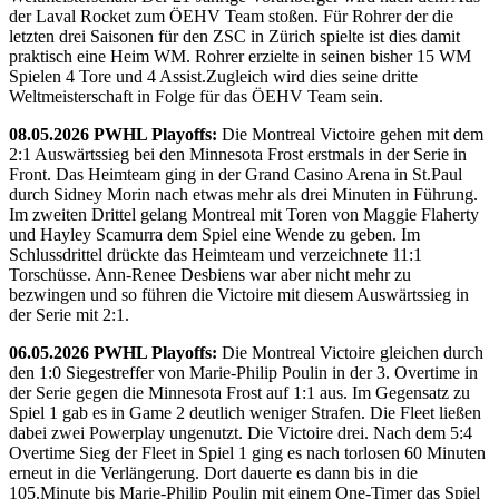
der Laval Rocket zum ÖEHV Team stoßen. Für Rohrer der die
letzten drei Saisonen für den ZSC in Zürich spielte ist dies damit
praktisch eine Heim WM. Rohrer erzielte in seinen bisher 15 WM
Spielen 4 Tore und 4 Assist.Zugleich wird dies seine dritte
Weltmeisterschaft in Folge für das ÖEHV Team sein.
08.05.2026 PWHL Playoffs:
Die Montreal Victoire gehen mit dem
2:1 Auswärtssieg bei den Minnesota Frost erstmals in der Serie in
Front. Das Heimteam ging in der Grand Casino Arena in St.Paul
durch Sidney Morin nach etwas mehr als drei Minuten in Führung.
Im zweiten Drittel gelang Montreal mit Toren von Maggie Flaherty
und Hayley Scamurra dem Spiel eine Wende zu geben. Im
Schlussdrittel drückte das Heimteam und verzeichnete 11:1
Torschüsse. Ann-Renee Desbiens war aber nicht mehr zu
bezwingen und so führen die Victoire mit diesem Auswärtssieg in
der Serie mit 2:1.
06.05.2026 PWHL Playoffs:
Die Montreal Victoire gleichen durch
den 1:0 Siegestreffer von Marie-Philip Poulin in der 3. Overtime in
der Serie gegen die Minnesota Frost auf 1:1 aus. Im Gegensatz zu
Spiel 1 gab es in Game 2 deutlich weniger Strafen. Die Fleet ließen
dabei zwei Powerplay ungenutzt. Die Victoire drei. Nach dem 5:4
Overtime Sieg der Fleet in Spiel 1 ging es nach torlosen 60 Minuten
erneut in die Verlängerung. Dort dauerte es dann bis in die
105.Minute bis Marie-Philip Poulin mit einem One-Timer das Spiel