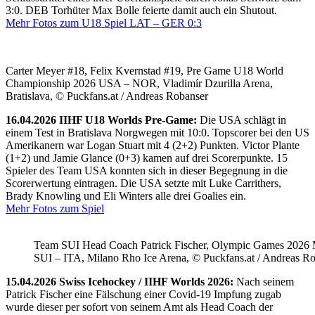
3:0. DEB Torhüter Max Bolle feierte damit auch ein Shutout.
Mehr Fotos zum U18 Spiel LAT – GER 0:3
Carter Meyer #18, Felix Kvernstad #19, Pre Game U18 World
Championship 2026 USA – NOR, Vladimír Dzurilla Arena,
Bratislava, © Puckfans.at / Andreas Robanser
16.04.2026 IIHF U18 Worlds Pre-Game:
Die USA schlägt in
einem Test in Bratislava Norgwegen mit 10:0. Topscorer bei den US
Amerikanern war Logan Stuart mit 4 (2+2) Punkten. Victor Plante
(1+2) und Jamie Glance (0+3) kamen auf drei Scorerpunkte. 15
Spieler des Team USA konnten sich in dieser Begegnung in die
Scorerwertung eintragen. Die USA setzte mit Luke Carrithers,
Brady Knowling und Eli Winters alle drei Goalies ein.
Mehr Fotos zum Spiel
Team SUI Head Coach Patrick Fischer, Olympic Games 202
SUI – ITA, Milano Rho Ice Arena, © Puckfans.at / Andreas R
15.04.2026 Swiss Icehockey / IIHF Worlds 2026:
Nach seinem
Patrick Fischer eine Fälschung einer Covid-19 Impfung zugab
wurde dieser per sofort von seinem Amt als Head Coach der