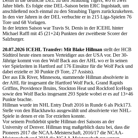
Denis in die deutsche DEL zu den Straubing Tigers, wo er zwei
Jahre blieb. Es folgte eine DEL-Saison beim ERC Ingolstadt, um
anschließend noch einmal zu den Straubing Tigers zurückzukehren.
In den vier Jahren in der DEL verbuchte er in 215 Liga-Spielen 76
Tore und 68 Vorlagen.
In der letzten Saison war Travis St. Denis in der ICEHL hinter
Michael Raffl mit 45 (21+24) Punkten der zweitbeste Scorer der
Salzburger.
20.07.2026 ICEHL Transfer: Mit Blake Hillman
stellt der HCB
Südtirol heute einen neuen Verteidiger aus der USA vor. Der 30-
Jährige kommt von den Wolf Back aus der AHL wo er In seinen
vier Spielzeiten in Hartford auf 176 Einsätze für die Wolf Pack und
dabei erzielte er 30 Punkte (9 Tore, 27 Assists).
Der aus Elk River, Minnesota, stammende Hillman absolvierte in
der AHL für insgesamt die Hartford Wolf Pack, Grand Rapids
Griffins, Providence Bruins, Stockton Heat und Rockford IceHogs
sowie den Wolf Backs insgesamt 293 Spiele wobei er es auf 13+46
Punkte brachte.
Hillman wurde im NHL Entry Draft 2016 in Runde 6 als Pick173.
Stelle von den Blackhawks ausgewählt und absolvierte vier NHL-
Spiele in denen er ein Tor erzielten konnte.
Vor seinem Profidebüt spielte Hillman drei Saisons an der
University of Denver. Hillman trug maßgeblich dazu bei, dass die
Pioneers 2017 die NCAA-Meisterschaft, 2016/17 die NCAA-