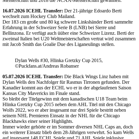
Meisterschaft und 2018 die NCAA-Meisterschaft gewannen.
16.07.2026 ICEHL Transfer:
Der 21-jährige Edoardo Berti
wechselt zum Hockey Club Mailand.
Der 183 cm große und 80 kg schwere Linkshänder Berti sammelte
Erfahrung in der Schweizer Serie B (LNB) bei Sierre und
Bellinzona. Er verfügt auch üüber eine Schweizer Lizenz. Berti der
zweimal Italien bei U20 Weltmeisterschaften vertrat wird zusammen
mit Jacob Smith das Goalie Due des Liganeulings stellen.
Dylan Wells #30, Hlinka Gretzky Cup 2015,
©Puckfans.at/Andreas Robanser
05.07.2026 ICEHL Transfer:
Die Black Wings Linz haben mit
Dylan Wells den Nachfolger für Rasmus Tirronen gefunden. Der
Kanadier kommt aus der ECHL wo er in der abgelaufenen Saison
Kansas City Mavericks im Finale stand.
So bleibt der Titelgewinn mit dem kanadischen U18 Team beim
Hlinka Gretzky Cup 2015 neben dem AHL Titel mit den Chicago
Wolfs 2022, wo er aber insgesamt nur drei Spiele bestritt neben
seinem NHL Premieren Einsatz in der NHL für die Chicago
Blackhawks einer seiner Highlights.
Immer wieder gehörte er im Sommer diversen NHL Caps an, doch
ein weiterer Einsatz blieb dem 28-Jährigen verwehrt. So kam Wells
auf insgesamt 148 ECHL Spiele und 71 AHL Spiele inklusive