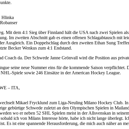
Punkte.
, Hlinka
 Robanser
g. Mit dem 4:1 Sieg über Finnland hält die USA nach zwei Spielen al
rung. Im zweiten Abschnitt gab es einen offenen Schlagabtausch mit le
r der Ausgleich. Ein Doppelschlag durch den zweiten Ethan Sung Treff
 nutzte Becker Wenkus zum 4:1 Endstand.
ad Coach da. Der Schwede Janne Grönvall wird die Position aus privat
gue seine neue Nummer eins für die kommende Saison verpflichtet. De
51 NHL-Spiele sowie 246 Einsätze in der American Hockey League.
SWE – ITA,
wechselt Mikael Frycklund zum Liga-Neuling Milano Hockey Club. In B
ige gebürtige Schwede zuletzt an den Olympischen Spielen in Mailand 
hweden wo er neben 52 SHL Spielen meist in der Allsvenskan in seinem 
 sobald ich von Milans Interesse hörte, habe ich nicht lange überlegt. I
ist. Es ist eine spannende Herausforderung, die mich auch näher an mei