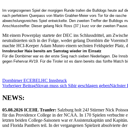
Im vorgezogenen Spiel der morgigen Runde trafen die Bulldogs heute auf die I
nach perfektem Querpass von Martin Grabher-Meier vors Tor für die rasche 
abwechslungsreiches Spiel entwickelte. Den zweiten Treffer der Bulldogs ma
Anschlusstreffer. Dieser gelang Nick Ross (37.) kurz vor der zweiten Pause
Mit einem Powerplay startete der DEC ins Schlussdrittel, am Zwischen
neutralisierten sich in der Folge, weder gelang Dornbirn die Vorent
machte HCI-Keeper Adam Munro einem sechsten Feldspieler Platz, die
Innsbrucker Haie bereits am Samstag wieder im Einsatz
Für die Dornbirner war es der erste Sieg nach sieben Niederlagen. Die Inns
gegen Fehervar AV19. Für die Tiroler ist es dann bereits das fünfte Match 
Dornbirner EC
EBEL
HC Innsbruck
Beitragsnavigation
Vorheriger Beitrag
Slovan muss sich Sibir geschlagen geben
Nächster 
NEWS:
05.08.2026 ICEHL Tranfer:
Salzburg holt 24J Stürmer Nick Poisso
für das Providence College in der NCAA. In 170 Spielen verbuchte e
letzten beiden College-Saisonen war er Assistenzkapitän und Kapi
und Florida Panthers teil. In der vergangenen Spielzeit absolvierte 