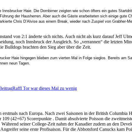
nnsbrucker Haie. Die Dornbirner zeigten wie schon öfters ein gutes Startdritt
Führung der Hausherren. Aber auch die Gäste erarbeiteten sich einige gute 
rkierte Chris D’Alvise aus einem Break, wieder nach Zuspiel von Grabher-Meie
.
stand von 2:1 änderte sich nichts. Auch nicht als kurz darauf Jeff Ulm
scheidung, noch Innsbruck der Ausgleich. So „verrannen“ die letzten M
 Bulldogs brachten den Sieg aber über die Zeit.
brucker Haie hingegen blieben zum vierten Mal in Folge sieglos. Bereits am S
binnen neun Tagen.
Beitrag
Raffl Tor war dieses Mal zu wenig
n erstmals nach Europa. Nach zwei Saisonen in der British Columbia H
r 109 (42+67) Scorerpunkte . Damit absolvierte Poisson die zweitmeist
tän. Während seiner College-Zeit nahm der Kanadier zudem an den Dev
der Angreifer seine erste Profisaison. Für die Abbotsford Canucks kam 