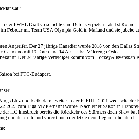
kfans.at /
 in der PWHL Draft Geschichte eine Defensivspielerin als 1st Round
im Februar mit Team USA Olympia Gold in Mailand und sie jubelte auc
en Angreifer. Der 27-jährige Kanadier wurde 2016 von den Dallas Sta
te Caamano mit 19 Toren und 14 Assists bei Vålerenga Oslo.
 bekannt. Der 24-jährige Verteidiger kommt vom HockeyAllsvenskan-
 Saison bei FTC-Budapest.
anser
ings Linz und bleibt damit weiter in der ICEHL. 2021 wechselte der
2022-2023 zum Liga MVP ernannt wurde. Nach einer Saison in Frankrei
ete der HC Innsbruck bereits die Rückkehr des Stürmers doch Shaw bat
g nun der dritte und vorerst auch der letzte neue Legionär bei den Lin
ms: