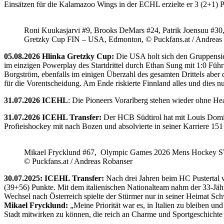
Einsätzen für die Kalamazoo Wings in der ECHL erzielte er 3 (2+1) 
Roni Kuukasjarvi #9, Brooks DeMars #24, Patrik Joensuu #30
Gretzky Cup FIN – USA, Edmonton, © Puckfans.at / Andreas
05.08.2026 Hlinka Gretzky Cup:
Die USA holt sich den Gruppensie
im einzigen Powerplay des Startdrittel durch Ethan Sung mit 1:0 Füh
Borgström, ebenfalls im einigen Überzahl des gesamten Drittels abe
für die Vorentscheidung. Am Ende riskierte Finnland alles und dies
31.07.2026 ICEHL
: Die Pioneers Vorarlberg stehen wieder ohne He
31.07.2026 ICEHL Transfer:
Der HCB Südtirol hat mit Louis Domin
Profieishockey mit nach Bozen und absolvierte in seiner Karriere 1
Mikael Frycklund #67, Olympic Games 2026 Mens Hockey 
© Puckfans.at / Andreas Robanser
30.07.2025: ICEHL Transfer:
Nach drei Jahren beim HC Pustertal 
(39+56) Punkte. Mit dem italienischen Nationalteam nahm der 33-Jähr
Wechsel nach Österreich spielte der Stürmer nur in seiner Heimat Sc
Mikael Frycklund:
„Meine Priorität war es, in Italien zu bleiben und
Stadt mitwirken zu können, die reich an Charme und Sportgeschichte 