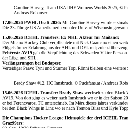
Caroline Harvey, Team USA IIHF Womens Worlds 2025, © Puc
Andreas Robanser
17.06.2026 PWHL Draft 2026:
Mit Caroline Harvey wurde erstmals
Die 23-Jährige US Amerikanerin von der Univ. of Wisconsin gewann 
15.06.2026 ICEHL Transfers: Ex-NHL-Akteur für Mailand:
Der Milano Hockey Club verpflichtete mit Nick Caamano einen weiter
Flügelstürmer Erfahrung aus der AHL und DEL mit; zuletzt überzeug
Fehérvár AV19
gab die Verpflichtung des Schweden Viktor Persson
der Liiga und SHL.
Verlängerungen bei Budapest:
Verteidiger Paavo Tyni und Stürmer Topi Rönni bleiben eine weitere
Brady Shaw #12, HC Innsbruck, © Puckfans.at / Andreas Rob
15.06.2026 ICEHL Transfer: Brady Shaw
wechselt zu den Black W
AV19. Von dort ging es weiter nach Innsbruck wo er in der Saison 
er bei Ferencvarosi TC unterschrieb. Im März dieses jahres verkünd
bei den Black Wings in Linz wo er nach Trenton Bliss und Kyle Toppin
Die Champions Hockey League Heimspiele der drei ICEHL Tea
Graz99ers: