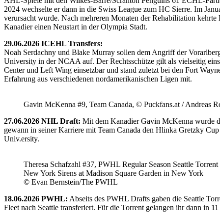
AHL-Spiele mit den Wilkes-Barre/Scranton Penguins 61 ECHL-Partie
2024 wechselte er dann in die Swiss League zum HC Sierre. Im Janua
verursacht wurde. Nach mehreren Monaten der Rehabilitation kehrte H
Kanadier einen Neustart in der Olympia Stadt.
29.06.2026 ICEHL Transfers:
Noah Serdachny und Blake Murray sollen dem Angriff der Vorarlberger
University in der NCAA auf. Der Rechtsschütze gilt als vielseitig ein
Center und Left Wing einsetzbar und stand zuletzt bei den Fort Way
Erfahrung aus verschiedenen nordamerikanischen Ligen mit.
Gavin McKenna #9, Team Canada, © Puckfans.at / Andreas R
27.06.2026 NHL Draft:
Mit dem Kanadier Gavin McKenna wurde der 
gewann in seiner Karriere mit Team Canada den Hlinka Gretzky Cup so
Univ.ersity.
Theresa Schafzahl #37, PWHL Regular Season Seattle Torrent 
New York Sirens at Madison Square Garden in New York
© Evan Bernstein/The PWHL
18.06.2026 PWHL:
Abseits des PWHL Drafts gaben die Seattle Torr
Fleet nach Seattle transferiert. Für die Torrent gelangen ihr dann i