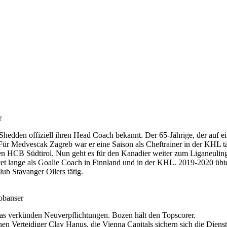
r
dden offiziell ihren Head Coach bekannt. Der 65-Jährige, der auf eine
Für Medvescak Zagreb war er eine Saison als Cheftrainer in der KHL tät
en HCB Südtirol. Nun geht es für den Kanadier weiter zum Liganeulin
beitet lange als Goalie Coach in Finnland und in der KHL. 2019-2020
ub Stavanger Oilers tätig.
obanser
as verkünden Neuverpflichtungen. Bozen hält den Topscorer.
n Verteidiger Clay Hanus, die Vienna Capitals sichern sich die Dienst