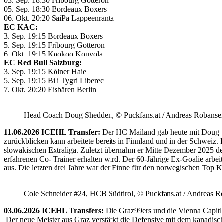
03. Sep. 18:30 Fribourg Gotteron
05. Sep. 18:30 Bordeaux Boxers
06. Okt. 20:20 SaiPa Lappeenranta
EC KAC:
3. Sep. 19:15 Bordeaux Boxers
5. Sep. 19:15 Fribourg Gotteron
6. Okt. 19:15 Kookoo Kouvola
EC Red Bull Salzburg:
3. Sep. 19:15 Kölner Haie
5. Sep. 19:15 Bili Tygri Liberec
7. Okt. 20:20 Eisbären Berlin
Head Coach Doug Shedden, © Puckfans.at / Andreas Robanse
11.06.2026 ICEHL Transfer:
Der HC Mailand gab heute mit Doug She
zurückblicken kann arbeitete bereits in Finnland und in der Schweiz. 
slowakischen Extraliga. Zuletzt übernahm er Mitte Dezember 2025 d
erfahrenen Co- Trainer erhalten wird. Der 60-Jährige Ex-Goalie ar
aus. Die letzten drei Jahre war der Finne für den norwegischen Top Kl
Cole Schneider #24, HCB Südtirol, © Puckfans.at / Andreas R
03.06.2026 ICEHL Transfers:
Die Graz99ers und die Vienna Capitl
Der neue Meister aus Graz verstärkt die Defensive mit dem kanadische