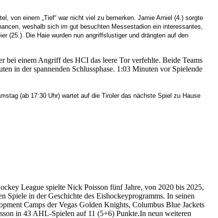
el, von einem „Tief“ war nicht viel zu bemerken. Jamie Arniel (4.) sorgte
Chancen, weshalb sich im gut besuchten Messestadion ein interessantes,
r (25.). Die Haie wurden nun angriffslustiger und drängten auf den
er bei einem Angriff des HCI das leere Tor verfehlte. Beide Teams
inuten in der spannenden Schlussphase. 1:03 Minuten vor Spielende
amstag (ab 17:30 Uhr) wartet auf die Tiroler das nächste Spiel zu Hause
ockey League spielte Nick Poisson fünf Jahre, von 2020 bis 2025,
en Spiele in der Geschichte des Eishockeyprogramms. In seinen
elopment Camps der Vegas Golden Knights, Columbus Blue Jackets
Poisson in 43 AHL-Spielen auf 11 (5+6) Punkte.In neun weiteren