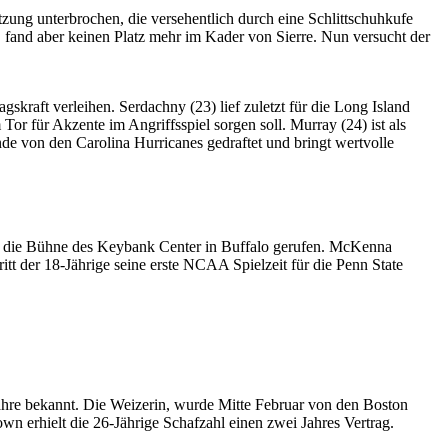
ung unterbrochen, die versehentlich durch eine Schlittschuhkufe
 fand aber keinen Platz mehr im Kader von Sierre. Nun versucht der
kraft verleihen. Serdachny (23) lief zuletzt für die Long Island
Tor für Akzente im Angriffsspiel sorgen soll. Murray (24) ist als
e von den Carolina Hurricanes gedraftet und bringt wertvolle
f die Bühne des Keybank Center in Buffalo gerufen. McKenna
t der 18-Jährige seine erste NCAA Spielzeit für die Penn State
ahre bekannt. Die Weizerin, wurde Mitte Februar von den Boston
wn erhielt die 26-Jährige Schafzahl einen zwei Jahres Vertrag.