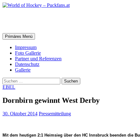
Zum
Inhalt
springen
World of Hockey – Puckfans.at
Suchen
Primäres Menü
Impressum
Foto Gallerie
Partner und Referenzen
Datenschutz
Gallerie
Suchen
nach:
EBEL
Dornbirn gewinnt West Derby
30. Oktober 2014
Pressemitteilung
Mit dem heutigen 2:1 Heimsieg über den HC Innsbruck beenden die Bul