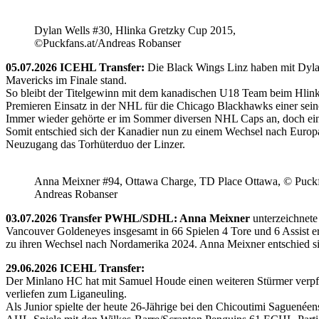
Dylan Wells #30, Hlinka Gretzky Cup 2015,
©Puckfans.at/Andreas Robanser
05.07.2026 ICEHL Transfer:
Die Black Wings Linz haben mit Dyla
Mavericks im Finale stand.
So bleibt der Titelgewinn mit dem kanadischen U18 Team beim Hlink
Premieren Einsatz in der NHL für die Chicago Blackhawks einer seine
Immer wieder gehörte er im Sommer diversen NHL Caps an, doch ein 
Somit entschied sich der Kanadier nun zu einem Wechsel nach Europ
Neuzugang das Torhüterduo der Linzer.
Anna Meixner #94, Ottawa Charge, TD Place Ottawa, © Puckfa
Andreas Robanser
03.07.2026 Transfer PWHL/SDHL: Anna Meixner
unterzeichnete
Vancouver Goldeneyes insgesamt in 66 Spielen 4 Tore und 6 Assist e
zu ihren Wechsel nach Nordamerika 2024. Anna Meixner entschied 
29.06.2026 ICEHL Transfer:
Der Minlano HC hat mit Samuel Houde einen weiteren Stürmer verpflic
verliefen zum Liganeuling.
Als Junior spielte der heute 26-Jährige bei den Chicoutimi Saguenéen