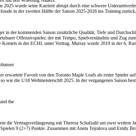
n mit den Wheeling Nailers.
r 2025 wurde seine Karriere abrupt durch eine schwere Unterarmverletz
oude in der zweiten Hälfte der Saison 2025-2026 ins Training zurück,
 in der kommenden Saison zusätzliche Qualität, Tiefe und Durchschlags
setzbarer Offensivspieler, der mit Tempo, Spielverständnis und Zug zum 
ne Komets in der ECHL unter Vertrag. Murray wurde 2019 in der 6. Rund
obanser
erwartete Favorit von den Toronto Maple Leafs als erster Spieler au
 wie die U18 Weltmeisterschft 2025. In der vergangenen Saison bestrit
and the
ent die Vertragsverlängerung mit Theresa Schafzahl um zwei weitere J
n 11 Spielen 9 (2+7) Punkte. Zusammen mit Aneta Tejralova und Emily Bro