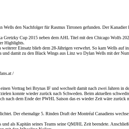
n Wells den Nachfolger für Rasmus Tirronen gefunden. Der Kanadier 
a Gretzky Cup 2015 neben dem AHL Titel mit den Chicago Wolfs 2022,
r Highlights.
weiterer Einsatz blieb dem 28-Jährigen verwehrt. So kam Wells auf i
a und damit zu den Black Wings aus Linz wo Dylan Wells mit der Num
ns.at /
 einen Vertrag bei Brynas IF und wechselt damit nach zwei Jahren in 
rzielen konnte wieder zurück nach Schweden. Beim aktuellen schwedis
sich nach dem Ende der PWHL Saison das es wieder Zeit wäre zurück 
htet. Der ehemalige 5. Rinden Draft der Montréal Canadiens wechselt n
s und als Kapitän seines Teams seine QMJHL Zeit beendete. Anschließend