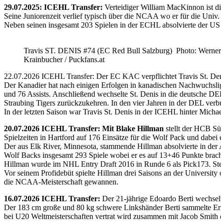
29.07.2025: ICEHL Transfer:
Verteidiger William MacKinnon ist d
Seine Juniorenzeit verlief typisch über die NCAA wo er für die Uni
Neben seinen insgesamt 203 Spielen in der ECHL absolvierte der US
Travis ST. DENIS #74 (EC Red Bull Salzburg) Photo: Werner
Krainbucher / Puckfans.at
22.07.2026 ICEHL Transfer: Der EC KAC verpflichtet Travis St. De
Der Kanadier hat nach einigen Erfolgen in kanadischen Nachwuchslig
und 76 Assists. Anschließend wechselte St. Denis in die deutsche DE
Straubing Tigers zurückzukehren. In den vier Jahren in der DEL verb
In der letzten Saison war Travis St. Denis in der ICEHL hinter Micha
20.07.2026 ICEHL Transfer: Mit Blake Hillman
stellt der HCB Sü
Spielzeiten in Hartford auf 176 Einsätze für die Wolf Pack und dabei e
Der aus Elk River, Minnesota, stammende Hillman absolvierte in der
Wolf Backs insgesamt 293 Spiele wobei er es auf 13+46 Punkte brach
Hillman wurde im NHL Entry Draft 2016 in Runde 6 als Pick173. Stel
Vor seinem Profidebüt spielte Hillman drei Saisons an der Universi
die NCAA-Meisterschaft gewannen.
16.07.2026 ICEHL Transfer:
Der 21-jährige Edoardo Berti wechse
Der 183 cm große und 80 kg schwere Linkshänder Berti sammelte Erfa
bei U20 Weltmeisterschaften vertrat wird zusammen mit Jacob Smith d