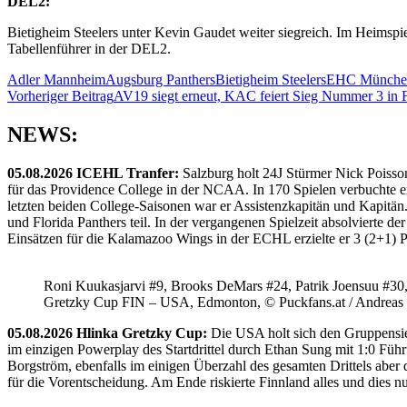
DEL2:
Bietigheim Steelers unter Kevin Gaudet weiter siegreich. Im Heimspi
Tabellenführer in der DEL2.
Adler Mannheim
Augsburg Panthers
Bietigheim Steelers
EHC Münche
Beitragsnavigation
Vorheriger Beitrag
AV19 siegt erneut, KAC feiert Sieg Nummer 3 in 
NEWS:
05.08.2026 ICEHL Tranfer:
Salzburg holt 24J Stürmer Nick Poisso
für das Providence College in der NCAA. In 170 Spielen verbuchte e
letzten beiden College-Saisonen war er Assistenzkapitän und Kapi
und Florida Panthers teil. In der vergangenen Spielzeit absolvierte 
Einsätzen für die Kalamazoo Wings in der ECHL erzielte er 3 (2+1) 
Roni Kuukasjarvi #9, Brooks DeMars #24, Patrik Joensuu #30
Gretzky Cup FIN – USA, Edmonton, © Puckfans.at / Andreas
05.08.2026 Hlinka Gretzky Cup:
Die USA holt sich den Gruppensie
im einzigen Powerplay des Startdrittel durch Ethan Sung mit 1:0 Füh
Borgström, ebenfalls im einigen Überzahl des gesamten Drittels abe
für die Vorentscheidung. Am Ende riskierte Finnland alles und dies