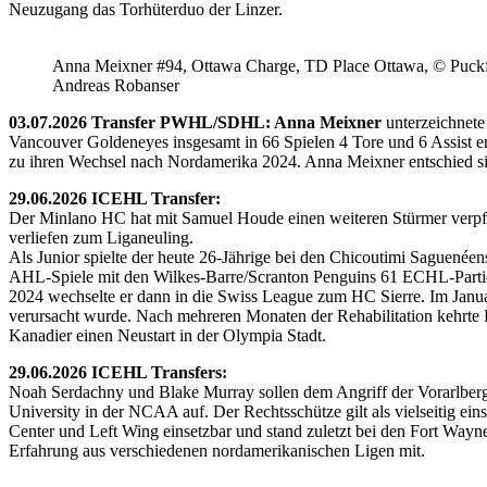
Neuzugang das Torhüterduo der Linzer.
Anna Meixner #94, Ottawa Charge, TD Place Ottawa, © Puckfa
Andreas Robanser
03.07.2026 Transfer PWHL/SDHL: Anna Meixner
unterzeichnete
Vancouver Goldeneyes insgesamt in 66 Spielen 4 Tore und 6 Assist e
zu ihren Wechsel nach Nordamerika 2024. Anna Meixner entschied 
29.06.2026 ICEHL Transfer:
Der Minlano HC hat mit Samuel Houde einen weiteren Stürmer verpflic
verliefen zum Liganeuling.
Als Junior spielte der heute 26-Jährige bei den Chicoutimi Saguenéen
AHL-Spiele mit den Wilkes-Barre/Scranton Penguins 61 ECHL-Partie
2024 wechselte er dann in die Swiss League zum HC Sierre. Im Janua
verursacht wurde. Nach mehreren Monaten der Rehabilitation kehrte H
Kanadier einen Neustart in der Olympia Stadt.
29.06.2026 ICEHL Transfers:
Noah Serdachny und Blake Murray sollen dem Angriff der Vorarlberger
University in der NCAA auf. Der Rechtsschütze gilt als vielseitig ein
Center und Left Wing einsetzbar und stand zuletzt bei den Fort Way
Erfahrung aus verschiedenen nordamerikanischen Ligen mit.