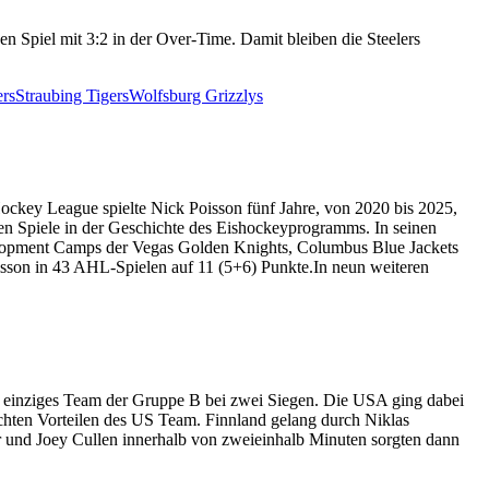
n Spiel mit 3:2 in der Over-Time. Damit bleiben die Steelers
ers
Straubing Tigers
Wolfsburg Grizzlys
ockey League spielte Nick Poisson fünf Jahre, von 2020 bis 2025,
en Spiele in der Geschichte des Eishockeyprogramms. In seinen
elopment Camps der Vegas Golden Knights, Columbus Blue Jackets
Poisson in 43 AHL-Spielen auf 11 (5+6) Punkte.In neun weiteren
s einziges Team der Gruppe B bei zwei Siegen. Die USA ging dabei
ichten Vorteilen des US Team. Finnland gelang durch Niklas
er und Joey Cullen innerhalb von zweieinhalb Minuten sorgten dann