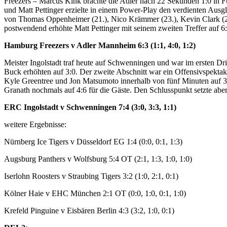
Freezers – Marcus Kink brachte die Adler nach 22 Sekunden 1:0 in Fü
und Matt Pettinger erzielte in einem Power-Play den verdienten Ausgl
von Thomas Oppenheimer (21.), Nico Krämmer (23.), Kevin Clark (29.)
postwendend erhöhte Matt Pettinger mit seinem zweiten Treffer auf 6:
Hamburg Freezers v Adler Mannheim 6:3 (1:1, 4:0, 1:2)
Meister Ingolstadt traf heute auf Schwenningen und war im ersten Dri
Buck erhöhten auf 3:0. Der zweite Abschnitt war ein Offensivspektake
Kyle Greentree und Jon Matsumoto innerhalb von fünf Minuten auf 3:4
Granath nochmals auf 4:6 für die Gäste. Den Schlusspunkt setzte abe
ERC Ingolstadt v Schwenningen 7:4 (3:0, 3:3, 1:1)
weitere Ergebnisse:
Nürnberg Ice Tigers v Düsseldorf EG 1:4 (0:0, 0:1, 1:3)
Augsburg Panthers v Wolfsburg 5:4 OT (2:1, 1:3, 1:0, 1:0)
Iserlohn Roosters v Straubing Tigers 3:2 (1:0, 2:1, 0:1)
Kölner Haie v EHC München 2:1 OT (0:0, 1:0, 0:1, 1:0)
Krefeld Pinguine v Eisbären Berlin 4:3 (3:2, 1:0, 0:1)