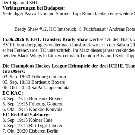
der Liiga und SHL.
Verlängerungen bei Budapest:
Verteidiger Paavo Tyni und Stürmer Topi Rönni bleiben eine weitere
Brady Shaw #12, HC Innsbruck, © Puckfans.at / Andreas Rob
15.06.2026 ICEHL Transfer: Brady Shaw
wechselt zu den Black W
AV19. Von dort ging es weiter nach Innsbruck wo er in der Saison 
er bei Ferencvarosi TC unterschrieb. Im März dieses jahres verkünd
bei den Black Wings in Linz wo er nach Trenton Bliss und Kyle Toppin
Die Champions Hockey League Heimspiele der drei ICEHL Tea
Graz99ers:
03. Sep. 18:30 Fribourg Gotteron
05. Sep. 18:30 Bordeaux Boxers
06. Okt. 20:20 SaiPa Lappeenranta
EC KAC:
3. Sep. 19:15 Bordeaux Boxers
5. Sep. 19:15 Fribourg Gotteron
6. Okt. 19:15 Kookoo Kouvola
EC Red Bull Salzburg:
3. Sep. 19:15 Kölner Haie
5. Sep. 19:15 Bili Tygri Liberec
7. Okt. 20:20 Eisbären Berlin