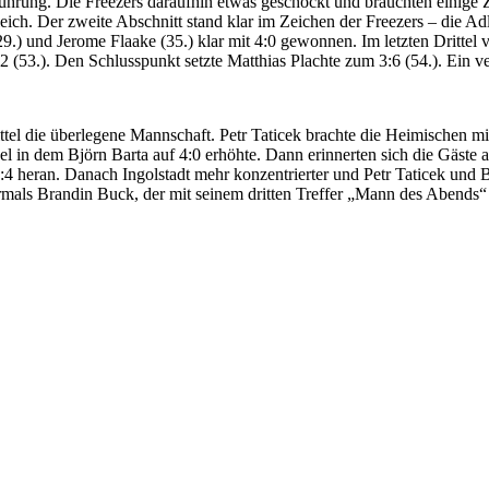
hrung. Die Freezers daraufhin etwas geschockt und brauchten einige Z
eich. Der zweite Abschnitt stand klar im Zeichen der Freezers – die A
 und Jerome Flaake (35.) klar mit 4:0 gewonnen. Im letzten Drittel ve
2 (53.). Den Schlusspunkt setzte Matthias Plachte zum 3:6 (54.). Ein v
ttel die überlegene Mannschaft. Petr Taticek brachte die Heimischen mi
l in dem Björn Barta auf 4:0 erhöhte. Dann erinnerten sich die Gäste a
 heran. Danach Ingolstadt mehr konzentrierter und Petr Taticek und Br
rmals Brandin Buck, der mit seinem dritten Treffer „Mann des Abends“ 