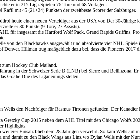
uchte er in 215 Liga-Spielen 76 Tore und 68 Vorlagen.
el Raffl mit 45 (21+24) Punkten der zweitbeste Scorer der Salzburger.
dtirol heute einen neuen Verteidiger aus der USA vor. Der 30-Jährige
rzielte er 30 Punkte (9 Tore, 27 Assists).
 AHL für insgesamt die Hartford Wolf Pack, Grand Rapids Griffins, P
te.
le von den Blackhawks ausgewählt und absolvierte vier NHL-Spiele in 
ty of Denver. Hillman trug maßgeblich dazu bei, dass die Pioneers 20
lt zum Hockey Club Mailand.
hrung in der Schweizer Serie B (LNB) bei Sierre und Bellinzona. Er v
as Goalie Due des Liganeulings stellen.
n Wells den Nachfolger für Rasmus Tirronen gefunden. Der Kanadier 
a Gretzky Cup 2015 neben dem AHL Titel mit den Chicago Wolfs 2022,
r Highlights.
weiterer Einsatz blieb dem 28-Jährigen verwehrt. So kam Wells auf i
a und damit zu den Black Wings aus Linz wo Dylan Wells mit der Num