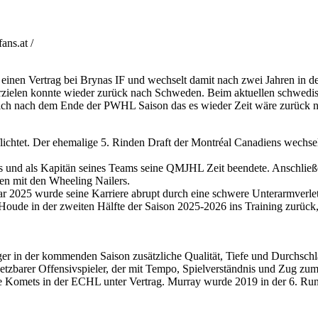
ns.at /
 einen Vertrag bei Brynas IF und wechselt damit nach zwei Jahren in 
rzielen konnte wieder zurück nach Schweden. Beim aktuellen schwedis
sich nach dem Ende der PWHL Saison das es wieder Zeit wäre zurück 
htet. Der ehemalige 5. Rinden Draft der Montréal Canadiens wechselt n
s und als Kapitän seines Teams seine QMJHL Zeit beendete. Anschließend
n mit den Wheeling Nailers.
r 2025 wurde seine Karriere abrupt durch eine schwere Unterarmverletz
oude in der zweiten Hälfte der Saison 2025-2026 ins Training zurück,
 in der kommenden Saison zusätzliche Qualität, Tiefe und Durchschlags
setzbarer Offensivspieler, der mit Tempo, Spielverständnis und Zug zum 
ne Komets in der ECHL unter Vertrag. Murray wurde 2019 in der 6. Rund