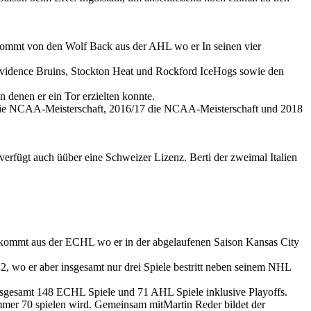
 kommt von den Wolf Back aus der AHL wo er In seinen vier
rovidence Bruins, Stockton Heat und Rockford IceHogs sowie den
denen er ein Tor erzielten konnte.
17 die NCAA-Meisterschaft, 2016/17 die NCAA-Meisterschaft und 2018
erfügt auch üüber eine Schweizer Lizenz. Berti der zweimal Italien
kommt aus der ECHL wo er in der abgelaufenen Saison Kansas City
 wo er aber insgesamt nur drei Spiele bestritt neben seinem NHL
nsgesamt 148 ECHL Spiele und 71 AHL Spiele inklusive Playoffs.
mer 70 spielen wird. Gemeinsam mitMartin Reder bildet der