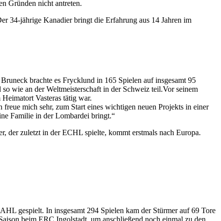
en Gründen nicht antreten.
r 34-jährige Kanadier bringt die Erfahrung aus 14 Jahren im
runeck brachte es Frycklund in 165 Spielen auf insgesamt 95
so wie an der Weltmeisterschaft in der Schweiz teil.Vor seinem
Heimatort Vasteras tätig war.
ch freue mich sehr, zum Start eines wichtigen neuen Projekts in einer
ne Familie in der Lombardei bringt.“
, der zuletzt in der ECHL spielte, kommt erstmals nach Europa.
AHL gespielt. In insgesamt 294 Spielen kam der Stürmer auf 69 Tore
L-Saison beim ERC Ingolstadt, um anschließend noch einmal zu den