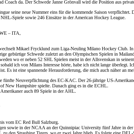
ad Coach da. Der Schwede Janne Grönvall wird die Position aus privat
gue seine neue Nummer eins für die kommende Saison verpflichtet. De
51 NHL-Spiele sowie 246 Einsätze in der American Hockey League.
SWE – ITA,
wechselt Mikael Frycklund zum Liga-Neuling Milano Hockey Club. In B
ige gebürtige Schwede zuletzt an den Olympischen Spielen in Mailand 
hweden wo er neben 52 SHL Spielen meist in der Allsvenskan in seinem 
 sobald ich von Milans Interesse hörte, habe ich nicht lange überlegt. I
ist. Es ist eine spannende Herausforderung, die mich auch näher an mei
ie fünfte Neuverpflichtung des EC-KAC. Der 26-jährige US-Amerikaner
v. of New Hampshire spielte. Danach ging es in die ECHL.
 Amerikaner auch 89 Spiele in der AHL.
nis vom EC Red Bull Salzburg.
en sowie in der NCAA an der Quinnipiac University fünf Jahre in der 
L zu den Straubing Tigers, wo er zwei Jahre blieb. Es folgte eine DE