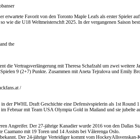
obanser
erwartete Favorit von den Toronto Maple Leafs als erster Spieler au
 wie die U18 Weltmeisterschft 2025. In der vergangenen Saison bestrit
and the
ent die Vertragsverlängerung mit Theresa Schafzahl um zwei weitere J
n 11 Spielen 9 (2+7) Punkte. Zusammen mit Aneta Tejralova und Emily Bro
kfans.at /
 in der PWHL Draft Geschichte eine Defensivspielerin als 1st Round
im Februar mit Team USA Olympia Gold in Mailand und sie jubelte auc
en Angreifer. Der 27-jährige Kanadier wurde 2016 von den Dallas Sta
te Caamano mit 19 Toren und 14 Assists bei Vålerenga Oslo.
 bekannt. Der 24-jährige Verteidiger kommt vom HockeyAllsvenskan-