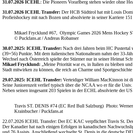
31.07.2026 ICEHL
: Die Pioneers Vorarlberg stehen wieder ohne He
31.07.2026 ICEHL Transfer:
Der HCB Südtirol hat mit Louis Domin
Profieishockey mit nach Bozen und absolvierte in seiner Karriere 1
Mikael Frycklund #67, Olympic Games 2026 Mens Hockey 
© Puckfans.at / Andreas Robanser
30.07.2025: ICEHL Transfer:
Nach drei Jahren beim HC Pustertal 
(39+56) Punkte. Mit dem italienischen Nationalteam nahm der 33-Jähr
Wechsel nach Österreich spielte der Stürmer nur in seiner Heimat Sc
Mikael Frycklund:
„Meine Priorität war es, in Italien zu bleiben und
Stadt mitwirken zu können, die reich an Charme und Sportgeschichte 
29.07.2025: ICEHL Transfer:
Verteidiger William MacKinnon ist d
Seine Juniorenzeit verlief typisch über die NCAA wo er für die Uni
Neben seinen insgesamt 203 Spielen in der ECHL absolvierte der US
Travis ST. DENIS #74 (EC Red Bull Salzburg) Photo: Werner
Krainbucher / Puckfans.at
22.07.2026 ICEHL Transfer: Der EC KAC verpflichtet Travis St. De
Der Kanadier hat nach einigen Erfolgen in kanadischen Nachwuchslig
und 76 Assists. Anschließend wechselte St. Denis in die deutsche DE