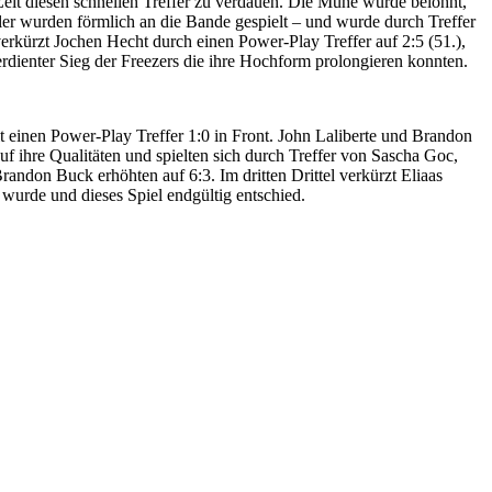
eit diesen schnellen Treffer zu verdauen. Die Mühe wurde belohnt,
dler wurden förmlich an die Bande gespielt – und wurde durch Treffer
rkürzt Jochen Hecht durch einen Power-Play Treffer auf 2:5 (51.),
erdienter Sieg der Freezers die ihre Hochform prolongieren konnten.
t einen Power-Play Treffer 1:0 in Front. John Laliberte und Brandon
uf ihre Qualitäten und spielten sich durch Treffer von Sascha Goc,
andon Buck erhöhten auf 6:3. Im dritten Drittel verkürzt Eliaas
wurde und dieses Spiel endgültig entschied.