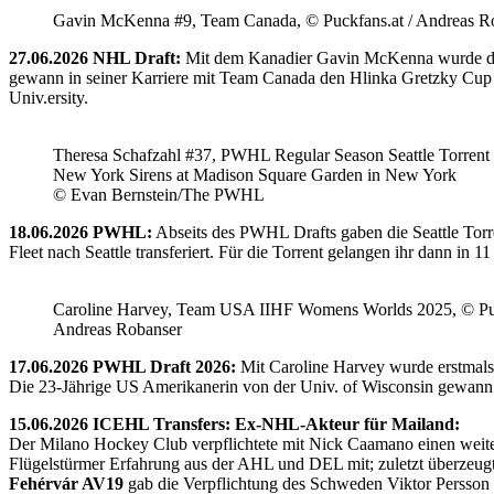
Gavin McKenna #9, Team Canada, © Puckfans.at / Andreas R
27.06.2026 NHL Draft:
Mit dem Kanadier Gavin McKenna wurde der 
gewann in seiner Karriere mit Team Canada den Hlinka Gretzky Cup so
Univ.ersity.
Theresa Schafzahl #37, PWHL Regular Season Seattle Torrent 
New York Sirens at Madison Square Garden in New York
© Evan Bernstein/The PWHL
18.06.2026 PWHL:
Abseits des PWHL Drafts gaben die Seattle Torr
Fleet nach Seattle transferiert. Für die Torrent gelangen ihr dann i
Caroline Harvey, Team USA IIHF Womens Worlds 2025, © Puc
Andreas Robanser
17.06.2026 PWHL Draft 2026:
Mit Caroline Harvey wurde erstmals
Die 23-Jährige US Amerikanerin von der Univ. of Wisconsin gewann 
15.06.2026 ICEHL Transfers: Ex-NHL-Akteur für Mailand:
Der Milano Hockey Club verpflichtete mit Nick Caamano einen weiter
Flügelstürmer Erfahrung aus der AHL und DEL mit; zuletzt überzeug
Fehérvár AV19
gab die Verpflichtung des Schweden Viktor Persson