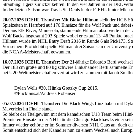
Straubing Tigers zurückzukehren. In den vier Jahren in der DEL verb
In der letzten Saison war Travis St. Denis in der ICEHL hinter Micha
20.07.2026 ICEHL Transfer: Mit Blake Hillman
stellt der HCB Sü
Spielzeiten in Hartford auf 176 Einsätze für die Wolf Pack und dabei e
Der aus Elk River, Minnesota, stammende Hillman absolvierte in der
Wolf Backs insgesamt 293 Spiele wobei er es auf 13+46 Punkte brach
Hillman wurde im NHL Entry Draft 2016 in Runde 6 als Pick173. Stel
Vor seinem Profidebüt spielte Hillman drei Saisons an der Universi
die NCAA-Meisterschaft gewannen.
16.07.2026 ICEHL Transfer:
Der 21-jährige Edoardo Berti wechse
Der 183 cm große und 80 kg schwere Linkshänder Berti sammelte Erfa
bei U20 Weltmeisterschaften vertrat wird zusammen mit Jacob Smith d
Dylan Wells #30, Hlinka Gretzky Cup 2015,
©Puckfans.at/Andreas Robanser
05.07.2026 ICEHL Transfer:
Die Black Wings Linz haben mit Dyla
Mavericks im Finale stand.
So bleibt der Titelgewinn mit dem kanadischen U18 Team beim Hlink
Premieren Einsatz in der NHL für die Chicago Blackhawks einer seine
Immer wieder gehörte er im Sommer diversen NHL Caps an, doch ein 
Somit entschied sich der Kanadier nun zu einem Wechsel nach Europ