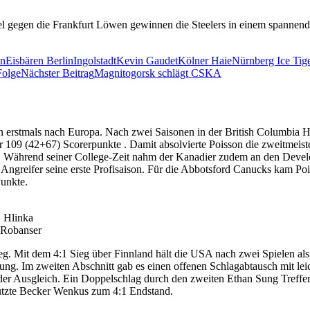
el gegen die Frankfurt Löwen gewinnen die Steelers in einem spannende
n
Eisbären Berlin
Ingolstadt
Kevin Gaudet
Kölner Haie
Nürnberg Ice Tig
Folge
Nächster Beitrag
Magnitogorsk schlägt CSKA
n erstmals nach Europa. Nach zwei Saisonen in der British Columbia H
r 109 (42+67) Scorerpunkte . Damit absolvierte Poisson die zweitmeist
tän. Während seiner College-Zeit nahm der Kanadier zudem an den Dev
der Angreifer seine erste Profisaison. Für die Abbotsford Canucks kam 
Punkte.
, Hlinka
 Robanser
g. Mit dem 4:1 Sieg über Finnland hält die USA nach zwei Spielen al
rung. Im zweiten Abschnitt gab es einen offenen Schlagabtausch mit le
r der Ausgleich. Ein Doppelschlag durch den zweiten Ethan Sung Treff
 nutzte Becker Wenkus zum 4:1 Endstand.