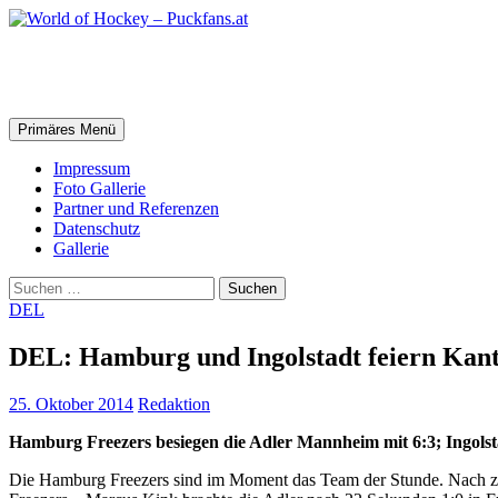
Zum
Inhalt
springen
World of Hockey – Puckfans.at
Suchen
Primäres Menü
Impressum
Foto Gallerie
Partner und Referenzen
Datenschutz
Gallerie
Suchen
nach:
DEL
DEL: Hamburg und Ingolstadt feiern Kant
25. Oktober 2014
Redaktion
Hamburg Freezers besiegen die Adler Mannheim mit 6:3; Ingolst
Die Hamburg Freezers sind im Moment das Team der Stunde. Nach zwe