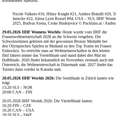
kommenden Spielzeit.
Nicole Vallario #16, Hilary Knight #21, Andrea Brändli #20, T
Janecke #22, Alena Lynn Rossel #94, USA – SUI, IIHF Wome
2025, Budvar Arena, Ceske Budejovice © Puckfans.at / Andre
29.05.2026 IIHF Womens Worlds:
Heute wurde vom IIHF die
Frauenweltmeisterschaft 2028 an die Schweiz vergeben. Die
Schweizerinnen gehören mit der gewonnen Bronze Medaille bei
den Olympischen Spielen in Mailand zu den Top Teams im Frauen
Eishockey. So erreichte man an Weltmeisterschaften in den letzten
fünf Jahren immer das Viertelfinale und stand dabei drei Mal im
Halbfinale. 2026 findet bekanntlich im November, erstmals auch mit
Österreich, die Weltmeisterschaft in Dänemark statt. 2027 findet das
Turnier dann wieder in Kanada statt.
28.05.2026 IIHF Worlds 2026:
Die Semifinale in Zürich lauten wie
folgt
15:20 SUI – NOR
20:00 CAN – FIN
26.05.2026 IIHF Worlds 2026: Die Viertelfinale lauten:
16:20 FIN – CZE
16:20 CAN – USA
20:20 SUI – SWE