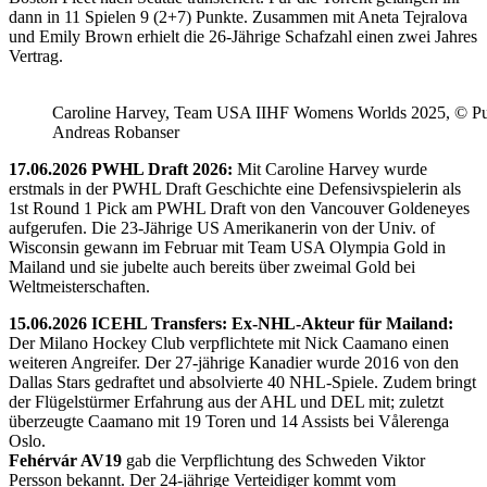
dann in 11 Spielen 9 (2+7) Punkte. Zusammen mit Aneta Tejralova
und Emily Brown erhielt die 26-Jährige Schafzahl einen zwei Jahres
Vertrag.
Caroline Harvey, Team USA IIHF Womens Worlds 2025, © Puc
Andreas Robanser
17.06.2026 PWHL Draft 2026:
Mit Caroline Harvey wurde
erstmals in der PWHL Draft Geschichte eine Defensivspielerin als
1st Round 1 Pick am PWHL Draft von den Vancouver Goldeneyes
aufgerufen. Die 23-Jährige US Amerikanerin von der Univ. of
Wisconsin gewann im Februar mit Team USA Olympia Gold in
Mailand und sie jubelte auch bereits über zweimal Gold bei
Weltmeisterschaften.
15.06.2026 ICEHL Transfers: Ex-NHL-Akteur für Mailand:
Der Milano Hockey Club verpflichtete mit Nick Caamano einen
weiteren Angreifer. Der 27-jährige Kanadier wurde 2016 von den
Dallas Stars gedraftet und absolvierte 40 NHL-Spiele. Zudem bringt
der Flügelstürmer Erfahrung aus der AHL und DEL mit; zuletzt
überzeugte Caamano mit 19 Toren und 14 Assists bei Vålerenga
Oslo.
Fehérvár AV19
gab die Verpflichtung des Schweden Viktor
Persson bekannt. Der 24-jährige Verteidiger kommt vom