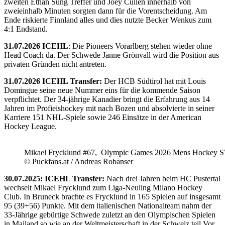
zweiten Ethan Sung Treffer und Joey Cullen innerhalb von
zweieinhalb Minuten sorgten dann für die Vorentscheidung. Am
Ende riskierte Finnland alles und dies nutzte Becker Wenkus zum
4:1 Endstand.
31.07.2026 ICEHL
: Die Pioneers Vorarlberg stehen wieder ohne
Head Coach da. Der Schwede Janne Grönvall wird die Position aus
privaten Gründen nicht antreten.
31.07.2026 ICEHL Transfer:
Der HCB Südtirol hat mit Louis
Domingue seine neue Nummer eins für die kommende Saison
verpflichtet. Der 34-jährige Kanadier bringt die Erfahrung aus 14
Jahren im Profieishockey mit nach Bozen und absolvierte in seiner
Karriere 151 NHL-Spiele sowie 246 Einsätze in der American
Hockey League.
Mikael Frycklund #67, Olympic Games 2026 Mens Hockey 
© Puckfans.at / Andreas Robanser
30.07.2025: ICEHL Transfer:
Nach drei Jahren beim HC Pustertal
wechselt Mikael Frycklund zum Liga-Neuling Milano Hockey
Club. In Bruneck brachte es Frycklund in 165 Spielen auf insgesamt
95 (39+56) Punkte. Mit dem italienischen Nationalteam nahm der
33-Jährige gebürtige Schwede zuletzt an den Olympischen Spielen
in Mailand so wie an der Weltmeisterschaft in der Schweiz teil.Vor