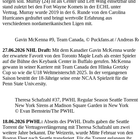
sorgen soll. Murray (24) ist als Center und Left Wing einsetzbar und
stand zuletzt bei den Fort Wayne Komets in der ECHL unter
Vertrag. Murray wurde 2019 in der 6. Runde von den Carolina
Hurricanes gedraftet und bringt wertvolle Erfahrung aus
verschiedenen nordamerikanischen Ligen mit.
Gavin McKenna #9, Team Canada, © Puckfans.at / Andreas R
27.06.2026 NHL Draft:
Mit dem Kanadier Gavin McKenna wurde
der erwartete Favorit von den Toronto Maple Leafs als erster Spieler
auf die Bühne des Keybank Center in Buffalo gerufen. McKenna
gewann in seiner Karriere mit Team Canada den Hlinka Gretzky
Cup so wie die U18 Weltmeisterschft 2025. In der vergangenen
Saison bestritt der 18-Jährige seine erste NCAA Spielzeit für die
Penn State Univ.ersity.
Theresa Schafzahl #37, PWHL Regular Season Seattle Torrent 
New York Sirens at Madison Square Garden in New York
© Evan Bernstein/The PWHL
18.06.2026 PWHL:
Abseits des PWHL Drafts gaben die Seattle
Torrent die Vertragsverlängerung mit Theresa Schafzahl um zwei
weitere Jahre bekannt. Die Weizerin, wurde Mitte Februar von den
Boston Fleet nach Seattle transferiert. Für die Torrent gelangen ihr