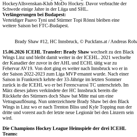
HockeyAllsvenskan-Klub MoDo Hockey. Davor verbrachte der
Schwede einige Jahre in der Liiga und SHL.
Verlängerungen bei Budapest:
Verteidiger Paavo Tyni und Stürmer Topi Rönni bleiben eine
weitere Saison bei FTC-Budapest.
Brady Shaw #12, HC Innsbruck, © Puckfans.at / Andreas Rob
15.06.2026 ICEHL Transfer: Brady Shaw
wechselt zu den Black
Wings Linz und bleibt damit weiter in der ICEHL. 2021 wechselte
der Kanadier der zuvor in der AHL und ECHL tätig war zu
Fehervar AV19. Von dort ging es weiter nach Innsbruck wo er in
der Saison 2022-2023 zum Liga MVP ernannt wurde. Nach einer
Saison in Frankreich kehrte der 33-Jährige im letzten Sommer
zurück in die ICEHL wo er bei Ferencvarosi TC unterschrieb. Im
März dieses jahres verkündete der HC Innsbruck bereits die
Rückkehr des Stürmers doch Shaw bat Mitte mai um eine
Vetragsauflösung. Nun unterzeichnete Brady Shaw bei den Black
Wings in Linz wo er nach Trenton Bliss und Kyle Topping nun der
dritte und vorerst auch der letzte neue Legionär bei den Linzern sein
wird.
Die Champions Hockey League Heimspiele der drei ICEHL
Teams: