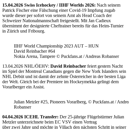
15.04.2026 Swiss Icehockey / IIHF Worlds 2026:
Nach seinem
Patrick Fischer eine Fälschung einer Covid-19 Impfung zugab
wurde dieser per sofort von seinem Amt als Head Coach der
Schweizer Nationalmannschaft freigestellt. Mit Jan Cadieux
übernimmt der designierte Cheftrainer bereits für das Heim-Turnier
in Zürich und Fribourg.
IIHF World Championship 2023 AUT – HUN
David Reinbacher #64
Nokia Arena, Tampere © Puckfans.at / Andreas Robanser
13.04.2026 NHL/ÖEHV:
David Reinbacher
feiert gestern Nacht
im Spiel der Montreal Canadians gegen die New York Islanders sein
NHL Debüt und ist damit der zehnte Österreicher in der besten Liga
der Welt. Gleich bei der Premiere im Hockeymekka gelingt dem
Vorarlberger ein Assist.
Julian Metzler #25, Pioneers Vorarlberg, © Puckfans.at / Andre
Robanser
04.04.2026 ICEHL Transfer:
Der 25-jährige Flügelstürmer Julian
Metzler unterzeichnete beim EC VSV einen Vertrag
über zwei Jahre und möchte in Villach den nächsten Schritt in seiner