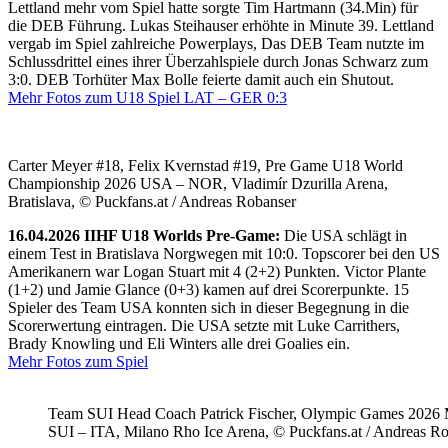
Lettland mehr vom Spiel hatte sorgte Tim Hartmann (34.Min) für
die DEB Führung. Lukas Steihauser erhöhte in Minute 39. Lettland
vergab im Spiel zahlreiche Powerplays, Das DEB Team nutzte im
Schlussdrittel eines ihrer Überzahlspiele durch Jonas Schwarz zum
3:0. DEB Torhüter Max Bolle feierte damit auch ein Shutout.
Mehr Fotos zum U18 Spiel LAT – GER 0:3
Carter Meyer #18, Felix Kvernstad #19, Pre Game U18 World
Championship 2026 USA – NOR, Vladimír Dzurilla Arena,
Bratislava, © Puckfans.at / Andreas Robanser
16.04.2026 IIHF U18 Worlds Pre-Game:
Die USA schlägt in
einem Test in Bratislava Norgwegen mit 10:0. Topscorer bei den US
Amerikanern war Logan Stuart mit 4 (2+2) Punkten. Victor Plante
(1+2) und Jamie Glance (0+3) kamen auf drei Scorerpunkte. 15
Spieler des Team USA konnten sich in dieser Begegnung in die
Scorerwertung eintragen. Die USA setzte mit Luke Carrithers,
Brady Knowling und Eli Winters alle drei Goalies ein.
Mehr Fotos zum Spiel
Team SUI Head Coach Patrick Fischer, Olympic Games 202
SUI – ITA, Milano Rho Ice Arena, © Puckfans.at / Andreas R