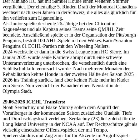
Der Minlano HC hat mit Samuel Houde einen weiteren Stürmer
verpflichtet. Der ehemalige 5. Rinden Draft der Montréal Canadiens
wechselt nach zwei Jahren in derSchweiz, die alles als glücklich für
ihn verliefen zum Liganeuling.
Als Junior spielte der heute 26-Jährige bei den Chicoutimi
Saguenéens und als Kapitän seines Teams seine QMJHL Zeit
beendete. Anschließend spielte er in der Organisation der Pittsburgh
Penguins, bestritt 100 AHL-Spiele mit den Wilkes-Barre/Scranton
Penguins 61 ECHL-Partien mit den Wheeling Nailers.
2024 wechselte er dann in die Swiss League zum HC Sierre. Im
Januar 2025 wurde seine Karriere abrupt durch eine schwere
Unterarmverletzung unterbrochen, die versehentlich durch eine
Schlittschuhkufe verursacht wurde. Nach mehreren Monaten der
Rehabilitation kehrte Houde in der zweiten Hälfte der Saison 2025-
2026 ins Training zurück, fand aber keinen Platz mehr im Kader
von Sierre. Nun versucht der Kanadier einen Neustart in der
Olympia Stadt.
29.06.2026 ICEHL Transfers:
Noah Serdachny und Blake Murray sollen dem Angriff der
Vorarlberger in der kommenden Saison zusätzliche Qualität, Tiefe
und Durchschlagskraft verleihen. Serdachny (23) lief zuletzt für die
Long Island University in der NCAA auf. Der Rechtsschütze gilt als
vielseitig einsetzbarer Offensivspieler, der mit Tempo,
Spielverständnis und Zug zum Tor für Akzente im Angriffsspiel