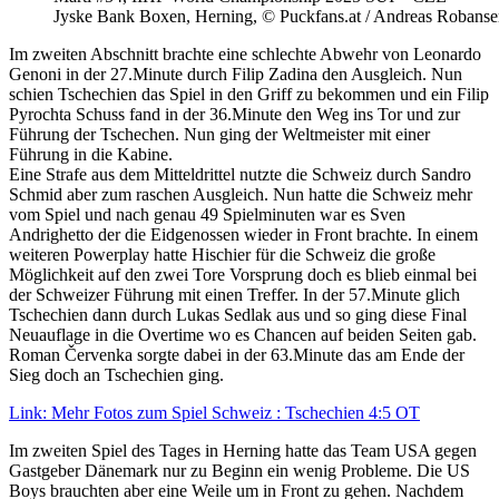
Jyske Bank Boxen, Herning, © Puckfans.at / Andreas Robanse
Im zweiten Abschnitt brachte eine schlechte Abwehr von Leonardo
Genoni in der 27.Minute durch Filip Zadina den Ausgleich. Nun
schien Tschechien das Spiel in den Griff zu bekommen und ein Filip
Pyrochta Schuss fand in der 36.Minute den Weg ins Tor und zur
Führung der Tschechen. Nun ging der Weltmeister mit einer
Führung in die Kabine.
Eine Strafe aus dem Mitteldrittel nutzte die Schweiz durch Sandro
Schmid aber zum raschen Ausgleich. Nun hatte die Schweiz mehr
vom Spiel und nach genau 49 Spielminuten war es Sven
Andrighetto der die Eidgenossen wieder in Front brachte. In einem
weiteren Powerplay hatte Hischier für die Schweiz die große
Möglichkeit auf den zwei Tore Vorsprung doch es blieb einmal bei
der Schweizer Führung mit einen Treffer. In der 57.Minute glich
Tschechien dann durch Lukas Sedlak aus und so ging diese Final
Neuauflage in die Overtime wo es Chancen auf beiden Seiten gab.
Roman Červenka sorgte dabei in der 63.Minute das am Ende der
Sieg doch an Tschechien ging.
Link: Mehr Fotos zum Spiel Schweiz : Tschechien 4:5 OT
Im zweiten Spiel des Tages in Herning hatte das Team USA gegen
Gastgeber Dänemark nur zu Beginn ein wenig Probleme. Die US
Boys brauchten aber eine Weile um in Front zu gehen. Nachdem