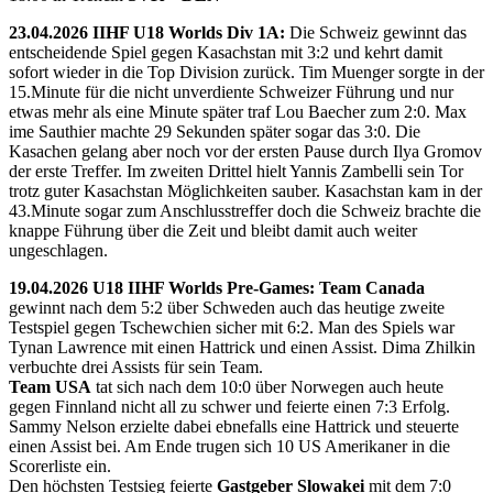
23.04.2026 IIHF U18 Worlds Div 1A:
Die Schweiz gewinnt das
entscheidende Spiel gegen Kasachstan mit 3:2 und kehrt damit
sofort wieder in die Top Division zurück. Tim Muenger sorgte in der
15.Minute für die nicht unverdiente Schweizer Führung und nur
etwas mehr als eine Minute später traf Lou Baecher zum 2:0. Max
ime Sauthier machte 29 Sekunden später sogar das 3:0. Die
Kasachen gelang aber noch vor der ersten Pause durch Ilya Gromov
der erste Treffer. Im zweiten Drittel hielt Yannis Zambelli sein Tor
trotz guter Kasachstan Möglichkeiten sauber. Kasachstan kam in der
43.Minute sogar zum Anschlusstreffer doch die Schweiz brachte die
knappe Führung über die Zeit und bleibt damit auch weiter
ungeschlagen.
19.04.2026 U18 IIHF Worlds Pre-Games: Team Canada
gewinnt nach dem 5:2 über Schweden auch das heutige zweite
Testspiel gegen Tschewchien sicher mit 6:2. Man des Spiels war
Tynan Lawrence mit einen Hattrick und einen Assist. Dima Zhilkin
verbuchte drei Assists für sein Team.
Team USA
tat sich nach dem 10:0 über Norwegen auch heute
gegen Finnland nicht all zu schwer und feierte einen 7:3 Erfolg.
Sammy Nelson erzielte dabei ebnefalls eine Hattrick und steuerte
einen Assist bei. Am Ende trugen sich 10 US Amerikaner in die
Scorerliste ein.
Den höchsten Testsieg feierte
Gastgeber Slowakei
mit dem 7:0