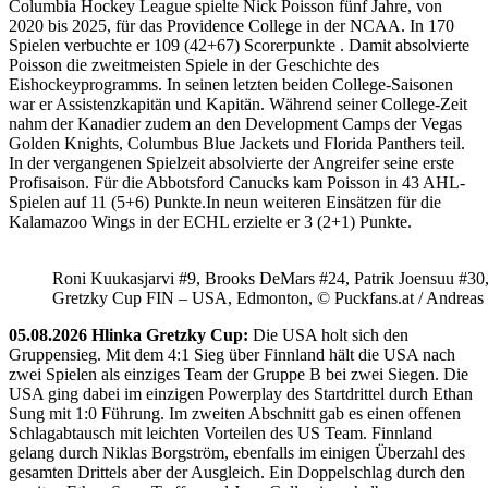
Columbia Hockey League spielte Nick Poisson fünf Jahre, von
2020 bis 2025, für das Providence College in der NCAA. In 170
Spielen verbuchte er 109 (42+67) Scorerpunkte . Damit absolvierte
Poisson die zweitmeisten Spiele in der Geschichte des
Eishockeyprogramms. In seinen letzten beiden College-Saisonen
war er Assistenzkapitän und Kapitän. Während seiner College-Zeit
nahm der Kanadier zudem an den Development Camps der Vegas
Golden Knights, Columbus Blue Jackets und Florida Panthers teil.
In der vergangenen Spielzeit absolvierte der Angreifer seine erste
Profisaison. Für die Abbotsford Canucks kam Poisson in 43 AHL-
Spielen auf 11 (5+6) Punkte.In neun weiteren Einsätzen für die
Kalamazoo Wings in der ECHL erzielte er 3 (2+1) Punkte.
Roni Kuukasjarvi #9, Brooks DeMars #24, Patrik Joensuu #30
Gretzky Cup FIN – USA, Edmonton, © Puckfans.at / Andreas
05.08.2026 Hlinka Gretzky Cup:
Die USA holt sich den
Gruppensieg. Mit dem 4:1 Sieg über Finnland hält die USA nach
zwei Spielen als einziges Team der Gruppe B bei zwei Siegen. Die
USA ging dabei im einzigen Powerplay des Startdrittel durch Ethan
Sung mit 1:0 Führung. Im zweiten Abschnitt gab es einen offenen
Schlagabtausch mit leichten Vorteilen des US Team. Finnland
gelang durch Niklas Borgström, ebenfalls im einigen Überzahl des
gesamten Drittels aber der Ausgleich. Ein Doppelschlag durch den