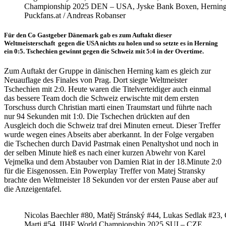
Championship 2025 DEN – USA, Jyske Bank Boxen, Herning
Puckfans.at / Andreas Robanser
Für den Co Gastgeber Dänemark gab es zum Auftakt dieser
Weltmeisterschaft gegen die USA nichts zu holen und so setzte es in Herning
ein 0:5. Tschechien gewinnt gegen die Schweiz mit 5:4 in der Overtime.
Zum Auftakt der Gruppe in dänischen Herning kam es gleich zur
Neuauflage des Finales von Prag. Dort siegte Weltmeister
Tschechien mit 2:0. Heute waren die Titelverteidiger auch einmal
das bessere Team doch die Schweiz erwischte mit dem ersten
Torschuss durch Christian marti einen Traumstart und führte nach
nur 94 Sekunden mit 1:0. Die Tschechen drückten auf den
Ausgleich doch die Schweiz traf drei Minuten erneut. Dieser Treffer
wurde wegen eines Abseits aber aberkannt. In der Folge vergaben
die Tschechen durch David Pastrnak einen Penaltyshot und noch in
der selben Minute hieß es nach einer kurzen Abwehr von Karel
Vejmelka und dem Abstauber von Damien Riat in der 18.Minute 2:0
für die Eisgenossen. Ein Powerplay Treffer von Matej Stransky
brachte den Weltmeister 18 Sekunden vor der ersten Pause aber auf
die Anzeigentafel.
Nicolas Baechler #80, Matěj Stránský #44, Lukas Sedlak #23, 
Marti #54, IIHF World Championship 2025 SUI – CZE