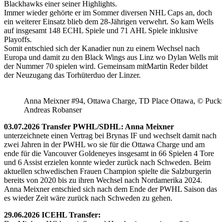
Blackhawks einer seiner Highlights.
Immer wieder gehörte er im Sommer diversen NHL Caps an, doch
ein weiterer Einsatz blieb dem 28-Jährigen verwehrt. So kam Wells
auf insgesamt 148 ECHL Spiele und 71 AHL Spiele inklusive
Playoffs.
Somit entschied sich der Kanadier nun zu einem Wechsel nach
Europa und damit zu den Black Wings aus Linz wo Dylan Wells mit
der Nummer 70 spielen wird. Gemeinsam mitMartin Reder bildet
der Neuzugang das Torhüterduo der Linzer.
Anna Meixner #94, Ottawa Charge, TD Place Ottawa, © Puckfa
Andreas Robanser
03.07.2026 Transfer PWHL/SDHL: Anna Meixner
unterzeichnete einen Vertrag bei Brynas IF und wechselt damit nach
zwei Jahren in der PWHL wo sie für die Ottawa Charge und am
ende für die Vancouver Goldeneyes insgesamt in 66 Spielen 4 Tore
und 6 Assist erzielen konnte wieder zurück nach Schweden. Beim
aktuellen schwedischen Frauen Champion spielte die Salzburgerin
bereits von 2020 bis zu ihren Wechsel nach Nordamerika 2024.
Anna Meixner entschied sich nach dem Ende der PWHL Saison das
es wieder Zeit wäre zurück nach Schweden zu gehen.
29.06.2026 ICEHL Transfer: