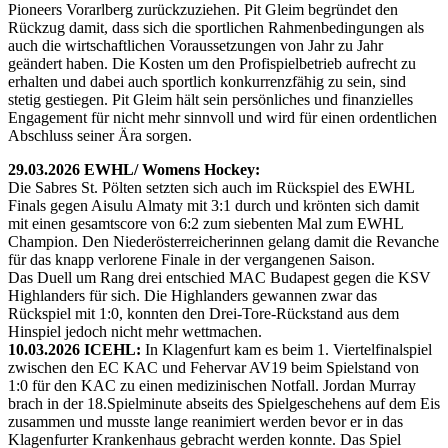
Pioneers Vorarlberg zurückzuziehen. Pit Gleim begründet den
Rückzug damit, dass sich die sportlichen Rahmenbedingungen als
auch die wirtschaftlichen Voraussetzungen von Jahr zu Jahr
geändert haben. Die Kosten um den Profispielbetrieb aufrecht zu
erhalten und dabei auch sportlich konkurrenzfähig zu sein, sind
stetig gestiegen. Pit Gleim hält sein persönliches und finanzielles
Engagement für nicht mehr sinnvoll und wird für einen ordentlichen
Abschluss seiner Ära sorgen.
29.03.2026 EWHL/ Womens Hockey:
Die Sabres St. Pölten setzten sich auch im Rückspiel des EWHL
Finals gegen Aisulu Almaty mit 3:1 durch und krönten sich damit
mit einen gesamtscore von 6:2 zum siebenten Mal zum EWHL
Champion. Den Niederösterreicherinnen gelang damit die Revanche
für das knapp verlorene Finale in der vergangenen Saison.
Das Duell um Rang drei entschied MAC Budapest gegen die KSV
Highlanders für sich. Die Highlanders gewannen zwar das
Rückspiel mit 1:0, konnten den Drei-Tore-Rückstand aus dem
Hinspiel jedoch nicht mehr wettmachen.
10.03.2026 ICEHL:
In Klagenfurt kam es beim 1. Viertelfinalspiel
zwischen den EC KAC und Fehervar AV19 beim Spielstand von
1:0 für den KAC zu einen medizinischen Notfall. Jordan Murray
brach in der 18.Spielminute abseits des Spielgeschehens auf dem Eis
zusammen und musste lange reanimiert werden bevor er in das
Klagenfurter Krankenhaus gebracht werden konnte. Das Spiel