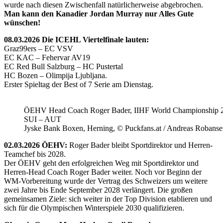
wurde nach diesen Zwischenfall natürlicherweise abgebrochen.
Man kann den Kanadier Jordan Murray nur Alles Gute
wünschen!
08.03.2026 Die ICEHL Viertelfinale lauten:
Graz99ers – EC VSV
EC KAC – Fehervar AV19
EC Red Bull Salzburg – HC Pustertal
HC Bozen – Olimpija Ljubljana.
Erster Spieltag der Best of 7 Serie am Dienstag.
ÖEHV Head Coach Roger Bader, IIHF World Championship 
SUI – AUT
Jyske Bank Boxen, Herning, © Puckfans.at / Andreas Robanse
02.03.2026 ÖEHV:
Roger Bader bleibt Sportdirektor und Herren-
Teamchef bis 2028.
Der ÖEHV geht den erfolgreichen Weg mit Sportdirektor und
Herren-Head Coach Roger Bader weiter. Noch vor Beginn der
WM-Vorbereitung wurde der Vertrag des Schweizers um weitere
zwei Jahre bis Ende September 2028 verlängert. Die großen
gemeinsamen Ziele: sich weiter in der Top Division etablieren und
sich für die Olympischen Winterspiele 2030 qualifizieren.