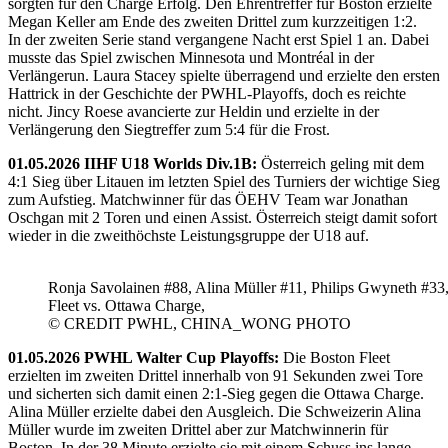
sorgten für den Charge Erfolg. Den Ehrentreffer für Boston erzielte
Megan Keller am Ende des zweiten Drittel zum kurzzeitigen 1:2.
In der zweiten Serie stand vergangene Nacht erst Spiel 1 an. Dabei
musste das Spiel zwischen Minnesota und Montréal in der
Verlängerun. Laura Stacey spielte überragend und erzielte den ersten
Hattrick in der Geschichte der PWHL-Playoffs, doch es reichte
nicht. Jincy Roese avancierte zur Heldin und erzielte in der
Verlängerung den Siegtreffer zum 5:4 für die Frost.
01.05.2026 IIHF U18 Worlds Div.1B:
Österreich geling mit dem
4:1 Sieg über Litauen im letzten Spiel des Turniers der wichtige Sieg
zum Aufstieg. Matchwinner für das ÖEHV Team war Jonathan
Oschgan mit 2 Toren und einen Assist. Österreich steigt damit sofort
wieder in die zweithöchste Leistungsgruppe der U18 auf.
Ronja Savolainen #88, Alina Müller #11, Philips Gwyneth #33
Fleet vs. Ottawa Charge,
© CREDIT PWHL, CHINA_WONG PHOTO
01.05.2026 PWHL Walter Cup Playoffs:
Die Boston Fleet
erzielten im zweiten Drittel innerhalb von 91 Sekunden zwei Tore
und sicherten sich damit einen 2:1-Sieg gegen die Ottawa Charge.
Alina Müller erzielte dabei den Ausgleich. Die Schweizerin Alina
Müller wurde im zweiten Drittel aber zur Matchwinnerin für
Boston. In der 38.Minute erzielte sie mit einem Schuss ins lange