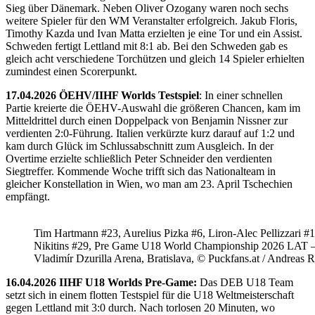
Sieg über Dänemark. Neben Oliver Ozogany waren noch sechs
weitere Spieler für den WM Veranstalter erfolgreich. Jakub Floris,
Timothy Kazda und Ivan Matta erzielten je eine Tor und ein Assist.
Schweden fertigt Lettland mit 8:1 ab. Bei den Schweden gab es
gleich acht verschiedene Torchützen und gleich 14 Spieler erhielten
zumindest einen Scorerpunkt.
17.04.2026 ÖEHV/IIHF Worlds Testspiel
: In einer schnellen
Partie kreierte die ÖEHV-Auswahl die größeren Chancen, kam im
Mitteldrittel durch einen Doppelpack von Benjamin Nissner zur
verdienten 2:0-Führung. Italien verkürzte kurz darauf auf 1:2 und
kam durch Glück im Schlussabschnitt zum Ausgleich. In der
Overtime erzielte schließlich Peter Schneider den verdienten
Siegtreffer. Kommende Woche trifft sich das Nationalteam in
gleicher Konstellation in Wien, wo man am 23. April Tschechien
empfängt.
Tim Hartmann #23, Aurelius Pizka #6, Liron-Alec Pellizzari #16
Nikitins #29, Pre Game U18 World Championship 2026 LAT 
Vladimír Dzurilla Arena, Bratislava, © Puckfans.at / Andreas 
16.04.2026 IIHF U18 Worlds Pre-Game:
Das DEB U18 Team
setzt sich in einem flotten Testspiel für die U18 Weltmeisterschaft
gegen Lettland mit 3:0 durch. Nach torlosen 20 Minuten, wo