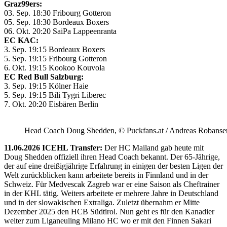
Graz99ers:
03. Sep. 18:30 Fribourg Gotteron
05. Sep. 18:30 Bordeaux Boxers
06. Okt. 20:20 SaiPa Lappeenranta
EC KAC:
3. Sep. 19:15 Bordeaux Boxers
5. Sep. 19:15 Fribourg Gotteron
6. Okt. 19:15 Kookoo Kouvola
EC Red Bull Salzburg:
3. Sep. 19:15 Kölner Haie
5. Sep. 19:15 Bili Tygri Liberec
7. Okt. 20:20 Eisbären Berlin
Head Coach Doug Shedden, © Puckfans.at / Andreas Robanse
11.06.2026 ICEHL Transfer:
Der HC Mailand gab heute mit
Doug Shedden offiziell ihren Head Coach bekannt. Der 65-Jährige,
der auf eine dreißigjährige Erfahrung in einigen der besten Ligen der
Welt zurückblicken kann arbeitete bereits in Finnland und in der
Schweiz. Für Medvescak Zagreb war er eine Saison als Cheftrainer
in der KHL tätig. Weiters arbeitete er mehrere Jahre in Deutschland
und in der slowakischen Extraliga. Zuletzt übernahm er Mitte
Dezember 2025 den HCB Südtirol. Nun geht es für den Kanadier
weiter zum Liganeuling Milano HC wo er mit den Finnen Sakari