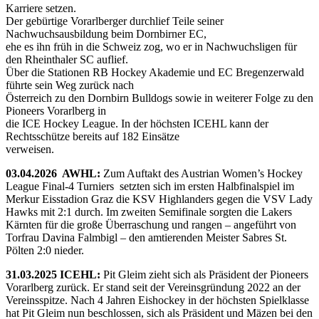
Karriere setzen.
Der gebürtige Vorarlberger durchlief Teile seiner
Nachwuchsausbildung beim Dornbirner EC,
ehe es ihn früh in die Schweiz zog, wo er in Nachwuchsligen für
den Rheinthaler SC auflief.
Über die Stationen RB Hockey Akademie und EC Bregenzerwald
führte sein Weg zurück nach
Österreich zu den Dornbirn Bulldogs sowie in weiterer Folge zu den
Pioneers Vorarlberg in
die ICE Hockey League. In der höchsten ICEHL kann der
Rechtsschütze bereits auf 182 Einsätze
verweisen.
03.04.2026 AWHL:
Zum Auftakt des Austrian Women’s Hockey
League Final-4 Turniers setzten sich im ersten Halbfinalspiel im
Merkur Eisstadion Graz die KSV Highlanders gegen die VSV Lady
Hawks mit 2:1 durch. Im zweiten Semifinale sorgten die Lakers
Kärnten für die große Überraschung und rangen – angeführt von
Torfrau Davina Falmbigl – den amtierenden Meister Sabres St.
Pölten 2:0 nieder.
31.03.2025 ICEHL:
Pit Gleim zieht sich als Präsident der Pioneers
Vorarlberg zurück. Er stand seit der Vereinsgründung 2022 an der
Vereinsspitze. Nach 4 Jahren Eishockey in der höchsten Spielklasse
hat Pit Gleim nun beschlossen, sich als Präsident und Mäzen bei den