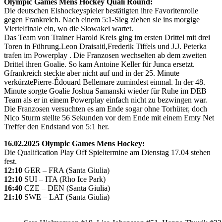
Olympic Games Mens Hockey Quali Round:
Die deutschen Eishockeyspieler bestätigten ihre Favoritenrolle
gegen Frankreich. Nach einem 5:1-Sieg ziehen sie ins morgige
Viertelfinale ein, wo die Slowakei wartet.
Das Team von Trainer Harold Kreis ging im ersten Drittel mit drei
Toren in Führung.Leon Draisaitl,Frederik Tiffels und J.J. Peterka
trafen im Powerplay . Die Franzosen wechselten ab dem zweiten
Drittel ihren Goalie. So kam Antoine Keller für Junca ersetzt.
Gfrankreich steckte aber nicht auf und in der 25. Minute
verkürztePierre-Édouard Bellemare zumindest einmal. In der 48.
Minute sorgte Goalie Joshua Samanski wieder für Ruhe im DEB
Team als er in einem Powerplay einfach nicht zu bezwingen war.
Die Franzosen versuchten es am Ende sogar ohne Torhüter, doch
Nico Sturm stellte 56 Sekunden vor dem Ende mit einem Emty Net
Treffer den Endstand von 5:1 her.
16.02.2025 Olympic Games Mens Hockey:
Die Qualification Play Off Spieltermine am Dienstag 17.04 stehen
fest.
12:10
GER – FRA (Santa Giulia)
12:10
SUI – ITA (Rho Ice Park)
16:40
CZE – DEN (Santa Giulia)
21:10
SWE – LAT (Santa Giulia)