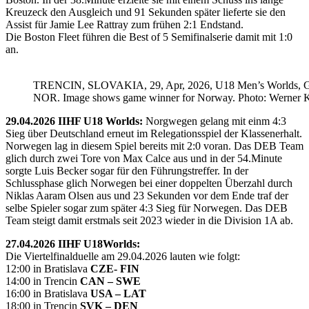
Kreuzeck den Ausgleich und 91 Sekunden später lieferte sie den
Assist für Jamie Lee Rattray zum frühen 2:1 Endstand.
Die Boston Fleet führen die Best of 5 Semifinalserie damit mit 1:0
an.
TRENCIN, SLOVAKIA, 29, Apr, 2026, U18 Men’s Worlds, 
NOR. Image shows game winner for Norway. Photo: Werner K
29.04.2026 IIHF U18 Worlds:
Norgwegen gelang mit einm 4:3
Sieg über Deutschland erneut im Relegationsspiel der Klassenerhalt.
Norwegen lag in diesem Spiel bereits mit 2:0 voran. Das DEB Team
glich durch zwei Tore von Max Calce aus und in der 54.Minute
sorgte Luis Becker sogar für den Führungstreffer. In der
Schlussphase glich Norwegen bei einer doppelten Überzahl durch
Niklas Aaram Olsen aus und 23 Sekunden vor dem Ende traf der
selbe Spieler sogar zum später 4:3 Sieg für Norwegen. Das DEB
Team steigt damit erstmals seit 2023 wieder in die Division 1A ab.
27.04.2026 IIHF U18Worlds:
Die Viertelfinalduelle am 29.04.2026 lauten wie folgt:
12:00 in Bratislava
CZE- FIN
14:00 in Trencin
CAN – SWE
16:00 in Bratislava
USA – LAT
18:00 in Trencin
SVK – DEN