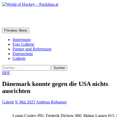
Zum
Inhalt
springen
World of Hockey – Puckfans.at
Suchen
Primäres Menü
Impressum
Foto Gallerie
Partner und Referenzen
Datenschutz
Gallerie
Suchen
nach:
IIHF
Dänemark konnte gegen die USA nichts
ausrichten
Galerie
9. Mai 2025
Andreas Robanser
Logan Cooley #92, Frederik Dichow #80, Matias Lassen #15,