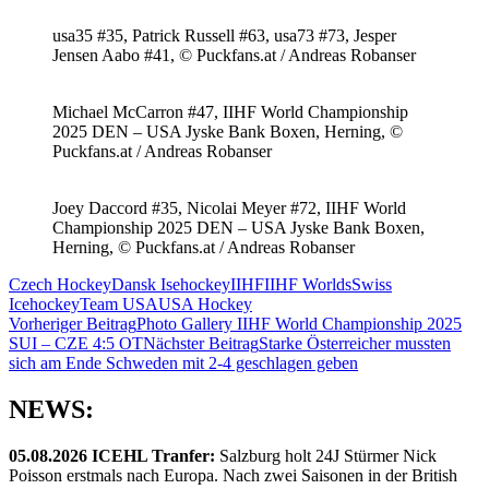
usa35 #35, Patrick Russell #63, usa73 #73, Jesper
Jensen Aabo #41, © Puckfans.at / Andreas Robanser
Michael McCarron #47, IIHF World Championship
2025 DEN – USA Jyske Bank Boxen, Herning, ©
Puckfans.at / Andreas Robanser
Joey Daccord #35, Nicolai Meyer #72, IIHF World
Championship 2025 DEN – USA Jyske Bank Boxen,
Herning, © Puckfans.at / Andreas Robanser
Czech Hockey
Dansk Isehockey
IIHF
IIHF Worlds
Swiss
Icehockey
Team USA
USA Hockey
Beitragsnavigation
Vorheriger Beitrag
Photo Gallery IIHF World Championship 2025
SUI – CZE 4:5 OT
Nächster Beitrag
Starke Österreicher mussten
sich am Ende Schweden mit 2-4 geschlagen geben
NEWS:
05.08.2026 ICEHL Tranfer:
Salzburg holt 24J Stürmer Nick
Poisson erstmals nach Europa. Nach zwei Saisonen in der British