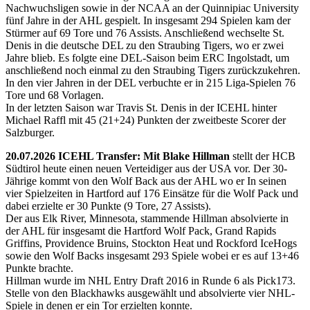
Nachwuchsligen sowie in der NCAA an der Quinnipiac University
fünf Jahre in der AHL gespielt. In insgesamt 294 Spielen kam der
Stürmer auf 69 Tore und 76 Assists. Anschließend wechselte St.
Denis in die deutsche DEL zu den Straubing Tigers, wo er zwei
Jahre blieb. Es folgte eine DEL-Saison beim ERC Ingolstadt, um
anschließend noch einmal zu den Straubing Tigers zurückzukehren.
In den vier Jahren in der DEL verbuchte er in 215 Liga-Spielen 76
Tore und 68 Vorlagen.
In der letzten Saison war Travis St. Denis in der ICEHL hinter
Michael Raffl mit 45 (21+24) Punkten der zweitbeste Scorer der
Salzburger.
20.07.2026 ICEHL Transfer: Mit Blake Hillman
stellt der HCB
Südtirol heute einen neuen Verteidiger aus der USA vor. Der 30-
Jährige kommt von den Wolf Back aus der AHL wo er In seinen
vier Spielzeiten in Hartford auf 176 Einsätze für die Wolf Pack und
dabei erzielte er 30 Punkte (9 Tore, 27 Assists).
Der aus Elk River, Minnesota, stammende Hillman absolvierte in
der AHL für insgesamt die Hartford Wolf Pack, Grand Rapids
Griffins, Providence Bruins, Stockton Heat und Rockford IceHogs
sowie den Wolf Backs insgesamt 293 Spiele wobei er es auf 13+46
Punkte brachte.
Hillman wurde im NHL Entry Draft 2016 in Runde 6 als Pick173.
Stelle von den Blackhawks ausgewählt und absolvierte vier NHL-
Spiele in denen er ein Tor erzielten konnte.