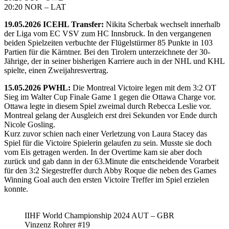
20:20 NOR – LAT
19.05.2026 ICEHL Transfer:
Nikita Scherbak wechselt innerhalb
der Liga vom EC VSV zum HC Innsbruck. In den vergangenen
beiden Spielzeiten verbuchte der Flügelstürmer 85 Punkte in 103
Partien für die Kärntner. Bei den Tirolern unterzeichnete der 30-
Jährige, der in seiner bisherigen Karriere auch in der NHL und KHL
spielte, einen Zweijahresvertrag.
15.05.2026 PWHL:
Die Montreal Victoire legen mit dem 3:2 OT
Sieg im Walter Cup Finale Game 1 gegen die Ottawa Charge vor.
Ottawa legte in diesem Spiel zweimal durch Rebecca Leslie vor.
Montreal gelang der Ausgleich erst drei Sekunden vor Ende durch
Nicole Gosling.
Kurz zuvor schien nach einer Verletzung von Laura Stacey das
Spiel für die Victoire Spielerin gelaufen zu sein. Musste sie doch
vom Eis getragen werden. In der Overtime kam sie aber doch
zurück und gab dann in der 63.Minute die entscheidende Vorarbeit
für den 3:2 Siegestreffer durch Abby Roque die neben des Games
Winning Goal auch den ersten Victoire Treffer im Spiel erzielen
konnte.
IIHF World Championship 2024 AUT – GBR
Vinzenz Rohrer #19