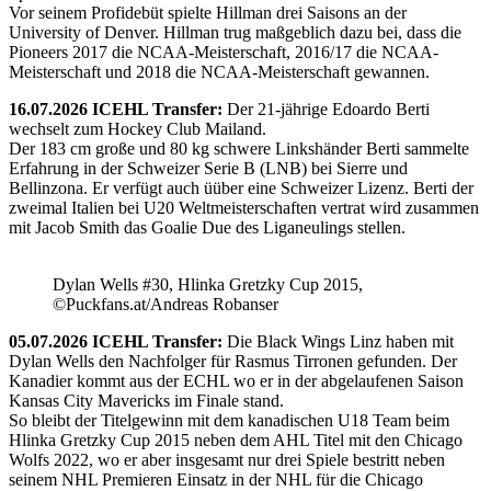
Vor seinem Profidebüt spielte Hillman drei Saisons an der
University of Denver. Hillman trug maßgeblich dazu bei, dass die
Pioneers 2017 die NCAA-Meisterschaft, 2016/17 die NCAA-
Meisterschaft und 2018 die NCAA-Meisterschaft gewannen.
16.07.2026 ICEHL Transfer:
Der 21-jährige Edoardo Berti
wechselt zum Hockey Club Mailand.
Der 183 cm große und 80 kg schwere Linkshänder Berti sammelte
Erfahrung in der Schweizer Serie B (LNB) bei Sierre und
Bellinzona. Er verfügt auch üüber eine Schweizer Lizenz. Berti der
zweimal Italien bei U20 Weltmeisterschaften vertrat wird zusammen
mit Jacob Smith das Goalie Due des Liganeulings stellen.
Dylan Wells #30, Hlinka Gretzky Cup 2015,
©Puckfans.at/Andreas Robanser
05.07.2026 ICEHL Transfer:
Die Black Wings Linz haben mit
Dylan Wells den Nachfolger für Rasmus Tirronen gefunden. Der
Kanadier kommt aus der ECHL wo er in der abgelaufenen Saison
Kansas City Mavericks im Finale stand.
So bleibt der Titelgewinn mit dem kanadischen U18 Team beim
Hlinka Gretzky Cup 2015 neben dem AHL Titel mit den Chicago
Wolfs 2022, wo er aber insgesamt nur drei Spiele bestritt neben
seinem NHL Premieren Einsatz in der NHL für die Chicago