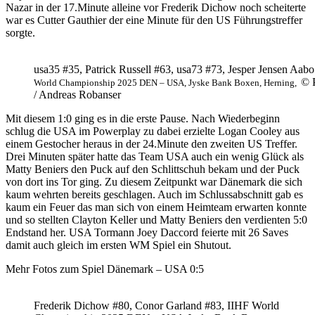
Nazar in der 17.Minute alleine vor Frederik Dichow noch scheiterte
war es Cutter Gauthier der eine Minute für den US Führungstreffer
sorgte.
usa35 #35, Patrick Russell #63, usa73 #73, Jesper Jensen Aab
© 
World Championship 2025 DEN – USA,
Jyske Bank Boxen, Herning,
/ Andreas Robanser
Mit diesem 1:0 ging es in die erste Pause. Nach Wiederbeginn
schlug die USA im Powerplay zu dabei erzielte Logan Cooley aus
einem Gestocher heraus in der 24.Minute den zweiten US Treffer.
Drei Minuten später hatte das Team USA auch ein wenig Glück als
Matty Beniers den Puck auf den Schlittschuh bekam und der Puck
von dort ins Tor ging. Zu diesem Zeitpunkt war Dänemark die sich
kaum wehrten bereits geschlagen. Auch im Schlussabschnitt gab es
kaum ein Feuer das man sich von einem Heimteam erwarten konnte
und so stellten Clayton Keller und Matty Beniers den verdienten 5:0
Endstand her. USA Tormann Joey Daccord feierte mit 26 Saves
damit auch gleich im ersten WM Spiel ein Shutout.
Mehr Fotos zum Spiel Dänemark – USA 0:5
Frederik Dichow #80, Conor Garland #83, IIHF World