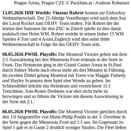
Prague Arena, Prague CZE © Puckfans.at / Andreas Robanser
13.05.2026 IIHF Worlds: Vinzenz Rohrer
kommt zur Eishockey
Weltmeisterschaft. Der 21-Jährige Vorarlberger wird nach dem Aus
der Laval Rocket zum ÖEHV Team stoßen. Für Rohrer der die
letzten drei Saisonen für den ZSC in Zürich spielte ist dies damit
praktisch eine Heim WM. Rohrer erzielte in seinen bisher 15 WM
Spielen 4 Tore und 4 Assist.Zugleich wird dies seine dritte
Weltmeisterschaft in Folge für das ÖEHV Team sein.
08.05.2026 PWHL Playoffs:
Die Montreal Victoire gehen mit dem
2:1 Auswärtssieg bei den Minnesota Frost erstmals in der Serie in
Front. Das Heimteam ging in der Grand Casino Arena in St.Paul
durch Sidney Morin nach etwas mehr als drei Minuten in Führung.
Im zweiten Drittel gelang Montreal mit Toren von Maggie Flaherty
und Hayley Scamurra dem Spiel eine Wende zu geben. Im
Schlussdrittel drückte das Heimteam und verzeichnete 11:1
Torschüsse. Ann-Renee Desbiens war aber nicht mehr zu
bezwingen und so führen die Victoire mit diesem Auswärtssieg in
der Serie mit 2:1.
06.05.2026 PWHL Playoffs:
Die Montreal Victoire gleichen durch
den 1:0 Siegestreffer von Marie-Philip Poulin in der 3. Overtime in
der Serie gegen die Minnesota Frost auf 1:1 aus. Im Gegensatz zu
Spiel 1 gab es in Game 2 deutlich weniger Strafen. Die Fleet ließen