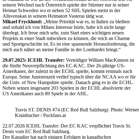
seinem Wechsel nach Österreich spielte der Stürmer nur in seiner
Heimat Schweden wo er neben 52 SHL Spielen meist in der
Allsvenskan in seinem Heimatort Vasteras tätig war.
Mikael Frycklund:
„Meine Priorität war es, in Italien zu bleiben
und sobald ich von Milans Interesse hörte, habe ich nicht lange
überlegt. Ich freue mich sehr, zum Start eines wichtigen neuen
Projekts in einer Stadt mitwirken zu können, die reich an Charme
und Sportgeschichte ist. Es ist eine spannende Herausforderung, die
mich auch näher an meine Familie in der Lombardei bringt.“
29.07.2025: ICEHL Transfer:
Verteidiger William MacKinnon ist
die fünfte Neuverpflichtung des EC-KAC. Der 26-jährige US-
Amerikaner, der zuletzt in der ECHL spielte, kommt erstmals nach
Europa. Seine Juniorenzeit verlief typisch über die NCAA wo er für
die Univ. of New Hampshire spielte. Danach ging es in die ECHL.
Neben seinen insgesamt 203 Spielen in der ECHL absolvierte der
US Amerikaner auch 89 Spiele in der AHL.
Travis ST. DENIS #74 (EC Red Bull Salzburg) Photo: Werner
Krainbucher / Puckfans.at
22.07.2026 ICEHL Transfer: Der EC KAC verpflichtet Travis St.
Denis vom EC Red Bull Salzburg.
Der Kanadier hat nach einigen Erfolgen in kanadischen