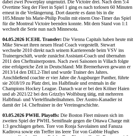
dabei zwei Powerplay ungenutzt. Die Victoire drei. Nach dem 5:4
Overtime Sieg der Fleet in Spiel 1 ging es nach torlosen 60 Minuten
erneut in die Verlängerung. Dort dauerte es dann bis in die
105.Minute bis Marie-Philip Poulin mit einem One-Timer das Spiel
für die Montreal Victoire beenden konnte. Mit dem Stand von 1:1
wechselt die Serie nun nach Minnesota.
04.05.2026 ICEHL Transfer:
Die Vienna Capitals haben heute mit
Mike Stewart ihren neuen Head Coach vorgestellt. Stewart
wechselte 2010 direkt nach seinem Karriereende beim VSV ins
Trainergeschäft, wurde zunächst Assistant-Coach und übernahm
2011 den Cheftrainerposten. Nach zwei Saisonen in Villach folgte
eine erfolgreiche Zeit in Deutschland: Mit Bremerhaven gewann er
2013/14 den DEL2-Titel und wurde Trainer des Jahres.
Anschließend coachte er vier Jahre die Augsburger Panther, führte
sie 2018/19 zu Platz drei, ins Halbfinale und erstmals in die
Champions Hockey League. Danach war er bei den Kölner Haien
und ab 2021/22 bei den Grizzlys Wolfsburg tätig, mit mehreren
Halbfinal- und Viertelfinalteilnahmen. Der Austro-Kanadier ist
damit der 14. Cheftrainer in der Vereinsgeschichte.
03.05.2026 PWHL Playoffs:
Die Boston Fleet müssen sich im
zweiten Spiel der PWHL Semifinale gegen die Ottawa Charge mit
1:3 geschlagen geben. Tore von Ronja Savolainen und Fanuza
Kadirova sowie ein Treffer ins leere Tor von Gabbie Hughes