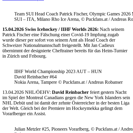
Team SUI Head Coach Patrick Fischer, Olympic Games 202
SUI – ITA, Milano Rho Ice Arena, © Puckfans.at / Andreas R
15.04.2026 Swiss Icehockey / IIHF Worlds 2026:
Nach seinem
Patrick Fischer eine Fälschung einer Covid-19 Impfung zugab
wurde dieser per sofort von seinem Amt als Head Coach der
Schweizer Nationalmannschaft freigestellt. Mit Jan Cadieux
übernimmt der designierte Cheftrainer bereits für das Heim-Turnier
in Zürich und Fribourg.
IIHF World Championship 2023 AUT – HUN
David Reinbacher #64
Nokia Arena, Tampere © Puckfans.at / Andreas Robanser
13.04.2026 NHL/ÖEHV:
David Reinbacher
feiert gestern Nacht
im Spiel der Montreal Canadians gegen die New York Islanders sein
NHL Debüt und ist damit der zehnte Österreicher in der besten Liga
der Welt. Gleich bei der Premiere im Hockeymekka gelingt dem
Vorarlberger ein Assist.
Julian Metzler #25, Pioneers Vorarlberg, © Puckfans.at / Andre