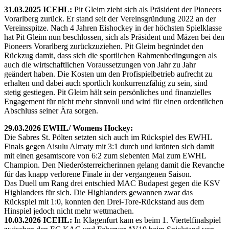
31.03.2025 ICEHL:
Pit Gleim zieht sich als Präsident der Pioneers
Vorarlberg zurück. Er stand seit der Vereinsgründung 2022 an der
Vereinsspitze. Nach 4 Jahren Eishockey in der höchsten Spielklasse
hat Pit Gleim nun beschlossen, sich als Präsident und Mäzen bei den
Pioneers Vorarlberg zurückzuziehen. Pit Gleim begründet den
Rückzug damit, dass sich die sportlichen Rahmenbedingungen als
auch die wirtschaftlichen Voraussetzungen von Jahr zu Jahr
geändert haben. Die Kosten um den Profispielbetrieb aufrecht zu
erhalten und dabei auch sportlich konkurrenzfähig zu sein, sind
stetig gestiegen. Pit Gleim hält sein persönliches und finanzielles
Engagement für nicht mehr sinnvoll und wird für einen ordentlichen
Abschluss seiner Ära sorgen.
29.03.2026 EWHL/ Womens Hockey:
Die Sabres St. Pölten setzten sich auch im Rückspiel des EWHL
Finals gegen Aisulu Almaty mit 3:1 durch und krönten sich damit
mit einen gesamtscore von 6:2 zum siebenten Mal zum EWHL
Champion. Den Niederösterreicherinnen gelang damit die Revanche
für das knapp verlorene Finale in der vergangenen Saison.
Das Duell um Rang drei entschied MAC Budapest gegen die KSV
Highlanders für sich. Die Highlanders gewannen zwar das
Rückspiel mit 1:0, konnten den Drei-Tore-Rückstand aus dem
Hinspiel jedoch nicht mehr wettmachen.
10.03.2026 ICEHL:
In Klagenfurt kam es beim 1. Viertelfinalspiel