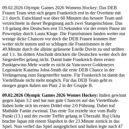
09.02.2026 Olympic Games 2026 Womens Hockey: Das DEB
Frauen Team setzt sich gegen Frankreich erst in der Overtime mit
2:1 durch. Eutschland war über 60 Minuten das bessere Team und
verzeichnete in dieser Begegnung auch zwei Stangenschüsse. Das
1:0 gelang den Deutschen erst 33.Sekunden vor der ersten Pause im
Powerplay durch Laura Kluge. Die Französinnen fanden weiter nur
wenige dicke Chancen vor doch die DEB Frauen konnten ihre
weiter nicht nutzen und so schlugen die Französinnen in der
49.Minute durch die alleine gelassene Estelle Duvin zu und stellten
auf 1:1. Im dritten Abschnitt drückten die Deutschen weiter doch der
Siegestreffer gelang nicht. Damit hatte Frankreich ihren ersten
Punktgewinn.Mehr wurde es nicht da Vancouver Goldeneyes
Legionärin Katarina Jobst-Smith die erste DEB Chance in der
Verlängerung zum Siegestreffer nutzte. Für Frankreich ist damit das
Viertelfinale nicht mehr möglich. Für das DEB Team geht es
morgen gegen Italien um Platz 2 in der Gruppe B.
09.02.2026 Olympic Games 2026 Womes Hockey:
Italien gewinnt
gegen Japan 3:2 und hat nun gute Chancen auf das Viertelfinale.
Italien holte sich im ersten Drittel eine 2:0 Führung. Dabei traf
Mathilde Fantin zweimal. Das erste Tor erzielte sice vom Bully
Punkt (13.) und der zweite Treffer gelang in Überzahl. Ruj Ukita
brachte Japan mit einem Slapshot in der 23.Minute zurück in das
Spiel. Nun verlief das Spiel ausgeglichen und Italien legte nach 47