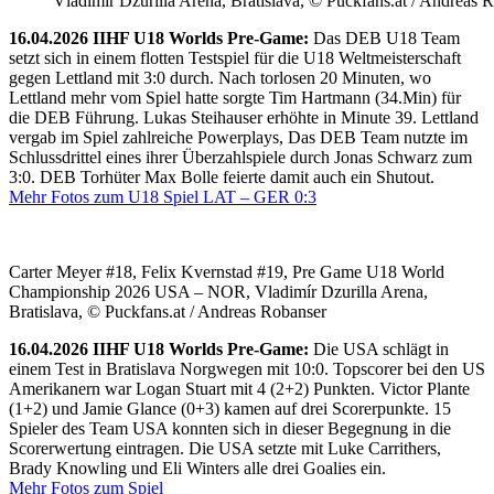
Vladimír Dzurilla Arena, Bratislava, © Puckfans.at / Andreas 
16.04.2026 IIHF U18 Worlds Pre-Game:
Das DEB U18 Team
setzt sich in einem flotten Testspiel für die U18 Weltmeisterschaft
gegen Lettland mit 3:0 durch. Nach torlosen 20 Minuten, wo
Lettland mehr vom Spiel hatte sorgte Tim Hartmann (34.Min) für
die DEB Führung. Lukas Steihauser erhöhte in Minute 39. Lettland
vergab im Spiel zahlreiche Powerplays, Das DEB Team nutzte im
Schlussdrittel eines ihrer Überzahlspiele durch Jonas Schwarz zum
3:0. DEB Torhüter Max Bolle feierte damit auch ein Shutout.
Mehr Fotos zum U18 Spiel LAT – GER 0:3
Carter Meyer #18, Felix Kvernstad #19, Pre Game U18 World
Championship 2026 USA – NOR, Vladimír Dzurilla Arena,
Bratislava, © Puckfans.at / Andreas Robanser
16.04.2026 IIHF U18 Worlds Pre-Game:
Die USA schlägt in
einem Test in Bratislava Norgwegen mit 10:0. Topscorer bei den US
Amerikanern war Logan Stuart mit 4 (2+2) Punkten. Victor Plante
(1+2) und Jamie Glance (0+3) kamen auf drei Scorerpunkte. 15
Spieler des Team USA konnten sich in dieser Begegnung in die
Scorerwertung eintragen. Die USA setzte mit Luke Carrithers,
Brady Knowling und Eli Winters alle drei Goalies ein.
Mehr Fotos zum Spiel