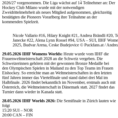
2026/27 vorgenommen. Die Liga wächst auf 14 Teilnehmer an: Der
Hockey Club Milano wurde mit der notwendigen
Zweidrittelmehrheit als neues Mitglied aufgenommen, gleichzeitig
bestätigten die Pioneers Vorarlberg ihre Teilnahme an der
kommenden Spielzeit.
Nicole Vallario #16, Hilary Knight #21, Andrea Brändli #20, T
Janecke #22, Alena Lynn Rossel #94, USA – SUI, IIHF Wome
2025, Budvar Arena, Ceske Budejovice © Puckfans.at / Andre
29.05.2026 IIHF Womens Worlds:
Heute wurde vom IIHF die
Frauenweltmeisterschaft 2028 an die Schweiz vergeben. Die
Schweizerinnen gehören mit der gewonnen Bronze Medaille bei
den Olympischen Spielen in Mailand zu den Top Teams im Frauen
Eishockey. So erreichte man an Weltmeisterschaften in den letzten
fünf Jahren immer das Viertelfinale und stand dabei drei Mal im
Halbfinale. 2026 findet bekanntlich im November, erstmals auch mit
Österreich, die Weltmeisterschaft in Dänemark statt. 2027 findet das
Turnier dann wieder in Kanada statt.
28.05.2026 IIHF Worlds 2026:
Die Semifinale in Zürich lauten wie
folgt
15:20 SUI – NOR
20:00 CAN – FIN