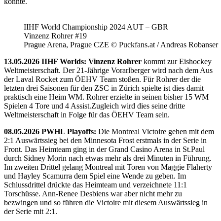
konnte.
IIHF World Championship 2024 AUT – GBR
Vinzenz Rohrer #19
Prague Arena, Prague CZE © Puckfans.at / Andreas Robanser
13.05.2026 IIHF Worlds: Vinzenz Rohrer
kommt zur Eishockey
Weltmeisterschaft. Der 21-Jährige Vorarlberger wird nach dem Aus
der Laval Rocket zum ÖEHV Team stoßen. Für Rohrer der die
letzten drei Saisonen für den ZSC in Zürich spielte ist dies damit
praktisch eine Heim WM. Rohrer erzielte in seinen bisher 15 WM
Spielen 4 Tore und 4 Assist.Zugleich wird dies seine dritte
Weltmeisterschaft in Folge für das ÖEHV Team sein.
08.05.2026 PWHL Playoffs:
Die Montreal Victoire gehen mit dem
2:1 Auswärtssieg bei den Minnesota Frost erstmals in der Serie in
Front. Das Heimteam ging in der Grand Casino Arena in St.Paul
durch Sidney Morin nach etwas mehr als drei Minuten in Führung.
Im zweiten Drittel gelang Montreal mit Toren von Maggie Flaherty
und Hayley Scamurra dem Spiel eine Wende zu geben. Im
Schlussdrittel drückte das Heimteam und verzeichnete 11:1
Torschüsse. Ann-Renee Desbiens war aber nicht mehr zu
bezwingen und so führen die Victoire mit diesem Auswärtssieg in
der Serie mit 2:1.