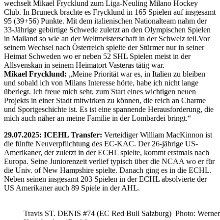
wechselt Mikael Frycklund zum Liga-Neuling Milano Hockey
Club. In Bruneck brachte es Frycklund in 165 Spielen auf insgesamt
95 (39+56) Punkte. Mit dem italienischen Nationalteam nahm der
33-Jährige gebürtige Schwede zuletzt an den Olympischen Spielen
in Mailand so wie an der Weltmeisterschaft in der Schweiz teil.Vor
seinem Wechsel nach Österreich spielte der Stürmer nur in seiner
Heimat Schweden wo er neben 52 SHL Spielen meist in der
Allsvenskan in seinem Heimatort Vasteras tätig war.
Mikael Frycklund:
„Meine Priorität war es, in Italien zu bleiben
und sobald ich von Milans Interesse hörte, habe ich nicht lange
überlegt. Ich freue mich sehr, zum Start eines wichtigen neuen
Projekts in einer Stadt mitwirken zu können, die reich an Charme
und Sportgeschichte ist. Es ist eine spannende Herausforderung, die
mich auch näher an meine Familie in der Lombardei bringt.“
29.07.2025: ICEHL Transfer:
Verteidiger William MacKinnon ist
die fünfte Neuverpflichtung des EC-KAC. Der 26-jährige US-
Amerikaner, der zuletzt in der ECHL spielte, kommt erstmals nach
Europa. Seine Juniorenzeit verlief typisch über die NCAA wo er für
die Univ. of New Hampshire spielte. Danach ging es in die ECHL.
Neben seinen insgesamt 203 Spielen in der ECHL absolvierte der
US Amerikaner auch 89 Spiele in der AHL.
Travis ST. DENIS #74 (EC Red Bull Salzburg) Photo: Werner