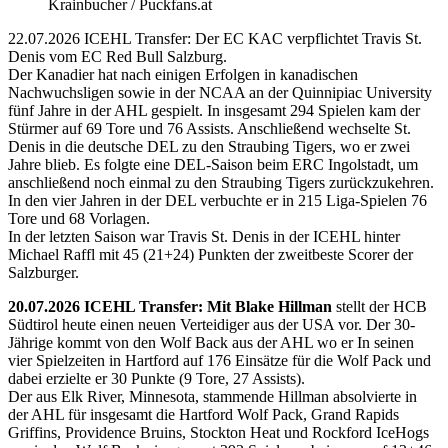
Krainbucher / Puckfans.at
22.07.2026 ICEHL Transfer: Der EC KAC verpflichtet Travis St.
Denis vom EC Red Bull Salzburg.
Der Kanadier hat nach einigen Erfolgen in kanadischen
Nachwuchsligen sowie in der NCAA an der Quinnipiac University
fünf Jahre in der AHL gespielt. In insgesamt 294 Spielen kam der
Stürmer auf 69 Tore und 76 Assists. Anschließend wechselte St.
Denis in die deutsche DEL zu den Straubing Tigers, wo er zwei
Jahre blieb. Es folgte eine DEL-Saison beim ERC Ingolstadt, um
anschließend noch einmal zu den Straubing Tigers zurückzukehren.
In den vier Jahren in der DEL verbuchte er in 215 Liga-Spielen 76
Tore und 68 Vorlagen.
In der letzten Saison war Travis St. Denis in der ICEHL hinter
Michael Raffl mit 45 (21+24) Punkten der zweitbeste Scorer der
Salzburger.
20.07.2026 ICEHL Transfer: Mit Blake Hillman
stellt der HCB
Südtirol heute einen neuen Verteidiger aus der USA vor. Der 30-
Jährige kommt von den Wolf Back aus der AHL wo er In seinen
vier Spielzeiten in Hartford auf 176 Einsätze für die Wolf Pack und
dabei erzielte er 30 Punkte (9 Tore, 27 Assists).
Der aus Elk River, Minnesota, stammende Hillman absolvierte in
der AHL für insgesamt die Hartford Wolf Pack, Grand Rapids
Griffins, Providence Bruins, Stockton Heat und Rockford IceHogs