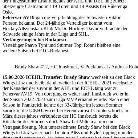
der Flügelstürmer Erfahrung aus der AHL und DEL mit; zuletzt
überzeugte Caamano mit 19 Toren und 14 Assists bei Vålerenga
Oslo.
Fehérvár AV19
gab die Verpflichtung des Schweden Viktor
Persson bekannt. Der 24-jährige Verteidiger kommt vom
HockeyAllsvenskan-Klub MoDo Hockey. Davor verbrachte der
Schwede einige Jahre in der Liiga und SHL.
Verlängerungen bei Budapest:
Verteidiger Paavo Tyni und Stürmer Topi Rönni bleiben eine
weitere Saison bei FTC-Budapest.
Brady Shaw #12, HC Innsbruck, © Puckfans.at / Andreas Rob
15.06.2026 ICEHL Transfer: Brady Shaw
wechselt zu den Black
Wings Linz und bleibt damit weiter in der ICEHL. 2021 wechselte
der Kanadier der zuvor in der AHL und ECHL tätig war zu
Fehervar AV19. Von dort ging es weiter nach Innsbruck wo er in
der Saison 2022-2023 zum Liga MVP ernannt wurde. Nach einer
Saison in Frankreich kehrte der 33-Jährige im letzten Sommer
zurück in die ICEHL wo er bei Ferencvarosi TC unterschrieb. Im
März dieses jahres verkündete der HC Innsbruck bereits die
Rückkehr des Stürmers doch Shaw bat Mitte mai um eine
Vetragsauflösung. Nun unterzeichnete Brady Shaw bei den Black
Wings in Linz wo er nach Trenton Bliss und Kyle Topping nun der