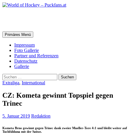
Zum
Inhalt
springen
World of Hockey – Puckfans.at
Suchen
Primäres Menü
Impressum
Foto Gallerie
Partner und Referenzen
Datenschutz
Gallerie
Suchen
nach:
Extraliga
,
International
CZ: Kometa gewinnt Topspiel gegen
Trinec
5. Januar 2019
Redaktion
Kometa Brno gewinnt gegen Trinec dank zweier Mueller-Tore 4:1 und bleibt weiter auf
Tuchfühlung mit der Spitze.