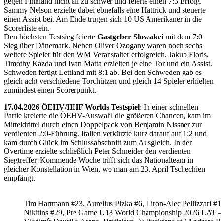
gegen Finnland nicht all zu schwer und feierte einen 7:3 Erfolg.
Sammy Nelson erzielte dabei ebnefalls eine Hattrick und steuerte
einen Assist bei. Am Ende trugen sich 10 US Amerikaner in die
Scorerliste ein.
Den höchsten Testsieg feierte
Gastgeber Slowakei
mit dem 7:0
Sieg über Dänemark. Neben Oliver Ozogany waren noch sechs
weitere Spieler für den WM Veranstalter erfolgreich. Jakub Floris,
Timothy Kazda und Ivan Matta erzielten je eine Tor und ein Assist.
Schweden fertigt Lettland mit 8:1 ab. Bei den Schweden gab es
gleich acht verschiedene Torchützen und gleich 14 Spieler erhielten
zumindest einen Scorerpunkt.
17.04.2026 ÖEHV/IIHF Worlds Testspiel
: In einer schnellen
Partie kreierte die ÖEHV-Auswahl die größeren Chancen, kam im
Mitteldrittel durch einen Doppelpack von Benjamin Nissner zur
verdienten 2:0-Führung. Italien verkürzte kurz darauf auf 1:2 und
kam durch Glück im Schlussabschnitt zum Ausgleich. In der
Overtime erzielte schließlich Peter Schneider den verdienten
Siegtreffer. Kommende Woche trifft sich das Nationalteam in
gleicher Konstellation in Wien, wo man am 23. April Tschechien
empfängt.
Tim Hartmann #23, Aurelius Pizka #6, Liron-Alec Pellizzari #16
Nikitins #29, Pre Game U18 World Championship 2026 LAT 