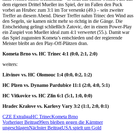
dem eigenen Drittel Mueller ins Spiel, der im Fallen den Puck
vorbei an Hrubec zum 3:1 im Tor versenkt (49.) – sein zweiter
Treffer an diesem Abend. Dieser Treffer nahm Trinec den Wind aus
den Segeln, sie kamen nicht mehr so richtig in die Gänge. Die
Entscheidung gelingt schließlich Zatovic, der in einem Power-Play
ein Zuspiel von Mueller ideal zum 4:1 verwertet (55.). Damit war
das Spiel zugunsten Kometa’s entschieden und der regierende
Meister bleibt an den Play-Off-Plätzen dran.
Kometa Brno vs. HC Trinec 4:1 (0:0, 2:1, 2:0)
weiters:
Litvinov vs. HC Olomouc 1:4 (0:0, 0:2, 1:2)
HC Plzen vs. Dynamo Pardubice 11:1 (2:0, 4:0, 5:1)
HC Vitkovice vs. HC Zlin 6:1 (5:1, 1:0, 0:0)
Hradec Kralove vs. Karlovy Vary 3:2 (1:1, 2:0, 0:1)
CZE Extraliga
HC Trinec
Kometa Brno
Beitragsnavigation
Vorheriger Beitrag
99ers bleiben gegen die Kärntner
ungeschlagen
Nächster Beitrag
USA spielt um Gold