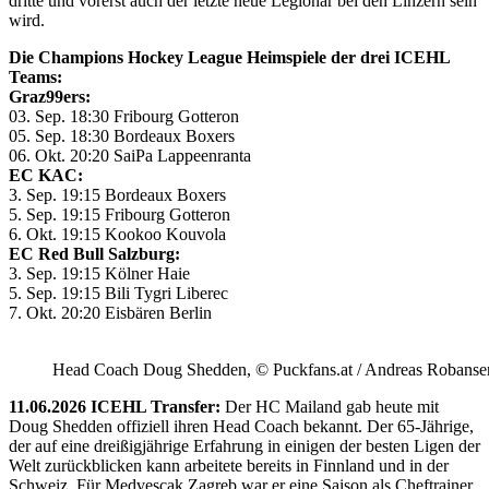
dritte und vorerst auch der letzte neue Legionär bei den Linzern sein
wird.
Die Champions Hockey League Heimspiele der drei ICEHL
Teams:
Graz99ers:
03. Sep. 18:30 Fribourg Gotteron
05. Sep. 18:30 Bordeaux Boxers
06. Okt. 20:20 SaiPa Lappeenranta
EC KAC:
3. Sep. 19:15 Bordeaux Boxers
5. Sep. 19:15 Fribourg Gotteron
6. Okt. 19:15 Kookoo Kouvola
EC Red Bull Salzburg:
3. Sep. 19:15 Kölner Haie
5. Sep. 19:15 Bili Tygri Liberec
7. Okt. 20:20 Eisbären Berlin
Head Coach Doug Shedden, © Puckfans.at / Andreas Robanse
11.06.2026 ICEHL Transfer:
Der HC Mailand gab heute mit
Doug Shedden offiziell ihren Head Coach bekannt. Der 65-Jährige,
der auf eine dreißigjährige Erfahrung in einigen der besten Ligen der
Welt zurückblicken kann arbeitete bereits in Finnland und in der
Schweiz. Für Medvescak Zagreb war er eine Saison als Cheftrainer