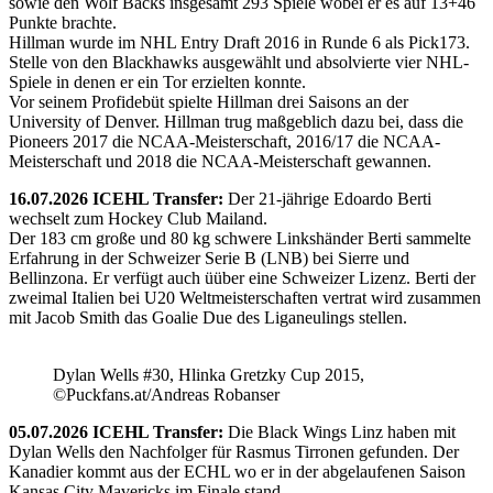
sowie den Wolf Backs insgesamt 293 Spiele wobei er es auf 13+46
Punkte brachte.
Hillman wurde im NHL Entry Draft 2016 in Runde 6 als Pick173.
Stelle von den Blackhawks ausgewählt und absolvierte vier NHL-
Spiele in denen er ein Tor erzielten konnte.
Vor seinem Profidebüt spielte Hillman drei Saisons an der
University of Denver. Hillman trug maßgeblich dazu bei, dass die
Pioneers 2017 die NCAA-Meisterschaft, 2016/17 die NCAA-
Meisterschaft und 2018 die NCAA-Meisterschaft gewannen.
16.07.2026 ICEHL Transfer:
Der 21-jährige Edoardo Berti
wechselt zum Hockey Club Mailand.
Der 183 cm große und 80 kg schwere Linkshänder Berti sammelte
Erfahrung in der Schweizer Serie B (LNB) bei Sierre und
Bellinzona. Er verfügt auch üüber eine Schweizer Lizenz. Berti der
zweimal Italien bei U20 Weltmeisterschaften vertrat wird zusammen
mit Jacob Smith das Goalie Due des Liganeulings stellen.
Dylan Wells #30, Hlinka Gretzky Cup 2015,
©Puckfans.at/Andreas Robanser
05.07.2026 ICEHL Transfer:
Die Black Wings Linz haben mit
Dylan Wells den Nachfolger für Rasmus Tirronen gefunden. Der
Kanadier kommt aus der ECHL wo er in der abgelaufenen Saison
Kansas City Mavericks im Finale stand.