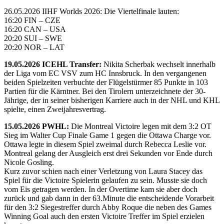
26.05.2026 IIHF Worlds 2026: Die Viertelfinale lauten:
16:20 FIN – CZE
16:20 CAN – USA
20:20 SUI – SWE
20:20 NOR – LAT
19.05.2026 ICEHL Transfer:
Nikita Scherbak wechselt innerhalb
der Liga vom EC VSV zum HC Innsbruck. In den vergangenen
beiden Spielzeiten verbuchte der Flügelstürmer 85 Punkte in 103
Partien für die Kärntner. Bei den Tirolern unterzeichnete der 30-
Jährige, der in seiner bisherigen Karriere auch in der NHL und KHL
spielte, einen Zweijahresvertrag.
15.05.2026 PWHL:
Die Montreal Victoire legen mit dem 3:2 OT
Sieg im Walter Cup Finale Game 1 gegen die Ottawa Charge vor.
Ottawa legte in diesem Spiel zweimal durch Rebecca Leslie vor.
Montreal gelang der Ausgleich erst drei Sekunden vor Ende durch
Nicole Gosling.
Kurz zuvor schien nach einer Verletzung von Laura Stacey das
Spiel für die Victoire Spielerin gelaufen zu sein. Musste sie doch
vom Eis getragen werden. In der Overtime kam sie aber doch
zurück und gab dann in der 63.Minute die entscheidende Vorarbeit
für den 3:2 Siegestreffer durch Abby Roque die neben des Games
Winning Goal auch den ersten Victoire Treffer im Spiel erzielen