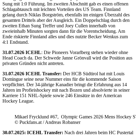
Sung mit 1:0 Führung. Im zweiten Abschnitt gab es einen offenen
Schlagabtausch mit leichten Vorteilen des US Team. Finnland
gelang durch Niklas Borgström, ebenfalls im einigen Überzahl des
gesamten Drittels aber der Ausgleich. Ein Doppelschlag durch den
zweiten Ethan Sung Treffer und Joey Cullen innerhalb von
zweieinhalb Minuten sorgten dann für die Vorentscheidung. Am
Ende riskierte Finnland alles und dies nutzte Becker Wenkus zum
4:1 Endstand.
31.07.2026 ICEHL
: Die Pioneers Vorarlberg stehen wieder ohne
Head Coach da. Der Schwede Janne Grönvall wird die Position aus
privaten Gründen nicht antreten.
31.07.2026 ICEHL Transfer:
Der HCB Südtirol hat mit Louis
Domingue seine neue Nummer eins für die kommende Saison
verpflichtet. Der 34-jährige Kanadier bringt die Erfahrung aus 14
Jahren im Profieishockey mit nach Bozen und absolvierte in seiner
Karriere 151 NHL-Spiele sowie 246 Einsätze in der American
Hockey League.
Mikael Frycklund #67, Olympic Games 2026 Mens Hockey 
© Puckfans.at / Andreas Robanser
30.07.2025: ICEHL Transfer:
Nach drei Jahren beim HC Pustertal