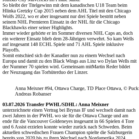
So bleibt der Titelgewinn mit dem kanadischen U18 Team beim
Hlinka Gretzky Cup 2015 neben dem AHL Titel mit den Chicago
Wolfs 2022, wo er aber insgesamt nur drei Spiele bestritt neben
seinem NHL Premieren Einsatz in der NHL für die Chicago
Blackhawks einer seiner Highlights.
Immer wieder gehörte er im Sommer diversen NHL Caps an, doch
ein weiterer Einsatz blieb dem 28-Jährigen verwehrt. So kam Wells
auf insgesamt 148 ECHL Spiele und 71 AHL Spiele inklusive
Playoffs.
Somit entschied sich der Kanadier nun zu einem Wechsel nach
Europa und damit zu den Black Wings aus Linz wo Dylan Wells mit
der Nummer 70 spielen wird. Gemeinsam mitMartin Reder bildet
der Neuzugang das Torhüterduo der Linzer.
Anna Meixner #94, Ottawa Charge, TD Place Ottawa, © Puckfa
Andreas Robanser
03.07.2026 Transfer PWHL/SDHL: Anna Meixner
unterzeichnete einen Vertrag bei Brynas IF und wechselt damit nach
zwei Jahren in der PWHL wo sie für die Ottawa Charge und am
ende für die Vancouver Goldeneyes insgesamt in 66 Spielen 4 Tore
und 6 Assist erzielen konnte wieder zurück nach Schweden. Beim
aktuellen schwedischen Frauen Champion spielte die Salzburgerin
bereits von 2020 bis zu ihren Wechsel nach Nordamerika 2024.