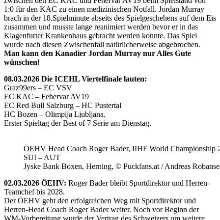
zwischen den EC KAC und Fehervar AV19 beim Spielstand von
1:0 für den KAC zu einen medizinischen Notfall. Jordan Murray
brach in der 18.Spielminute abseits des Spielgeschehens auf dem Eis
zusammen und musste lange reanimiert werden bevor er in das
Klagenfurter Krankenhaus gebracht werden konnte. Das Spiel
wurde nach diesen Zwischenfall natürlicherweise abgebrochen.
Man kann den Kanadier Jordan Murray nur Alles Gute
wünschen!
08.03.2026 Die ICEHL Viertelfinale lauten:
Graz99ers – EC VSV
EC KAC – Fehervar AV19
EC Red Bull Salzburg – HC Pustertal
HC Bozen – Olimpija Ljubljana.
Erster Spieltag der Best of 7 Serie am Dienstag.
ÖEHV Head Coach Roger Bader, IIHF World Championship 
SUI – AUT
Jyske Bank Boxen, Herning, © Puckfans.at / Andreas Robanse
02.03.2026 ÖEHV:
Roger Bader bleibt Sportdirektor und Herren-
Teamchef bis 2028.
Der ÖEHV geht den erfolgreichen Weg mit Sportdirektor und
Herren-Head Coach Roger Bader weiter. Noch vor Beginn der
WM-Vorbereitung wurde der Vertrag des Schweizers um weitere