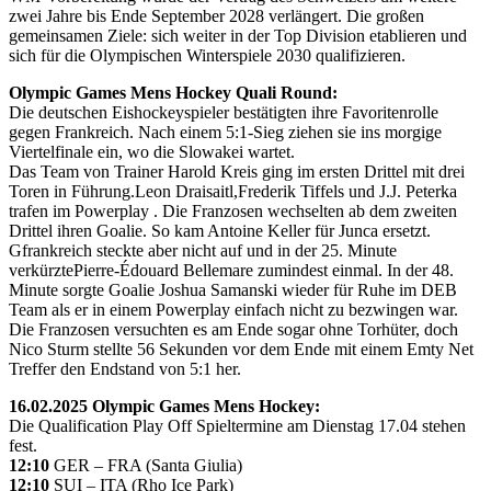
zwei Jahre bis Ende September 2028 verlängert. Die großen
gemeinsamen Ziele: sich weiter in der Top Division etablieren und
sich für die Olympischen Winterspiele 2030 qualifizieren.
Olympic Games Mens Hockey Quali Round:
Die deutschen Eishockeyspieler bestätigten ihre Favoritenrolle
gegen Frankreich. Nach einem 5:1-Sieg ziehen sie ins morgige
Viertelfinale ein, wo die Slowakei wartet.
Das Team von Trainer Harold Kreis ging im ersten Drittel mit drei
Toren in Führung.Leon Draisaitl,Frederik Tiffels und J.J. Peterka
trafen im Powerplay . Die Franzosen wechselten ab dem zweiten
Drittel ihren Goalie. So kam Antoine Keller für Junca ersetzt.
Gfrankreich steckte aber nicht auf und in der 25. Minute
verkürztePierre-Édouard Bellemare zumindest einmal. In der 48.
Minute sorgte Goalie Joshua Samanski wieder für Ruhe im DEB
Team als er in einem Powerplay einfach nicht zu bezwingen war.
Die Franzosen versuchten es am Ende sogar ohne Torhüter, doch
Nico Sturm stellte 56 Sekunden vor dem Ende mit einem Emty Net
Treffer den Endstand von 5:1 her.
16.02.2025 Olympic Games Mens Hockey:
Die Qualification Play Off Spieltermine am Dienstag 17.04 stehen
fest.
12:10
GER – FRA (Santa Giulia)
12:10
SUI – ITA (Rho Ice Park)