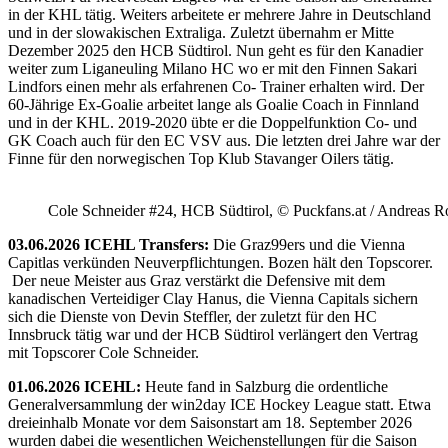
in der KHL tätig. Weiters arbeitete er mehrere Jahre in Deutschland
und in der slowakischen Extraliga. Zuletzt übernahm er Mitte
Dezember 2025 den HCB Südtirol. Nun geht es für den Kanadier
weiter zum Liganeuling Milano HC wo er mit den Finnen Sakari
Lindfors einen mehr als erfahrenen Co- Trainer erhalten wird. Der
60-Jährige Ex-Goalie arbeitet lange als Goalie Coach in Finnland
und in der KHL. 2019-2020 übte er die Doppelfunktion Co- und
GK Coach auch für den EC VSV aus. Die letzten drei Jahre war der
Finne für den norwegischen Top Klub Stavanger Oilers tätig.
Cole Schneider #24, HCB Südtirol, © Puckfans.at / Andreas R
03.06.2026 ICEHL Transfers:
Die Graz99ers und die Vienna
Capitlas verkünden Neuverpflichtungen. Bozen hält den Topscorer.
Der neue Meister aus Graz verstärkt die Defensive mit dem
kanadischen Verteidiger Clay Hanus, die Vienna Capitals sichern
sich die Dienste von Devin Steffler, der zuletzt für den HC
Innsbruck tätig war und der HCB Südtirol verlängert den Vertrag
mit Topscorer Cole Schneider.
01.06.2026 ICEHL:
Heute fand in Salzburg die ordentliche
Generalversammlung der win2day ICE Hockey League statt. Etwa
dreieinhalb Monate vor dem Saisonstart am 18. September 2026
wurden dabei die wesentlichen Weichenstellungen für die Saison