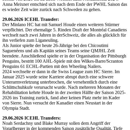
Anna Meixner entschied sich nach dem Ende der PWHL Saison das
es wieder Zeit wäre zurück nach Schweden zu gehen.
29.06.2026 ICEHL Transfer:
Der Minlano HC hat mit Samuel Houde einen weiteren Stürmer
verpflichtet. Der ehemalige 5. Rinden Draft der Montréal Canadiens
wechselt nach zwei Jahren in derSchweiz, die alles als glücklich für
ihn verliefen zum Liganeuling.
Als Junior spielte der heute 26-Jährige bei den Chicoutimi
Saguenéens und als Kapitän seines Teams seine QMJHL Zeit
beendete. Anschließend spielte er in der Organisation der Pittsburgh
Penguins, bestritt 100 AHL-Spiele mit den Wilkes-Barre/Scranton
Penguins 61 ECHL-Partien mit den Wheeling Nailers.
2024 wechselte er dann in die Swiss League zum HC Sierre. Im
Januar 2025 wurde seine Karriere abrupt durch eine schwere
Unterarmverletzung unterbrochen, die versehentlich durch eine
Schlittschuhkufe verursacht wurde. Nach mehreren Monaten der
Rehabilitation kehrte Houde in der zweiten Hälfte der Saison 2025-
2026 ins Training zurück, fand aber keinen Platz mehr im Kader
von Sierre. Nun versucht der Kanadier einen Neustart in der
Olympia Stadt.
29.06.2026 ICEHL Transfers:
Noah Serdachny und Blake Murray sollen dem Angriff der
Vorarlberger in der kommenden Saison zusätzliche Qualität, Tiefe