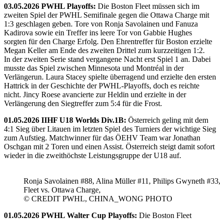
03.05.2026 PWHL Playoffs:
Die Boston Fleet müssen sich im
zweiten Spiel der PWHL Semifinale gegen die Ottawa Charge mit
1:3 geschlagen geben. Tore von Ronja Savolainen und Fanuza
Kadirova sowie ein Treffer ins leere Tor von Gabbie Hughes
sorgten für den Charge Erfolg. Den Ehrentreffer für Boston erzielte
Megan Keller am Ende des zweiten Drittel zum kurzzeitigen 1:2.
In der zweiten Serie stand vergangene Nacht erst Spiel 1 an. Dabei
musste das Spiel zwischen Minnesota und Montréal in der
Verlängerun. Laura Stacey spielte überragend und erzielte den ersten
Hattrick in der Geschichte der PWHL-Playoffs, doch es reichte
nicht. Jincy Roese avancierte zur Heldin und erzielte in der
Verlängerung den Siegtreffer zum 5:4 für die Frost.
01.05.2026 IIHF U18 Worlds Div.1B:
Österreich geling mit dem
4:1 Sieg über Litauen im letzten Spiel des Turniers der wichtige Sieg
zum Aufstieg. Matchwinner für das ÖEHV Team war Jonathan
Oschgan mit 2 Toren und einen Assist. Österreich steigt damit sofort
wieder in die zweithöchste Leistungsgruppe der U18 auf.
Ronja Savolainen #88, Alina Müller #11, Philips Gwyneth #33
Fleet vs. Ottawa Charge,
© CREDIT PWHL, CHINA_WONG PHOTO
01.05.2026 PWHL Walter Cup Playoffs:
Die Boston Fleet