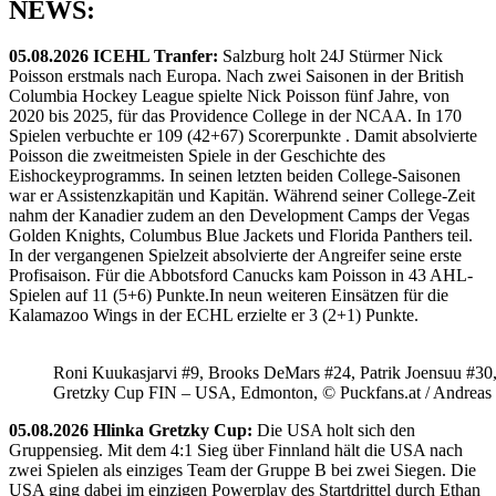
NEWS:
05.08.2026 ICEHL Tranfer:
Salzburg holt 24J Stürmer Nick
Poisson erstmals nach Europa. Nach zwei Saisonen in der British
Columbia Hockey League spielte Nick Poisson fünf Jahre, von
2020 bis 2025, für das Providence College in der NCAA. In 170
Spielen verbuchte er 109 (42+67) Scorerpunkte . Damit absolvierte
Poisson die zweitmeisten Spiele in der Geschichte des
Eishockeyprogramms. In seinen letzten beiden College-Saisonen
war er Assistenzkapitän und Kapitän. Während seiner College-Zeit
nahm der Kanadier zudem an den Development Camps der Vegas
Golden Knights, Columbus Blue Jackets und Florida Panthers teil.
In der vergangenen Spielzeit absolvierte der Angreifer seine erste
Profisaison. Für die Abbotsford Canucks kam Poisson in 43 AHL-
Spielen auf 11 (5+6) Punkte.In neun weiteren Einsätzen für die
Kalamazoo Wings in der ECHL erzielte er 3 (2+1) Punkte.
Roni Kuukasjarvi #9, Brooks DeMars #24, Patrik Joensuu #30
Gretzky Cup FIN – USA, Edmonton, © Puckfans.at / Andreas
05.08.2026 Hlinka Gretzky Cup:
Die USA holt sich den
Gruppensieg. Mit dem 4:1 Sieg über Finnland hält die USA nach
zwei Spielen als einziges Team der Gruppe B bei zwei Siegen. Die
USA ging dabei im einzigen Powerplay des Startdrittel durch Ethan