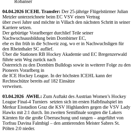
Robanser
04.04.2026 ICEHL Transfer:
Der 25-jährige Flügelstürmer Julian
Metzler unterzeichnete beim EC VSV einen Vertrag
über zwei Jahre und möchte in Villach den nächsten Schritt in seiner
Karriere setzen.
Der gebürtige Vorarlberger durchlief Teile seiner
Nachwuchsausbildung beim Dornbirner EC,
ehe es ihn früh in die Schweiz zog, wo er in Nachwuchsligen für
den Rheinthaler SC auflief.
Über die Stationen RB Hockey Akademie und EC Bregenzerwald
führte sein Weg zurück nach
Österreich zu den Dornbirn Bulldogs sowie in weiterer Folge zu den
Pioneers Vorarlberg in
die ICE Hockey League. In der höchsten ICEHL kann der
Rechtsschütze bereits auf 182 Einsätze
verweisen.
03.04.2026 AWHL:
Zum Auftakt des Austrian Women’s Hockey
League Final-4 Turniers setzten sich im ersten Halbfinalspiel im
Merkur Eisstadion Graz die KSV Highlanders gegen die VSV Lady
Hawks mit 2:1 durch. Im zweiten Semifinale sorgten die Lakers
Kärnten für die große Überraschung und rangen – angeführt von
Torfrau Davina Falmbigl – den amtierenden Meister Sabres St.
Pölten 2:0 nieder.