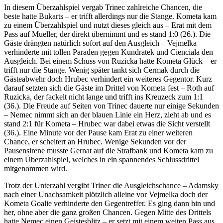
In diesem Überzahlspiel vergab Trinec zahlreiche Chancen, die
beste hatte Bukarts – er trifft allerdings nur die Stange. Kometa kam
zu einem Überzahlspiel und nutzt dieses gleich aus – Erat mit dem
Pass auf Mueller, der direkt übernimmt und es stand 1:0 (26.). Die
Gäste drängten natürlich sofort auf den Ausgleich – Vejmelka
verhinderte mit tollen Paraden gegen Kundratek und Cienciala den
Ausgleich. Bei einem Schuss von Ruzicka hatte Kometa Glück – er
trifft nur die Stange. Wenig später tankt sich Cermak durch die
Gästeabwehr doch Hrubec verhindert ein weiteres Gegentor. Kurz
darauf setzten sich die Gäste im Drittel von Kometa fest – Roth auf
Ruzicka, der fackelt nicht lange und trifft ins Kreuzeck zum 1:1
(36.). Die Freude auf Seiten von Trinec dauerte nur einige Sekunden
– Nemec nimmt sich an der blauen Linie ein Herz, zieht ab und es
stand 2:1 für Kometa – Hrubec war dabei etwas die Sicht verstellt
(36.). Eine Minute vor der Pause kam Erat zu einer weiteren
Chance, er scheitert an Hrubec. Wenige Sekunden vor der
Pausensirene musste Gernat auf die Strafbank und Kometa kam zu
einem Überzahlspiel, welches in ein spannendes Schlussdrittel
mitgenommen wird.
Trotz der Unterzahl vergibt Trinec die Ausgleichschance – Adamsky
nach einer Unachsamkeit plötzlich alleine vor Vejmelka doch der
Kometa Goalie verhinderte den Gegentreffer. Es ging dann hin und
her, ohne aber die ganz großen Chancen. Gegen Mitte des Drittels
hatte Nemec einen Geistesblitz – er setzt mit einem weiten Pass aus