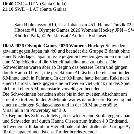
16:40
CZE – DEN (Santa Giulia)
21:10
SWE – LAT (Santa Giulia)
Sara Hjalmarsson #19, Lisa Johansson #51, Hanna Thuvik #22
Hitosato #4, Olympic Games 2026 Womens Hockey JPN – S
Rho Ice Park, © Puckfans.at / Andreas Robanser
10.02.2026 Olympic Games 2026 Womens Hockey:
Schweden
gewinnt gegen Japan mit 4:0 und beendet die Gruppe B damit ohne
einer Niederlage. Japan musste gegen Schweden gewinnen um noch
eine Möglichkeit auf die Viertelfinalteilnahme zu haben. Die
Schwedinnen waren aber ab Beginn das bessere Team und gingen
durch Hanna Thuvik, die perfekt zum Abfäschen bereit stand in der
6.Minute auch in Führung. In der 9.Minute hatte kanami Raki nach
einem Chross Check gegen eine Schweden viel Glück um das Spiel
nicht mit einer 5 Minutenstarfe vorzeitig zu beenden.
Die Schwedinnen brauchten aber bis in den zweiten Abschnitt um
erneut zu treffen. In der 26.Minute war es dann Josefin Bouveng mit
einem mächtigen Schlagschuss und in der 38.Minute erhöhte
MiraHallin im Powerplay auf 3:0.
Tz Beginn des Schlussdrittels gab es wieder eine Strafe gegen japan
und Schweden traf durch Hanna Olsson zum frühen 4:0 Endstand.
Schweden trifft damit im Viertelfinale auf den dritten der Gruppe A,
für die Japanerinnen ist das Turnier bereits zuende.