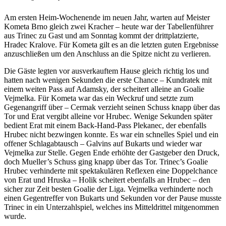
Am ersten Heim-Wochenende im neuen Jahr, warten auf Meister
Kometa Brno gleich zwei Kracher – heute war der Tabellenführer
aus Trinec zu Gast und am Sonntag kommt der drittplatzierte,
Hradec Kralove. Für Kometa gilt es an die letzten guten Ergebnisse
anzuschließen um den Anschluss an die Spitze nicht zu verlieren.
Die Gäste legten vor ausverkauftem Hause gleich richtig los und
hatten nach wenigen Sekunden die erste Chance – Kundratek mit
einem weiten Pass auf Adamsky, der scheitert alleine an Goalie
Vejmelka. Für Kometa war das ein Weckruf und setzte zum
Gegenangriff über – Cermak verzieht seinen Schuss knapp über das
Tor und Erat vergibt alleine vor Hrubec. Wenige Sekunden später
bedient Erat mit einem Back-Hand-Pass Plekanec, der ebenfalls
Hrubec nicht bezwingen konnte. Es war ein schnelles Spiel und ein
offener Schlagabtausch – Galvins auf Bukarts und wieder war
Vejmelka zur Stelle. Gegen Ende erhöhte der Gastgeber den Druck,
doch Mueller’s Schuss ging knapp über das Tor. Trinec’s Goalie
Hrubec verhinderte mit spektakulären Reflexen eine Doppelchance
von Erat und Hruska – Holik scheitert ebenfalls an Hrubec – den
sicher zur Zeit besten Goalie der Liga. Vejmelka verhinderte noch
einen Gegentreffer von Bukarts und Sekunden vor der Pause musste
Trinec in ein Unterzahlspiel, welches ins Mitteldrittel mitgenommen
wurde.