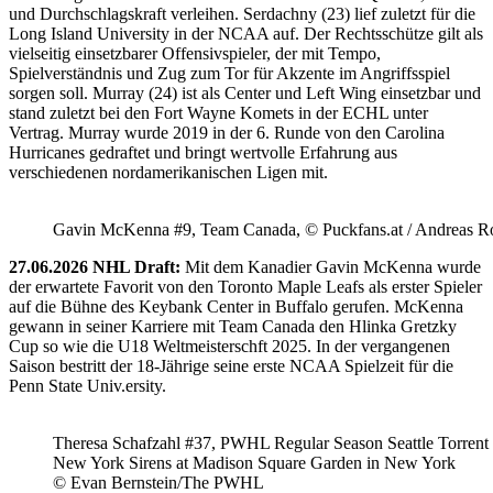
und Durchschlagskraft verleihen. Serdachny (23) lief zuletzt für die
Long Island University in der NCAA auf. Der Rechtsschütze gilt als
vielseitig einsetzbarer Offensivspieler, der mit Tempo,
Spielverständnis und Zug zum Tor für Akzente im Angriffsspiel
sorgen soll. Murray (24) ist als Center und Left Wing einsetzbar und
stand zuletzt bei den Fort Wayne Komets in der ECHL unter
Vertrag. Murray wurde 2019 in der 6. Runde von den Carolina
Hurricanes gedraftet und bringt wertvolle Erfahrung aus
verschiedenen nordamerikanischen Ligen mit.
Gavin McKenna #9, Team Canada, © Puckfans.at / Andreas R
27.06.2026 NHL Draft:
Mit dem Kanadier Gavin McKenna wurde
der erwartete Favorit von den Toronto Maple Leafs als erster Spieler
auf die Bühne des Keybank Center in Buffalo gerufen. McKenna
gewann in seiner Karriere mit Team Canada den Hlinka Gretzky
Cup so wie die U18 Weltmeisterschft 2025. In der vergangenen
Saison bestritt der 18-Jährige seine erste NCAA Spielzeit für die
Penn State Univ.ersity.
Theresa Schafzahl #37, PWHL Regular Season Seattle Torrent 
New York Sirens at Madison Square Garden in New York
© Evan Bernstein/The PWHL