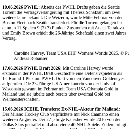
18.06.2026 PWHL:
Abseits des PWHL Drafts gaben die Seattle
Torrent die Vertragsverlängerung mit Theresa Schafzahl um zwei
weitere Jahre bekannt. Die Weizerin, wurde Mitte Februar von den
Boston Fleet nach Seattle transferiert. Für die Torrent gelangen ihr
dann in 11 Spielen 9 (2+7) Punkte. Zusammen mit Aneta Tejralova
und Emily Brown erhielt die 26-Jährige Schafzahl einen zwei Jahres
Vertrag.
Caroline Harvey, Team USA IIHF Womens Worlds 2025, © Puc
Andreas Robanser
17.06.2026 PWHL Draft 2026:
Mit Caroline Harvey wurde
erstmals in der PWHL Draft Geschichte eine Defensivspielerin als
1st Round 1 Pick am PWHL Draft von den Vancouver Goldeneyes
aufgerufen. Die 23-Jährige US Amerikanerin von der Univ. of
Wisconsin gewann im Februar mit Team USA Olympia Gold in
Mailand und sie jubelte auch bereits über zweimal Gold bei
Weltmeisterschaften.
15.06.2026 ICEHL Transfers: Ex-NHL-Akteur für Mailand:
Der Milano Hockey Club verpflichtete mit Nick Caamano einen
weiteren Angreifer. Der 27-jährige Kanadier wurde 2016 von den
Dallas Stars gedraftet und absolvierte 40 NHL-Spiele. Zudem bringt