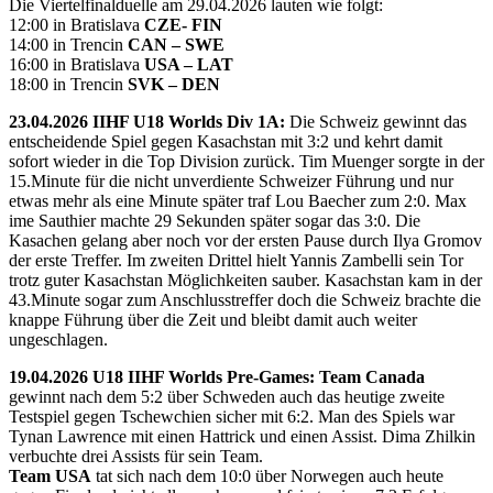
Die Viertelfinalduelle am 29.04.2026 lauten wie folgt:
12:00 in Bratislava
CZE- FIN
14:00 in Trencin
CAN – SWE
16:00 in Bratislava
USA – LAT
18:00 in Trencin
SVK – DEN
23.04.2026 IIHF U18 Worlds Div 1A:
Die Schweiz gewinnt das
entscheidende Spiel gegen Kasachstan mit 3:2 und kehrt damit
sofort wieder in die Top Division zurück. Tim Muenger sorgte in der
15.Minute für die nicht unverdiente Schweizer Führung und nur
etwas mehr als eine Minute später traf Lou Baecher zum 2:0. Max
ime Sauthier machte 29 Sekunden später sogar das 3:0. Die
Kasachen gelang aber noch vor der ersten Pause durch Ilya Gromov
der erste Treffer. Im zweiten Drittel hielt Yannis Zambelli sein Tor
trotz guter Kasachstan Möglichkeiten sauber. Kasachstan kam in der
43.Minute sogar zum Anschlusstreffer doch die Schweiz brachte die
knappe Führung über die Zeit und bleibt damit auch weiter
ungeschlagen.
19.04.2026 U18 IIHF Worlds Pre-Games: Team Canada
gewinnt nach dem 5:2 über Schweden auch das heutige zweite
Testspiel gegen Tschewchien sicher mit 6:2. Man des Spiels war
Tynan Lawrence mit einen Hattrick und einen Assist. Dima Zhilkin
verbuchte drei Assists für sein Team.
Team USA
tat sich nach dem 10:0 über Norwegen auch heute