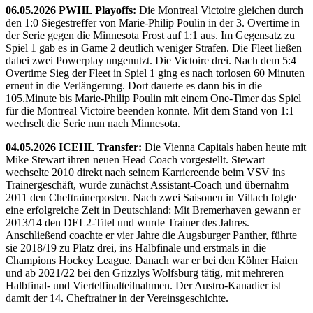
06.05.2026 PWHL Playoffs:
Die Montreal Victoire gleichen durch
den 1:0 Siegestreffer von Marie-Philip Poulin in der 3. Overtime in
der Serie gegen die Minnesota Frost auf 1:1 aus. Im Gegensatz zu
Spiel 1 gab es in Game 2 deutlich weniger Strafen. Die Fleet ließen
dabei zwei Powerplay ungenutzt. Die Victoire drei. Nach dem 5:4
Overtime Sieg der Fleet in Spiel 1 ging es nach torlosen 60 Minuten
erneut in die Verlängerung. Dort dauerte es dann bis in die
105.Minute bis Marie-Philip Poulin mit einem One-Timer das Spiel
für die Montreal Victoire beenden konnte. Mit dem Stand von 1:1
wechselt die Serie nun nach Minnesota.
04.05.2026 ICEHL Transfer:
Die Vienna Capitals haben heute mit
Mike Stewart ihren neuen Head Coach vorgestellt. Stewart
wechselte 2010 direkt nach seinem Karriereende beim VSV ins
Trainergeschäft, wurde zunächst Assistant-Coach und übernahm
2011 den Cheftrainerposten. Nach zwei Saisonen in Villach folgte
eine erfolgreiche Zeit in Deutschland: Mit Bremerhaven gewann er
2013/14 den DEL2-Titel und wurde Trainer des Jahres.
Anschließend coachte er vier Jahre die Augsburger Panther, führte
sie 2018/19 zu Platz drei, ins Halbfinale und erstmals in die
Champions Hockey League. Danach war er bei den Kölner Haien
und ab 2021/22 bei den Grizzlys Wolfsburg tätig, mit mehreren
Halbfinal- und Viertelfinalteilnahmen. Der Austro-Kanadier ist
damit der 14. Cheftrainer in der Vereinsgeschichte.