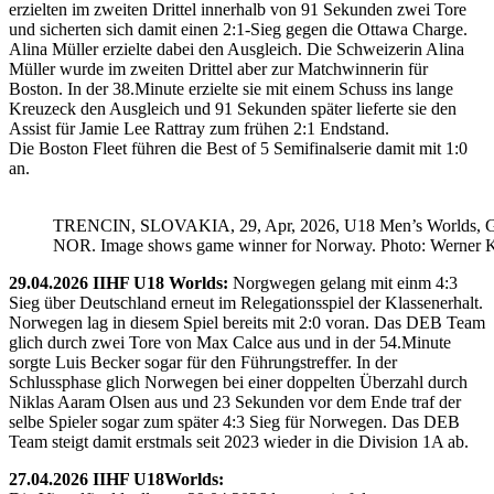
erzielten im zweiten Drittel innerhalb von 91 Sekunden zwei Tore
und sicherten sich damit einen 2:1-Sieg gegen die Ottawa Charge.
Alina Müller erzielte dabei den Ausgleich. Die Schweizerin Alina
Müller wurde im zweiten Drittel aber zur Matchwinnerin für
Boston. In der 38.Minute erzielte sie mit einem Schuss ins lange
Kreuzeck den Ausgleich und 91 Sekunden später lieferte sie den
Assist für Jamie Lee Rattray zum frühen 2:1 Endstand.
Die Boston Fleet führen die Best of 5 Semifinalserie damit mit 1:0
an.
TRENCIN, SLOVAKIA, 29, Apr, 2026, U18 Men’s Worlds, 
NOR. Image shows game winner for Norway. Photo: Werner K
29.04.2026 IIHF U18 Worlds:
Norgwegen gelang mit einm 4:3
Sieg über Deutschland erneut im Relegationsspiel der Klassenerhalt.
Norwegen lag in diesem Spiel bereits mit 2:0 voran. Das DEB Team
glich durch zwei Tore von Max Calce aus und in der 54.Minute
sorgte Luis Becker sogar für den Führungstreffer. In der
Schlussphase glich Norwegen bei einer doppelten Überzahl durch
Niklas Aaram Olsen aus und 23 Sekunden vor dem Ende traf der
selbe Spieler sogar zum später 4:3 Sieg für Norwegen. Das DEB
Team steigt damit erstmals seit 2023 wieder in die Division 1A ab.
27.04.2026 IIHF U18Worlds: