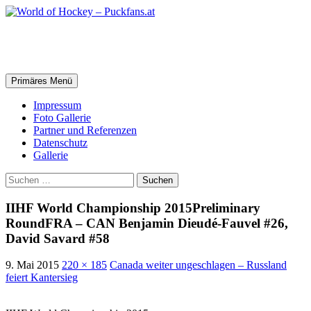
Zum
Inhalt
springen
World of Hockey – Puckfans.at
Suchen
Primäres Menü
Impressum
Foto Gallerie
Partner und Referenzen
Datenschutz
Gallerie
Suchen
nach:
IIHF World Championship 2015Preliminary
RoundFRA – CAN Benjamin Dieudé-Fauvel #26,
David Savard #58
9. Mai 2015
220 × 185
Canada weiter ungeschlagen – Russland
feiert Kantersieg