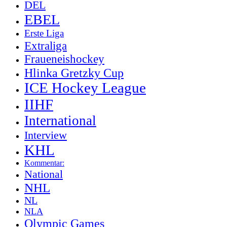
DEL
EBEL
Erste Liga
Extraliga
Fraueneishockey
Hlinka Gretzky Cup
ICE Hockey League
IIHF
International
Interview
KHL
Kommentar:
National
NHL
NL
NLA
Olympic Games