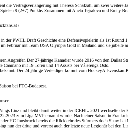
ent die Vertragsverlängerung mit Theresa Schafzahl um zwei weitere J
n 11 Spielen 9 (2+7) Punkte. Zusammen mit Aneta Tejralova und Emily Bro
kfans.at /
 in der PWHL Draft Geschichte eine Defensivspielerin als 1st Round
im Februar mit Team USA Olympia Gold in Mailand und sie jubelte auc
en Angreifer. Der 27-jährige Kanadier wurde 2016 von den Dallas Sta
te Caamano mit 19 Toren und 14 Assists bei Vålerenga Oslo.
 bekannt. Der 24-jährige Verteidiger kommt vom HockeyAllsvenskan-
 Saison bei FTC-Budapest.
anser
ings Linz und bleibt damit weiter in der ICEHL. 2021 wechselte der
2022-2023 zum Liga MVP ernannt wurde. Nach einer Saison in Frankrei
ete der HC Innsbruck bereits die Rückkehr des Stürmers doch Shaw bat
g nun der dritte und vorerst auch der letzte neue Legionär bei den Lin