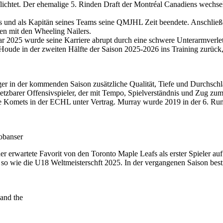
htet. Der ehemalige 5. Rinden Draft der Montréal Canadiens wechselt n
s und als Kapitän seines Teams seine QMJHL Zeit beendete. Anschließend
n mit den Wheeling Nailers.
r 2025 wurde seine Karriere abrupt durch eine schwere Unterarmverletz
oude in der zweiten Hälfte der Saison 2025-2026 ins Training zurück,
 in der kommenden Saison zusätzliche Qualität, Tiefe und Durchschlags
setzbarer Offensivspieler, der mit Tempo, Spielverständnis und Zug zum 
ne Komets in der ECHL unter Vertrag. Murray wurde 2019 in der 6. Rund
obanser
erwartete Favorit von den Toronto Maple Leafs als erster Spieler au
 wie die U18 Weltmeisterschft 2025. In der vergangenen Saison bestrit
and the