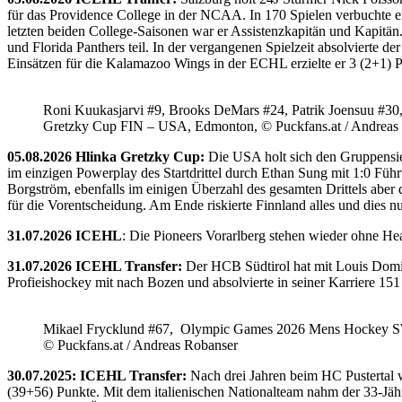
für das Providence College in der NCAA. In 170 Spielen verbuchte e
letzten beiden College-Saisonen war er Assistenzkapitän und Kapi
und Florida Panthers teil. In der vergangenen Spielzeit absolvierte 
Einsätzen für die Kalamazoo Wings in der ECHL erzielte er 3 (2+1) 
Roni Kuukasjarvi #9, Brooks DeMars #24, Patrik Joensuu #30
Gretzky Cup FIN – USA, Edmonton, © Puckfans.at / Andreas
05.08.2026 Hlinka Gretzky Cup:
Die USA holt sich den Gruppensie
im einzigen Powerplay des Startdrittel durch Ethan Sung mit 1:0 Füh
Borgström, ebenfalls im einigen Überzahl des gesamten Drittels abe
für die Vorentscheidung. Am Ende riskierte Finnland alles und dies
31.07.2026 ICEHL
: Die Pioneers Vorarlberg stehen wieder ohne He
31.07.2026 ICEHL Transfer:
Der HCB Südtirol hat mit Louis Domin
Profieishockey mit nach Bozen und absolvierte in seiner Karriere 1
Mikael Frycklund #67, Olympic Games 2026 Mens Hockey 
© Puckfans.at / Andreas Robanser
30.07.2025: ICEHL Transfer:
Nach drei Jahren beim HC Pustertal 
(39+56) Punkte. Mit dem italienischen Nationalteam nahm der 33-Jähr