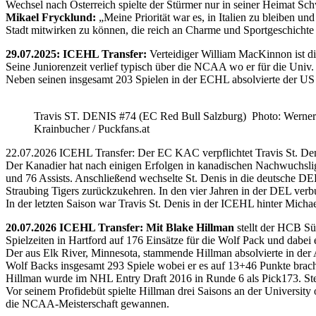
Wechsel nach Österreich spielte der Stürmer nur in seiner Heimat Sc
Mikael Frycklund:
„Meine Priorität war es, in Italien zu bleiben und
Stadt mitwirken zu können, die reich an Charme und Sportgeschichte 
29.07.2025: ICEHL Transfer:
Verteidiger William MacKinnon ist d
Seine Juniorenzeit verlief typisch über die NCAA wo er für die Uni
Neben seinen insgesamt 203 Spielen in der ECHL absolvierte der US
Travis ST. DENIS #74 (EC Red Bull Salzburg) Photo: Werner
Krainbucher / Puckfans.at
22.07.2026 ICEHL Transfer: Der EC KAC verpflichtet Travis St. De
Der Kanadier hat nach einigen Erfolgen in kanadischen Nachwuchslig
und 76 Assists. Anschließend wechselte St. Denis in die deutsche DE
Straubing Tigers zurückzukehren. In den vier Jahren in der DEL verb
In der letzten Saison war Travis St. Denis in der ICEHL hinter Micha
20.07.2026 ICEHL Transfer: Mit Blake Hillman
stellt der HCB Sü
Spielzeiten in Hartford auf 176 Einsätze für die Wolf Pack und dabei e
Der aus Elk River, Minnesota, stammende Hillman absolvierte in der
Wolf Backs insgesamt 293 Spiele wobei er es auf 13+46 Punkte brach
Hillman wurde im NHL Entry Draft 2016 in Runde 6 als Pick173. Stel
Vor seinem Profidebüt spielte Hillman drei Saisons an der Universi
die NCAA-Meisterschaft gewannen.