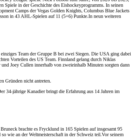
en Spiele in der Geschichte des Eishockeyprogramms. In seinen
elopment Camps der Vegas Golden Knights, Columbus Blue Jackets
Poisson in 43 AHL-Spielen auf 11 (5+6) Punkte.In neun weiteren
s einziges Team der Gruppe B bei zwei Siegen. Die USA ging dabei
ichten Vorteilen des US Team. Finnland gelang durch Niklas
er und Joey Cullen innerhalb von zweieinhalb Minuten sorgten dann
en Gründen nicht antreten.
r 34-jährige Kanadier bringt die Erfahrung aus 14 Jahren im
runeck brachte es Frycklund in 165 Spielen auf insgesamt 95
so wie an der Weltmeisterschaft in der Schweiz teil.Vor seinem