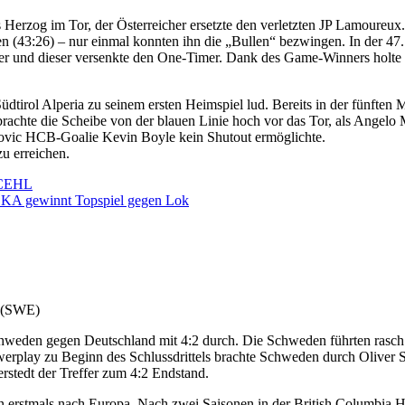
erzog im Tor, der Österreicher ersetzte den verletzten JP Lamoureux. V
n (43:26) – nur einmal konnten ihn die „Bullen“ bezwingen. In der 47.
der und dieser versenkte den One-Timer. Dank des Game-Winners holte 
irol Alperia zu seinem ersten Heimspiel lud. Bereits in der fünften 
rachte die Scheibe von der blauen Linie hoch vor das Tor, als Angelo
rovic HCB-Goalie Kevin Boyle kein Shutout ermöglichte.
u erreichen.
CEHL
KA gewinnt Topspiel gegen Lok
 (SWE)
chweden gegen Deutschland mit 4:2 durch. Die Schweden führten rasc
erplay zu Beginn des Schlussdrittels brachte Schweden durch Oliver
rstedt der Treffer zum 4:2 Endstand.
n erstmals nach Europa. Nach zwei Saisonen in der British Columbia H