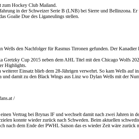
lt zum Hockey Club Mailand.
hrung in der Schweizer Serie B (LNB) bei Sierre und Bellinzona. Er v
as Goalie Due des Liganeulings stellen.
n Wells den Nachfolger für Rasmus Tirronen gefunden. Der Kanadier 
a Gretzky Cup 2015 neben dem AHL Titel mit den Chicago Wolfs 2022,
r Highlights.
weiterer Einsatz blieb dem 28-Jährigen verwehrt. So kam Wells auf i
a und damit zu den Black Wings aus Linz wo Dylan Wells mit der Num
ns.at /
 einen Vertrag bei Brynas IF und wechselt damit nach zwei Jahren in 
rzielen konnte wieder zurück nach Schweden. Beim aktuellen schwedis
sich nach dem Ende der PWHL Saison das es wieder Zeit wäre zurück 