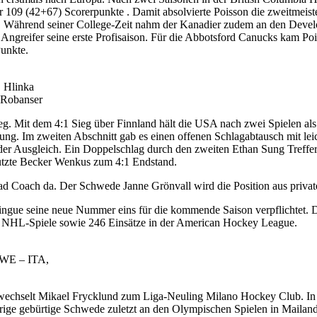
r 109 (42+67) Scorerpunkte . Damit absolvierte Poisson die zweitmeist
tän. Während seiner College-Zeit nahm der Kanadier zudem an den Dev
der Angreifer seine erste Profisaison. Für die Abbotsford Canucks kam 
Punkte.
, Hlinka
 Robanser
g. Mit dem 4:1 Sieg über Finnland hält die USA nach zwei Spielen al
rung. Im zweiten Abschnitt gab es einen offenen Schlagabtausch mit le
r der Ausgleich. Ein Doppelschlag durch den zweiten Ethan Sung Treff
 nutzte Becker Wenkus zum 4:1 Endstand.
ad Coach da. Der Schwede Janne Grönvall wird die Position aus privat
gue seine neue Nummer eins für die kommende Saison verpflichtet. De
51 NHL-Spiele sowie 246 Einsätze in der American Hockey League.
SWE – ITA,
wechselt Mikael Frycklund zum Liga-Neuling Milano Hockey Club. In B
ige gebürtige Schwede zuletzt an den Olympischen Spielen in Mailand 