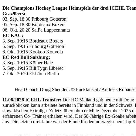
Die Champions Hockey League Heimspiele der drei ICEHL Tea
Graz99ers:
03. Sep. 18:30 Fribourg Gotteron
05. Sep. 18:30 Bordeaux Boxers
06. Okt. 20:20 SaiPa Lappeenranta
EC KAC:
3. Sep. 19:15 Bordeaux Boxers
5. Sep. 19:15 Fribourg Gotteron
6. Okt. 19:15 Kookoo Kouvola
EC Red Bull Salzburg:
3. Sep. 19:15 Kölner Haie
5. Sep. 19:15 Bili Tygri Liberec
7. Okt. 20:20 Eisbären Berlin
Head Coach Doug Shedden, © Puckfans.at / Andreas Robanse
11.06.2026 ICEHL Transfer:
Der HC Mailand gab heute mit Doug She
zurückblicken kann arbeitete bereits in Finnland und in der Schweiz. 
slowakischen Extraliga. Zuletzt übernahm er Mitte Dezember 2025 d
erfahrenen Co- Trainer erhalten wird. Der 60-Jährige Ex-Goalie ar
aus. Die letzten drei Jahre war der Finne für den norwegischen Top Kl