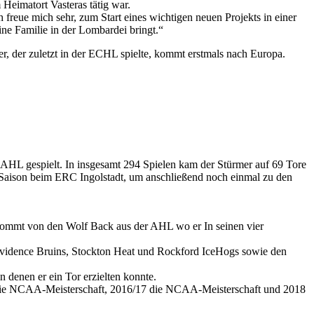
Heimatort Vasteras tätig war.
ch freue mich sehr, zum Start eines wichtigen neuen Projekts in einer
ne Familie in der Lombardei bringt.“
, der zuletzt in der ECHL spielte, kommt erstmals nach Europa.
AHL gespielt. In insgesamt 294 Spielen kam der Stürmer auf 69 Tore
L-Saison beim ERC Ingolstadt, um anschließend noch einmal zu den
 kommt von den Wolf Back aus der AHL wo er In seinen vier
rovidence Bruins, Stockton Heat und Rockford IceHogs sowie den
denen er ein Tor erzielten konnte.
17 die NCAA-Meisterschaft, 2016/17 die NCAA-Meisterschaft und 2018