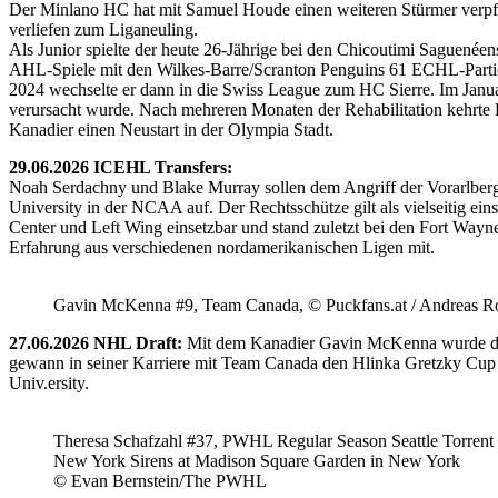
Der Minlano HC hat mit Samuel Houde einen weiteren Stürmer verpflic
verliefen zum Liganeuling.
Als Junior spielte der heute 26-Jährige bei den Chicoutimi Saguenéen
AHL-Spiele mit den Wilkes-Barre/Scranton Penguins 61 ECHL-Partie
2024 wechselte er dann in die Swiss League zum HC Sierre. Im Janua
verursacht wurde. Nach mehreren Monaten der Rehabilitation kehrte H
Kanadier einen Neustart in der Olympia Stadt.
29.06.2026 ICEHL Transfers:
Noah Serdachny und Blake Murray sollen dem Angriff der Vorarlberger
University in der NCAA auf. Der Rechtsschütze gilt als vielseitig ein
Center und Left Wing einsetzbar und stand zuletzt bei den Fort Way
Erfahrung aus verschiedenen nordamerikanischen Ligen mit.
Gavin McKenna #9, Team Canada, © Puckfans.at / Andreas R
27.06.2026 NHL Draft:
Mit dem Kanadier Gavin McKenna wurde der 
gewann in seiner Karriere mit Team Canada den Hlinka Gretzky Cup so
Univ.ersity.
Theresa Schafzahl #37, PWHL Regular Season Seattle Torrent 
New York Sirens at Madison Square Garden in New York
© Evan Bernstein/The PWHL