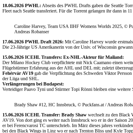
18.06.2026 PWHL:
Abseits des PWHL Drafts gaben die Seattle Torr
Fleet nach Seattle transferiert. Für die Torrent gelangen ihr dann i
Caroline Harvey, Team USA IIHF Womens Worlds 2025, © Puc
Andreas Robanser
17.06.2026 PWHL Draft 2026:
Mit Caroline Harvey wurde erstmals
Die 23-Jährige US Amerikanerin von der Univ. of Wisconsin gewann 
15.06.2026 ICEHL Transfers: Ex-NHL-Akteur für Mailand:
Der Milano Hockey Club verpflichtete mit Nick Caamano einen weiter
Flügelstürmer Erfahrung aus der AHL und DEL mit; zuletzt überzeug
Fehérvár AV19
gab die Verpflichtung des Schweden Viktor Persson
der Liiga und SHL.
Verlängerungen bei Budapest:
Verteidiger Paavo Tyni und Stürmer Topi Rönni bleiben eine weitere
Brady Shaw #12, HC Innsbruck, © Puckfans.at / Andreas Rob
15.06.2026 ICEHL Transfer: Brady Shaw
wechselt zu den Black W
AV19. Von dort ging es weiter nach Innsbruck wo er in der Saison 
er bei Ferencvarosi TC unterschrieb. Im März dieses jahres verkünd
bei den Black Wings in Linz wo er nach Trenton Bliss und Kyle Toppin