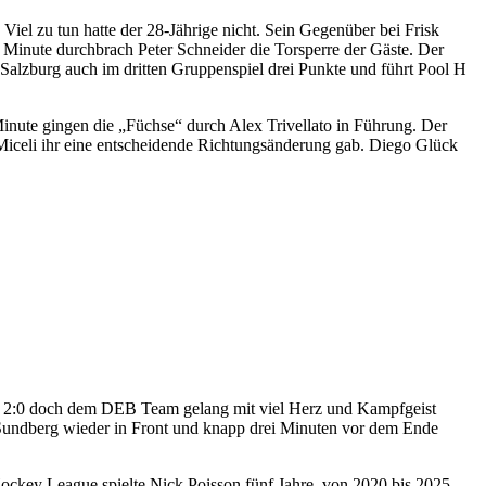
iel zu tun hatte der 28-Jährige nicht. Sein Gegenüber bei Frisk
 Minute durchbrach Peter Schneider die Torsperre der Gäste. Der
Salzburg auch im dritten Gruppenspiel drei Punkte und führt Pool H
Minute gingen die „Füchse“ durch Alex Trivellato in Führung. Der
 Miceli ihr eine entscheidende Richtungsänderung gab. Diego Glück
h 2:0 doch dem DEB Team gelang mit viel Herz und Kampfgeist
 Sundberg wieder in Front und knapp drei Minuten vor dem Ende
ockey League spielte Nick Poisson fünf Jahre, von 2020 bis 2025,