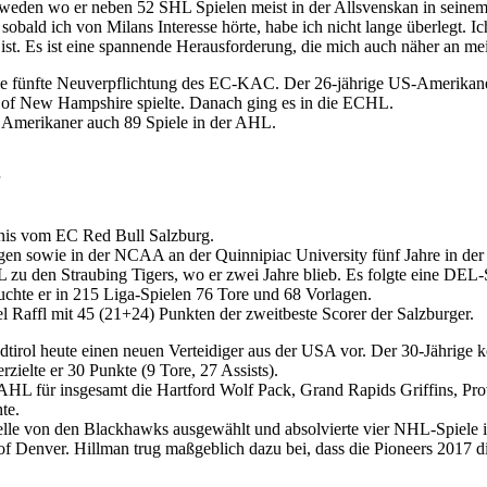
hweden wo er neben 52 SHL Spielen meist in der Allsvenskan in seinem 
 sobald ich von Milans Interesse hörte, habe ich nicht lange überlegt. I
ist. Es ist eine spannende Herausforderung, die mich auch näher an mei
ie fünfte Neuverpflichtung des EC-KAC. Der 26-jährige US-Amerikaner
v. of New Hampshire spielte. Danach ging es in die ECHL.
 Amerikaner auch 89 Spiele in der AHL.
nis vom EC Red Bull Salzburg.
en sowie in der NCAA an der Quinnipiac University fünf Jahre in der 
L zu den Straubing Tigers, wo er zwei Jahre blieb. Es folgte eine DE
uchte er in 215 Liga-Spielen 76 Tore und 68 Vorlagen.
el Raffl mit 45 (21+24) Punkten der zweitbeste Scorer der Salzburger.
dtirol heute einen neuen Verteidiger aus der USA vor. Der 30-Jährige
rzielte er 30 Punkte (9 Tore, 27 Assists).
 AHL für insgesamt die Hartford Wolf Pack, Grand Rapids Griffins, P
te.
le von den Blackhawks ausgewählt und absolvierte vier NHL-Spiele in 
ty of Denver. Hillman trug maßgeblich dazu bei, dass die Pioneers 20