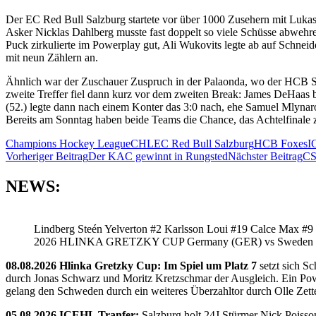
Der EC Red Bull Salzburg startete vor über 1000 Zusehern mit Lukas H
Asker Nicklas Dahlberg musste fast doppelt so viele Schüsse abwehre
Puck zirkulierte im Powerplay gut, Ali Wukovits legte ab auf Schnei
mit neun Zählern an.
Ähnlich war der Zuschauer Zuspruch in der Palaonda, wo der HCB Südt
zweite Treffer fiel dann kurz vor dem zweiten Break: James DeHaas b
(52.) legte dann nach einem Konter das 3:0 nach, ehe Samuel Mlyna
Bereits am Sonntag haben beide Teams die Chance, das Achtelfinale z
Champions Hockey League
CHL
EC Red Bull Salzburg
HCB Foxes
I
Beitragsnavigation
Vorheriger Beitrag
Der KAC gewinnt in Rungsted
Nächster Beitrag
CS
NEWS:
Lindberg Steén Yelverton #2 Karlsson Loui #19 Calce Max #9
2026 HLINKA GRETZKY CUP Germany (GER) vs Sweden
08.08.2026 Hlinka Gretzky Cup: Im Spiel um Platz 7
setzt sich S
durch Jonas Schwarz und Moritz Kretzschmar der Ausgleich. Ein Pow
gelang den Schweden durch ein weiteres Überzahltor durch Olle Zette
05.08.2026 ICEHL Tranfer:
Salzburg holt 24J Stürmer Nick Poisso