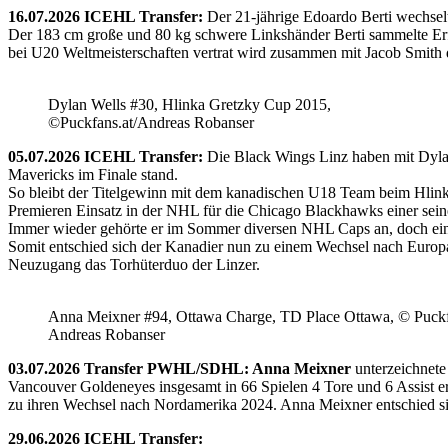
16.07.2026 ICEHL Transfer:
Der 21-jährige Edoardo Berti wechse
Der 183 cm große und 80 kg schwere Linkshänder Berti sammelte Erfa
bei U20 Weltmeisterschaften vertrat wird zusammen mit Jacob Smith d
Dylan Wells #30, Hlinka Gretzky Cup 2015,
©Puckfans.at/Andreas Robanser
05.07.2026 ICEHL Transfer:
Die Black Wings Linz haben mit Dyla
Mavericks im Finale stand.
So bleibt der Titelgewinn mit dem kanadischen U18 Team beim Hlink
Premieren Einsatz in der NHL für die Chicago Blackhawks einer seine
Immer wieder gehörte er im Sommer diversen NHL Caps an, doch ein 
Somit entschied sich der Kanadier nun zu einem Wechsel nach Europ
Neuzugang das Torhüterduo der Linzer.
Anna Meixner #94, Ottawa Charge, TD Place Ottawa, © Puckfa
Andreas Robanser
03.07.2026 Transfer PWHL/SDHL: Anna Meixner
unterzeichnete
Vancouver Goldeneyes insgesamt in 66 Spielen 4 Tore und 6 Assist e
zu ihren Wechsel nach Nordamerika 2024. Anna Meixner entschied 
29.06.2026 ICEHL Transfer: