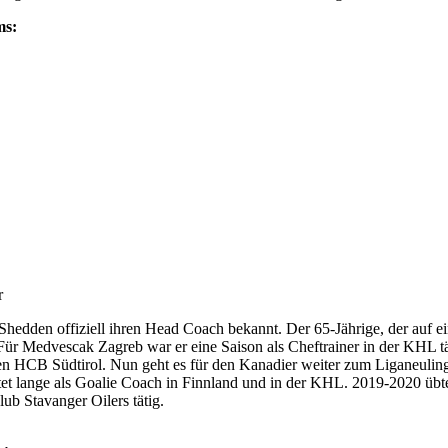
ms:
r
dden offiziell ihren Head Coach bekannt. Der 65-Jährige, der auf eine
Für Medvescak Zagreb war er eine Saison als Cheftrainer in der KHL tät
en HCB Südtirol. Nun geht es für den Kanadier weiter zum Liganeulin
beitet lange als Goalie Coach in Finnland und in der KHL. 2019-2020
ub Stavanger Oilers tätig.