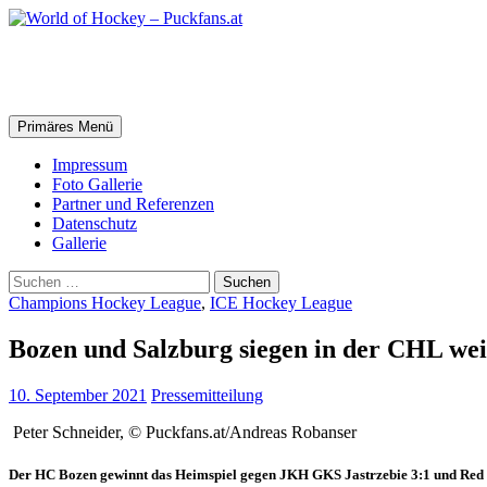
Zum
Inhalt
springen
World of Hockey – Puckfans.at
Suchen
Primäres Menü
Impressum
Foto Gallerie
Partner und Referenzen
Datenschutz
Gallerie
Suchen
nach:
Champions Hockey League
,
ICE Hockey League
Bozen und Salzburg siegen in der CHL wei
10. September 2021
Pressemitteilung
Peter Schneider, © Puckfans.at/Andreas Robanser
Der HC Bozen gewinnt das Heimspiel gegen JKH GKS Jastrzebie 3:1 und Red Bu