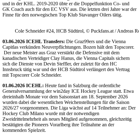
und in der KHL. 2019-2020 übte er die Doppelfunktion Co- und
GK Coach auch für den EC VSV aus. Die letzten drei Jahre war der
Finne für den norwegischen Top Klub Stavanger Oilers tätig.
Cole Schneider #24, HCB Südtirol, © Puckfans.at / Andreas R
03.06.2026 ICEHL Transfers:
Die Graz99ers und die Vienna
Capitlas verkünden Neuverpflichtungen. Bozen hält den Topscorer.
Der neue Meister aus Graz verstärkt die Defensive mit dem
kanadischen Verteidiger Clay Hanus, die Vienna Capitals sichern
sich die Dienste von Devin Steffler, der zuletzt für den HC
Innsbruck tätig war und der HCB Südtirol verlängert den Vertrag
mit Topscorer Cole Schneider.
01.06.2026 ICEHL:
Heute fand in Salzburg die ordentliche
Generalversammlung der win2day ICE Hockey League statt. Etwa
dreieinhalb Monate vor dem Saisonstart am 18. September 2026
wurden dabei die wesentlichen Weichenstellungen für die Saison
2026/27 vorgenommen. Die Liga wächst auf 14 Teilnehmer an: Der
Hockey Club Milano wurde mit der notwendigen
Zweidrittelmehrheit als neues Mitglied aufgenommen, gleichzeitig
bestätigten die Pioneers Vorarlberg ihre Teilnahme an der
kommenden Spielzeit.