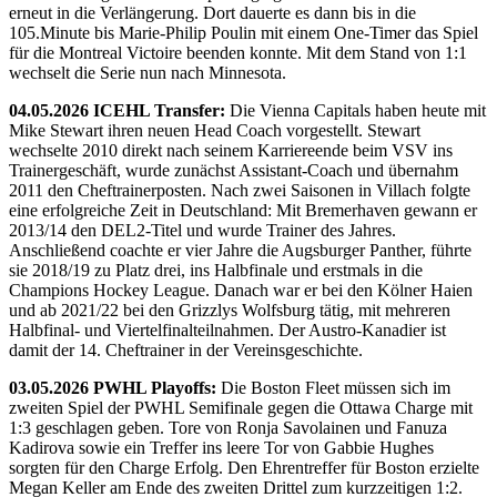
erneut in die Verlängerung. Dort dauerte es dann bis in die
105.Minute bis Marie-Philip Poulin mit einem One-Timer das Spiel
für die Montreal Victoire beenden konnte. Mit dem Stand von 1:1
wechselt die Serie nun nach Minnesota.
04.05.2026 ICEHL Transfer:
Die Vienna Capitals haben heute mit
Mike Stewart ihren neuen Head Coach vorgestellt. Stewart
wechselte 2010 direkt nach seinem Karriereende beim VSV ins
Trainergeschäft, wurde zunächst Assistant-Coach und übernahm
2011 den Cheftrainerposten. Nach zwei Saisonen in Villach folgte
eine erfolgreiche Zeit in Deutschland: Mit Bremerhaven gewann er
2013/14 den DEL2-Titel und wurde Trainer des Jahres.
Anschließend coachte er vier Jahre die Augsburger Panther, führte
sie 2018/19 zu Platz drei, ins Halbfinale und erstmals in die
Champions Hockey League. Danach war er bei den Kölner Haien
und ab 2021/22 bei den Grizzlys Wolfsburg tätig, mit mehreren
Halbfinal- und Viertelfinalteilnahmen. Der Austro-Kanadier ist
damit der 14. Cheftrainer in der Vereinsgeschichte.
03.05.2026 PWHL Playoffs:
Die Boston Fleet müssen sich im
zweiten Spiel der PWHL Semifinale gegen die Ottawa Charge mit
1:3 geschlagen geben. Tore von Ronja Savolainen und Fanuza
Kadirova sowie ein Treffer ins leere Tor von Gabbie Hughes
sorgten für den Charge Erfolg. Den Ehrentreffer für Boston erzielte
Megan Keller am Ende des zweiten Drittel zum kurzzeitigen 1:2.