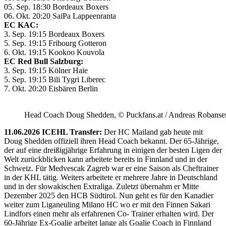
05. Sep. 18:30 Bordeaux Boxers
06. Okt. 20:20 SaiPa Lappeenranta
EC KAC:
3. Sep. 19:15 Bordeaux Boxers
5. Sep. 19:15 Fribourg Gotteron
6. Okt. 19:15 Kookoo Kouvola
EC Red Bull Salzburg:
3. Sep. 19:15 Kölner Haie
5. Sep. 19:15 Bili Tygri Liberec
7. Okt. 20:20 Eisbären Berlin
Head Coach Doug Shedden, © Puckfans.at / Andreas Robanse
11.06.2026 ICEHL Transfer:
Der HC Mailand gab heute mit
Doug Shedden offiziell ihren Head Coach bekannt. Der 65-Jährige,
der auf eine dreißigjährige Erfahrung in einigen der besten Ligen der
Welt zurückblicken kann arbeitete bereits in Finnland und in der
Schweiz. Für Medvescak Zagreb war er eine Saison als Cheftrainer
in der KHL tätig. Weiters arbeitete er mehrere Jahre in Deutschland
und in der slowakischen Extraliga. Zuletzt übernahm er Mitte
Dezember 2025 den HCB Südtirol. Nun geht es für den Kanadier
weiter zum Liganeuling Milano HC wo er mit den Finnen Sakari
Lindfors einen mehr als erfahrenen Co- Trainer erhalten wird. Der
60-Jährige Ex-Goalie arbeitet lange als Goalie Coach in Finnland