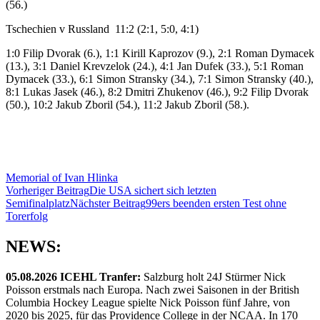
(56.)
Tschechien v Russland 11:2 (2:1, 5:0, 4:1)
1:0 Filip Dvorak (6.), 1:1 Kirill Kaprozov (9.), 2:1 Roman Dymacek
(13.), 3:1 Daniel Krevzelok (24.), 4:1 Jan Dufek (33.), 5:1 Roman
Dymacek (33.), 6:1 Simon Stransky (34.), 7:1 Simon Stransky (40.),
8:1 Lukas Jasek (46.), 8:2 Dmitri Zhukenov (46.), 9:2 Filip Dvorak
(50.), 10:2 Jakub Zboril (54.), 11:2 Jakub Zboril (58.).
Memorial of Ivan Hlinka
Beitragsnavigation
Vorheriger Beitrag
Die USA sichert sich letzten
Semifinalplatz
Nächster Beitrag
99ers beenden ersten Test ohne
Torerfolg
NEWS:
05.08.2026 ICEHL Tranfer:
Salzburg holt 24J Stürmer Nick
Poisson erstmals nach Europa. Nach zwei Saisonen in der British
Columbia Hockey League spielte Nick Poisson fünf Jahre, von
2020 bis 2025, für das Providence College in der NCAA. In 170