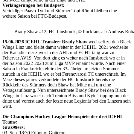
Verlängerungen bei Budapest:
Verteidiger Paavo Tyni und Stürmer Topi Rönni bleiben eine
weitere Saison bei FTC-Budapest.
Brady Shaw #12, HC Innsbruck, © Puckfans.at / Andreas Rob
15.06.2026 ICEHL Transfer: Brady Shaw
wechselt zu den Black
Wings Linz und bleibt damit weiter in der ICEHL. 2021 wechselte
der Kanadier der zuvor in der AHL und ECHL tätig war zu
Fehervar AV19. Von dort ging es weiter nach Innsbruck wo er in
der Saison 2022-2023 zum Liga MVP ernannt wurde. Nach einer
Saison in Frankreich kehrte der 33-Jährige im letzten Sommer
zurück in die ICEHL wo er bei Ferencvarosi TC unterschrieb. Im
März dieses jahres verkündete der HC Innsbruck bereits die
Rückkehr des Stürmers doch Shaw bat Mitte mai um eine
Vetragsauflösung. Nun unterzeichnete Brady Shaw bei den Black
Wings in Linz wo er nach Trenton Bliss und Kyle Topping nun der
dritte und vorerst auch der letzte neue Legionär bei den Linzern sein
wird.
Die Champions Hockey League Heimspiele der drei ICEHL
Teams:
Graz99ers:
03. Sep. 18:30 Fribourg Gotteron