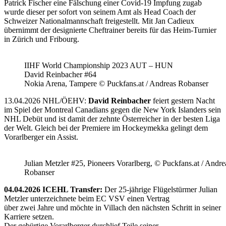
Patrick Fischer eine Fälschung einer Covid-19 Impfung zugab
wurde dieser per sofort von seinem Amt als Head Coach der
Schweizer Nationalmannschaft freigestellt. Mit Jan Cadieux
übernimmt der designierte Cheftrainer bereits für das Heim-Turnier
in Zürich und Fribourg.
IIHF World Championship 2023 AUT – HUN
David Reinbacher #64
Nokia Arena, Tampere © Puckfans.at / Andreas Robanser
13.04.2026 NHL/ÖEHV:
David Reinbacher
feiert gestern Nacht
im Spiel der Montreal Canadians gegen die New York Islanders sein
NHL Debüt und ist damit der zehnte Österreicher in der besten Liga
der Welt. Gleich bei der Premiere im Hockeymekka gelingt dem
Vorarlberger ein Assist.
Julian Metzler #25, Pioneers Vorarlberg, © Puckfans.at / Andre
Robanser
04.04.2026 ICEHL Transfer:
Der 25-jährige Flügelstürmer Julian
Metzler unterzeichnete beim EC VSV einen Vertrag
über zwei Jahre und möchte in Villach den nächsten Schritt in seiner
Karriere setzen.
Der gebürtige Vorarlberger durchlief Teile seiner