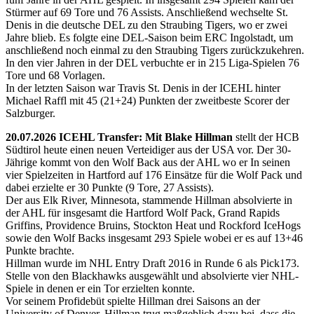
Stürmer auf 69 Tore und 76 Assists. Anschließend wechselte St.
Denis in die deutsche DEL zu den Straubing Tigers, wo er zwei
Jahre blieb. Es folgte eine DEL-Saison beim ERC Ingolstadt, um
anschließend noch einmal zu den Straubing Tigers zurückzukehren.
In den vier Jahren in der DEL verbuchte er in 215 Liga-Spielen 76
Tore und 68 Vorlagen.
In der letzten Saison war Travis St. Denis in der ICEHL hinter
Michael Raffl mit 45 (21+24) Punkten der zweitbeste Scorer der
Salzburger.
20.07.2026 ICEHL Transfer: Mit Blake Hillman
stellt der HCB
Südtirol heute einen neuen Verteidiger aus der USA vor. Der 30-
Jährige kommt von den Wolf Back aus der AHL wo er In seinen
vier Spielzeiten in Hartford auf 176 Einsätze für die Wolf Pack und
dabei erzielte er 30 Punkte (9 Tore, 27 Assists).
Der aus Elk River, Minnesota, stammende Hillman absolvierte in
der AHL für insgesamt die Hartford Wolf Pack, Grand Rapids
Griffins, Providence Bruins, Stockton Heat und Rockford IceHogs
sowie den Wolf Backs insgesamt 293 Spiele wobei er es auf 13+46
Punkte brachte.
Hillman wurde im NHL Entry Draft 2016 in Runde 6 als Pick173.
Stelle von den Blackhawks ausgewählt und absolvierte vier NHL-
Spiele in denen er ein Tor erzielten konnte.
Vor seinem Profidebüt spielte Hillman drei Saisons an der
University of Denver. Hillman trug maßgeblich dazu bei, dass die