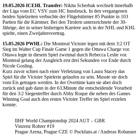
19.05.2026 ICEHL Transfer:
Nikita Scherbak wechselt innerhalb
der Liga vom EC VSV zum HC Innsbruck. In den vergangenen
beiden Spielzeiten verbuchte der Flügelstürmer 85 Punkte in 103
Partien für die Kärntner. Bei den Tirolern unterzeichnete der 30-
Jährige, der in seiner bisherigen Karriere auch in der NHL und KHL
spielte, einen Zweijahresvertrag.
15.05.2026 PWHL:
Die Montreal Victoire legen mit dem 3:2 OT
Sieg im Walter Cup Finale Game 1 gegen die Ottawa Charge vor.
Ottawa legte in diesem Spiel zweimal durch Rebecca Leslie vor.
Montreal gelang der Ausgleich erst drei Sekunden vor Ende durch
Nicole Gosling.
Kurz zuvor schien nach einer Verletzung von Laura Stacey das
Spiel für die Victoire Spielerin gelaufen zu sein. Musste sie doch
vom Eis getragen werden. In der Overtime kam sie aber doch
zurück und gab dann in der 63.Minute die entscheidende Vorarbeit
für den 3:2 Siegestreffer durch Abby Roque die neben des Games
Winning Goal auch den ersten Victoire Treffer im Spiel erzielen
konnte.
IIHF World Championship 2024 AUT – GBR
Vinzenz Rohrer #19
Prague Arena, Prague CZE © Puckfans.at / Andreas Robanser