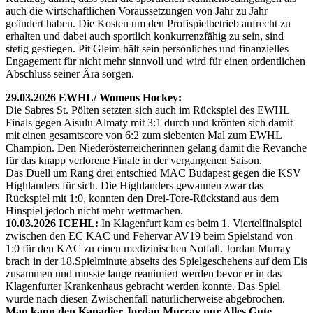
auch die wirtschaftlichen Voraussetzungen von Jahr zu Jahr
geändert haben. Die Kosten um den Profispielbetrieb aufrecht zu
erhalten und dabei auch sportlich konkurrenzfähig zu sein, sind
stetig gestiegen. Pit Gleim hält sein persönliches und finanzielles
Engagement für nicht mehr sinnvoll und wird für einen ordentlichen
Abschluss seiner Ära sorgen.
29.03.2026 EWHL/ Womens Hockey:
Die Sabres St. Pölten setzten sich auch im Rückspiel des EWHL
Finals gegen Aisulu Almaty mit 3:1 durch und krönten sich damit
mit einen gesamtscore von 6:2 zum siebenten Mal zum EWHL
Champion. Den Niederösterreicherinnen gelang damit die Revanche
für das knapp verlorene Finale in der vergangenen Saison.
Das Duell um Rang drei entschied MAC Budapest gegen die KSV
Highlanders für sich. Die Highlanders gewannen zwar das
Rückspiel mit 1:0, konnten den Drei-Tore-Rückstand aus dem
Hinspiel jedoch nicht mehr wettmachen.
10.03.2026 ICEHL:
In Klagenfurt kam es beim 1. Viertelfinalspiel
zwischen den EC KAC und Fehervar AV19 beim Spielstand von
1:0 für den KAC zu einen medizinischen Notfall. Jordan Murray
brach in der 18.Spielminute abseits des Spielgeschehens auf dem Eis
zusammen und musste lange reanimiert werden bevor er in das
Klagenfurter Krankenhaus gebracht werden konnte. Das Spiel
wurde nach diesen Zwischenfall natürlicherweise abgebrochen.
Man kann den Kanadier Jordan Murray nur Alles Gute