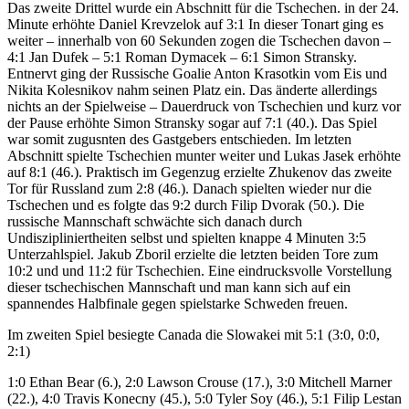
Das zweite Drittel wurde ein Abschnitt für die Tschechen. in der 24.
Minute erhöhte Daniel Krevzelok auf 3:1 In dieser Tonart ging es
weiter – innerhalb von 60 Sekunden zogen die Tschechen davon –
4:1 Jan Dufek – 5:1 Roman Dymacek – 6:1 Simon Stransky.
Entnervt ging der Russische Goalie Anton Krasotkin vom Eis und
Nikita Kolesnikov nahm seinen Platz ein. Das änderte allerdings
nichts an der Spielweise – Dauerdruck von Tschechien und kurz vor
der Pause erhöhte Simon Stransky sogar auf 7:1 (40.). Das Spiel
war somit zugusnten des Gastgebers entschieden. Im letzten
Abschnitt spielte Tschechien munter weiter und Lukas Jasek erhöhte
auf 8:1 (46.). Praktisch im Gegenzug erzielte Zhukenov das zweite
Tor für Russland zum 2:8 (46.). Danach spielten wieder nur die
Tschechen und es folgte das 9:2 durch Filip Dvorak (50.). Die
russische Mannschaft schwächte sich danach durch
Undiszipliniertheiten selbst und spielten knappe 4 Minuten 3:5
Unterzahlspiel. Jakub Zboril erzielte die letzten beiden Tore zum
10:2 und und 11:2 für Tschechien. Eine eindrucksvolle Vorstellung
dieser tschechischen Mannschaft und man kann sich auf ein
spannendes Halbfinale gegen spielstarke Schweden freuen.
Im zweiten Spiel besiegte Canada die Slowakei mit 5:1 (3:0, 0:0,
2:1)
1:0 Ethan Bear (6.), 2:0 Lawson Crouse (17.), 3:0 Mitchell Marner
(22.), 4:0 Travis Konecny (45.), 5:0 Tyler Soy (46.), 5:1 Filip Lestan