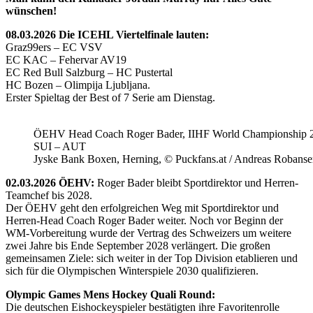
wünschen!
08.03.2026 Die ICEHL Viertelfinale lauten:
Graz99ers – EC VSV
EC KAC – Fehervar AV19
EC Red Bull Salzburg – HC Pustertal
HC Bozen – Olimpija Ljubljana.
Erster Spieltag der Best of 7 Serie am Dienstag.
ÖEHV Head Coach Roger Bader, IIHF World Championship 
SUI – AUT
Jyske Bank Boxen, Herning, © Puckfans.at / Andreas Robanse
02.03.2026 ÖEHV:
Roger Bader bleibt Sportdirektor und Herren-
Teamchef bis 2028.
Der ÖEHV geht den erfolgreichen Weg mit Sportdirektor und
Herren-Head Coach Roger Bader weiter. Noch vor Beginn der
WM-Vorbereitung wurde der Vertrag des Schweizers um weitere
zwei Jahre bis Ende September 2028 verlängert. Die großen
gemeinsamen Ziele: sich weiter in der Top Division etablieren und
sich für die Olympischen Winterspiele 2030 qualifizieren.
Olympic Games Mens Hockey Quali Round:
Die deutschen Eishockeyspieler bestätigten ihre Favoritenrolle