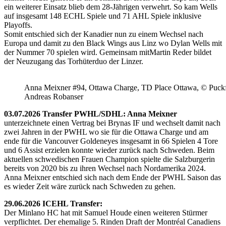
ein weiterer Einsatz blieb dem 28-Jährigen verwehrt. So kam Wells
auf insgesamt 148 ECHL Spiele und 71 AHL Spiele inklusive
Playoffs.
Somit entschied sich der Kanadier nun zu einem Wechsel nach
Europa und damit zu den Black Wings aus Linz wo Dylan Wells mit
der Nummer 70 spielen wird. Gemeinsam mitMartin Reder bildet
der Neuzugang das Torhüterduo der Linzer.
Anna Meixner #94, Ottawa Charge, TD Place Ottawa, © Puckfa
Andreas Robanser
03.07.2026 Transfer PWHL/SDHL: Anna Meixner
unterzeichnete einen Vertrag bei Brynas IF und wechselt damit nach
zwei Jahren in der PWHL wo sie für die Ottawa Charge und am
ende für die Vancouver Goldeneyes insgesamt in 66 Spielen 4 Tore
und 6 Assist erzielen konnte wieder zurück nach Schweden. Beim
aktuellen schwedischen Frauen Champion spielte die Salzburgerin
bereits von 2020 bis zu ihren Wechsel nach Nordamerika 2024.
Anna Meixner entschied sich nach dem Ende der PWHL Saison das
es wieder Zeit wäre zurück nach Schweden zu gehen.
29.06.2026 ICEHL Transfer:
Der Minlano HC hat mit Samuel Houde einen weiteren Stürmer
verpflichtet. Der ehemalige 5. Rinden Draft der Montréal Canadiens