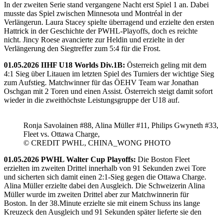
In der zweiten Serie stand vergangene Nacht erst Spiel 1 an. Dabei
musste das Spiel zwischen Minnesota und Montréal in der
Verlängerun. Laura Stacey spielte überragend und erzielte den ersten
Hattrick in der Geschichte der PWHL-Playoffs, doch es reichte
nicht. Jincy Roese avancierte zur Heldin und erzielte in der
Verlängerung den Siegtreffer zum 5:4 für die Frost.
01.05.2026 IIHF U18 Worlds Div.1B:
Österreich geling mit dem
4:1 Sieg über Litauen im letzten Spiel des Turniers der wichtige Sieg
zum Aufstieg. Matchwinner für das ÖEHV Team war Jonathan
Oschgan mit 2 Toren und einen Assist. Österreich steigt damit sofort
wieder in die zweithöchste Leistungsgruppe der U18 auf.
Ronja Savolainen #88, Alina Müller #11, Philips Gwyneth #33
Fleet vs. Ottawa Charge,
© CREDIT PWHL, CHINA_WONG PHOTO
01.05.2026 PWHL Walter Cup Playoffs:
Die Boston Fleet
erzielten im zweiten Drittel innerhalb von 91 Sekunden zwei Tore
und sicherten sich damit einen 2:1-Sieg gegen die Ottawa Charge.
Alina Müller erzielte dabei den Ausgleich. Die Schweizerin Alina
Müller wurde im zweiten Drittel aber zur Matchwinnerin für
Boston. In der 38.Minute erzielte sie mit einem Schuss ins lange
Kreuzeck den Ausgleich und 91 Sekunden später lieferte sie den