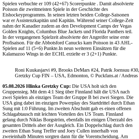
Spielen verbuchte er 109 (42+67) Scorerpunkte . Damit absolvierte
Poisson die zweitmeisten Spiele in der Geschichte des
Eishockeyprogramms. In seinen letzten beiden College-Saisonen
war er Assistenzkapitän und Kapitän. Während seiner College-Zeit
nahm der Kanadier zudem an den Development Camps der Vegas
Golden Knights, Columbus Blue Jackets und Florida Panthers teil.
In der vergangenen Spielzeit absolvierte der Angreifer seine erste
Profisaison. Für die Abbotsford Canucks kam Poisson in 43 AHL-
Spielen auf 11 (5+6) Punkte.In neun weiteren Einsätzen für die
Kalamazoo Wings in der ECHL erzielte er 3 (2+1) Punkte.
Roni Kuukasjarvi #9, Brooks DeMars #24, Patrik Joensuu #30
Gretzky Cup FIN – USA, Edmonton, © Puckfans.at / Andreas
05.08.2026 Hlinka Gretzky Cup:
Die USA holt sich den
Gruppensieg. Mit dem 4:1 Sieg über Finnland hält die USA nach
zwei Spielen als einziges Team der Gruppe B bei zwei Siegen. Die
USA ging dabei im einzigen Powerplay des Startdrittel durch Ethan
Sung mit 1:0 Führung. Im zweiten Abschnitt gab es einen offenen
Schlagabtausch mit leichten Vorteilen des US Team. Finnland
gelang durch Niklas Borgström, ebenfalls im einigen Überzahl des
gesamten Drittels aber der Ausgleich. Ein Doppelschlag durch den
zweiten Ethan Sung Treffer und Joey Cullen innerhalb von
zweieinhalb Minuten sorgten dann für die Vorentscheidung. Am