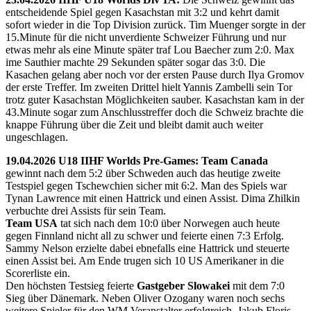
entscheidende Spiel gegen Kasachstan mit 3:2 und kehrt damit
sofort wieder in die Top Division zurück. Tim Muenger sorgte in der
15.Minute für die nicht unverdiente Schweizer Führung und nur
etwas mehr als eine Minute später traf Lou Baecher zum 2:0. Max
ime Sauthier machte 29 Sekunden später sogar das 3:0. Die
Kasachen gelang aber noch vor der ersten Pause durch Ilya Gromov
der erste Treffer. Im zweiten Drittel hielt Yannis Zambelli sein Tor
trotz guter Kasachstan Möglichkeiten sauber. Kasachstan kam in der
43.Minute sogar zum Anschlusstreffer doch die Schweiz brachte die
knappe Führung über die Zeit und bleibt damit auch weiter
ungeschlagen.
19.04.2026 U18 IIHF Worlds Pre-Games: Team Canada
gewinnt nach dem 5:2 über Schweden auch das heutige zweite
Testspiel gegen Tschewchien sicher mit 6:2. Man des Spiels war
Tynan Lawrence mit einen Hattrick und einen Assist. Dima Zhilkin
verbuchte drei Assists für sein Team.
Team USA
tat sich nach dem 10:0 über Norwegen auch heute
gegen Finnland nicht all zu schwer und feierte einen 7:3 Erfolg.
Sammy Nelson erzielte dabei ebnefalls eine Hattrick und steuerte
einen Assist bei. Am Ende trugen sich 10 US Amerikaner in die
Scorerliste ein.
Den höchsten Testsieg feierte
Gastgeber Slowakei
mit dem 7:0
Sieg über Dänemark. Neben Oliver Ozogany waren noch sechs
weitere Spieler für den WM Veranstalter erfolgreich. Jakub Floris,