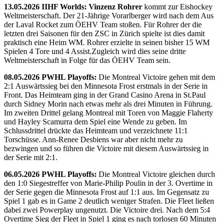
13.05.2026 IIHF Worlds: Vinzenz Rohrer
kommt zur Eishockey
Weltmeisterschaft. Der 21-Jährige Vorarlberger wird nach dem Aus
der Laval Rocket zum ÖEHV Team stoßen. Für Rohrer der die
letzten drei Saisonen für den ZSC in Zürich spielte ist dies damit
praktisch eine Heim WM. Rohrer erzielte in seinen bisher 15 WM
Spielen 4 Tore und 4 Assist.Zugleich wird dies seine dritte
Weltmeisterschaft in Folge für das ÖEHV Team sein.
08.05.2026 PWHL Playoffs:
Die Montreal Victoire gehen mit dem
2:1 Auswärtssieg bei den Minnesota Frost erstmals in der Serie in
Front. Das Heimteam ging in der Grand Casino Arena in St.Paul
durch Sidney Morin nach etwas mehr als drei Minuten in Führung.
Im zweiten Drittel gelang Montreal mit Toren von Maggie Flaherty
und Hayley Scamurra dem Spiel eine Wende zu geben. Im
Schlussdrittel drückte das Heimteam und verzeichnete 11:1
Torschüsse. Ann-Renee Desbiens war aber nicht mehr zu
bezwingen und so führen die Victoire mit diesem Auswärtssieg in
der Serie mit 2:1.
06.05.2026 PWHL Playoffs:
Die Montreal Victoire gleichen durch
den 1:0 Siegestreffer von Marie-Philip Poulin in der 3. Overtime in
der Serie gegen die Minnesota Frost auf 1:1 aus. Im Gegensatz zu
Spiel 1 gab es in Game 2 deutlich weniger Strafen. Die Fleet ließen
dabei zwei Powerplay ungenutzt. Die Victoire drei. Nach dem 5:4
Overtime Sieg der Fleet in Spiel 1 ging es nach torlosen 60 Minuten