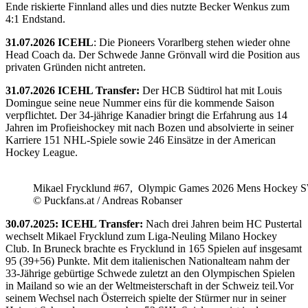
Ende riskierte Finnland alles und dies nutzte Becker Wenkus zum
4:1 Endstand.
31.07.2026 ICEHL
: Die Pioneers Vorarlberg stehen wieder ohne
Head Coach da. Der Schwede Janne Grönvall wird die Position aus
privaten Gründen nicht antreten.
31.07.2026 ICEHL Transfer:
Der HCB Südtirol hat mit Louis
Domingue seine neue Nummer eins für die kommende Saison
verpflichtet. Der 34-jährige Kanadier bringt die Erfahrung aus 14
Jahren im Profieishockey mit nach Bozen und absolvierte in seiner
Karriere 151 NHL-Spiele sowie 246 Einsätze in der American
Hockey League.
Mikael Frycklund #67, Olympic Games 2026 Mens Hockey 
© Puckfans.at / Andreas Robanser
30.07.2025: ICEHL Transfer:
Nach drei Jahren beim HC Pustertal
wechselt Mikael Frycklund zum Liga-Neuling Milano Hockey
Club. In Bruneck brachte es Frycklund in 165 Spielen auf insgesamt
95 (39+56) Punkte. Mit dem italienischen Nationalteam nahm der
33-Jährige gebürtige Schwede zuletzt an den Olympischen Spielen
in Mailand so wie an der Weltmeisterschaft in der Schweiz teil.Vor
seinem Wechsel nach Österreich spielte der Stürmer nur in seiner