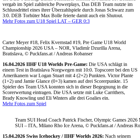
vergab im Spiel zahlreiche Powerplays, Das DEB Team nutzte im
Schlussdrittel eines ihrer Überzahlspiele durch Jonas Schwarz zum
3:0. DEB Torhüter Max Bolle feierte damit auch ein Shutout.
Mehr Fotos zum U18 Spiel LAT – GER 0:3
Carter Meyer #18, Felix Kvernstad #19, Pre Game U18 World
Championship 2026 USA – NOR, Vladimír Dzurilla Arena,
Bratislava, © Puckfans.at / Andreas Robanser
16.04.2026 IIHF U18 Worlds Pre-Game:
Die USA schlägt in
einem Test in Bratislava Norgwegen mit 10:0. Topscorer bei den US
Amerikanern war Logan Stuart mit 4 (2+2) Punkten. Victor Plante
(1+2) und Jamie Glance (0+3) kamen auf drei Scorerpunkte. 15
Spieler des Team USA konnten sich in dieser Begegnung in die
Scorerwertung eintragen. Die USA setzte mit Luke Carrithers,
Brady Knowling und Eli Winters alle drei Goalies ein.
Mehr Fotos zum Spiel
Team SUI Head Coach Patrick Fischer, Olympic Games 202
SUI – ITA, Milano Rho Ice Arena, © Puckfans.at / Andreas R
15.04.2026 Swiss Icehockey / IIHF Worlds 2026:
Nach seinem