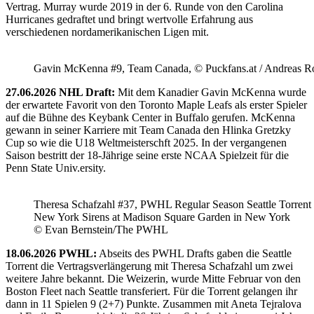
Vertrag. Murray wurde 2019 in der 6. Runde von den Carolina
Hurricanes gedraftet und bringt wertvolle Erfahrung aus
verschiedenen nordamerikanischen Ligen mit.
Gavin McKenna #9, Team Canada, © Puckfans.at / Andreas R
27.06.2026 NHL Draft:
Mit dem Kanadier Gavin McKenna wurde
der erwartete Favorit von den Toronto Maple Leafs als erster Spieler
auf die Bühne des Keybank Center in Buffalo gerufen. McKenna
gewann in seiner Karriere mit Team Canada den Hlinka Gretzky
Cup so wie die U18 Weltmeisterschft 2025. In der vergangenen
Saison bestritt der 18-Jährige seine erste NCAA Spielzeit für die
Penn State Univ.ersity.
Theresa Schafzahl #37, PWHL Regular Season Seattle Torrent 
New York Sirens at Madison Square Garden in New York
© Evan Bernstein/The PWHL
18.06.2026 PWHL:
Abseits des PWHL Drafts gaben die Seattle
Torrent die Vertragsverlängerung mit Theresa Schafzahl um zwei
weitere Jahre bekannt. Die Weizerin, wurde Mitte Februar von den
Boston Fleet nach Seattle transferiert. Für die Torrent gelangen ihr
dann in 11 Spielen 9 (2+7) Punkte. Zusammen mit Aneta Tejralova