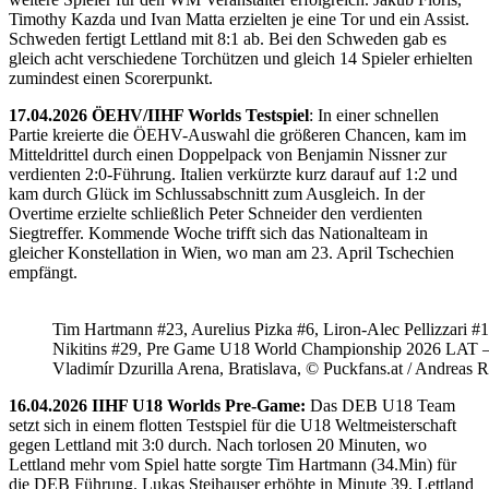
Timothy Kazda und Ivan Matta erzielten je eine Tor und ein Assist.
Schweden fertigt Lettland mit 8:1 ab. Bei den Schweden gab es
gleich acht verschiedene Torchützen und gleich 14 Spieler erhielten
zumindest einen Scorerpunkt.
17.04.2026 ÖEHV/IIHF Worlds Testspiel
: In einer schnellen
Partie kreierte die ÖEHV-Auswahl die größeren Chancen, kam im
Mitteldrittel durch einen Doppelpack von Benjamin Nissner zur
verdienten 2:0-Führung. Italien verkürzte kurz darauf auf 1:2 und
kam durch Glück im Schlussabschnitt zum Ausgleich. In der
Overtime erzielte schließlich Peter Schneider den verdienten
Siegtreffer. Kommende Woche trifft sich das Nationalteam in
gleicher Konstellation in Wien, wo man am 23. April Tschechien
empfängt.
Tim Hartmann #23, Aurelius Pizka #6, Liron-Alec Pellizzari #16
Nikitins #29, Pre Game U18 World Championship 2026 LAT 
Vladimír Dzurilla Arena, Bratislava, © Puckfans.at / Andreas 
16.04.2026 IIHF U18 Worlds Pre-Game:
Das DEB U18 Team
setzt sich in einem flotten Testspiel für die U18 Weltmeisterschaft
gegen Lettland mit 3:0 durch. Nach torlosen 20 Minuten, wo
Lettland mehr vom Spiel hatte sorgte Tim Hartmann (34.Min) für
die DEB Führung. Lukas Steihauser erhöhte in Minute 39. Lettland