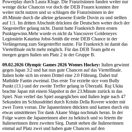
Powerplay durch Laura Kluge. Die Französinnen fanden weiter nur
wenige dicke Chancen vor doch die DEB Frauen konnten ihre
weiter nicht nutzen und so schlugen die Französinnen in der
49.Minute durch die alleine gelassene Estelle Duvin zu und stellten
auf 1:1. Im dritten Abschnitt drückten die Deutschen weiter doch der
Siegestreffer gelang nicht. Damit hatte Frankreich ihren ersten
Punktgewinn.Mehr wurde es nicht da Vancouver Goldeneyes
Legionärin Katarina Jobst-Smith die erste DEB Chance in der
Verlängerung zum Siegestreffer nutzte. Für Frankreich ist damit das
Viertelfinale nicht mehr möglich. Für das DEB Team geht es
morgen gegen Italien um Platz 2 in der Gruppe B.
09.02.2026 Olympic Games 2026 Womes Hockey:
Italien gewinnt
gegen Japan 3:2 und hat nun gute Chancen auf das Viertelfinale.
Italien holte sich im ersten Drittel eine 2:0 Führung. Dabei traf
Mathilde Fantin zweimal. Das erste Tor erzielte sice vom Bully
Punkt (13.) und der zweite Treffer gelang in Überzahl. Ruj Ukita
brachte Japan mit einem Slapshot in der 23.Minute zurück in das
Spiel. Nun verlief das Spiel ausgeglichen und Italien legte nach 47
Sekunden im Schlussdrittel durch Kristin Della Rovere wieder mit
zwei Toren vorran. Die Japanerinnen dtückten und kamen durch ein
etwas umstrittenes Tor dank Akane Shiga nochmals heran. In der
Folge waren die Japanerinnen aber zu hektisch und so feiertn die
Italienerinnen ihren zweiten Sieg. Damit stehen die Italienerinnen
einmal auf Platz zwei und haben gute Chancen auf den