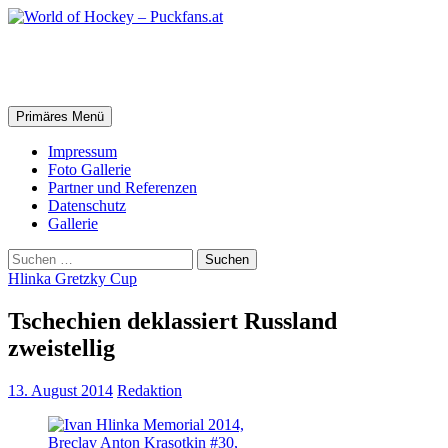
Zum
Inhalt
springen
World of Hockey – Puckfans.at
Suchen
Primäres Menü
Impressum
Foto Gallerie
Partner und Referenzen
Datenschutz
Gallerie
Suchen
nach:
Hlinka Gretzky Cup
Tschechien deklassiert Russland
zweistellig
13. August 2014
Redaktion