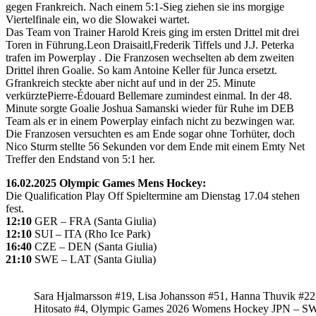
gegen Frankreich. Nach einem 5:1-Sieg ziehen sie ins morgige
Viertelfinale ein, wo die Slowakei wartet.
Das Team von Trainer Harold Kreis ging im ersten Drittel mit drei
Toren in Führung.Leon Draisaitl,Frederik Tiffels und J.J. Peterka
trafen im Powerplay . Die Franzosen wechselten ab dem zweiten
Drittel ihren Goalie. So kam Antoine Keller für Junca ersetzt.
Gfrankreich steckte aber nicht auf und in der 25. Minute
verkürztePierre-Édouard Bellemare zumindest einmal. In der 48.
Minute sorgte Goalie Joshua Samanski wieder für Ruhe im DEB
Team als er in einem Powerplay einfach nicht zu bezwingen war.
Die Franzosen versuchten es am Ende sogar ohne Torhüter, doch
Nico Sturm stellte 56 Sekunden vor dem Ende mit einem Emty Net
Treffer den Endstand von 5:1 her.
16.02.2025 Olympic Games Mens Hockey:
Die Qualification Play Off Spieltermine am Dienstag 17.04 stehen
fest.
12:10
GER – FRA (Santa Giulia)
12:10
SUI – ITA (Rho Ice Park)
16:40
CZE – DEN (Santa Giulia)
21:10
SWE – LAT (Santa Giulia)
Sara Hjalmarsson #19, Lisa Johansson #51, Hanna Thuvik #22
Hitosato #4, Olympic Games 2026 Womens Hockey JPN – S