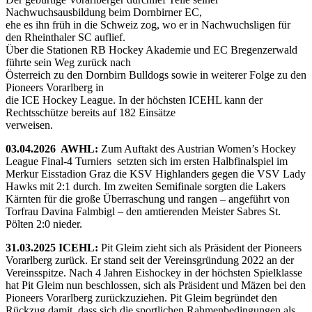
Nachwuchsausbildung beim Dornbirner EC,
ehe es ihn früh in die Schweiz zog, wo er in Nachwuchsligen für
den Rheinthaler SC auflief.
Über die Stationen RB Hockey Akademie und EC Bregenzerwald
führte sein Weg zurück nach
Österreich zu den Dornbirn Bulldogs sowie in weiterer Folge zu den
Pioneers Vorarlberg in
die ICE Hockey League. In der höchsten ICEHL kann der
Rechtsschütze bereits auf 182 Einsätze
verweisen.
03.04.2026 AWHL:
Zum Auftakt des Austrian Women’s Hockey
League Final-4 Turniers setzten sich im ersten Halbfinalspiel im
Merkur Eisstadion Graz die KSV Highlanders gegen die VSV Lady
Hawks mit 2:1 durch. Im zweiten Semifinale sorgten die Lakers
Kärnten für die große Überraschung und rangen – angeführt von
Torfrau Davina Falmbigl – den amtierenden Meister Sabres St.
Pölten 2:0 nieder.
31.03.2025 ICEHL:
Pit Gleim zieht sich als Präsident der Pioneers
Vorarlberg zurück. Er stand seit der Vereinsgründung 2022 an der
Vereinsspitze. Nach 4 Jahren Eishockey in der höchsten Spielklasse
hat Pit Gleim nun beschlossen, sich als Präsident und Mäzen bei den
Pioneers Vorarlberg zurückzuziehen. Pit Gleim begründet den
Rückzug damit, dass sich die sportlichen Rahmenbedingungen als