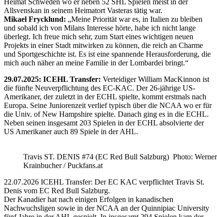
Heimat Schweden wo er neben 52 SHL Spielen meist in der
Allsvenskan in seinem Heimatort Vasteras tätig war.
Mikael Frycklund:
„Meine Priorität war es, in Italien zu bleiben
und sobald ich von Milans Interesse hörte, habe ich nicht lange
überlegt. Ich freue mich sehr, zum Start eines wichtigen neuen
Projekts in einer Stadt mitwirken zu können, die reich an Charme
und Sportgeschichte ist. Es ist eine spannende Herausforderung, die
mich auch näher an meine Familie in der Lombardei bringt.“
29.07.2025: ICEHL Transfer:
Verteidiger William MacKinnon ist
die fünfte Neuverpflichtung des EC-KAC. Der 26-jährige US-
Amerikaner, der zuletzt in der ECHL spielte, kommt erstmals nach
Europa. Seine Juniorenzeit verlief typisch über die NCAA wo er für
die Univ. of New Hampshire spielte. Danach ging es in die ECHL.
Neben seinen insgesamt 203 Spielen in der ECHL absolvierte der
US Amerikaner auch 89 Spiele in der AHL.
Travis ST. DENIS #74 (EC Red Bull Salzburg) Photo: Werner
Krainbucher / Puckfans.at
22.07.2026 ICEHL Transfer: Der EC KAC verpflichtet Travis St.
Denis vom EC Red Bull Salzburg.
Der Kanadier hat nach einigen Erfolgen in kanadischen
Nachwuchsligen sowie in der NCAA an der Quinnipiac University
fünf Jahre in der AHL gespielt. In insgesamt 294 Spielen kam der