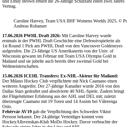
und Emily Brown erhielt die 26-Jährige Schafzahl einen zwei Jahres
Vertrag.
Caroline Harvey, Team USA IIHF Womens Worlds 2025, © Puc
Andreas Robanser
17.06.2026 PWHL Draft 2026:
Mit Caroline Harvey wurde
erstmals in der PWHL Draft Geschichte eine Defensivspielerin als
1st Round 1 Pick am PWHL Draft von den Vancouver Goldeneyes
aufgerufen. Die 23-Jährige US Amerikanerin von der Univ. of
Wisconsin gewann im Februar mit Team USA Olympia Gold in
Mailand und sie jubelte auch bereits über zweimal Gold bei
Weltmeisterschaften.
15.06.2026 ICEHL Transfers: Ex-NHL-Akteur für Mailand:
Der Milano Hockey Club verpflichtete mit Nick Caamano einen
weiteren Angreifer. Der 27-jährige Kanadier wurde 2016 von den
Dallas Stars gedraftet und absolvierte 40 NHL-Spiele. Zudem bringt
der Flügelstürmer Erfahrung aus der AHL und DEL mit; zuletzt
überzeugte Caamano mit 19 Toren und 14 Assists bei Vålerenga
Oslo.
Fehérvár AV19
gab die Verpflichtung des Schweden Viktor
Persson bekannt. Der 24-jährige Verteidiger kommt vom
HockeyAllsvenskan-Klub MoDo Hockey. Davor verbrachte der
Schwede einige Jahre in der Liiga und SHL.