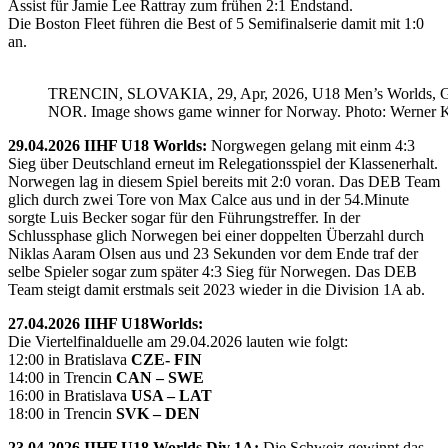
Assist für Jamie Lee Rattray zum frühen 2:1 Endstand.
Die Boston Fleet führen die Best of 5 Semifinalserie damit mit 1:0
an.
TRENCIN, SLOVAKIA, 29, Apr, 2026, U18 Men’s Worlds, 
NOR. Image shows game winner for Norway. Photo: Werner K
29.04.2026 IIHF U18 Worlds:
Norgwegen gelang mit einm 4:3
Sieg über Deutschland erneut im Relegationsspiel der Klassenerhalt.
Norwegen lag in diesem Spiel bereits mit 2:0 voran. Das DEB Team
glich durch zwei Tore von Max Calce aus und in der 54.Minute
sorgte Luis Becker sogar für den Führungstreffer. In der
Schlussphase glich Norwegen bei einer doppelten Überzahl durch
Niklas Aaram Olsen aus und 23 Sekunden vor dem Ende traf der
selbe Spieler sogar zum später 4:3 Sieg für Norwegen. Das DEB
Team steigt damit erstmals seit 2023 wieder in die Division 1A ab.
27.04.2026 IIHF U18Worlds:
Die Viertelfinalduelle am 29.04.2026 lauten wie folgt:
12:00 in Bratislava
CZE- FIN
14:00 in Trencin
CAN – SWE
16:00 in Bratislava
USA – LAT
18:00 in Trencin
SVK – DEN
23.04.2026 IIHF U18 Worlds Div 1A:
Die Schweiz gewinnt das