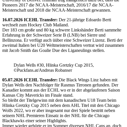
Pioneers 2017 die NCAA-Meisterschaft, 2016/17 die NCAA-
Meisterschaft und 2018 die NCAA-Meisterschaft gewannen.
16.07.2026 ICEHL Transfer:
Der 21-jährige Edoardo Berti
wechselt zum Hockey Club Mailand.
Der 183 cm große und 80 kg schwere Linkshänder Berti sammelte
Erfahrung in der Schweizer Serie B (LNB) bei Sierre und
Bellinzona. Er verfügt auch üüber eine Schweizer Lizenz. Berti der
zweimal Italien bei U20 Weltmeisterschaften vertrat wird zusammen
mit Jacob Smith das Goalie Due des Liganeulings stellen.
Dylan Wells #30, Hlinka Gretzky Cup 2015,
©Puckfans.at/Andreas Robanser
05.07.2026 ICEHL Transfer:
Die Black Wings Linz haben mit
Dylan Wells den Nachfolger für Rasmus Tirronen gefunden. Der
Kanadier kommt aus der ECHL wo er in der abgelaufenen Saison
Kansas City Mavericks im Finale stand.
So bleibt der Titelgewinn mit dem kanadischen U18 Team beim
Hlinka Gretzky Cup 2015 neben dem AHL Titel mit den Chicago
Wolfs 2022, wo er aber insgesamt nur drei Spiele bestritt neben
seinem NHL Premieren Einsatz in der NHL für die Chicago
Blackhawks einer seiner Highlights.
Immer wieder gehörte er im Sommer diversen NHL Caps an, doch