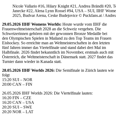
Nicole Vallario #16, Hilary Knight #21, Andrea Brändli #20, T
Janecke #22, Alena Lynn Rossel #94, USA – SUI, IIHF Wome
2025, Budvar Arena, Ceske Budejovice © Puckfans.at / Andre
29.05.2026 IIHF Womens Worlds:
Heute wurde vom IIHF die
Frauenweltmeisterschaft 2028 an die Schweiz vergeben. Die
Schweizerinnen gehören mit der gewonnen Bronze Medaille bei
den Olympischen Spielen in Mailand zu den Top Teams im Frauen
Eishockey. So erreichte man an Weltmeisterschaften in den letzten
fünf Jahren immer das Viertelfinale und stand dabei drei Mal im
Halbfinale. 2026 findet bekanntlich im November, erstmals auch mit
Österreich, die Weltmeisterschaft in Dänemark statt. 2027 findet das
Turnier dann wieder in Kanada statt.
28.05.2026 IIHF Worlds 2026:
Die Semifinale in Zürich lauten wie
folgt
15:20 SUI – NOR
20:00 CAN – FIN
26.05.2026 IIHF Worlds 2026: Die Viertelfinale lauten:
16:20 FIN – CZE
16:20 CAN – USA
20:20 SUI – SWE
20:20 NOR – LAT