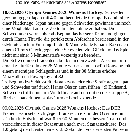
Rho Ice Park, © Puckfans.at / Andreas Robanser
10.02.2026 Olympic Games 2026 Womens Hockey:
Schweden
gewinnt gegen Japan mit 4:0 und beendet die Gruppe B damit ohne
einer Niederlage. Japan musste gegen Schweden gewinnen um noch
eine Möglichkeit auf die Viertelfinalteilnahme zu haben. Die
Schwedinnen waren aber ab Beginn das bessere Team und gingen
durch Hanna Thuvik, die perfekt zum Abfäschen bereit stand in der
6.Minute auch in Führung. In der 9.Minute hatte kanami Raki nach
einem Chross Check gegen eine Schweden viel Glück um das Spiel
nicht mit einer 5 Minutenstarfe vorzeitig zu beenden.
Die Schwedinnen brauchten aber bis in den zweiten Abschnitt um
erneut zu treffen. In der 26.Minute war es dann Josefin Bouveng mit
einem mächtigen Schlagschuss und in der 38.Minute erhöhte
MiraHallin im Powerplay auf 3:0.
Tz Beginn des Schlussdrittels gab es wieder eine Strafe gegen japan
und Schweden traf durch Hanna Olsson zum frühen 4:0 Endstand.
Schweden trifft damit im Viertelfinale auf den dritten der Gruppe A,
für die Japanerinnen ist das Turnier bereits zuende.
09.02.2026 Olympic Games 2026 Womens Hockey: Das DEB
Frauen Team setzt sich gegen Frankreich erst in der Overtime mit
2:1 durch. Eutschland war über 60 Minuten das bessere Team und
verzeichnete in dieser Begegnung auch zwei Stangenschüsse. Das
1:0 gelang den Deutschen erst 33.Sekunden vor der ersten Pause im