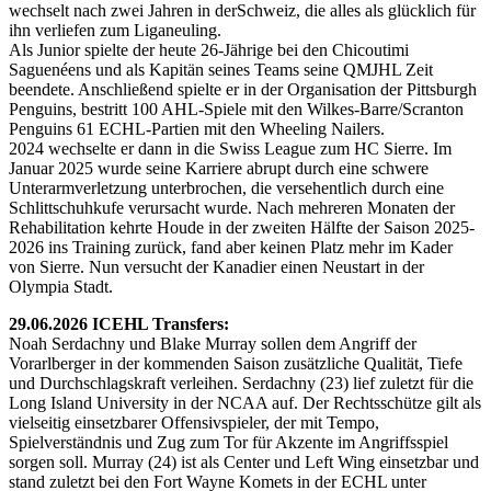
wechselt nach zwei Jahren in derSchweiz, die alles als glücklich für
ihn verliefen zum Liganeuling.
Als Junior spielte der heute 26-Jährige bei den Chicoutimi
Saguenéens und als Kapitän seines Teams seine QMJHL Zeit
beendete. Anschließend spielte er in der Organisation der Pittsburgh
Penguins, bestritt 100 AHL-Spiele mit den Wilkes-Barre/Scranton
Penguins 61 ECHL-Partien mit den Wheeling Nailers.
2024 wechselte er dann in die Swiss League zum HC Sierre. Im
Januar 2025 wurde seine Karriere abrupt durch eine schwere
Unterarmverletzung unterbrochen, die versehentlich durch eine
Schlittschuhkufe verursacht wurde. Nach mehreren Monaten der
Rehabilitation kehrte Houde in der zweiten Hälfte der Saison 2025-
2026 ins Training zurück, fand aber keinen Platz mehr im Kader
von Sierre. Nun versucht der Kanadier einen Neustart in der
Olympia Stadt.
29.06.2026 ICEHL Transfers:
Noah Serdachny und Blake Murray sollen dem Angriff der
Vorarlberger in der kommenden Saison zusätzliche Qualität, Tiefe
und Durchschlagskraft verleihen. Serdachny (23) lief zuletzt für die
Long Island University in der NCAA auf. Der Rechtsschütze gilt als
vielseitig einsetzbarer Offensivspieler, der mit Tempo,
Spielverständnis und Zug zum Tor für Akzente im Angriffsspiel
sorgen soll. Murray (24) ist als Center und Left Wing einsetzbar und
stand zuletzt bei den Fort Wayne Komets in der ECHL unter