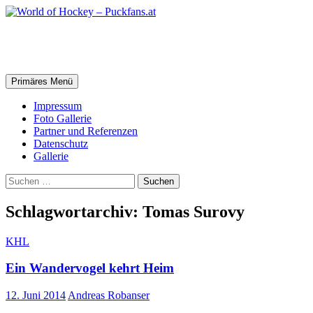
Zum
Inhalt
springen
World of Hockey – Puckfans.at
Suchen
Primäres Menü
Impressum
Foto Gallerie
Partner und Referenzen
Datenschutz
Gallerie
Suchen
nach:
Schlagwortarchiv: Tomas Surovy
KHL
Ein Wandervogel kehrt Heim
12. Juni 2014
Andreas Robanser