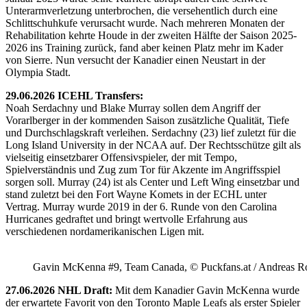
Unterarmverletzung unterbrochen, die versehentlich durch eine
Schlittschuhkufe verursacht wurde. Nach mehreren Monaten der
Rehabilitation kehrte Houde in der zweiten Hälfte der Saison 2025-
2026 ins Training zurück, fand aber keinen Platz mehr im Kader
von Sierre. Nun versucht der Kanadier einen Neustart in der
Olympia Stadt.
29.06.2026 ICEHL Transfers:
Noah Serdachny und Blake Murray sollen dem Angriff der
Vorarlberger in der kommenden Saison zusätzliche Qualität, Tiefe
und Durchschlagskraft verleihen. Serdachny (23) lief zuletzt für die
Long Island University in der NCAA auf. Der Rechtsschütze gilt als
vielseitig einsetzbarer Offensivspieler, der mit Tempo,
Spielverständnis und Zug zum Tor für Akzente im Angriffsspiel
sorgen soll. Murray (24) ist als Center und Left Wing einsetzbar und
stand zuletzt bei den Fort Wayne Komets in der ECHL unter
Vertrag. Murray wurde 2019 in der 6. Runde von den Carolina
Hurricanes gedraftet und bringt wertvolle Erfahrung aus
verschiedenen nordamerikanischen Ligen mit.
Gavin McKenna #9, Team Canada, © Puckfans.at / Andreas R
27.06.2026 NHL Draft:
Mit dem Kanadier Gavin McKenna wurde
der erwartete Favorit von den Toronto Maple Leafs als erster Spieler