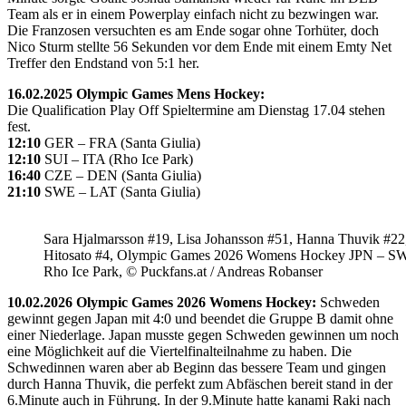
Team als er in einem Powerplay einfach nicht zu bezwingen war.
Die Franzosen versuchten es am Ende sogar ohne Torhüter, doch
Nico Sturm stellte 56 Sekunden vor dem Ende mit einem Emty Net
Treffer den Endstand von 5:1 her.
16.02.2025 Olympic Games Mens Hockey:
Die Qualification Play Off Spieltermine am Dienstag 17.04 stehen
fest.
12:10
GER – FRA (Santa Giulia)
12:10
SUI – ITA (Rho Ice Park)
16:40
CZE – DEN (Santa Giulia)
21:10
SWE – LAT (Santa Giulia)
Sara Hjalmarsson #19, Lisa Johansson #51, Hanna Thuvik #22
Hitosato #4, Olympic Games 2026 Womens Hockey JPN – S
Rho Ice Park, © Puckfans.at / Andreas Robanser
10.02.2026 Olympic Games 2026 Womens Hockey:
Schweden
gewinnt gegen Japan mit 4:0 und beendet die Gruppe B damit ohne
einer Niederlage. Japan musste gegen Schweden gewinnen um noch
eine Möglichkeit auf die Viertelfinalteilnahme zu haben. Die
Schwedinnen waren aber ab Beginn das bessere Team und gingen
durch Hanna Thuvik, die perfekt zum Abfäschen bereit stand in der
6.Minute auch in Führung. In der 9.Minute hatte kanami Raki nach