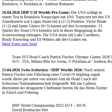
Bratislava, © Puckfans.at / Andreas Robanser
16.04.2026 IIHF U18 Worlds Pre-Game:
Die USA schlägt in
einem Test in Bratislava Norgwegen mit 10:0. Topscorer bei den US
Amerikanern war Logan Stuart mit 4 (2+2) Punkten. Victor Plante
(1+2) und Jamie Glance (0+3) kamen auf drei Scorerpunkte. 15
Spieler des Team USA konnten sich in dieser Begegnung in die
Scorerwertung eintragen. Die USA setzte mit Luke Carrithers,
Brady Knowling und Eli Winters alle drei Goalies ein.
Mehr Fotos zum Spiel
Team SUI Head Coach Patrick Fischer, Olympic Games 202
SUI – ITA, Milano Rho Ice Arena, © Puckfans.at / Andreas R
15.04.2026 Swiss Icehockey / IIHF Worlds 2026:
Nach seinem
Patrick Fischer eine Fälschung einer Covid-19 Impfung zugab
wurde dieser per sofort von seinem Amt als Head Coach der
Schweizer Nationalmannschaft freigestellt. Mit Jan Cadieux
übernimmt der designierte Cheftrainer bereits für das Heim-Turnier
in Zürich und Fribourg.
IIHF World Championship 2023 AUT – HUN
David Reinbacher #64