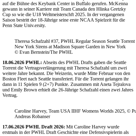
auf die Bühne des Keybank Center in Buffalo gerufen. McKenna
gewann in seiner Karriere mit Team Canada den Hlinka Gretzky
Cup so wie die U18 Weltmeisterschft 2025. In der vergangenen
Saison bestritt der 18-Jährige seine erste NCAA Spielzeit für die
Penn State Univ.ersity.
Theresa Schafzahl #37, PWHL Regular Season Seattle Torrent 
New York Sirens at Madison Square Garden in New York
© Evan Bernstein/The PWHL
18.06.2026 PWHL:
Abseits des PWHL Drafts gaben die Seattle
Torrent die Vertragsverlängerung mit Theresa Schafzahl um zwei
weitere Jahre bekannt. Die Weizerin, wurde Mitte Februar von den
Boston Fleet nach Seattle transferiert. Für die Torrent gelangen ihr
dann in 11 Spielen 9 (2+7) Punkte. Zusammen mit Aneta Tejralova
und Emily Brown erhielt die 26-Jährige Schafzahl einen zwei Jahres
Vertrag.
Caroline Harvey, Team USA IIHF Womens Worlds 2025, © Puc
Andreas Robanser
17.06.2026 PWHL Draft 2026:
Mit Caroline Harvey wurde
erstmals in der PWHL Draft Geschichte eine Defensivspielerin als