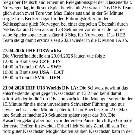
Sieg über Deutschland erneut im Relegationsspiel der Klassenerhalt.
Norwegen lag in diesem Spiel bereits mit 2:0 voran. Das DEB Team
glich durch zwei Tore von Max Calce aus und in der 54.Minute
sorgte Luis Becker sogar für den Führungstreffer. In der
Schlussphase glich Norwegen bei einer doppelten Überzahl durch
Niklas Aaram Olsen aus und 23 Sekunden vor dem Ende traf der
selbe Spieler sogar zum später 4:3 Sieg für Norwegen. Das DEB
Team steigt damit erstmals seit 2023 wieder in die Division 1A ab.
27.04.2026 IIHF U18Worlds:
Die Viertelfinalduelle am 29.04.2026 lauten wie folgt:
12:00 in Bratislava
CZE- FIN
14:00 in Trencin
CAN – SWE
16:00 in Bratislava
USA – LAT
18:00 in Trencin
SVK – DEN
23.04.2026 IIHF U18 Worlds Div 1A:
Die Schweiz gewinnt das
entscheidende Spiel gegen Kasachstan mit 3:2 und kehrt damit
sofort wieder in die Top Division zurück. Tim Muenger sorgte in der
15.Minute für die nicht unverdiente Schweizer Führung und nur
etwas mehr als eine Minute später traf Lou Baecher zum 2:0. Max
ime Sauthier machte 29 Sekunden später sogar das 3:0. Die
Kasachen gelang aber noch vor der ersten Pause durch Ilya Gromov
der erste Treffer. Im zweiten Drittel hielt Yannis Zambelli sein Tor
trotz guter Kasachstan Möglichkeiten sauber. Kasachstan kam in der