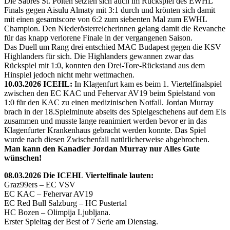
Die Sabres St. Pölten setzten sich auch im Rückspiel des EWHL
Finals gegen Aisulu Almaty mit 3:1 durch und krönten sich damit
mit einen gesamtscore von 6:2 zum siebenten Mal zum EWHL
Champion. Den Niederösterreicherinnen gelang damit die Revanche
für das knapp verlorene Finale in der vergangenen Saison.
Das Duell um Rang drei entschied MAC Budapest gegen die KSV
Highlanders für sich. Die Highlanders gewannen zwar das
Rückspiel mit 1:0, konnten den Drei-Tore-Rückstand aus dem
Hinspiel jedoch nicht mehr wettmachen.
10.03.2026 ICEHL:
In Klagenfurt kam es beim 1. Viertelfinalspiel
zwischen den EC KAC und Fehervar AV19 beim Spielstand von
1:0 für den KAC zu einen medizinischen Notfall. Jordan Murray
brach in der 18.Spielminute abseits des Spielgeschehens auf dem Eis
zusammen und musste lange reanimiert werden bevor er in das
Klagenfurter Krankenhaus gebracht werden konnte. Das Spiel
wurde nach diesen Zwischenfall natürlicherweise abgebrochen.
Man kann den Kanadier Jordan Murray nur Alles Gute
wünschen!
08.03.2026 Die ICEHL Viertelfinale lauten:
Graz99ers – EC VSV
EC KAC – Fehervar AV19
EC Red Bull Salzburg – HC Pustertal
HC Bozen – Olimpija Ljubljana.
Erster Spieltag der Best of 7 Serie am Dienstag.