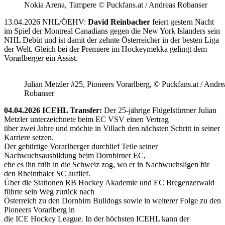
Nokia Arena, Tampere © Puckfans.at / Andreas Robanser
13.04.2026 NHL/ÖEHV:
David Reinbacher
feiert gestern Nacht
im Spiel der Montreal Canadians gegen die New York Islanders sein
NHL Debüt und ist damit der zehnte Österreicher in der besten Liga
der Welt. Gleich bei der Premiere im Hockeymekka gelingt dem
Vorarlberger ein Assist.
Julian Metzler #25, Pioneers Vorarlberg, © Puckfans.at / Andre
Robanser
04.04.2026 ICEHL Transfer:
Der 25-jährige Flügelstürmer Julian
Metzler unterzeichnete beim EC VSV einen Vertrag
über zwei Jahre und möchte in Villach den nächsten Schritt in seiner
Karriere setzen.
Der gebürtige Vorarlberger durchlief Teile seiner
Nachwuchsausbildung beim Dornbirner EC,
ehe es ihn früh in die Schweiz zog, wo er in Nachwuchsligen für
den Rheinthaler SC auflief.
Über die Stationen RB Hockey Akademie und EC Bregenzerwald
führte sein Weg zurück nach
Österreich zu den Dornbirn Bulldogs sowie in weiterer Folge zu den
Pioneers Vorarlberg in
die ICE Hockey League. In der höchsten ICEHL kann der