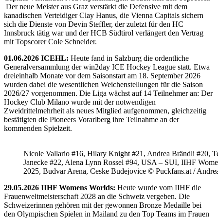
Der neue Meister aus Graz verstärkt die Defensive mit dem
kanadischen Verteidiger Clay Hanus, die Vienna Capitals sichern
sich die Dienste von Devin Steffler, der zuletzt für den HC
Innsbruck tätig war und der HCB Südtirol verlängert den Vertrag
mit Topscorer Cole Schneider.
01.06.2026 ICEHL:
Heute fand in Salzburg die ordentliche
Generalversammlung der win2day ICE Hockey League statt. Etwa
dreieinhalb Monate vor dem Saisonstart am 18. September 2026
wurden dabei die wesentlichen Weichenstellungen für die Saison
2026/27 vorgenommen. Die Liga wächst auf 14 Teilnehmer an: Der
Hockey Club Milano wurde mit der notwendigen
Zweidrittelmehrheit als neues Mitglied aufgenommen, gleichzeitig
bestätigten die Pioneers Vorarlberg ihre Teilnahme an der
kommenden Spielzeit.
Nicole Vallario #16, Hilary Knight #21, Andrea Brändli #20, T
Janecke #22, Alena Lynn Rossel #94, USA – SUI, IIHF Wome
2025, Budvar Arena, Ceske Budejovice © Puckfans.at / Andre
29.05.2026 IIHF Womens Worlds:
Heute wurde vom IIHF die
Frauenweltmeisterschaft 2028 an die Schweiz vergeben. Die
Schweizerinnen gehören mit der gewonnen Bronze Medaille bei
den Olympischen Spielen in Mailand zu den Top Teams im Frauen