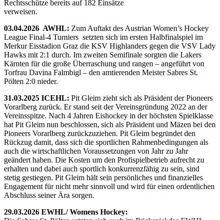
Rechtsschütze bereits auf 182 Einsätze
verweisen.
03.04.2026 AWHL:
Zum Auftakt des Austrian Women’s Hockey
League Final-4 Turniers setzten sich im ersten Halbfinalspiel im
Merkur Eisstadion Graz die KSV Highlanders gegen die VSV Lady
Hawks mit 2:1 durch. Im zweiten Semifinale sorgten die Lakers
Kärnten für die große Überraschung und rangen – angeführt von
Torfrau Davina Falmbigl – den amtierenden Meister Sabres St.
Pölten 2:0 nieder.
31.03.2025 ICEHL:
Pit Gleim zieht sich als Präsident der Pioneers
Vorarlberg zurück. Er stand seit der Vereinsgründung 2022 an der
Vereinsspitze. Nach 4 Jahren Eishockey in der höchsten Spielklasse
hat Pit Gleim nun beschlossen, sich als Präsident und Mäzen bei den
Pioneers Vorarlberg zurückzuziehen. Pit Gleim begründet den
Rückzug damit, dass sich die sportlichen Rahmenbedingungen als
auch die wirtschaftlichen Voraussetzungen von Jahr zu Jahr
geändert haben. Die Kosten um den Profispielbetrieb aufrecht zu
erhalten und dabei auch sportlich konkurrenzfähig zu sein, sind
stetig gestiegen. Pit Gleim hält sein persönliches und finanzielles
Engagement für nicht mehr sinnvoll und wird für einen ordentlichen
Abschluss seiner Ära sorgen.
29.03.2026 EWHL/ Womens Hockey: