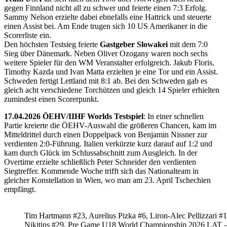
gegen Finnland nicht all zu schwer und feierte einen 7:3 Erfolg.
Sammy Nelson erzielte dabei ebnefalls eine Hattrick und steuerte
einen Assist bei. Am Ende trugen sich 10 US Amerikaner in die
Scorerliste ein.
Den höchsten Testsieg feierte
Gastgeber Slowakei
mit dem 7:0
Sieg über Dänemark. Neben Oliver Ozogany waren noch sechs
weitere Spieler für den WM Veranstalter erfolgreich. Jakub Floris,
Timothy Kazda und Ivan Matta erzielten je eine Tor und ein Assist.
Schweden fertigt Lettland mit 8:1 ab. Bei den Schweden gab es
gleich acht verschiedene Torchützen und gleich 14 Spieler erhielten
zumindest einen Scorerpunkt.
17.04.2026 ÖEHV/IIHF Worlds Testspiel
: In einer schnellen
Partie kreierte die ÖEHV-Auswahl die größeren Chancen, kam im
Mitteldrittel durch einen Doppelpack von Benjamin Nissner zur
verdienten 2:0-Führung. Italien verkürzte kurz darauf auf 1:2 und
kam durch Glück im Schlussabschnitt zum Ausgleich. In der
Overtime erzielte schließlich Peter Schneider den verdienten
Siegtreffer. Kommende Woche trifft sich das Nationalteam in
gleicher Konstellation in Wien, wo man am 23. April Tschechien
empfängt.
Tim Hartmann #23, Aurelius Pizka #6, Liron-Alec Pellizzari #16
Nikitins #29, Pre Game U18 World Championship 2026 LAT 