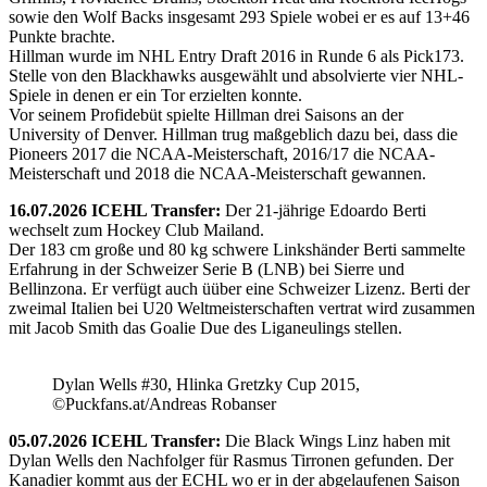
sowie den Wolf Backs insgesamt 293 Spiele wobei er es auf 13+46
Punkte brachte.
Hillman wurde im NHL Entry Draft 2016 in Runde 6 als Pick173.
Stelle von den Blackhawks ausgewählt und absolvierte vier NHL-
Spiele in denen er ein Tor erzielten konnte.
Vor seinem Profidebüt spielte Hillman drei Saisons an der
University of Denver. Hillman trug maßgeblich dazu bei, dass die
Pioneers 2017 die NCAA-Meisterschaft, 2016/17 die NCAA-
Meisterschaft und 2018 die NCAA-Meisterschaft gewannen.
16.07.2026 ICEHL Transfer:
Der 21-jährige Edoardo Berti
wechselt zum Hockey Club Mailand.
Der 183 cm große und 80 kg schwere Linkshänder Berti sammelte
Erfahrung in der Schweizer Serie B (LNB) bei Sierre und
Bellinzona. Er verfügt auch üüber eine Schweizer Lizenz. Berti der
zweimal Italien bei U20 Weltmeisterschaften vertrat wird zusammen
mit Jacob Smith das Goalie Due des Liganeulings stellen.
Dylan Wells #30, Hlinka Gretzky Cup 2015,
©Puckfans.at/Andreas Robanser
05.07.2026 ICEHL Transfer:
Die Black Wings Linz haben mit
Dylan Wells den Nachfolger für Rasmus Tirronen gefunden. Der
Kanadier kommt aus der ECHL wo er in der abgelaufenen Saison