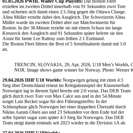
01.05.2026 PWHL Walter Cup Playoffs:
Die Boston Fleet
erzielten im zweiten Drittel innerhalb von 91 Sekunden zwei Tore
und sicherten sich damit einen 2:1-Sieg gegen die Ottawa Charge.
Alina Müller erzielte dabei den Ausgleich. Die Schweizerin Alina
Müller wurde im zweiten Drittel aber zur Matchwinnerin für
Boston. In der 38.Minute erzielte sie mit einem Schuss ins lange
Kreuzeck den Ausgleich und 91 Sekunden später lieferte sie den
Assist für Jamie Lee Rattray zum frühen 2:1 Endstand.
Die Boston Fleet führen die Best of 5 Semifinalserie damit mit 1:0
an.
TRENCIN, SLOVAKIA, 29, Apr, 2026, U18 Men’s Worlds, 
NOR. Image shows game winner for Norway. Photo: Werner K
29.04.2026 IIHF U18 Worlds:
Norgwegen gelang mit einm 4:3
Sieg über Deutschland erneut im Relegationsspiel der Klassenerhalt.
Norwegen lag in diesem Spiel bereits mit 2:0 voran. Das DEB Team
glich durch zwei Tore von Max Calce aus und in der 54.Minute
sorgte Luis Becker sogar für den Führungstreffer. In der
Schlussphase glich Norwegen bei einer doppelten Überzahl durch
Niklas Aaram Olsen aus und 23 Sekunden vor dem Ende traf der
selbe Spieler sogar zum später 4:3 Sieg für Norwegen. Das DEB
Team steigt damit erstmals seit 2023 wieder in die Division 1A ab.
27.04.2026 IIHF U18Worlds: