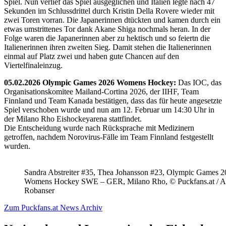
Spiel. Nun verlief das Spiel ausgeglichen und Italien legte nach 47
Sekunden im Schlussdrittel durch Kristin Della Rovere wieder mit
zwei Toren vorran. Die Japanerinnen dtückten und kamen durch ein
etwas umstrittenes Tor dank Akane Shiga nochmals heran. In der
Folge waren die Japanerinnen aber zu hektisch und so feiertn die
Italienerinnen ihren zweiten Sieg. Damit stehen die Italienerinnen
einmal auf Platz zwei und haben gute Chancen auf den
Viertelfinaleinzug.
05.02.2026 Olympic Games 2026 Womens Hockey:
Das IOC, das
Organisationskomitee Mailand-Cortina 2026, der IIHF, Team
Finnland und Team Kanada bestätigen, dass das für heute angesetzte
Spiel verschoben wurde und nun am 12. Februar um 14:30 Uhr in
der Milano Rho Eishockeyarena stattfindet.
Die Entscheidung wurde nach Rücksprache mit Medizinern
getroffen, nachdem Norovirus-Fälle im Team Finnland festgestellt
wurden.
Sandra Abstreiter #35, Thea Johansson #23, Olympic Games 
Womens Hockey SWE – GER, Milano Rho, © Puckfans.at / A
Robanser
Zum Puckfans.at News Archiv