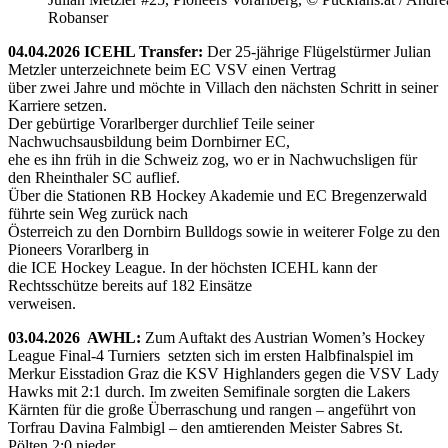
Robanser
04.04.2026 ICEHL Transfer:
Der 25-jährige Flügelstürmer Julian
Metzler unterzeichnete beim EC VSV einen Vertrag
über zwei Jahre und möchte in Villach den nächsten Schritt in seiner
Karriere setzen.
Der gebürtige Vorarlberger durchlief Teile seiner
Nachwuchsausbildung beim Dornbirner EC,
ehe es ihn früh in die Schweiz zog, wo er in Nachwuchsligen für
den Rheinthaler SC auflief.
Über die Stationen RB Hockey Akademie und EC Bregenzerwald
führte sein Weg zurück nach
Österreich zu den Dornbirn Bulldogs sowie in weiterer Folge zu den
Pioneers Vorarlberg in
die ICE Hockey League. In der höchsten ICEHL kann der
Rechtsschütze bereits auf 182 Einsätze
verweisen.
03.04.2026 AWHL:
Zum Auftakt des Austrian Women’s Hockey
League Final-4 Turniers setzten sich im ersten Halbfinalspiel im
Merkur Eisstadion Graz die KSV Highlanders gegen die VSV Lady
Hawks mit 2:1 durch. Im zweiten Semifinale sorgten die Lakers
Kärnten für die große Überraschung und rangen – angeführt von
Torfrau Davina Falmbigl – den amtierenden Meister Sabres St.
Pölten 2:0 nieder.