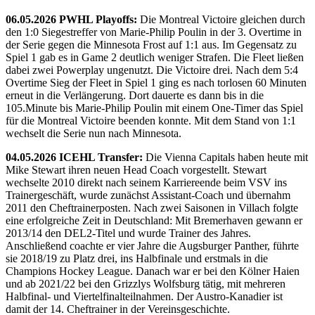
06.05.2026 PWHL Playoffs:
Die Montreal Victoire gleichen durch
den 1:0 Siegestreffer von Marie-Philip Poulin in der 3. Overtime in
der Serie gegen die Minnesota Frost auf 1:1 aus. Im Gegensatz zu
Spiel 1 gab es in Game 2 deutlich weniger Strafen. Die Fleet ließen
dabei zwei Powerplay ungenutzt. Die Victoire drei. Nach dem 5:4
Overtime Sieg der Fleet in Spiel 1 ging es nach torlosen 60 Minuten
erneut in die Verlängerung. Dort dauerte es dann bis in die
105.Minute bis Marie-Philip Poulin mit einem One-Timer das Spiel
für die Montreal Victoire beenden konnte. Mit dem Stand von 1:1
wechselt die Serie nun nach Minnesota.
04.05.2026 ICEHL Transfer:
Die Vienna Capitals haben heute mit
Mike Stewart ihren neuen Head Coach vorgestellt. Stewart
wechselte 2010 direkt nach seinem Karriereende beim VSV ins
Trainergeschäft, wurde zunächst Assistant-Coach und übernahm
2011 den Cheftrainerposten. Nach zwei Saisonen in Villach folgte
eine erfolgreiche Zeit in Deutschland: Mit Bremerhaven gewann er
2013/14 den DEL2-Titel und wurde Trainer des Jahres.
Anschließend coachte er vier Jahre die Augsburger Panther, führte
sie 2018/19 zu Platz drei, ins Halbfinale und erstmals in die
Champions Hockey League. Danach war er bei den Kölner Haien
und ab 2021/22 bei den Grizzlys Wolfsburg tätig, mit mehreren
Halbfinal- und Viertelfinalteilnahmen. Der Austro-Kanadier ist
damit der 14. Cheftrainer in der Vereinsgeschichte.