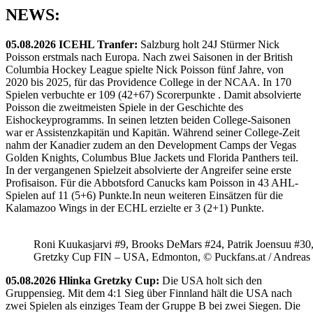
Ausbildungs-
NEWS:
und
Entwicklungsleiter
05.08.2026 ICEHL Tranfer:
Salzburg holt 24J Stürmer Nick
Poisson erstmals nach Europa. Nach zwei Saisonen in der British
Columbia Hockey League spielte Nick Poisson fünf Jahre, von
2020 bis 2025, für das Providence College in der NCAA. In 170
Spielen verbuchte er 109 (42+67) Scorerpunkte . Damit absolvierte
Poisson die zweitmeisten Spiele in der Geschichte des
Eishockeyprogramms. In seinen letzten beiden College-Saisonen
war er Assistenzkapitän und Kapitän. Während seiner College-Zeit
nahm der Kanadier zudem an den Development Camps der Vegas
Golden Knights, Columbus Blue Jackets und Florida Panthers teil.
In der vergangenen Spielzeit absolvierte der Angreifer seine erste
Profisaison. Für die Abbotsford Canucks kam Poisson in 43 AHL-
Spielen auf 11 (5+6) Punkte.In neun weiteren Einsätzen für die
Kalamazoo Wings in der ECHL erzielte er 3 (2+1) Punkte.
Roni Kuukasjarvi #9, Brooks DeMars #24, Patrik Joensuu #30
Gretzky Cup FIN – USA, Edmonton, © Puckfans.at / Andreas
05.08.2026 Hlinka Gretzky Cup:
Die USA holt sich den
Gruppensieg. Mit dem 4:1 Sieg über Finnland hält die USA nach
zwei Spielen als einziges Team der Gruppe B bei zwei Siegen. Die