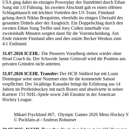
USA ging dabei im einzigen Powerplay des Startdrittel durch Ethan
Sung mit 1:0 Führung. Im zweiten Abschnitt gab es einen offenen
Schlagabtausch mit leichten Vorteilen des US Team. Finnland
gelang durch Niklas Borgström, ebenfalls im einigen Überzahl des
gesamten Drittels aber der Ausgleich. Ein Doppelschlag durch den
zweiten Ethan Sung Treffer und Joey Cullen innerhalb von
zweieinhalb Minuten sorgten dann für die Vorentscheidung. Am
Ende riskierte Finnland alles und dies nutzte Becker Wenkus zum
4:1 Endstand.
31.07.2026 ICEHL
: Die Pioneers Vorarlberg stehen wieder ohne
Head Coach da. Der Schwede Janne Grönvall wird die Position aus
privaten Gründen nicht antreten.
31.07.2026 ICEHL Transfer:
Der HCB Südtirol hat mit Louis
Domingue seine neue Nummer eins für die kommende Saison
verpflichtet. Der 34-jährige Kanadier bringt die Erfahrung aus 14
Jahren im Profieishockey mit nach Bozen und absolvierte in seiner
Karriere 151 NHL-Spiele sowie 246 Einsätze in der American
Hockey League.
Mikael Frycklund #67, Olympic Games 2026 Mens Hockey 
© Puckfans.at / Andreas Robanser