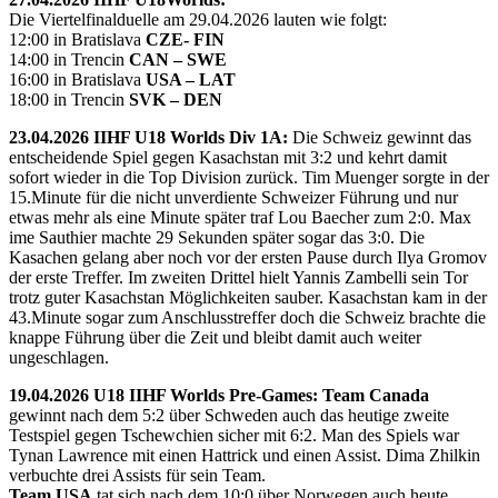
Die Viertelfinalduelle am 29.04.2026 lauten wie folgt:
12:00 in Bratislava
CZE- FIN
14:00 in Trencin
CAN – SWE
16:00 in Bratislava
USA – LAT
18:00 in Trencin
SVK – DEN
23.04.2026 IIHF U18 Worlds Div 1A:
Die Schweiz gewinnt das
entscheidende Spiel gegen Kasachstan mit 3:2 und kehrt damit
sofort wieder in die Top Division zurück. Tim Muenger sorgte in der
15.Minute für die nicht unverdiente Schweizer Führung und nur
etwas mehr als eine Minute später traf Lou Baecher zum 2:0. Max
ime Sauthier machte 29 Sekunden später sogar das 3:0. Die
Kasachen gelang aber noch vor der ersten Pause durch Ilya Gromov
der erste Treffer. Im zweiten Drittel hielt Yannis Zambelli sein Tor
trotz guter Kasachstan Möglichkeiten sauber. Kasachstan kam in der
43.Minute sogar zum Anschlusstreffer doch die Schweiz brachte die
knappe Führung über die Zeit und bleibt damit auch weiter
ungeschlagen.
19.04.2026 U18 IIHF Worlds Pre-Games: Team Canada
gewinnt nach dem 5:2 über Schweden auch das heutige zweite
Testspiel gegen Tschewchien sicher mit 6:2. Man des Spiels war
Tynan Lawrence mit einen Hattrick und einen Assist. Dima Zhilkin
verbuchte drei Assists für sein Team.
Team USA
tat sich nach dem 10:0 über Norwegen auch heute