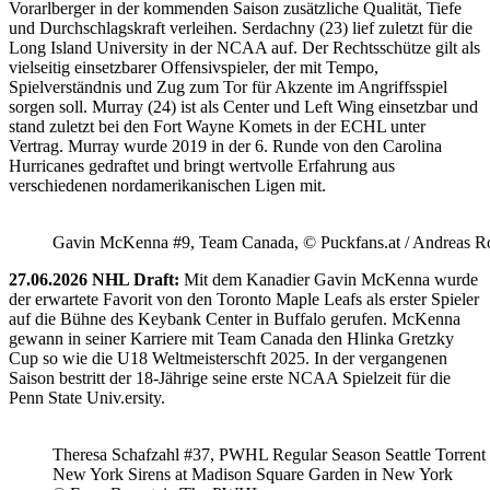
Vorarlberger in der kommenden Saison zusätzliche Qualität, Tiefe
und Durchschlagskraft verleihen. Serdachny (23) lief zuletzt für die
Long Island University in der NCAA auf. Der Rechtsschütze gilt als
vielseitig einsetzbarer Offensivspieler, der mit Tempo,
Spielverständnis und Zug zum Tor für Akzente im Angriffsspiel
sorgen soll. Murray (24) ist als Center und Left Wing einsetzbar und
stand zuletzt bei den Fort Wayne Komets in der ECHL unter
Vertrag. Murray wurde 2019 in der 6. Runde von den Carolina
Hurricanes gedraftet und bringt wertvolle Erfahrung aus
verschiedenen nordamerikanischen Ligen mit.
Gavin McKenna #9, Team Canada, © Puckfans.at / Andreas R
27.06.2026 NHL Draft:
Mit dem Kanadier Gavin McKenna wurde
der erwartete Favorit von den Toronto Maple Leafs als erster Spieler
auf die Bühne des Keybank Center in Buffalo gerufen. McKenna
gewann in seiner Karriere mit Team Canada den Hlinka Gretzky
Cup so wie die U18 Weltmeisterschft 2025. In der vergangenen
Saison bestritt der 18-Jährige seine erste NCAA Spielzeit für die
Penn State Univ.ersity.
Theresa Schafzahl #37, PWHL Regular Season Seattle Torrent 
New York Sirens at Madison Square Garden in New York