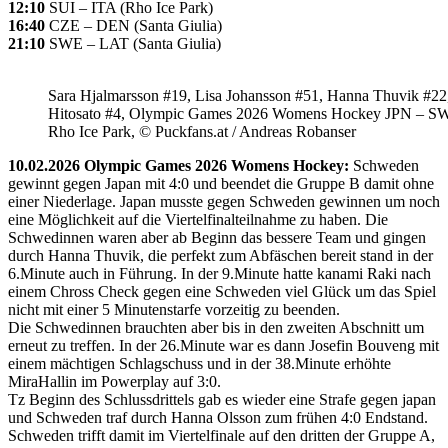
12:10
SUI – ITA (Rho Ice Park)
16:40
CZE – DEN (Santa Giulia)
21:10
SWE – LAT (Santa Giulia)
Sara Hjalmarsson #19, Lisa Johansson #51, Hanna Thuvik #22
Hitosato #4, Olympic Games 2026 Womens Hockey JPN – S
Rho Ice Park, © Puckfans.at / Andreas Robanser
10.02.2026 Olympic Games 2026 Womens Hockey:
Schweden
gewinnt gegen Japan mit 4:0 und beendet die Gruppe B damit ohne
einer Niederlage. Japan musste gegen Schweden gewinnen um noch
eine Möglichkeit auf die Viertelfinalteilnahme zu haben. Die
Schwedinnen waren aber ab Beginn das bessere Team und gingen
durch Hanna Thuvik, die perfekt zum Abfäschen bereit stand in der
6.Minute auch in Führung. In der 9.Minute hatte kanami Raki nach
einem Chross Check gegen eine Schweden viel Glück um das Spiel
nicht mit einer 5 Minutenstarfe vorzeitig zu beenden.
Die Schwedinnen brauchten aber bis in den zweiten Abschnitt um
erneut zu treffen. In der 26.Minute war es dann Josefin Bouveng mit
einem mächtigen Schlagschuss und in der 38.Minute erhöhte
MiraHallin im Powerplay auf 3:0.
Tz Beginn des Schlussdrittels gab es wieder eine Strafe gegen japan
und Schweden traf durch Hanna Olsson zum frühen 4:0 Endstand.
Schweden trifft damit im Viertelfinale auf den dritten der Gruppe A,