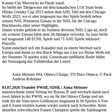
Kansas City Mavericks im Finale stand.
So bleibt der Titelgewinn mit dem kanadischen U18 Team beim
Hlinka Gretzky Cup 2015 neben dem AHL Titel mit den Chicago
Wolfs 2022, wo er aber insgesamt nur drei Spiele bestritt neben
seinem NHL Premieren Einsatz in der NHL für die Chicago
Blackhawks einer seiner Highlights.
Immer wieder gehörte er im Sommer diversen NHL Caps an, doch
ein weiterer Einsatz blieb dem 28-Jährigen verwehrt. So kam Wells
auf insgesamt 148 ECHL Spiele und 71 AHL Spiele inklusive
Playoffs.
Somit entschied sich der Kanadier nun zu einem Wechsel nach
Europa und damit zu den Black Wings aus Linz wo Dylan Wells mit
der Nummer 70 spielen wird. Gemeinsam mitMartin Reder bildet
der Neuzugang das Torhüterduo der Linzer.
Anna Meixner #94, Ottawa Charge, TD Place Ottawa, © Puckfa
Andreas Robanser
03.07.2026 Transfer PWHL/SDHL: Anna Meixner
unterzeichnete einen Vertrag bei Brynas IF und wechselt damit nach
zwei Jahren in der PWHL wo sie für die Ottawa Charge und am
ende für die Vancouver Goldeneyes insgesamt in 66 Spielen 4 Tore
und 6 Assist erzielen konnte wieder zurück nach Schweden. Beim
aktuellen schwedischen Frauen Champion spielte die Salzburgerin