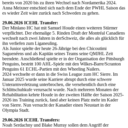
bereits von 2020 bis zu ihren Wechsel nach Nordamerika 2024.
Anna Meixner entschied sich nach dem Ende der PWHL Saison das
es wieder Zeit wäre zurück nach Schweden zu gehen.
29.06.2026 ICEHL Transfer:
Der Minlano HC hat mit Samuel Houde einen weiteren Stürmer
verpflichtet. Der ehemalige 5. Rinden Draft der Montréal Canadiens
wechselt nach zwei Jahren in derSchweiz, die alles als glücklich für
ihn verliefen zum Liganeuling.
Als Junior spielte der heute 26-Jährige bei den Chicoutimi
Saguenéens und als Kapitän seines Teams seine QMJHL Zeit
beendete. Anschließend spielte er in der Organisation der Pittsburgh
Penguins, bestritt 100 AHL-Spiele mit den Wilkes-Barre/Scranton
Penguins 61 ECHL-Partien mit den Wheeling Nailers.
2024 wechselte er dann in die Swiss League zum HC Sierre. Im
Januar 2025 wurde seine Karriere abrupt durch eine schwere
Unterarmverletzung unterbrochen, die versehentlich durch eine
Schlittschuhkufe verursacht wurde. Nach mehreren Monaten der
Rehabilitation kehrte Houde in der zweiten Hälfte der Saison 2025-
2026 ins Training zurück, fand aber keinen Platz mehr im Kader
von Sierre. Nun versucht der Kanadier einen Neustart in der
Olympia Stadt.
29.06.2026 ICEHL Transfers:
Noah Serdachny und Blake Murray sollen dem Angriff der