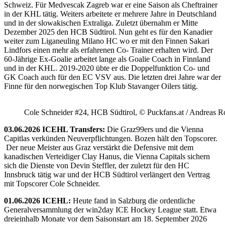
Schweiz. Für Medvescak Zagreb war er eine Saison als Cheftrainer
in der KHL tätig. Weiters arbeitete er mehrere Jahre in Deutschland
und in der slowakischen Extraliga. Zuletzt übernahm er Mitte
Dezember 2025 den HCB Südtirol. Nun geht es für den Kanadier
weiter zum Liganeuling Milano HC wo er mit den Finnen Sakari
Lindfors einen mehr als erfahrenen Co- Trainer erhalten wird. Der
60-Jährige Ex-Goalie arbeitet lange als Goalie Coach in Finnland
und in der KHL. 2019-2020 übte er die Doppelfunktion Co- und
GK Coach auch für den EC VSV aus. Die letzten drei Jahre war der
Finne für den norwegischen Top Klub Stavanger Oilers tätig.
Cole Schneider #24, HCB Südtirol, © Puckfans.at / Andreas R
03.06.2026 ICEHL Transfers:
Die Graz99ers und die Vienna
Capitlas verkünden Neuverpflichtungen. Bozen hält den Topscorer.
Der neue Meister aus Graz verstärkt die Defensive mit dem
kanadischen Verteidiger Clay Hanus, die Vienna Capitals sichern
sich die Dienste von Devin Steffler, der zuletzt für den HC
Innsbruck tätig war und der HCB Südtirol verlängert den Vertrag
mit Topscorer Cole Schneider.
01.06.2026 ICEHL:
Heute fand in Salzburg die ordentliche
Generalversammlung der win2day ICE Hockey League statt. Etwa
dreieinhalb Monate vor dem Saisonstart am 18. September 2026