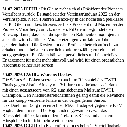
31.03.2025 ICEHL:
Pit Gleim zieht sich als Präsident der Pioneers
Vorarlberg zurück. Er stand seit der Vereinsgründung 2022 an der
Vereinsspitze. Nach 4 Jahren Eishockey in der höchsten Spielklasse
hat Pit Gleim nun beschlossen, sich als Präsident und Mäzen bei den
Pioneers Vorarlberg zurückzuziehen. Pit Gleim begründet den
Rückzug damit, dass sich die sportlichen Rahmenbedingungen als
auch die wirtschaftlichen Voraussetzungen von Jahr zu Jahr
geändert haben. Die Kosten um den Profispielbetrieb aufrecht zu
erhalten und dabei auch sportlich konkurrenzfähig zu sein, sind
stetig gestiegen. Pit Gleim hält sein persönliches und finanzielles
Engagement für nicht mehr sinnvoll und wird für einen ordentlichen
Abschluss seiner Ära sorgen.
29.03.2026 EWHL/ Womens Hockey:
Die Sabres St. Pölten setzten sich auch im Rückspiel des EWHL
Finals gegen Aisulu Almaty mit 3:1 durch und krönten sich damit
mit einen gesamtscore von 6:2 zum siebenten Mal zum EWHL
Champion. Den Niederösterreicherinnen gelang damit die Revanche
für das knapp verlorene Finale in der vergangenen Saison.
Das Duell um Rang drei entschied MAC Budapest gegen die KSV
Highlanders für sich. Die Highlanders gewannen zwar das
Rückspiel mit 1:0, konnten den Drei-Tore-Rückstand aus dem
Hinspiel jedoch nicht mehr wettmachen.
10.03.2026 ICEHL:
In Klagenfurt kam es beim 1. Viertelfinalspiel