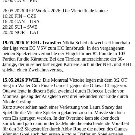
20:00 CAN – FIN
26.05.2026 IIHF Worlds 2026: Die Viertelfinale lauten:
16:20 FIN – CZE
16:20 CAN – USA
20:20 SUI – SWE
20:20 NOR – LAT
19.05.2026 ICEHL Transfer:
Nikita Scherbak wechselt innerhalb
der Liga vom EC VSV zum HC Innsbruck. In den vergangenen
beiden Spielzeiten verbuchte der Flügelstürmer 85 Punkte in 103
Partien für die Kärntner. Bei den Tirolern unterzeichnete der 30-
Jährige, der in seiner bisherigen Karriere auch in der NHL und KHL
spielte, einen Zweijahresvertrag.
15.05.2026 PWHL:
Die Montreal Victoire legen mit dem 3:2 OT
Sieg im Walter Cup Finale Game 1 gegen die Ottawa Charge vor.
Ottawa legte in diesem Spiel zweimal durch Rebecca Leslie vor.
Montreal gelang der Ausgleich erst drei Sekunden vor Ende durch
Nicole Gosling.
Kurz zuvor schien nach einer Verletzung von Laura Stacey das
Spiel für die Victoire Spielerin gelaufen zu sein. Musste sie doch
vom Eis getragen werden. In der Overtime kam sie aber doch
zurück und gab dann in der 63.Minute die entscheidende Vorarbeit
für den 3:2 Siegestreffer durch Abby Roque die neben des Games
Winning Goal auch den ersten Victoire Treffer im Spiel erzielen