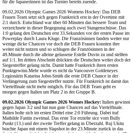
für die Japanerinnen ist das Turnier bereits zuende.
09.02.2026 Olympic Games 2026 Womens Hockey: Das DEB
Frauen Team setzt sich gegen Frankreich erst in der Overtime mit
2:1 durch. Eutschland war über 60 Minuten das bessere Team und
verzeichnete in dieser Begegnung auch zwei Stangenschüsse. Das
1:0 gelang den Deutschen erst 33.Sekunden vor der ersten Pause im
Powerplay durch Laura Kluge. Die Französinnen fanden weiter nur
wenige dicke Chancen vor doch die DEB Frauen konnten ihre
weiter nicht nutzen und so schlugen die Französinnen in der
49.Minute durch die alleine gelassene Estelle Duvin zu und stellten
auf 1:1. Im dritten Abschnitt drückten die Deutschen weiter doch der
Siegestreffer gelang nicht. Damit hatte Frankreich ihren ersten
Punktgewinn.Mehr wurde es nicht da Vancouver Goldeneyes
Legionärin Katarina Jobst-Smith die erste DEB Chance in der
Verlängerung zum Siegestreffer nutzte. Für Frankreich ist damit das
Viertelfinale nicht mehr möglich. Für das DEB Team geht es
morgen gegen Italien um Platz 2 in der Gruppe B.
09.02.2026 Olympic Games 2026 Womes Hockey:
Italien gewinnt
gegen Japan 3:2 und hat nun gute Chancen auf das Viertelfinale.
Italien holte sich im ersten Drittel eine 2:0 Führung. Dabei traf
Mathilde Fantin zweimal. Das erste Tor erzielte sice vom Bully
Punkt (13.) und der zweite Treffer gelang in Überzahl. Ruj Ukita
brachte Japan mit einem Slapshot in der 23.Minute zurück in das