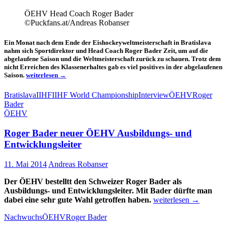
ÖEHV Head Coach Roger Bader
©Puckfans.at/Andreas Robanser
Ein Monat nach dem Ende der Eishockeyweltmeisterschaft in Bratislava
nahm sich Sportdirektor und Head Coach Roger Bader Zeit, um auf die
abgelaufene Saison und die Weltmeisterschaft zurück zu schauen. Trotz dem
nicht Erreichen des Klassenerhaltes gab es viel positives in der abgelaufenen
Sommer
Saison.
weiterlesen
→
Interview:
Roger
Bratislava
IIHF
IIHF World Championship
Interview
ÖEHV
Roger
Bader
Bader
ÖEHV
Roger Bader neuer ÖEHV Ausbildungs- und
Entwicklungsleiter
11. Mai 2014
Andreas Robanser
Der ÖEHV bestelltt den Schweizer Roger Bader als
Ausbildungs- und Entwicklungsleiter. Mit Bader dürfte man
Roger
dabei eine sehr gute Wahl getroffen haben.
weiterlesen
→
Bader
Nachwuchs
ÖEHV
Roger Bader
neuer
ÖEHV