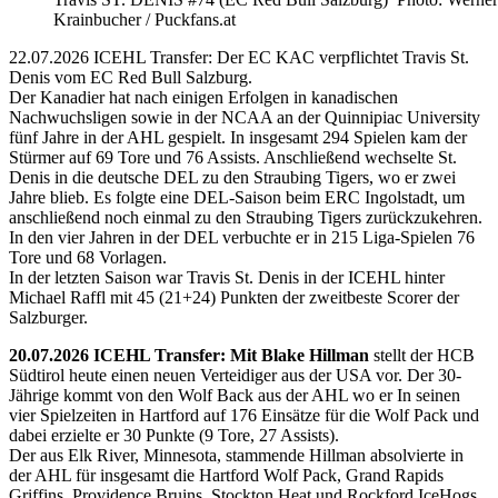
Krainbucher / Puckfans.at
22.07.2026 ICEHL Transfer: Der EC KAC verpflichtet Travis St.
Denis vom EC Red Bull Salzburg.
Der Kanadier hat nach einigen Erfolgen in kanadischen
Nachwuchsligen sowie in der NCAA an der Quinnipiac University
fünf Jahre in der AHL gespielt. In insgesamt 294 Spielen kam der
Stürmer auf 69 Tore und 76 Assists. Anschließend wechselte St.
Denis in die deutsche DEL zu den Straubing Tigers, wo er zwei
Jahre blieb. Es folgte eine DEL-Saison beim ERC Ingolstadt, um
anschließend noch einmal zu den Straubing Tigers zurückzukehren.
In den vier Jahren in der DEL verbuchte er in 215 Liga-Spielen 76
Tore und 68 Vorlagen.
In der letzten Saison war Travis St. Denis in der ICEHL hinter
Michael Raffl mit 45 (21+24) Punkten der zweitbeste Scorer der
Salzburger.
20.07.2026 ICEHL Transfer: Mit Blake Hillman
stellt der HCB
Südtirol heute einen neuen Verteidiger aus der USA vor. Der 30-
Jährige kommt von den Wolf Back aus der AHL wo er In seinen
vier Spielzeiten in Hartford auf 176 Einsätze für die Wolf Pack und
dabei erzielte er 30 Punkte (9 Tore, 27 Assists).
Der aus Elk River, Minnesota, stammende Hillman absolvierte in
der AHL für insgesamt die Hartford Wolf Pack, Grand Rapids
Griffins, Providence Bruins, Stockton Heat und Rockford IceHogs