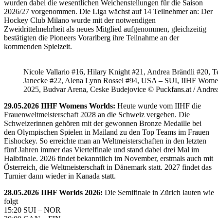
wurden dabei die wesentlichen Weichenstellungen für die Saison
2026/27 vorgenommen. Die Liga wächst auf 14 Teilnehmer an: Der
Hockey Club Milano wurde mit der notwendigen
Zweidrittelmehrheit als neues Mitglied aufgenommen, gleichzeitig
bestätigten die Pioneers Vorarlberg ihre Teilnahme an der
kommenden Spielzeit.
Nicole Vallario #16, Hilary Knight #21, Andrea Brändli #20, T
Janecke #22, Alena Lynn Rossel #94, USA – SUI, IIHF Wome
2025, Budvar Arena, Ceske Budejovice © Puckfans.at / Andre
29.05.2026 IIHF Womens Worlds:
Heute wurde vom IIHF die
Frauenweltmeisterschaft 2028 an die Schweiz vergeben. Die
Schweizerinnen gehören mit der gewonnen Bronze Medaille bei
den Olympischen Spielen in Mailand zu den Top Teams im Frauen
Eishockey. So erreichte man an Weltmeisterschaften in den letzten
fünf Jahren immer das Viertelfinale und stand dabei drei Mal im
Halbfinale. 2026 findet bekanntlich im November, erstmals auch mit
Österreich, die Weltmeisterschaft in Dänemark statt. 2027 findet das
Turnier dann wieder in Kanada statt.
28.05.2026 IIHF Worlds 2026:
Die Semifinale in Zürich lauten wie
folgt
15:20 SUI – NOR