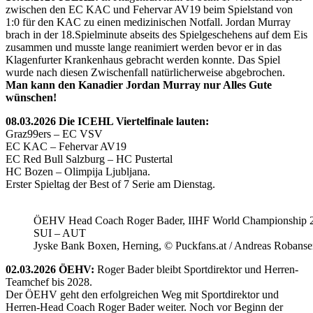
zwischen den EC KAC und Fehervar AV19 beim Spielstand von
1:0 für den KAC zu einen medizinischen Notfall. Jordan Murray
brach in der 18.Spielminute abseits des Spielgeschehens auf dem Eis
zusammen und musste lange reanimiert werden bevor er in das
Klagenfurter Krankenhaus gebracht werden konnte. Das Spiel
wurde nach diesen Zwischenfall natürlicherweise abgebrochen.
Man kann den Kanadier Jordan Murray nur Alles Gute
wünschen!
08.03.2026 Die ICEHL Viertelfinale lauten:
Graz99ers – EC VSV
EC KAC – Fehervar AV19
EC Red Bull Salzburg – HC Pustertal
HC Bozen – Olimpija Ljubljana.
Erster Spieltag der Best of 7 Serie am Dienstag.
ÖEHV Head Coach Roger Bader, IIHF World Championship 
SUI – AUT
Jyske Bank Boxen, Herning, © Puckfans.at / Andreas Robanse
02.03.2026 ÖEHV:
Roger Bader bleibt Sportdirektor und Herren-
Teamchef bis 2028.
Der ÖEHV geht den erfolgreichen Weg mit Sportdirektor und
Herren-Head Coach Roger Bader weiter. Noch vor Beginn der