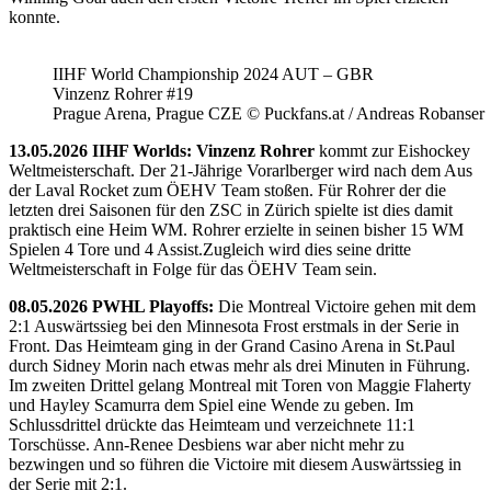
konnte.
IIHF World Championship 2024 AUT – GBR
Vinzenz Rohrer #19
Prague Arena, Prague CZE © Puckfans.at / Andreas Robanser
13.05.2026 IIHF Worlds: Vinzenz Rohrer
kommt zur Eishockey
Weltmeisterschaft. Der 21-Jährige Vorarlberger wird nach dem Aus
der Laval Rocket zum ÖEHV Team stoßen. Für Rohrer der die
letzten drei Saisonen für den ZSC in Zürich spielte ist dies damit
praktisch eine Heim WM. Rohrer erzielte in seinen bisher 15 WM
Spielen 4 Tore und 4 Assist.Zugleich wird dies seine dritte
Weltmeisterschaft in Folge für das ÖEHV Team sein.
08.05.2026 PWHL Playoffs:
Die Montreal Victoire gehen mit dem
2:1 Auswärtssieg bei den Minnesota Frost erstmals in der Serie in
Front. Das Heimteam ging in der Grand Casino Arena in St.Paul
durch Sidney Morin nach etwas mehr als drei Minuten in Führung.
Im zweiten Drittel gelang Montreal mit Toren von Maggie Flaherty
und Hayley Scamurra dem Spiel eine Wende zu geben. Im
Schlussdrittel drückte das Heimteam und verzeichnete 11:1
Torschüsse. Ann-Renee Desbiens war aber nicht mehr zu
bezwingen und so führen die Victoire mit diesem Auswärtssieg in
der Serie mit 2:1.