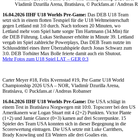
Vladimír Dzurilla Arena, Bratislava, © Puckfans.at / Andreas 
16.04.2026 IIHF U18 Worlds Pre-Game:
Das DEB U18 Team
setzt sich in einem flotten Testspiel für die U18 Weltmeisterschaft
gegen Lettland mit 3:0 durch. Nach torlosen 20 Minuten, wo
Lettland mehr vom Spiel hatte sorgte Tim Hartmann (34.Min) für
die DEB Führung. Lukas Steihauser erhöhte in Minute 39. Lettland
vergab im Spiel zahlreiche Powerplays, Das DEB Team nutzte im
Schlussdrittel eines ihrer Überzahlspiele durch Jonas Schwarz zum
3:0. DEB Torhüter Max Bolle feierte damit auch ein Shutout.
Mehr Fotos zum U18 Spiel LAT – GER 0:3
Carter Meyer #18, Felix Kvernstad #19, Pre Game U18 World
Championship 2026 USA – NOR, Vladimír Dzurilla Arena,
Bratislava, © Puckfans.at / Andreas Robanser
16.04.2026 IIHF U18 Worlds Pre-Game:
Die USA schlägt in
einem Test in Bratislava Norgwegen mit 10:0. Topscorer bei den US
Amerikanern war Logan Stuart mit 4 (2+2) Punkten. Victor Plante
(1+2) und Jamie Glance (0+3) kamen auf drei Scorerpunkte. 15
Spieler des Team USA konnten sich in dieser Begegnung in die
Scorerwertung eintragen. Die USA setzte mit Luke Carrithers,
Brady Knowling und Eli Winters alle drei Goalies ein.