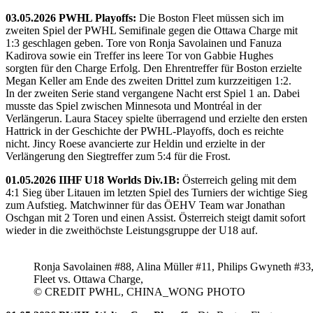
03.05.2026 PWHL Playoffs:
Die Boston Fleet müssen sich im
zweiten Spiel der PWHL Semifinale gegen die Ottawa Charge mit
1:3 geschlagen geben. Tore von Ronja Savolainen und Fanuza
Kadirova sowie ein Treffer ins leere Tor von Gabbie Hughes
sorgten für den Charge Erfolg. Den Ehrentreffer für Boston erzielte
Megan Keller am Ende des zweiten Drittel zum kurzzeitigen 1:2.
In der zweiten Serie stand vergangene Nacht erst Spiel 1 an. Dabei
musste das Spiel zwischen Minnesota und Montréal in der
Verlängerun. Laura Stacey spielte überragend und erzielte den ersten
Hattrick in der Geschichte der PWHL-Playoffs, doch es reichte
nicht. Jincy Roese avancierte zur Heldin und erzielte in der
Verlängerung den Siegtreffer zum 5:4 für die Frost.
01.05.2026 IIHF U18 Worlds Div.1B:
Österreich geling mit dem
4:1 Sieg über Litauen im letzten Spiel des Turniers der wichtige Sieg
zum Aufstieg. Matchwinner für das ÖEHV Team war Jonathan
Oschgan mit 2 Toren und einen Assist. Österreich steigt damit sofort
wieder in die zweithöchste Leistungsgruppe der U18 auf.
Ronja Savolainen #88, Alina Müller #11, Philips Gwyneth #33
Fleet vs. Ottawa Charge,
© CREDIT PWHL, CHINA_WONG PHOTO