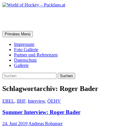
Zum
Inhalt
springen
World of Hockey – Puckfans.at
Suchen
Primäres Menü
Impressum
Foto Gallerie
Partner und Referenzen
Datenschutz
Gallerie
Suchen
nach:
Schlagwortarchiv: Roger Bader
EBEL
,
IIHF
,
Interview
,
ÖEHV
Sommer Interview: Roger Bader
24. Juni 2019
Andreas Robanser