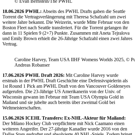
© Evan Bernstein/The PWHL
18.06.2026 PWHL:
Abseits des PWHL Drafts gaben die Seattle
Torrent die Vertragsverlängerung mit Theresa Schafzahl um zwei
weitere Jahre bekannt. Die Weizerin, wurde Mitte Februar von den
Boston Fleet nach Seattle transferiert. Für die Torrent gelangen ihr
dann in 11 Spielen 9 (2+7) Punkte. Zusammen mit Aneta Tejralova
und Emily Brown erhielt die 26-Jährige Schafzahl einen zwei Jahres
Vertrag.
Caroline Harvey, Team USA IIHF Womens Worlds 2025, © Puc
Andreas Robanser
17.06.2026 PWHL Draft 2026:
Mit Caroline Harvey wurde
erstmals in der PWHL Draft Geschichte eine Defensivspielerin als
1st Round 1 Pick am PWHL Draft von den Vancouver Goldeneyes
aufgerufen. Die 23-Jährige US Amerikanerin von der Univ. of
Wisconsin gewann im Februar mit Team USA Olympia Gold in
Mailand und sie jubelte auch bereits über zweimal Gold bei
Weltmeisterschaften.
15.06.2026 ICEHL Transfers: Ex-NHL-Akteur für Mailand:
Der Milano Hockey Club verpflichtete mit Nick Caamano einen
weiteren Angreifer. Der 27-jährige Kanadier wurde 2016 von den
Dallas Stars gedraftet und absolvierte 40 NHL-Spiele. Zudem bringt