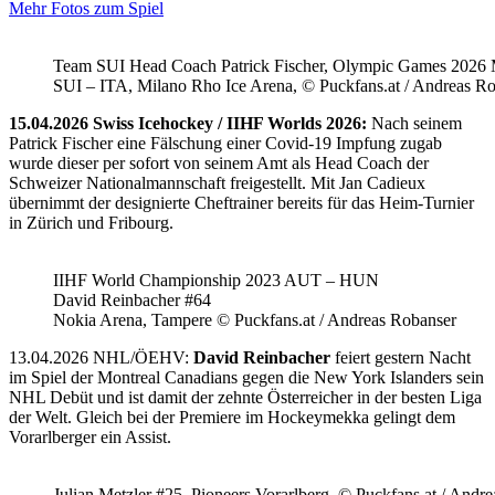
Mehr Fotos zum Spiel
Team SUI Head Coach Patrick Fischer, Olympic Games 202
SUI – ITA, Milano Rho Ice Arena, © Puckfans.at / Andreas R
15.04.2026 Swiss Icehockey / IIHF Worlds 2026:
Nach seinem
Patrick Fischer eine Fälschung einer Covid-19 Impfung zugab
wurde dieser per sofort von seinem Amt als Head Coach der
Schweizer Nationalmannschaft freigestellt. Mit Jan Cadieux
übernimmt der designierte Cheftrainer bereits für das Heim-Turnier
in Zürich und Fribourg.
IIHF World Championship 2023 AUT – HUN
David Reinbacher #64
Nokia Arena, Tampere © Puckfans.at / Andreas Robanser
13.04.2026 NHL/ÖEHV:
David Reinbacher
feiert gestern Nacht
im Spiel der Montreal Canadians gegen die New York Islanders sein
NHL Debüt und ist damit der zehnte Österreicher in der besten Liga
der Welt. Gleich bei der Premiere im Hockeymekka gelingt dem
Vorarlberger ein Assist.
Julian Metzler #25, Pioneers Vorarlberg, © Puckfans.at / Andre