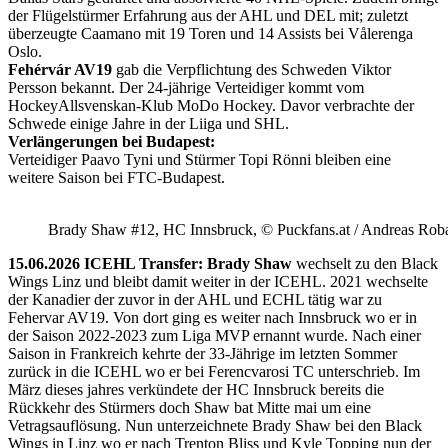
der Flügelstürmer Erfahrung aus der AHL und DEL mit; zuletzt
überzeugte Caamano mit 19 Toren und 14 Assists bei Vålerenga
Oslo.
Fehérvár AV19
gab die Verpflichtung des Schweden Viktor
Persson bekannt. Der 24-jährige Verteidiger kommt vom
HockeyAllsvenskan-Klub MoDo Hockey. Davor verbrachte der
Schwede einige Jahre in der Liiga und SHL.
Verlängerungen bei Budapest:
Verteidiger Paavo Tyni und Stürmer Topi Rönni bleiben eine
weitere Saison bei FTC-Budapest.
Brady Shaw #12, HC Innsbruck, © Puckfans.at / Andreas Rob
15.06.2026 ICEHL Transfer: Brady Shaw
wechselt zu den Black
Wings Linz und bleibt damit weiter in der ICEHL. 2021 wechselte
der Kanadier der zuvor in der AHL und ECHL tätig war zu
Fehervar AV19. Von dort ging es weiter nach Innsbruck wo er in
der Saison 2022-2023 zum Liga MVP ernannt wurde. Nach einer
Saison in Frankreich kehrte der 33-Jährige im letzten Sommer
zurück in die ICEHL wo er bei Ferencvarosi TC unterschrieb. Im
März dieses jahres verkündete der HC Innsbruck bereits die
Rückkehr des Stürmers doch Shaw bat Mitte mai um eine
Vetragsauflösung. Nun unterzeichnete Brady Shaw bei den Black
Wings in Linz wo er nach Trenton Bliss und Kyle Topping nun der