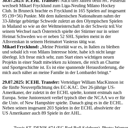
30.07.2025: ICEHL Transfer:
Nach drei Jahren beim HC Pustertal
wechselt Mikael Frycklund zum Liga-Neuling Milano Hockey
Club. In Bruneck brachte es Frycklund in 165 Spielen auf insgesamt
95 (39+56) Punkte. Mit dem italienischen Nationalteam nahm der
33-Jährige gebürtige Schwede zuletzt an den Olympischen Spielen
in Mailand so wie an der Weltmeisterschaft in der Schweiz teil.Vor
seinem Wechsel nach Österreich spielte der Stürmer nur in seiner
Heimat Schweden wo er neben 52 SHL Spielen meist in der
Allsvenskan in seinem Heimatort Vasteras tätig war.
Mikael Frycklund:
„Meine Priorität war es, in Italien zu bleiben
und sobald ich von Milans Interesse hörte, habe ich nicht lange
überlegt. Ich freue mich sehr, zum Start eines wichtigen neuen
Projekts in einer Stadt mitwirken zu können, die reich an Charme
und Sportgeschichte ist. Es ist eine spannende Herausforderung, die
mich auch näher an meine Familie in der Lombardei bringt.“
29.07.2025: ICEHL Transfer:
Verteidiger William MacKinnon ist
die fünfte Neuverpflichtung des EC-KAC. Der 26-jährige US-
Amerikaner, der zuletzt in der ECHL spielte, kommt erstmals nach
Europa. Seine Juniorenzeit verlief typisch über die NCAA wo er für
die Univ. of New Hampshire spielte. Danach ging es in die ECHL.
Neben seinen insgesamt 203 Spielen in der ECHL absolvierte der
US Amerikaner auch 89 Spiele in der AHL.
Travis ST. DENIS #74 (EC Red Bull Salzburg) Photo: Werner