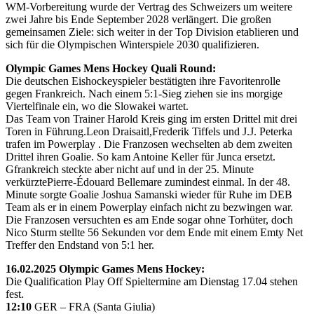
WM-Vorbereitung wurde der Vertrag des Schweizers um weitere
zwei Jahre bis Ende September 2028 verlängert. Die großen
gemeinsamen Ziele: sich weiter in der Top Division etablieren und
sich für die Olympischen Winterspiele 2030 qualifizieren.
Olympic Games Mens Hockey Quali Round:
Die deutschen Eishockeyspieler bestätigten ihre Favoritenrolle
gegen Frankreich. Nach einem 5:1-Sieg ziehen sie ins morgige
Viertelfinale ein, wo die Slowakei wartet.
Das Team von Trainer Harold Kreis ging im ersten Drittel mit drei
Toren in Führung.Leon Draisaitl,Frederik Tiffels und J.J. Peterka
trafen im Powerplay . Die Franzosen wechselten ab dem zweiten
Drittel ihren Goalie. So kam Antoine Keller für Junca ersetzt.
Gfrankreich steckte aber nicht auf und in der 25. Minute
verkürztePierre-Édouard Bellemare zumindest einmal. In der 48.
Minute sorgte Goalie Joshua Samanski wieder für Ruhe im DEB
Team als er in einem Powerplay einfach nicht zu bezwingen war.
Die Franzosen versuchten es am Ende sogar ohne Torhüter, doch
Nico Sturm stellte 56 Sekunden vor dem Ende mit einem Emty Net
Treffer den Endstand von 5:1 her.
16.02.2025 Olympic Games Mens Hockey:
Die Qualification Play Off Spieltermine am Dienstag 17.04 stehen
fest.
12:10
GER – FRA (Santa Giulia)