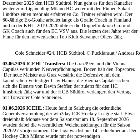
Dezember 2025 den HCB Südtirol. Nun geht es für den Kanadier
weiter zum Liganeuling Milano HC wo er mit den Finnen Sakari
Lindfors einen mehr als erfahrenen Co- Trainer erhalten wird. Der
60-Jährige Ex-Goalie arbeitet lange als Goalie Coach in Finnland
und in der KHL. 2019-2020 übte er die Doppelfunktion Co- und
GK Coach auch für den EC VSV aus. Die letzten drei Jahre war der
Finne für den norwegischen Top Klub Stavanger Oilers tätig.
Cole Schneider #24, HCB Südtirol, © Puckfans.at / Andreas R
03.06.2026 ICEHL Transfers:
Die Graz99ers und die Vienna
Capitlas verkünden Neuverpflichtungen. Bozen hält den Topscorer.
Der neue Meister aus Graz verstärkt die Defensive mit dem
kanadischen Verteidiger Clay Hanus, die Vienna Capitals sichern
sich die Dienste von Devin Steffler, der zuletzt für den HC
Innsbruck tätig war und der HCB Südtirol verlängert den Vertrag
mit Topscorer Cole Schneider.
01.06.2026 ICEHL:
Heute fand in Salzburg die ordentliche
Generalversammlung der win2day ICE Hockey League statt. Etwa
dreieinhalb Monate vor dem Saisonstart am 18. September 2026
wurden dabei die wesentlichen Weichenstellungen für die Saison
2026/27 vorgenommen. Die Liga wächst auf 14 Teilnehmer an: Der
Hockey Club Milano wurde mit der notwendigen