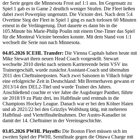
der Serie gegen die Minnesota Frost auf 1:1 aus. Im Gegensatz zu
Spiel 1 gab es in Game 2 deutlich weniger Strafen. Die Fleet ließen
dabei zwei Powerplay ungenutzt. Die Victoire drei. Nach dem 5:4
Overtime Sieg der Fleet in Spiel 1 ging es nach torlosen 60 Minuten
erneut in die Verlängerung. Dort dauerte es dann bis in die
105.Minute bis Marie-Philip Poulin mit einem One-Timer das Spiel
für die Montreal Victoire beenden konnte. Mit dem Stand von 1:1
wechselt die Serie nun nach Minnesota.
04.05.2026 ICEHL Transfer:
Die Vienna Capitals haben heute mit
Mike Stewart ihren neuen Head Coach vorgestellt. Stewart
wechselte 2010 direkt nach seinem Karriereende beim VSV ins
Trainergeschäft, wurde zunächst Assistant-Coach und übernahm
2011 den Cheftrainerposten. Nach zwei Saisonen in Villach folgte
eine erfolgreiche Zeit in Deutschland: Mit Bremerhaven gewann er
2013/14 den DEL2-Titel und wurde Trainer des Jahres.
Anschließend coachte er vier Jahre die Augsburger Panther, führte
sie 2018/19 zu Platz drei, ins Halbfinale und erstmals in die
Champions Hockey League. Danach war er bei den Kölner Haien
und ab 2021/22 bei den Grizzlys Wolfsburg tätig, mit mehreren
Halbfinal- und Viertelfinalteilnahmen. Der Austro-Kanadier ist
damit der 14. Cheftrainer in der Vereinsgeschichte.
03.05.2026 PWHL Playoffs:
Die Boston Fleet müssen sich im
zweiten Spiel der PWHL Semifinale gegen die Ottawa Charge mit