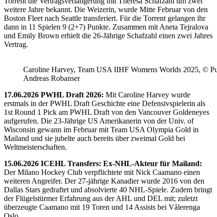
Torrent die Vertragsverlängerung mit Theresa Schafzahl um zwei
weitere Jahre bekannt. Die Weizerin, wurde Mitte Februar von den
Boston Fleet nach Seattle transferiert. Für die Torrent gelangen ihr
dann in 11 Spielen 9 (2+7) Punkte. Zusammen mit Aneta Tejralova
und Emily Brown erhielt die 26-Jährige Schafzahl einen zwei Jahres
Vertrag.
Caroline Harvey, Team USA IIHF Womens Worlds 2025, © Puc
Andreas Robanser
17.06.2026 PWHL Draft 2026:
Mit Caroline Harvey wurde
erstmals in der PWHL Draft Geschichte eine Defensivspielerin als
1st Round 1 Pick am PWHL Draft von den Vancouver Goldeneyes
aufgerufen. Die 23-Jährige US Amerikanerin von der Univ. of
Wisconsin gewann im Februar mit Team USA Olympia Gold in
Mailand und sie jubelte auch bereits über zweimal Gold bei
Weltmeisterschaften.
15.06.2026 ICEHL Transfers: Ex-NHL-Akteur für Mailand:
Der Milano Hockey Club verpflichtete mit Nick Caamano einen
weiteren Angreifer. Der 27-jährige Kanadier wurde 2016 von den
Dallas Stars gedraftet und absolvierte 40 NHL-Spiele. Zudem bringt
der Flügelstürmer Erfahrung aus der AHL und DEL mit; zuletzt
überzeugte Caamano mit 19 Toren und 14 Assists bei Vålerenga
Oslo.