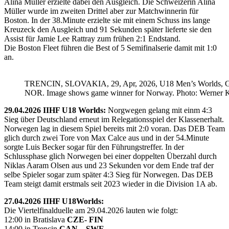
Alina Müller erzielte dabei den Ausgleich. Die Schweizerin Alina
Müller wurde im zweiten Drittel aber zur Matchwinnerin für
Boston. In der 38.Minute erzielte sie mit einem Schuss ins lange
Kreuzeck den Ausgleich und 91 Sekunden später lieferte sie den
Assist für Jamie Lee Rattray zum frühen 2:1 Endstand.
Die Boston Fleet führen die Best of 5 Semifinalserie damit mit 1:0
an.
TRENCIN, SLOVAKIA, 29, Apr, 2026, U18 Men’s Worlds, 
NOR. Image shows game winner for Norway. Photo: Werner K
29.04.2026 IIHF U18 Worlds:
Norgwegen gelang mit einm 4:3
Sieg über Deutschland erneut im Relegationsspiel der Klassenerhalt.
Norwegen lag in diesem Spiel bereits mit 2:0 voran. Das DEB Team
glich durch zwei Tore von Max Calce aus und in der 54.Minute
sorgte Luis Becker sogar für den Führungstreffer. In der
Schlussphase glich Norwegen bei einer doppelten Überzahl durch
Niklas Aaram Olsen aus und 23 Sekunden vor dem Ende traf der
selbe Spieler sogar zum später 4:3 Sieg für Norwegen. Das DEB
Team steigt damit erstmals seit 2023 wieder in die Division 1A ab.
27.04.2026 IIHF U18Worlds:
Die Viertelfinalduelle am 29.04.2026 lauten wie folgt:
12:00 in Bratislava
CZE- FIN
14:00 in Trencin
CAN – SWE