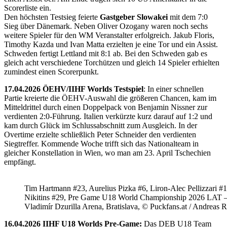
Scorerliste ein.
Den höchsten Testsieg feierte
Gastgeber Slowakei
mit dem 7:0
Sieg über Dänemark. Neben Oliver Ozogany waren noch sechs
weitere Spieler für den WM Veranstalter erfolgreich. Jakub Floris,
Timothy Kazda und Ivan Matta erzielten je eine Tor und ein Assist.
Schweden fertigt Lettland mit 8:1 ab. Bei den Schweden gab es
gleich acht verschiedene Torchützen und gleich 14 Spieler erhielten
zumindest einen Scorerpunkt.
17.04.2026 ÖEHV/IIHF Worlds Testspiel
: In einer schnellen
Partie kreierte die ÖEHV-Auswahl die größeren Chancen, kam im
Mitteldrittel durch einen Doppelpack von Benjamin Nissner zur
verdienten 2:0-Führung. Italien verkürzte kurz darauf auf 1:2 und
kam durch Glück im Schlussabschnitt zum Ausgleich. In der
Overtime erzielte schließlich Peter Schneider den verdienten
Siegtreffer. Kommende Woche trifft sich das Nationalteam in
gleicher Konstellation in Wien, wo man am 23. April Tschechien
empfängt.
Tim Hartmann #23, Aurelius Pizka #6, Liron-Alec Pellizzari #16
Nikitins #29, Pre Game U18 World Championship 2026 LAT 
Vladimír Dzurilla Arena, Bratislava, © Puckfans.at / Andreas 
16.04.2026 IIHF U18 Worlds Pre-Game:
Das DEB U18 Team