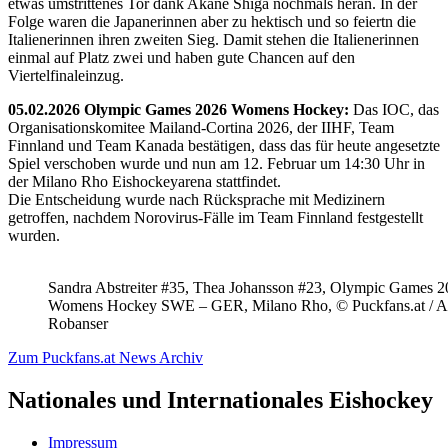
etwas umstrittenes Tor dank Akane Shiga nochmals heran. In der
Folge waren die Japanerinnen aber zu hektisch und so feiertn die
Italienerinnen ihren zweiten Sieg. Damit stehen die Italienerinnen
einmal auf Platz zwei und haben gute Chancen auf den
Viertelfinaleinzug.
05.02.2026 Olympic Games 2026 Womens Hockey:
Das IOC, das
Organisationskomitee Mailand-Cortina 2026, der IIHF, Team
Finnland und Team Kanada bestätigen, dass das für heute angesetzte
Spiel verschoben wurde und nun am 12. Februar um 14:30 Uhr in
der Milano Rho Eishockeyarena stattfindet.
Die Entscheidung wurde nach Rücksprache mit Medizinern
getroffen, nachdem Norovirus-Fälle im Team Finnland festgestellt
wurden.
Sandra Abstreiter #35, Thea Johansson #23, Olympic Games 
Womens Hockey SWE – GER, Milano Rho, © Puckfans.at / A
Robanser
Zum Puckfans.at News Archiv
Nationales und Internationales Eishockey
Impressum