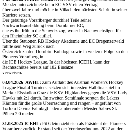
Metzler unterzeichnete beim EC VSV einen Vertrag
über zwei Jahre und möchte in Villach den nächsten Schritt in seiner
Karriere setzen.
Der gebürtige Vorarlberger durchlief Teile seiner
Nachwuchsausbildung beim Dornbirner EC,
ehe es ihn früh in die Schweiz zog, wo er in Nachwuchsligen für
den Rheinthaler SC auflief.
Über die Stationen RB Hockey Akademie und EC Bregenzerwald
führte sein Weg zurück nach
Österreich zu den Dornbirn Bulldogs sowie in weiterer Folge zu den
Pioneers Vorarlberg in
die ICE Hockey League. In der höchsten ICEHL kann der
Rechtsschütze bereits auf 182 Einsätze
verweisen.
03.04.2026 AWHL:
Zum Auftakt des Austrian Women’s Hockey
League Final-4 Turniers setzten sich im ersten Halbfinalspiel im
Merkur Eisstadion Graz die KSV Highlanders gegen die VSV Lady
Hawks mit 2:1 durch. Im zweiten Semifinale sorgten die Lakers
Kärnten für die große Überraschung und rangen – angeführt von
Torfrau Davina Falmbigl – den amtierenden Meister Sabres St.
Pölten 2:0 nieder.
31.03.2025 ICEHL:
Pit Gleim zieht sich als Präsident der Pioneers
Vorarlberg zurück. Er stand seit der Vereinsgründung 2022 an der