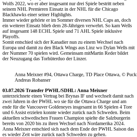
Wolfs 2022, wo er aber insgesamt nur drei Spiele bestritt neben
seinem NHL Premieren Einsatz in der NHL für die Chicago
Blackhawks einer seiner Highlights.
Immer wieder gehörte er im Sommer diversen NHL Caps an, doch
ein weiterer Einsatz blieb dem 28-Jährigen verwehrt. So kam Wells
auf insgesamt 148 ECHL Spiele und 71 AHL Spiele inklusive
Playoffs.
Somit entschied sich der Kanadier nun zu einem Wechsel nach
Europa und damit zu den Black Wings aus Linz wo Dylan Wells mit
der Nummer 70 spielen wird. Gemeinsam mitMartin Reder bildet
der Neuzugang das Torhüterduo der Linzer.
Anna Meixner #94, Ottawa Charge, TD Place Ottawa, © Puckfa
Andreas Robanser
03.07.2026 Transfer PWHL/SDHL: Anna Meixner
unterzeichnete einen Vertrag bei Brynas IF und wechselt damit nach
zwei Jahren in der PWHL wo sie für die Ottawa Charge und am
ende für die Vancouver Goldeneyes insgesamt in 66 Spielen 4 Tore
und 6 Assist erzielen konnte wieder zurück nach Schweden. Beim
aktuellen schwedischen Frauen Champion spielte die Salzburgerin
bereits von 2020 bis zu ihren Wechsel nach Nordamerika 2024.
Anna Meixner entschied sich nach dem Ende der PWHL Saison das
es wieder Zeit wäre zurück nach Schweden zu gehen.