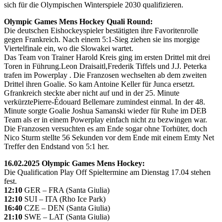
sich für die Olympischen Winterspiele 2030 qualifizieren.
Olympic Games Mens Hockey Quali Round:
Die deutschen Eishockeyspieler bestätigten ihre Favoritenrolle
gegen Frankreich. Nach einem 5:1-Sieg ziehen sie ins morgige
Viertelfinale ein, wo die Slowakei wartet.
Das Team von Trainer Harold Kreis ging im ersten Drittel mit drei
Toren in Führung.Leon Draisaitl,Frederik Tiffels und J.J. Peterka
trafen im Powerplay . Die Franzosen wechselten ab dem zweiten
Drittel ihren Goalie. So kam Antoine Keller für Junca ersetzt.
Gfrankreich steckte aber nicht auf und in der 25. Minute
verkürztePierre-Édouard Bellemare zumindest einmal. In der 48.
Minute sorgte Goalie Joshua Samanski wieder für Ruhe im DEB
Team als er in einem Powerplay einfach nicht zu bezwingen war.
Die Franzosen versuchten es am Ende sogar ohne Torhüter, doch
Nico Sturm stellte 56 Sekunden vor dem Ende mit einem Emty Net
Treffer den Endstand von 5:1 her.
16.02.2025 Olympic Games Mens Hockey:
Die Qualification Play Off Spieltermine am Dienstag 17.04 stehen
fest.
12:10
GER – FRA (Santa Giulia)
12:10
SUI – ITA (Rho Ice Park)
16:40
CZE – DEN (Santa Giulia)
21:10
SWE – LAT (Santa Giulia)