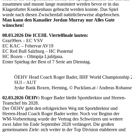
zusammen und musste lange reanimiert werden bevor er in das
Klagenfurter Krankenhaus gebracht werden konnte. Das Spiel
wurde nach diesen Zwischenfall natürlicherweise abgebrochen.
Man kann den Kanadier Jordan Murray nur Alles Gute
wünschen!
08.03.2026 Die ICEHL Viertelfinale lauten:
Graz99ers – EC VSV
EC KAC – Fehervar AV19
EC Red Bull Salzburg – HC Pustertal
HC Bozen – Olimpija Ljubljana.
Erster Spieltag der Best of 7 Serie am Dienstag.
ÖEHV Head Coach Roger Bader, IIHF World Championship 
SUI – AUT
Jyske Bank Boxen, Herning, © Puckfans.at / Andreas Robanse
02.03.2026 ÖEHV:
Roger Bader bleibt Sportdirektor und Herren-
Teamchef bis 2028.
Der ÖEHV geht den erfolgreichen Weg mit Sportdirektor und
Herren-Head Coach Roger Bader weiter. Noch vor Beginn der
WM-Vorbereitung wurde der Vertrag des Schweizers um weitere
zwei Jahre bis Ende September 2028 verlängert. Die großen
gemeinsamen Ziele: sich weiter in der Top Division etablieren und