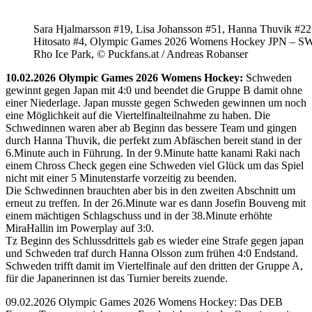
Sara Hjalmarsson #19, Lisa Johansson #51, Hanna Thuvik #22
Hitosato #4, Olympic Games 2026 Womens Hockey JPN – S
Rho Ice Park, © Puckfans.at / Andreas Robanser
10.02.2026 Olympic Games 2026 Womens Hockey:
Schweden
gewinnt gegen Japan mit 4:0 und beendet die Gruppe B damit ohne
einer Niederlage. Japan musste gegen Schweden gewinnen um noch
eine Möglichkeit auf die Viertelfinalteilnahme zu haben. Die
Schwedinnen waren aber ab Beginn das bessere Team und gingen
durch Hanna Thuvik, die perfekt zum Abfäschen bereit stand in der
6.Minute auch in Führung. In der 9.Minute hatte kanami Raki nach
einem Chross Check gegen eine Schweden viel Glück um das Spiel
nicht mit einer 5 Minutenstarfe vorzeitig zu beenden.
Die Schwedinnen brauchten aber bis in den zweiten Abschnitt um
erneut zu treffen. In der 26.Minute war es dann Josefin Bouveng mit
einem mächtigen Schlagschuss und in der 38.Minute erhöhte
MiraHallin im Powerplay auf 3:0.
Tz Beginn des Schlussdrittels gab es wieder eine Strafe gegen japan
und Schweden traf durch Hanna Olsson zum frühen 4:0 Endstand.
Schweden trifft damit im Viertelfinale auf den dritten der Gruppe A,
für die Japanerinnen ist das Turnier bereits zuende.
09.02.2026 Olympic Games 2026 Womens Hockey: Das DEB