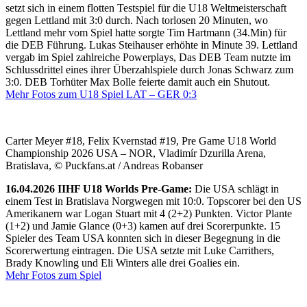
setzt sich in einem flotten Testspiel für die U18 Weltmeisterschaft
gegen Lettland mit 3:0 durch. Nach torlosen 20 Minuten, wo
Lettland mehr vom Spiel hatte sorgte Tim Hartmann (34.Min) für
die DEB Führung. Lukas Steihauser erhöhte in Minute 39. Lettland
vergab im Spiel zahlreiche Powerplays, Das DEB Team nutzte im
Schlussdrittel eines ihrer Überzahlspiele durch Jonas Schwarz zum
3:0. DEB Torhüter Max Bolle feierte damit auch ein Shutout.
Mehr Fotos zum U18 Spiel LAT – GER 0:3
Carter Meyer #18, Felix Kvernstad #19, Pre Game U18 World
Championship 2026 USA – NOR, Vladimír Dzurilla Arena,
Bratislava, © Puckfans.at / Andreas Robanser
16.04.2026 IIHF U18 Worlds Pre-Game:
Die USA schlägt in
einem Test in Bratislava Norgwegen mit 10:0. Topscorer bei den US
Amerikanern war Logan Stuart mit 4 (2+2) Punkten. Victor Plante
(1+2) und Jamie Glance (0+3) kamen auf drei Scorerpunkte. 15
Spieler des Team USA konnten sich in dieser Begegnung in die
Scorerwertung eintragen. Die USA setzte mit Luke Carrithers,
Brady Knowling und Eli Winters alle drei Goalies ein.
Mehr Fotos zum Spiel