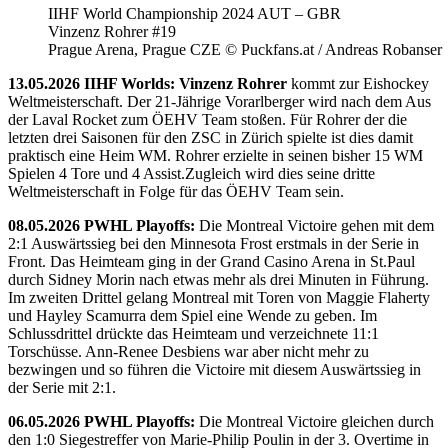
IIHF World Championship 2024 AUT – GBR
Vinzenz Rohrer #19
Prague Arena, Prague CZE © Puckfans.at / Andreas Robanser
13.05.2026 IIHF Worlds: Vinzenz Rohrer
kommt zur Eishockey
Weltmeisterschaft. Der 21-Jährige Vorarlberger wird nach dem Aus
der Laval Rocket zum ÖEHV Team stoßen. Für Rohrer der die
letzten drei Saisonen für den ZSC in Zürich spielte ist dies damit
praktisch eine Heim WM. Rohrer erzielte in seinen bisher 15 WM
Spielen 4 Tore und 4 Assist.Zugleich wird dies seine dritte
Weltmeisterschaft in Folge für das ÖEHV Team sein.
08.05.2026 PWHL Playoffs:
Die Montreal Victoire gehen mit dem
2:1 Auswärtssieg bei den Minnesota Frost erstmals in der Serie in
Front. Das Heimteam ging in der Grand Casino Arena in St.Paul
durch Sidney Morin nach etwas mehr als drei Minuten in Führung.
Im zweiten Drittel gelang Montreal mit Toren von Maggie Flaherty
und Hayley Scamurra dem Spiel eine Wende zu geben. Im
Schlussdrittel drückte das Heimteam und verzeichnete 11:1
Torschüsse. Ann-Renee Desbiens war aber nicht mehr zu
bezwingen und so führen die Victoire mit diesem Auswärtssieg in
der Serie mit 2:1.
06.05.2026 PWHL Playoffs:
Die Montreal Victoire gleichen durch
den 1:0 Siegestreffer von Marie-Philip Poulin in der 3. Overtime in