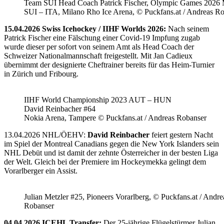
Team SUI Head Coach Patrick Fischer, Olympic Games 202
SUI – ITA, Milano Rho Ice Arena, © Puckfans.at / Andreas R
15.04.2026 Swiss Icehockey / IIHF Worlds 2026:
Nach seinem
Patrick Fischer eine Fälschung einer Covid-19 Impfung zugab
wurde dieser per sofort von seinem Amt als Head Coach der
Schweizer Nationalmannschaft freigestellt. Mit Jan Cadieux
übernimmt der designierte Cheftrainer bereits für das Heim-Turnier
in Zürich und Fribourg.
IIHF World Championship 2023 AUT – HUN
David Reinbacher #64
Nokia Arena, Tampere © Puckfans.at / Andreas Robanser
13.04.2026 NHL/ÖEHV:
David Reinbacher
feiert gestern Nacht
im Spiel der Montreal Canadians gegen die New York Islanders sein
NHL Debüt und ist damit der zehnte Österreicher in der besten Liga
der Welt. Gleich bei der Premiere im Hockeymekka gelingt dem
Vorarlberger ein Assist.
Julian Metzler #25, Pioneers Vorarlberg, © Puckfans.at / Andre
Robanser
04.04.2026 ICEHL Transfer:
Der 25-jährige Flügelstürmer Julian