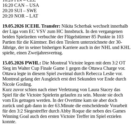
16:20 CAN – USA
20:20 SUI – SWE
20:20 NOR – LAT
19.05.2026 ICEHL Transfer:
Nikita Scherbak wechselt innerhalb
der Liga vom EC VSV zum HC Innsbruck. In den vergangenen
beiden Spielzeiten verbuchte der Flügelstürmer 85 Punkte in 103
Partien für die Kärntner. Bei den Tirolern unterzeichnete der 30-
Jährige, der in seiner bisherigen Karriere auch in der NHL und KHL
spielte, einen Zweijahresvertrag.
15.05.2026 PWHL:
Die Montreal Victoire legen mit dem 3:2 OT
Sieg im Walter Cup Finale Game 1 gegen die Ottawa Charge vor.
Ottawa legte in diesem Spiel zweimal durch Rebecca Leslie vor.
Montreal gelang der Ausgleich erst drei Sekunden vor Ende durch
Nicole Gosling.
Kurz zuvor schien nach einer Verletzung von Laura Stacey das
Spiel für die Victoire Spielerin gelaufen zu sein. Musste sie doch
vom Eis getragen werden. In der Overtime kam sie aber doch
zurück und gab dann in der 63.Minute die entscheidende Vorarbeit
für den 3:2 Siegestreffer durch Abby Roque die neben des Games
Winning Goal auch den ersten Victoire Treffer im Spiel erzielen
konnte.