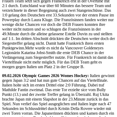
Frauen Team setzt sich gegen Frankreich erst in der Overtime mit
2:1 durch. Eutschland war über 60 Minuten das bessere Team und
verzeichnete in dieser Begegnung auch zwei Stangenschüsse. Das
1:0 gelang den Deutschen erst 33.Sekunden vor der ersten Pause im
Powerplay durch Laura Kluge. Die Französinnen fanden weiter nur
wenige dicke Chancen vor doch die DEB Frauen konnten ihre
weiter nicht nutzen und so schlugen die Französinnen in der
49.Minute durch die alleine gelassene Estelle Duvin zu und stellten
auf 1:1. Im dritten Abschnitt drückten die Deutschen weiter doch der
Siegestreffer gelang nicht. Damit hatte Frankreich ihren ersten
Punktgewinn.Mehr wurde es nicht da Vancouver Goldeneyes
Legionärin Katarina Jobst-Smith die erste DEB Chance in der
Verlängerung zum Siegestreffer nutzte. Für Frankreich ist damit das
Viertelfinale nicht mehr möglich. Für das DEB Team geht es
morgen gegen Italien um Platz 2 in der Gruppe B.
09.02.2026 Olympic Games 2026 Womes Hockey:
Italien gewinnt
gegen Japan 3:2 und hat nun gute Chancen auf das Viertelfinale.
Italien holte sich im ersten Drittel eine 2:0 Führung. Dabei traf
Mathilde Fantin zweimal. Das erste Tor erzielte sice vom Bully
Punkt (13.) und der zweite Treffer gelang in Überzahl. Ruj Ukita
brachte Japan mit einem Slapshot in der 23.Minute zurück in das
Spiel. Nun verlief das Spiel ausgeglichen und Italien legte nach 47
Sekunden im Schlussdrittel durch Kristin Della Rovere wieder mit
zwei Toren vorran. Die Japanerinnen dtückten und kamen durch ein