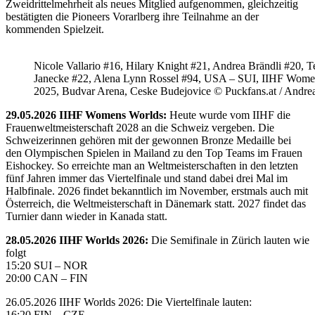
Zweidrittelmehrheit als neues Mitglied aufgenommen, gleichzeitig
bestätigten die Pioneers Vorarlberg ihre Teilnahme an der
kommenden Spielzeit.
Nicole Vallario #16, Hilary Knight #21, Andrea Brändli #20, T
Janecke #22, Alena Lynn Rossel #94, USA – SUI, IIHF Wome
2025, Budvar Arena, Ceske Budejovice © Puckfans.at / Andre
29.05.2026 IIHF Womens Worlds:
Heute wurde vom IIHF die
Frauenweltmeisterschaft 2028 an die Schweiz vergeben. Die
Schweizerinnen gehören mit der gewonnen Bronze Medaille bei
den Olympischen Spielen in Mailand zu den Top Teams im Frauen
Eishockey. So erreichte man an Weltmeisterschaften in den letzten
fünf Jahren immer das Viertelfinale und stand dabei drei Mal im
Halbfinale. 2026 findet bekanntlich im November, erstmals auch mit
Österreich, die Weltmeisterschaft in Dänemark statt. 2027 findet das
Turnier dann wieder in Kanada statt.
28.05.2026 IIHF Worlds 2026:
Die Semifinale in Zürich lauten wie
folgt
15:20 SUI – NOR
20:00 CAN – FIN
26.05.2026 IIHF Worlds 2026: Die Viertelfinale lauten:
16:20 FIN – CZE