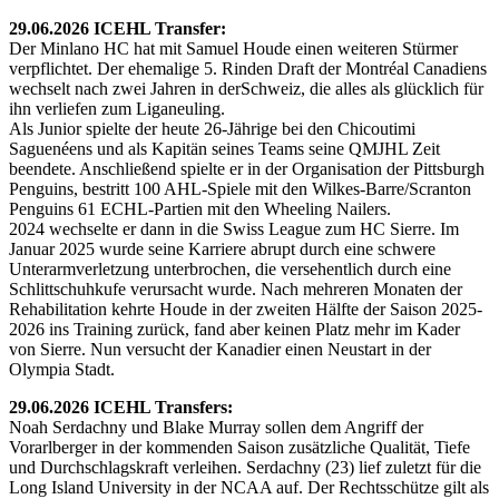
29.06.2026 ICEHL Transfer:
Der Minlano HC hat mit Samuel Houde einen weiteren Stürmer
verpflichtet. Der ehemalige 5. Rinden Draft der Montréal Canadiens
wechselt nach zwei Jahren in derSchweiz, die alles als glücklich für
ihn verliefen zum Liganeuling.
Als Junior spielte der heute 26-Jährige bei den Chicoutimi
Saguenéens und als Kapitän seines Teams seine QMJHL Zeit
beendete. Anschließend spielte er in der Organisation der Pittsburgh
Penguins, bestritt 100 AHL-Spiele mit den Wilkes-Barre/Scranton
Penguins 61 ECHL-Partien mit den Wheeling Nailers.
2024 wechselte er dann in die Swiss League zum HC Sierre. Im
Januar 2025 wurde seine Karriere abrupt durch eine schwere
Unterarmverletzung unterbrochen, die versehentlich durch eine
Schlittschuhkufe verursacht wurde. Nach mehreren Monaten der
Rehabilitation kehrte Houde in der zweiten Hälfte der Saison 2025-
2026 ins Training zurück, fand aber keinen Platz mehr im Kader
von Sierre. Nun versucht der Kanadier einen Neustart in der
Olympia Stadt.
29.06.2026 ICEHL Transfers:
Noah Serdachny und Blake Murray sollen dem Angriff der
Vorarlberger in der kommenden Saison zusätzliche Qualität, Tiefe
und Durchschlagskraft verleihen. Serdachny (23) lief zuletzt für die
Long Island University in der NCAA auf. Der Rechtsschütze gilt als