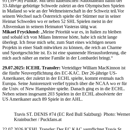
95 (39+56) Punkte. Mit dem italienischen Nationalteam nahm der
33-Jährige gebürtige Schwede zuletzt an den Olympischen Spielen
in Mailand so wie an der Weltmeisterschaft in der Schweiz teil.Vor
seinem Wechsel nach Österreich spielte der Stürmer nur in seiner
Heimat Schweden wo er neben 52 SHL Spielen meist in der
Allsvenskan in seinem Heimatort Vasteras tätig war.
Mikael Frycklund:
„Meine Priorität war es, in Italien zu bleiben
und sobald ich von Milans Interesse hörte, habe ich nicht lange
überlegt. Ich freue mich sehr, zum Start eines wichtigen neuen
Projekts in einer Stadt mitwirken zu können, die reich an Charme
und Sportgeschichte ist. Es ist eine spannende Herausforderung, die
mich auch näher an meine Familie in der Lombardei bringt.“
29.07.2025: ICEHL Transfer:
Verteidiger William MacKinnon ist
die fünfte Neuverpflichtung des EC-KAC. Der 26-jährige US-
Amerikaner, der zuletzt in der ECHL spielte, kommt erstmals nach
Europa. Seine Juniorenzeit verlief typisch über die NCAA wo er für
die Univ. of New Hampshire spielte. Danach ging es in die ECHL.
Neben seinen insgesamt 203 Spielen in der ECHL absolvierte der
US Amerikaner auch 89 Spiele in der AHL.
Travis ST. DENIS #74 (EC Red Bull Salzburg) Photo: Werner
Krainbucher / Puckfans.at
22.07.2026 ICEHL Transfer: Der EC KAC verpflichtet Travis St.