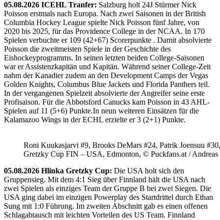
05.08.2026 ICEHL Tranfer:
Salzburg holt 24J Stürmer Nick
Poisson erstmals nach Europa. Nach zwei Saisonen in der British
Columbia Hockey League spielte Nick Poisson fünf Jahre, von
2020 bis 2025, für das Providence College in der NCAA. In 170
Spielen verbuchte er 109 (42+67) Scorerpunkte . Damit absolvierte
Poisson die zweitmeisten Spiele in der Geschichte des
Eishockeyprogramms. In seinen letzten beiden College-Saisonen
war er Assistenzkapitän und Kapitän. Während seiner College-Zeit
nahm der Kanadier zudem an den Development Camps der Vegas
Golden Knights, Columbus Blue Jackets und Florida Panthers teil.
In der vergangenen Spielzeit absolvierte der Angreifer seine erste
Profisaison. Für die Abbotsford Canucks kam Poisson in 43 AHL-
Spielen auf 11 (5+6) Punkte.In neun weiteren Einsätzen für die
Kalamazoo Wings in der ECHL erzielte er 3 (2+1) Punkte.
Roni Kuukasjarvi #9, Brooks DeMars #24, Patrik Joensuu #30
Gretzky Cup FIN – USA, Edmonton, © Puckfans.at / Andreas
05.08.2026 Hlinka Gretzky Cup:
Die USA holt sich den
Gruppensieg. Mit dem 4:1 Sieg über Finnland hält die USA nach
zwei Spielen als einziges Team der Gruppe B bei zwei Siegen. Die
USA ging dabei im einzigen Powerplay des Startdrittel durch Ethan
Sung mit 1:0 Führung. Im zweiten Abschnitt gab es einen offenen
Schlagabtausch mit leichten Vorteilen des US Team. Finnland