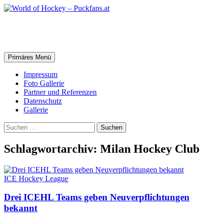
Zum
Inhalt
springen
World of Hockey – Puckfans.at
Suchen
Primäres Menü
Impressum
Foto Gallerie
Partner und Referenzen
Datenschutz
Gallerie
Suchen
nach:
Schlagwortarchiv: Milan Hockey Club
ICE Hockey League
Drei ICEHL Teams geben Neuverpflichtungen
bekannt