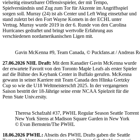
vielseitig einsetzbarer Offensivspieler, der mit Tempo,
Spielverständnis und Zug zum Tor für Akzente im Angriffsspiel
sorgen soll. Murray (24) ist als Center und Left Wing einsetzbar und
stand zuletzt bei den Fort Wayne Komets in der ECHL unter
Vertrag. Murray wurde 2019 in der 6. Runde von den Carolina
Hurricanes gedraftet und bringt wertvolle Erfahrung aus
verschiedenen nordamerikanischen Ligen mit.
Gavin McKenna #9, Team Canada, © Puckfans.at / Andreas R
27.06.2026 NHL Draft:
Mit dem Kanadier Gavin McKenna wurde
der erwartete Favorit von den Toronto Maple Leafs als erster Spieler
auf die Bühne des Keybank Center in Buffalo gerufen. McKenna
gewann in seiner Karriere mit Team Canada den Hlinka Gretzky
Cup so wie die U18 Weltmeisterschft 2025. In der vergangenen
Saison bestritt der 18-Jährige seine erste NCAA Spielzeit für die
Penn State Univ.ersity.
Theresa Schafzahl #37, PWHL Regular Season Seattle Torrent 
New York Sirens at Madison Square Garden in New York
© Evan Bernstein/The PWHL
18.06.2026 PWHL:
Abseits des PWHL Drafts gaben die Seattle