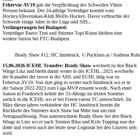
Fehérvár AV19
gab die Verpflichtung des Schweden Viktor
Persson bekannt. Der 24-jährige Verteidiger kommt vom
HockeyAllsvenskan-Klub MoDo Hockey. Davor verbrachte der
Schwede einige Jahre in der Liiga und SHL.
Verlängerungen bei Budapest:
Verteidiger Paavo Tyni und Stürmer Topi Rönni bleiben eine
weitere Saison bei FTC-Budapest.
Brady Shaw #12, HC Innsbruck, © Puckfans.at / Andreas Rob
15.06.2026 ICEHL Transfer: Brady Shaw
wechselt zu den Black
Wings Linz und bleibt damit weiter in der ICEHL. 2021 wechselte
der Kanadier der zuvor in der AHL und ECHL tätig war zu
Fehervar AV19. Von dort ging es weiter nach Innsbruck wo er in
der Saison 2022-2023 zum Liga MVP ernannt wurde. Nach einer
Saison in Frankreich kehrte der 33-Jährige im letzten Sommer
zurück in die ICEHL wo er bei Ferencvarosi TC unterschrieb. Im
März dieses jahres verkündete der HC Innsbruck bereits die
Rückkehr des Stürmers doch Shaw bat Mitte mai um eine
Vetragsauflösung. Nun unterzeichnete Brady Shaw bei den Black
Wings in Linz wo er nach Trenton Bliss und Kyle Topping nun der
dritte und vorerst auch der letzte neue Legionär bei den Linzern sein
wird.