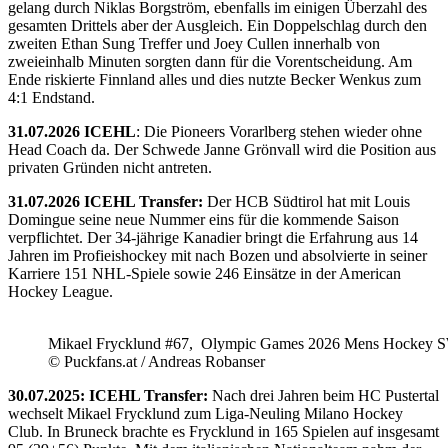
gelang durch Niklas Borgström, ebenfalls im einigen Überzahl des
gesamten Drittels aber der Ausgleich. Ein Doppelschlag durch den
zweiten Ethan Sung Treffer und Joey Cullen innerhalb von
zweieinhalb Minuten sorgten dann für die Vorentscheidung. Am
Ende riskierte Finnland alles und dies nutzte Becker Wenkus zum
4:1 Endstand.
31.07.2026 ICEHL
: Die Pioneers Vorarlberg stehen wieder ohne
Head Coach da. Der Schwede Janne Grönvall wird die Position aus
privaten Gründen nicht antreten.
31.07.2026 ICEHL Transfer:
Der HCB Südtirol hat mit Louis
Domingue seine neue Nummer eins für die kommende Saison
verpflichtet. Der 34-jährige Kanadier bringt die Erfahrung aus 14
Jahren im Profieishockey mit nach Bozen und absolvierte in seiner
Karriere 151 NHL-Spiele sowie 246 Einsätze in der American
Hockey League.
Mikael Frycklund #67, Olympic Games 2026 Mens Hockey 
© Puckfans.at / Andreas Robanser
30.07.2025: ICEHL Transfer:
Nach drei Jahren beim HC Pustertal
wechselt Mikael Frycklund zum Liga-Neuling Milano Hockey
Club. In Bruneck brachte es Frycklund in 165 Spielen auf insgesamt