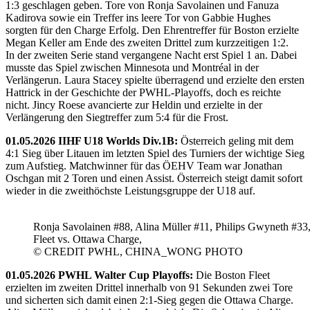
1:3 geschlagen geben. Tore von Ronja Savolainen und Fanuza
Kadirova sowie ein Treffer ins leere Tor von Gabbie Hughes
sorgten für den Charge Erfolg. Den Ehrentreffer für Boston erzielte
Megan Keller am Ende des zweiten Drittel zum kurzzeitigen 1:2.
In der zweiten Serie stand vergangene Nacht erst Spiel 1 an. Dabei
musste das Spiel zwischen Minnesota und Montréal in der
Verlängerun. Laura Stacey spielte überragend und erzielte den ersten
Hattrick in der Geschichte der PWHL-Playoffs, doch es reichte
nicht. Jincy Roese avancierte zur Heldin und erzielte in der
Verlängerung den Siegtreffer zum 5:4 für die Frost.
01.05.2026 IIHF U18 Worlds Div.1B:
Österreich geling mit dem
4:1 Sieg über Litauen im letzten Spiel des Turniers der wichtige Sieg
zum Aufstieg. Matchwinner für das ÖEHV Team war Jonathan
Oschgan mit 2 Toren und einen Assist. Österreich steigt damit sofort
wieder in die zweithöchste Leistungsgruppe der U18 auf.
Ronja Savolainen #88, Alina Müller #11, Philips Gwyneth #33
Fleet vs. Ottawa Charge,
© CREDIT PWHL, CHINA_WONG PHOTO
01.05.2026 PWHL Walter Cup Playoffs:
Die Boston Fleet
erzielten im zweiten Drittel innerhalb von 91 Sekunden zwei Tore
und sicherten sich damit einen 2:1-Sieg gegen die Ottawa Charge.