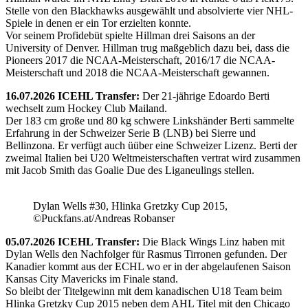
Stelle von den Blackhawks ausgewählt und absolvierte vier NHL-
Spiele in denen er ein Tor erzielten konnte.
Vor seinem Profidebüt spielte Hillman drei Saisons an der
University of Denver. Hillman trug maßgeblich dazu bei, dass die
Pioneers 2017 die NCAA-Meisterschaft, 2016/17 die NCAA-
Meisterschaft und 2018 die NCAA-Meisterschaft gewannen.
16.07.2026 ICEHL Transfer:
Der 21-jährige Edoardo Berti
wechselt zum Hockey Club Mailand.
Der 183 cm große und 80 kg schwere Linkshänder Berti sammelte
Erfahrung in der Schweizer Serie B (LNB) bei Sierre und
Bellinzona. Er verfügt auch üüber eine Schweizer Lizenz. Berti der
zweimal Italien bei U20 Weltmeisterschaften vertrat wird zusammen
mit Jacob Smith das Goalie Due des Liganeulings stellen.
Dylan Wells #30, Hlinka Gretzky Cup 2015,
©Puckfans.at/Andreas Robanser
05.07.2026 ICEHL Transfer:
Die Black Wings Linz haben mit
Dylan Wells den Nachfolger für Rasmus Tirronen gefunden. Der
Kanadier kommt aus der ECHL wo er in der abgelaufenen Saison
Kansas City Mavericks im Finale stand.
So bleibt der Titelgewinn mit dem kanadischen U18 Team beim
Hlinka Gretzky Cup 2015 neben dem AHL Titel mit den Chicago