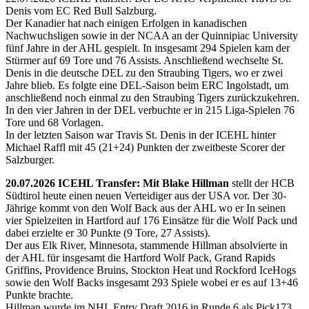
Denis vom EC Red Bull Salzburg.
Der Kanadier hat nach einigen Erfolgen in kanadischen
Nachwuchsligen sowie in der NCAA an der Quinnipiac University
fünf Jahre in der AHL gespielt. In insgesamt 294 Spielen kam der
Stürmer auf 69 Tore und 76 Assists. Anschließend wechselte St.
Denis in die deutsche DEL zu den Straubing Tigers, wo er zwei
Jahre blieb. Es folgte eine DEL-Saison beim ERC Ingolstadt, um
anschließend noch einmal zu den Straubing Tigers zurückzukehren.
In den vier Jahren in der DEL verbuchte er in 215 Liga-Spielen 76
Tore und 68 Vorlagen.
In der letzten Saison war Travis St. Denis in der ICEHL hinter
Michael Raffl mit 45 (21+24) Punkten der zweitbeste Scorer der
Salzburger.
20.07.2026 ICEHL Transfer: Mit Blake Hillman
stellt der HCB
Südtirol heute einen neuen Verteidiger aus der USA vor. Der 30-
Jährige kommt von den Wolf Back aus der AHL wo er In seinen
vier Spielzeiten in Hartford auf 176 Einsätze für die Wolf Pack und
dabei erzielte er 30 Punkte (9 Tore, 27 Assists).
Der aus Elk River, Minnesota, stammende Hillman absolvierte in
der AHL für insgesamt die Hartford Wolf Pack, Grand Rapids
Griffins, Providence Bruins, Stockton Heat und Rockford IceHogs
sowie den Wolf Backs insgesamt 293 Spiele wobei er es auf 13+46
Punkte brachte.
Hillman wurde im NHL Entry Draft 2016 in Runde 6 als Pick173.