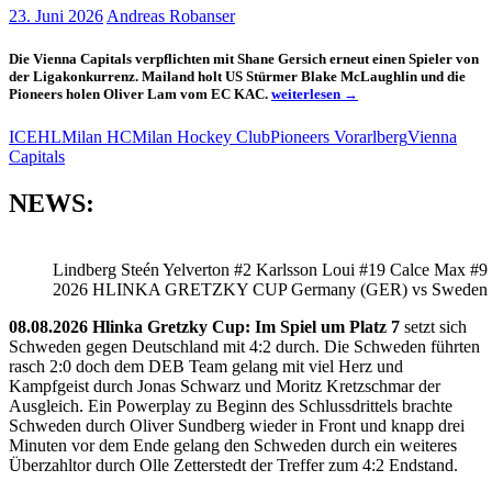
23. Juni 2026
Andreas Robanser
Die Vienna Capitals verpflichten mit Shane Gersich erneut einen Spieler von
der Ligakonkurrenz. Mailand holt US Stürmer Blake McLaughlin und die
Drei
Pioneers holen Oliver Lam vom EC KAC.
weiterlesen
→
ICEHL
Teams
ICEHL
Milan HC
Milan Hockey Club
Pioneers Vorarlberg
Vienna
geben
Capitals
Neuverpflichtungen
bekannt
NEWS:
Lindberg Steén Yelverton #2 Karlsson Loui #19 Calce Max #9
2026 HLINKA GRETZKY CUP Germany (GER) vs Sweden
08.08.2026 Hlinka Gretzky Cup: Im Spiel um Platz 7
setzt sich
Schweden gegen Deutschland mit 4:2 durch. Die Schweden führten
rasch 2:0 doch dem DEB Team gelang mit viel Herz und
Kampfgeist durch Jonas Schwarz und Moritz Kretzschmar der
Ausgleich. Ein Powerplay zu Beginn des Schlussdrittels brachte
Schweden durch Oliver Sundberg wieder in Front und knapp drei
Minuten vor dem Ende gelang den Schweden durch ein weiteres
Überzahltor durch Olle Zetterstedt der Treffer zum 4:2 Endstand.