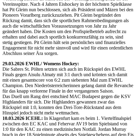
Vereinsspitze. Nach 4 Jahren Eishockey in der höchsten Spielklasse
hat Pit Gleim nun beschlossen, sich als Präsident und Mäzen bei den
Pioneers Vorarlberg zurückzuziehen. Pit Gleim begründet den
Rückzug damit, dass sich die sportlichen Rahmenbedingungen als
auch die wirtschaftlichen Voraussetzungen von Jahr zu Jahr
geändert haben. Die Kosten um den Profispielbetrieb aufrecht zu
erhalten und dabei auch sportlich konkurrenzfähig zu sein, sind
stetig gestiegen. Pit Gleim hält sein persönliches und finanzielles
Engagement für nicht mehr sinnvoll und wird für einen ordentlichen
Abschluss seiner Ära sorgen.
29.03.2026 EWHL/ Womens Hockey:
Die Sabres St. Pölten setzten sich auch im Rückspiel des EWHL
Finals gegen Aisulu Almaty mit 3:1 durch und krönten sich damit
mit einen gesamtscore von 6:2 zum siebenten Mal zum EWHL
Champion. Den Niederösterreicherinnen gelang damit die Revanche
für das knapp verlorene Finale in der vergangenen Saison.
Das Duell um Rang drei entschied MAC Budapest gegen die KSV
Highlanders für sich. Die Highlanders gewannen zwar das
Rückspiel mit 1:0, konnten den Drei-Tore-Rückstand aus dem
Hinspiel jedoch nicht mehr wettmachen.
10.03.2026 ICEHL:
In Klagenfurt kam es beim 1. Viertelfinalspiel
zwischen den EC KAC und Fehervar AV19 beim Spielstand von
1:0 für den KAC zu einen medizinischen Notfall. Jordan Murray
brach in der 18.Spielminute abseits des Spielgeschehens auf dem Eis