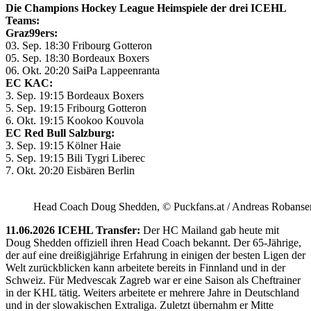
Die Champions Hockey League Heimspiele der drei ICEHL
Teams:
Graz99ers:
03. Sep. 18:30 Fribourg Gotteron
05. Sep. 18:30 Bordeaux Boxers
06. Okt. 20:20 SaiPa Lappeenranta
EC KAC:
3. Sep. 19:15 Bordeaux Boxers
5. Sep. 19:15 Fribourg Gotteron
6. Okt. 19:15 Kookoo Kouvola
EC Red Bull Salzburg:
3. Sep. 19:15 Kölner Haie
5. Sep. 19:15 Bili Tygri Liberec
7. Okt. 20:20 Eisbären Berlin
Head Coach Doug Shedden, © Puckfans.at / Andreas Robanse
11.06.2026 ICEHL Transfer:
Der HC Mailand gab heute mit
Doug Shedden offiziell ihren Head Coach bekannt. Der 65-Jährige,
der auf eine dreißigjährige Erfahrung in einigen der besten Ligen der
Welt zurückblicken kann arbeitete bereits in Finnland und in der
Schweiz. Für Medvescak Zagreb war er eine Saison als Cheftrainer
in der KHL tätig. Weiters arbeitete er mehrere Jahre in Deutschland
und in der slowakischen Extraliga. Zuletzt übernahm er Mitte