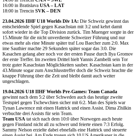
16:00 in Bratislava
USA – LAT
18:00 in Trencin
SVK – DEN
23.04.2026 IIHF U18 Worlds Div 1A:
Die Schweiz gewinnt das
entscheidende Spiel gegen Kasachstan mit 3:2 und kehrt damit
sofort wieder in die Top Division zurück. Tim Muenger sorgte in der
15.Minute für die nicht unverdiente Schweizer Führung und nur
etwas mehr als eine Minute später traf Lou Baecher zum 2:0. Max
ime Sauthier machte 29 Sekunden später sogar das 3:0. Die
Kasachen gelang aber noch vor der ersten Pause durch Ilya Gromov
der erste Treffer. Im zweiten Drittel hielt Yannis Zambelli sein Tor
trotz guter Kasachstan Möglichkeiten sauber. Kasachstan kam in der
43.Minute sogar zum Anschlusstreffer doch die Schweiz brachte die
knappe Führung über die Zeit und bleibt damit auch weiter
ungeschlagen.
19.04.2026 U18 IIHF Worlds Pre-Games: Team Canada
gewinnt nach dem 5:2 über Schweden auch das heutige zweite
Testspiel gegen Tschewchien sicher mit 6:2. Man des Spiels war
Tynan Lawrence mit einen Hattrick und einen Assist. Dima Zhilkin
verbuchte drei Assists für sein Team.
Team USA
tat sich nach dem 10:0 über Norwegen auch heute
gegen Finnland nicht all zu schwer und feierte einen 7:3 Erfolg.
Sammy Nelson erzielte dabei ebnefalls eine Hattrick und steuerte
einen Assist bei. Am Ende trugen sich 10 US Amerikaner in die