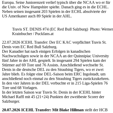
Europa. Seine Juniorenzeit verlief typisch über die NCAA wo er für
die Univ. of New Hampshire spielte. Danach ging es in die ECHL.
Neben seinen insgesamt 203 Spielen in der ECHL absolvierte der
US Amerikaner auch 89 Spiele in der AHL.
Travis ST. DENIS #74 (EC Red Bull Salzburg) Photo: Werner
Krainbucher / Puckfans.at
22.07.2026 ICEHL Transfer: Der EC KAC verpflichtet Travis St.
Denis vom EC Red Bull Salzburg.
Der Kanadier hat nach einigen Erfolgen in kanadischen
Nachwuchsligen sowie in der NCAA an der Quinnipiac University
fünf Jahre in der AHL gespielt. In insgesamt 294 Spielen kam der
Stürmer auf 69 Tore und 76 Assists. Anschließend wechselte St.
Denis in die deutsche DEL zu den Straubing Tigers, wo er zwei
Jahre blieb. Es folgte eine DEL-Saison beim ERC Ingolstadt, um
anschließend noch einmal zu den Straubing Tigers zurückzukehren.
In den vier Jahren in der DEL verbuchte er in 215 Liga-Spielen 76
Tore und 68 Vorlagen.
In der letzten Saison war Travis St. Denis in der ICEHL hinter
Michael Raffl mit 45 (21+24) Punkten der zweitbeste Scorer der
Salzburger.
20.07.2026 ICEHL Transfer: Mit Blake Hillman
stellt der HCB