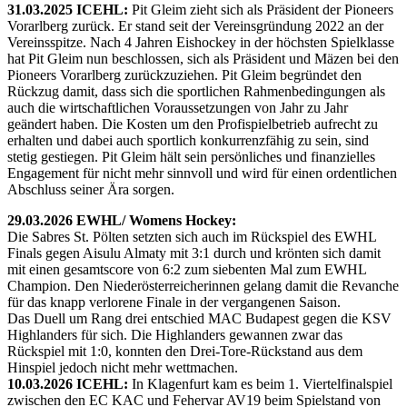
31.03.2025 ICEHL:
Pit Gleim zieht sich als Präsident der Pioneers
Vorarlberg zurück. Er stand seit der Vereinsgründung 2022 an der
Vereinsspitze. Nach 4 Jahren Eishockey in der höchsten Spielklasse
hat Pit Gleim nun beschlossen, sich als Präsident und Mäzen bei den
Pioneers Vorarlberg zurückzuziehen. Pit Gleim begründet den
Rückzug damit, dass sich die sportlichen Rahmenbedingungen als
auch die wirtschaftlichen Voraussetzungen von Jahr zu Jahr
geändert haben. Die Kosten um den Profispielbetrieb aufrecht zu
erhalten und dabei auch sportlich konkurrenzfähig zu sein, sind
stetig gestiegen. Pit Gleim hält sein persönliches und finanzielles
Engagement für nicht mehr sinnvoll und wird für einen ordentlichen
Abschluss seiner Ära sorgen.
29.03.2026 EWHL/ Womens Hockey:
Die Sabres St. Pölten setzten sich auch im Rückspiel des EWHL
Finals gegen Aisulu Almaty mit 3:1 durch und krönten sich damit
mit einen gesamtscore von 6:2 zum siebenten Mal zum EWHL
Champion. Den Niederösterreicherinnen gelang damit die Revanche
für das knapp verlorene Finale in der vergangenen Saison.
Das Duell um Rang drei entschied MAC Budapest gegen die KSV
Highlanders für sich. Die Highlanders gewannen zwar das
Rückspiel mit 1:0, konnten den Drei-Tore-Rückstand aus dem
Hinspiel jedoch nicht mehr wettmachen.
10.03.2026 ICEHL:
In Klagenfurt kam es beim 1. Viertelfinalspiel
zwischen den EC KAC und Fehervar AV19 beim Spielstand von