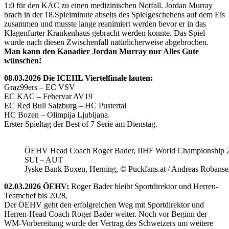
1:0 für den KAC zu einen medizinischen Notfall. Jordan Murray
brach in der 18.Spielminute abseits des Spielgeschehens auf dem Eis
zusammen und musste lange reanimiert werden bevor er in das
Klagenfurter Krankenhaus gebracht werden konnte. Das Spiel
wurde nach diesen Zwischenfall natürlicherweise abgebrochen.
Man kann den Kanadier Jordan Murray nur Alles Gute
wünschen!
08.03.2026 Die ICEHL Viertelfinale lauten:
Graz99ers – EC VSV
EC KAC – Fehervar AV19
EC Red Bull Salzburg – HC Pustertal
HC Bozen – Olimpija Ljubljana.
Erster Spieltag der Best of 7 Serie am Dienstag.
ÖEHV Head Coach Roger Bader, IIHF World Championship 
SUI – AUT
Jyske Bank Boxen, Herning, © Puckfans.at / Andreas Robanse
02.03.2026 ÖEHV:
Roger Bader bleibt Sportdirektor und Herren-
Teamchef bis 2028.
Der ÖEHV geht den erfolgreichen Weg mit Sportdirektor und
Herren-Head Coach Roger Bader weiter. Noch vor Beginn der
WM-Vorbereitung wurde der Vertrag des Schweizers um weitere