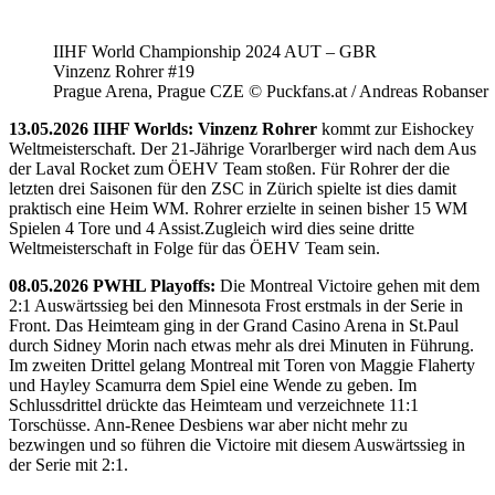
IIHF World Championship 2024 AUT – GBR
Vinzenz Rohrer #19
Prague Arena, Prague CZE © Puckfans.at / Andreas Robanser
13.05.2026 IIHF Worlds: Vinzenz Rohrer
kommt zur Eishockey
Weltmeisterschaft. Der 21-Jährige Vorarlberger wird nach dem Aus
der Laval Rocket zum ÖEHV Team stoßen. Für Rohrer der die
letzten drei Saisonen für den ZSC in Zürich spielte ist dies damit
praktisch eine Heim WM. Rohrer erzielte in seinen bisher 15 WM
Spielen 4 Tore und 4 Assist.Zugleich wird dies seine dritte
Weltmeisterschaft in Folge für das ÖEHV Team sein.
08.05.2026 PWHL Playoffs:
Die Montreal Victoire gehen mit dem
2:1 Auswärtssieg bei den Minnesota Frost erstmals in der Serie in
Front. Das Heimteam ging in der Grand Casino Arena in St.Paul
durch Sidney Morin nach etwas mehr als drei Minuten in Führung.
Im zweiten Drittel gelang Montreal mit Toren von Maggie Flaherty
und Hayley Scamurra dem Spiel eine Wende zu geben. Im
Schlussdrittel drückte das Heimteam und verzeichnete 11:1
Torschüsse. Ann-Renee Desbiens war aber nicht mehr zu
bezwingen und so führen die Victoire mit diesem Auswärtssieg in
der Serie mit 2:1.