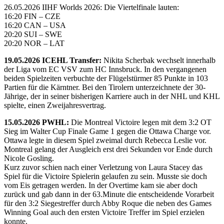
26.05.2026 IIHF Worlds 2026: Die Viertelfinale lauten:
16:20 FIN – CZE
16:20 CAN – USA
20:20 SUI – SWE
20:20 NOR – LAT
19.05.2026 ICEHL Transfer:
Nikita Scherbak wechselt innerhalb
der Liga vom EC VSV zum HC Innsbruck. In den vergangenen
beiden Spielzeiten verbuchte der Flügelstürmer 85 Punkte in 103
Partien für die Kärntner. Bei den Tirolern unterzeichnete der 30-
Jährige, der in seiner bisherigen Karriere auch in der NHL und KHL
spielte, einen Zweijahresvertrag.
15.05.2026 PWHL:
Die Montreal Victoire legen mit dem 3:2 OT
Sieg im Walter Cup Finale Game 1 gegen die Ottawa Charge vor.
Ottawa legte in diesem Spiel zweimal durch Rebecca Leslie vor.
Montreal gelang der Ausgleich erst drei Sekunden vor Ende durch
Nicole Gosling.
Kurz zuvor schien nach einer Verletzung von Laura Stacey das
Spiel für die Victoire Spielerin gelaufen zu sein. Musste sie doch
vom Eis getragen werden. In der Overtime kam sie aber doch
zurück und gab dann in der 63.Minute die entscheidende Vorarbeit
für den 3:2 Siegestreffer durch Abby Roque die neben des Games
Winning Goal auch den ersten Victoire Treffer im Spiel erzielen
konnte.