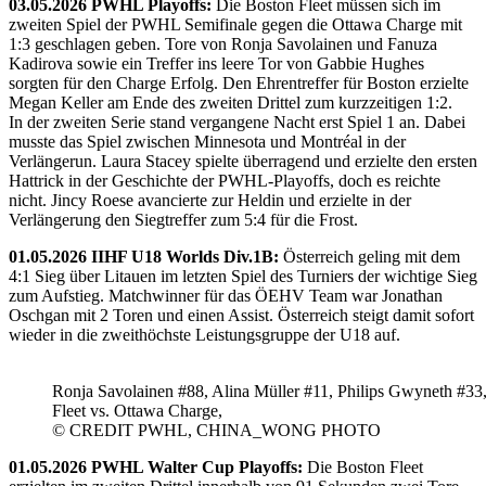
03.05.2026 PWHL Playoffs:
Die Boston Fleet müssen sich im
zweiten Spiel der PWHL Semifinale gegen die Ottawa Charge mit
1:3 geschlagen geben. Tore von Ronja Savolainen und Fanuza
Kadirova sowie ein Treffer ins leere Tor von Gabbie Hughes
sorgten für den Charge Erfolg. Den Ehrentreffer für Boston erzielte
Megan Keller am Ende des zweiten Drittel zum kurzzeitigen 1:2.
In der zweiten Serie stand vergangene Nacht erst Spiel 1 an. Dabei
musste das Spiel zwischen Minnesota und Montréal in der
Verlängerun. Laura Stacey spielte überragend und erzielte den ersten
Hattrick in der Geschichte der PWHL-Playoffs, doch es reichte
nicht. Jincy Roese avancierte zur Heldin und erzielte in der
Verlängerung den Siegtreffer zum 5:4 für die Frost.
01.05.2026 IIHF U18 Worlds Div.1B:
Österreich geling mit dem
4:1 Sieg über Litauen im letzten Spiel des Turniers der wichtige Sieg
zum Aufstieg. Matchwinner für das ÖEHV Team war Jonathan
Oschgan mit 2 Toren und einen Assist. Österreich steigt damit sofort
wieder in die zweithöchste Leistungsgruppe der U18 auf.
Ronja Savolainen #88, Alina Müller #11, Philips Gwyneth #33
Fleet vs. Ottawa Charge,
© CREDIT PWHL, CHINA_WONG PHOTO
01.05.2026 PWHL Walter Cup Playoffs:
Die Boston Fleet