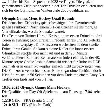
zwei Jahre bis Ende September 2028 verlängert. Die großen
gemeinsamen Ziele: sich weiter in der Top Division etablieren und
sich für die Olympischen Winterspiele 2030 qualifizieren.
Olympic Games Mens Hockey Quali Round:
Die deutschen Eishockeyspieler bestätigten ihre Favoritenrolle
gegen Frankreich. Nach einem 5:1-Sieg ziehen sie ins morgige
Viertelfinale ein, wo die Slowakei wartet.
Das Team von Trainer Harold Kreis ging im ersten Drittel mit drei
Toren in Führung.Leon Draisaitl,Frederik Tiffels und J.J. Peterka
trafen im Powerplay . Die Franzosen wechselten ab dem zweiten
Drittel ihren Goalie. So kam Antoine Keller für Junca ersetzt.
Gfrankreich steckte aber nicht auf und in der 25. Minute
verkürztePierre-Édouard Bellemare zumindest einmal. In der 48.
Minute sorgte Goalie Joshua Samanski wieder für Ruhe im DEB
Team als er in einem Powerplay einfach nicht zu bezwingen war.
Die Franzosen versuchten es am Ende sogar ohne Torhüter, doch
Nico Sturm stellte 56 Sekunden vor dem Ende mit einem Emty Net
Treffer den Endstand von 5:1 her.
16.02.2025 Olympic Games Mens Hockey:
Die Qualification Play Off Spieltermine am Dienstag 17.04 stehen
fest.
12:10
GER – FRA (Santa Giulia)
12:10
SUI – ITA (Rho Ice Park)