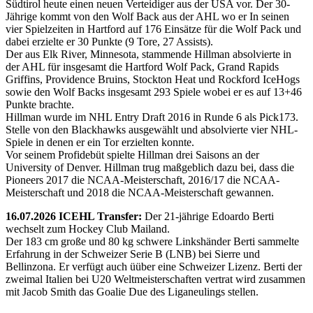
Südtirol heute einen neuen Verteidiger aus der USA vor. Der 30-
Jährige kommt von den Wolf Back aus der AHL wo er In seinen
vier Spielzeiten in Hartford auf 176 Einsätze für die Wolf Pack und
dabei erzielte er 30 Punkte (9 Tore, 27 Assists).
Der aus Elk River, Minnesota, stammende Hillman absolvierte in
der AHL für insgesamt die Hartford Wolf Pack, Grand Rapids
Griffins, Providence Bruins, Stockton Heat und Rockford IceHogs
sowie den Wolf Backs insgesamt 293 Spiele wobei er es auf 13+46
Punkte brachte.
Hillman wurde im NHL Entry Draft 2016 in Runde 6 als Pick173.
Stelle von den Blackhawks ausgewählt und absolvierte vier NHL-
Spiele in denen er ein Tor erzielten konnte.
Vor seinem Profidebüt spielte Hillman drei Saisons an der
University of Denver. Hillman trug maßgeblich dazu bei, dass die
Pioneers 2017 die NCAA-Meisterschaft, 2016/17 die NCAA-
Meisterschaft und 2018 die NCAA-Meisterschaft gewannen.
16.07.2026 ICEHL Transfer:
Der 21-jährige Edoardo Berti
wechselt zum Hockey Club Mailand.
Der 183 cm große und 80 kg schwere Linkshänder Berti sammelte
Erfahrung in der Schweizer Serie B (LNB) bei Sierre und
Bellinzona. Er verfügt auch üüber eine Schweizer Lizenz. Berti der
zweimal Italien bei U20 Weltmeisterschaften vertrat wird zusammen
mit Jacob Smith das Goalie Due des Liganeulings stellen.