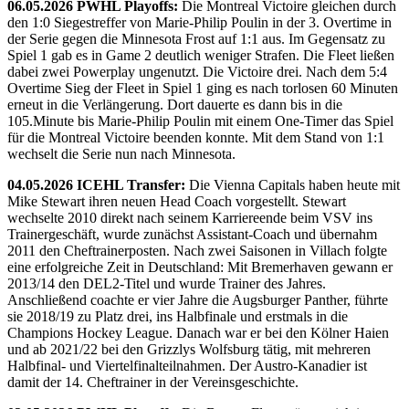
06.05.2026 PWHL Playoffs:
Die Montreal Victoire gleichen durch
den 1:0 Siegestreffer von Marie-Philip Poulin in der 3. Overtime in
der Serie gegen die Minnesota Frost auf 1:1 aus. Im Gegensatz zu
Spiel 1 gab es in Game 2 deutlich weniger Strafen. Die Fleet ließen
dabei zwei Powerplay ungenutzt. Die Victoire drei. Nach dem 5:4
Overtime Sieg der Fleet in Spiel 1 ging es nach torlosen 60 Minuten
erneut in die Verlängerung. Dort dauerte es dann bis in die
105.Minute bis Marie-Philip Poulin mit einem One-Timer das Spiel
für die Montreal Victoire beenden konnte. Mit dem Stand von 1:1
wechselt die Serie nun nach Minnesota.
04.05.2026 ICEHL Transfer:
Die Vienna Capitals haben heute mit
Mike Stewart ihren neuen Head Coach vorgestellt. Stewart
wechselte 2010 direkt nach seinem Karriereende beim VSV ins
Trainergeschäft, wurde zunächst Assistant-Coach und übernahm
2011 den Cheftrainerposten. Nach zwei Saisonen in Villach folgte
eine erfolgreiche Zeit in Deutschland: Mit Bremerhaven gewann er
2013/14 den DEL2-Titel und wurde Trainer des Jahres.
Anschließend coachte er vier Jahre die Augsburger Panther, führte
sie 2018/19 zu Platz drei, ins Halbfinale und erstmals in die
Champions Hockey League. Danach war er bei den Kölner Haien
und ab 2021/22 bei den Grizzlys Wolfsburg tätig, mit mehreren
Halbfinal- und Viertelfinalteilnahmen. Der Austro-Kanadier ist
damit der 14. Cheftrainer in der Vereinsgeschichte.