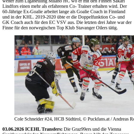
weiter zum Liganeuling Milano HC wo er mit den Finnen Sakari
Lindfors einen mehr als erfahrenen Co- Trainer erhalten wird. Der
60-Jährige Ex-Goalie arbeitet lange als Goalie Coach in Finnland
und in der KHL. 2019-2020 übte er die Doppelfunktion Co- und
GK Coach auch für den EC VSV aus. Die letzten drei Jahre war der
Finne für den norwegischen Top Klub Stavanger Oilers tätig.
Cole Schneider #24, HCB Südtirol, © Puckfans.at / Andreas R
03.06.2026 ICEHL Transfers:
Die Graz99ers und die Vienna