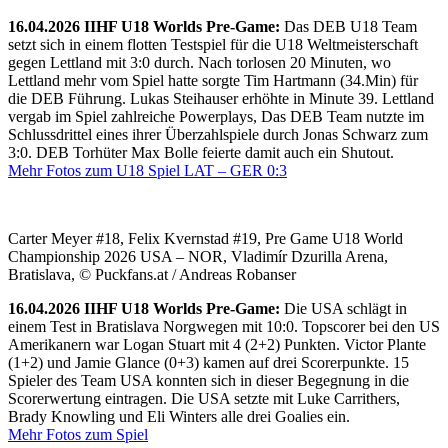
16.04.2026 IIHF U18 Worlds Pre-Game:
Das DEB U18 Team
setzt sich in einem flotten Testspiel für die U18 Weltmeisterschaft
gegen Lettland mit 3:0 durch. Nach torlosen 20 Minuten, wo
Lettland mehr vom Spiel hatte sorgte Tim Hartmann (34.Min) für
die DEB Führung. Lukas Steihauser erhöhte in Minute 39. Lettland
vergab im Spiel zahlreiche Powerplays, Das DEB Team nutzte im
Schlussdrittel eines ihrer Überzahlspiele durch Jonas Schwarz zum
3:0. DEB Torhüter Max Bolle feierte damit auch ein Shutout.
Mehr Fotos zum U18 Spiel LAT – GER 0:3
Carter Meyer #18, Felix Kvernstad #19, Pre Game U18 World
Championship 2026 USA – NOR, Vladimír Dzurilla Arena,
Bratislava, © Puckfans.at / Andreas Robanser
16.04.2026 IIHF U18 Worlds Pre-Game:
Die USA schlägt in
einem Test in Bratislava Norgwegen mit 10:0. Topscorer bei den US
Amerikanern war Logan Stuart mit 4 (2+2) Punkten. Victor Plante
(1+2) und Jamie Glance (0+3) kamen auf drei Scorerpunkte. 15
Spieler des Team USA konnten sich in dieser Begegnung in die
Scorerwertung eintragen. Die USA setzte mit Luke Carrithers,
Brady Knowling und Eli Winters alle drei Goalies ein.
Mehr Fotos zum Spiel