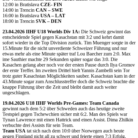
12:00 in Bratislava
CZE- FIN
14:00 in Trencin
CAN – SWE
16:00 in Bratislava
USA – LAT
18:00 in Trencin
SVK – DEN
23.04.2026 IIHF U18 Worlds Div 1A:
Die Schweiz gewinnt das
entscheidende Spiel gegen Kasachstan mit 3:2 und kehrt damit
sofort wieder in die Top Division zurück. Tim Muenger sorgte in der
15.Minute für die nicht unverdiente Schweizer Führung und nur
etwas mehr als eine Minute später traf Lou Baecher zum 2:0. Max
ime Sauthier machte 29 Sekunden später sogar das 3:0. Die
Kasachen gelang aber noch vor der ersten Pause durch Ilya Gromov
der erste Treffer. Im zweiten Drittel hielt Yannis Zambelli sein Tor
trotz guter Kasachstan Möglichkeiten sauber. Kasachstan kam in der
43.Minute sogar zum Anschlusstreffer doch die Schweiz brachte die
knappe Führung über die Zeit und bleibt damit auch weiter
ungeschlagen.
19.04.2026 U18 IIHF Worlds Pre-Games: Team Canada
gewinnt nach dem 5:2 über Schweden auch das heutige zweite
Testspiel gegen Tschewchien sicher mit 6:2. Man des Spiels war
Tynan Lawrence mit einen Hattrick und einen Assist. Dima Zhilkin
verbuchte drei Assists für sein Team.
Team USA
tat sich nach dem 10:0 über Norwegen auch heute
gegen Finnland nicht all zu schwer und feierte einen 7:3 Erfolg.