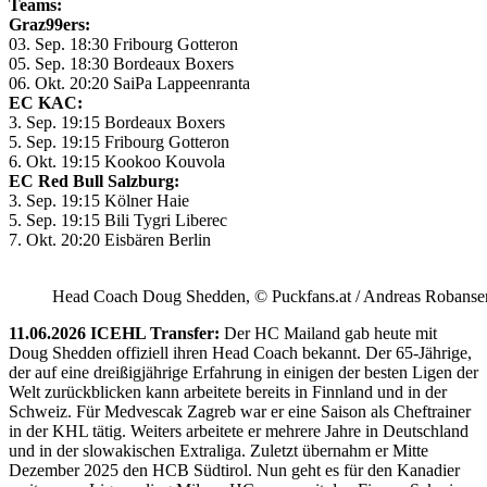
Teams:
Graz99ers:
03. Sep. 18:30 Fribourg Gotteron
05. Sep. 18:30 Bordeaux Boxers
06. Okt. 20:20 SaiPa Lappeenranta
EC KAC:
3. Sep. 19:15 Bordeaux Boxers
5. Sep. 19:15 Fribourg Gotteron
6. Okt. 19:15 Kookoo Kouvola
EC Red Bull Salzburg:
3. Sep. 19:15 Kölner Haie
5. Sep. 19:15 Bili Tygri Liberec
7. Okt. 20:20 Eisbären Berlin
Head Coach Doug Shedden, © Puckfans.at / Andreas Robanse
11.06.2026 ICEHL Transfer:
Der HC Mailand gab heute mit
Doug Shedden offiziell ihren Head Coach bekannt. Der 65-Jährige,
der auf eine dreißigjährige Erfahrung in einigen der besten Ligen der
Welt zurückblicken kann arbeitete bereits in Finnland und in der
Schweiz. Für Medvescak Zagreb war er eine Saison als Cheftrainer
in der KHL tätig. Weiters arbeitete er mehrere Jahre in Deutschland
und in der slowakischen Extraliga. Zuletzt übernahm er Mitte
Dezember 2025 den HCB Südtirol. Nun geht es für den Kanadier