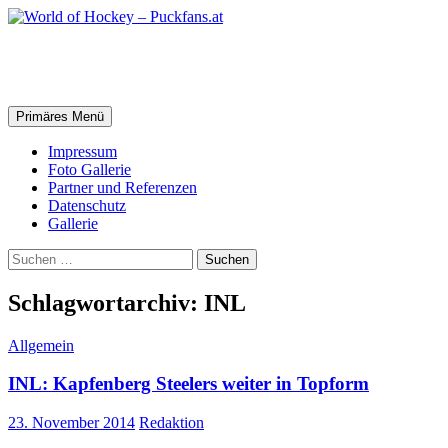
Zum
Inhalt
springen
World of Hockey – Puckfans.at
Suchen
Primäres Menü
Impressum
Foto Gallerie
Partner und Referenzen
Datenschutz
Gallerie
Suchen
nach:
Schlagwortarchiv: INL
Allgemein
INL: Kapfenberg Steelers weiter in Topform
23. November 2014
Redaktion