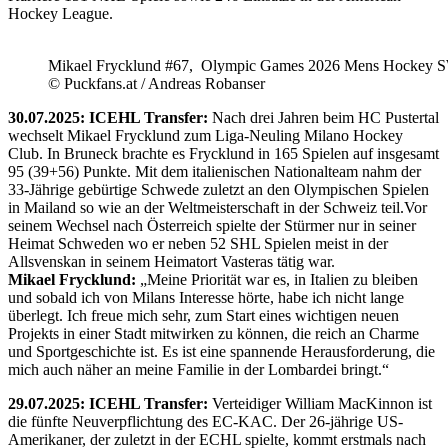
Hockey League.
Mikael Frycklund #67, Olympic Games 2026 Mens Hockey 
© Puckfans.at / Andreas Robanser
30.07.2025: ICEHL Transfer:
Nach drei Jahren beim HC Pustertal
wechselt Mikael Frycklund zum Liga-Neuling Milano Hockey
Club. In Bruneck brachte es Frycklund in 165 Spielen auf insgesamt
95 (39+56) Punkte. Mit dem italienischen Nationalteam nahm der
33-Jährige gebürtige Schwede zuletzt an den Olympischen Spielen
in Mailand so wie an der Weltmeisterschaft in der Schweiz teil.Vor
seinem Wechsel nach Österreich spielte der Stürmer nur in seiner
Heimat Schweden wo er neben 52 SHL Spielen meist in der
Allsvenskan in seinem Heimatort Vasteras tätig war.
Mikael Frycklund:
„Meine Priorität war es, in Italien zu bleiben
und sobald ich von Milans Interesse hörte, habe ich nicht lange
überlegt. Ich freue mich sehr, zum Start eines wichtigen neuen
Projekts in einer Stadt mitwirken zu können, die reich an Charme
und Sportgeschichte ist. Es ist eine spannende Herausforderung, die
mich auch näher an meine Familie in der Lombardei bringt.“
29.07.2025: ICEHL Transfer:
Verteidiger William MacKinnon ist
die fünfte Neuverpflichtung des EC-KAC. Der 26-jährige US-
Amerikaner, der zuletzt in der ECHL spielte, kommt erstmals nach