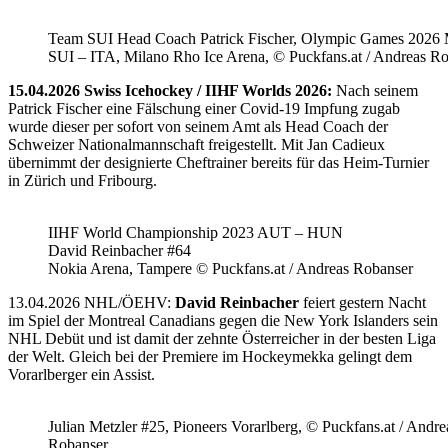
Team SUI Head Coach Patrick Fischer, Olympic Games 202
SUI – ITA, Milano Rho Ice Arena, © Puckfans.at / Andreas R
15.04.2026 Swiss Icehockey / IIHF Worlds 2026:
Nach seinem
Patrick Fischer eine Fälschung einer Covid-19 Impfung zugab
wurde dieser per sofort von seinem Amt als Head Coach der
Schweizer Nationalmannschaft freigestellt. Mit Jan Cadieux
übernimmt der designierte Cheftrainer bereits für das Heim-Turnier
in Zürich und Fribourg.
IIHF World Championship 2023 AUT – HUN
David Reinbacher #64
Nokia Arena, Tampere © Puckfans.at / Andreas Robanser
13.04.2026 NHL/ÖEHV:
David Reinbacher
feiert gestern Nacht
im Spiel der Montreal Canadians gegen die New York Islanders sein
NHL Debüt und ist damit der zehnte Österreicher in der besten Liga
der Welt. Gleich bei der Premiere im Hockeymekka gelingt dem
Vorarlberger ein Assist.
Julian Metzler #25, Pioneers Vorarlberg, © Puckfans.at / Andre
Robanser