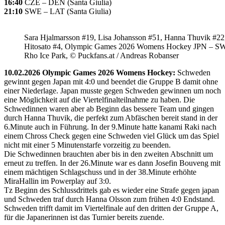
16:40
CZE – DEN (Santa Giulia)
21:10
SWE – LAT (Santa Giulia)
Sara Hjalmarsson #19, Lisa Johansson #51, Hanna Thuvik #22
Hitosato #4, Olympic Games 2026 Womens Hockey JPN – S
Rho Ice Park, © Puckfans.at / Andreas Robanser
10.02.2026 Olympic Games 2026 Womens Hockey:
Schweden
gewinnt gegen Japan mit 4:0 und beendet die Gruppe B damit ohne
einer Niederlage. Japan musste gegen Schweden gewinnen um noch
eine Möglichkeit auf die Viertelfinalteilnahme zu haben. Die
Schwedinnen waren aber ab Beginn das bessere Team und gingen
durch Hanna Thuvik, die perfekt zum Abfäschen bereit stand in der
6.Minute auch in Führung. In der 9.Minute hatte kanami Raki nach
einem Chross Check gegen eine Schweden viel Glück um das Spiel
nicht mit einer 5 Minutenstarfe vorzeitig zu beenden.
Die Schwedinnen brauchten aber bis in den zweiten Abschnitt um
erneut zu treffen. In der 26.Minute war es dann Josefin Bouveng mit
einem mächtigen Schlagschuss und in der 38.Minute erhöhte
MiraHallin im Powerplay auf 3:0.
Tz Beginn des Schlussdrittels gab es wieder eine Strafe gegen japan
und Schweden traf durch Hanna Olsson zum frühen 4:0 Endstand.
Schweden trifft damit im Viertelfinale auf den dritten der Gruppe A,
für die Japanerinnen ist das Turnier bereits zuende.