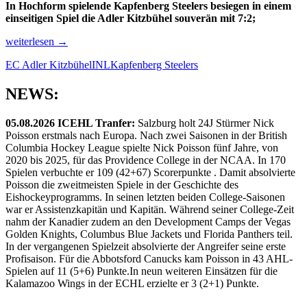
In Hochform spielende Kapfenberg Steelers besiegen in einem
einseitigen Spiel die Adler Kitzbühel souverän mit 7:2;
INL:
weiterlesen
→
Kapfenberg
EC Adler Kitzbühel
INL
Kapfenberg Steelers
Steelers
weiter
in
NEWS:
Topform
05.08.2026 ICEHL Tranfer:
Salzburg holt 24J Stürmer Nick
Poisson erstmals nach Europa. Nach zwei Saisonen in der British
Columbia Hockey League spielte Nick Poisson fünf Jahre, von
2020 bis 2025, für das Providence College in der NCAA. In 170
Spielen verbuchte er 109 (42+67) Scorerpunkte . Damit absolvierte
Poisson die zweitmeisten Spiele in der Geschichte des
Eishockeyprogramms. In seinen letzten beiden College-Saisonen
war er Assistenzkapitän und Kapitän. Während seiner College-Zeit
nahm der Kanadier zudem an den Development Camps der Vegas
Golden Knights, Columbus Blue Jackets und Florida Panthers teil.
In der vergangenen Spielzeit absolvierte der Angreifer seine erste
Profisaison. Für die Abbotsford Canucks kam Poisson in 43 AHL-
Spielen auf 11 (5+6) Punkte.In neun weiteren Einsätzen für die
Kalamazoo Wings in der ECHL erzielte er 3 (2+1) Punkte.