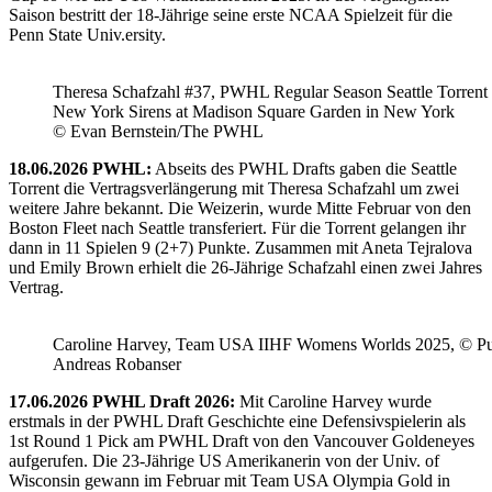
Saison bestritt der 18-Jährige seine erste NCAA Spielzeit für die
Penn State Univ.ersity.
Theresa Schafzahl #37, PWHL Regular Season Seattle Torrent 
New York Sirens at Madison Square Garden in New York
© Evan Bernstein/The PWHL
18.06.2026 PWHL:
Abseits des PWHL Drafts gaben die Seattle
Torrent die Vertragsverlängerung mit Theresa Schafzahl um zwei
weitere Jahre bekannt. Die Weizerin, wurde Mitte Februar von den
Boston Fleet nach Seattle transferiert. Für die Torrent gelangen ihr
dann in 11 Spielen 9 (2+7) Punkte. Zusammen mit Aneta Tejralova
und Emily Brown erhielt die 26-Jährige Schafzahl einen zwei Jahres
Vertrag.
Caroline Harvey, Team USA IIHF Womens Worlds 2025, © Puc
Andreas Robanser
17.06.2026 PWHL Draft 2026:
Mit Caroline Harvey wurde
erstmals in der PWHL Draft Geschichte eine Defensivspielerin als
1st Round 1 Pick am PWHL Draft von den Vancouver Goldeneyes
aufgerufen. Die 23-Jährige US Amerikanerin von der Univ. of
Wisconsin gewann im Februar mit Team USA Olympia Gold in