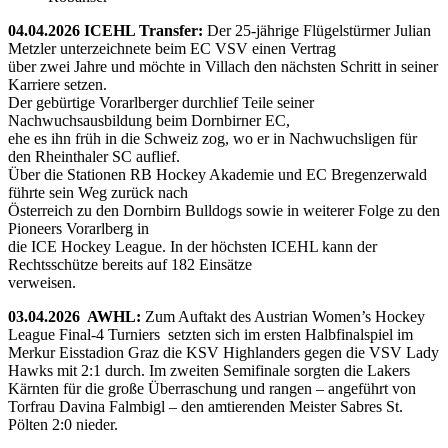
04.04.2026 ICEHL Transfer:
Der 25-jährige Flügelstürmer Julian
Metzler unterzeichnete beim EC VSV einen Vertrag
über zwei Jahre und möchte in Villach den nächsten Schritt in seiner
Karriere setzen.
Der gebürtige Vorarlberger durchlief Teile seiner
Nachwuchsausbildung beim Dornbirner EC,
ehe es ihn früh in die Schweiz zog, wo er in Nachwuchsligen für
den Rheinthaler SC auflief.
Über die Stationen RB Hockey Akademie und EC Bregenzerwald
führte sein Weg zurück nach
Österreich zu den Dornbirn Bulldogs sowie in weiterer Folge zu den
Pioneers Vorarlberg in
die ICE Hockey League. In der höchsten ICEHL kann der
Rechtsschütze bereits auf 182 Einsätze
verweisen.
03.04.2026 AWHL:
Zum Auftakt des Austrian Women’s Hockey
League Final-4 Turniers setzten sich im ersten Halbfinalspiel im
Merkur Eisstadion Graz die KSV Highlanders gegen die VSV Lady
Hawks mit 2:1 durch. Im zweiten Semifinale sorgten die Lakers
Kärnten für die große Überraschung und rangen – angeführt von
Torfrau Davina Falmbigl – den amtierenden Meister Sabres St.
Pölten 2:0 nieder.