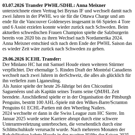
03.07.2026 Transfer PWHL/SDHL: Anna Meixner
unterzeichnete einen Vertrag bei Brynas IF und wechselt damit nach
zwei Jahren in der PWHL wo sie für die Ottawa Charge und am
ende für die Vancouver Goldeneyes insgesamt in 66 Spielen 4 Tore
und 6 Assist erzielen konnte wieder zurück nach Schweden. Beim
aktuellen schwedischen Frauen Champion spielte die Salzburgerin
bereits von 2020 bis zu ihren Wechsel nach Nordamerika 2024.
Anna Meixner entschied sich nach dem Ende der PWHL Saison das
es wieder Zeit wäre zurück nach Schweden zu gehen.
29.06.2026 ICEHL Transfer:
Der Minlano HC hat mit Samuel Houde einen weiteren Stürmer
verpflichtet. Der ehemalige 5. Rinden Draft der Montréal Canadiens
wechselt nach zwei Jahren in derSchweiz, die alles als glücklich für
ihn verliefen zum Liganeuling.
Als Junior spielte der heute 26-Jährige bei den Chicoutimi
Saguenéens und als Kapitän seines Teams seine QMJHL Zeit
beendete. Anschließend spielte er in der Organisation der Pittsburgh
Penguins, bestritt 100 AHL-Spiele mit den Wilkes-Barre/Scranton
Penguins 61 ECHL-Partien mit den Wheeling Nailers.
2024 wechselte er dann in die Swiss League zum HC Sierre. Im
Januar 2025 wurde seine Karriere abrupt durch eine schwere
Unterarmverletzung unterbrochen, die versehentlich durch eine
Schlittschuhkufe verursacht wurde. Nach mehreren Monaten der
Rehabilitation kehrte Houde in der zweiten Hälfte der Saison 2025-