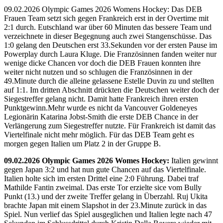
09.02.2026 Olympic Games 2026 Womens Hockey: Das DEB
Frauen Team setzt sich gegen Frankreich erst in der Overtime mit
2:1 durch. Eutschland war über 60 Minuten das bessere Team und
verzeichnete in dieser Begegnung auch zwei Stangenschüsse. Das
1:0 gelang den Deutschen erst 33.Sekunden vor der ersten Pause im
Powerplay durch Laura Kluge. Die Französinnen fanden weiter nur
wenige dicke Chancen vor doch die DEB Frauen konnten ihre
weiter nicht nutzen und so schlugen die Französinnen in der
49.Minute durch die alleine gelassene Estelle Duvin zu und stellten
auf 1:1. Im dritten Abschnitt drückten die Deutschen weiter doch der
Siegestreffer gelang nicht. Damit hatte Frankreich ihren ersten
Punktgewinn.Mehr wurde es nicht da Vancouver Goldeneyes
Legionärin Katarina Jobst-Smith die erste DEB Chance in der
Verlängerung zum Siegestreffer nutzte. Für Frankreich ist damit das
Viertelfinale nicht mehr möglich. Für das DEB Team geht es
morgen gegen Italien um Platz 2 in der Gruppe B.
09.02.2026 Olympic Games 2026 Womes Hockey:
Italien gewinnt
gegen Japan 3:2 und hat nun gute Chancen auf das Viertelfinale.
Italien holte sich im ersten Drittel eine 2:0 Führung. Dabei traf
Mathilde Fantin zweimal. Das erste Tor erzielte sice vom Bully
Punkt (13.) und der zweite Treffer gelang in Überzahl. Ruj Ukita
brachte Japan mit einem Slapshot in der 23.Minute zurück in das
Spiel. Nun verlief das Spiel ausgeglichen und Italien legte nach 47