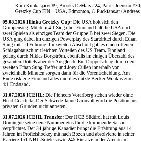
Roni Kuukasjarvi #9, Brooks DeMars #24, Patrik Joensuu #30
Gretzky Cup FIN – USA, Edmonton, © Puckfans.at / Andreas
05.08.2026 Hlinka Gretzky Cup:
Die USA holt sich den
Gruppensieg. Mit dem 4:1 Sieg über Finnland hält die USA nach
zwei Spielen als einziges Team der Gruppe B bei zwei Siegen. Die
USA ging dabei im einzigen Powerplay des Startdrittel durch Ethan
Sung mit 1:0 Führung. Im zweiten Abschnitt gab es einen offenen
Schlagabtausch mit leichten Vorteilen des US Team. Finnland
gelang durch Niklas Borgström, ebenfalls im einigen Überzahl des
gesamten Drittels aber der Ausgleich. Ein Doppelschlag durch den
zweiten Ethan Sung Treffer und Joey Cullen innerhalb von
zweieinhalb Minuten sorgten dann für die Vorentscheidung. Am
Ende riskierte Finnland alles und dies nutzte Becker Wenkus zum
4:1 Endstand.
31.07.2026 ICEHL
: Die Pioneers Vorarlberg stehen wieder ohne
Head Coach da. Der Schwede Janne Grönvall wird die Position aus
privaten Gründen nicht antreten.
31.07.2026 ICEHL Transfer:
Der HCB Südtirol hat mit Louis
Domingue seine neue Nummer eins für die kommende Saison
verpflichtet. Der 34-jährige Kanadier bringt die Erfahrung aus 14
Jahren im Profieishockey mit nach Bozen und absolvierte in seiner
Karriere 151 NHL-Spiele sowie 246 Einsätze in der American