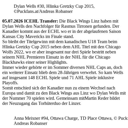
Dylan Wells #30, Hlinka Gretzky Cup 2015,
©Puckfans.at/Andreas Robanser
05.07.2026 ICEHL Transfer:
Die Black Wings Linz haben mit
Dylan Wells den Nachfolger für Rasmus Tirronen gefunden. Der
Kanadier kommt aus der ECHL wo er in der abgelaufenen Saison
Kansas City Mavericks im Finale stand.
So bleibt der Titelgewinn mit dem kanadischen U18 Team beim
Hlinka Gretzky Cup 2015 neben dem AHL Titel mit den Chicago
Wolfs 2022, wo er aber insgesamt nur drei Spiele bestritt neben
seinem NHL Premieren Einsatz in der NHL für die Chicago
Blackhawks einer seiner Highlights.
Immer wieder gehörte er im Sommer diversen NHL Caps an, doch
ein weiterer Einsatz blieb dem 28-Jährigen verwehrt. So kam Wells
auf insgesamt 148 ECHL Spiele und 71 AHL Spiele inklusive
Playoffs.
Somit entschied sich der Kanadier nun zu einem Wechsel nach
Europa und damit zu den Black Wings aus Linz wo Dylan Wells mit
der Nummer 70 spielen wird. Gemeinsam mitMartin Reder bildet
der Neuzugang das Torhüterduo der Linzer.
Anna Meixner #94, Ottawa Charge, TD Place Ottawa, © Puckfa
Andreas Robanser