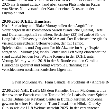
2026 ins Training zurück, fand aber keinen Platz mehr im Kader
von Sierre. Nun versucht der Kanadier einen Neustart in der
Olympia Stadt.
29.06.2026 ICEHL Transfers:
Noah Serdachny und Blake Murray sollen dem Angriff der
Vorarlberger in der kommenden Saison zusätzliche Qualität, Tiefe
und Durchschlagskraft verleihen. Serdachny (23) lief zuletzt für die
Long Island University in der NCAA auf. Der Rechtsschütze gilt als
vielseitig einsetzbarer Offensivspieler, der mit Tempo,
Spielverständnis und Zug zum Tor für Akzente im Angriffsspiel
sorgen soll. Murray (24) ist als Center und Left Wing einsetzbar und
stand zuletzt bei den Fort Wayne Komets in der ECHL unter
Vertrag. Murray wurde 2019 in der 6. Runde von den Carolina
Hurricanes gedraftet und bringt wertvolle Erfahrung aus
verschiedenen nordamerikanischen Ligen mit.
Gavin McKenna #9, Team Canada, © Puckfans.at / Andreas R
27.06.2026 NHL Draft:
Mit dem Kanadier Gavin McKenna wurde
der erwartete Favorit von den Toronto Maple Leafs als erster Spieler
auf die Bühne des Keybank Center in Buffalo gerufen. McKenna
gewann in seiner Karriere mit Team Canada den Hlinka Gretzky
Cup so wie die U18 Weltmeisterschft 2025. In der vergangenen