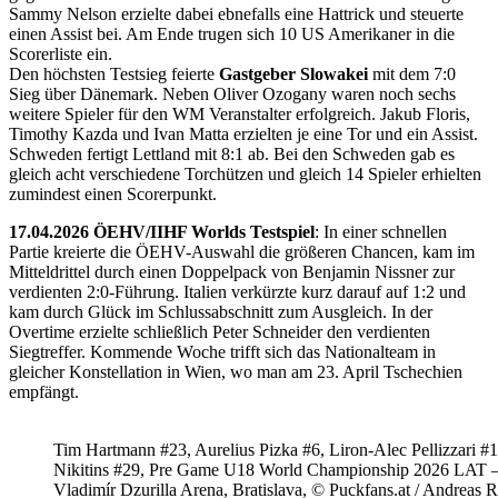
Sammy Nelson erzielte dabei ebnefalls eine Hattrick und steuerte
einen Assist bei. Am Ende trugen sich 10 US Amerikaner in die
Scorerliste ein.
Den höchsten Testsieg feierte
Gastgeber Slowakei
mit dem 7:0
Sieg über Dänemark. Neben Oliver Ozogany waren noch sechs
weitere Spieler für den WM Veranstalter erfolgreich. Jakub Floris,
Timothy Kazda und Ivan Matta erzielten je eine Tor und ein Assist.
Schweden fertigt Lettland mit 8:1 ab. Bei den Schweden gab es
gleich acht verschiedene Torchützen und gleich 14 Spieler erhielten
zumindest einen Scorerpunkt.
17.04.2026 ÖEHV/IIHF Worlds Testspiel
: In einer schnellen
Partie kreierte die ÖEHV-Auswahl die größeren Chancen, kam im
Mitteldrittel durch einen Doppelpack von Benjamin Nissner zur
verdienten 2:0-Führung. Italien verkürzte kurz darauf auf 1:2 und
kam durch Glück im Schlussabschnitt zum Ausgleich. In der
Overtime erzielte schließlich Peter Schneider den verdienten
Siegtreffer. Kommende Woche trifft sich das Nationalteam in
gleicher Konstellation in Wien, wo man am 23. April Tschechien
empfängt.
Tim Hartmann #23, Aurelius Pizka #6, Liron-Alec Pellizzari #16
Nikitins #29, Pre Game U18 World Championship 2026 LAT 
Vladimír Dzurilla Arena, Bratislava, © Puckfans.at / Andreas 