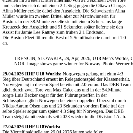
erzielten im zweiten Drittel innerhalb von 91 Sekunden zwei Tore
und sicherten sich damit einen 2:1-Sieg gegen die Ottawa Charge.
Alina Müller erzielte dabei den Ausgleich. Die Schweizerin Alina
Müller wurde im zweiten Drittel aber zur Matchwinnerin für
Boston. In der 38.Minute erzielte sie mit einem Schuss ins lange
Kreuzeck den Ausgleich und 91 Sekunden später lieferte sie den
Assist für Jamie Lee Rattray zum frühen 2:1 Endstand.
Die Boston Fleet führen die Best of 5 Semifinalserie damit mit 1:0
an.
TRENCIN, SLOVAKIA, 29, Apr, 2026, U18 Men’s Worlds, 
NOR. Image shows game winner for Norway. Photo: Werner K
29.04.2026 IIHF U18 Worlds:
Norgwegen gelang mit einm 4:3
Sieg über Deutschland erneut im Relegationsspiel der Klassenerhalt.
Norwegen lag in diesem Spiel bereits mit 2:0 voran. Das DEB Team
glich durch zwei Tore von Max Calce aus und in der 54.Minute
sorgte Luis Becker sogar für den Führungstreffer. In der
Schlussphase glich Norwegen bei einer doppelten Überzahl durch
Niklas Aaram Olsen aus und 23 Sekunden vor dem Ende traf der
selbe Spieler sogar zum später 4:3 Sieg für Norwegen. Das DEB
Team steigt damit erstmals seit 2023 wieder in die Division 1A ab.
27.04.2026 IIHF U18Worlds:
Die Viertelfinalduelle am 29.04.2026 lauten wie folgt: