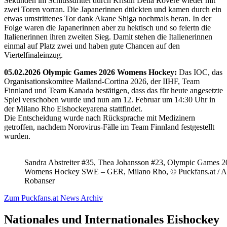
Sekunden im Schlussdrittel durch Kristin Della Rovere wieder mit
zwei Toren vorran. Die Japanerinnen dtückten und kamen durch ein
etwas umstrittenes Tor dank Akane Shiga nochmals heran. In der
Folge waren die Japanerinnen aber zu hektisch und so feiertn die
Italienerinnen ihren zweiten Sieg. Damit stehen die Italienerinnen
einmal auf Platz zwei und haben gute Chancen auf den
Viertelfinaleinzug.
05.02.2026 Olympic Games 2026 Womens Hockey:
Das IOC, das
Organisationskomitee Mailand-Cortina 2026, der IIHF, Team
Finnland und Team Kanada bestätigen, dass das für heute angesetzte
Spiel verschoben wurde und nun am 12. Februar um 14:30 Uhr in
der Milano Rho Eishockeyarena stattfindet.
Die Entscheidung wurde nach Rücksprache mit Medizinern
getroffen, nachdem Norovirus-Fälle im Team Finnland festgestellt
wurden.
Sandra Abstreiter #35, Thea Johansson #23, Olympic Games 
Womens Hockey SWE – GER, Milano Rho, © Puckfans.at / A
Robanser
Zum Puckfans.at News Archiv
Nationales und Internationales Eishockey