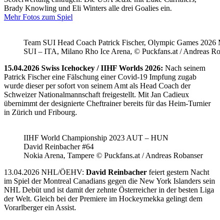
Brady Knowling und Eli Winters alle drei Goalies ein.
Mehr Fotos zum Spiel
Team SUI Head Coach Patrick Fischer, Olympic Games 202
SUI – ITA, Milano Rho Ice Arena, © Puckfans.at / Andreas R
15.04.2026 Swiss Icehockey / IIHF Worlds 2026:
Nach seinem
Patrick Fischer eine Fälschung einer Covid-19 Impfung zugab
wurde dieser per sofort von seinem Amt als Head Coach der
Schweizer Nationalmannschaft freigestellt. Mit Jan Cadieux
übernimmt der designierte Cheftrainer bereits für das Heim-Turnier
in Zürich und Fribourg.
IIHF World Championship 2023 AUT – HUN
David Reinbacher #64
Nokia Arena, Tampere © Puckfans.at / Andreas Robanser
13.04.2026 NHL/ÖEHV:
David Reinbacher
feiert gestern Nacht
im Spiel der Montreal Canadians gegen die New York Islanders sein
NHL Debüt und ist damit der zehnte Österreicher in der besten Liga
der Welt. Gleich bei der Premiere im Hockeymekka gelingt dem
Vorarlberger ein Assist.