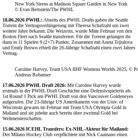
New York Sirens at Madison Square Garden in New York
© Evan Bernstein/The PWHL
18.06.2026 PWHL:
Abseits des PWHL Drafts gaben die Seattle
Torrent die Vertragsverlängerung mit Theresa Schafzahl um zwei
weitere Jahre bekannt. Die Weizerin, wurde Mitte Februar von den
Boston Fleet nach Seattle transferiert. Für die Torrent gelangen ihr
dann in 11 Spielen 9 (2+7) Punkte. Zusammen mit Aneta Tejralova
und Emily Brown erhielt die 26-Jährige Schafzahl einen zwei Jahres
Vertrag.
Caroline Harvey, Team USA IIHF Womens Worlds 2025, © Puc
Andreas Robanser
17.06.2026 PWHL Draft 2026:
Mit Caroline Harvey wurde
erstmals in der PWHL Draft Geschichte eine Defensivspielerin als
1st Round 1 Pick am PWHL Draft von den Vancouver Goldeneyes
aufgerufen. Die 23-Jährige US Amerikanerin von der Univ. of
Wisconsin gewann im Februar mit Team USA Olympia Gold in
Mailand und sie jubelte auch bereits über zweimal Gold bei
Weltmeisterschaften.
15.06.2026 ICEHL Transfers: Ex-NHL-Akteur für Mailand:
Der Milano Hockey Club verpflichtete mit Nick Caamano einen