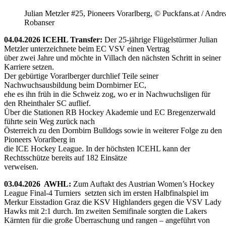
Julian Metzler #25, Pioneers Vorarlberg, © Puckfans.at / Andre
Robanser
04.04.2026 ICEHL Transfer:
Der 25-jährige Flügelstürmer Julian
Metzler unterzeichnete beim EC VSV einen Vertrag
über zwei Jahre und möchte in Villach den nächsten Schritt in seiner
Karriere setzen.
Der gebürtige Vorarlberger durchlief Teile seiner
Nachwuchsausbildung beim Dornbirner EC,
ehe es ihn früh in die Schweiz zog, wo er in Nachwuchsligen für
den Rheinthaler SC auflief.
Über die Stationen RB Hockey Akademie und EC Bregenzerwald
führte sein Weg zurück nach
Österreich zu den Dornbirn Bulldogs sowie in weiterer Folge zu den
Pioneers Vorarlberg in
die ICE Hockey League. In der höchsten ICEHL kann der
Rechtsschütze bereits auf 182 Einsätze
verweisen.
03.04.2026 AWHL:
Zum Auftakt des Austrian Women’s Hockey
League Final-4 Turniers setzten sich im ersten Halbfinalspiel im
Merkur Eisstadion Graz die KSV Highlanders gegen die VSV Lady
Hawks mit 2:1 durch. Im zweiten Semifinale sorgten die Lakers
Kärnten für die große Überraschung und rangen – angeführt von