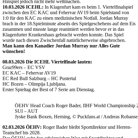
Hinspiel jedoch nicht mehr wettmachen.
10.03.2026 ICEHL:
In Klagenfurt kam es beim 1. Viertelfinalspiel
zwischen den EC KAC und Fehervar AV19 beim Spielstand von
1:0 für den KAC zu einen medizinischen Notfall. Jordan Murray
brach in der 18.Spielminute abseits des Spielgeschehens auf dem Eis
zusammen und musste lange reanimiert werden bevor er in das
Klagenfurter Krankenhaus gebracht werden konnte. Das Spiel
wurde nach diesen Zwischenfall natürlicherweise abgebrochen.
Man kann den Kanadier Jordan Murray nur Alles Gute
wünschen!
08.03.2026 Die ICEHL Viertelfinale lauten:
Graz99ers – EC VSV
EC KAC – Fehervar AV19
EC Red Bull Salzburg – HC Pustertal
HC Bozen – Olimpija Ljubljana.
Erster Spieltag der Best of 7 Serie am Dienstag.
ÖEHV Head Coach Roger Bader, IIHF World Championship 
SUI – AUT
Jyske Bank Boxen, Herning, © Puckfans.at / Andreas Robanse
02.03.2026 ÖEHV:
Roger Bader bleibt Sportdirektor und Herren-
Teamchef bis 2028.