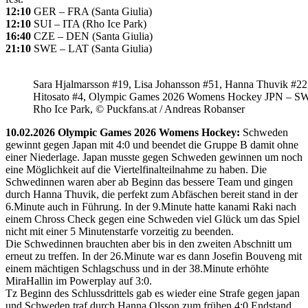
12:10
GER – FRA (Santa Giulia)
12:10
SUI – ITA (Rho Ice Park)
16:40
CZE – DEN (Santa Giulia)
21:10
SWE – LAT (Santa Giulia)
Sara Hjalmarsson #19, Lisa Johansson #51, Hanna Thuvik #22
Hitosato #4, Olympic Games 2026 Womens Hockey JPN – S
Rho Ice Park, © Puckfans.at / Andreas Robanser
10.02.2026 Olympic Games 2026 Womens Hockey:
Schweden
gewinnt gegen Japan mit 4:0 und beendet die Gruppe B damit ohne
einer Niederlage. Japan musste gegen Schweden gewinnen um noch
eine Möglichkeit auf die Viertelfinalteilnahme zu haben. Die
Schwedinnen waren aber ab Beginn das bessere Team und gingen
durch Hanna Thuvik, die perfekt zum Abfäschen bereit stand in der
6.Minute auch in Führung. In der 9.Minute hatte kanami Raki nach
einem Chross Check gegen eine Schweden viel Glück um das Spiel
nicht mit einer 5 Minutenstarfe vorzeitig zu beenden.
Die Schwedinnen brauchten aber bis in den zweiten Abschnitt um
erneut zu treffen. In der 26.Minute war es dann Josefin Bouveng mit
einem mächtigen Schlagschuss und in der 38.Minute erhöhte
MiraHallin im Powerplay auf 3:0.
Tz Beginn des Schlussdrittels gab es wieder eine Strafe gegen japan
und Schweden traf durch Hanna Olsson zum frühen 4:0 Endstand.