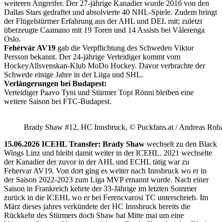
weiteren Angreifer. Der 27-jährige Kanadier wurde 2016 von den
Dallas Stars gedraftet und absolvierte 40 NHL-Spiele. Zudem bringt
der Flügelstürmer Erfahrung aus der AHL und DEL mit; zuletzt
überzeugte Caamano mit 19 Toren und 14 Assists bei Vålerenga
Oslo.
Fehérvár AV19
gab die Verpflichtung des Schweden Viktor
Persson bekannt. Der 24-jährige Verteidiger kommt vom
HockeyAllsvenskan-Klub MoDo Hockey. Davor verbrachte der
Schwede einige Jahre in der Liiga und SHL.
Verlängerungen bei Budapest:
Verteidiger Paavo Tyni und Stürmer Topi Rönni bleiben eine
weitere Saison bei FTC-Budapest.
Brady Shaw #12, HC Innsbruck, © Puckfans.at / Andreas Rob
15.06.2026 ICEHL Transfer: Brady Shaw
wechselt zu den Black
Wings Linz und bleibt damit weiter in der ICEHL. 2021 wechselte
der Kanadier der zuvor in der AHL und ECHL tätig war zu
Fehervar AV19. Von dort ging es weiter nach Innsbruck wo er in
der Saison 2022-2023 zum Liga MVP ernannt wurde. Nach einer
Saison in Frankreich kehrte der 33-Jährige im letzten Sommer
zurück in die ICEHL wo er bei Ferencvarosi TC unterschrieb. Im
März dieses jahres verkündete der HC Innsbruck bereits die
Rückkehr des Stürmers doch Shaw bat Mitte mai um eine