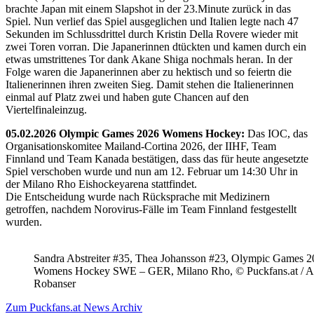
brachte Japan mit einem Slapshot in der 23.Minute zurück in das
Spiel. Nun verlief das Spiel ausgeglichen und Italien legte nach 47
Sekunden im Schlussdrittel durch Kristin Della Rovere wieder mit
zwei Toren vorran. Die Japanerinnen dtückten und kamen durch ein
etwas umstrittenes Tor dank Akane Shiga nochmals heran. In der
Folge waren die Japanerinnen aber zu hektisch und so feiertn die
Italienerinnen ihren zweiten Sieg. Damit stehen die Italienerinnen
einmal auf Platz zwei und haben gute Chancen auf den
Viertelfinaleinzug.
05.02.2026 Olympic Games 2026 Womens Hockey:
Das IOC, das
Organisationskomitee Mailand-Cortina 2026, der IIHF, Team
Finnland und Team Kanada bestätigen, dass das für heute angesetzte
Spiel verschoben wurde und nun am 12. Februar um 14:30 Uhr in
der Milano Rho Eishockeyarena stattfindet.
Die Entscheidung wurde nach Rücksprache mit Medizinern
getroffen, nachdem Norovirus-Fälle im Team Finnland festgestellt
wurden.
Sandra Abstreiter #35, Thea Johansson #23, Olympic Games 
Womens Hockey SWE – GER, Milano Rho, © Puckfans.at / A
Robanser
Zum Puckfans.at News Archiv