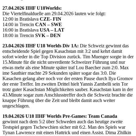
27.04.2026 IIHF U18Worlds:
Die Viertelfinalduelle am 29.04.2026 lauten wie folgt:
12:00 in Bratislava
CZE- FIN
14:00 in Trencin
CAN – SWE
16:00 in Bratislava
USA – LAT
18:00 in Trencin
SVK – DEN
23.04.2026 IIHF U18 Worlds Div 1A:
Die Schweiz gewinnt das
entscheidende Spiel gegen Kasachstan mit 3:2 und kehrt damit
sofort wieder in die Top Division zurück. Tim Muenger sorgte in der
15.Minute für die nicht unverdiente Schweizer Führung und nur
etwas mehr als eine Minute später traf Lou Baecher zum 2:0. Max
ime Sauthier machte 29 Sekunden später sogar das 3:0. Die
Kasachen gelang aber noch vor der ersten Pause durch Ilya Gromov
der erste Treffer. Im zweiten Drittel hielt Yannis Zambelli sein Tor
trotz guter Kasachstan Möglichkeiten sauber. Kasachstan kam in der
43.Minute sogar zum Anschlusstreffer doch die Schweiz brachte die
knappe Führung über die Zeit und bleibt damit auch weiter
ungeschlagen.
19.04.2026 U18 IIHF Worlds Pre-Games: Team Canada
gewinnt nach dem 5:2 über Schweden auch das heutige zweite
Testspiel gegen Tschewchien sicher mit 6:2. Man des Spiels war
Tynan Lawrence mit einen Hattrick und einen Assist. Dima Zhilkin