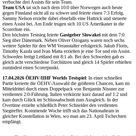
verbuchte drei Assists für sein Team.
Team USA
tat sich nach dem 10:0 über Norwegen auch heute
gegen Finnland nicht all zu schwer und feierte einen 7:3 Erfolg.
Sammy Nelson erzielte dabei ebnefalls eine Hattrick und steuerte
einen Assist bei. Am Ende trugen sich 10 US Amerikaner in die
Scorerliste ein.
Den höchsten Testsieg feierte
Gastgeber Slowakei
mit dem 7:0
Sieg über Dänemark. Neben Oliver Ozogany waren noch sechs
weitere Spieler für den WM Veranstalter erfolgreich. Jakub Floris,
Timothy Kazda und Ivan Matta erzielten je eine Tor und ein Assist.
Schweden fertigt Lettland mit 8:1 ab. Bei den Schweden gab es
gleich acht verschiedene Torchützen und gleich 14 Spieler erhielten
zumindest einen Scorerpunkt.
17.04.2026 ÖEHV/IIHF Worlds Testspiel
: In einer schnellen
Partie kreierte die ÖEHV-Auswahl die größeren Chancen, kam im
Mitteldrittel durch einen Doppelpack von Benjamin Nissner zur
verdienten 2:0-Führung. Italien verkürzte kurz darauf auf 1:2 und
kam durch Glück im Schlussabschnitt zum Ausgleich. In der
Overtime erzielte schließlich Peter Schneider den verdienten
Siegtreffer. Kommende Woche trifft sich das Nationalteam in
gleicher Konstellation in Wien, wo man am 23. April Tschechien
empfängt.