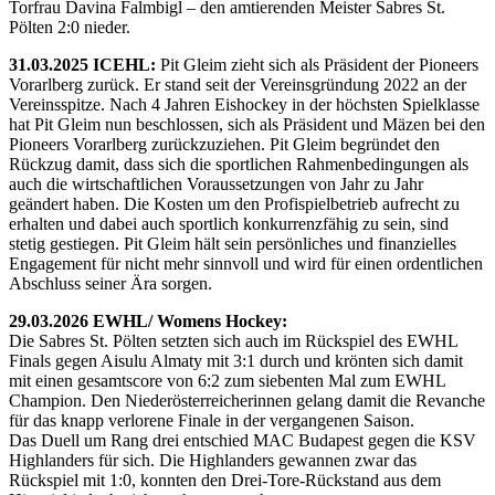
Torfrau Davina Falmbigl – den amtierenden Meister Sabres St.
Pölten 2:0 nieder.
31.03.2025 ICEHL:
Pit Gleim zieht sich als Präsident der Pioneers
Vorarlberg zurück. Er stand seit der Vereinsgründung 2022 an der
Vereinsspitze. Nach 4 Jahren Eishockey in der höchsten Spielklasse
hat Pit Gleim nun beschlossen, sich als Präsident und Mäzen bei den
Pioneers Vorarlberg zurückzuziehen. Pit Gleim begründet den
Rückzug damit, dass sich die sportlichen Rahmenbedingungen als
auch die wirtschaftlichen Voraussetzungen von Jahr zu Jahr
geändert haben. Die Kosten um den Profispielbetrieb aufrecht zu
erhalten und dabei auch sportlich konkurrenzfähig zu sein, sind
stetig gestiegen. Pit Gleim hält sein persönliches und finanzielles
Engagement für nicht mehr sinnvoll und wird für einen ordentlichen
Abschluss seiner Ära sorgen.
29.03.2026 EWHL/ Womens Hockey:
Die Sabres St. Pölten setzten sich auch im Rückspiel des EWHL
Finals gegen Aisulu Almaty mit 3:1 durch und krönten sich damit
mit einen gesamtscore von 6:2 zum siebenten Mal zum EWHL
Champion. Den Niederösterreicherinnen gelang damit die Revanche
für das knapp verlorene Finale in der vergangenen Saison.
Das Duell um Rang drei entschied MAC Budapest gegen die KSV
Highlanders für sich. Die Highlanders gewannen zwar das
Rückspiel mit 1:0, konnten den Drei-Tore-Rückstand aus dem