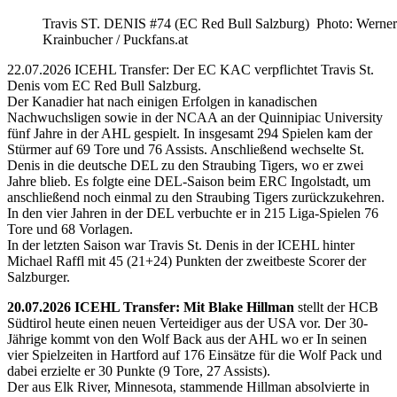
Travis ST. DENIS #74 (EC Red Bull Salzburg) Photo: Werner
Krainbucher / Puckfans.at
22.07.2026 ICEHL Transfer: Der EC KAC verpflichtet Travis St.
Denis vom EC Red Bull Salzburg.
Der Kanadier hat nach einigen Erfolgen in kanadischen
Nachwuchsligen sowie in der NCAA an der Quinnipiac University
fünf Jahre in der AHL gespielt. In insgesamt 294 Spielen kam der
Stürmer auf 69 Tore und 76 Assists. Anschließend wechselte St.
Denis in die deutsche DEL zu den Straubing Tigers, wo er zwei
Jahre blieb. Es folgte eine DEL-Saison beim ERC Ingolstadt, um
anschließend noch einmal zu den Straubing Tigers zurückzukehren.
In den vier Jahren in der DEL verbuchte er in 215 Liga-Spielen 76
Tore und 68 Vorlagen.
In der letzten Saison war Travis St. Denis in der ICEHL hinter
Michael Raffl mit 45 (21+24) Punkten der zweitbeste Scorer der
Salzburger.
20.07.2026 ICEHL Transfer: Mit Blake Hillman
stellt der HCB
Südtirol heute einen neuen Verteidiger aus der USA vor. Der 30-
Jährige kommt von den Wolf Back aus der AHL wo er In seinen
vier Spielzeiten in Hartford auf 176 Einsätze für die Wolf Pack und
dabei erzielte er 30 Punkte (9 Tore, 27 Assists).
Der aus Elk River, Minnesota, stammende Hillman absolvierte in