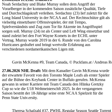
Noah Serdachny und Blake Murray sollen dem Angriff der
Vorarlberger in der kommenden Saison zusätzliche Qualität, Tiefe
und Durchschlagskraft verleihen. Serdachny (23) lief zuletzt für die
Long Island University in der NCAA auf. Der Rechtsschütze gilt als
vielseitig einsetzbarer Offensivspieler, der mit Tempo,
Spielverständnis und Zug zum Tor für Akzente im Angriffsspiel
sorgen soll. Murray (24) ist als Center und Left Wing einsetzbar und
stand zuletzt bei den Fort Wayne Komets in der ECHL unter
Vertrag. Murray wurde 2019 in der 6. Runde von den Carolina
Hurricanes gedraftet und bringt wertvolle Erfahrung aus
verschiedenen nordamerikanischen Ligen mit.
Gavin McKenna #9, Team Canada, © Puckfans.at / Andreas R
27.06.2026 NHL Draft:
Mit dem Kanadier Gavin McKenna wurde
der erwartete Favorit von den Toronto Maple Leafs als erster Spieler
auf die Bühne des Keybank Center in Buffalo gerufen. McKenna
gewann in seiner Karriere mit Team Canada den Hlinka Gretzky
Cup so wie die U18 Weltmeisterschft 2025. In der vergangenen
Saison bestritt der 18-Jährige seine erste NCAA Spielzeit für die
Penn State Univ.ersity.
Theresa Schafzahl #37, PWHL Regular Season Seattle Torrent 