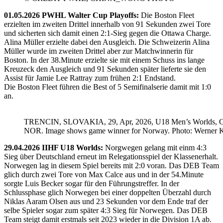
01.05.2026 PWHL Walter Cup Playoffs:
Die Boston Fleet
erzielten im zweiten Drittel innerhalb von 91 Sekunden zwei Tore
und sicherten sich damit einen 2:1-Sieg gegen die Ottawa Charge.
Alina Müller erzielte dabei den Ausgleich. Die Schweizerin Alina
Müller wurde im zweiten Drittel aber zur Matchwinnerin für
Boston. In der 38.Minute erzielte sie mit einem Schuss ins lange
Kreuzeck den Ausgleich und 91 Sekunden später lieferte sie den
Assist für Jamie Lee Rattray zum frühen 2:1 Endstand.
Die Boston Fleet führen die Best of 5 Semifinalserie damit mit 1:0
an.
TRENCIN, SLOVAKIA, 29, Apr, 2026, U18 Men’s Worlds, 
NOR. Image shows game winner for Norway. Photo: Werner K
29.04.2026 IIHF U18 Worlds:
Norgwegen gelang mit einm 4:3
Sieg über Deutschland erneut im Relegationsspiel der Klassenerhalt.
Norwegen lag in diesem Spiel bereits mit 2:0 voran. Das DEB Team
glich durch zwei Tore von Max Calce aus und in der 54.Minute
sorgte Luis Becker sogar für den Führungstreffer. In der
Schlussphase glich Norwegen bei einer doppelten Überzahl durch
Niklas Aaram Olsen aus und 23 Sekunden vor dem Ende traf der
selbe Spieler sogar zum später 4:3 Sieg für Norwegen. Das DEB
Team steigt damit erstmals seit 2023 wieder in die Division 1A ab.