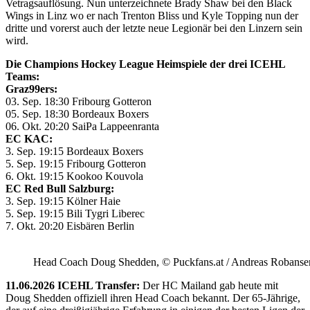
Vetragsauflösung. Nun unterzeichnete Brady Shaw bei den Black
Wings in Linz wo er nach Trenton Bliss und Kyle Topping nun der
dritte und vorerst auch der letzte neue Legionär bei den Linzern sein
wird.
Die Champions Hockey League Heimspiele der drei ICEHL
Teams:
Graz99ers:
03. Sep. 18:30 Fribourg Gotteron
05. Sep. 18:30 Bordeaux Boxers
06. Okt. 20:20 SaiPa Lappeenranta
EC KAC:
3. Sep. 19:15 Bordeaux Boxers
5. Sep. 19:15 Fribourg Gotteron
6. Okt. 19:15 Kookoo Kouvola
EC Red Bull Salzburg:
3. Sep. 19:15 Kölner Haie
5. Sep. 19:15 Bili Tygri Liberec
7. Okt. 20:20 Eisbären Berlin
Head Coach Doug Shedden, © Puckfans.at / Andreas Robanse
11.06.2026 ICEHL Transfer:
Der HC Mailand gab heute mit
Doug Shedden offiziell ihren Head Coach bekannt. Der 65-Jährige,