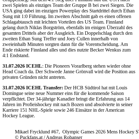
zwei Spielen als einziges Team der Gruppe B bei zwei Siegen. Die
USA ging dabei im einzigen Powerplay des Startdrittel durch Ethan
Sung mit 1:0 Führung. Im zweiten Abschnitt gab es einen offenen
Schlagabtausch mit leichten Vorteilen des US Team. Finnland
gelang durch Niklas Borgström, ebenfalls im einigen Überzahl des
gesamten Drittels aber der Ausgleich. Ein Doppelschlag durch den
zweiten Ethan Sung Treffer und Joey Cullen innerhalb von
zweieinhalb Minuten sorgten dann für die Vorentscheidung. Am
Ende riskierte Finnland alles und dies nutzte Becker Wenkus zum
4:1 Endstand.
31.07.2026 ICEHL
: Die Pioneers Vorarlberg stehen wieder ohne
Head Coach da. Der Schwede Janne Grönvall wird die Position aus
privaten Gründen nicht antreten.
31.07.2026 ICEHL Transfer:
Der HCB Südtirol hat mit Louis
Domingue seine neue Nummer eins für die kommende Saison
verpflichtet. Der 34-jährige Kanadier bringt die Erfahrung aus 14
Jahren im Profieishockey mit nach Bozen und absolvierte in seiner
Karriere 151 NHL-Spiele sowie 246 Einsätze in der American
Hockey League.
Mikael Frycklund #67, Olympic Games 2026 Mens Hockey 
© Puckfans.at / Andreas Robanser