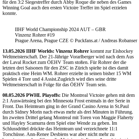
für den 3:2 Siegestreffer durch Abby Roque die neben des Games
Winning Goal auch den ersten Victoire Treffer im Spiel erzielen
konnte.
IIHF World Championship 2024 AUT – GBR
Vinzenz Rohrer #19
Prague Arena, Prague CZE © Puckfans.at / Andreas Robanser
13.05.2026 IIHF Worlds: Vinzenz Rohrer
kommt zur Eishockey
Weltmeisterschaft. Der 21-Jährige Vorarlberger wird nach dem Aus
der Laval Rocket zum ÖEHV Team stoßen. Für Rohrer der die
letzten drei Saisonen für den ZSC in Zürich spielte ist dies damit
praktisch eine Heim WM. Rohrer erzielte in seinen bisher 15 WM
Spielen 4 Tore und 4 Assist.Zugleich wird dies seine dritte
Weltmeisterschaft in Folge für das ÖEHV Team sein.
08.05.2026 PWHL Playoffs:
Die Montreal Victoire gehen mit dem
2:1 Auswärtssieg bei den Minnesota Frost erstmals in der Serie in
Front. Das Heimteam ging in der Grand Casino Arena in St.Paul
durch Sidney Morin nach etwas mehr als drei Minuten in Führung.
Im zweiten Drittel gelang Montreal mit Toren von Maggie Flaherty
und Hayley Scamurra dem Spiel eine Wende zu geben. Im
Schlussdrittel drückte das Heimteam und verzeichnete 11:1
Torschüsse. Ann-Renee Desbiens war aber nicht mehr zu