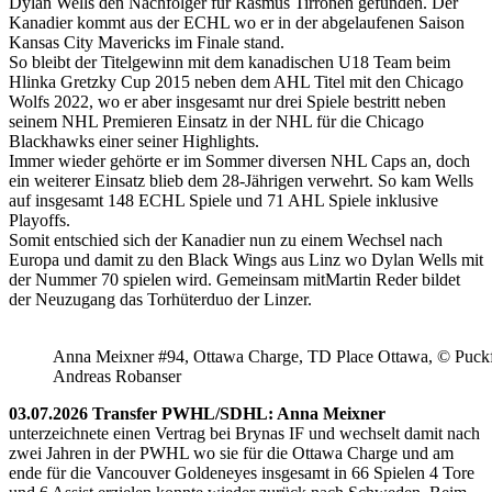
Dylan Wells den Nachfolger für Rasmus Tirronen gefunden. Der
Kanadier kommt aus der ECHL wo er in der abgelaufenen Saison
Kansas City Mavericks im Finale stand.
So bleibt der Titelgewinn mit dem kanadischen U18 Team beim
Hlinka Gretzky Cup 2015 neben dem AHL Titel mit den Chicago
Wolfs 2022, wo er aber insgesamt nur drei Spiele bestritt neben
seinem NHL Premieren Einsatz in der NHL für die Chicago
Blackhawks einer seiner Highlights.
Immer wieder gehörte er im Sommer diversen NHL Caps an, doch
ein weiterer Einsatz blieb dem 28-Jährigen verwehrt. So kam Wells
auf insgesamt 148 ECHL Spiele und 71 AHL Spiele inklusive
Playoffs.
Somit entschied sich der Kanadier nun zu einem Wechsel nach
Europa und damit zu den Black Wings aus Linz wo Dylan Wells mit
der Nummer 70 spielen wird. Gemeinsam mitMartin Reder bildet
der Neuzugang das Torhüterduo der Linzer.
Anna Meixner #94, Ottawa Charge, TD Place Ottawa, © Puckfa
Andreas Robanser
03.07.2026 Transfer PWHL/SDHL: Anna Meixner
unterzeichnete einen Vertrag bei Brynas IF und wechselt damit nach
zwei Jahren in der PWHL wo sie für die Ottawa Charge und am
ende für die Vancouver Goldeneyes insgesamt in 66 Spielen 4 Tore