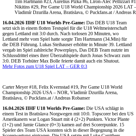
Tim Hartmann #23, Aurelius Pizka #6, Liron-Alec Pellizzari #16
Nikitins #29, Pre Game U18 World Championship 2026 LAT 
Vladimír Dzurilla Arena, Bratislava, © Puckfans.at / Andreas 
16.04.2026 IIHF U18 Worlds Pre-Game:
Das DEB U18 Team
setzt sich in einem flotten Testspiel für die U18 Weltmeisterschaft
gegen Lettland mit 3:0 durch. Nach torlosen 20 Minuten, wo
Lettland mehr vom Spiel hatte sorgte Tim Hartmann (34.Min) für
die DEB Führung. Lukas Steihauser erhöhte in Minute 39. Lettland
vergab im Spiel zahlreiche Powerplays, Das DEB Team nutzte im
Schlussdrittel eines ihrer Überzahlspiele durch Jonas Schwarz zum
3:0. DEB Torhüter Max Bolle feierte damit auch ein Shutout.
Mehr Fotos zum U18 Spiel LAT – GER 0:3
Carter Meyer #18, Felix Kvernstad #19, Pre Game U18 World
Championship 2026 USA – NOR, Vladimír Dzurilla Arena,
Bratislava, © Puckfans.at / Andreas Robanser
16.04.2026 IIHF U18 Worlds Pre-Game:
Die USA schlägt in
einem Test in Bratislava Norgwegen mit 10:0. Topscorer bei den US
Amerikanern war Logan Stuart mit 4 (2+2) Punkten. Victor Plante
(1+2) und Jamie Glance (0+3) kamen auf drei Scorerpunkte. 15
Spieler des Team USA konnten sich in dieser Begegnung in die
Scorerwertung eintragen. Die USA setzte mit Luke Carrithers,