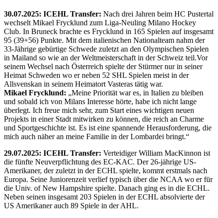
30.07.2025: ICEHL Transfer:
Nach drei Jahren beim HC Pustertal
wechselt Mikael Frycklund zum Liga-Neuling Milano Hockey
Club. In Bruneck brachte es Frycklund in 165 Spielen auf insgesamt
95 (39+56) Punkte. Mit dem italienischen Nationalteam nahm der
33-Jährige gebürtige Schwede zuletzt an den Olympischen Spielen
in Mailand so wie an der Weltmeisterschaft in der Schweiz teil.Vor
seinem Wechsel nach Österreich spielte der Stürmer nur in seiner
Heimat Schweden wo er neben 52 SHL Spielen meist in der
Allsvenskan in seinem Heimatort Vasteras tätig war.
Mikael Frycklund:
„Meine Priorität war es, in Italien zu bleiben
und sobald ich von Milans Interesse hörte, habe ich nicht lange
überlegt. Ich freue mich sehr, zum Start eines wichtigen neuen
Projekts in einer Stadt mitwirken zu können, die reich an Charme
und Sportgeschichte ist. Es ist eine spannende Herausforderung, die
mich auch näher an meine Familie in der Lombardei bringt.“
29.07.2025: ICEHL Transfer:
Verteidiger William MacKinnon ist
die fünfte Neuverpflichtung des EC-KAC. Der 26-jährige US-
Amerikaner, der zuletzt in der ECHL spielte, kommt erstmals nach
Europa. Seine Juniorenzeit verlief typisch über die NCAA wo er für
die Univ. of New Hampshire spielte. Danach ging es in die ECHL.
Neben seinen insgesamt 203 Spielen in der ECHL absolvierte der
US Amerikaner auch 89 Spiele in der AHL.