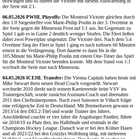
bezwingen und so führen die Victoire mit diesem Auswärtssieg in
der Serie mit 2:1.
06.05.2026 PWHL Playoffs:
Die Montreal Victoire gleichen durch
den 1:0 Siegestreffer von Marie-Philip Poulin in der 3. Overtime in
der Serie gegen die Minnesota Frost auf 1:1 aus. Im Gegensatz zu
Spiel 1 gab es in Game 2 deutlich weniger Strafen. Die Fleet ließen
dabei zwei Powerplay ungenutzt. Die Victoire drei. Nach dem 5:4
Overtime Sieg der Fleet in Spiel 1 ging es nach torlosen 60 Minuten
erneut in die Verlängerung. Dort dauerte es dann bis in die
105.Minute bis Marie-Philip Poulin mit einem One-Timer das Spiel
für die Montreal Victoire beenden konnte. Mit dem Stand von 1:1
wechselt die Serie nun nach Minnesota.
04.05.2026 ICEHL Transfer:
Die Vienna Capitals haben heute mit
Mike Stewart ihren neuen Head Coach vorgestellt. Stewart
wechselte 2010 direkt nach seinem Karriereende beim VSV ins
Trainergeschäft, wurde zunächst Assistant-Coach und übernahm
2011 den Cheftrainerposten. Nach zwei Saisonen in Villach folgte
eine erfolgreiche Zeit in Deutschland: Mit Bremerhaven gewann er
2013/14 den DEL2-Titel und wurde Trainer des Jahres.
Anschließend coachte er vier Jahre die Augsburger Panther, führte
sie 2018/19 zu Platz drei, ins Halbfinale und erstmals in die
Champions Hockey League. Danach war er bei den Kölner Haien
und ab 2021/22 bei den Grizzlys Wolfsburg tätig, mit mehreren