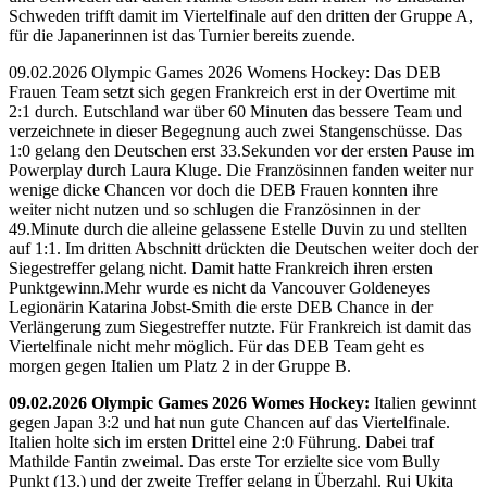
Schweden trifft damit im Viertelfinale auf den dritten der Gruppe A,
für die Japanerinnen ist das Turnier bereits zuende.
09.02.2026 Olympic Games 2026 Womens Hockey: Das DEB
Frauen Team setzt sich gegen Frankreich erst in der Overtime mit
2:1 durch. Eutschland war über 60 Minuten das bessere Team und
verzeichnete in dieser Begegnung auch zwei Stangenschüsse. Das
1:0 gelang den Deutschen erst 33.Sekunden vor der ersten Pause im
Powerplay durch Laura Kluge. Die Französinnen fanden weiter nur
wenige dicke Chancen vor doch die DEB Frauen konnten ihre
weiter nicht nutzen und so schlugen die Französinnen in der
49.Minute durch die alleine gelassene Estelle Duvin zu und stellten
auf 1:1. Im dritten Abschnitt drückten die Deutschen weiter doch der
Siegestreffer gelang nicht. Damit hatte Frankreich ihren ersten
Punktgewinn.Mehr wurde es nicht da Vancouver Goldeneyes
Legionärin Katarina Jobst-Smith die erste DEB Chance in der
Verlängerung zum Siegestreffer nutzte. Für Frankreich ist damit das
Viertelfinale nicht mehr möglich. Für das DEB Team geht es
morgen gegen Italien um Platz 2 in der Gruppe B.
09.02.2026 Olympic Games 2026 Womes Hockey:
Italien gewinnt
gegen Japan 3:2 und hat nun gute Chancen auf das Viertelfinale.
Italien holte sich im ersten Drittel eine 2:0 Führung. Dabei traf
Mathilde Fantin zweimal. Das erste Tor erzielte sice vom Bully
Punkt (13.) und der zweite Treffer gelang in Überzahl. Ruj Ukita