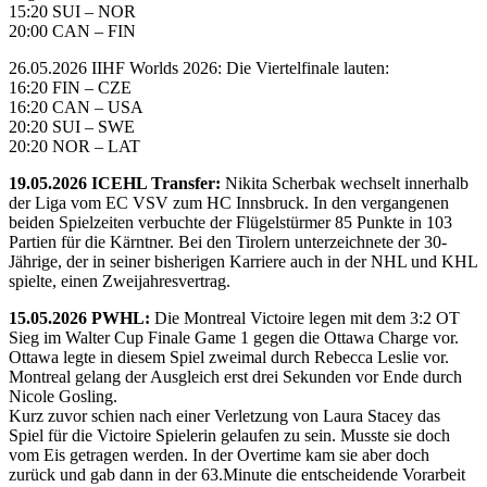
15:20 SUI – NOR
20:00 CAN – FIN
26.05.2026 IIHF Worlds 2026: Die Viertelfinale lauten:
16:20 FIN – CZE
16:20 CAN – USA
20:20 SUI – SWE
20:20 NOR – LAT
19.05.2026 ICEHL Transfer:
Nikita Scherbak wechselt innerhalb
der Liga vom EC VSV zum HC Innsbruck. In den vergangenen
beiden Spielzeiten verbuchte der Flügelstürmer 85 Punkte in 103
Partien für die Kärntner. Bei den Tirolern unterzeichnete der 30-
Jährige, der in seiner bisherigen Karriere auch in der NHL und KHL
spielte, einen Zweijahresvertrag.
15.05.2026 PWHL:
Die Montreal Victoire legen mit dem 3:2 OT
Sieg im Walter Cup Finale Game 1 gegen die Ottawa Charge vor.
Ottawa legte in diesem Spiel zweimal durch Rebecca Leslie vor.
Montreal gelang der Ausgleich erst drei Sekunden vor Ende durch
Nicole Gosling.
Kurz zuvor schien nach einer Verletzung von Laura Stacey das
Spiel für die Victoire Spielerin gelaufen zu sein. Musste sie doch
vom Eis getragen werden. In der Overtime kam sie aber doch
zurück und gab dann in der 63.Minute die entscheidende Vorarbeit