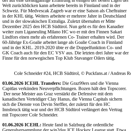
der auf eine dreißigjährige Erfahrung in einigen der besten Ligen der
Welt zurückblicken kann arbeitete bereits in Finnland und in der
Schweiz. Für Medvescak Zagreb war er eine Saison als Cheftrainer
in der KHL tätig. Weiters arbeitete er mehrere Jahre in Deutschland
und in der slowakischen Extraliga. Zuletzt übernahm er Mitte
Dezember 2025 den HCB Südtirol. Nun geht es für den Kanadier
weiter zum Liganeuling Milano HC wo er mit den Finnen Sakari
Lindfors einen mehr als erfahrenen Co- Trainer erhalten wird. Der
60-Jährige Ex-Goalie arbeitet lange als Goalie Coach in Finnland
und in der KHL. 2019-2020 übte er die Doppelfunktion Co- und
GK Coach auch für den EC VSV aus. Die letzten drei Jahre war der
Finne für den norwegischen Top Klub Stavanger Oilers tätig.
Cole Schneider #24, HCB Südtirol, © Puckfans.at / Andreas R
03.06.2026 ICEHL Transfers:
Die Graz99ers und die Vienna
Capitlas verkünden Neuverpflichtungen. Bozen hält den Topscorer.
Der neue Meister aus Graz verstärkt die Defensive mit dem
kanadischen Verteidiger Clay Hanus, die Vienna Capitals sichern
sich die Dienste von Devin Steffler, der zuletzt für den HC
Innsbruck tätig war und der HCB Südtirol verlängert den Vertrag
mit Topscorer Cole Schneider.
01.06.2026 ICEHL:
Heute fand in Salzburg die ordentliche
Generalversammlung der win2day ICE Hockey League statt. Etwa