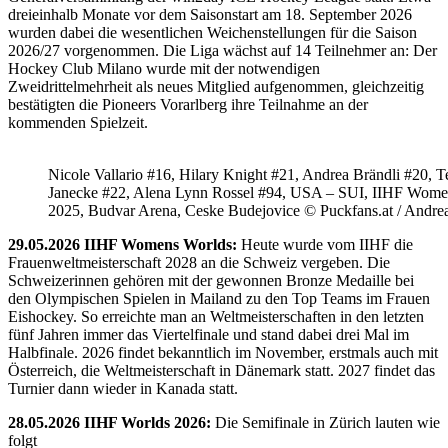
dreieinhalb Monate vor dem Saisonstart am 18. September 2026
wurden dabei die wesentlichen Weichenstellungen für die Saison
2026/27 vorgenommen. Die Liga wächst auf 14 Teilnehmer an: Der
Hockey Club Milano wurde mit der notwendigen
Zweidrittelmehrheit als neues Mitglied aufgenommen, gleichzeitig
bestätigten die Pioneers Vorarlberg ihre Teilnahme an der
kommenden Spielzeit.
Nicole Vallario #16, Hilary Knight #21, Andrea Brändli #20, T
Janecke #22, Alena Lynn Rossel #94, USA – SUI, IIHF Wome
2025, Budvar Arena, Ceske Budejovice © Puckfans.at / Andre
29.05.2026 IIHF Womens Worlds:
Heute wurde vom IIHF die
Frauenweltmeisterschaft 2028 an die Schweiz vergeben. Die
Schweizerinnen gehören mit der gewonnen Bronze Medaille bei
den Olympischen Spielen in Mailand zu den Top Teams im Frauen
Eishockey. So erreichte man an Weltmeisterschaften in den letzten
fünf Jahren immer das Viertelfinale und stand dabei drei Mal im
Halbfinale. 2026 findet bekanntlich im November, erstmals auch mit
Österreich, die Weltmeisterschaft in Dänemark statt. 2027 findet das
Turnier dann wieder in Kanada statt.
28.05.2026 IIHF Worlds 2026:
Die Semifinale in Zürich lauten wie
folgt