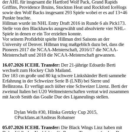
der AHL für insgesamt die Hartford Wolf Pack, Grand Rapids
Griffins, Providence Bruins, Stockton Heat und Rockford IceHogs
sowie den Wolf Backs insgesamt 293 Spiele wobei er es auf 13+46
Punkte brachte.
Hillman wurde im NHL Entry Draft 2016 in Runde 6 als Pick173.
Stelle von den Blackhawks ausgewählt und absolvierte vier NHL-
Spiele in denen er ein Tor erzielten konnte.
Vor seinem Profidebüt spielte Hillman drei Saisons an der
University of Denver. Hillman trug maßgeblich dazu bei, dass die
Pioneers 2017 die NCAA-Meisterschaft, 2016/17 die NCAA-
Meisterschaft und 2018 die NCAA-Meisterschaft gewannen.
16.07.2026 ICEHL Transfer:
Der 21-jährige Edoardo Berti
wechselt zum Hockey Club Mailand.
Der 183 cm große und 80 kg schwere Linkshänder Berti sammelte
Erfahrung in der Schweizer Serie B (LNB) bei Sierre und
Bellinzona. Er verfügt auch üüber eine Schweizer Lizenz. Berti der
zweimal Italien bei U20 Weltmeisterschaften vertrat wird zusammen
mit Jacob Smith das Goalie Due des Liganeulings stellen.
Dylan Wells #30, Hlinka Gretzky Cup 2015,
©Puckfans.at/Andreas Robanser
05.07.2026 ICEHL Transfer:
Die Black Wings Linz haben mit