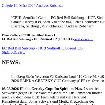
Galerie
19. März 2024
Andreas Robanser
ICEHL Semifinal Game 1 EC Red Bull Salzburg – HCB Südti
Samuel Harvey #38, Scott Valentine #44, Peter Hochkofler #2
Eisarena, Salzburg , © Puckfans.at / Andreas Robanser
Photo Gallery ICEHL Semifinal Game 1
Photo
EC Red Bull Salzburg – HCB Südtirol 0:2 (0-1,0-1,0-0)
weiterlesen
→
Gallery
ICEHL
EC Red Bull Salzburg - HCB Südtirol
HC Bozen
HCB
Semifinal
Südtirol
ICEHL
Game
1
NEWS:
EC
Red
Bull
Salzburg
Lindberg Steén Yelverton #2 Karlsson Loui #19 Calce Max #9
–
HCB
2026 HLINKA GRETZKY CUP Germany (GER) vs Sweden
Südtirol
0:2
08.08.2026 Hlinka Gretzky Cup: Im Spiel um Platz 7
setzt sich
Schweden gegen Deutschland mit 4:2 durch. Die Schweden führten
rasch 2:0 doch dem DEB Team gelang mit viel Herz und
Kampfgeist durch Jonas Schwarz und Moritz Kretzschmar der