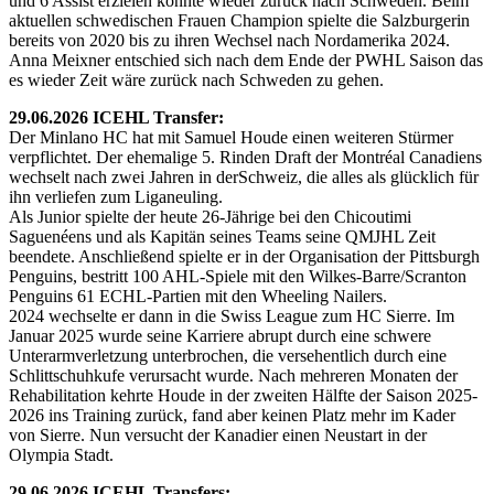
und 6 Assist erzielen konnte wieder zurück nach Schweden. Beim
aktuellen schwedischen Frauen Champion spielte die Salzburgerin
bereits von 2020 bis zu ihren Wechsel nach Nordamerika 2024.
Anna Meixner entschied sich nach dem Ende der PWHL Saison das
es wieder Zeit wäre zurück nach Schweden zu gehen.
29.06.2026 ICEHL Transfer:
Der Minlano HC hat mit Samuel Houde einen weiteren Stürmer
verpflichtet. Der ehemalige 5. Rinden Draft der Montréal Canadiens
wechselt nach zwei Jahren in derSchweiz, die alles als glücklich für
ihn verliefen zum Liganeuling.
Als Junior spielte der heute 26-Jährige bei den Chicoutimi
Saguenéens und als Kapitän seines Teams seine QMJHL Zeit
beendete. Anschließend spielte er in der Organisation der Pittsburgh
Penguins, bestritt 100 AHL-Spiele mit den Wilkes-Barre/Scranton
Penguins 61 ECHL-Partien mit den Wheeling Nailers.
2024 wechselte er dann in die Swiss League zum HC Sierre. Im
Januar 2025 wurde seine Karriere abrupt durch eine schwere
Unterarmverletzung unterbrochen, die versehentlich durch eine
Schlittschuhkufe verursacht wurde. Nach mehreren Monaten der
Rehabilitation kehrte Houde in der zweiten Hälfte der Saison 2025-
2026 ins Training zurück, fand aber keinen Platz mehr im Kader
von Sierre. Nun versucht der Kanadier einen Neustart in der
Olympia Stadt.
29.06.2026 ICEHL Transfers: