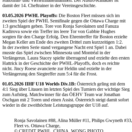
Halbfinal- und Viertelfinalteilnahmen. Der Austro-Kanadier ist
damit der 14. Cheftrainer in der Vereinsgeschichte.
03.05.2026 PWHL Playoffs:
Die Boston Fleet müssen sich im
zweiten Spiel der PWHL Semifinale gegen die Ottawa Charge mit
1:3 geschlagen geben. Tore von Ronja Savolainen und Fanuza
Kadirova sowie ein Treffer ins leere Tor von Gabbie Hughes
sorgten für den Charge Erfolg. Den Ehrentreffer für Boston erzielte
Megan Keller am Ende des zweiten Drittel zum kurzzeitigen 1:2.
In der zweiten Serie stand vergangene Nacht erst Spiel 1 an. Dabei
musste das Spiel zwischen Minnesota und Montréal in der
Verlängerun. Laura Stacey spielte überragend und erzielte den ersten
Hattrick in der Geschichte der PWHL-Playoffs, doch es reichte
nicht. Jincy Roese avancierte zur Heldin und erzielte in der
Verlängerung den Siegtreffer zum 5:4 für die Frost.
01.05.2026 IIHF U18 Worlds Div.1B:
Österreich geling mit dem
4:1 Sieg über Litauen im letzten Spiel des Turniers der wichtige Sieg
zum Aufstieg. Matchwinner für das ÖEHV Team war Jonathan
Oschgan mit 2 Toren und einen Assist. Österreich steigt damit sofort
wieder in die zweithöchste Leistungsgruppe der U18 auf.
Ronja Savolainen #88, Alina Müller #11, Philips Gwyneth #33
Fleet vs. Ottawa Charge,
© CREDIT PWHL, CHINA_WONG PHOTO