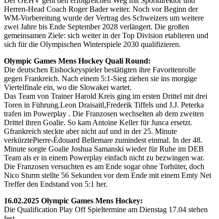
Der ÖEHV geht den erfolgreichen Weg mit Sportdirektor und
Herren-Head Coach Roger Bader weiter. Noch vor Beginn der
WM-Vorbereitung wurde der Vertrag des Schweizers um weitere
zwei Jahre bis Ende September 2028 verlängert. Die großen
gemeinsamen Ziele: sich weiter in der Top Division etablieren und
sich für die Olympischen Winterspiele 2030 qualifizieren.
Olympic Games Mens Hockey Quali Round:
Die deutschen Eishockeyspieler bestätigten ihre Favoritenrolle
gegen Frankreich. Nach einem 5:1-Sieg ziehen sie ins morgige
Viertelfinale ein, wo die Slowakei wartet.
Das Team von Trainer Harold Kreis ging im ersten Drittel mit drei
Toren in Führung.Leon Draisaitl,Frederik Tiffels und J.J. Peterka
trafen im Powerplay . Die Franzosen wechselten ab dem zweiten
Drittel ihren Goalie. So kam Antoine Keller für Junca ersetzt.
Gfrankreich steckte aber nicht auf und in der 25. Minute
verkürztePierre-Édouard Bellemare zumindest einmal. In der 48.
Minute sorgte Goalie Joshua Samanski wieder für Ruhe im DEB
Team als er in einem Powerplay einfach nicht zu bezwingen war.
Die Franzosen versuchten es am Ende sogar ohne Torhüter, doch
Nico Sturm stellte 56 Sekunden vor dem Ende mit einem Emty Net
Treffer den Endstand von 5:1 her.
16.02.2025 Olympic Games Mens Hockey:
Die Qualification Play Off Spieltermine am Dienstag 17.04 stehen
fest.