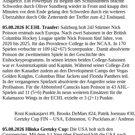
Ausgleich. Ein Powerplay zu Beginn des Schlussdrittels brachte
Schweden durch Oliver Sundberg wieder in Front und knapp drei
Minuten vor dem Ende gelang den Schweden durch ein weiteres
Überzahltor durch Olle Zetterstedt der Treffer zum 4:2 Endstand.
05.08.2026 ICEHL Tranfer:
Salzburg holt 24J Stürmer Nick
Poisson erstmals nach Europa. Nach zwei Saisonen in der British
Columbia Hockey League spielte Nick Poisson fünf Jahre, von
2020 bis 2025, für das Providence College in der NCAA. In 170
Spielen verbuchte er 109 (42+67) Scorerpunkte . Damit absolvierte
Poisson die zweitmeisten Spiele in der Geschichte des
Eishockeyprogramms. In seinen letzten beiden College-Saisonen
war er Assistenzkapitän und Kapitän. Während seiner College-Zeit
nahm der Kanadier zudem an den Development Camps der Vegas
Golden Knights, Columbus Blue Jackets und Florida Panthers teil.
In der vergangenen Spielzeit absolvierte der Angreifer seine erste
Profisaison. Für die Abbotsford Canucks kam Poisson in 43 AHL-
Spielen auf 11 (5+6) Punkte.In neun weiteren Einsätzen für die
Kalamazoo Wings in der ECHL erzielte er 3 (2+1) Punkte.
Roni Kuukasjarvi #9, Brooks DeMars #24, Patrik Joensuu #30
Gretzky Cup FIN – USA, Edmonton, © Puckfans.at / Andreas
05.08.2026 Hlinka Gretzky Cup:
Die USA holt sich den
Gruppensieg. Mit dem 4:1 Sieg über Finnland hält die USA nach