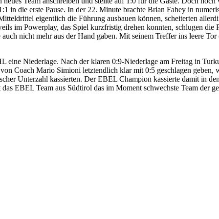
 neues Team anschreiben und stellte auf 1:0 für die Gäste. Doch noch 
t 1:1 in die erste Pause. In der 22. Minute brachte Brian Fahey in nume
teldrittel eigentlich die Führung ausbauen können, scheiterten aller
ils im Powerplay, das Spiel kurzfristig drehen konnten, schlugen die
e auch nicht mehr aus der Hand gaben. Mit seinem Treffer ins leere Tor
 eine Niederlage. Nach der klaren 0:9-Niederlage am Freitag in Turku
on Coach Mario Simioni letztendlich klar mit 0:5 geschlagen geben, wob
rischer Unterzahl kassierten. Der EBEL Champion kassierte damit in de
t ist das EBEL Team aus Südtirol das im Moment schwechste Team der