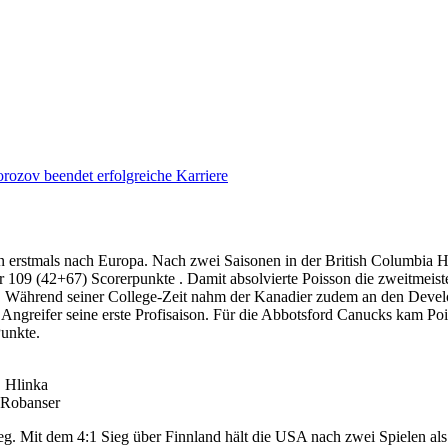
rozov beendet erfolgreiche Karriere
n erstmals nach Europa. Nach zwei Saisonen in der British Columbia H
r 109 (42+67) Scorerpunkte . Damit absolvierte Poisson die zweitmeist
tän. Während seiner College-Zeit nahm der Kanadier zudem an den Dev
der Angreifer seine erste Profisaison. Für die Abbotsford Canucks kam 
Punkte.
, Hlinka
 Robanser
g. Mit dem 4:1 Sieg über Finnland hält die USA nach zwei Spielen al