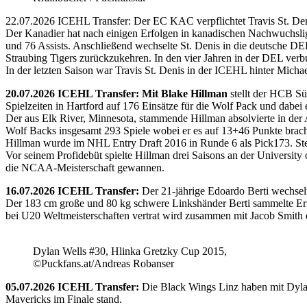
22.07.2026 ICEHL Transfer: Der EC KAC verpflichtet Travis St. De
Der Kanadier hat nach einigen Erfolgen in kanadischen Nachwuchslig
und 76 Assists. Anschließend wechselte St. Denis in die deutsche DE
Straubing Tigers zurückzukehren. In den vier Jahren in der DEL verb
In der letzten Saison war Travis St. Denis in der ICEHL hinter Micha
20.07.2026 ICEHL Transfer: Mit Blake Hillman
stellt der HCB Sü
Spielzeiten in Hartford auf 176 Einsätze für die Wolf Pack und dabei e
Der aus Elk River, Minnesota, stammende Hillman absolvierte in der
Wolf Backs insgesamt 293 Spiele wobei er es auf 13+46 Punkte brach
Hillman wurde im NHL Entry Draft 2016 in Runde 6 als Pick173. Stel
Vor seinem Profidebüt spielte Hillman drei Saisons an der Universi
die NCAA-Meisterschaft gewannen.
16.07.2026 ICEHL Transfer:
Der 21-jährige Edoardo Berti wechse
Der 183 cm große und 80 kg schwere Linkshänder Berti sammelte Erfa
bei U20 Weltmeisterschaften vertrat wird zusammen mit Jacob Smith d
Dylan Wells #30, Hlinka Gretzky Cup 2015,
©Puckfans.at/Andreas Robanser
05.07.2026 ICEHL Transfer:
Die Black Wings Linz haben mit Dyla
Mavericks im Finale stand.