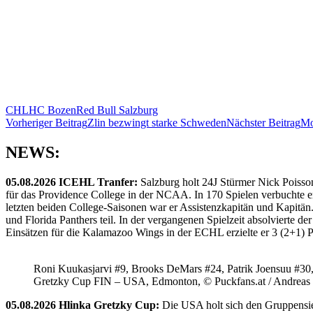
CHL
HC Bozen
Red Bull Salzburg
Beitragsnavigation
Vorheriger Beitrag
Zlin bezwingt starke Schweden
Nächster Beitrag
Mo
NEWS:
05.08.2026 ICEHL Tranfer:
Salzburg holt 24J Stürmer Nick Poisso
für das Providence College in der NCAA. In 170 Spielen verbuchte e
letzten beiden College-Saisonen war er Assistenzkapitän und Kapi
und Florida Panthers teil. In der vergangenen Spielzeit absolvierte 
Einsätzen für die Kalamazoo Wings in der ECHL erzielte er 3 (2+1) 
Roni Kuukasjarvi #9, Brooks DeMars #24, Patrik Joensuu #30
Gretzky Cup FIN – USA, Edmonton, © Puckfans.at / Andreas
05.08.2026 Hlinka Gretzky Cup:
Die USA holt sich den Gruppensie