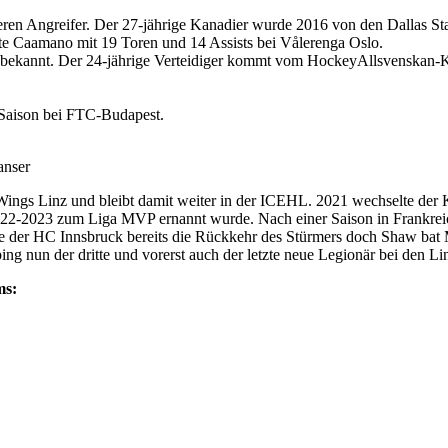
en Angreifer. Der 27-jährige Kanadier wurde 2016 von den Dallas Sta
te Caamano mit 19 Toren und 14 Assists bei Vålerenga Oslo.
 bekannt. Der 24-jährige Verteidiger kommt vom HockeyAllsvenskan-
 Saison bei FTC-Budapest.
anser
ings Linz und bleibt damit weiter in der ICEHL. 2021 wechselte der
2022-2023 zum Liga MVP ernannt wurde. Nach einer Saison in Frankrei
ete der HC Innsbruck bereits die Rückkehr des Stürmers doch Shaw bat
g nun der dritte und vorerst auch der letzte neue Legionär bei den Lin
ms: