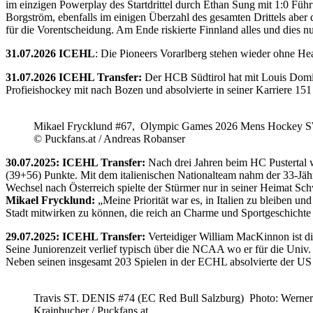
im einzigen Powerplay des Startdrittel durch Ethan Sung mit 1:0 Füh
Borgström, ebenfalls im einigen Überzahl des gesamten Drittels abe
für die Vorentscheidung. Am Ende riskierte Finnland alles und dies
31.07.2026 ICEHL
: Die Pioneers Vorarlberg stehen wieder ohne He
31.07.2026 ICEHL Transfer:
Der HCB Südtirol hat mit Louis Domin
Profieishockey mit nach Bozen und absolvierte in seiner Karriere 1
Mikael Frycklund #67, Olympic Games 2026 Mens Hockey 
© Puckfans.at / Andreas Robanser
30.07.2025: ICEHL Transfer:
Nach drei Jahren beim HC Pustertal 
(39+56) Punkte. Mit dem italienischen Nationalteam nahm der 33-Jähr
Wechsel nach Österreich spielte der Stürmer nur in seiner Heimat Sc
Mikael Frycklund:
„Meine Priorität war es, in Italien zu bleiben und
Stadt mitwirken zu können, die reich an Charme und Sportgeschichte 
29.07.2025: ICEHL Transfer:
Verteidiger William MacKinnon ist d
Seine Juniorenzeit verlief typisch über die NCAA wo er für die Uni
Neben seinen insgesamt 203 Spielen in der ECHL absolvierte der US
Travis ST. DENIS #74 (EC Red Bull Salzburg) Photo: Werner
Krainbucher / Puckfans.at