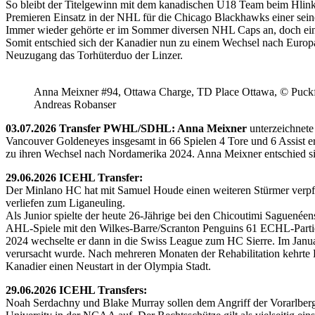
So bleibt der Titelgewinn mit dem kanadischen U18 Team beim Hlink
Premieren Einsatz in der NHL für die Chicago Blackhawks einer seine
Immer wieder gehörte er im Sommer diversen NHL Caps an, doch ein 
Somit entschied sich der Kanadier nun zu einem Wechsel nach Europ
Neuzugang das Torhüterduo der Linzer.
Anna Meixner #94, Ottawa Charge, TD Place Ottawa, © Puckfa
Andreas Robanser
03.07.2026 Transfer PWHL/SDHL: Anna Meixner
unterzeichnete
Vancouver Goldeneyes insgesamt in 66 Spielen 4 Tore und 6 Assist e
zu ihren Wechsel nach Nordamerika 2024. Anna Meixner entschied 
29.06.2026 ICEHL Transfer:
Der Minlano HC hat mit Samuel Houde einen weiteren Stürmer verpflic
verliefen zum Liganeuling.
Als Junior spielte der heute 26-Jährige bei den Chicoutimi Saguenéen
AHL-Spiele mit den Wilkes-Barre/Scranton Penguins 61 ECHL-Partie
2024 wechselte er dann in die Swiss League zum HC Sierre. Im Janua
verursacht wurde. Nach mehreren Monaten der Rehabilitation kehrte H
Kanadier einen Neustart in der Olympia Stadt.
29.06.2026 ICEHL Transfers:
Noah Serdachny und Blake Murray sollen dem Angriff der Vorarlberger