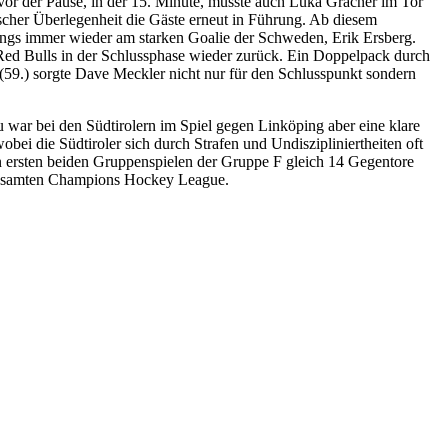
vor der Pause, in der 15. Minute, musste auch Luka Gracner im Tor
rischer Überlegenheit die Gäste erneut in Führung. Ab diesem
dings immer wieder am starken Goalie der Schweden, Erik Ersberg.
 Red Bulls in der Schlussphase wieder zurück. Ein Doppelpack durch
 (59.) sorgte Dave Meckler nicht nur für den Schlusspunkt sondern
 war bei den Südtirolern im Spiel gegen Linköping aber eine klare
ei die Südtiroler sich durch Strafen und Undiszipliniertheiten oft
n ersten beiden Gruppenspielen der Gruppe F gleich 14 Gegentore
 gesamten Champions Hockey League.