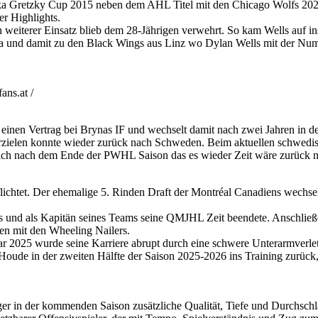
a Gretzky Cup 2015 neben dem AHL Titel mit den Chicago Wolfs 2022,
r Highlights.
weiterer Einsatz blieb dem 28-Jährigen verwehrt. So kam Wells auf i
a und damit zu den Black Wings aus Linz wo Dylan Wells mit der Num
ns.at /
 einen Vertrag bei Brynas IF und wechselt damit nach zwei Jahren in 
rzielen konnte wieder zurück nach Schweden. Beim aktuellen schwedis
sich nach dem Ende der PWHL Saison das es wieder Zeit wäre zurück 
htet. Der ehemalige 5. Rinden Draft der Montréal Canadiens wechselt n
s und als Kapitän seines Teams seine QMJHL Zeit beendete. Anschließend
n mit den Wheeling Nailers.
r 2025 wurde seine Karriere abrupt durch eine schwere Unterarmverletz
oude in der zweiten Hälfte der Saison 2025-2026 ins Training zurück,
 in der kommenden Saison zusätzliche Qualität, Tiefe und Durchschlags