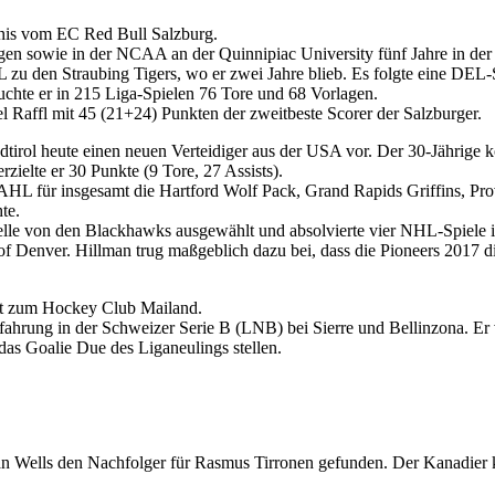
nis vom EC Red Bull Salzburg.
en sowie in der NCAA an der Quinnipiac University fünf Jahre in der 
L zu den Straubing Tigers, wo er zwei Jahre blieb. Es folgte eine DE
uchte er in 215 Liga-Spielen 76 Tore und 68 Vorlagen.
el Raffl mit 45 (21+24) Punkten der zweitbeste Scorer der Salzburger.
dtirol heute einen neuen Verteidiger aus der USA vor. Der 30-Jährige
rzielte er 30 Punkte (9 Tore, 27 Assists).
 AHL für insgesamt die Hartford Wolf Pack, Grand Rapids Griffins, P
te.
le von den Blackhawks ausgewählt und absolvierte vier NHL-Spiele in 
ty of Denver. Hillman trug maßgeblich dazu bei, dass die Pioneers 20
lt zum Hockey Club Mailand.
hrung in der Schweizer Serie B (LNB) bei Sierre und Bellinzona. Er v
as Goalie Due des Liganeulings stellen.
n Wells den Nachfolger für Rasmus Tirronen gefunden. Der Kanadier 