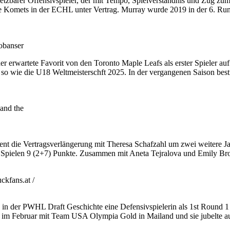
setzbarer Offensivspieler, der mit Tempo, Spielverständnis und Zug zum 
ne Komets in der ECHL unter Vertrag. Murray wurde 2019 in der 6. Rund
obanser
erwartete Favorit von den Toronto Maple Leafs als erster Spieler au
 wie die U18 Weltmeisterschft 2025. In der vergangenen Saison bestrit
and the
ent die Vertragsverlängerung mit Theresa Schafzahl um zwei weitere J
n 11 Spielen 9 (2+7) Punkte. Zusammen mit Aneta Tejralova und Emily Bro
kfans.at /
 in der PWHL Draft Geschichte eine Defensivspielerin als 1st Round
im Februar mit Team USA Olympia Gold in Mailand und sie jubelte auc