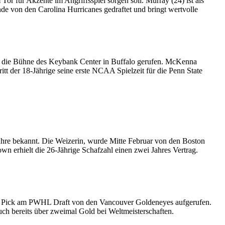
Tor für Akzente im Angriffsspiel sorgen soll. Murray (24) ist als
e von den Carolina Hurricanes gedraftet und bringt wertvolle
f die Bühne des Keybank Center in Buffalo gerufen. McKenna
t der 18-Jährige seine erste NCAA Spielzeit für die Penn State
ahre bekannt. Die Weizerin, wurde Mitte Februar von den Boston
wn erhielt die 26-Jährige Schafzahl einen zwei Jahres Vertrag.
 1 Pick am PWHL Draft von den Vancouver Goldeneyes aufgerufen.
h bereits über zweimal Gold bei Weltmeisterschaften.