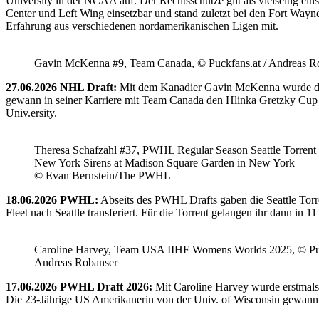
University in der NCAA auf. Der Rechtsschütze gilt als vielseitig ein
Center und Left Wing einsetzbar und stand zuletzt bei den Fort Way
Erfahrung aus verschiedenen nordamerikanischen Ligen mit.
Gavin McKenna #9, Team Canada, © Puckfans.at / Andreas R
27.06.2026 NHL Draft:
Mit dem Kanadier Gavin McKenna wurde der 
gewann in seiner Karriere mit Team Canada den Hlinka Gretzky Cup so
Univ.ersity.
Theresa Schafzahl #37, PWHL Regular Season Seattle Torrent 
New York Sirens at Madison Square Garden in New York
© Evan Bernstein/The PWHL
18.06.2026 PWHL:
Abseits des PWHL Drafts gaben die Seattle Torr
Fleet nach Seattle transferiert. Für die Torrent gelangen ihr dann i
Caroline Harvey, Team USA IIHF Womens Worlds 2025, © Puc
Andreas Robanser
17.06.2026 PWHL Draft 2026:
Mit Caroline Harvey wurde erstmals
Die 23-Jährige US Amerikanerin von der Univ. of Wisconsin gewann 