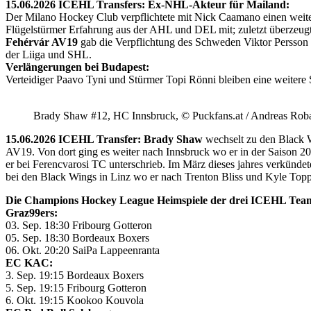
15.06.2026 ICEHL Transfers: Ex-NHL-Akteur für Mailand:
Der Milano Hockey Club verpflichtete mit Nick Caamano einen weiter
Flügelstürmer Erfahrung aus der AHL und DEL mit; zuletzt überzeug
Fehérvár AV19
gab die Verpflichtung des Schweden Viktor Persson
der Liiga und SHL.
Verlängerungen bei Budapest:
Verteidiger Paavo Tyni und Stürmer Topi Rönni bleiben eine weitere
Brady Shaw #12, HC Innsbruck, © Puckfans.at / Andreas Rob
15.06.2026 ICEHL Transfer: Brady Shaw
wechselt zu den Black W
AV19. Von dort ging es weiter nach Innsbruck wo er in der Saison 
er bei Ferencvarosi TC unterschrieb. Im März dieses jahres verkünd
bei den Black Wings in Linz wo er nach Trenton Bliss und Kyle Toppin
Die Champions Hockey League Heimspiele der drei ICEHL Tea
Graz99ers:
03. Sep. 18:30 Fribourg Gotteron
05. Sep. 18:30 Bordeaux Boxers
06. Okt. 20:20 SaiPa Lappeenranta
EC KAC:
3. Sep. 19:15 Bordeaux Boxers
5. Sep. 19:15 Fribourg Gotteron
6. Okt. 19:15 Kookoo Kouvola