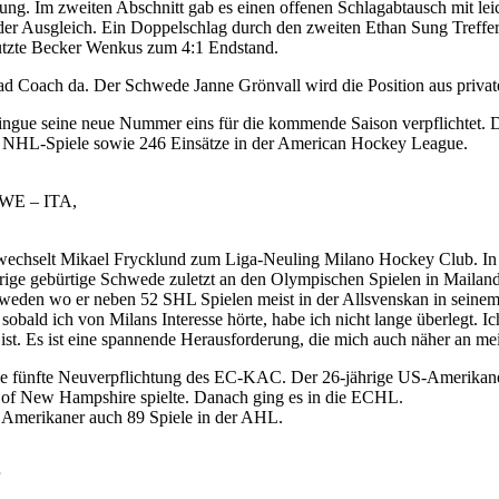
rung. Im zweiten Abschnitt gab es einen offenen Schlagabtausch mit le
r der Ausgleich. Ein Doppelschlag durch den zweiten Ethan Sung Treff
 nutzte Becker Wenkus zum 4:1 Endstand.
ad Coach da. Der Schwede Janne Grönvall wird die Position aus privat
gue seine neue Nummer eins für die kommende Saison verpflichtet. De
51 NHL-Spiele sowie 246 Einsätze in der American Hockey League.
SWE – ITA,
wechselt Mikael Frycklund zum Liga-Neuling Milano Hockey Club. In B
ige gebürtige Schwede zuletzt an den Olympischen Spielen in Mailand 
hweden wo er neben 52 SHL Spielen meist in der Allsvenskan in seinem 
 sobald ich von Milans Interesse hörte, habe ich nicht lange überlegt. I
ist. Es ist eine spannende Herausforderung, die mich auch näher an mei
ie fünfte Neuverpflichtung des EC-KAC. Der 26-jährige US-Amerikaner
v. of New Hampshire spielte. Danach ging es in die ECHL.
 Amerikaner auch 89 Spiele in der AHL.