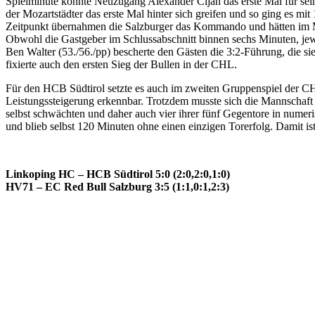
Spielminute konnte Neuzugang Alexander Cijan das erste Mal für sein
der Mozartstädter das erste Mal hinter sich greifen und so ging es mi
Zeitpunkt übernahmen die Salzburger das Kommando und hätten im Mit
Obwohl die Gastgeber im Schlussabschnitt binnen sechs Minuten, jewe
Ben Walter (53./56./pp) bescherte den Gästen die 3:2-Führung, die si
fixierte auch den ersten Sieg der Bullen in der CHL.
Für den HCB Südtirol setzte es auch im zweiten Gruppenspiel der CHL
Leistungssteigerung erkennbar. Trotzdem musste sich die Mannschaft v
selbst schwächten und daher auch vier ihrer fünf Gegentore in nume
und blieb selbst 120 Minuten ohne einen einzigen Torerfolg. Dami
Linkoping HC – HCB Südtirol 5:0 (2:0,2:0,1:0)
HV71 – EC Red Bull Salzburg 3:5 (1:1,0:1,2:3)