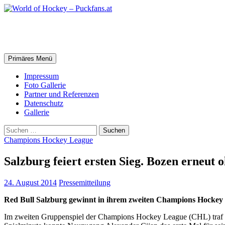
Zum
Inhalt
springen
World of Hockey – Puckfans.at
Suchen
Primäres Menü
Impressum
Foto Gallerie
Partner und Referenzen
Datenschutz
Gallerie
Suchen
nach:
Champions Hockey League
Salzburg feiert ersten Sieg. Bozen erneut
24. August 2014
Pressemitteilung
Red Bull Salzburg gewinnt in ihrem zweiten Champions Hockey L
Im zweiten Gruppenspiel der Champions Hockey League (CHL) traf de