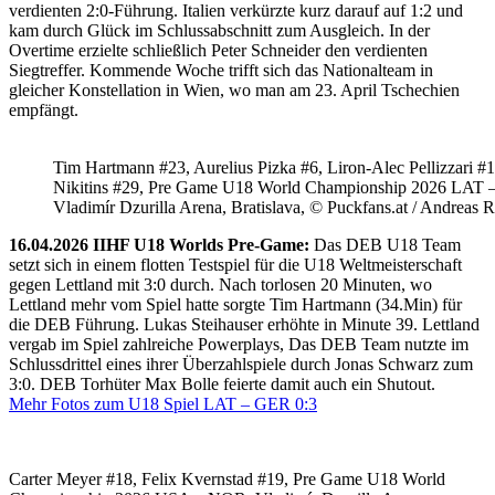
verdienten 2:0-Führung. Italien verkürzte kurz darauf auf 1:2 und
kam durch Glück im Schlussabschnitt zum Ausgleich. In der
Overtime erzielte schließlich Peter Schneider den verdienten
Siegtreffer. Kommende Woche trifft sich das Nationalteam in
gleicher Konstellation in Wien, wo man am 23. April Tschechien
empfängt.
Tim Hartmann #23, Aurelius Pizka #6, Liron-Alec Pellizzari #16
Nikitins #29, Pre Game U18 World Championship 2026 LAT 
Vladimír Dzurilla Arena, Bratislava, © Puckfans.at / Andreas 
16.04.2026 IIHF U18 Worlds Pre-Game:
Das DEB U18 Team
setzt sich in einem flotten Testspiel für die U18 Weltmeisterschaft
gegen Lettland mit 3:0 durch. Nach torlosen 20 Minuten, wo
Lettland mehr vom Spiel hatte sorgte Tim Hartmann (34.Min) für
die DEB Führung. Lukas Steihauser erhöhte in Minute 39. Lettland
vergab im Spiel zahlreiche Powerplays, Das DEB Team nutzte im
Schlussdrittel eines ihrer Überzahlspiele durch Jonas Schwarz zum
3:0. DEB Torhüter Max Bolle feierte damit auch ein Shutout.
Mehr Fotos zum U18 Spiel LAT – GER 0:3
Carter Meyer #18, Felix Kvernstad #19, Pre Game U18 World