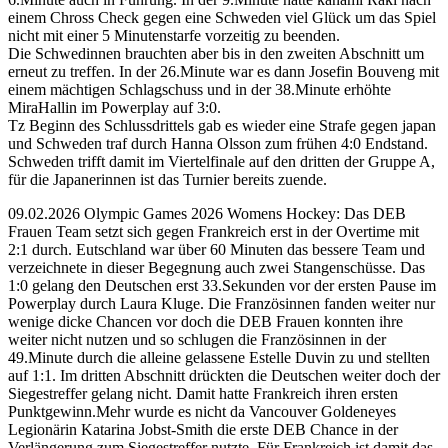
einem Chross Check gegen eine Schweden viel Glück um das Spiel
nicht mit einer 5 Minutenstarfe vorzeitig zu beenden.
Die Schwedinnen brauchten aber bis in den zweiten Abschnitt um
erneut zu treffen. In der 26.Minute war es dann Josefin Bouveng mit
einem mächtigen Schlagschuss und in der 38.Minute erhöhte
MiraHallin im Powerplay auf 3:0.
Tz Beginn des Schlussdrittels gab es wieder eine Strafe gegen japan
und Schweden traf durch Hanna Olsson zum frühen 4:0 Endstand.
Schweden trifft damit im Viertelfinale auf den dritten der Gruppe A,
für die Japanerinnen ist das Turnier bereits zuende.
09.02.2026 Olympic Games 2026 Womens Hockey: Das DEB
Frauen Team setzt sich gegen Frankreich erst in der Overtime mit
2:1 durch. Eutschland war über 60 Minuten das bessere Team und
verzeichnete in dieser Begegnung auch zwei Stangenschüsse. Das
1:0 gelang den Deutschen erst 33.Sekunden vor der ersten Pause im
Powerplay durch Laura Kluge. Die Französinnen fanden weiter nur
wenige dicke Chancen vor doch die DEB Frauen konnten ihre
weiter nicht nutzen und so schlugen die Französinnen in der
49.Minute durch die alleine gelassene Estelle Duvin zu und stellten
auf 1:1. Im dritten Abschnitt drückten die Deutschen weiter doch der
Siegestreffer gelang nicht. Damit hatte Frankreich ihren ersten
Punktgewinn.Mehr wurde es nicht da Vancouver Goldeneyes
Legionärin Katarina Jobst-Smith die erste DEB Chance in der
Verlängerung zum Siegestreffer nutzte. Für Frankreich ist damit das