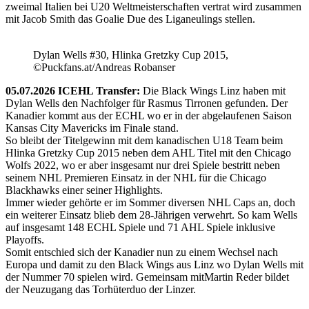
zweimal Italien bei U20 Weltmeisterschaften vertrat wird zusammen
mit Jacob Smith das Goalie Due des Liganeulings stellen.
Dylan Wells #30, Hlinka Gretzky Cup 2015,
©Puckfans.at/Andreas Robanser
05.07.2026 ICEHL Transfer:
Die Black Wings Linz haben mit
Dylan Wells den Nachfolger für Rasmus Tirronen gefunden. Der
Kanadier kommt aus der ECHL wo er in der abgelaufenen Saison
Kansas City Mavericks im Finale stand.
So bleibt der Titelgewinn mit dem kanadischen U18 Team beim
Hlinka Gretzky Cup 2015 neben dem AHL Titel mit den Chicago
Wolfs 2022, wo er aber insgesamt nur drei Spiele bestritt neben
seinem NHL Premieren Einsatz in der NHL für die Chicago
Blackhawks einer seiner Highlights.
Immer wieder gehörte er im Sommer diversen NHL Caps an, doch
ein weiterer Einsatz blieb dem 28-Jährigen verwehrt. So kam Wells
auf insgesamt 148 ECHL Spiele und 71 AHL Spiele inklusive
Playoffs.
Somit entschied sich der Kanadier nun zu einem Wechsel nach
Europa und damit zu den Black Wings aus Linz wo Dylan Wells mit
der Nummer 70 spielen wird. Gemeinsam mitMartin Reder bildet
der Neuzugang das Torhüterduo der Linzer.