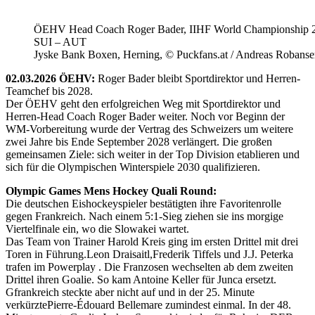
ÖEHV Head Coach Roger Bader, IIHF World Championship 
SUI – AUT
Jyske Bank Boxen, Herning, © Puckfans.at / Andreas Robanse
02.03.2026 ÖEHV:
Roger Bader bleibt Sportdirektor und Herren-
Teamchef bis 2028.
Der ÖEHV geht den erfolgreichen Weg mit Sportdirektor und
Herren-Head Coach Roger Bader weiter. Noch vor Beginn der
WM-Vorbereitung wurde der Vertrag des Schweizers um weitere
zwei Jahre bis Ende September 2028 verlängert. Die großen
gemeinsamen Ziele: sich weiter in der Top Division etablieren und
sich für die Olympischen Winterspiele 2030 qualifizieren.
Olympic Games Mens Hockey Quali Round:
Die deutschen Eishockeyspieler bestätigten ihre Favoritenrolle
gegen Frankreich. Nach einem 5:1-Sieg ziehen sie ins morgige
Viertelfinale ein, wo die Slowakei wartet.
Das Team von Trainer Harold Kreis ging im ersten Drittel mit drei
Toren in Führung.Leon Draisaitl,Frederik Tiffels und J.J. Peterka
trafen im Powerplay . Die Franzosen wechselten ab dem zweiten
Drittel ihren Goalie. So kam Antoine Keller für Junca ersetzt.
Gfrankreich steckte aber nicht auf und in der 25. Minute
verkürztePierre-Édouard Bellemare zumindest einmal. In der 48.