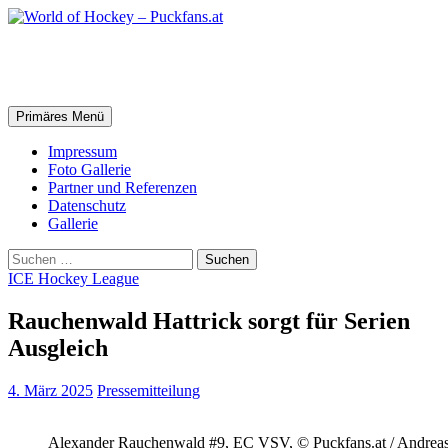
Zum
Inhalt
springen
World of Hockey – Puckfans.at
Suchen
Primäres Menü
Impressum
Foto Gallerie
Partner und Referenzen
Datenschutz
Gallerie
Suchen
nach:
ICE Hockey League
Rauchenwald Hattrick sorgt für Serien
Ausgleich
4. März 2025
Pressemitteilung
Alexander Rauchenwald #9, EC VSV, © Puckfans.at / Andrea