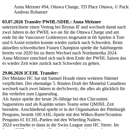
Anna Meixner #94, Ottawa Charge, TD Place Ottawa, © Puckfa
Andreas Robanser
03.07.2026 Transfer PWHL/SDHL: Anna Meixner
unterzeichnete einen Vertrag bei Brynas IF und wechselt damit nach
zwei Jahren in der PWHL wo sie für die Ottawa Charge und am
ende für die Vancouver Goldeneyes insgesamt in 66 Spielen 4 Tore
und 6 Assist erzielen konnte wieder zurück nach Schweden. Beim
aktuellen schwedischen Frauen Champion spielte die Salzburgerin
bereits von 2020 bis zu ihren Wechsel nach Nordamerika 2024.
Anna Meixner entschied sich nach dem Ende der PWHL Saison das
es wieder Zeit wäre zurück nach Schweden zu gehen.
29.06.2026 ICEHL Transfer:
Der Minlano HC hat mit Samuel Houde einen weiteren Stürmer
verpflichtet. Der ehemalige 5. Rinden Draft der Montréal Canadiens
wechselt nach zwei Jahren in derSchweiz, die alles als glücklich für
ihn verliefen zum Liganeuling.
Als Junior spielte der heute 26-Jährige bei den Chicoutimi
Saguenéens und als Kapitän seines Teams seine QMJHL Zeit
beendete. Anschließend spielte er in der Organisation der Pittsburgh
Penguins, bestritt 100 AHL-Spiele mit den Wilkes-Barre/Scranton
Penguins 61 ECHL-Partien mit den Wheeling Nailers.
2024 wechselte er dann in die Swiss League zum HC Sierre. Im