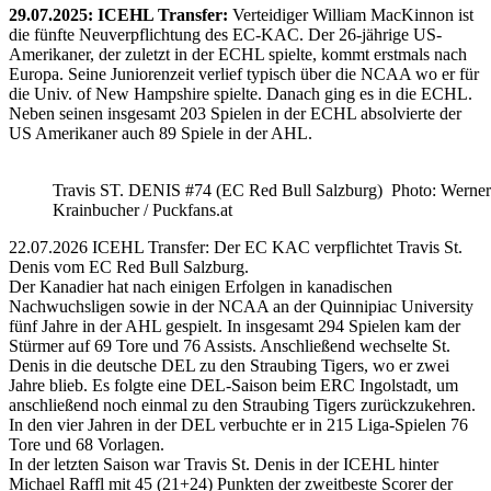
29.07.2025: ICEHL Transfer:
Verteidiger William MacKinnon ist
die fünfte Neuverpflichtung des EC-KAC. Der 26-jährige US-
Amerikaner, der zuletzt in der ECHL spielte, kommt erstmals nach
Europa. Seine Juniorenzeit verlief typisch über die NCAA wo er für
die Univ. of New Hampshire spielte. Danach ging es in die ECHL.
Neben seinen insgesamt 203 Spielen in der ECHL absolvierte der
US Amerikaner auch 89 Spiele in der AHL.
Travis ST. DENIS #74 (EC Red Bull Salzburg) Photo: Werner
Krainbucher / Puckfans.at
22.07.2026 ICEHL Transfer: Der EC KAC verpflichtet Travis St.
Denis vom EC Red Bull Salzburg.
Der Kanadier hat nach einigen Erfolgen in kanadischen
Nachwuchsligen sowie in der NCAA an der Quinnipiac University
fünf Jahre in der AHL gespielt. In insgesamt 294 Spielen kam der
Stürmer auf 69 Tore und 76 Assists. Anschließend wechselte St.
Denis in die deutsche DEL zu den Straubing Tigers, wo er zwei
Jahre blieb. Es folgte eine DEL-Saison beim ERC Ingolstadt, um
anschließend noch einmal zu den Straubing Tigers zurückzukehren.
In den vier Jahren in der DEL verbuchte er in 215 Liga-Spielen 76
Tore und 68 Vorlagen.
In der letzten Saison war Travis St. Denis in der ICEHL hinter
Michael Raffl mit 45 (21+24) Punkten der zweitbeste Scorer der