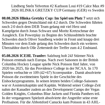
Lindberg Steén Yelverton #2 Karlsson Loui #19 Calce Max #9
2026 HLINKA GRETZKY CUP Germany (GER) vs Sweden
08.08.2026 Hlinka Gretzky Cup: Im Spiel um Platz 7
setzt sich
Schweden gegen Deutschland mit 4:2 durch. Die Schweden führten
rasch 2:0 doch dem DEB Team gelang mit viel Herz und
Kampfgeist durch Jonas Schwarz und Moritz Kretzschmar der
Ausgleich. Ein Powerplay zu Beginn des Schlussdrittels brachte
Schweden durch Oliver Sundberg wieder in Front und knapp drei
Minuten vor dem Ende gelang den Schweden durch ein weiteres
Überzahltor durch Olle Zetterstedt der Treffer zum 4:2 Endstand.
05.08.2026 ICEHL Tranfer:
Salzburg holt 24J Stürmer Nick
Poisson erstmals nach Europa. Nach zwei Saisonen in der British
Columbia Hockey League spielte Nick Poisson fünf Jahre, von
2020 bis 2025, für das Providence College in der NCAA. In 170
Spielen verbuchte er 109 (42+67) Scorerpunkte . Damit absolvierte
Poisson die zweitmeisten Spiele in der Geschichte des
Eishockeyprogramms. In seinen letzten beiden College-Saisonen
war er Assistenzkapitän und Kapitän. Während seiner College-Zeit
nahm der Kanadier zudem an den Development Camps der Vegas
Golden Knights, Columbus Blue Jackets und Florida Panthers teil.
In der vergangenen Spielzeit absolvierte der Angreifer seine erste
Profisaison. Für die Abbotsford Canucks kam Poisson in 43 AHL-