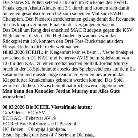
Die Sabres St. Pölten setzten sich auch im Rückspiel des EWHL
Finals gegen Aisulu Almaty mit 3:1 durch und krönten sich damit
mit einen gesamtscore von 6:2 zum siebenten Mal zum EWHL
Champion. Den Niederösterreicherinnen gelang damit die Revanche
für das knapp verlorene Finale in der vergangenen Saison.
Das Duell um Rang drei entschied MAC Budapest gegen die KSV
Highlanders für sich. Die Highlanders gewannen zwar das
Rückspiel mit 1:0, konnten den Drei-Tore-Rückstand aus dem
Hinspiel jedoch nicht mehr wettmachen.
10.03.2026 ICEHL:
In Klagenfurt kam es beim 1. Viertelfinalspiel
zwischen den EC KAC und Fehervar AV19 beim Spielstand von
1:0 für den KAC zu einen medizinischen Notfall. Jordan Murray
brach in der 18.Spielminute abseits des Spielgeschehens auf dem Eis
zusammen und musste lange reanimiert werden bevor er in das
Klagenfurter Krankenhaus gebracht werden konnte. Das Spiel
wurde nach diesen Zwischenfall natürlicherweise abgebrochen.
Man kann den Kanadier Jordan Murray nur Alles Gute
wünschen!
08.03.2026 Die ICEHL Viertelfinale lauten:
Graz99ers – EC VSV
EC KAC – Fehervar AV19
EC Red Bull Salzburg – HC Pustertal
HC Bozen – Olimpija Ljubljana.
Erster Spieltag der Best of 7 Serie am Dienstag.