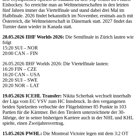
Eishockey. So erreichte man an Weltmeisterschaften in den letzten
fünf Jahren immer das Viertelfinale und stand dabei drei Mal im
Halbfinale. 2026 findet bekanntlich im November, erstmals auch mit
Österreich, die Weltmeisterschaft in Dänemark statt. 2027 findet das
Turnier dann wieder in Kanada statt.
28.05.2026 IIHF Worlds 2026:
Die Semifinale in Zürich lauten wie
folgt
15:20 SUI – NOR
20:00 CAN – FIN
26.05.2026 IIHF Worlds 2026: Die Viertelfinale lauten:
16:20 FIN – CZE
16:20 CAN – USA
20:20 SUI – SWE
20:20 NOR – LAT
19.05.2026 ICEHL Transfer:
Nikita Scherbak wechselt innerhalb
der Liga vom EC VSV zum HC Innsbruck. In den vergangenen
beiden Spielzeiten verbuchte der Flügelstürmer 85 Punkte in 103
Partien für die Kärntner. Bei den Tirolern unterzeichnete der 30-
Jährige, der in seiner bisherigen Karriere auch in der NHL und KHL
spielte, einen Zweijahresvertrag.
15.05.2026 PWHL:
Die Montreal Victoire legen mit dem 3:2 OT