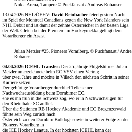
Nokia Arena, Tampere © Puckfans.at / Andreas Robanser
13.04.2026 NHL/ÖEHV:
David Reinbacher
feiert gestern Nacht
im Spiel der Montreal Canadians gegen die New York Islanders sein
NHL Debüt und ist damit der zehnte Österreicher in der besten Liga
der Welt. Gleich bei der Premiere im Hockeymekka gelingt dem
Vorarlberger ein Assist.
Julian Metzler #25, Pioneers Vorarlberg, © Puckfans.at / Andre
Robanser
04.04.2026 ICEHL Transfer:
Der 25-jährige Flügelstürmer Julian
Metzler unterzeichnete beim EC VSV einen Vertrag
über zwei Jahre und möchte in Villach den nächsten Schritt in seiner
Karriere setzen.
Der gebürtige Vorarlberger durchlief Teile seiner
Nachwuchsausbildung beim Dornbirner EC,
ehe es ihn früh in die Schweiz zog, wo er in Nachwuchsligen für
den Rheinthaler SC auflief.
Über die Stationen RB Hockey Akademie und EC Bregenzerwald
führte sein Weg zurück nach
Österreich zu den Dornbirn Bulldogs sowie in weiterer Folge zu den
Pioneers Vorarlberg in
die ICE Hockey League. In der höchsten ICEHL kann der