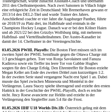
Trainergeschäft, wurde zunächst Assistant-Coach und übernahm
2011 den Cheftrainerposten. Nach zwei Saisonen in Villach folgte
eine erfolgreiche Zeit in Deutschland: Mit Bremerhaven gewann er
2013/14 den DEL2-Titel und wurde Trainer des Jahres.
Anschließend coachte er vier Jahre die Augsburger Panther, führte
sie 2018/19 zu Platz drei, ins Halbfinale und erstmals in die
Champions Hockey League. Danach war er bei den Kölner Haien
und ab 2021/22 bei den Grizzlys Wolfsburg tätig, mit mehreren
Halbfinal- und Viertelfinalteilnahmen. Der Austro-Kanadier ist
damit der 14. Cheftrainer in der Vereinsgeschichte.
03.05.2026 PWHL Playoffs:
Die Boston Fleet müssen sich im
zweiten Spiel der PWHL Semifinale gegen die Ottawa Charge mit
1:3 geschlagen geben. Tore von Ronja Savolainen und Fanuza
Kadirova sowie ein Treffer ins leere Tor von Gabbie Hughes
sorgten für den Charge Erfolg. Den Ehrentreffer für Boston erzielte
Megan Keller am Ende des zweiten Drittel zum kurzzeitigen 1:2.
In der zweiten Serie stand vergangene Nacht erst Spiel 1 an. Dabei
musste das Spiel zwischen Minnesota und Montréal in der
Verlängerun. Laura Stacey spielte überragend und erzielte den ersten
Hattrick in der Geschichte der PWHL-Playoffs, doch es reichte
nicht. Jincy Roese avancierte zur Heldin und erzielte in der
Verlängerung den Siegtreffer zum 5:4 für die Frost.
01.05.2026 IIHF U18 Worlds Div.1B:
Österreich geling mit dem