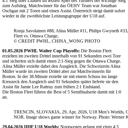
4:1 Sieg über Litauen im letzten Spiel des Turniers der wichtige Sieg
zum Aufstieg. Matchwinner für das ÖEHV Team war Jonathan
Oschgan mit 2 Toren und einen Assist. Österreich steigt damit sofort
wieder in die zweithöchste Leistungsgruppe der U18 auf.
Ronja Savolainen #88, Alina Müller #11, Philips Gwyneth #33
Fleet vs. Ottawa Charge,
© CREDIT PWHL, CHINA_WONG PHOTO
01.05.2026 PWHL Walter Cup Playoffs:
Die Boston Fleet
erzielten im zweiten Drittel innerhalb von 91 Sekunden zwei Tore
und sicherten sich damit einen 2:1-Sieg gegen die Ottawa Charge.
Alina Müller erzielte dabei den Ausgleich. Die Schweizerin Alina
Müller wurde im zweiten Drittel aber zur Matchwinnerin für
Boston. In der 38.Minute erzielte sie mit einem Schuss ins lange
Kreuzeck den Ausgleich und 91 Sekunden später lieferte sie den
Assist für Jamie Lee Rattray zum frühen 2:1 Endstand.
Die Boston Fleet führen die Best of 5 Semifinalserie damit mit 1:0
an.
TRENCIN, SLOVAKIA, 29, Apr, 2026, U18 Men’s Worlds, 
NOR. Image shows game winner for Norway. Photo: Werner K
29.04.2026 IIHF U18 Worlds:
Norgwegen gelang mit einm 4:3