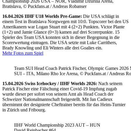
Championship 2026 USA – NOR, Vladimír Dzurilla Arena,
Bratislava, © Puckfans.at / Andreas Robanser
16.04.2026 IIHF U18 Worlds Pre-Game:
Die USA schlägt in
einem Test in Bratislava Norgwegen mit 10:0. Topscorer bei den US
Amerikanern war Logan Stuart mit 4 (2+2) Punkten. Victor Plante
(1+2) und Jamie Glance (0+3) kamen auf drei Scorerpunkte. 15
Spieler des Team USA konnten sich in dieser Begegnung in die
Scorerwertung eintragen. Die USA setzte mit Luke Carrithers,
Brady Knowling und Eli Winters alle drei Goalies ein.
Mehr Fotos zum Spiel
Team SUI Head Coach Patrick Fischer, Olympic Games 202
SUI – ITA, Milano Rho Ice Arena, © Puckfans.at / Andreas R
15.04.2026 Swiss Icehockey / IIHF Worlds 2026:
Nach seinem
Patrick Fischer eine Fälschung einer Covid-19 Impfung zugab
wurde dieser per sofort von seinem Amt als Head Coach der
Schweizer Nationalmannschaft freigestellt. Mit Jan Cadieux
übernimmt der designierte Cheftrainer bereits für das Heim-Turnier
in Zürich und Fribourg.
IIHF World Championship 2023 AUT – HUN
David Reinbacher #64