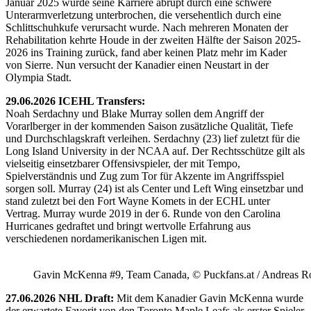
Januar 2025 wurde seine Karriere abrupt durch eine schwere
Unterarmverletzung unterbrochen, die versehentlich durch eine
Schlittschuhkufe verursacht wurde. Nach mehreren Monaten der
Rehabilitation kehrte Houde in der zweiten Hälfte der Saison 2025-
2026 ins Training zurück, fand aber keinen Platz mehr im Kader
von Sierre. Nun versucht der Kanadier einen Neustart in der
Olympia Stadt.
29.06.2026 ICEHL Transfers:
Noah Serdachny und Blake Murray sollen dem Angriff der
Vorarlberger in der kommenden Saison zusätzliche Qualität, Tiefe
und Durchschlagskraft verleihen. Serdachny (23) lief zuletzt für die
Long Island University in der NCAA auf. Der Rechtsschütze gilt als
vielseitig einsetzbarer Offensivspieler, der mit Tempo,
Spielverständnis und Zug zum Tor für Akzente im Angriffsspiel
sorgen soll. Murray (24) ist als Center und Left Wing einsetzbar und
stand zuletzt bei den Fort Wayne Komets in der ECHL unter
Vertrag. Murray wurde 2019 in der 6. Runde von den Carolina
Hurricanes gedraftet und bringt wertvolle Erfahrung aus
verschiedenen nordamerikanischen Ligen mit.
Gavin McKenna #9, Team Canada, © Puckfans.at / Andreas R
27.06.2026 NHL Draft:
Mit dem Kanadier Gavin McKenna wurde
der erwartete Favorit von den Toronto Maple Leafs als erster Spieler