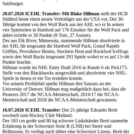
Salzburger.
20.07.2026 ICEHL Transfer: Mit Blake Hillman
stellt der HCB
Südtirol heute einen neuen Verteidiger aus der USA vor. Der 30-
Jährige kommt von den Wolf Back aus der AHL wo er In seinen
vier Spielzeiten in Hartford auf 176 Einsätze für die Wolf Pack und
dabei erzielte er 30 Punkte (9 Tore, 27 Assists).
Der aus Elk River, Minnesota, stammende Hillman absolvierte in
der AHL für insgesamt die Hartford Wolf Pack, Grand Rapids
Griffins, Providence Bruins, Stockton Heat und Rockford IceHogs
sowie den Wolf Backs insgesamt 293 Spiele wobei er es auf 13+46
Punkte brachte.
Hillman wurde im NHL Entry Draft 2016 in Runde 6 als Pick173.
Stelle von den Blackhawks ausgewählt und absolvierte vier NHL-
Spiele in denen er ein Tor erzielten konnte.
Vor seinem Profidebüt spielte Hillman drei Saisons an der
University of Denver. Hillman trug maßgeblich dazu bei, dass die
Pioneers 2017 die NCAA-Meisterschaft, 2016/17 die NCAA-
Meisterschaft und 2018 die NCAA-Meisterschaft gewannen.
16.07.2026 ICEHL Transfer:
Der 21-jährige Edoardo Berti
wechselt zum Hockey Club Mailand.
Der 183 cm große und 80 kg schwere Linkshänder Berti sammelte
Erfahrung in der Schweizer Serie B (LNB) bei Sierre und
Bellinzona. Er verfügt auch üüber eine Schweizer Lizenz. Berti der