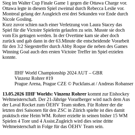
Sieg im Walter Cup Finale Game 1 gegen die Ottawa Charge vor.
Ottawa legte in diesem Spiel zweimal durch Rebecca Leslie vor.
Montreal gelang der Ausgleich erst drei Sekunden vor Ende durch
Nicole Gosling.
Kurz zuvor schien nach einer Verletzung von Laura Stacey das
Spiel für die Victoire Spielerin gelaufen zu sein. Musste sie doch
vom Eis getragen werden. In der Overtime kam sie aber doch
zurück und gab dann in der 63.Minute die entscheidende Vorarbeit
für den 3:2 Siegestreffer durch Abby Roque die neben des Games
Winning Goal auch den ersten Victoire Treffer im Spiel erzielen
konnte.
IIHF World Championship 2024 AUT – GBR
Vinzenz Rohrer #19
Prague Arena, Prague CZE © Puckfans.at / Andreas Robanser
13.05.2026 IIHF Worlds: Vinzenz Rohrer
kommt zur Eishockey
Weltmeisterschaft. Der 21-Jährige Vorarlberger wird nach dem Aus
der Laval Rocket zum ÖEHV Team stoßen. Für Rohrer der die
letzten drei Saisonen für den ZSC in Zürich spielte ist dies damit
praktisch eine Heim WM. Rohrer erzielte in seinen bisher 15 WM
Spielen 4 Tore und 4 Assist.Zugleich wird dies seine dritte
Weltmeisterschaft in Folge für das ÖEHV Team sein.