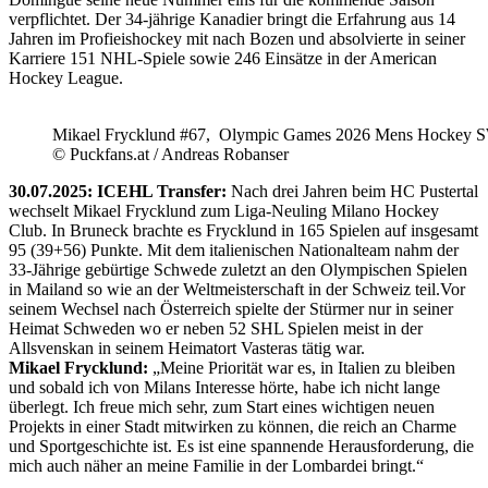
verpflichtet. Der 34-jährige Kanadier bringt die Erfahrung aus 14
Jahren im Profieishockey mit nach Bozen und absolvierte in seiner
Karriere 151 NHL-Spiele sowie 246 Einsätze in der American
Hockey League.
Mikael Frycklund #67, Olympic Games 2026 Mens Hockey 
© Puckfans.at / Andreas Robanser
30.07.2025: ICEHL Transfer:
Nach drei Jahren beim HC Pustertal
wechselt Mikael Frycklund zum Liga-Neuling Milano Hockey
Club. In Bruneck brachte es Frycklund in 165 Spielen auf insgesamt
95 (39+56) Punkte. Mit dem italienischen Nationalteam nahm der
33-Jährige gebürtige Schwede zuletzt an den Olympischen Spielen
in Mailand so wie an der Weltmeisterschaft in der Schweiz teil.Vor
seinem Wechsel nach Österreich spielte der Stürmer nur in seiner
Heimat Schweden wo er neben 52 SHL Spielen meist in der
Allsvenskan in seinem Heimatort Vasteras tätig war.
Mikael Frycklund:
„Meine Priorität war es, in Italien zu bleiben
und sobald ich von Milans Interesse hörte, habe ich nicht lange
überlegt. Ich freue mich sehr, zum Start eines wichtigen neuen
Projekts in einer Stadt mitwirken zu können, die reich an Charme
und Sportgeschichte ist. Es ist eine spannende Herausforderung, die
mich auch näher an meine Familie in der Lombardei bringt.“