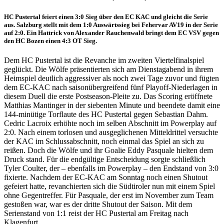
HC Pustertal feiert einen 3:0 Sieg über den EC KAC und gleicht die Serie
aus. Salzburg stellt mit dem 1:0 Auswärtssieg bei Fehervar AV19 in der Serie
auf 2:0. Ein Hattrick von Alexander Rauchenwald bringt dem EC VSV gegen
den HC Bozen einen 4:3 OT Sieg.
Dem HC Pustertal ist die Revanche im zweiten Viertelfinalspiel
geglückt. Die Wölfe präsentierten sich am Dienstagabend in ihrem
Heimspiel deutlich aggressiver als noch zwei Tage zuvor und fügten
dem EC-KAC nach saisonübergreifend fünf Playoff-Niederlagen in
diesem Duell die erste Postseason-Pleite zu. Das Scoring eröffnete
Matthias Mantinger in der siebenten Minute und beendete damit eine
144-minütige Torflaute des HC Pustertal gegen Sebastian Dahm.
Cedric Lacroix erhöhte noch im selben Abschnitt im Powerplay auf
2:0. Nach einem torlosen und ausgeglichenen Mitteldrittel versuchte
der KAC im Schlussabschnitt, noch einmal das Spiel an sich zu
reißen. Doch die Wölfe und ihr Goalie Eddy Pasquale hielten dem
Druck stand. Für die endgültige Entscheidung sorgte schließlich
Tyler Coulter, der – ebenfalls im Powerplay – den Endstand von 3:0
fixierte. Nachdem der EC-KAC am Sonntag noch einen Shutout
gefeiert hatte, revanchierten sich die Südtiroler nun mit einem Spiel
ohne Gegentreffer. Für Pasquale, der erst im November zum Team
gestoßen war, war es der dritte Shutout der Saison. Mit dem
Serienstand von 1:1 reist der HC Pustertal am Freitag nach
Klagenfurt.