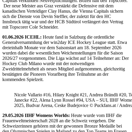
Capitlas verkünden Neuverpflichtungen. Bozen hält den Topscorer.
Der neue Meister aus Graz verstärkt die Defensive mit dem
kanadischen Verteidiger Clay Hanus, die Vienna Capitals sichern
sich die Dienste von Devin Steffler, der zuletzt für den HC
Innsbruck tätig war und der HCB Südtirol verlängert den Vertrag
mit Topscorer Cole Schneider.
01.06.2026 ICEHL:
Heute fand in Salzburg die ordentliche
Generalversammlung der win2day ICE Hockey League statt. Etwa
dreieinhalb Monate vor dem Saisonstart am 18. September 2026
wurden dabei die wesentlichen Weichenstellungen für die Saison
2026/27 vorgenommen. Die Liga wächst auf 14 Teilnehmer an: Der
Hockey Club Milano wurde mit der notwendigen
Zweidrittelmehrheit als neues Mitglied aufgenommen, gleichzeitig
bestätigten die Pioneers Vorarlberg ihre Teilnahme an der
kommenden Spielzeit.
Nicole Vallario #16, Hilary Knight #21, Andrea Brändli #20, T
Janecke #22, Alena Lynn Rossel #94, USA – SUI, IIHF Wome
2025, Budvar Arena, Ceske Budejovice © Puckfans.at / Andre
29.05.2026 IIHF Womens Worlds:
Heute wurde vom IIHF die
Frauenweltmeisterschaft 2028 an die Schweiz vergeben. Die
Schweizerinnen gehören mit der gewonnen Bronze Medaille bei
den Olympischen Spielen in Mailand zu den Top Teams im Frauen