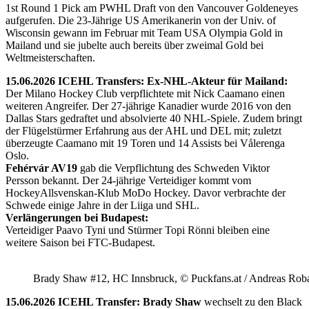
1st Round 1 Pick am PWHL Draft von den Vancouver Goldeneyes
aufgerufen. Die 23-Jährige US Amerikanerin von der Univ. of
Wisconsin gewann im Februar mit Team USA Olympia Gold in
Mailand und sie jubelte auch bereits über zweimal Gold bei
Weltmeisterschaften.
15.06.2026 ICEHL Transfers: Ex-NHL-Akteur für Mailand:
Der Milano Hockey Club verpflichtete mit Nick Caamano einen
weiteren Angreifer. Der 27-jährige Kanadier wurde 2016 von den
Dallas Stars gedraftet und absolvierte 40 NHL-Spiele. Zudem bringt
der Flügelstürmer Erfahrung aus der AHL und DEL mit; zuletzt
überzeugte Caamano mit 19 Toren und 14 Assists bei Vålerenga
Oslo.
Fehérvár AV19
gab die Verpflichtung des Schweden Viktor
Persson bekannt. Der 24-jährige Verteidiger kommt vom
HockeyAllsvenskan-Klub MoDo Hockey. Davor verbrachte der
Schwede einige Jahre in der Liiga und SHL.
Verlängerungen bei Budapest:
Verteidiger Paavo Tyni und Stürmer Topi Rönni bleiben eine
weitere Saison bei FTC-Budapest.
Brady Shaw #12, HC Innsbruck, © Puckfans.at / Andreas Rob
15.06.2026 ICEHL Transfer: Brady Shaw
wechselt zu den Black