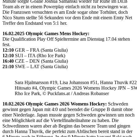
Minute sorgte Goalie Joshua Samanski wieder für Ruhe im DEB
Team als er in einem Powerplay einfach nicht zu bezwingen war.
Die Franzosen versuchten es am Ende sogar ohne Torhüter, doch
Nico Sturm stellte 56 Sekunden vor dem Ende mit einem Emty Net
Treffer den Endstand von 5:1 her.
16.02.2025 Olympic Games Mens Hockey:
Die Qualification Play Off Spieltermine am Dienstag 17.04 stehen
fest.
12:10
GER – FRA (Santa Giulia)
12:10
SUI – ITA (Rho Ice Park)
16:40
CZE – DEN (Santa Giulia)
21:10
SWE – LAT (Santa Giulia)
Sara Hjalmarsson #19, Lisa Johansson #51, Hanna Thuvik #22
Hitosato #4, Olympic Games 2026 Womens Hockey JPN – S
Rho Ice Park, © Puckfans.at / Andreas Robanser
10.02.2026 Olympic Games 2026 Womens Hockey:
Schweden
gewinnt gegen Japan mit 4:0 und beendet die Gruppe B damit ohne
einer Niederlage. Japan musste gegen Schweden gewinnen um noch
eine Möglichkeit auf die Viertelfinalteilnahme zu haben. Die
Schwedinnen waren aber ab Beginn das bessere Team und gingen
durch Hanna Thuvik, die perfekt zum Abfäschen bereit stand in der
6.Minute auch in Führung. In der 9.Minute hatte kanami Raki nach