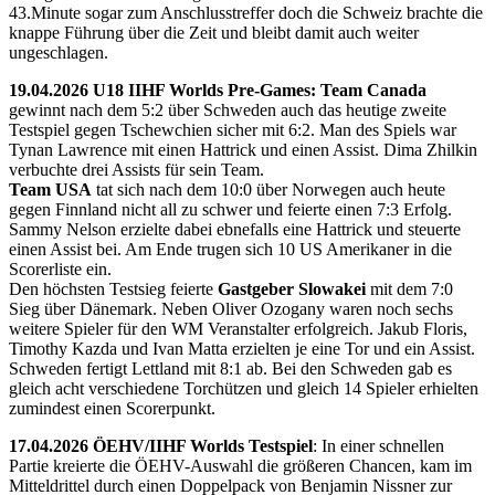
43.Minute sogar zum Anschlusstreffer doch die Schweiz brachte die
knappe Führung über die Zeit und bleibt damit auch weiter
ungeschlagen.
19.04.2026 U18 IIHF Worlds Pre-Games: Team Canada
gewinnt nach dem 5:2 über Schweden auch das heutige zweite
Testspiel gegen Tschewchien sicher mit 6:2. Man des Spiels war
Tynan Lawrence mit einen Hattrick und einen Assist. Dima Zhilkin
verbuchte drei Assists für sein Team.
Team USA
tat sich nach dem 10:0 über Norwegen auch heute
gegen Finnland nicht all zu schwer und feierte einen 7:3 Erfolg.
Sammy Nelson erzielte dabei ebnefalls eine Hattrick und steuerte
einen Assist bei. Am Ende trugen sich 10 US Amerikaner in die
Scorerliste ein.
Den höchsten Testsieg feierte
Gastgeber Slowakei
mit dem 7:0
Sieg über Dänemark. Neben Oliver Ozogany waren noch sechs
weitere Spieler für den WM Veranstalter erfolgreich. Jakub Floris,
Timothy Kazda und Ivan Matta erzielten je eine Tor und ein Assist.
Schweden fertigt Lettland mit 8:1 ab. Bei den Schweden gab es
gleich acht verschiedene Torchützen und gleich 14 Spieler erhielten
zumindest einen Scorerpunkt.
17.04.2026 ÖEHV/IIHF Worlds Testspiel
: In einer schnellen
Partie kreierte die ÖEHV-Auswahl die größeren Chancen, kam im
Mitteldrittel durch einen Doppelpack von Benjamin Nissner zur