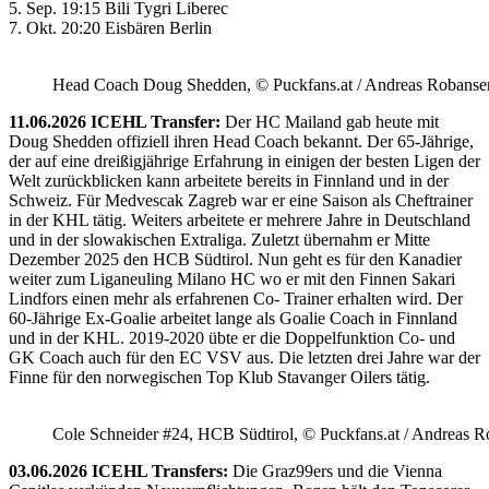
5. Sep. 19:15 Bili Tygri Liberec
7. Okt. 20:20 Eisbären Berlin
Head Coach Doug Shedden, © Puckfans.at / Andreas Robanse
11.06.2026 ICEHL Transfer:
Der HC Mailand gab heute mit
Doug Shedden offiziell ihren Head Coach bekannt. Der 65-Jährige,
der auf eine dreißigjährige Erfahrung in einigen der besten Ligen der
Welt zurückblicken kann arbeitete bereits in Finnland und in der
Schweiz. Für Medvescak Zagreb war er eine Saison als Cheftrainer
in der KHL tätig. Weiters arbeitete er mehrere Jahre in Deutschland
und in der slowakischen Extraliga. Zuletzt übernahm er Mitte
Dezember 2025 den HCB Südtirol. Nun geht es für den Kanadier
weiter zum Liganeuling Milano HC wo er mit den Finnen Sakari
Lindfors einen mehr als erfahrenen Co- Trainer erhalten wird. Der
60-Jährige Ex-Goalie arbeitet lange als Goalie Coach in Finnland
und in der KHL. 2019-2020 übte er die Doppelfunktion Co- und
GK Coach auch für den EC VSV aus. Die letzten drei Jahre war der
Finne für den norwegischen Top Klub Stavanger Oilers tätig.
Cole Schneider #24, HCB Südtirol, © Puckfans.at / Andreas R
03.06.2026 ICEHL Transfers:
Die Graz99ers und die Vienna