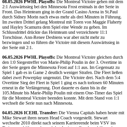
08.05.2026 PWHL Playoffs:
Die Montreal Victoire gehen mit dem
2:1 Auswärtssieg bei den Minnesota Frost erstmals in der Serie in
Front. Das Heimteam ging in der Grand Casino Arena in St.Paul
durch Sidney Morin nach etwas mehr als drei Minuten in Führung.
Im zweiten Drittel gelang Montreal mit Toren von Maggie Flaherty
und Hayley Scamurra dem Spiel eine Wende zu geben. Im
Schlussdrittel drückte das Heimteam und verzeichnete 11:1
Torschüsse. Ann-Renee Desbiens war aber nicht mehr zu
bezwingen und so führen die Victoire mit diesem Auswärtssieg in
der Serie mit 2:1.
06.05.2026 PWHL Playoffs:
Die Montreal Victoire gleichen durch
den 1:0 Siegestreffer von Marie-Philip Poulin in der 3. Overtime in
der Serie gegen die Minnesota Frost auf 1:1 aus. Im Gegensatz zu
Spiel 1 gab es in Game 2 deutlich weniger Strafen. Die Fleet ließen
dabei zwei Powerplay ungenutzt. Die Victoire drei. Nach dem 5:4
Overtime Sieg der Fleet in Spiel 1 ging es nach torlosen 60 Minuten
erneut in die Verlängerung. Dort dauerte es dann bis in die
105.Minute bis Marie-Philip Poulin mit einem One-Timer das Spiel
für die Montreal Victoire beenden konnte. Mit dem Stand von 1:1
wechselt die Serie nun nach Minnesota.
04.05.2026 ICEHL Transfer:
Die Vienna Capitals haben heute mit
Mike Stewart ihren neuen Head Coach vorgestellt. Stewart
wechselte 2010 direkt nach seinem Karriereende beim VSV ins