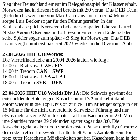
Sieg über Deutschland erneut im Relegationsspiel der Klassenerhalt.
Norwegen lag in diesem Spiel bereits mit 2:0 voran. Das DEB Team
glich durch zwei Tore von Max Calce aus und in der 54.Minute
sorgte Luis Becker sogar für den Führungstreffer. In der
Schlussphase glich Norwegen bei einer doppelten Überzahl durch
Niklas Aaram Olsen aus und 23 Sekunden vor dem Ende traf der
selbe Spieler sogar zum später 4:3 Sieg für Norwegen. Das DEB
Team steigt damit erstmals seit 2023 wieder in die Division 1A ab.
27.04.2026 IIHF U18Worlds:
Die Viertelfinalduelle am 29.04.2026 lauten wie folgt:
12:00 in Bratislava
CZE- FIN
14:00 in Trencin
CAN – SWE
16:00 in Bratislava
USA – LAT
18:00 in Trencin
SVK – DEN
23.04.2026 IIHF U18 Worlds Div 1A:
Die Schweiz gewinnt das
entscheidende Spiel gegen Kasachstan mit 3:2 und kehrt damit
sofort wieder in die Top Division zurück. Tim Muenger sorgte in der
15.Minute für die nicht unverdiente Schweizer Führung und nur
etwas mehr als eine Minute später traf Lou Baecher zum 2:0. Max
ime Sauthier machte 29 Sekunden später sogar das 3:0. Die
Kasachen gelang aber noch vor der ersten Pause durch Ilya Gromov
der erste Treffer. Im zweiten Drittel hielt Yannis Zambelli sein Tor
trotz guter Kasachstan Möglichkeiten sauber. Kasachstan kam in der