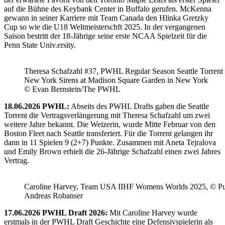
auf die Bühne des Keybank Center in Buffalo gerufen. McKenna
gewann in seiner Karriere mit Team Canada den Hlinka Gretzky
Cup so wie die U18 Weltmeisterschft 2025. In der vergangenen
Saison bestritt der 18-Jährige seine erste NCAA Spielzeit für die
Penn State Univ.ersity.
Theresa Schafzahl #37, PWHL Regular Season Seattle Torrent 
New York Sirens at Madison Square Garden in New York
© Evan Bernstein/The PWHL
18.06.2026 PWHL:
Abseits des PWHL Drafts gaben die Seattle
Torrent die Vertragsverlängerung mit Theresa Schafzahl um zwei
weitere Jahre bekannt. Die Weizerin, wurde Mitte Februar von den
Boston Fleet nach Seattle transferiert. Für die Torrent gelangen ihr
dann in 11 Spielen 9 (2+7) Punkte. Zusammen mit Aneta Tejralova
und Emily Brown erhielt die 26-Jährige Schafzahl einen zwei Jahres
Vertrag.
Caroline Harvey, Team USA IIHF Womens Worlds 2025, © Puc
Andreas Robanser
17.06.2026 PWHL Draft 2026:
Mit Caroline Harvey wurde
erstmals in der PWHL Draft Geschichte eine Defensivspielerin als