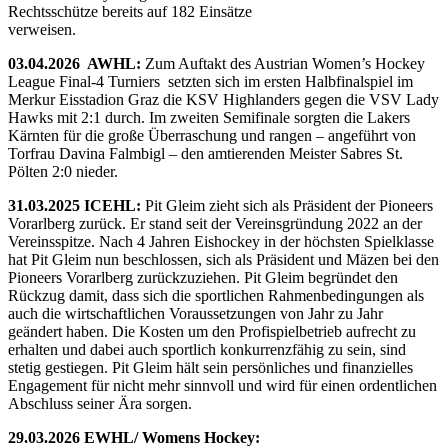
Rechtsschütze bereits auf 182 Einsätze
verweisen.
03.04.2026 AWHL:
Zum Auftakt des Austrian Women’s Hockey
League Final-4 Turniers setzten sich im ersten Halbfinalspiel im
Merkur Eisstadion Graz die KSV Highlanders gegen die VSV Lady
Hawks mit 2:1 durch. Im zweiten Semifinale sorgten die Lakers
Kärnten für die große Überraschung und rangen – angeführt von
Torfrau Davina Falmbigl – den amtierenden Meister Sabres St.
Pölten 2:0 nieder.
31.03.2025 ICEHL:
Pit Gleim zieht sich als Präsident der Pioneers
Vorarlberg zurück. Er stand seit der Vereinsgründung 2022 an der
Vereinsspitze. Nach 4 Jahren Eishockey in der höchsten Spielklasse
hat Pit Gleim nun beschlossen, sich als Präsident und Mäzen bei den
Pioneers Vorarlberg zurückzuziehen. Pit Gleim begründet den
Rückzug damit, dass sich die sportlichen Rahmenbedingungen als
auch die wirtschaftlichen Voraussetzungen von Jahr zu Jahr
geändert haben. Die Kosten um den Profispielbetrieb aufrecht zu
erhalten und dabei auch sportlich konkurrenzfähig zu sein, sind
stetig gestiegen. Pit Gleim hält sein persönliches und finanzielles
Engagement für nicht mehr sinnvoll und wird für einen ordentlichen
Abschluss seiner Ära sorgen.
29.03.2026 EWHL/ Womens Hockey: