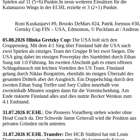
Spielen auf 11 (5+6) Punkte.In neun weiteren Einsätzen für die
Kalamazoo Wings in der ECHL erzielte er 3 (2+1) Punkte.
Roni Kuukasjarvi #9, Brooks DeMars #24, Patrik Joensuu #30
Gretzky Cup FIN – USA, Edmonton, © Puckfans.at / Andreas
05.08.2026 Hlinka Gretzky Cup:
Die USA holt sich den
Gruppensieg. Mit dem 4:1 Sieg über Finnland hält die USA nach
zwei Spielen als einziges Team der Gruppe B bei zwei Siegen. Die
USA ging dabei im einzigen Powerplay des Startdrittel durch Ethan
Sung mit 1:0 Führung. Im zweiten Abschnitt gab es einen offenen
Schlagabtausch mit leichten Vorteilen des US Team. Finnland
gelang durch Niklas Borgström, ebenfalls im einigen Überzahl des
gesamten Drittels aber der Ausgleich. Ein Doppelschlag durch den
zweiten Ethan Sung Treffer und Joey Cullen innerhalb von
zweieinhalb Minuten sorgten dann für die Vorentscheidung. Am
Ende riskierte Finnland alles und dies nutzte Becker Wenkus zum
4:1 Endstand.
31.07.2026 ICEHL
: Die Pioneers Vorarlberg stehen wieder ohne
Head Coach da. Der Schwede Janne Grönvall wird die Position aus
privaten Gründen nicht antreten.
31.07.2026 ICEHL Transfer:
Der HCB Südtirol hat mit Louis
Domingue seine neue Nummer eins für die kommende Saison