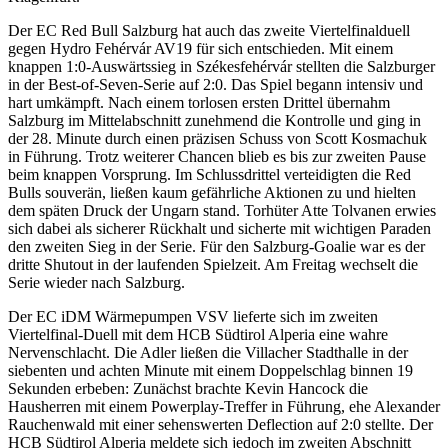
Der EC Red Bull Salzburg hat auch das zweite Viertelfinalduell
gegen Hydro Fehérvár AV19 für sich entschieden. Mit einem
knappen 1:0-Auswärtssieg in Székesfehérvár stellten die Salzburger
in der Best-of-Seven-Serie auf 2:0. Das Spiel begann intensiv und
hart umkämpft. Nach einem torlosen ersten Drittel übernahm
Salzburg im Mittelabschnitt zunehmend die Kontrolle und ging in
der 28. Minute durch einen präzisen Schuss von Scott Kosmachuk
in Führung. Trotz weiterer Chancen blieb es bis zur zweiten Pause
beim knappen Vorsprung. Im Schlussdrittel verteidigten die Red
Bulls souverän, ließen kaum gefährliche Aktionen zu und hielten
dem späten Druck der Ungarn stand. Torhüter Atte Tolvanen erwies
sich dabei als sicherer Rückhalt und sicherte mit wichtigen Paraden
den zweiten Sieg in der Serie. Für den Salzburg-Goalie war es der
dritte Shutout in der laufenden Spielzeit. Am Freitag wechselt die
Serie wieder nach Salzburg.
Der EC iDM Wärmepumpen VSV lieferte sich im zweiten
Viertelfinal-Duell mit dem HCB Südtirol Alperia eine wahre
Nervenschlacht. Die Adler ließen die Villacher Stadthalle in der
siebenten und achten Minute mit einem Doppelschlag binnen 19
Sekunden erbeben: Zunächst brachte Kevin Hancock die
Hausherren mit einem Powerplay-Treffer in Führung, ehe Alexander
Rauchenwald mit einer sehenswerten Deflection auf 2:0 stellte. Der
HCB Südtirol Alperia meldete sich jedoch im zweiten Abschnitt