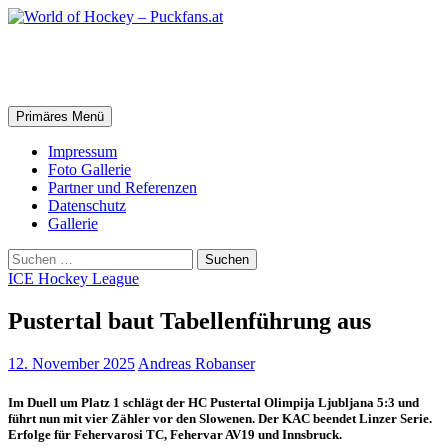
Zum
Inhalt
springen
World of Hockey – Puckfans.at
Suchen
Primäres Menü
Impressum
Foto Gallerie
Partner und Referenzen
Datenschutz
Gallerie
Suchen
nach:
ICE Hockey League
Pustertal baut Tabellenführung aus
12. November 2025
Andreas Robanser
Im Duell um Platz 1 schlägt der HC Pustertal Olimpija Ljubljana 5:3 und
führt nun mit vier Zähler vor den Slowenen. Der KAC beendet Linzer Serie.
Erfolge für Fehervarosi TC, Fehervar AV19 und Innsbruck.