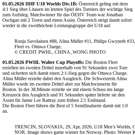
01.05.2026 IIHF U18 Worlds Div.1B:
Österreich geling mit dem
4:1 Sieg über Litauen im letzten Spiel des Turniers der wichtige Sieg
zum Aufstieg. Matchwinner für das ÖEHV Team war Jonathan
Oschgan mit 2 Toren und einen Assist. Österreich steigt damit sofort
wieder in die zweithöchste Leistungsgruppe der U18 auf.
Ronja Savolainen #88, Alina Müller #11, Philips Gwyneth #33
Fleet vs. Ottawa Charge,
© CREDIT PWHL, CHINA_WONG PHOTO
01.05.2026 PWHL Walter Cup Playoffs:
Die Boston Fleet
erzielten im zweiten Drittel innerhalb von 91 Sekunden zwei Tore
und sicherten sich damit einen 2:1-Sieg gegen die Ottawa Charge.
Alina Müller erzielte dabei den Ausgleich. Die Schweizerin Alina
Müller wurde im zweiten Drittel aber zur Matchwinnerin für
Boston. In der 38.Minute erzielte sie mit einem Schuss ins lange
Kreuzeck den Ausgleich und 91 Sekunden später lieferte sie den
Assist für Jamie Lee Rattray zum frühen 2:1 Endstand.
Die Boston Fleet führen die Best of 5 Semifinalserie damit mit 1:0
an.
TRENCIN, SLOVAKIA, 29, Apr, 2026, U18 Men’s Worlds, 
NOR. Image shows game winner for Norway. Photo: Werner K