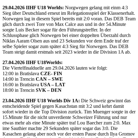
29.04.2026 IIHF U18 Worlds:
Norgwegen gelang mit einm 4:3
Sieg über Deutschland erneut im Relegationsspiel der Klassenerhalt.
Norwegen lag in diesem Spiel bereits mit 2:0 voran. Das DEB Team
glich durch zwei Tore von Max Calce aus und in der 54.Minute
sorgte Luis Becker sogar für den Führungstreffer. In der
Schlussphase glich Norwegen bei einer doppelten Überzahl durch
Niklas Aaram Olsen aus und 23 Sekunden vor dem Ende traf der
selbe Spieler sogar zum später 4:3 Sieg für Norwegen. Das DEB
Team steigt damit erstmals seit 2023 wieder in die Division 1A ab.
27.04.2026 IIHF U18Worlds:
Die Viertelfinalduelle am 29.04.2026 lauten wie folgt:
12:00 in Bratislava
CZE- FIN
14:00 in Trencin
CAN – SWE
16:00 in Bratislava
USA – LAT
18:00 in Trencin
SVK – DEN
23.04.2026 IIHF U18 Worlds Div 1A:
Die Schweiz gewinnt das
entscheidende Spiel gegen Kasachstan mit 3:2 und kehrt damit
sofort wieder in die Top Division zurück. Tim Muenger sorgte in der
15.Minute für die nicht unverdiente Schweizer Führung und nur
etwas mehr als eine Minute später traf Lou Baecher zum 2:0. Max
ime Sauthier machte 29 Sekunden später sogar das 3:0. Die
Kasachen gelang aber noch vor der ersten Pause durch Ilya Gromov