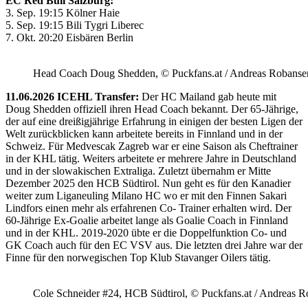
EC Red Bull Salzburg:
3. Sep. 19:15 Kölner Haie
5. Sep. 19:15 Bili Tygri Liberec
7. Okt. 20:20 Eisbären Berlin
Head Coach Doug Shedden, © Puckfans.at / Andreas Robanse
11.06.2026 ICEHL Transfer:
Der HC Mailand gab heute mit
Doug Shedden offiziell ihren Head Coach bekannt. Der 65-Jährige,
der auf eine dreißigjährige Erfahrung in einigen der besten Ligen der
Welt zurückblicken kann arbeitete bereits in Finnland und in der
Schweiz. Für Medvescak Zagreb war er eine Saison als Cheftrainer
in der KHL tätig. Weiters arbeitete er mehrere Jahre in Deutschland
und in der slowakischen Extraliga. Zuletzt übernahm er Mitte
Dezember 2025 den HCB Südtirol. Nun geht es für den Kanadier
weiter zum Liganeuling Milano HC wo er mit den Finnen Sakari
Lindfors einen mehr als erfahrenen Co- Trainer erhalten wird. Der
60-Jährige Ex-Goalie arbeitet lange als Goalie Coach in Finnland
und in der KHL. 2019-2020 übte er die Doppelfunktion Co- und
GK Coach auch für den EC VSV aus. Die letzten drei Jahre war der
Finne für den norwegischen Top Klub Stavanger Oilers tätig.
Cole Schneider #24, HCB Südtirol, © Puckfans.at / Andreas R