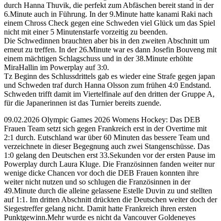
durch Hanna Thuvik, die perfekt zum Abfäschen bereit stand in der
6.Minute auch in Führung. In der 9.Minute hatte kanami Raki nach
einem Chross Check gegen eine Schweden viel Glück um das Spiel
nicht mit einer 5 Minutenstarfe vorzeitig zu beenden.
Die Schwedinnen brauchten aber bis in den zweiten Abschnitt um
erneut zu treffen. In der 26.Minute war es dann Josefin Bouveng mit
einem mächtigen Schlagschuss und in der 38.Minute erhöhte
MiraHallin im Powerplay auf 3:0.
Tz Beginn des Schlussdrittels gab es wieder eine Strafe gegen japan
und Schweden traf durch Hanna Olsson zum frühen 4:0 Endstand.
Schweden trifft damit im Viertelfinale auf den dritten der Gruppe A,
für die Japanerinnen ist das Turnier bereits zuende.
09.02.2026 Olympic Games 2026 Womens Hockey: Das DEB
Frauen Team setzt sich gegen Frankreich erst in der Overtime mit
2:1 durch. Eutschland war über 60 Minuten das bessere Team und
verzeichnete in dieser Begegnung auch zwei Stangenschüsse. Das
1:0 gelang den Deutschen erst 33.Sekunden vor der ersten Pause im
Powerplay durch Laura Kluge. Die Französinnen fanden weiter nur
wenige dicke Chancen vor doch die DEB Frauen konnten ihre
weiter nicht nutzen und so schlugen die Französinnen in der
49.Minute durch die alleine gelassene Estelle Duvin zu und stellten
auf 1:1. Im dritten Abschnitt drückten die Deutschen weiter doch der
Siegestreffer gelang nicht. Damit hatte Frankreich ihren ersten
Punktgewinn.Mehr wurde es nicht da Vancouver Goldeneyes