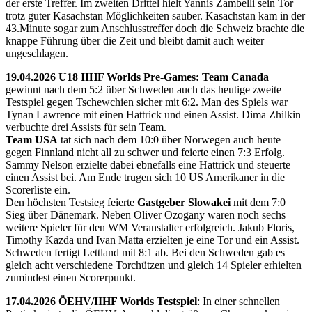
der erste Treffer. Im zweiten Drittel hielt Yannis Zambelli sein Tor
trotz guter Kasachstan Möglichkeiten sauber. Kasachstan kam in der
43.Minute sogar zum Anschlusstreffer doch die Schweiz brachte die
knappe Führung über die Zeit und bleibt damit auch weiter
ungeschlagen.
19.04.2026 U18 IIHF Worlds Pre-Games: Team Canada
gewinnt nach dem 5:2 über Schweden auch das heutige zweite
Testspiel gegen Tschewchien sicher mit 6:2. Man des Spiels war
Tynan Lawrence mit einen Hattrick und einen Assist. Dima Zhilkin
verbuchte drei Assists für sein Team.
Team USA
tat sich nach dem 10:0 über Norwegen auch heute
gegen Finnland nicht all zu schwer und feierte einen 7:3 Erfolg.
Sammy Nelson erzielte dabei ebnefalls eine Hattrick und steuerte
einen Assist bei. Am Ende trugen sich 10 US Amerikaner in die
Scorerliste ein.
Den höchsten Testsieg feierte
Gastgeber Slowakei
mit dem 7:0
Sieg über Dänemark. Neben Oliver Ozogany waren noch sechs
weitere Spieler für den WM Veranstalter erfolgreich. Jakub Floris,
Timothy Kazda und Ivan Matta erzielten je eine Tor und ein Assist.
Schweden fertigt Lettland mit 8:1 ab. Bei den Schweden gab es
gleich acht verschiedene Torchützen und gleich 14 Spieler erhielten
zumindest einen Scorerpunkt.
17.04.2026 ÖEHV/IIHF Worlds Testspiel
: In einer schnellen