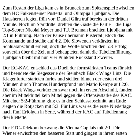
Zum Restart der Liga kam es in Bruneck zum Spitzenspiel zwischen
dem HC Falkensteiner Pustertal und Olimpija Ljubljana. Die
Hausherren legten früh vor: Daniel Glira traf bereits in der dritten
Minute. Noch im Startdrittel drehten die Gäste die Partie – die Liga
Top-Scorer Nicolai Meyer und T.J. Brennan brachten Ljubljana mit
2:1 in Führung. Nach der Pause übernahm Pustertal jedoch das
Kommando und stellte auf 4:2. Die Slowenen verkürzten im
Schlussabschnitt erneut, doch die Wölfe brachten den 5:3-Erfolg
souverän über die Zeit und behaupteten damit die Tabellenführung.
Ljubljana bleibt mit nun vier Punkten Rückstand Zweiter.
Der EC-KAC entschied das Duell der formstärksten Teams für sich
und beendete die Siegesserie der Steinbach Black Wings Linz. Die
Klagenfurter starteten furios und stellten binnen der ersten drei
Minuten durch Thomas Hundertpfund und Mario Kempe auf 2:0.
Die Black Wings verkürzten zwar noch im ersten Abschnitt, fanden
aber im Mitteldrittel kein Mittel gegen die Offensivstärke des KAC.
Mit einer 5:2-Führung ging es in den Schlussabschnitt, am Ende
siegten die Rotjacken mit 5:3. Für Linz war es die erste Niederlage
nach fünf Erfolgen in Serie, während der KAC auf Tabellenrang
drei kletterte.
Der FTC-Telekom bezwang die Vienna Capitals mit 2:1. Die
Wiener erwischten den besseren Start und gingen in ihrem ersten