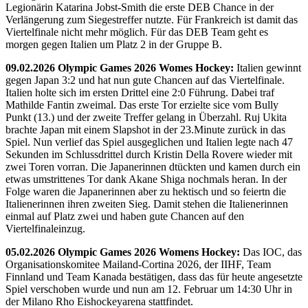
Legionärin Katarina Jobst-Smith die erste DEB Chance in der
Verlängerung zum Siegestreffer nutzte. Für Frankreich ist damit das
Viertelfinale nicht mehr möglich. Für das DEB Team geht es
morgen gegen Italien um Platz 2 in der Gruppe B.
09.02.2026 Olympic Games 2026 Womes Hockey:
Italien gewinnt
gegen Japan 3:2 und hat nun gute Chancen auf das Viertelfinale.
Italien holte sich im ersten Drittel eine 2:0 Führung. Dabei traf
Mathilde Fantin zweimal. Das erste Tor erzielte sice vom Bully
Punkt (13.) und der zweite Treffer gelang in Überzahl. Ruj Ukita
brachte Japan mit einem Slapshot in der 23.Minute zurück in das
Spiel. Nun verlief das Spiel ausgeglichen und Italien legte nach 47
Sekunden im Schlussdrittel durch Kristin Della Rovere wieder mit
zwei Toren vorran. Die Japanerinnen dtückten und kamen durch ein
etwas umstrittenes Tor dank Akane Shiga nochmals heran. In der
Folge waren die Japanerinnen aber zu hektisch und so feiertn die
Italienerinnen ihren zweiten Sieg. Damit stehen die Italienerinnen
einmal auf Platz zwei und haben gute Chancen auf den
Viertelfinaleinzug.
05.02.2026 Olympic Games 2026 Womens Hockey:
Das IOC, das
Organisationskomitee Mailand-Cortina 2026, der IIHF, Team
Finnland und Team Kanada bestätigen, dass das für heute angesetzte
Spiel verschoben wurde und nun am 12. Februar um 14:30 Uhr in
der Milano Rho Eishockeyarena stattfindet.