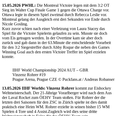
15.05.2026 PWHL:
Die Montreal Victoire legen mit dem 3:2 OT
Sieg im Walter Cup Finale Game 1 gegen die Ottawa Charge vor.
Ottawa legte in diesem Spiel zweimal durch Rebecca Leslie vor.
Montreal gelang der Ausgleich erst drei Sekunden vor Ende durch
Nicole Gosling.
Kurz zuvor schien nach einer Verletzung von Laura Stacey das
Spiel für die Victoire Spielerin gelaufen zu sein. Musste sie doch
vom Eis getragen werden. In der Overtime kam sie aber doch
zurück und gab dann in der 63.Minute die entscheidende Vorarbeit
für den 3:2 Siegestreffer durch Abby Roque die neben des Games
Winning Goal auch den ersten Victoire Treffer im Spiel erzielen
konnte.
IIHF World Championship 2024 AUT – GBR
Vinzenz Rohrer #19
Prague Arena, Prague CZE © Puckfans.at / Andreas Robanser
13.05.2026 IIHF Worlds: Vinzenz Rohrer
kommt zur Eishockey
Weltmeisterschaft. Der 21-Jährige Vorarlberger wird nach dem Aus
der Laval Rocket zum ÖEHV Team stoßen. Für Rohrer der die
letzten drei Saisonen für den ZSC in Zürich spielte ist dies damit
praktisch eine Heim WM. Rohrer erzielte in seinen bisher 15 WM
Spielen 4 Tore und 4 Assist.Zugleich wird dies seine dritte