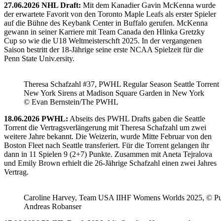
27.06.2026 NHL Draft:
Mit dem Kanadier Gavin McKenna wurde
der erwartete Favorit von den Toronto Maple Leafs als erster Spieler
auf die Bühne des Keybank Center in Buffalo gerufen. McKenna
gewann in seiner Karriere mit Team Canada den Hlinka Gretzky
Cup so wie die U18 Weltmeisterschft 2025. In der vergangenen
Saison bestritt der 18-Jährige seine erste NCAA Spielzeit für die
Penn State Univ.ersity.
Theresa Schafzahl #37, PWHL Regular Season Seattle Torrent 
New York Sirens at Madison Square Garden in New York
© Evan Bernstein/The PWHL
18.06.2026 PWHL:
Abseits des PWHL Drafts gaben die Seattle
Torrent die Vertragsverlängerung mit Theresa Schafzahl um zwei
weitere Jahre bekannt. Die Weizerin, wurde Mitte Februar von den
Boston Fleet nach Seattle transferiert. Für die Torrent gelangen ihr
dann in 11 Spielen 9 (2+7) Punkte. Zusammen mit Aneta Tejralova
und Emily Brown erhielt die 26-Jährige Schafzahl einen zwei Jahres
Vertrag.
Caroline Harvey, Team USA IIHF Womens Worlds 2025, © Puc
Andreas Robanser