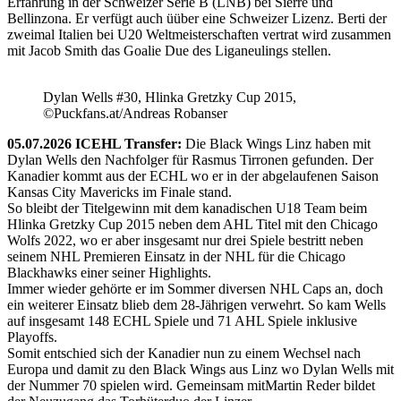
Erfahrung in der Schweizer Serie B (LNB) bei Sierre und
Bellinzona. Er verfügt auch üüber eine Schweizer Lizenz. Berti der
zweimal Italien bei U20 Weltmeisterschaften vertrat wird zusammen
mit Jacob Smith das Goalie Due des Liganeulings stellen.
Dylan Wells #30, Hlinka Gretzky Cup 2015,
©Puckfans.at/Andreas Robanser
05.07.2026 ICEHL Transfer:
Die Black Wings Linz haben mit
Dylan Wells den Nachfolger für Rasmus Tirronen gefunden. Der
Kanadier kommt aus der ECHL wo er in der abgelaufenen Saison
Kansas City Mavericks im Finale stand.
So bleibt der Titelgewinn mit dem kanadischen U18 Team beim
Hlinka Gretzky Cup 2015 neben dem AHL Titel mit den Chicago
Wolfs 2022, wo er aber insgesamt nur drei Spiele bestritt neben
seinem NHL Premieren Einsatz in der NHL für die Chicago
Blackhawks einer seiner Highlights.
Immer wieder gehörte er im Sommer diversen NHL Caps an, doch
ein weiterer Einsatz blieb dem 28-Jährigen verwehrt. So kam Wells
auf insgesamt 148 ECHL Spiele und 71 AHL Spiele inklusive
Playoffs.
Somit entschied sich der Kanadier nun zu einem Wechsel nach
Europa und damit zu den Black Wings aus Linz wo Dylan Wells mit
der Nummer 70 spielen wird. Gemeinsam mitMartin Reder bildet