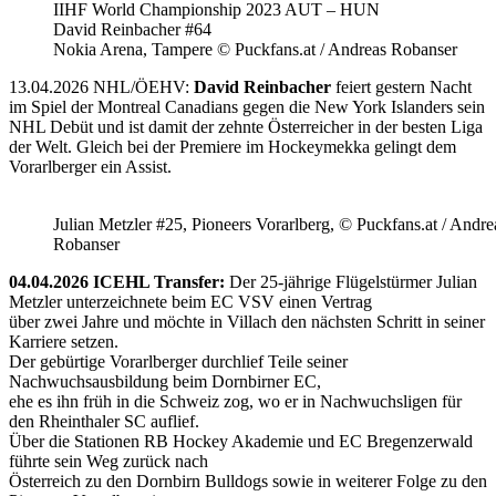
IIHF World Championship 2023 AUT – HUN
David Reinbacher #64
Nokia Arena, Tampere © Puckfans.at / Andreas Robanser
13.04.2026 NHL/ÖEHV:
David Reinbacher
feiert gestern Nacht
im Spiel der Montreal Canadians gegen die New York Islanders sein
NHL Debüt und ist damit der zehnte Österreicher in der besten Liga
der Welt. Gleich bei der Premiere im Hockeymekka gelingt dem
Vorarlberger ein Assist.
Julian Metzler #25, Pioneers Vorarlberg, © Puckfans.at / Andre
Robanser
04.04.2026 ICEHL Transfer:
Der 25-jährige Flügelstürmer Julian
Metzler unterzeichnete beim EC VSV einen Vertrag
über zwei Jahre und möchte in Villach den nächsten Schritt in seiner
Karriere setzen.
Der gebürtige Vorarlberger durchlief Teile seiner
Nachwuchsausbildung beim Dornbirner EC,
ehe es ihn früh in die Schweiz zog, wo er in Nachwuchsligen für
den Rheinthaler SC auflief.
Über die Stationen RB Hockey Akademie und EC Bregenzerwald
führte sein Weg zurück nach
Österreich zu den Dornbirn Bulldogs sowie in weiterer Folge zu den