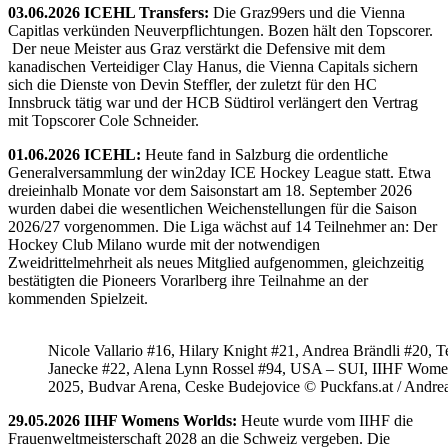
03.06.2026 ICEHL Transfers:
Die Graz99ers und die Vienna
Capitlas verkünden Neuverpflichtungen. Bozen hält den Topscorer.
Der neue Meister aus Graz verstärkt die Defensive mit dem
kanadischen Verteidiger Clay Hanus, die Vienna Capitals sichern
sich die Dienste von Devin Steffler, der zuletzt für den HC
Innsbruck tätig war und der HCB Südtirol verlängert den Vertrag
mit Topscorer Cole Schneider.
01.06.2026 ICEHL:
Heute fand in Salzburg die ordentliche
Generalversammlung der win2day ICE Hockey League statt. Etwa
dreieinhalb Monate vor dem Saisonstart am 18. September 2026
wurden dabei die wesentlichen Weichenstellungen für die Saison
2026/27 vorgenommen. Die Liga wächst auf 14 Teilnehmer an: Der
Hockey Club Milano wurde mit der notwendigen
Zweidrittelmehrheit als neues Mitglied aufgenommen, gleichzeitig
bestätigten die Pioneers Vorarlberg ihre Teilnahme an der
kommenden Spielzeit.
Nicole Vallario #16, Hilary Knight #21, Andrea Brändli #20, T
Janecke #22, Alena Lynn Rossel #94, USA – SUI, IIHF Wome
2025, Budvar Arena, Ceske Budejovice © Puckfans.at / Andre
29.05.2026 IIHF Womens Worlds:
Heute wurde vom IIHF die
Frauenweltmeisterschaft 2028 an die Schweiz vergeben. Die