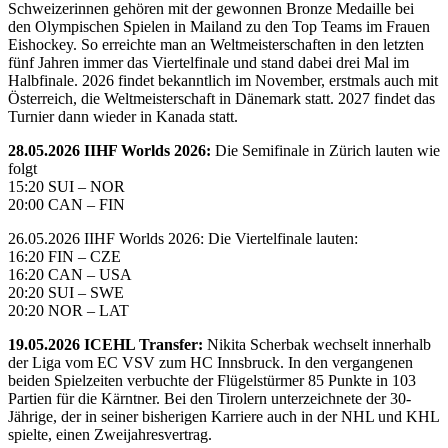
Schweizerinnen gehören mit der gewonnen Bronze Medaille bei
den Olympischen Spielen in Mailand zu den Top Teams im Frauen
Eishockey. So erreichte man an Weltmeisterschaften in den letzten
fünf Jahren immer das Viertelfinale und stand dabei drei Mal im
Halbfinale. 2026 findet bekanntlich im November, erstmals auch mit
Österreich, die Weltmeisterschaft in Dänemark statt. 2027 findet das
Turnier dann wieder in Kanada statt.
28.05.2026 IIHF Worlds 2026:
Die Semifinale in Zürich lauten wie
folgt
15:20 SUI – NOR
20:00 CAN – FIN
26.05.2026 IIHF Worlds 2026: Die Viertelfinale lauten:
16:20 FIN – CZE
16:20 CAN – USA
20:20 SUI – SWE
20:20 NOR – LAT
19.05.2026 ICEHL Transfer:
Nikita Scherbak wechselt innerhalb
der Liga vom EC VSV zum HC Innsbruck. In den vergangenen
beiden Spielzeiten verbuchte der Flügelstürmer 85 Punkte in 103
Partien für die Kärntner. Bei den Tirolern unterzeichnete der 30-
Jährige, der in seiner bisherigen Karriere auch in der NHL und KHL
spielte, einen Zweijahresvertrag.