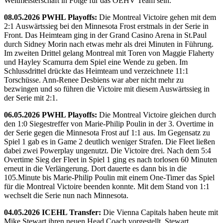
Weltmeisterschaft in Folge für das ÖEHV Team sein.
08.05.2026 PWHL Playoffs:
Die Montreal Victoire gehen mit dem
2:1 Auswärtssieg bei den Minnesota Frost erstmals in der Serie in
Front. Das Heimteam ging in der Grand Casino Arena in St.Paul
durch Sidney Morin nach etwas mehr als drei Minuten in Führung.
Im zweiten Drittel gelang Montreal mit Toren von Maggie Flaherty
und Hayley Scamurra dem Spiel eine Wende zu geben. Im
Schlussdrittel drückte das Heimteam und verzeichnete 11:1
Torschüsse. Ann-Renee Desbiens war aber nicht mehr zu
bezwingen und so führen die Victoire mit diesem Auswärtssieg in
der Serie mit 2:1.
06.05.2026 PWHL Playoffs:
Die Montreal Victoire gleichen durch
den 1:0 Siegestreffer von Marie-Philip Poulin in der 3. Overtime in
der Serie gegen die Minnesota Frost auf 1:1 aus. Im Gegensatz zu
Spiel 1 gab es in Game 2 deutlich weniger Strafen. Die Fleet ließen
dabei zwei Powerplay ungenutzt. Die Victoire drei. Nach dem 5:4
Overtime Sieg der Fleet in Spiel 1 ging es nach torlosen 60 Minuten
erneut in die Verlängerung. Dort dauerte es dann bis in die
105.Minute bis Marie-Philip Poulin mit einem One-Timer das Spiel
für die Montreal Victoire beenden konnte. Mit dem Stand von 1:1
wechselt die Serie nun nach Minnesota.
04.05.2026 ICEHL Transfer:
Die Vienna Capitals haben heute mit
Mike Stewart ihren neuen Head Coach vorgestellt. Stewart