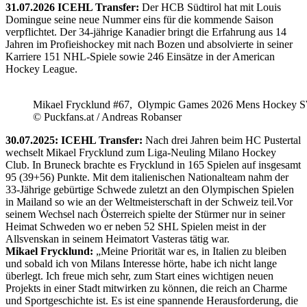
31.07.2026 ICEHL Transfer:
Der HCB Südtirol hat mit Louis
Domingue seine neue Nummer eins für die kommende Saison
verpflichtet. Der 34-jährige Kanadier bringt die Erfahrung aus 14
Jahren im Profieishockey mit nach Bozen und absolvierte in seiner
Karriere 151 NHL-Spiele sowie 246 Einsätze in der American
Hockey League.
Mikael Frycklund #67, Olympic Games 2026 Mens Hockey 
© Puckfans.at / Andreas Robanser
30.07.2025: ICEHL Transfer:
Nach drei Jahren beim HC Pustertal
wechselt Mikael Frycklund zum Liga-Neuling Milano Hockey
Club. In Bruneck brachte es Frycklund in 165 Spielen auf insgesamt
95 (39+56) Punkte. Mit dem italienischen Nationalteam nahm der
33-Jährige gebürtige Schwede zuletzt an den Olympischen Spielen
in Mailand so wie an der Weltmeisterschaft in der Schweiz teil.Vor
seinem Wechsel nach Österreich spielte der Stürmer nur in seiner
Heimat Schweden wo er neben 52 SHL Spielen meist in der
Allsvenskan in seinem Heimatort Vasteras tätig war.
Mikael Frycklund:
„Meine Priorität war es, in Italien zu bleiben
und sobald ich von Milans Interesse hörte, habe ich nicht lange
überlegt. Ich freue mich sehr, zum Start eines wichtigen neuen
Projekts in einer Stadt mitwirken zu können, die reich an Charme
und Sportgeschichte ist. Es ist eine spannende Herausforderung, die