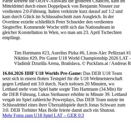
Partie kreierte die ÖEHV-Auswahl die größeren Chancen, kam im
Mitteldrittel durch einen Doppelpack von Benjamin Nissner zur
verdienten 2:0-Führung. Italien verkürzte kurz darauf auf 1:2 und
kam durch Glück im Schlussabschnitt zum Ausgleich. In der
Overtime erzielte schließlich Peter Schneider den verdienten
Siegtreffer. Kommende Woche trifft sich das Nationalteam in
gleicher Konstellation in Wien, wo man am 23. April Tschechien
empfängt.
Tim Hartmann #23, Aurelius Pizka #6, Liron-Alec Pellizzari #16
Nikitins #29, Pre Game U18 World Championship 2026 LAT 
Vladimír Dzurilla Arena, Bratislava, © Puckfans.at / Andreas 
16.04.2026 IIHF U18 Worlds Pre-Game:
Das DEB U18 Team
setzt sich in einem flotten Testspiel für die U18 Weltmeisterschaft
gegen Lettland mit 3:0 durch. Nach torlosen 20 Minuten, wo
Lettland mehr vom Spiel hatte sorgte Tim Hartmann (34.Min) für
die DEB Führung. Lukas Steihauser erhöhte in Minute 39. Lettland
vergab im Spiel zahlreiche Powerplays, Das DEB Team nutzte im
Schlussdrittel eines ihrer Überzahlspiele durch Jonas Schwarz zum
3:0. DEB Torhüter Max Bolle feierte damit auch ein Shutout.
Mehr Fotos zum U18 Spiel LAT – GER 0:3