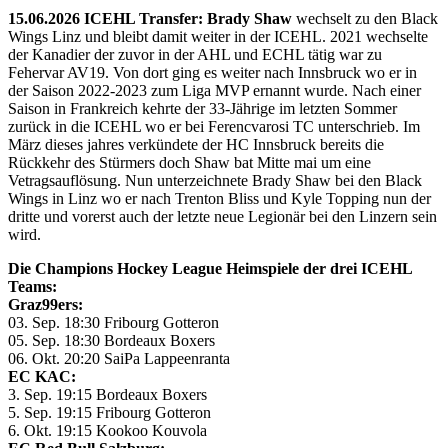
15.06.2026 ICEHL Transfer: Brady Shaw
wechselt zu den Black
Wings Linz und bleibt damit weiter in der ICEHL. 2021 wechselte
der Kanadier der zuvor in der AHL und ECHL tätig war zu
Fehervar AV19. Von dort ging es weiter nach Innsbruck wo er in
der Saison 2022-2023 zum Liga MVP ernannt wurde. Nach einer
Saison in Frankreich kehrte der 33-Jährige im letzten Sommer
zurück in die ICEHL wo er bei Ferencvarosi TC unterschrieb. Im
März dieses jahres verkündete der HC Innsbruck bereits die
Rückkehr des Stürmers doch Shaw bat Mitte mai um eine
Vetragsauflösung. Nun unterzeichnete Brady Shaw bei den Black
Wings in Linz wo er nach Trenton Bliss und Kyle Topping nun der
dritte und vorerst auch der letzte neue Legionär bei den Linzern sein
wird.
Die Champions Hockey League Heimspiele der drei ICEHL
Teams:
Graz99ers:
03. Sep. 18:30 Fribourg Gotteron
05. Sep. 18:30 Bordeaux Boxers
06. Okt. 20:20 SaiPa Lappeenranta
EC KAC:
3. Sep. 19:15 Bordeaux Boxers
5. Sep. 19:15 Fribourg Gotteron
6. Okt. 19:15 Kookoo Kouvola