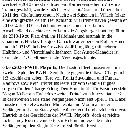
wechselte 2010 direkt nach seinem Karriereende beim VSV ins
Trainergeschäft, wurde zunächst Assistant-Coach und übernahm
2011 den Cheftrainerposten. Nach zwei Saisonen in Villach folgte
eine erfolgreiche Zeit in Deutschland: Mit Bremerhaven gewann er
2013/14 den DEL2-Titel und wurde Trainer des Jahres.
Anschließend coachte er vier Jahre die Augsburger Panther, führte
sie 2018/19 zu Platz drei, ins Halbfinale und erstmals in die
Champions Hockey League. Danach war er bei den Kölner Haien
und ab 2021/22 bei den Grizzlys Wolfsburg tätig, mit mehreren
Halbfinal- und Viertelfinalteilnahmen. Der Austro-Kanadier ist
damit der 14. Cheftrainer in der Vereinsgeschichte.
03.05.2026 PWHL Playoffs:
Die Boston Fleet müssen sich im
zweiten Spiel der PWHL Semifinale gegen die Ottawa Charge mit
1:3 geschlagen geben. Tore von Ronja Savolainen und Fanuza
Kadirova sowie ein Treffer ins leere Tor von Gabbie Hughes
sorgten für den Charge Erfolg. Den Ehrentreffer für Boston erzielte
Megan Keller am Ende des zweiten Drittel zum kurzzeitigen 1:2.
In der zweiten Serie stand vergangene Nacht erst Spiel 1 an. Dabei
musste das Spiel zwischen Minnesota und Montréal in der
Verlängerun. Laura Stacey spielte überragend und erzielte den ersten
Hattrick in der Geschichte der PWHL-Playoffs, doch es reichte
nicht. Jincy Roese avancierte zur Heldin und erzielte in der
Verlängerung den Siegtreffer zum 5:4 für die Frost.