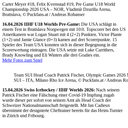
Carter Meyer #18, Felix Kvernstad #19, Pre Game U18 World
Championship 2026 USA – NOR, Vladimír Dzurilla Arena,
Bratislava, © Puckfans.at / Andreas Robanser
16.04.2026 IIHF U18 Worlds Pre-Game:
Die USA schlägt in
einem Test in Bratislava Norgwegen mit 10:0. Topscorer bei den US
Amerikanern war Logan Stuart mit 4 (2+2) Punkten. Victor Plante
(1+2) und Jamie Glance (0+3) kamen auf drei Scorerpunkte. 15
Spieler des Team USA konnten sich in dieser Begegnung in die
Scorerwertung eintragen. Die USA setzte mit Luke Carrithers,
Brady Knowling und Eli Winters alle drei Goalies ein.
Mehr Fotos zum Spiel
Team SUI Head Coach Patrick Fischer, Olympic Games 202
SUI – ITA, Milano Rho Ice Arena, © Puckfans.at / Andreas R
15.04.2026 Swiss Icehockey / IIHF Worlds 2026:
Nach seinem
Patrick Fischer eine Fälschung einer Covid-19 Impfung zugab
wurde dieser per sofort von seinem Amt als Head Coach der
Schweizer Nationalmannschaft freigestellt. Mit Jan Cadieux
übernimmt der designierte Cheftrainer bereits für das Heim-Turnier
in Zürich und Fribourg.