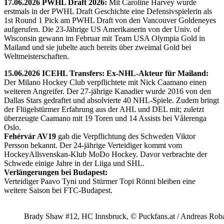
17.06.2026 PWHL Draft 2026:
Mit Caroline Harvey wurde
erstmals in der PWHL Draft Geschichte eine Defensivspielerin als
1st Round 1 Pick am PWHL Draft von den Vancouver Goldeneyes
aufgerufen. Die 23-Jährige US Amerikanerin von der Univ. of
Wisconsin gewann im Februar mit Team USA Olympia Gold in
Mailand und sie jubelte auch bereits über zweimal Gold bei
Weltmeisterschaften.
15.06.2026 ICEHL Transfers: Ex-NHL-Akteur für Mailand:
Der Milano Hockey Club verpflichtete mit Nick Caamano einen
weiteren Angreifer. Der 27-jährige Kanadier wurde 2016 von den
Dallas Stars gedraftet und absolvierte 40 NHL-Spiele. Zudem bringt
der Flügelstürmer Erfahrung aus der AHL und DEL mit; zuletzt
überzeugte Caamano mit 19 Toren und 14 Assists bei Vålerenga
Oslo.
Fehérvár AV19
gab die Verpflichtung des Schweden Viktor
Persson bekannt. Der 24-jährige Verteidiger kommt vom
HockeyAllsvenskan-Klub MoDo Hockey. Davor verbrachte der
Schwede einige Jahre in der Liiga und SHL.
Verlängerungen bei Budapest:
Verteidiger Paavo Tyni und Stürmer Topi Rönni bleiben eine
weitere Saison bei FTC-Budapest.
Brady Shaw #12, HC Innsbruck, © Puckfans.at / Andreas Rob