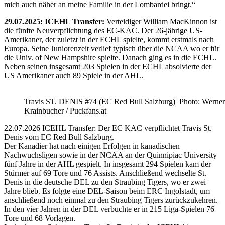
mich auch näher an meine Familie in der Lombardei bringt.“
29.07.2025: ICEHL Transfer:
Verteidiger William MacKinnon ist
die fünfte Neuverpflichtung des EC-KAC. Der 26-jährige US-
Amerikaner, der zuletzt in der ECHL spielte, kommt erstmals nach
Europa. Seine Juniorenzeit verlief typisch über die NCAA wo er für
die Univ. of New Hampshire spielte. Danach ging es in die ECHL.
Neben seinen insgesamt 203 Spielen in der ECHL absolvierte der
US Amerikaner auch 89 Spiele in der AHL.
Travis ST. DENIS #74 (EC Red Bull Salzburg) Photo: Werner
Krainbucher / Puckfans.at
22.07.2026 ICEHL Transfer: Der EC KAC verpflichtet Travis St.
Denis vom EC Red Bull Salzburg.
Der Kanadier hat nach einigen Erfolgen in kanadischen
Nachwuchsligen sowie in der NCAA an der Quinnipiac University
fünf Jahre in der AHL gespielt. In insgesamt 294 Spielen kam der
Stürmer auf 69 Tore und 76 Assists. Anschließend wechselte St.
Denis in die deutsche DEL zu den Straubing Tigers, wo er zwei
Jahre blieb. Es folgte eine DEL-Saison beim ERC Ingolstadt, um
anschließend noch einmal zu den Straubing Tigers zurückzukehren.
In den vier Jahren in der DEL verbuchte er in 215 Liga-Spielen 76
Tore und 68 Vorlagen.