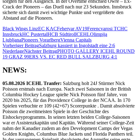
sorgten für den Ausgleich. In der Overtime entschied Owre – Ex-
Crack der Pioneers – das Duell nach nur 23 Sekunden. Innsbruck
sicherte sich damit zwei wichtige Punkte und vergrößerte den
Abstand auf die Pioneers.
Black Wings Linz
EC KAC
Fehervar AV19
Ferencvarosi TC
HC
Innsbruck
HC Pustertal
HCB Südtirol
ICEHL
Olimpija
Ljubljana
Pioneers Vorarlberg
Vienna Capitals
Beitragsnavigation
Vorheriger Beitrag
Salzburg kassiert in Ingolstadt eine 2:6
Niederlage
Nächster Beitrag
PHOTO GALLERY ICEHL ROUND
19 GRAZ 99ERS VS. EC RED BULL SALZBURG 4:1
NEWS:
05.08.2026 ICEHL Tranfer:
Salzburg holt 24J Stürmer Nick
Poisson erstmals nach Europa. Nach zwei Saisonen in der British
Columbia Hockey League spielte Nick Poisson fünf Jahre, von
2020 bis 2025, für das Providence College in der NCAA. In 170
Spielen verbuchte er 109 (42+67) Scorerpunkte . Damit absolvierte
Poisson die zweitmeisten Spiele in der Geschichte des
Eishockeyprogramms. In seinen letzten beiden College-Saisonen
war er Assistenzkapitän und Kapitän. Während seiner College-Zeit
nahm der Kanadier zudem an den Development Camps der Vegas
Golden Knights, Columbus Blue Jackets und Florida Panthers teil.
In der vergangenen Spielzeit absolvierte der Angreifer seine erste