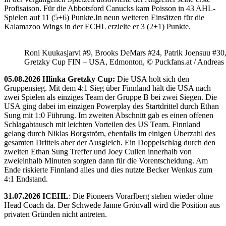
Profisaison. Für die Abbotsford Canucks kam Poisson in 43 AHL-
Spielen auf 11 (5+6) Punkte.In neun weiteren Einsätzen für die
Kalamazoo Wings in der ECHL erzielte er 3 (2+1) Punkte.
Roni Kuukasjarvi #9, Brooks DeMars #24, Patrik Joensuu #30
Gretzky Cup FIN – USA, Edmonton, © Puckfans.at / Andreas
05.08.2026 Hlinka Gretzky Cup:
Die USA holt sich den
Gruppensieg. Mit dem 4:1 Sieg über Finnland hält die USA nach
zwei Spielen als einziges Team der Gruppe B bei zwei Siegen. Die
USA ging dabei im einzigen Powerplay des Startdrittel durch Ethan
Sung mit 1:0 Führung. Im zweiten Abschnitt gab es einen offenen
Schlagabtausch mit leichten Vorteilen des US Team. Finnland
gelang durch Niklas Borgström, ebenfalls im einigen Überzahl des
gesamten Drittels aber der Ausgleich. Ein Doppelschlag durch den
zweiten Ethan Sung Treffer und Joey Cullen innerhalb von
zweieinhalb Minuten sorgten dann für die Vorentscheidung. Am
Ende riskierte Finnland alles und dies nutzte Becker Wenkus zum
4:1 Endstand.
31.07.2026 ICEHL
: Die Pioneers Vorarlberg stehen wieder ohne
Head Coach da. Der Schwede Janne Grönvall wird die Position aus
privaten Gründen nicht antreten.