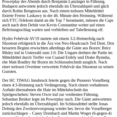
Powerplay des Abends durch Benjamin Lanzinger in Führung.
Budapest antwortete jedoch ebenfalls im Überzahlspiel und glich
durch Robin Bengtsson aus. Nach einem torlosen Mitteldrittel
fixierte Ferenc Laskawy in der 46. Minute den Heimsieg. Während
sich FTC-Telekom damit an die Top 7 herantastet, müssen die Caps
auch nach dem Debüt von Kevin Constantine weiter auf einen
Befreiungsschlag warten und verbleiben auf Tabellenrang elf.
Hydro Fehérvár AV19 startete mit einem 3:2-Heimerfolg nach
Shootout erfolgreich in die Ära von Neo-Headcoach Ted Dent. Den
besseren Beginn erwischten allerdings die Gäste aus Bozen: Brice
Misley traf in Unterzahl zum 1:0. Die Ungarn drehten die Partie im
Mitteldrittel durch Treffer von Csanad Erdely und Drake Rymsha,
ehe Matt Bradley für Bozen im Schlussabschnitt ausglich. Nach
einer torlosen Overtime verwertete Fehérvár das Shootout zu seinen
Gunsten.
Der HC TIWAG Innsbruck feierte gegen die Pioneers Vorarlberg
einen 4:3-Heimsieg nach Verlängerung. Nach einem verhaltenen
Auftakt übernahmen die Haie im Mittelabschnitt das
Spielgeschehen: Steven Owre traf zur verdienten Führung,
Sebastian Benker legte im Powerplay nach. Die Gäste antworteten
jedoch ebenfalls im Überzahlspiel. Im Schlussdrittel stellte Jonas
Dobnig den Zweitorevorsprung wieder her, bevor die Vorarlberger
zurückschlugen – Casey Dornbach und Martin Woger (6-gegen-4)