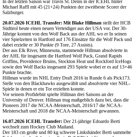
In der letzten Saison war Travis St. Denis in der ICEHL hinter
Michael Raffl mit 45 (21+24) Punkten der zweitbeste Scorer der
Salzburger.
20.07.2026 ICEHL Transfer: Mit Blake Hillman
stellt der HCB
Südtirol heute einen neuen Verteidiger aus der USA vor. Der 30-
Jährige kommt von den Wolf Back aus der AHL wo er In seinen
vier Spielzeiten in Hartford auf 176 Einsätze für die Wolf Pack und
dabei erzielte er 30 Punkte (9 Tore, 27 Assists).
Der aus Elk River, Minnesota, stammende Hillman absolvierte in
der AHL für insgesamt die Hartford Wolf Pack, Grand Rapids
Griffins, Providence Bruins, Stockton Heat und Rockford IceHogs
sowie den Wolf Backs insgesamt 293 Spiele wobei er es auf 13+46
Punkte brachte.
Hillman wurde im NHL Entry Draft 2016 in Runde 6 als Pick173.
Stelle von den Blackhawks ausgewählt und absolvierte vier NHL-
Spiele in denen er ein Tor erzielten konnte.
Vor seinem Profidebüt spielte Hillman drei Saisons an der
University of Denver. Hillman trug maßgeblich dazu bei, dass die
Pioneers 2017 die NCAA-Meisterschaft, 2016/17 die NCAA-
Meisterschaft und 2018 die NCAA-Meisterschaft gewannen.
16.07.2026 ICEHL Transfer:
Der 21-jährige Edoardo Berti
wechselt zum Hockey Club Mailand.
Der 183 cm große und 80 kg schwere Linkshänder Berti sammelte