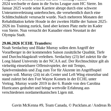
2024 wechselte er dann in die Swiss League zum HC Sierre. Im
Januar 2025 wurde seine Karriere abrupt durch eine schwere
Unterarmverletzung unterbrochen, die versehentlich durch eine
Schlittschuhkufe verursacht wurde. Nach mehreren Monaten der
Rehabilitation kehrte Houde in der zweiten Hälfte der Saison 2025-
2026 ins Training zurück, fand aber keinen Platz mehr im Kader
von Sierre. Nun versucht der Kanadier einen Neustart in der
Olympia Stadt.
29.06.2026 ICEHL Transfers:
Noah Serdachny und Blake Murray sollen dem Angriff der
Vorarlberger in der kommenden Saison zusätzliche Qualität, Tiefe
und Durchschlagskraft verleihen. Serdachny (23) lief zuletzt für die
Long Island University in der NCAA auf. Der Rechtsschütze gilt als
vielseitig einsetzbarer Offensivspieler, der mit Tempo,
Spielverständnis und Zug zum Tor für Akzente im Angriffsspiel
sorgen soll. Murray (24) ist als Center und Left Wing einsetzbar und
stand zuletzt bei den Fort Wayne Komets in der ECHL unter
Vertrag. Murray wurde 2019 in der 6. Runde von den Carolina
Hurricanes gedraftet und bringt wertvolle Erfahrung aus
verschiedenen nordamerikanischen Ligen mit.
Gavin McKenna #9, Team Canada, © Puckfans.at / Andreas R