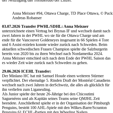
der Neuzugang das Torhüterduo der Linzer.
Anna Meixner #94, Ottawa Charge, TD Place Ottawa, © Puckfa
Andreas Robanser
03.07.2026 Transfer PWHL/SDHL: Anna Meixner
unterzeichnete einen Vertrag bei Brynas IF und wechselt damit nach
zwei Jahren in der PWHL wo sie für die Ottawa Charge und am
ende für die Vancouver Goldeneyes insgesamt in 66 Spielen 4 Tore
und 6 Assist erzielen konnte wieder zurück nach Schweden. Beim
aktuellen schwedischen Frauen Champion spielte die Salzburgerin
bereits von 2020 bis zu ihren Wechsel nach Nordamerika 2024.
Anna Meixner entschied sich nach dem Ende der PWHL Saison das
es wieder Zeit wäre zurück nach Schweden zu gehen.
29.06.2026 ICEHL Transfer:
Der Minlano HC hat mit Samuel Houde einen weiteren Stürmer
verpflichtet. Der ehemalige 5. Rinden Draft der Montréal Canadiens
wechselt nach zwei Jahren in derSchweiz, die alles als glücklich für
ihn verliefen zum Liganeuling.
Als Junior spielte der heute 26-Jährige bei den Chicoutimi
Saguenéens und als Kapitän seines Teams seine QMJHL Zeit
beendete. Anschließend spielte er in der Organisation der Pittsburgh
Penguins, bestritt 100 AHL-Spiele mit den Wilkes-Barre/Scranton
Penguins 61 ECHL-Partien mit den Wheeling Nailers.