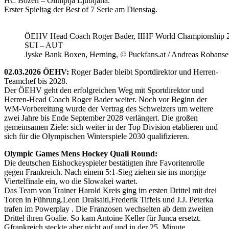
HC Bozen – Olimpija Ljubljana.
Erster Spieltag der Best of 7 Serie am Dienstag.
ÖEHV Head Coach Roger Bader, IIHF World Championship 
SUI – AUT
Jyske Bank Boxen, Herning, © Puckfans.at / Andreas Robanse
02.03.2026 ÖEHV:
Roger Bader bleibt Sportdirektor und Herren-
Teamchef bis 2028.
Der ÖEHV geht den erfolgreichen Weg mit Sportdirektor und
Herren-Head Coach Roger Bader weiter. Noch vor Beginn der
WM-Vorbereitung wurde der Vertrag des Schweizers um weitere
zwei Jahre bis Ende September 2028 verlängert. Die großen
gemeinsamen Ziele: sich weiter in der Top Division etablieren und
sich für die Olympischen Winterspiele 2030 qualifizieren.
Olympic Games Mens Hockey Quali Round:
Die deutschen Eishockeyspieler bestätigten ihre Favoritenrolle
gegen Frankreich. Nach einem 5:1-Sieg ziehen sie ins morgige
Viertelfinale ein, wo die Slowakei wartet.
Das Team von Trainer Harold Kreis ging im ersten Drittel mit drei
Toren in Führung.Leon Draisaitl,Frederik Tiffels und J.J. Peterka
trafen im Powerplay . Die Franzosen wechselten ab dem zweiten
Drittel ihren Goalie. So kam Antoine Keller für Junca ersetzt.
Gfrankreich steckte aber nicht auf und in der 25. Minute