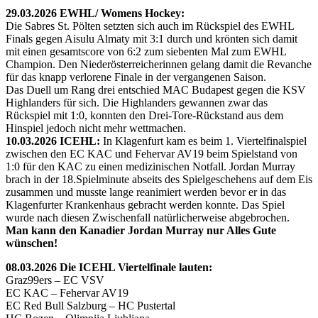
29.03.2026 EWHL/ Womens Hockey:
Die Sabres St. Pölten setzten sich auch im Rückspiel des EWHL
Finals gegen Aisulu Almaty mit 3:1 durch und krönten sich damit
mit einen gesamtscore von 6:2 zum siebenten Mal zum EWHL
Champion. Den Niederösterreicherinnen gelang damit die Revanche
für das knapp verlorene Finale in der vergangenen Saison.
Das Duell um Rang drei entschied MAC Budapest gegen die KSV
Highlanders für sich. Die Highlanders gewannen zwar das
Rückspiel mit 1:0, konnten den Drei-Tore-Rückstand aus dem
Hinspiel jedoch nicht mehr wettmachen.
10.03.2026 ICEHL:
In Klagenfurt kam es beim 1. Viertelfinalspiel
zwischen den EC KAC und Fehervar AV19 beim Spielstand von
1:0 für den KAC zu einen medizinischen Notfall. Jordan Murray
brach in der 18.Spielminute abseits des Spielgeschehens auf dem Eis
zusammen und musste lange reanimiert werden bevor er in das
Klagenfurter Krankenhaus gebracht werden konnte. Das Spiel
wurde nach diesen Zwischenfall natürlicherweise abgebrochen.
Man kann den Kanadier Jordan Murray nur Alles Gute
wünschen!
08.03.2026 Die ICEHL Viertelfinale lauten:
Graz99ers – EC VSV
EC KAC – Fehervar AV19
EC Red Bull Salzburg – HC Pustertal