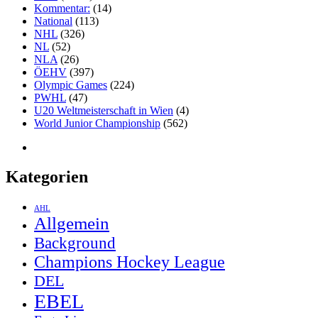
Kommentar:
(14)
National
(113)
NHL
(326)
NL
(52)
NLA
(26)
ÖEHV
(397)
Olympic Games
(224)
PWHL
(47)
U20 Weltmeisterschaft in Wien
(4)
World Junior Championship
(562)
Kategorien
AHL
Allgemein
Background
Champions Hockey League
DEL
EBEL