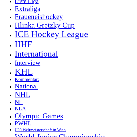
Erste Liga
Extraliga
Fraueneishockey
Hlinka Gretzky Cup
ICE Hockey League
IIHF
International
Interview
KHL
Kommentar:
National
NHL
NL
NLA
Olympic Games
PWHL
U20 Weltmeisterschaft in Wien
World Junior Championship