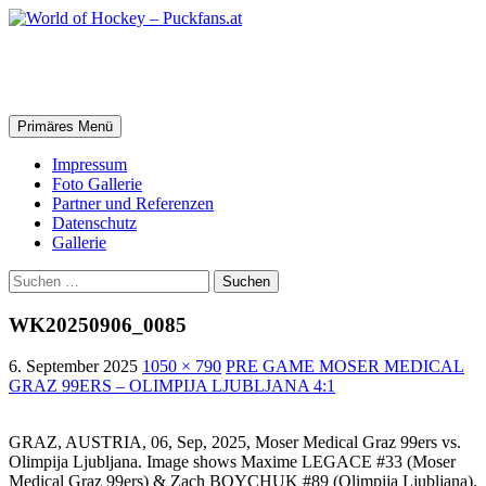
Zum
Inhalt
springen
World of Hockey – Puckfans.at
Suchen
Primäres Menü
Impressum
Foto Gallerie
Partner und Referenzen
Datenschutz
Gallerie
Suchen
nach:
WK20250906_0085
6. September 2025
1050 × 790
PRE GAME MOSER MEDICAL
GRAZ 99ERS – OLIMPIJA LJUBLJANA 4:1
GRAZ, AUSTRIA, 06, Sep, 2025, Moser Medical Graz 99ers vs.
Olimpija Ljubljana. Image shows Maxime LEGACE #33 (Moser
Medical Graz 99ers) & Zach BOYCHUK #89 (Olimpija Ljubljana).