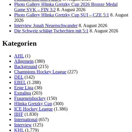
Photo Gallery Hlinka Gretzky Cup 2026 Bronze Medal
Game SVK – FIN 3:2
8. August 2026
Photo Gallery Hlinka Gretzky Cup SUI – CZE 5:1
8. August
2026
Interview Jonah Neuenschwander
8. August 2026
Die Schweiz schlägt Tschechien mit 5:1
8. August 2026
Kategorien
AHL
(1)
Allgemein
(380)
Background
(215)
Champions Hockey League
(227)
DEL
(142)
EBEL
(1.288)
Erste Liga
(38)
Extraliga
(203)
Fraueneishockey
(150)
Hlinka Gretzky Cup
(300)
ICE Hockey League
(1.386)
IIHF
(1.830)
International
(657)
Interview
(125)
KHL
(1.779)