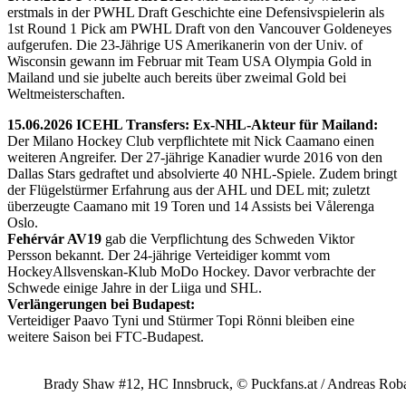
erstmals in der PWHL Draft Geschichte eine Defensivspielerin als
1st Round 1 Pick am PWHL Draft von den Vancouver Goldeneyes
aufgerufen. Die 23-Jährige US Amerikanerin von der Univ. of
Wisconsin gewann im Februar mit Team USA Olympia Gold in
Mailand und sie jubelte auch bereits über zweimal Gold bei
Weltmeisterschaften.
15.06.2026 ICEHL Transfers: Ex-NHL-Akteur für Mailand:
Der Milano Hockey Club verpflichtete mit Nick Caamano einen
weiteren Angreifer. Der 27-jährige Kanadier wurde 2016 von den
Dallas Stars gedraftet und absolvierte 40 NHL-Spiele. Zudem bringt
der Flügelstürmer Erfahrung aus der AHL und DEL mit; zuletzt
überzeugte Caamano mit 19 Toren und 14 Assists bei Vålerenga
Oslo.
Fehérvár AV19
gab die Verpflichtung des Schweden Viktor
Persson bekannt. Der 24-jährige Verteidiger kommt vom
HockeyAllsvenskan-Klub MoDo Hockey. Davor verbrachte der
Schwede einige Jahre in der Liiga und SHL.
Verlängerungen bei Budapest:
Verteidiger Paavo Tyni und Stürmer Topi Rönni bleiben eine
weitere Saison bei FTC-Budapest.
Brady Shaw #12, HC Innsbruck, © Puckfans.at / Andreas Rob