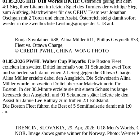
01.05.2026 IIHF U18 Worlds Div.1B:
Österreich geling mit dem
4:1 Sieg über Litauen im letzten Spiel des Turniers der wichtige Sieg
zum Aufstieg. Matchwinner für das ÖEHV Team war Jonathan
Oschgan mit 2 Toren und einen Assist. Österreich steigt damit sofort
wieder in die zweithöchste Leistungsgruppe der U18 auf.
Ronja Savolainen #88, Alina Müller #11, Philips Gwyneth #33
Fleet vs. Ottawa Charge,
© CREDIT PWHL, CHINA_WONG PHOTO
01.05.2026 PWHL Walter Cup Playoffs:
Die Boston Fleet
erzielten im zweiten Drittel innerhalb von 91 Sekunden zwei Tore
und sicherten sich damit einen 2:1-Sieg gegen die Ottawa Charge.
Alina Müller erzielte dabei den Ausgleich. Die Schweizerin Alina
Müller wurde im zweiten Drittel aber zur Matchwinnerin für
Boston. In der 38.Minute erzielte sie mit einem Schuss ins lange
Kreuzeck den Ausgleich und 91 Sekunden später lieferte sie den
Assist für Jamie Lee Rattray zum frühen 2:1 Endstand.
Die Boston Fleet führen die Best of 5 Semifinalserie damit mit 1:0
an.
TRENCIN, SLOVAKIA, 29, Apr, 2026, U18 Men’s Worlds, 
NOR. Image shows game winner for Norway. Photo: Werner K