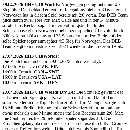
29.04.2026 IIHF U18 Worlds:
Norgwegen gelang mit einm 4:3
Sieg über Deutschland erneut im Relegationsspiel der Klassenerhalt.
Norwegen lag in diesem Spiel bereits mit 2:0 voran. Das DEB Team
glich durch zwei Tore von Max Calce aus und in der 54.Minute
sorgte Luis Becker sogar für den Führungstreffer. In der
Schlussphase glich Norwegen bei einer doppelten Überzahl durch
Niklas Aaram Olsen aus und 23 Sekunden vor dem Ende traf der
selbe Spieler sogar zum später 4:3 Sieg für Norwegen. Das DEB
Team steigt damit erstmals seit 2023 wieder in die Division 1A ab.
27.04.2026 IIHF U18Worlds:
Die Viertelfinalduelle am 29.04.2026 lauten wie folgt:
12:00 in Bratislava
CZE- FIN
14:00 in Trencin
CAN – SWE
16:00 in Bratislava
USA – LAT
18:00 in Trencin
SVK – DEN
23.04.2026 IIHF U18 Worlds Div 1A:
Die Schweiz gewinnt das
entscheidende Spiel gegen Kasachstan mit 3:2 und kehrt damit
sofort wieder in die Top Division zurück. Tim Muenger sorgte in der
15.Minute für die nicht unverdiente Schweizer Führung und nur
etwas mehr als eine Minute später traf Lou Baecher zum 2:0. Max
ime Sauthier machte 29 Sekunden später sogar das 3:0. Die
Kasachen gelang aber noch vor der ersten Pause durch Ilya Gromov
der erste Treffer. Im zweiten Drittel hielt Yannis Zambelli sein Tor