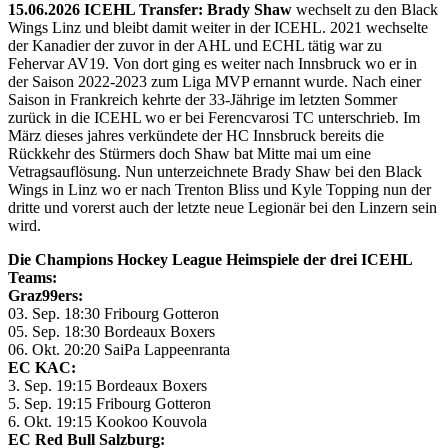
15.06.2026 ICEHL Transfer: Brady Shaw
wechselt zu den Black
Wings Linz und bleibt damit weiter in der ICEHL. 2021 wechselte
der Kanadier der zuvor in der AHL und ECHL tätig war zu
Fehervar AV19. Von dort ging es weiter nach Innsbruck wo er in
der Saison 2022-2023 zum Liga MVP ernannt wurde. Nach einer
Saison in Frankreich kehrte der 33-Jährige im letzten Sommer
zurück in die ICEHL wo er bei Ferencvarosi TC unterschrieb. Im
März dieses jahres verkündete der HC Innsbruck bereits die
Rückkehr des Stürmers doch Shaw bat Mitte mai um eine
Vetragsauflösung. Nun unterzeichnete Brady Shaw bei den Black
Wings in Linz wo er nach Trenton Bliss und Kyle Topping nun der
dritte und vorerst auch der letzte neue Legionär bei den Linzern sein
wird.
Die Champions Hockey League Heimspiele der drei ICEHL
Teams:
Graz99ers:
03. Sep. 18:30 Fribourg Gotteron
05. Sep. 18:30 Bordeaux Boxers
06. Okt. 20:20 SaiPa Lappeenranta
EC KAC:
3. Sep. 19:15 Bordeaux Boxers
5. Sep. 19:15 Fribourg Gotteron
6. Okt. 19:15 Kookoo Kouvola
EC Red Bull Salzburg: