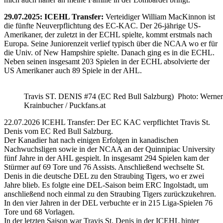
29.07.2025: ICEHL Transfer:
Verteidiger William MacKinnon ist
die fünfte Neuverpflichtung des EC-KAC. Der 26-jährige US-
Amerikaner, der zuletzt in der ECHL spielte, kommt erstmals nach
Europa. Seine Juniorenzeit verlief typisch über die NCAA wo er für
die Univ. of New Hampshire spielte. Danach ging es in die ECHL.
Neben seinen insgesamt 203 Spielen in der ECHL absolvierte der
US Amerikaner auch 89 Spiele in der AHL.
Travis ST. DENIS #74 (EC Red Bull Salzburg) Photo: Werner
Krainbucher / Puckfans.at
22.07.2026 ICEHL Transfer: Der EC KAC verpflichtet Travis St.
Denis vom EC Red Bull Salzburg.
Der Kanadier hat nach einigen Erfolgen in kanadischen
Nachwuchsligen sowie in der NCAA an der Quinnipiac University
fünf Jahre in der AHL gespielt. In insgesamt 294 Spielen kam der
Stürmer auf 69 Tore und 76 Assists. Anschließend wechselte St.
Denis in die deutsche DEL zu den Straubing Tigers, wo er zwei
Jahre blieb. Es folgte eine DEL-Saison beim ERC Ingolstadt, um
anschließend noch einmal zu den Straubing Tigers zurückzukehren.
In den vier Jahren in der DEL verbuchte er in 215 Liga-Spielen 76
Tore und 68 Vorlagen.
In der letzten Saison war Travis St. Denis in der ICEHL hinter