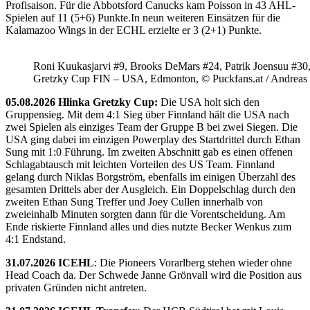
Profisaison. Für die Abbotsford Canucks kam Poisson in 43 AHL-
Spielen auf 11 (5+6) Punkte.In neun weiteren Einsätzen für die
Kalamazoo Wings in der ECHL erzielte er 3 (2+1) Punkte.
Roni Kuukasjarvi #9, Brooks DeMars #24, Patrik Joensuu #30
Gretzky Cup FIN – USA, Edmonton, © Puckfans.at / Andreas
05.08.2026 Hlinka Gretzky Cup:
Die USA holt sich den
Gruppensieg. Mit dem 4:1 Sieg über Finnland hält die USA nach
zwei Spielen als einziges Team der Gruppe B bei zwei Siegen. Die
USA ging dabei im einzigen Powerplay des Startdrittel durch Ethan
Sung mit 1:0 Führung. Im zweiten Abschnitt gab es einen offenen
Schlagabtausch mit leichten Vorteilen des US Team. Finnland
gelang durch Niklas Borgström, ebenfalls im einigen Überzahl des
gesamten Drittels aber der Ausgleich. Ein Doppelschlag durch den
zweiten Ethan Sung Treffer und Joey Cullen innerhalb von
zweieinhalb Minuten sorgten dann für die Vorentscheidung. Am
Ende riskierte Finnland alles und dies nutzte Becker Wenkus zum
4:1 Endstand.
31.07.2026 ICEHL
: Die Pioneers Vorarlberg stehen wieder ohne
Head Coach da. Der Schwede Janne Grönvall wird die Position aus
privaten Gründen nicht antreten.