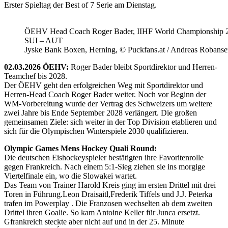
Erster Spieltag der Best of 7 Serie am Dienstag.
ÖEHV Head Coach Roger Bader, IIHF World Championship 
SUI – AUT
Jyske Bank Boxen, Herning, © Puckfans.at / Andreas Robanse
02.03.2026 ÖEHV:
Roger Bader bleibt Sportdirektor und Herren-
Teamchef bis 2028.
Der ÖEHV geht den erfolgreichen Weg mit Sportdirektor und
Herren-Head Coach Roger Bader weiter. Noch vor Beginn der
WM-Vorbereitung wurde der Vertrag des Schweizers um weitere
zwei Jahre bis Ende September 2028 verlängert. Die großen
gemeinsamen Ziele: sich weiter in der Top Division etablieren und
sich für die Olympischen Winterspiele 2030 qualifizieren.
Olympic Games Mens Hockey Quali Round:
Die deutschen Eishockeyspieler bestätigten ihre Favoritenrolle
gegen Frankreich. Nach einem 5:1-Sieg ziehen sie ins morgige
Viertelfinale ein, wo die Slowakei wartet.
Das Team von Trainer Harold Kreis ging im ersten Drittel mit drei
Toren in Führung.Leon Draisaitl,Frederik Tiffels und J.J. Peterka
trafen im Powerplay . Die Franzosen wechselten ab dem zweiten
Drittel ihren Goalie. So kam Antoine Keller für Junca ersetzt.
Gfrankreich steckte aber nicht auf und in der 25. Minute