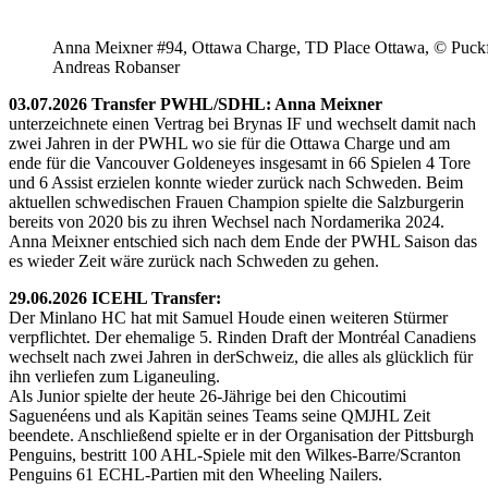
Anna Meixner #94, Ottawa Charge, TD Place Ottawa, © Puckfa
Andreas Robanser
03.07.2026 Transfer PWHL/SDHL: Anna Meixner
unterzeichnete einen Vertrag bei Brynas IF und wechselt damit nach
zwei Jahren in der PWHL wo sie für die Ottawa Charge und am
ende für die Vancouver Goldeneyes insgesamt in 66 Spielen 4 Tore
und 6 Assist erzielen konnte wieder zurück nach Schweden. Beim
aktuellen schwedischen Frauen Champion spielte die Salzburgerin
bereits von 2020 bis zu ihren Wechsel nach Nordamerika 2024.
Anna Meixner entschied sich nach dem Ende der PWHL Saison das
es wieder Zeit wäre zurück nach Schweden zu gehen.
29.06.2026 ICEHL Transfer:
Der Minlano HC hat mit Samuel Houde einen weiteren Stürmer
verpflichtet. Der ehemalige 5. Rinden Draft der Montréal Canadiens
wechselt nach zwei Jahren in derSchweiz, die alles als glücklich für
ihn verliefen zum Liganeuling.
Als Junior spielte der heute 26-Jährige bei den Chicoutimi
Saguenéens und als Kapitän seines Teams seine QMJHL Zeit
beendete. Anschließend spielte er in der Organisation der Pittsburgh
Penguins, bestritt 100 AHL-Spiele mit den Wilkes-Barre/Scranton
Penguins 61 ECHL-Partien mit den Wheeling Nailers.