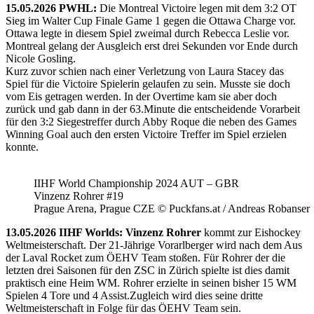
15.05.2026 PWHL:
Die Montreal Victoire legen mit dem 3:2 OT
Sieg im Walter Cup Finale Game 1 gegen die Ottawa Charge vor.
Ottawa legte in diesem Spiel zweimal durch Rebecca Leslie vor.
Montreal gelang der Ausgleich erst drei Sekunden vor Ende durch
Nicole Gosling.
Kurz zuvor schien nach einer Verletzung von Laura Stacey das
Spiel für die Victoire Spielerin gelaufen zu sein. Musste sie doch
vom Eis getragen werden. In der Overtime kam sie aber doch
zurück und gab dann in der 63.Minute die entscheidende Vorarbeit
für den 3:2 Siegestreffer durch Abby Roque die neben des Games
Winning Goal auch den ersten Victoire Treffer im Spiel erzielen
konnte.
IIHF World Championship 2024 AUT – GBR
Vinzenz Rohrer #19
Prague Arena, Prague CZE © Puckfans.at / Andreas Robanser
13.05.2026 IIHF Worlds: Vinzenz Rohrer
kommt zur Eishockey
Weltmeisterschaft. Der 21-Jährige Vorarlberger wird nach dem Aus
der Laval Rocket zum ÖEHV Team stoßen. Für Rohrer der die
letzten drei Saisonen für den ZSC in Zürich spielte ist dies damit
praktisch eine Heim WM. Rohrer erzielte in seinen bisher 15 WM
Spielen 4 Tore und 4 Assist.Zugleich wird dies seine dritte
Weltmeisterschaft in Folge für das ÖEHV Team sein.