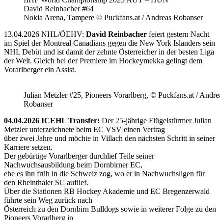
David Reinbacher #64
Nokia Arena, Tampere © Puckfans.at / Andreas Robanser
13.04.2026 NHL/ÖEHV:
David Reinbacher
feiert gestern Nacht
im Spiel der Montreal Canadians gegen die New York Islanders sein
NHL Debüt und ist damit der zehnte Österreicher in der besten Liga
der Welt. Gleich bei der Premiere im Hockeymekka gelingt dem
Vorarlberger ein Assist.
Julian Metzler #25, Pioneers Vorarlberg, © Puckfans.at / Andre
Robanser
04.04.2026 ICEHL Transfer:
Der 25-jährige Flügelstürmer Julian
Metzler unterzeichnete beim EC VSV einen Vertrag
über zwei Jahre und möchte in Villach den nächsten Schritt in seiner
Karriere setzen.
Der gebürtige Vorarlberger durchlief Teile seiner
Nachwuchsausbildung beim Dornbirner EC,
ehe es ihn früh in die Schweiz zog, wo er in Nachwuchsligen für
den Rheinthaler SC auflief.
Über die Stationen RB Hockey Akademie und EC Bregenzerwald
führte sein Weg zurück nach
Österreich zu den Dornbirn Bulldogs sowie in weiterer Folge zu den
Pioneers Vorarlberg in