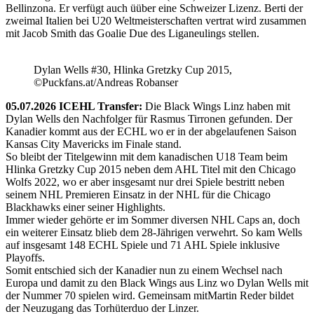
Bellinzona. Er verfügt auch üüber eine Schweizer Lizenz. Berti der
zweimal Italien bei U20 Weltmeisterschaften vertrat wird zusammen
mit Jacob Smith das Goalie Due des Liganeulings stellen.
Dylan Wells #30, Hlinka Gretzky Cup 2015,
©Puckfans.at/Andreas Robanser
05.07.2026 ICEHL Transfer:
Die Black Wings Linz haben mit
Dylan Wells den Nachfolger für Rasmus Tirronen gefunden. Der
Kanadier kommt aus der ECHL wo er in der abgelaufenen Saison
Kansas City Mavericks im Finale stand.
So bleibt der Titelgewinn mit dem kanadischen U18 Team beim
Hlinka Gretzky Cup 2015 neben dem AHL Titel mit den Chicago
Wolfs 2022, wo er aber insgesamt nur drei Spiele bestritt neben
seinem NHL Premieren Einsatz in der NHL für die Chicago
Blackhawks einer seiner Highlights.
Immer wieder gehörte er im Sommer diversen NHL Caps an, doch
ein weiterer Einsatz blieb dem 28-Jährigen verwehrt. So kam Wells
auf insgesamt 148 ECHL Spiele und 71 AHL Spiele inklusive
Playoffs.
Somit entschied sich der Kanadier nun zu einem Wechsel nach
Europa und damit zu den Black Wings aus Linz wo Dylan Wells mit
der Nummer 70 spielen wird. Gemeinsam mitMartin Reder bildet
der Neuzugang das Torhüterduo der Linzer.