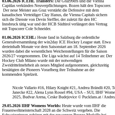
03.06.2026 ICEHL Transfers:
Die Graz99ers und die Vienna
Capitlas verkünden Neuverpflichtungen. Bozen hält den Topscorer.
Der neue Meister aus Graz verstärkt die Defensive mit dem
kanadischen Verteidiger Clay Hanus, die Vienna Capitals sichern
sich die Dienste von Devin Steffler, der zuletzt für den HC
Innsbruck tätig war und der HCB Südtirol verlängert den Vertrag
mit Topscorer Cole Schneider.
01.06.2026 ICEHL:
Heute fand in Salzburg die ordentliche
Generalversammlung der win2day ICE Hockey League statt. Etwa
dreieinhalb Monate vor dem Saisonstart am 18. September 2026
wurden dabei die wesentlichen Weichenstellungen für die Saison
2026/27 vorgenommen. Die Liga wächst auf 14 Teilnehmer an: Der
Hockey Club Milano wurde mit der notwendigen
Zweidrittelmehrheit als neues Mitglied aufgenommen, gleichzeitig
bestätigten die Pioneers Vorarlberg ihre Teilnahme an der
kommenden Spielzeit.
Nicole Vallario #16, Hilary Knight #21, Andrea Brändli #20, T
Janecke #22, Alena Lynn Rossel #94, USA – SUI, IIHF Wome
2025, Budvar Arena, Ceske Budejovice © Puckfans.at / Andre
29.05.2026 IIHF Womens Worlds:
Heute wurde vom IIHF die
Frauenweltmeisterschaft 2028 an die Schweiz vergeben. Die
Schweizerinnen gehören mit der gewonnen Bronze Medaille bei