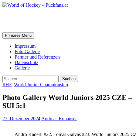
Zum
Inhalt
springen
World of Hockey – Puckfans.at
Suchen
Primäres Menü
Impressum
Foto Gallerie
Partner und Referenzen
Datenschutz
Gallerie
Suchen
nach:
IIHF
,
World Junior Championship
Photo Gallery World Juniors 2025 CZE –
SUI 5:1
27. Dezember 2024
Andreas Robanser
Andro Kaderli #22, Tomas Galvas #23, World Juniors 2025 C