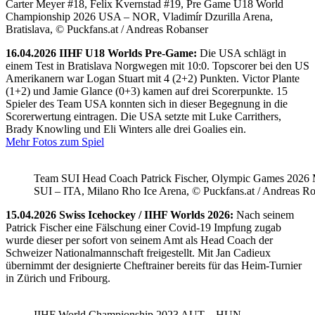
Carter Meyer #18, Felix Kvernstad #19, Pre Game U18 World
Championship 2026 USA – NOR, Vladimír Dzurilla Arena,
Bratislava, © Puckfans.at / Andreas Robanser
16.04.2026 IIHF U18 Worlds Pre-Game:
Die USA schlägt in
einem Test in Bratislava Norgwegen mit 10:0. Topscorer bei den US
Amerikanern war Logan Stuart mit 4 (2+2) Punkten. Victor Plante
(1+2) und Jamie Glance (0+3) kamen auf drei Scorerpunkte. 15
Spieler des Team USA konnten sich in dieser Begegnung in die
Scorerwertung eintragen. Die USA setzte mit Luke Carrithers,
Brady Knowling und Eli Winters alle drei Goalies ein.
Mehr Fotos zum Spiel
Team SUI Head Coach Patrick Fischer, Olympic Games 202
SUI – ITA, Milano Rho Ice Arena, © Puckfans.at / Andreas R
15.04.2026 Swiss Icehockey / IIHF Worlds 2026:
Nach seinem
Patrick Fischer eine Fälschung einer Covid-19 Impfung zugab
wurde dieser per sofort von seinem Amt als Head Coach der
Schweizer Nationalmannschaft freigestellt. Mit Jan Cadieux
übernimmt der designierte Cheftrainer bereits für das Heim-Turnier
in Zürich und Fribourg.
IIHF World Championship 2023 AUT – HUN