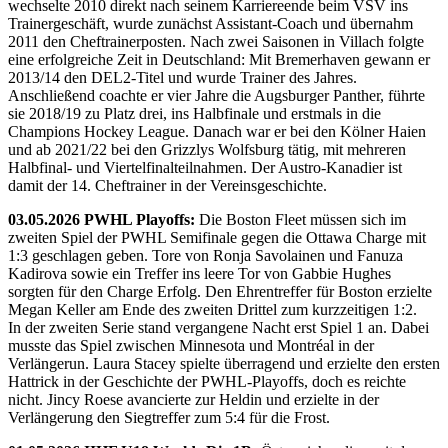
wechselte 2010 direkt nach seinem Karriereende beim VSV ins
Trainergeschäft, wurde zunächst Assistant-Coach und übernahm
2011 den Cheftrainerposten. Nach zwei Saisonen in Villach folgte
eine erfolgreiche Zeit in Deutschland: Mit Bremerhaven gewann er
2013/14 den DEL2-Titel und wurde Trainer des Jahres.
Anschließend coachte er vier Jahre die Augsburger Panther, führte
sie 2018/19 zu Platz drei, ins Halbfinale und erstmals in die
Champions Hockey League. Danach war er bei den Kölner Haien
und ab 2021/22 bei den Grizzlys Wolfsburg tätig, mit mehreren
Halbfinal- und Viertelfinalteilnahmen. Der Austro-Kanadier ist
damit der 14. Cheftrainer in der Vereinsgeschichte.
03.05.2026 PWHL Playoffs:
Die Boston Fleet müssen sich im
zweiten Spiel der PWHL Semifinale gegen die Ottawa Charge mit
1:3 geschlagen geben. Tore von Ronja Savolainen und Fanuza
Kadirova sowie ein Treffer ins leere Tor von Gabbie Hughes
sorgten für den Charge Erfolg. Den Ehrentreffer für Boston erzielte
Megan Keller am Ende des zweiten Drittel zum kurzzeitigen 1:2.
In der zweiten Serie stand vergangene Nacht erst Spiel 1 an. Dabei
musste das Spiel zwischen Minnesota und Montréal in der
Verlängerun. Laura Stacey spielte überragend und erzielte den ersten
Hattrick in der Geschichte der PWHL-Playoffs, doch es reichte
nicht. Jincy Roese avancierte zur Heldin und erzielte in der
Verlängerung den Siegtreffer zum 5:4 für die Frost.