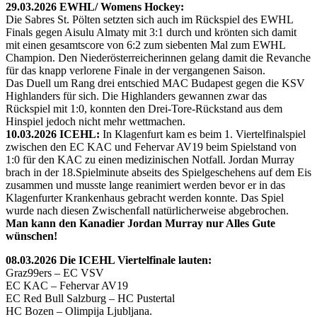
29.03.2026 EWHL/ Womens Hockey:
Die Sabres St. Pölten setzten sich auch im Rückspiel des EWHL
Finals gegen Aisulu Almaty mit 3:1 durch und krönten sich damit
mit einen gesamtscore von 6:2 zum siebenten Mal zum EWHL
Champion. Den Niederösterreicherinnen gelang damit die Revanche
für das knapp verlorene Finale in der vergangenen Saison.
Das Duell um Rang drei entschied MAC Budapest gegen die KSV
Highlanders für sich. Die Highlanders gewannen zwar das
Rückspiel mit 1:0, konnten den Drei-Tore-Rückstand aus dem
Hinspiel jedoch nicht mehr wettmachen.
10.03.2026 ICEHL:
In Klagenfurt kam es beim 1. Viertelfinalspiel
zwischen den EC KAC und Fehervar AV19 beim Spielstand von
1:0 für den KAC zu einen medizinischen Notfall. Jordan Murray
brach in der 18.Spielminute abseits des Spielgeschehens auf dem Eis
zusammen und musste lange reanimiert werden bevor er in das
Klagenfurter Krankenhaus gebracht werden konnte. Das Spiel
wurde nach diesen Zwischenfall natürlicherweise abgebrochen.
Man kann den Kanadier Jordan Murray nur Alles Gute
wünschen!
08.03.2026 Die ICEHL Viertelfinale lauten:
Graz99ers – EC VSV
EC KAC – Fehervar AV19
EC Red Bull Salzburg – HC Pustertal
HC Bozen – Olimpija Ljubljana.