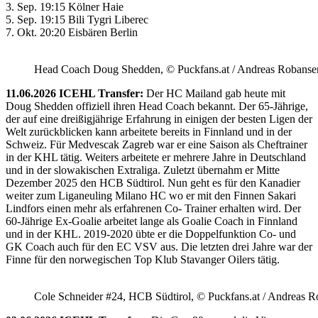
3. Sep. 19:15 Kölner Haie
5. Sep. 19:15 Bili Tygri Liberec
7. Okt. 20:20 Eisbären Berlin
Head Coach Doug Shedden, © Puckfans.at / Andreas Robanse
11.06.2026 ICEHL Transfer:
Der HC Mailand gab heute mit
Doug Shedden offiziell ihren Head Coach bekannt. Der 65-Jährige,
der auf eine dreißigjährige Erfahrung in einigen der besten Ligen der
Welt zurückblicken kann arbeitete bereits in Finnland und in der
Schweiz. Für Medvescak Zagreb war er eine Saison als Cheftrainer
in der KHL tätig. Weiters arbeitete er mehrere Jahre in Deutschland
und in der slowakischen Extraliga. Zuletzt übernahm er Mitte
Dezember 2025 den HCB Südtirol. Nun geht es für den Kanadier
weiter zum Liganeuling Milano HC wo er mit den Finnen Sakari
Lindfors einen mehr als erfahrenen Co- Trainer erhalten wird. Der
60-Jährige Ex-Goalie arbeitet lange als Goalie Coach in Finnland
und in der KHL. 2019-2020 übte er die Doppelfunktion Co- und
GK Coach auch für den EC VSV aus. Die letzten drei Jahre war der
Finne für den norwegischen Top Klub Stavanger Oilers tätig.
Cole Schneider #24, HCB Südtirol, © Puckfans.at / Andreas R