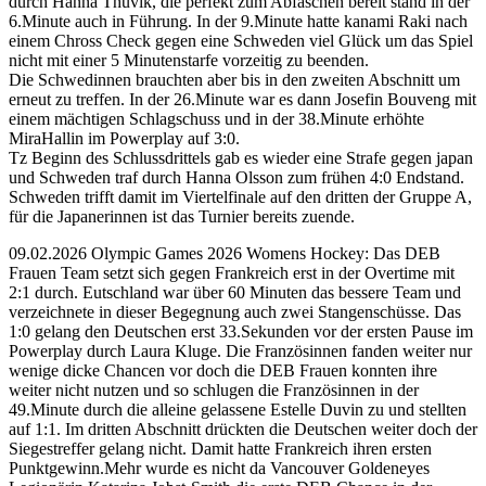
durch Hanna Thuvik, die perfekt zum Abfäschen bereit stand in der
6.Minute auch in Führung. In der 9.Minute hatte kanami Raki nach
einem Chross Check gegen eine Schweden viel Glück um das Spiel
nicht mit einer 5 Minutenstarfe vorzeitig zu beenden.
Die Schwedinnen brauchten aber bis in den zweiten Abschnitt um
erneut zu treffen. In der 26.Minute war es dann Josefin Bouveng mit
einem mächtigen Schlagschuss und in der 38.Minute erhöhte
MiraHallin im Powerplay auf 3:0.
Tz Beginn des Schlussdrittels gab es wieder eine Strafe gegen japan
und Schweden traf durch Hanna Olsson zum frühen 4:0 Endstand.
Schweden trifft damit im Viertelfinale auf den dritten der Gruppe A,
für die Japanerinnen ist das Turnier bereits zuende.
09.02.2026 Olympic Games 2026 Womens Hockey: Das DEB
Frauen Team setzt sich gegen Frankreich erst in der Overtime mit
2:1 durch. Eutschland war über 60 Minuten das bessere Team und
verzeichnete in dieser Begegnung auch zwei Stangenschüsse. Das
1:0 gelang den Deutschen erst 33.Sekunden vor der ersten Pause im
Powerplay durch Laura Kluge. Die Französinnen fanden weiter nur
wenige dicke Chancen vor doch die DEB Frauen konnten ihre
weiter nicht nutzen und so schlugen die Französinnen in der
49.Minute durch die alleine gelassene Estelle Duvin zu und stellten
auf 1:1. Im dritten Abschnitt drückten die Deutschen weiter doch der
Siegestreffer gelang nicht. Damit hatte Frankreich ihren ersten
Punktgewinn.Mehr wurde es nicht da Vancouver Goldeneyes