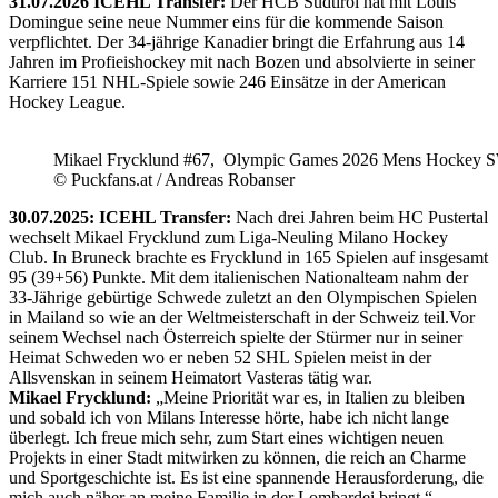
31.07.2026 ICEHL Transfer:
Der HCB Südtirol hat mit Louis
Domingue seine neue Nummer eins für die kommende Saison
verpflichtet. Der 34-jährige Kanadier bringt die Erfahrung aus 14
Jahren im Profieishockey mit nach Bozen und absolvierte in seiner
Karriere 151 NHL-Spiele sowie 246 Einsätze in der American
Hockey League.
Mikael Frycklund #67, Olympic Games 2026 Mens Hockey 
© Puckfans.at / Andreas Robanser
30.07.2025: ICEHL Transfer:
Nach drei Jahren beim HC Pustertal
wechselt Mikael Frycklund zum Liga-Neuling Milano Hockey
Club. In Bruneck brachte es Frycklund in 165 Spielen auf insgesamt
95 (39+56) Punkte. Mit dem italienischen Nationalteam nahm der
33-Jährige gebürtige Schwede zuletzt an den Olympischen Spielen
in Mailand so wie an der Weltmeisterschaft in der Schweiz teil.Vor
seinem Wechsel nach Österreich spielte der Stürmer nur in seiner
Heimat Schweden wo er neben 52 SHL Spielen meist in der
Allsvenskan in seinem Heimatort Vasteras tätig war.
Mikael Frycklund:
„Meine Priorität war es, in Italien zu bleiben
und sobald ich von Milans Interesse hörte, habe ich nicht lange
überlegt. Ich freue mich sehr, zum Start eines wichtigen neuen
Projekts in einer Stadt mitwirken zu können, die reich an Charme
und Sportgeschichte ist. Es ist eine spannende Herausforderung, die
mich auch näher an meine Familie in der Lombardei bringt.“