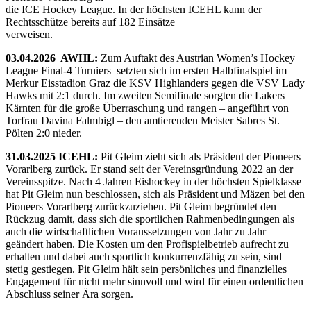
die ICE Hockey League. In der höchsten ICEHL kann der
Rechtsschütze bereits auf 182 Einsätze
verweisen.
03.04.2026 AWHL:
Zum Auftakt des Austrian Women’s Hockey
League Final-4 Turniers setzten sich im ersten Halbfinalspiel im
Merkur Eisstadion Graz die KSV Highlanders gegen die VSV Lady
Hawks mit 2:1 durch. Im zweiten Semifinale sorgten die Lakers
Kärnten für die große Überraschung und rangen – angeführt von
Torfrau Davina Falmbigl – den amtierenden Meister Sabres St.
Pölten 2:0 nieder.
31.03.2025 ICEHL:
Pit Gleim zieht sich als Präsident der Pioneers
Vorarlberg zurück. Er stand seit der Vereinsgründung 2022 an der
Vereinsspitze. Nach 4 Jahren Eishockey in der höchsten Spielklasse
hat Pit Gleim nun beschlossen, sich als Präsident und Mäzen bei den
Pioneers Vorarlberg zurückzuziehen. Pit Gleim begründet den
Rückzug damit, dass sich die sportlichen Rahmenbedingungen als
auch die wirtschaftlichen Voraussetzungen von Jahr zu Jahr
geändert haben. Die Kosten um den Profispielbetrieb aufrecht zu
erhalten und dabei auch sportlich konkurrenzfähig zu sein, sind
stetig gestiegen. Pit Gleim hält sein persönliches und finanzielles
Engagement für nicht mehr sinnvoll und wird für einen ordentlichen
Abschluss seiner Ära sorgen.