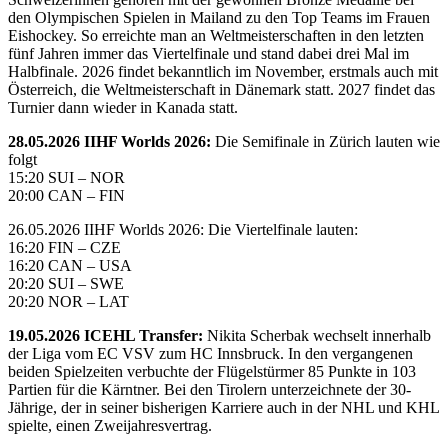
den Olympischen Spielen in Mailand zu den Top Teams im Frauen
Eishockey. So erreichte man an Weltmeisterschaften in den letzten
fünf Jahren immer das Viertelfinale und stand dabei drei Mal im
Halbfinale. 2026 findet bekanntlich im November, erstmals auch mit
Österreich, die Weltmeisterschaft in Dänemark statt. 2027 findet das
Turnier dann wieder in Kanada statt.
28.05.2026 IIHF Worlds 2026:
Die Semifinale in Zürich lauten wie
folgt
15:20 SUI – NOR
20:00 CAN – FIN
26.05.2026 IIHF Worlds 2026: Die Viertelfinale lauten:
16:20 FIN – CZE
16:20 CAN – USA
20:20 SUI – SWE
20:20 NOR – LAT
19.05.2026 ICEHL Transfer:
Nikita Scherbak wechselt innerhalb
der Liga vom EC VSV zum HC Innsbruck. In den vergangenen
beiden Spielzeiten verbuchte der Flügelstürmer 85 Punkte in 103
Partien für die Kärntner. Bei den Tirolern unterzeichnete der 30-
Jährige, der in seiner bisherigen Karriere auch in der NHL und KHL
spielte, einen Zweijahresvertrag.