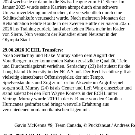
2024 wechselte er dann in die Swiss League zum HC Sierre. Im
Januar 2025 wurde seine Karriere abrupt durch eine schwere
Unterarmverletzung unterbrochen, die versehentlich durch eine
Schlittschuhkufe verursacht wurde. Nach mehreren Monaten der
Rehabilitation kehrte Houde in der zweiten Hälfte der Saison 2025-
2026 ins Training zurück, fand aber keinen Platz mehr im Kader
von Sierre. Nun versucht der Kanadier einen Neustart in der
Olympia Stadt.
29.06.2026 ICEHL Transfers:
Noah Serdachny und Blake Murray sollen dem Angriff der
Vorarlberger in der kommenden Saison zusätzliche Qualität, Tiefe
und Durchschlagskraft verleihen. Serdachny (23) lief zuletzt für die
Long Island University in der NCAA auf. Der Rechtsschütze gilt als
vielseitig einsetzbarer Offensivspieler, der mit Tempo,
Spielverständnis und Zug zum Tor für Akzente im Angriffsspiel
sorgen soll. Murray (24) ist als Center und Left Wing einsetzbar und
stand zuletzt bei den Fort Wayne Komets in der ECHL unter
Vertrag. Murray wurde 2019 in der 6. Runde von den Carolina
Hurricanes gedraftet und bringt wertvolle Erfahrung aus
verschiedenen nordamerikanischen Ligen mit.
Gavin McKenna #9, Team Canada, © Puckfans.at / Andreas R