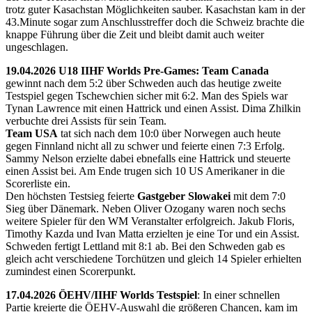
trotz guter Kasachstan Möglichkeiten sauber. Kasachstan kam in der
43.Minute sogar zum Anschlusstreffer doch die Schweiz brachte die
knappe Führung über die Zeit und bleibt damit auch weiter
ungeschlagen.
19.04.2026 U18 IIHF Worlds Pre-Games: Team Canada
gewinnt nach dem 5:2 über Schweden auch das heutige zweite
Testspiel gegen Tschewchien sicher mit 6:2. Man des Spiels war
Tynan Lawrence mit einen Hattrick und einen Assist. Dima Zhilkin
verbuchte drei Assists für sein Team.
Team USA
tat sich nach dem 10:0 über Norwegen auch heute
gegen Finnland nicht all zu schwer und feierte einen 7:3 Erfolg.
Sammy Nelson erzielte dabei ebnefalls eine Hattrick und steuerte
einen Assist bei. Am Ende trugen sich 10 US Amerikaner in die
Scorerliste ein.
Den höchsten Testsieg feierte
Gastgeber Slowakei
mit dem 7:0
Sieg über Dänemark. Neben Oliver Ozogany waren noch sechs
weitere Spieler für den WM Veranstalter erfolgreich. Jakub Floris,
Timothy Kazda und Ivan Matta erzielten je eine Tor und ein Assist.
Schweden fertigt Lettland mit 8:1 ab. Bei den Schweden gab es
gleich acht verschiedene Torchützen und gleich 14 Spieler erhielten
zumindest einen Scorerpunkt.
17.04.2026 ÖEHV/IIHF Worlds Testspiel
: In einer schnellen
Partie kreierte die ÖEHV-Auswahl die größeren Chancen, kam im