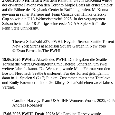
27.06.2026 NHL Draft:
Mit dem Kanadier Gavin McKenna wurde
der erwartete Favorit von den Toronto Maple Leafs als erster Spieler
auf die Bühne des Keybank Center in Buffalo gerufen. McKenna
gewann in seiner Karriere mit Team Canada den Hlinka Gretzky
Cup so wie die U18 Weltmeisterschft 2025. In der vergangenen
Saison bestritt der 18-Jährige seine erste NCAA Spielzeit für die
Penn State Univ.ersity.
Theresa Schafzahl #37, PWHL Regular Season Seattle Torrent 
New York Sirens at Madison Square Garden in New York
© Evan Bernstein/The PWHL
18.06.2026 PWHL:
Abseits des PWHL Drafts gaben die Seattle
Torrent die Vertragsverlängerung mit Theresa Schafzahl um zwei
weitere Jahre bekannt. Die Weizerin, wurde Mitte Februar von den
Boston Fleet nach Seattle transferiert. Für die Torrent gelangen ihr
dann in 11 Spielen 9 (2+7) Punkte. Zusammen mit Aneta Tejralova
und Emily Brown erhielt die 26-Jährige Schafzahl einen zwei Jahres
Vertrag.
Caroline Harvey, Team USA IIHF Womens Worlds 2025, © Puc
Andreas Robanser
17.06.2026 PWHL Draft 2026:
Mit Caroline Harvey wurde