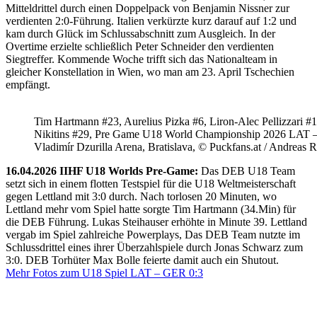
Mitteldrittel durch einen Doppelpack von Benjamin Nissner zur
verdienten 2:0-Führung. Italien verkürzte kurz darauf auf 1:2 und
kam durch Glück im Schlussabschnitt zum Ausgleich. In der
Overtime erzielte schließlich Peter Schneider den verdienten
Siegtreffer. Kommende Woche trifft sich das Nationalteam in
gleicher Konstellation in Wien, wo man am 23. April Tschechien
empfängt.
Tim Hartmann #23, Aurelius Pizka #6, Liron-Alec Pellizzari #16
Nikitins #29, Pre Game U18 World Championship 2026 LAT 
Vladimír Dzurilla Arena, Bratislava, © Puckfans.at / Andreas 
16.04.2026 IIHF U18 Worlds Pre-Game:
Das DEB U18 Team
setzt sich in einem flotten Testspiel für die U18 Weltmeisterschaft
gegen Lettland mit 3:0 durch. Nach torlosen 20 Minuten, wo
Lettland mehr vom Spiel hatte sorgte Tim Hartmann (34.Min) für
die DEB Führung. Lukas Steihauser erhöhte in Minute 39. Lettland
vergab im Spiel zahlreiche Powerplays, Das DEB Team nutzte im
Schlussdrittel eines ihrer Überzahlspiele durch Jonas Schwarz zum
3:0. DEB Torhüter Max Bolle feierte damit auch ein Shutout.
Mehr Fotos zum U18 Spiel LAT – GER 0:3