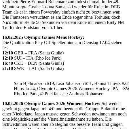
verkürztePierre-Édouard Bellemare zumindest einmal. In der 48.
Minute sorgte Goalie Joshua Samanski wieder für Ruhe im DEB
Team als er in einem Powerplay einfach nicht zu bezwingen war.
Die Franzosen versuchten es am Ende sogar ohne Torhüter, doch
Nico Sturm stellte 56 Sekunden vor dem Ende mit einem Emty Net
Treffer den Endstand von 5:1 her.
16.02.2025 Olympic Games Mens Hockey:
Die Qualification Play Off Spieltermine am Dienstag 17.04 stehen
fest.
12:10
GER – FRA (Santa Giulia)
12:10
SUI – ITA (Rho Ice Park)
16:40
CZE – DEN (Santa Giulia)
21:10
SWE – LAT (Santa Giulia)
Sara Hjalmarsson #19, Lisa Johansson #51, Hanna Thuvik #22
Hitosato #4, Olympic Games 2026 Womens Hockey JPN – S
Rho Ice Park, © Puckfans.at / Andreas Robanser
10.02.2026 Olympic Games 2026 Womens Hockey:
Schweden
gewinnt gegen Japan mit 4:0 und beendet die Gruppe B damit ohne
einer Niederlage. Japan musste gegen Schweden gewinnen um noch
eine Möglichkeit auf die Viertelfinalteilnahme zu haben. Die
Schwedinnen waren aber ab Beginn das bessere Team und gingen