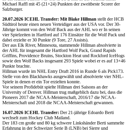
Michael Raffl mit 45 (21+24) Punkten der zweitbeste Scorer der
Salzburger.
20.07.2026 ICEHL Transfer: Mit Blake Hillman
stellt der HCB
Südtirol heute einen neuen Verteidiger aus der USA vor. Der 30-
Jährige kommt von den Wolf Back aus der AHL wo er In seinen
vier Spielzeiten in Hartford auf 176 Einsätze für die Wolf Pack und
dabei erzielte er 30 Punkte (9 Tore, 27 Assists).
Der aus Elk River, Minnesota, stammende Hillman absolvierte in
der AHL für insgesamt die Hartford Wolf Pack, Grand Rapids
Griffins, Providence Bruins, Stockton Heat und Rockford IceHogs
sowie den Wolf Backs insgesamt 293 Spiele wobei er es auf 13+46
Punkte brachte.
Hillman wurde im NHL Entry Draft 2016 in Runde 6 als Pick173.
Stelle von den Blackhawks ausgewählt und absolvierte vier NHL-
Spiele in denen er ein Tor erzielten konnte.
Vor seinem Profidebüt spielte Hillman drei Saisons an der
University of Denver. Hillman trug maßgeblich dazu bei, dass die
Pioneers 2017 die NCAA-Meisterschaft, 2016/17 die NCAA-
Meisterschaft und 2018 die NCAA-Meisterschaft gewannen.
16.07.2026 ICEHL Transfer:
Der 21-jährige Edoardo Berti
wechselt zum Hockey Club Mailand.
Der 183 cm große und 80 kg schwere Linkshänder Berti sammelte
Erfahrung in der Schweizer Serie B (LNB) bei Sierre und