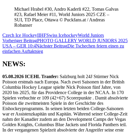
Michael Hrabel #30, Andro Kaderli #22, Tomas Galvas
#23, Rafael Meier #11, World Juniors 2025 CZE –
SUI, TD Place, Ottawa © Puckfans.at / Andreas
Robanser
Czech Ice Hockey
IIHF
Swiss Icehockey
World Juniors
Beitragsnavigation
Vorheriger Beitrag
PHOTO GALLERY WORLD JUNIORS 2025
USA – GER 10:4
Nächster Beitrag
Die Tschechen feiern einen zu
einfachen Auftaktsieg
NEWS:
05.08.2026 ICEHL Tranfer:
Salzburg holt 24J Stürmer Nick
Poisson erstmals nach Europa. Nach zwei Saisonen in der British
Columbia Hockey League spielte Nick Poisson fünf Jahre, von
2020 bis 2025, für das Providence College in der NCAA. In 170
Spielen verbuchte er 109 (42+67) Scorerpunkte . Damit absolvierte
Poisson die zweitmeisten Spiele in der Geschichte des
Eishockeyprogramms. In seinen letzten beiden College-Saisonen
war er Assistenzkapitän und Kapitän. Während seiner College-Zeit
nahm der Kanadier zudem an den Development Camps der Vegas
Golden Knights, Columbus Blue Jackets und Florida Panthers teil.
In der vergangenen Spielzeit absolvierte der Angreifer seine erste