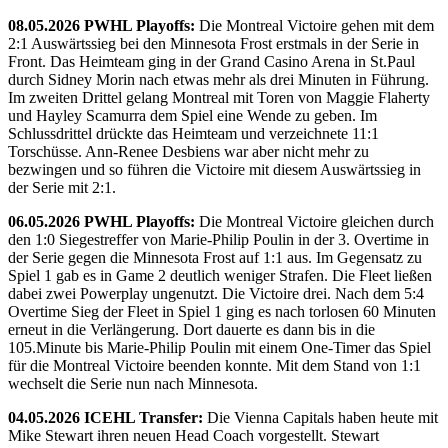
08.05.2026 PWHL Playoffs:
Die Montreal Victoire gehen mit dem
2:1 Auswärtssieg bei den Minnesota Frost erstmals in der Serie in
Front. Das Heimteam ging in der Grand Casino Arena in St.Paul
durch Sidney Morin nach etwas mehr als drei Minuten in Führung.
Im zweiten Drittel gelang Montreal mit Toren von Maggie Flaherty
und Hayley Scamurra dem Spiel eine Wende zu geben. Im
Schlussdrittel drückte das Heimteam und verzeichnete 11:1
Torschüsse. Ann-Renee Desbiens war aber nicht mehr zu
bezwingen und so führen die Victoire mit diesem Auswärtssieg in
der Serie mit 2:1.
06.05.2026 PWHL Playoffs:
Die Montreal Victoire gleichen durch
den 1:0 Siegestreffer von Marie-Philip Poulin in der 3. Overtime in
der Serie gegen die Minnesota Frost auf 1:1 aus. Im Gegensatz zu
Spiel 1 gab es in Game 2 deutlich weniger Strafen. Die Fleet ließen
dabei zwei Powerplay ungenutzt. Die Victoire drei. Nach dem 5:4
Overtime Sieg der Fleet in Spiel 1 ging es nach torlosen 60 Minuten
erneut in die Verlängerung. Dort dauerte es dann bis in die
105.Minute bis Marie-Philip Poulin mit einem One-Timer das Spiel
für die Montreal Victoire beenden konnte. Mit dem Stand von 1:1
wechselt die Serie nun nach Minnesota.
04.05.2026 ICEHL Transfer:
Die Vienna Capitals haben heute mit
Mike Stewart ihren neuen Head Coach vorgestellt. Stewart