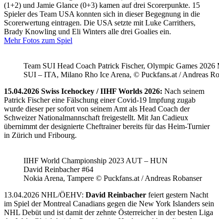
(1+2) und Jamie Glance (0+3) kamen auf drei Scorerpunkte. 15
Spieler des Team USA konnten sich in dieser Begegnung in die
Scorerwertung eintragen. Die USA setzte mit Luke Carrithers,
Brady Knowling und Eli Winters alle drei Goalies ein.
Mehr Fotos zum Spiel
Team SUI Head Coach Patrick Fischer, Olympic Games 202
SUI – ITA, Milano Rho Ice Arena, © Puckfans.at / Andreas R
15.04.2026 Swiss Icehockey / IIHF Worlds 2026:
Nach seinem
Patrick Fischer eine Fälschung einer Covid-19 Impfung zugab
wurde dieser per sofort von seinem Amt als Head Coach der
Schweizer Nationalmannschaft freigestellt. Mit Jan Cadieux
übernimmt der designierte Cheftrainer bereits für das Heim-Turnier
in Zürich und Fribourg.
IIHF World Championship 2023 AUT – HUN
David Reinbacher #64
Nokia Arena, Tampere © Puckfans.at / Andreas Robanser
13.04.2026 NHL/ÖEHV:
David Reinbacher
feiert gestern Nacht
im Spiel der Montreal Canadians gegen die New York Islanders sein
NHL Debüt und ist damit der zehnte Österreicher in der besten Liga