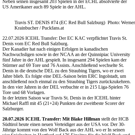
Neben seinen insgesamt 203 Spielen in der ECHL absolvierte der
US Amerikaner auch 89 Spiele in der AHL.
Travis ST. DENIS #74 (EC Red Bull Salzburg) Photo: Werner
Krainbucher / Puckfans.at
22.07.2026 ICEHL Transfer: Der EC KAC verpflichtet Travis St.
Denis vom EC Red Bull Salzburg.
Der Kanadier hat nach einigen Erfolgen in kanadischen
Nachwuchsligen sowie in der NCAA an der Quinnipiac University
fünf Jahre in der AHL gespielt. In insgesamt 294 Spielen kam der
Stürmer auf 69 Tore und 76 Assists. Anschließend wechselte St.
Denis in die deutsche DEL zu den Straubing Tigers, wo er zwei
Jahre blieb. Es folgte eine DEL-Saison beim ERC Ingolstadt, um
anschließend noch einmal zu den Straubing Tigers zurückzukehren.
In den vier Jahren in der DEL verbuchte er in 215 Liga-Spielen 76
Tore und 68 Vorlagen.
In der letzten Saison war Travis St. Denis in der ICEHL hinter
Michael Raffl mit 45 (21+24) Punkten der zweitbeste Scorer der
Salzburger.
20.07.2026 ICEHL Transfer: Mit Blake Hillman
stellt der HCB
Südtirol heute einen neuen Verteidiger aus der USA vor. Der 30-
Jährige kommt von den Wolf Back aus der AHL wo er In seinen