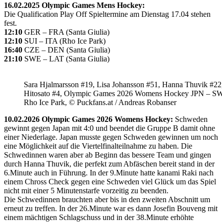
16.02.2025 Olympic Games Mens Hockey:
Die Qualification Play Off Spieltermine am Dienstag 17.04 stehen
fest.
12:10
GER – FRA (Santa Giulia)
12:10
SUI – ITA (Rho Ice Park)
16:40
CZE – DEN (Santa Giulia)
21:10
SWE – LAT (Santa Giulia)
Sara Hjalmarsson #19, Lisa Johansson #51, Hanna Thuvik #22
Hitosato #4, Olympic Games 2026 Womens Hockey JPN – S
Rho Ice Park, © Puckfans.at / Andreas Robanser
10.02.2026 Olympic Games 2026 Womens Hockey:
Schweden
gewinnt gegen Japan mit 4:0 und beendet die Gruppe B damit ohne
einer Niederlage. Japan musste gegen Schweden gewinnen um noch
eine Möglichkeit auf die Viertelfinalteilnahme zu haben. Die
Schwedinnen waren aber ab Beginn das bessere Team und gingen
durch Hanna Thuvik, die perfekt zum Abfäschen bereit stand in der
6.Minute auch in Führung. In der 9.Minute hatte kanami Raki nach
einem Chross Check gegen eine Schweden viel Glück um das Spiel
nicht mit einer 5 Minutenstarfe vorzeitig zu beenden.
Die Schwedinnen brauchten aber bis in den zweiten Abschnitt um
erneut zu treffen. In der 26.Minute war es dann Josefin Bouveng mit
einem mächtigen Schlagschuss und in der 38.Minute erhöhte