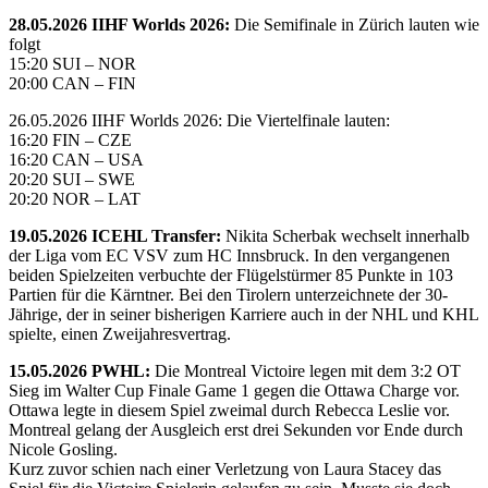
28.05.2026 IIHF Worlds 2026:
Die Semifinale in Zürich lauten wie
folgt
15:20 SUI – NOR
20:00 CAN – FIN
26.05.2026 IIHF Worlds 2026: Die Viertelfinale lauten:
16:20 FIN – CZE
16:20 CAN – USA
20:20 SUI – SWE
20:20 NOR – LAT
19.05.2026 ICEHL Transfer:
Nikita Scherbak wechselt innerhalb
der Liga vom EC VSV zum HC Innsbruck. In den vergangenen
beiden Spielzeiten verbuchte der Flügelstürmer 85 Punkte in 103
Partien für die Kärntner. Bei den Tirolern unterzeichnete der 30-
Jährige, der in seiner bisherigen Karriere auch in der NHL und KHL
spielte, einen Zweijahresvertrag.
15.05.2026 PWHL:
Die Montreal Victoire legen mit dem 3:2 OT
Sieg im Walter Cup Finale Game 1 gegen die Ottawa Charge vor.
Ottawa legte in diesem Spiel zweimal durch Rebecca Leslie vor.
Montreal gelang der Ausgleich erst drei Sekunden vor Ende durch
Nicole Gosling.
Kurz zuvor schien nach einer Verletzung von Laura Stacey das