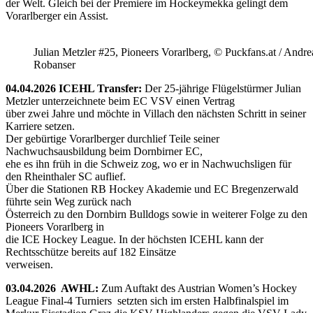
der Welt. Gleich bei der Premiere im Hockeymekka gelingt dem
Vorarlberger ein Assist.
Julian Metzler #25, Pioneers Vorarlberg, © Puckfans.at / Andre
Robanser
04.04.2026 ICEHL Transfer:
Der 25-jährige Flügelstürmer Julian
Metzler unterzeichnete beim EC VSV einen Vertrag
über zwei Jahre und möchte in Villach den nächsten Schritt in seiner
Karriere setzen.
Der gebürtige Vorarlberger durchlief Teile seiner
Nachwuchsausbildung beim Dornbirner EC,
ehe es ihn früh in die Schweiz zog, wo er in Nachwuchsligen für
den Rheinthaler SC auflief.
Über die Stationen RB Hockey Akademie und EC Bregenzerwald
führte sein Weg zurück nach
Österreich zu den Dornbirn Bulldogs sowie in weiterer Folge zu den
Pioneers Vorarlberg in
die ICE Hockey League. In der höchsten ICEHL kann der
Rechtsschütze bereits auf 182 Einsätze
verweisen.
03.04.2026 AWHL:
Zum Auftakt des Austrian Women’s Hockey
League Final-4 Turniers setzten sich im ersten Halbfinalspiel im