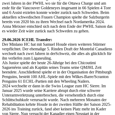
zwei Jahren in der PWHL wo sie für die Ottawa Charge und am
ende für die Vancouver Goldeneyes insgesamt in 66 Spielen 4 Tore
und 6 Assist erzielen konnte wieder zurück nach Schweden. Beim
aktuellen schwedischen Frauen Champion spielte die Salzburgerin
bereits von 2020 bis zu ihren Wechsel nach Nordamerika 2024.
Anna Meixner entschied sich nach dem Ende der PWHL Saison das
es wieder Zeit wäre zurück nach Schweden zu gehen.
29.06.2026 ICEHL Transfer:
Der Minlano HC hat mit Samuel Houde einen weiteren Stürmer
verpflichtet. Der ehemalige 5. Rinden Draft der Montréal Canadiens
wechselt nach zwei Jahren in derSchweiz, die alles als glücklich für
ihn verliefen zum Liganeuling.
Als Junior spielte der heute 26-Jährige bei den Chicoutimi
Saguenéens und als Kapitän seines Teams seine QMJHL Zeit
beendete. Anschließend spielte er in der Organisation der Pittsburgh
Penguins, bestritt 100 AHL-Spiele mit den Wilkes-Barre/Scranton
Penguins 61 ECHL-Partien mit den Wheeling Nailers.
2024 wechselte er dann in die Swiss League zum HC Sierre. Im
Januar 2025 wurde seine Karriere abrupt durch eine schwere
Unterarmverletzung unterbrochen, die versehentlich durch eine
Schlittschuhkufe verursacht wurde. Nach mehreren Monaten der
Rehabilitation kehrte Houde in der zweiten Hälfte der Saison 2025-
2026 ins Training zurück, fand aber keinen Platz mehr im Kader
von Sierre. Nun versucht der Kanadier einen Neustart in der