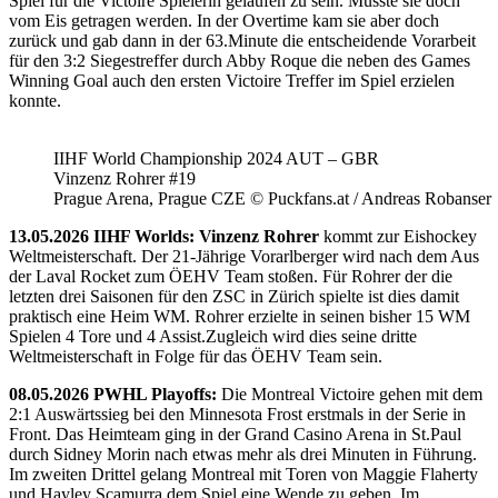
Spiel für die Victoire Spielerin gelaufen zu sein. Musste sie doch
vom Eis getragen werden. In der Overtime kam sie aber doch
zurück und gab dann in der 63.Minute die entscheidende Vorarbeit
für den 3:2 Siegestreffer durch Abby Roque die neben des Games
Winning Goal auch den ersten Victoire Treffer im Spiel erzielen
konnte.
IIHF World Championship 2024 AUT – GBR
Vinzenz Rohrer #19
Prague Arena, Prague CZE © Puckfans.at / Andreas Robanser
13.05.2026 IIHF Worlds: Vinzenz Rohrer
kommt zur Eishockey
Weltmeisterschaft. Der 21-Jährige Vorarlberger wird nach dem Aus
der Laval Rocket zum ÖEHV Team stoßen. Für Rohrer der die
letzten drei Saisonen für den ZSC in Zürich spielte ist dies damit
praktisch eine Heim WM. Rohrer erzielte in seinen bisher 15 WM
Spielen 4 Tore und 4 Assist.Zugleich wird dies seine dritte
Weltmeisterschaft in Folge für das ÖEHV Team sein.
08.05.2026 PWHL Playoffs:
Die Montreal Victoire gehen mit dem
2:1 Auswärtssieg bei den Minnesota Frost erstmals in der Serie in
Front. Das Heimteam ging in der Grand Casino Arena in St.Paul
durch Sidney Morin nach etwas mehr als drei Minuten in Führung.
Im zweiten Drittel gelang Montreal mit Toren von Maggie Flaherty
und Hayley Scamurra dem Spiel eine Wende zu geben. Im