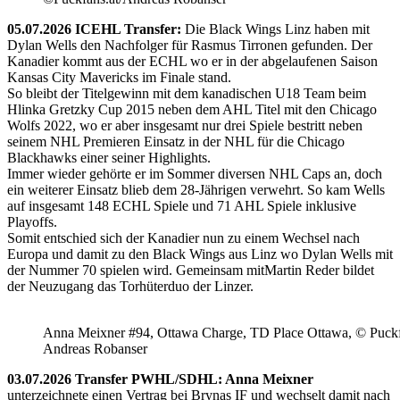
05.07.2026 ICEHL Transfer:
Die Black Wings Linz haben mit
Dylan Wells den Nachfolger für Rasmus Tirronen gefunden. Der
Kanadier kommt aus der ECHL wo er in der abgelaufenen Saison
Kansas City Mavericks im Finale stand.
So bleibt der Titelgewinn mit dem kanadischen U18 Team beim
Hlinka Gretzky Cup 2015 neben dem AHL Titel mit den Chicago
Wolfs 2022, wo er aber insgesamt nur drei Spiele bestritt neben
seinem NHL Premieren Einsatz in der NHL für die Chicago
Blackhawks einer seiner Highlights.
Immer wieder gehörte er im Sommer diversen NHL Caps an, doch
ein weiterer Einsatz blieb dem 28-Jährigen verwehrt. So kam Wells
auf insgesamt 148 ECHL Spiele und 71 AHL Spiele inklusive
Playoffs.
Somit entschied sich der Kanadier nun zu einem Wechsel nach
Europa und damit zu den Black Wings aus Linz wo Dylan Wells mit
der Nummer 70 spielen wird. Gemeinsam mitMartin Reder bildet
der Neuzugang das Torhüterduo der Linzer.
Anna Meixner #94, Ottawa Charge, TD Place Ottawa, © Puckfa
Andreas Robanser
03.07.2026 Transfer PWHL/SDHL: Anna Meixner
unterzeichnete einen Vertrag bei Brynas IF und wechselt damit nach