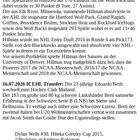
vier Spielzeiten in Hartford auf 176 Einsätze für die Wolf Pack und
dabei erzielte er 30 Punkte (9 Tore, 27 Assists).
Der aus Elk River, Minnesota, stammende Hillman absolvierte in
der AHL für insgesamt die Hartford Wolf Pack, Grand Rapids
Griffins, Providence Bruins, Stockton Heat und Rockford IceHogs
sowie den Wolf Backs insgesamt 293 Spiele wobei er es auf 13+46
Punkte brachte.
Hillman wurde im NHL Entry Draft 2016 in Runde 6 als Pick173.
Stelle von den Blackhawks ausgewählt und absolvierte vier NHL-
Spiele in denen er ein Tor erzielten konnte.
Vor seinem Profidebüt spielte Hillman drei Saisons an der
University of Denver. Hillman trug maßgeblich dazu bei, dass die
Pioneers 2017 die NCAA-Meisterschaft, 2016/17 die NCAA-
Meisterschaft und 2018 die NCAA-Meisterschaft gewannen.
16.07.2026 ICEHL Transfer:
Der 21-jährige Edoardo Berti
wechselt zum Hockey Club Mailand.
Der 183 cm große und 80 kg schwere Linkshänder Berti sammelte
Erfahrung in der Schweizer Serie B (LNB) bei Sierre und
Bellinzona. Er verfügt auch üüber eine Schweizer Lizenz. Berti der
zweimal Italien bei U20 Weltmeisterschaften vertrat wird zusammen
mit Jacob Smith das Goalie Due des Liganeulings stellen.
Dylan Wells #30, Hlinka Gretzky Cup 2015,
©Puckfans.at/Andreas Robanser