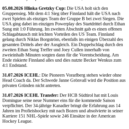
05.08.2026 Hlinka Gretzky Cup:
Die USA holt sich den
Gruppensieg. Mit dem 4:1 Sieg über Finnland hält die USA nach
zwei Spielen als einziges Team der Gruppe B bei zwei Siegen. Die
USA ging dabei im einzigen Powerplay des Startdrittel durch Ethan
Sung mit 1:0 Führung. Im zweiten Abschnitt gab es einen offenen
Schlagabtausch mit leichten Vorteilen des US Team. Finnland
gelang durch Niklas Borgström, ebenfalls im einigen Überzahl des
gesamten Drittels aber der Ausgleich. Ein Doppelschlag durch den
zweiten Ethan Sung Treffer und Joey Cullen innerhalb von
zweieinhalb Minuten sorgten dann für die Vorentscheidung. Am
Ende riskierte Finnland alles und dies nutzte Becker Wenkus zum
4:1 Endstand.
31.07.2026 ICEHL
: Die Pioneers Vorarlberg stehen wieder ohne
Head Coach da. Der Schwede Janne Grönvall wird die Position aus
privaten Gründen nicht antreten.
31.07.2026 ICEHL Transfer:
Der HCB Südtirol hat mit Louis
Domingue seine neue Nummer eins für die kommende Saison
verpflichtet. Der 34-jährige Kanadier bringt die Erfahrung aus 14
Jahren im Profieishockey mit nach Bozen und absolvierte in seiner
Karriere 151 NHL-Spiele sowie 246 Einsätze in der American
Hockey League.