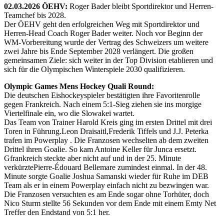
02.03.2026 ÖEHV:
Roger Bader bleibt Sportdirektor und Herren-
Teamchef bis 2028.
Der ÖEHV geht den erfolgreichen Weg mit Sportdirektor und
Herren-Head Coach Roger Bader weiter. Noch vor Beginn der
WM-Vorbereitung wurde der Vertrag des Schweizers um weitere
zwei Jahre bis Ende September 2028 verlängert. Die großen
gemeinsamen Ziele: sich weiter in der Top Division etablieren und
sich für die Olympischen Winterspiele 2030 qualifizieren.
Olympic Games Mens Hockey Quali Round:
Die deutschen Eishockeyspieler bestätigten ihre Favoritenrolle
gegen Frankreich. Nach einem 5:1-Sieg ziehen sie ins morgige
Viertelfinale ein, wo die Slowakei wartet.
Das Team von Trainer Harold Kreis ging im ersten Drittel mit drei
Toren in Führung.Leon Draisaitl,Frederik Tiffels und J.J. Peterka
trafen im Powerplay . Die Franzosen wechselten ab dem zweiten
Drittel ihren Goalie. So kam Antoine Keller für Junca ersetzt.
Gfrankreich steckte aber nicht auf und in der 25. Minute
verkürztePierre-Édouard Bellemare zumindest einmal. In der 48.
Minute sorgte Goalie Joshua Samanski wieder für Ruhe im DEB
Team als er in einem Powerplay einfach nicht zu bezwingen war.
Die Franzosen versuchten es am Ende sogar ohne Torhüter, doch
Nico Sturm stellte 56 Sekunden vor dem Ende mit einem Emty Net
Treffer den Endstand von 5:1 her.