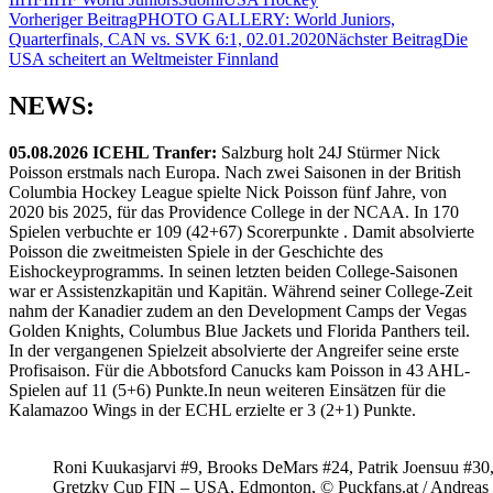
Beitragsnavigation
Vorheriger Beitrag
PHOTO GALLERY: World Juniors,
Quarterfinals, CAN vs. SVK 6:1, 02.01.2020
Nächster Beitrag
Die
USA scheitert an Weltmeister Finnland
NEWS:
05.08.2026 ICEHL Tranfer:
Salzburg holt 24J Stürmer Nick
Poisson erstmals nach Europa. Nach zwei Saisonen in der British
Columbia Hockey League spielte Nick Poisson fünf Jahre, von
2020 bis 2025, für das Providence College in der NCAA. In 170
Spielen verbuchte er 109 (42+67) Scorerpunkte . Damit absolvierte
Poisson die zweitmeisten Spiele in der Geschichte des
Eishockeyprogramms. In seinen letzten beiden College-Saisonen
war er Assistenzkapitän und Kapitän. Während seiner College-Zeit
nahm der Kanadier zudem an den Development Camps der Vegas
Golden Knights, Columbus Blue Jackets und Florida Panthers teil.
In der vergangenen Spielzeit absolvierte der Angreifer seine erste
Profisaison. Für die Abbotsford Canucks kam Poisson in 43 AHL-
Spielen auf 11 (5+6) Punkte.In neun weiteren Einsätzen für die
Kalamazoo Wings in der ECHL erzielte er 3 (2+1) Punkte.
Roni Kuukasjarvi #9, Brooks DeMars #24, Patrik Joensuu #30
Gretzky Cup FIN – USA, Edmonton, © Puckfans.at / Andreas