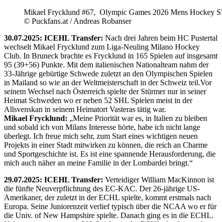
Mikael Frycklund #67, Olympic Games 2026 Mens Hockey 
© Puckfans.at / Andreas Robanser
30.07.2025: ICEHL Transfer:
Nach drei Jahren beim HC Pustertal
wechselt Mikael Frycklund zum Liga-Neuling Milano Hockey
Club. In Bruneck brachte es Frycklund in 165 Spielen auf insgesamt
95 (39+56) Punkte. Mit dem italienischen Nationalteam nahm der
33-Jährige gebürtige Schwede zuletzt an den Olympischen Spielen
in Mailand so wie an der Weltmeisterschaft in der Schweiz teil.Vor
seinem Wechsel nach Österreich spielte der Stürmer nur in seiner
Heimat Schweden wo er neben 52 SHL Spielen meist in der
Allsvenskan in seinem Heimatort Vasteras tätig war.
Mikael Frycklund:
„Meine Priorität war es, in Italien zu bleiben
und sobald ich von Milans Interesse hörte, habe ich nicht lange
überlegt. Ich freue mich sehr, zum Start eines wichtigen neuen
Projekts in einer Stadt mitwirken zu können, die reich an Charme
und Sportgeschichte ist. Es ist eine spannende Herausforderung, die
mich auch näher an meine Familie in der Lombardei bringt.“
29.07.2025: ICEHL Transfer:
Verteidiger William MacKinnon ist
die fünfte Neuverpflichtung des EC-KAC. Der 26-jährige US-
Amerikaner, der zuletzt in der ECHL spielte, kommt erstmals nach
Europa. Seine Juniorenzeit verlief typisch über die NCAA wo er für
die Univ. of New Hampshire spielte. Danach ging es in die ECHL.