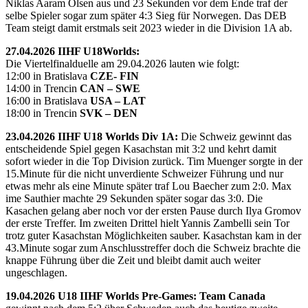
Niklas Aaram Olsen aus und 23 Sekunden vor dem Ende traf der
selbe Spieler sogar zum später 4:3 Sieg für Norwegen. Das DEB
Team steigt damit erstmals seit 2023 wieder in die Division 1A ab.
27.04.2026 IIHF U18Worlds:
Die Viertelfinalduelle am 29.04.2026 lauten wie folgt:
12:00 in Bratislava
CZE- FIN
14:00 in Trencin
CAN – SWE
16:00 in Bratislava
USA – LAT
18:00 in Trencin
SVK – DEN
23.04.2026 IIHF U18 Worlds Div 1A:
Die Schweiz gewinnt das
entscheidende Spiel gegen Kasachstan mit 3:2 und kehrt damit
sofort wieder in die Top Division zurück. Tim Muenger sorgte in der
15.Minute für die nicht unverdiente Schweizer Führung und nur
etwas mehr als eine Minute später traf Lou Baecher zum 2:0. Max
ime Sauthier machte 29 Sekunden später sogar das 3:0. Die
Kasachen gelang aber noch vor der ersten Pause durch Ilya Gromov
der erste Treffer. Im zweiten Drittel hielt Yannis Zambelli sein Tor
trotz guter Kasachstan Möglichkeiten sauber. Kasachstan kam in der
43.Minute sogar zum Anschlusstreffer doch die Schweiz brachte die
knappe Führung über die Zeit und bleibt damit auch weiter
ungeschlagen.
19.04.2026 U18 IIHF Worlds Pre-Games: Team Canada