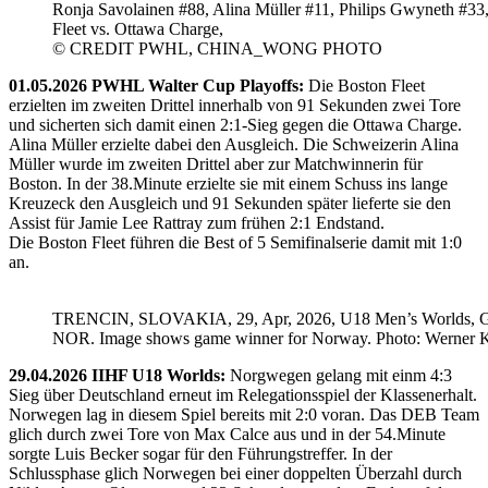
Ronja Savolainen #88, Alina Müller #11, Philips Gwyneth #33
Fleet vs. Ottawa Charge,
© CREDIT PWHL, CHINA_WONG PHOTO
01.05.2026 PWHL Walter Cup Playoffs:
Die Boston Fleet
erzielten im zweiten Drittel innerhalb von 91 Sekunden zwei Tore
und sicherten sich damit einen 2:1-Sieg gegen die Ottawa Charge.
Alina Müller erzielte dabei den Ausgleich. Die Schweizerin Alina
Müller wurde im zweiten Drittel aber zur Matchwinnerin für
Boston. In der 38.Minute erzielte sie mit einem Schuss ins lange
Kreuzeck den Ausgleich und 91 Sekunden später lieferte sie den
Assist für Jamie Lee Rattray zum frühen 2:1 Endstand.
Die Boston Fleet führen die Best of 5 Semifinalserie damit mit 1:0
an.
TRENCIN, SLOVAKIA, 29, Apr, 2026, U18 Men’s Worlds, 
NOR. Image shows game winner for Norway. Photo: Werner K
29.04.2026 IIHF U18 Worlds:
Norgwegen gelang mit einm 4:3
Sieg über Deutschland erneut im Relegationsspiel der Klassenerhalt.
Norwegen lag in diesem Spiel bereits mit 2:0 voran. Das DEB Team
glich durch zwei Tore von Max Calce aus und in der 54.Minute
sorgte Luis Becker sogar für den Führungstreffer. In der
Schlussphase glich Norwegen bei einer doppelten Überzahl durch