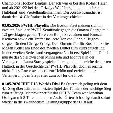
Champions Hockey League. Danach war er bei den Kölner Haien
und ab 2021/22 bei den Grizzlys Wolfsburg tätig, mit mehreren
Halbfinal- und Viertelfinalteilnahmen. Der Austro-Kanadier ist
damit der 14. Cheftrainer in der Vereinsgeschichte.
03.05.2026 PWHL Playoffs:
Die Boston Fleet müssen sich im
zweiten Spiel der PWHL Semifinale gegen die Ottawa Charge mit
1:3 geschlagen geben. Tore von Ronja Savolainen und Fanuza
Kadirova sowie ein Treffer ins leere Tor von Gabbie Hughes
sorgten für den Charge Erfolg. Den Ehrentreffer für Boston erzielte
Megan Keller am Ende des zweiten Drittel zum kurzzeitigen 1:2.
In der zweiten Serie stand vergangene Nacht erst Spiel 1 an. Dabei
musste das Spiel zwischen Minnesota und Montréal in der
Verlängerun. Laura Stacey spielte überragend und erzielte den ersten
Hattrick in der Geschichte der PWHL-Playoffs, doch es reichte
nicht. Jincy Roese avancierte zur Heldin und erzielte in der
Verlängerung den Siegtreffer zum 5:4 für die Frost.
01.05.2026 IIHF U18 Worlds Div.1B:
Österreich geling mit dem
4:1 Sieg über Litauen im letzten Spiel des Turniers der wichtige Sieg
zum Aufstieg. Matchwinner für das ÖEHV Team war Jonathan
Oschgan mit 2 Toren und einen Assist. Österreich steigt damit sofort
wieder in die zweithöchste Leistungsgruppe der U18 auf.