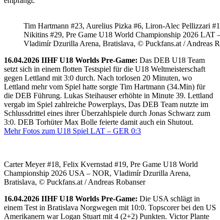
empfängt.
Tim Hartmann #23, Aurelius Pizka #6, Liron-Alec Pellizzari #16
Nikitins #29, Pre Game U18 World Championship 2026 LAT 
Vladimír Dzurilla Arena, Bratislava, © Puckfans.at / Andreas 
16.04.2026 IIHF U18 Worlds Pre-Game:
Das DEB U18 Team
setzt sich in einem flotten Testspiel für die U18 Weltmeisterschaft
gegen Lettland mit 3:0 durch. Nach torlosen 20 Minuten, wo
Lettland mehr vom Spiel hatte sorgte Tim Hartmann (34.Min) für
die DEB Führung. Lukas Steihauser erhöhte in Minute 39. Lettland
vergab im Spiel zahlreiche Powerplays, Das DEB Team nutzte im
Schlussdrittel eines ihrer Überzahlspiele durch Jonas Schwarz zum
3:0. DEB Torhüter Max Bolle feierte damit auch ein Shutout.
Mehr Fotos zum U18 Spiel LAT – GER 0:3
Carter Meyer #18, Felix Kvernstad #19, Pre Game U18 World
Championship 2026 USA – NOR, Vladimír Dzurilla Arena,
Bratislava, © Puckfans.at / Andreas Robanser
16.04.2026 IIHF U18 Worlds Pre-Game:
Die USA schlägt in
einem Test in Bratislava Norgwegen mit 10:0. Topscorer bei den US
Amerikanern war Logan Stuart mit 4 (2+2) Punkten. Victor Plante