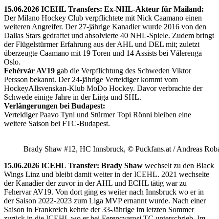
15.06.2026 ICEHL Transfers: Ex-NHL-Akteur für Mailand:
Der Milano Hockey Club verpflichtete mit Nick Caamano einen
weiteren Angreifer. Der 27-jährige Kanadier wurde 2016 von den
Dallas Stars gedraftet und absolvierte 40 NHL-Spiele. Zudem bringt
der Flügelstürmer Erfahrung aus der AHL und DEL mit; zuletzt
überzeugte Caamano mit 19 Toren und 14 Assists bei Vålerenga
Oslo.
Fehérvár AV19
gab die Verpflichtung des Schweden Viktor
Persson bekannt. Der 24-jährige Verteidiger kommt vom
HockeyAllsvenskan-Klub MoDo Hockey. Davor verbrachte der
Schwede einige Jahre in der Liiga und SHL.
Verlängerungen bei Budapest:
Verteidiger Paavo Tyni und Stürmer Topi Rönni bleiben eine
weitere Saison bei FTC-Budapest.
Brady Shaw #12, HC Innsbruck, © Puckfans.at / Andreas Rob
15.06.2026 ICEHL Transfer: Brady Shaw
wechselt zu den Black
Wings Linz und bleibt damit weiter in der ICEHL. 2021 wechselte
der Kanadier der zuvor in der AHL und ECHL tätig war zu
Fehervar AV19. Von dort ging es weiter nach Innsbruck wo er in
der Saison 2022-2023 zum Liga MVP ernannt wurde. Nach einer
Saison in Frankreich kehrte der 33-Jährige im letzten Sommer
zurück in die ICEHL wo er bei Ferencvarosi TC unterschrieb. Im