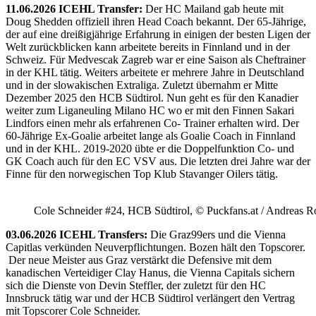
11.06.2026 ICEHL Transfer:
Der HC Mailand gab heute mit
Doug Shedden offiziell ihren Head Coach bekannt. Der 65-Jährige,
der auf eine dreißigjährige Erfahrung in einigen der besten Ligen der
Welt zurückblicken kann arbeitete bereits in Finnland und in der
Schweiz. Für Medvescak Zagreb war er eine Saison als Cheftrainer
in der KHL tätig. Weiters arbeitete er mehrere Jahre in Deutschland
und in der slowakischen Extraliga. Zuletzt übernahm er Mitte
Dezember 2025 den HCB Südtirol. Nun geht es für den Kanadier
weiter zum Liganeuling Milano HC wo er mit den Finnen Sakari
Lindfors einen mehr als erfahrenen Co- Trainer erhalten wird. Der
60-Jährige Ex-Goalie arbeitet lange als Goalie Coach in Finnland
und in der KHL. 2019-2020 übte er die Doppelfunktion Co- und
GK Coach auch für den EC VSV aus. Die letzten drei Jahre war der
Finne für den norwegischen Top Klub Stavanger Oilers tätig.
Cole Schneider #24, HCB Südtirol, © Puckfans.at / Andreas R
03.06.2026 ICEHL Transfers:
Die Graz99ers und die Vienna
Capitlas verkünden Neuverpflichtungen. Bozen hält den Topscorer.
Der neue Meister aus Graz verstärkt die Defensive mit dem
kanadischen Verteidiger Clay Hanus, die Vienna Capitals sichern
sich die Dienste von Devin Steffler, der zuletzt für den HC
Innsbruck tätig war und der HCB Südtirol verlängert den Vertrag
mit Topscorer Cole Schneider.