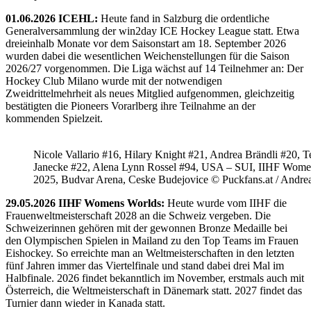
01.06.2026 ICEHL:
Heute fand in Salzburg die ordentliche
Generalversammlung der win2day ICE Hockey League statt. Etwa
dreieinhalb Monate vor dem Saisonstart am 18. September 2026
wurden dabei die wesentlichen Weichenstellungen für die Saison
2026/27 vorgenommen. Die Liga wächst auf 14 Teilnehmer an: Der
Hockey Club Milano wurde mit der notwendigen
Zweidrittelmehrheit als neues Mitglied aufgenommen, gleichzeitig
bestätigten die Pioneers Vorarlberg ihre Teilnahme an der
kommenden Spielzeit.
Nicole Vallario #16, Hilary Knight #21, Andrea Brändli #20, T
Janecke #22, Alena Lynn Rossel #94, USA – SUI, IIHF Wome
2025, Budvar Arena, Ceske Budejovice © Puckfans.at / Andre
29.05.2026 IIHF Womens Worlds:
Heute wurde vom IIHF die
Frauenweltmeisterschaft 2028 an die Schweiz vergeben. Die
Schweizerinnen gehören mit der gewonnen Bronze Medaille bei
den Olympischen Spielen in Mailand zu den Top Teams im Frauen
Eishockey. So erreichte man an Weltmeisterschaften in den letzten
fünf Jahren immer das Viertelfinale und stand dabei drei Mal im
Halbfinale. 2026 findet bekanntlich im November, erstmals auch mit
Österreich, die Weltmeisterschaft in Dänemark statt. 2027 findet das
Turnier dann wieder in Kanada statt.