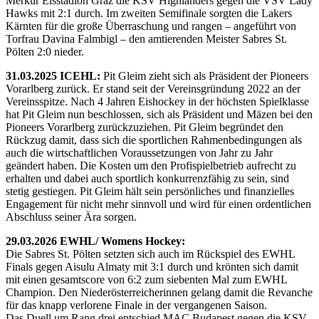
Merkur Eisstadion Graz die KSV Highlanders gegen die VSV Lady
Hawks mit 2:1 durch. Im zweiten Semifinale sorgten die Lakers
Kärnten für die große Überraschung und rangen – angeführt von
Torfrau Davina Falmbigl – den amtierenden Meister Sabres St.
Pölten 2:0 nieder.
31.03.2025 ICEHL:
Pit Gleim zieht sich als Präsident der Pioneers
Vorarlberg zurück. Er stand seit der Vereinsgründung 2022 an der
Vereinsspitze. Nach 4 Jahren Eishockey in der höchsten Spielklasse
hat Pit Gleim nun beschlossen, sich als Präsident und Mäzen bei den
Pioneers Vorarlberg zurückzuziehen. Pit Gleim begründet den
Rückzug damit, dass sich die sportlichen Rahmenbedingungen als
auch die wirtschaftlichen Voraussetzungen von Jahr zu Jahr
geändert haben. Die Kosten um den Profispielbetrieb aufrecht zu
erhalten und dabei auch sportlich konkurrenzfähig zu sein, sind
stetig gestiegen. Pit Gleim hält sein persönliches und finanzielles
Engagement für nicht mehr sinnvoll und wird für einen ordentlichen
Abschluss seiner Ära sorgen.
29.03.2026 EWHL/ Womens Hockey:
Die Sabres St. Pölten setzten sich auch im Rückspiel des EWHL
Finals gegen Aisulu Almaty mit 3:1 durch und krönten sich damit
mit einen gesamtscore von 6:2 zum siebenten Mal zum EWHL
Champion. Den Niederösterreicherinnen gelang damit die Revanche
für das knapp verlorene Finale in der vergangenen Saison.
Das Duell um Rang drei entschied MAC Budapest gegen die KSV