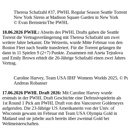
Theresa Schafzahl #37, PWHL Regular Season Seattle Torrent 
New York Sirens at Madison Square Garden in New York
© Evan Bernstein/The PWHL
18.06.2026 PWHL:
Abseits des PWHL Drafts gaben die Seattle
Torrent die Vertragsverlängerung mit Theresa Schafzahl um zwei
weitere Jahre bekannt. Die Weizerin, wurde Mitte Februar von den
Boston Fleet nach Seattle transferiert. Für die Torrent gelangen ihr
dann in 11 Spielen 9 (2+7) Punkte. Zusammen mit Aneta Tejralova
und Emily Brown erhielt die 26-Jährige Schafzahl einen zwei Jahres
Vertrag.
Caroline Harvey, Team USA IIHF Womens Worlds 2025, © Puc
Andreas Robanser
17.06.2026 PWHL Draft 2026:
Mit Caroline Harvey wurde
erstmals in der PWHL Draft Geschichte eine Defensivspielerin als
1st Round 1 Pick am PWHL Draft von den Vancouver Goldeneyes
aufgerufen. Die 23-Jährige US Amerikanerin von der Univ. of
Wisconsin gewann im Februar mit Team USA Olympia Gold in
Mailand und sie jubelte auch bereits über zweimal Gold bei
Weltmeisterschaften.