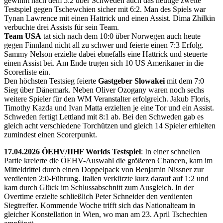
gewinnt nach dem 5:2 über Schweden auch das heutige zweite
Testspiel gegen Tschewchien sicher mit 6:2. Man des Spiels war
Tynan Lawrence mit einen Hattrick und einen Assist. Dima Zhilkin
verbuchte drei Assists für sein Team.
Team USA
tat sich nach dem 10:0 über Norwegen auch heute
gegen Finnland nicht all zu schwer und feierte einen 7:3 Erfolg.
Sammy Nelson erzielte dabei ebnefalls eine Hattrick und steuerte
einen Assist bei. Am Ende trugen sich 10 US Amerikaner in die
Scorerliste ein.
Den höchsten Testsieg feierte
Gastgeber Slowakei
mit dem 7:0
Sieg über Dänemark. Neben Oliver Ozogany waren noch sechs
weitere Spieler für den WM Veranstalter erfolgreich. Jakub Floris,
Timothy Kazda und Ivan Matta erzielten je eine Tor und ein Assist.
Schweden fertigt Lettland mit 8:1 ab. Bei den Schweden gab es
gleich acht verschiedene Torchützen und gleich 14 Spieler erhielten
zumindest einen Scorerpunkt.
17.04.2026 ÖEHV/IIHF Worlds Testspiel
: In einer schnellen
Partie kreierte die ÖEHV-Auswahl die größeren Chancen, kam im
Mitteldrittel durch einen Doppelpack von Benjamin Nissner zur
verdienten 2:0-Führung. Italien verkürzte kurz darauf auf 1:2 und
kam durch Glück im Schlussabschnitt zum Ausgleich. In der
Overtime erzielte schließlich Peter Schneider den verdienten
Siegtreffer. Kommende Woche trifft sich das Nationalteam in
gleicher Konstellation in Wien, wo man am 23. April Tschechien