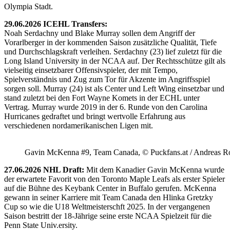
Olympia Stadt.
29.06.2026 ICEHL Transfers:
Noah Serdachny und Blake Murray sollen dem Angriff der
Vorarlberger in der kommenden Saison zusätzliche Qualität, Tiefe
und Durchschlagskraft verleihen. Serdachny (23) lief zuletzt für die
Long Island University in der NCAA auf. Der Rechtsschütze gilt als
vielseitig einsetzbarer Offensivspieler, der mit Tempo,
Spielverständnis und Zug zum Tor für Akzente im Angriffsspiel
sorgen soll. Murray (24) ist als Center und Left Wing einsetzbar und
stand zuletzt bei den Fort Wayne Komets in der ECHL unter
Vertrag. Murray wurde 2019 in der 6. Runde von den Carolina
Hurricanes gedraftet und bringt wertvolle Erfahrung aus
verschiedenen nordamerikanischen Ligen mit.
Gavin McKenna #9, Team Canada, © Puckfans.at / Andreas R
27.06.2026 NHL Draft:
Mit dem Kanadier Gavin McKenna wurde
der erwartete Favorit von den Toronto Maple Leafs als erster Spieler
auf die Bühne des Keybank Center in Buffalo gerufen. McKenna
gewann in seiner Karriere mit Team Canada den Hlinka Gretzky
Cup so wie die U18 Weltmeisterschft 2025. In der vergangenen
Saison bestritt der 18-Jährige seine erste NCAA Spielzeit für die
Penn State Univ.ersity.