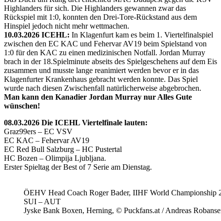
Highlanders für sich. Die Highlanders gewannen zwar das
Rückspiel mit 1:0, konnten den Drei-Tore-Rückstand aus dem
Hinspiel jedoch nicht mehr wettmachen.
10.03.2026 ICEHL:
In Klagenfurt kam es beim 1. Viertelfinalspiel
zwischen den EC KAC und Fehervar AV19 beim Spielstand von
1:0 für den KAC zu einen medizinischen Notfall. Jordan Murray
brach in der 18.Spielminute abseits des Spielgeschehens auf dem Eis
zusammen und musste lange reanimiert werden bevor er in das
Klagenfurter Krankenhaus gebracht werden konnte. Das Spiel
wurde nach diesen Zwischenfall natürlicherweise abgebrochen.
Man kann den Kanadier Jordan Murray nur Alles Gute
wünschen!
08.03.2026 Die ICEHL Viertelfinale lauten:
Graz99ers – EC VSV
EC KAC – Fehervar AV19
EC Red Bull Salzburg – HC Pustertal
HC Bozen – Olimpija Ljubljana.
Erster Spieltag der Best of 7 Serie am Dienstag.
ÖEHV Head Coach Roger Bader, IIHF World Championship 
SUI – AUT
Jyske Bank Boxen, Herning, © Puckfans.at / Andreas Robanse