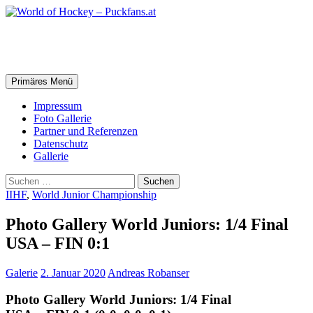
Zum
Inhalt
springen
World of Hockey – Puckfans.at
Suchen
Primäres Menü
Impressum
Foto Gallerie
Partner und Referenzen
Datenschutz
Gallerie
Suchen
nach:
IIHF
,
World Junior Championship
Photo Gallery World Juniors: 1/4 Final
USA – FIN 0:1
Galerie
2. Januar 2020
Andreas Robanser
Photo Gallery World Juniors: 1/4 Final