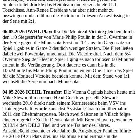
Schlussdrittel drückte das Heimteam und verzeichnete 11:1
Torschüsse. Ann-Renee Desbiens war aber nicht mehr zu
bezwingen und so führen die Victoire mit diesem Auswärtssieg in
der Serie mit 2:1.
06.05.2026 PWHL Playoffs:
Die Montreal Victoire gleichen durch
den 1:0 Siegestreffer von Marie-Philip Poulin in der 3. Overtime in
der Serie gegen die Minnesota Frost auf 1:1 aus. Im Gegensatz zu
Spiel 1 gab es in Game 2 deutlich weniger Strafen. Die Fleet ließen
dabei zwei Powerplay ungenutzt. Die Victoire drei. Nach dem 5:4
Overtime Sieg der Fleet in Spiel 1 ging es nach torlosen 60 Minuten
erneut in die Verlängerung. Dort dauerte es dann bis in die
105.Minute bis Marie-Philip Poulin mit einem One-Timer das Spiel
für die Montreal Victoire beenden konnte. Mit dem Stand von 1:1
wechselt die Serie nun nach Minnesota.
04.05.2026 ICEHL Transfer:
Die Vienna Capitals haben heute mit
Mike Stewart ihren neuen Head Coach vorgestellt. Stewart
wechselte 2010 direkt nach seinem Karriereende beim VSV ins
Trainergeschäft, wurde zunächst Assistant-Coach und übernahm
2011 den Cheftrainerposten. Nach zwei Saisonen in Villach folgte
eine erfolgreiche Zeit in Deutschland: Mit Bremerhaven gewann er
2013/14 den DEL2-Titel und wurde Trainer des Jahres.
Anschließend coachte er vier Jahre die Augsburger Panther, führte
sie 2018/19 zu Platz drei, ins Halbfinale und erstmals in die