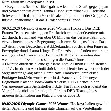
MiraHallin im Powerplay auf 3:0.
Tz Beginn des Schlussdrittels gab es wieder eine Strafe gegen japan
und Schweden traf durch Hanna Olsson zum frühen 4:0 Endstand.
Schweden trifft damit im Viertelfinale auf den dritten der Gruppe A,
für die Japanerinnen ist das Turnier bereits zuende.
09.02.2026 Olympic Games 2026 Womens Hockey: Das DEB
Frauen Team setzt sich gegen Frankreich erst in der Overtime mit
2:1 durch. Eutschland war über 60 Minuten das bessere Team und
verzeichnete in dieser Begegnung auch zwei Stangenschüsse. Das
1:0 gelang den Deutschen erst 33.Sekunden vor der ersten Pause im
Powerplay durch Laura Kluge. Die Französinnen fanden weiter nur
wenige dicke Chancen vor doch die DEB Frauen konnten ihre
weiter nicht nutzen und so schlugen die Französinnen in der
49.Minute durch die alleine gelassene Estelle Duvin zu und stellten
auf 1:1. Im dritten Abschnitt drückten die Deutschen weiter doch der
Siegestreffer gelang nicht. Damit hatte Frankreich ihren ersten
Punktgewinn.Mehr wurde es nicht da Vancouver Goldeneyes
Legionärin Katarina Jobst-Smith die erste DEB Chance in der
Verlängerung zum Siegestreffer nutzte. Für Frankreich ist damit das
Viertelfinale nicht mehr möglich. Für das DEB Team geht es
morgen gegen Italien um Platz 2 in der Gruppe B.
09.02.2026 Olympic Games 2026 Womes Hockey:
Italien gewinnt
gegen Japan 3:2 und hat nun gute Chancen auf das Viertelfinale.