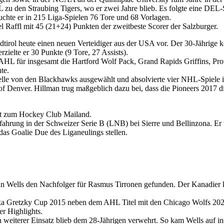
L zu den Straubing Tigers, wo er zwei Jahre blieb. Es folgte eine DE
uchte er in 215 Liga-Spielen 76 Tore und 68 Vorlagen.
el Raffl mit 45 (21+24) Punkten der zweitbeste Scorer der Salzburger.
dtirol heute einen neuen Verteidiger aus der USA vor. Der 30-Jährige
rzielte er 30 Punkte (9 Tore, 27 Assists).
 AHL für insgesamt die Hartford Wolf Pack, Grand Rapids Griffins, P
te.
le von den Blackhawks ausgewählt und absolvierte vier NHL-Spiele in 
ty of Denver. Hillman trug maßgeblich dazu bei, dass die Pioneers 20
lt zum Hockey Club Mailand.
hrung in der Schweizer Serie B (LNB) bei Sierre und Bellinzona. Er v
as Goalie Due des Liganeulings stellen.
n Wells den Nachfolger für Rasmus Tirronen gefunden. Der Kanadier 
a Gretzky Cup 2015 neben dem AHL Titel mit den Chicago Wolfs 2022,
r Highlights.
weiterer Einsatz blieb dem 28-Jährigen verwehrt. So kam Wells auf i