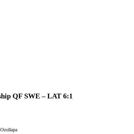
ship QF SWE – LAT 6:1
 Ozollapa