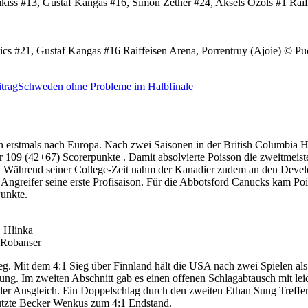
 #13, Gustaf Kangas #16, Simon Zether #24, Aksels Ozols #1 Raiffei
#21, Gustaf Kangas #16 Raiffeisen Arena, Porrentruy (Ajoie) © Puc
trag
Schweden ohne Probleme im Halbfinale
n erstmals nach Europa. Nach zwei Saisonen in der British Columbia H
r 109 (42+67) Scorerpunkte . Damit absolvierte Poisson die zweitmeist
tän. Während seiner College-Zeit nahm der Kanadier zudem an den Dev
der Angreifer seine erste Profisaison. Für die Abbotsford Canucks kam 
Punkte.
, Hlinka
 Robanser
g. Mit dem 4:1 Sieg über Finnland hält die USA nach zwei Spielen al
rung. Im zweiten Abschnitt gab es einen offenen Schlagabtausch mit le
r der Ausgleich. Ein Doppelschlag durch den zweiten Ethan Sung Treff
 nutzte Becker Wenkus zum 4:1 Endstand.