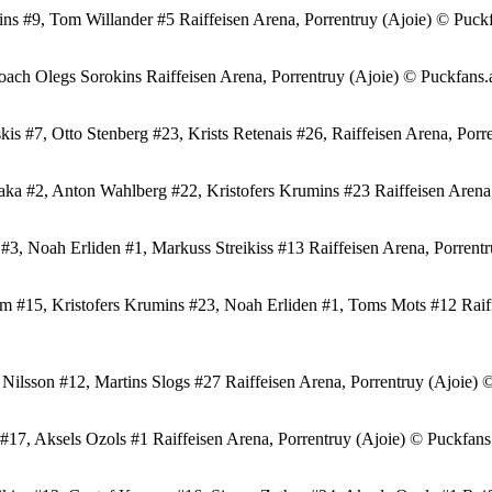
#9, Tom Willander #5 Raiffeisen Arena, Porrentruy (Ajoie) © Puckf
Olegs Sorokins Raiffeisen Arena, Porrentruy (Ajoie) © Puckfans.a
7, Otto Stenberg #23, Krists Retenais #26, Raiffeisen Arena, Porre
2, Anton Wahlberg #22, Kristofers Krumins #23 Raiffeisen Arena, P
oah Erliden #1, Markuss Streikiss #13 Raiffeisen Arena, Porrentru
5, Kristofers Krumins #23, Noah Erliden #1, Toms Mots #12 Raiffei
on #12, Martins Slogs #27 Raiffeisen Arena, Porrentruy (Ajoie) © 
, Aksels Ozols #1 Raiffeisen Arena, Porrentruy (Ajoie) © Puckfans.