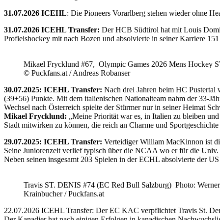
31.07.2026 ICEHL
: Die Pioneers Vorarlberg stehen wieder ohne He
31.07.2026 ICEHL Transfer:
Der HCB Südtirol hat mit Louis Domin
Profieishockey mit nach Bozen und absolvierte in seiner Karriere 1
Mikael Frycklund #67, Olympic Games 2026 Mens Hockey 
© Puckfans.at / Andreas Robanser
30.07.2025: ICEHL Transfer:
Nach drei Jahren beim HC Pustertal 
(39+56) Punkte. Mit dem italienischen Nationalteam nahm der 33-Jähr
Wechsel nach Österreich spielte der Stürmer nur in seiner Heimat Sc
Mikael Frycklund:
„Meine Priorität war es, in Italien zu bleiben und
Stadt mitwirken zu können, die reich an Charme und Sportgeschichte 
29.07.2025: ICEHL Transfer:
Verteidiger William MacKinnon ist d
Seine Juniorenzeit verlief typisch über die NCAA wo er für die Uni
Neben seinen insgesamt 203 Spielen in der ECHL absolvierte der US
Travis ST. DENIS #74 (EC Red Bull Salzburg) Photo: Werner
Krainbucher / Puckfans.at
22.07.2026 ICEHL Transfer: Der EC KAC verpflichtet Travis St. De
Der Kanadier hat nach einigen Erfolgen in kanadischen Nachwuchslig