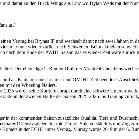
a und damit zu den Black Wings aus Linz wo Dylan Wells mit der Num
ns.at /
 einen Vertrag bei Brynas IF und wechselt damit nach zwei Jahren in 
rzielen konnte wieder zurück nach Schweden. Beim aktuellen schwedis
sich nach dem Ende der PWHL Saison das es wieder Zeit wäre zurück 
htet. Der ehemalige 5. Rinden Draft der Montréal Canadiens wechselt n
s und als Kapitän seines Teams seine QMJHL Zeit beendete. Anschließend
n mit den Wheeling Nailers.
r 2025 wurde seine Karriere abrupt durch eine schwere Unterarmverletz
oude in der zweiten Hälfte der Saison 2025-2026 ins Training zurück,
 in der kommenden Saison zusätzliche Qualität, Tiefe und Durchschlags
setzbarer Offensivspieler, der mit Tempo, Spielverständnis und Zug zum 
ne Komets in der ECHL unter Vertrag. Murray wurde 2019 in der 6. Rund