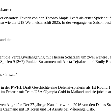
obanser
erwartete Favorit von den Toronto Maple Leafs als erster Spieler au
 wie die U18 Weltmeisterschft 2025. In der vergangenen Saison bestrit
and the
ent die Vertragsverlängerung mit Theresa Schafzahl um zwei weitere J
n 11 Spielen 9 (2+7) Punkte. Zusammen mit Aneta Tejralova und Emily Bro
kfans.at /
 in der PWHL Draft Geschichte eine Defensivspielerin als 1st Round
im Februar mit Team USA Olympia Gold in Mailand und sie jubelte auc
en Angreifer. Der 27-jährige Kanadier wurde 2016 von den Dallas Sta
te Caamano mit 19 Toren und 14 Assists bei Vålerenga Oslo.