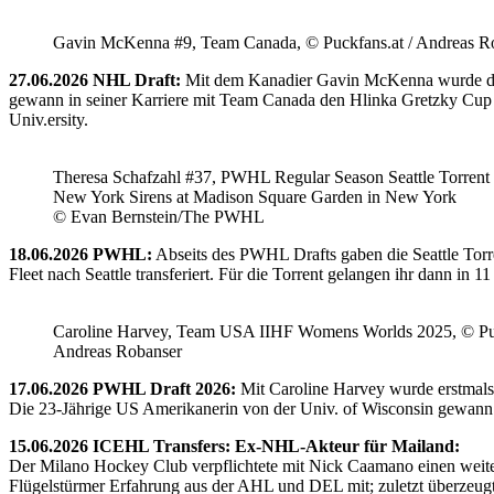
Gavin McKenna #9, Team Canada, © Puckfans.at / Andreas R
27.06.2026 NHL Draft:
Mit dem Kanadier Gavin McKenna wurde der 
gewann in seiner Karriere mit Team Canada den Hlinka Gretzky Cup so
Univ.ersity.
Theresa Schafzahl #37, PWHL Regular Season Seattle Torrent 
New York Sirens at Madison Square Garden in New York
© Evan Bernstein/The PWHL
18.06.2026 PWHL:
Abseits des PWHL Drafts gaben die Seattle Torr
Fleet nach Seattle transferiert. Für die Torrent gelangen ihr dann i
Caroline Harvey, Team USA IIHF Womens Worlds 2025, © Puc
Andreas Robanser
17.06.2026 PWHL Draft 2026:
Mit Caroline Harvey wurde erstmals
Die 23-Jährige US Amerikanerin von der Univ. of Wisconsin gewann 
15.06.2026 ICEHL Transfers: Ex-NHL-Akteur für Mailand:
Der Milano Hockey Club verpflichtete mit Nick Caamano einen weiter
Flügelstürmer Erfahrung aus der AHL und DEL mit; zuletzt überzeug