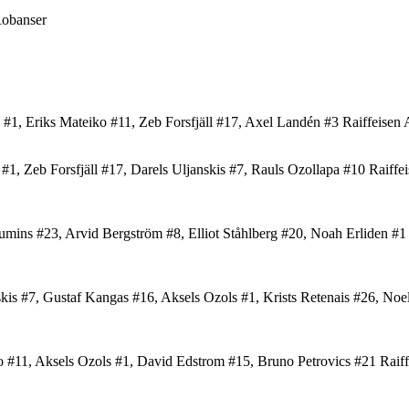
Robanser
Eriks Mateiko #11, Zeb Forsfjäll #17, Axel Landén #3 Raiffeisen Ar
eb Forsfjäll #17, Darels Uljanskis #7, Rauls Ozollapa #10 Raiffeise
 #23, Arvid Bergström #8, Elliot Ståhlberg #20, Noah Erliden #1 Ra
#7, Gustaf Kangas #16, Aksels Ozols #1, Krists Retenais #26, Noel 
, Aksels Ozols #1, David Edstrom #15, Bruno Petrovics #21 Raiffeis