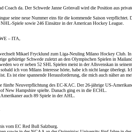
ad Coach da. Der Schwede Janne Grönvall wird die Position aus privat
gue seine neue Nummer eins für die kommende Saison verpflichtet. De
51 NHL-Spiele sowie 246 Einsätze in der American Hockey League.
SWE – ITA,
wechselt Mikael Frycklund zum Liga-Neuling Milano Hockey Club. In B
ige gebürtige Schwede zuletzt an den Olympischen Spielen in Mailand 
hweden wo er neben 52 SHL Spielen meist in der Allsvenskan in seinem 
 sobald ich von Milans Interesse hörte, habe ich nicht lange überlegt. I
ist. Es ist eine spannende Herausforderung, die mich auch näher an mei
ie fünfte Neuverpflichtung des EC-KAC. Der 26-jährige US-Amerikaner
v. of New Hampshire spielte. Danach ging es in die ECHL.
 Amerikaner auch 89 Spiele in der AHL.
nis vom EC Red Bull Salzburg.
en sowie in der NCAA an der Quinnipiac University fünf Jahre in der 