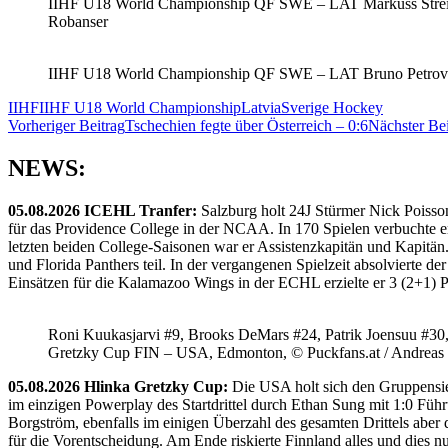
IIHF U18 World Championship QF SWE – LAT Markuss Streikiss
Robanser
IIHF U18 World Championship QF SWE – LAT Bruno Petrovics 
IIHF
IIHF U18 World Championship
Latvia
Sverige Hockey
Beitragsnavigation
Vorheriger Beitrag
Tschechien fegte über Österreich – 0:6
Nächster Bei
NEWS:
05.08.2026 ICEHL Tranfer:
Salzburg holt 24J Stürmer Nick Poisso
für das Providence College in der NCAA. In 170 Spielen verbuchte e
letzten beiden College-Saisonen war er Assistenzkapitän und Kapi
und Florida Panthers teil. In der vergangenen Spielzeit absolvierte 
Einsätzen für die Kalamazoo Wings in der ECHL erzielte er 3 (2+1) 
Roni Kuukasjarvi #9, Brooks DeMars #24, Patrik Joensuu #30
Gretzky Cup FIN – USA, Edmonton, © Puckfans.at / Andreas
05.08.2026 Hlinka Gretzky Cup:
Die USA holt sich den Gruppensie
im einzigen Powerplay des Startdrittel durch Ethan Sung mit 1:0 Füh
Borgström, ebenfalls im einigen Überzahl des gesamten Drittels abe
für die Vorentscheidung. Am Ende riskierte Finnland alles und dies