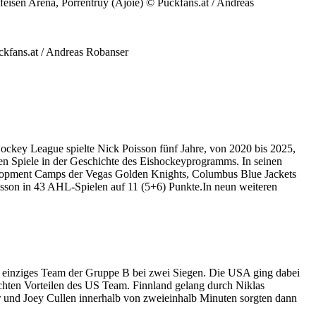
sen Arena, Porrentruy (Ajoie) © Puckfans.at / Andreas
kfans.at / Andreas Robanser
ockey League spielte Nick Poisson fünf Jahre, von 2020 bis 2025,
en Spiele in der Geschichte des Eishockeyprogramms. In seinen
elopment Camps der Vegas Golden Knights, Columbus Blue Jackets
Poisson in 43 AHL-Spielen auf 11 (5+6) Punkte.In neun weiteren
s einziges Team der Gruppe B bei zwei Siegen. Die USA ging dabei
ichten Vorteilen des US Team. Finnland gelang durch Niklas
er und Joey Cullen innerhalb von zweieinhalb Minuten sorgten dann