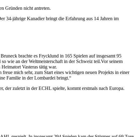
en Gründen nicht antreten.
r 34-jährige Kanadier bringt die Erfahrung aus 14 Jahren im
runeck brachte es Frycklund in 165 Spielen auf insgesamt 95
so wie an der Weltmeisterschaft in der Schweiz teil.Vor seinem
Heimatort Vasteras tätig war.
ch freue mich sehr, zum Start eines wichtigen neuen Projekts in einer
ne Familie in der Lombardei bringt.“
, der zuletzt in der ECHL spielte, kommt erstmals nach Europa.
AHL gespielt. In insgesamt 294 Spielen kam der Stürmer auf 69 Tore