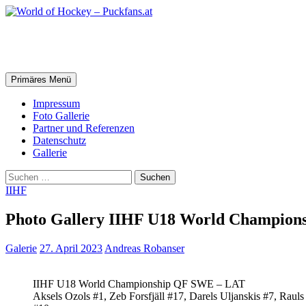
Zum
Inhalt
springen
World of Hockey – Puckfans.at
Suchen
Primäres Menü
Impressum
Foto Gallerie
Partner und Referenzen
Datenschutz
Gallerie
Suchen
nach:
IIHF
Photo Gallery IIHF U18 World Champion
Galerie
27. April 2023
Andreas Robanser
IIHF U18 World Championship QF SWE – LAT
Aksels Ozols #1, Zeb Forsfjäll #17, Darels Uljanskis #7, Rauls