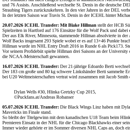
und 76 Assists. Anschließend wechselte St. Denis in die deutsche DE
Straubing Tigers zurückzukehren. In den vier Jahren in der DEL verb
In der letzten Saison war Travis St. Denis in der ICEHL hinter Micha
20.07.2026 ICEHL Transfer: Mit Blake Hillman
stellt der HCB Sü
Spielzeiten in Hartford auf 176 Einsätze für die Wolf Pack und dabei e
Der aus Elk River, Minnesota, stammende Hillman absolvierte in der
Wolf Backs insgesamt 293 Spiele wobei er es auf 13+46 Punkte brach
Hillman wurde im NHL Entry Draft 2016 in Runde 6 als Pick173. Stel
Vor seinem Profidebüt spielte Hillman drei Saisons an der Universi
die NCAA-Meisterschaft gewannen.
16.07.2026 ICEHL Transfer:
Der 21-jährige Edoardo Berti wechse
Der 183 cm große und 80 kg schwere Linkshänder Berti sammelte Erfa
bei U20 Weltmeisterschaften vertrat wird zusammen mit Jacob Smith d
Dylan Wells #30, Hlinka Gretzky Cup 2015,
©Puckfans.at/Andreas Robanser
05.07.2026 ICEHL Transfer:
Die Black Wings Linz haben mit Dyla
Mavericks im Finale stand.
So bleibt der Titelgewinn mit dem kanadischen U18 Team beim Hlink
Premieren Einsatz in der NHL für die Chicago Blackhawks einer seine
Immer wieder gehörte er im Sommer diversen NHL Caps an, doch ein 