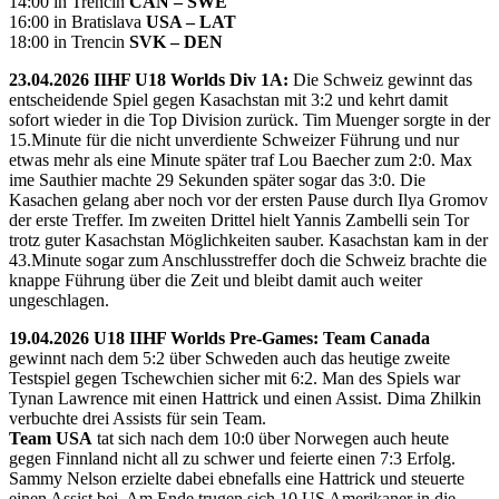
14:00 in Trencin
CAN – SWE
16:00 in Bratislava
USA – LAT
18:00 in Trencin
SVK – DEN
23.04.2026 IIHF U18 Worlds Div 1A:
Die Schweiz gewinnt das
entscheidende Spiel gegen Kasachstan mit 3:2 und kehrt damit
sofort wieder in die Top Division zurück. Tim Muenger sorgte in der
15.Minute für die nicht unverdiente Schweizer Führung und nur
etwas mehr als eine Minute später traf Lou Baecher zum 2:0. Max
ime Sauthier machte 29 Sekunden später sogar das 3:0. Die
Kasachen gelang aber noch vor der ersten Pause durch Ilya Gromov
der erste Treffer. Im zweiten Drittel hielt Yannis Zambelli sein Tor
trotz guter Kasachstan Möglichkeiten sauber. Kasachstan kam in der
43.Minute sogar zum Anschlusstreffer doch die Schweiz brachte die
knappe Führung über die Zeit und bleibt damit auch weiter
ungeschlagen.
19.04.2026 U18 IIHF Worlds Pre-Games: Team Canada
gewinnt nach dem 5:2 über Schweden auch das heutige zweite
Testspiel gegen Tschewchien sicher mit 6:2. Man des Spiels war
Tynan Lawrence mit einen Hattrick und einen Assist. Dima Zhilkin
verbuchte drei Assists für sein Team.
Team USA
tat sich nach dem 10:0 über Norwegen auch heute
gegen Finnland nicht all zu schwer und feierte einen 7:3 Erfolg.
Sammy Nelson erzielte dabei ebnefalls eine Hattrick und steuerte
einen Assist bei. Am Ende trugen sich 10 US Amerikaner in die