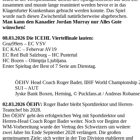
zusammen und musste lange reanimiert werden bevor er in das
Klagenfurter Krankenhaus gebracht werden konnte. Das Spiel
wurde nach diesen Zwischenfall natürlicherweise abgebrochen.
Man kann den Kanadier Jordan Murray nur Alles Gute
wünschen!
08.03.2026 Die ICEHL Viertelfinale lauten:
Graz99ers – EC VSV
EC KAC – Fehervar AV19
EC Red Bull Salzburg – HC Pustertal
HC Bozen – Olimpija Ljubljana.
Erster Spieltag der Best of 7 Serie am Dienstag.
ÖEHV Head Coach Roger Bader, IIHF World Championship 
SUI – AUT
Jyske Bank Boxen, Herning, © Puckfans.at / Andreas Robanse
02.03.2026 ÖEHV:
Roger Bader bleibt Sportdirektor und Herren-
Teamchef bis 2028.
Der ÖEHV geht den erfolgreichen Weg mit Sportdirektor und
Herren-Head Coach Roger Bader weiter. Noch vor Beginn der
WM-Vorbereitung wurde der Vertrag des Schweizers um weitere
zwei Jahre bis Ende September 2028 verlängert. Die großen
gemeinsamen Ziele: sich weiter in der Top Division etablieren und