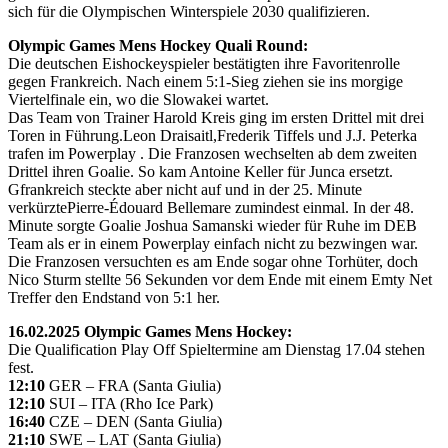
sich für die Olympischen Winterspiele 2030 qualifizieren.
Olympic Games Mens Hockey Quali Round:
Die deutschen Eishockeyspieler bestätigten ihre Favoritenrolle
gegen Frankreich. Nach einem 5:1-Sieg ziehen sie ins morgige
Viertelfinale ein, wo die Slowakei wartet.
Das Team von Trainer Harold Kreis ging im ersten Drittel mit drei
Toren in Führung.Leon Draisaitl,Frederik Tiffels und J.J. Peterka
trafen im Powerplay . Die Franzosen wechselten ab dem zweiten
Drittel ihren Goalie. So kam Antoine Keller für Junca ersetzt.
Gfrankreich steckte aber nicht auf und in der 25. Minute
verkürztePierre-Édouard Bellemare zumindest einmal. In der 48.
Minute sorgte Goalie Joshua Samanski wieder für Ruhe im DEB
Team als er in einem Powerplay einfach nicht zu bezwingen war.
Die Franzosen versuchten es am Ende sogar ohne Torhüter, doch
Nico Sturm stellte 56 Sekunden vor dem Ende mit einem Emty Net
Treffer den Endstand von 5:1 her.
16.02.2025 Olympic Games Mens Hockey:
Die Qualification Play Off Spieltermine am Dienstag 17.04 stehen
fest.
12:10
GER – FRA (Santa Giulia)
12:10
SUI – ITA (Rho Ice Park)
16:40
CZE – DEN (Santa Giulia)
21:10
SWE – LAT (Santa Giulia)