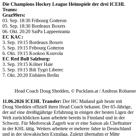
Die Champions Hockey League Heimspiele der drei ICEHL
Teams:
Graz99ers:
03. Sep. 18:30 Fribourg Gotteron
05. Sep. 18:30 Bordeaux Boxers
06. Okt. 20:20 SaiPa Lappeenranta
EC KAC:
3. Sep. 19:15 Bordeaux Boxers
5. Sep. 19:15 Fribourg Gotteron
6. Okt. 19:15 Kookoo Kouvola
EC Red Bull Salzburg:
3. Sep. 19:15 Kölner Haie
5. Sep. 19:15 Bili Tygri Liberec
7. Okt. 20:20 Eisbären Berlin
Head Coach Doug Shedden, © Puckfans.at / Andreas Robanse
11.06.2026 ICEHL Transfer:
Der HC Mailand gab heute mit
Doug Shedden offiziell ihren Head Coach bekannt. Der 65-Jährige,
der auf eine dreißigjährige Erfahrung in einigen der besten Ligen der
Welt zurückblicken kann arbeitete bereits in Finnland und in der
Schweiz. Für Medvescak Zagreb war er eine Saison als Cheftrainer
in der KHL tätig. Weiters arbeitete er mehrere Jahre in Deutschland
und in der slowakischen Extraliga. Zuletzt übernahm er Mitte