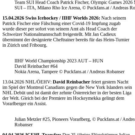
Team SUI Head Coach Patrick Fischer, Olympic Games 202
SUI – ITA, Milano Rho Ice Arena, © Puckfans.at / Andreas R
15.04.2026 Swiss Icehockey / IIHF Worlds 2026:
Nach seinem
Patrick Fischer eine Fälschung einer Covid-19 Impfung zugab
wurde dieser per sofort von seinem Amt als Head Coach der
Schweizer Nationalmannschaft freigestellt. Mit Jan Cadieux
übernimmt der designierte Cheftrainer bereits für das Heim-Turnier
in Zürich und Fribourg.
IIHF World Championship 2023 AUT – HUN
David Reinbacher #64
Nokia Arena, Tampere © Puckfans.at / Andreas Robanser
13.04.2026 NHL/ÖEHV:
David Reinbacher
feiert gestern Nacht
im Spiel der Montreal Canadians gegen die New York Islanders sein
NHL Debüt und ist damit der zehnte Österreicher in der besten Liga
der Welt. Gleich bei der Premiere im Hockeymekka gelingt dem
Vorarlberger ein Assist.
Julian Metzler #25, Pioneers Vorarlberg, © Puckfans.at / Andre
Robanser
04.04.2026 ICEHL Transfer:
Der 25-jährige Flügelstürmer Julian