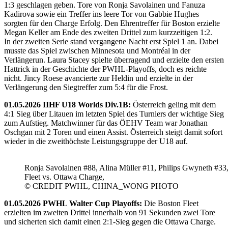
1:3 geschlagen geben. Tore von Ronja Savolainen und Fanuza
Kadirova sowie ein Treffer ins leere Tor von Gabbie Hughes
sorgten für den Charge Erfolg. Den Ehrentreffer für Boston erzielte
Megan Keller am Ende des zweiten Drittel zum kurzzeitigen 1:2.
In der zweiten Serie stand vergangene Nacht erst Spiel 1 an. Dabei
musste das Spiel zwischen Minnesota und Montréal in der
Verlängerun. Laura Stacey spielte überragend und erzielte den ersten
Hattrick in der Geschichte der PWHL-Playoffs, doch es reichte
nicht. Jincy Roese avancierte zur Heldin und erzielte in der
Verlängerung den Siegtreffer zum 5:4 für die Frost.
01.05.2026 IIHF U18 Worlds Div.1B:
Österreich geling mit dem
4:1 Sieg über Litauen im letzten Spiel des Turniers der wichtige Sieg
zum Aufstieg. Matchwinner für das ÖEHV Team war Jonathan
Oschgan mit 2 Toren und einen Assist. Österreich steigt damit sofort
wieder in die zweithöchste Leistungsgruppe der U18 auf.
Ronja Savolainen #88, Alina Müller #11, Philips Gwyneth #33
Fleet vs. Ottawa Charge,
© CREDIT PWHL, CHINA_WONG PHOTO
01.05.2026 PWHL Walter Cup Playoffs:
Die Boston Fleet
erzielten im zweiten Drittel innerhalb von 91 Sekunden zwei Tore
und sicherten sich damit einen 2:1-Sieg gegen die Ottawa Charge.