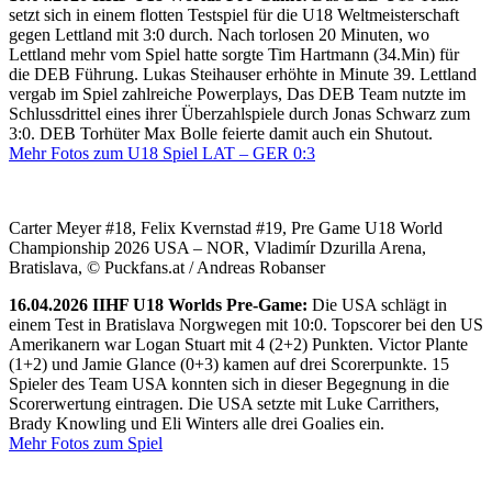
setzt sich in einem flotten Testspiel für die U18 Weltmeisterschaft
gegen Lettland mit 3:0 durch. Nach torlosen 20 Minuten, wo
Lettland mehr vom Spiel hatte sorgte Tim Hartmann (34.Min) für
die DEB Führung. Lukas Steihauser erhöhte in Minute 39. Lettland
vergab im Spiel zahlreiche Powerplays, Das DEB Team nutzte im
Schlussdrittel eines ihrer Überzahlspiele durch Jonas Schwarz zum
3:0. DEB Torhüter Max Bolle feierte damit auch ein Shutout.
Mehr Fotos zum U18 Spiel LAT – GER 0:3
Carter Meyer #18, Felix Kvernstad #19, Pre Game U18 World
Championship 2026 USA – NOR, Vladimír Dzurilla Arena,
Bratislava, © Puckfans.at / Andreas Robanser
16.04.2026 IIHF U18 Worlds Pre-Game:
Die USA schlägt in
einem Test in Bratislava Norgwegen mit 10:0. Topscorer bei den US
Amerikanern war Logan Stuart mit 4 (2+2) Punkten. Victor Plante
(1+2) und Jamie Glance (0+3) kamen auf drei Scorerpunkte. 15
Spieler des Team USA konnten sich in dieser Begegnung in die
Scorerwertung eintragen. Die USA setzte mit Luke Carrithers,
Brady Knowling und Eli Winters alle drei Goalies ein.
Mehr Fotos zum Spiel