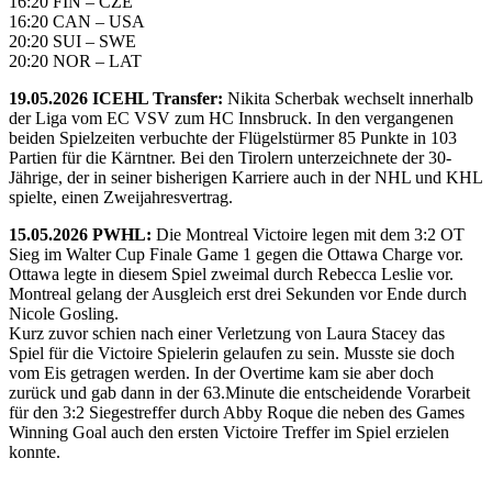
16:20 FIN – CZE
16:20 CAN – USA
20:20 SUI – SWE
20:20 NOR – LAT
19.05.2026 ICEHL Transfer:
Nikita Scherbak wechselt innerhalb
der Liga vom EC VSV zum HC Innsbruck. In den vergangenen
beiden Spielzeiten verbuchte der Flügelstürmer 85 Punkte in 103
Partien für die Kärntner. Bei den Tirolern unterzeichnete der 30-
Jährige, der in seiner bisherigen Karriere auch in der NHL und KHL
spielte, einen Zweijahresvertrag.
15.05.2026 PWHL:
Die Montreal Victoire legen mit dem 3:2 OT
Sieg im Walter Cup Finale Game 1 gegen die Ottawa Charge vor.
Ottawa legte in diesem Spiel zweimal durch Rebecca Leslie vor.
Montreal gelang der Ausgleich erst drei Sekunden vor Ende durch
Nicole Gosling.
Kurz zuvor schien nach einer Verletzung von Laura Stacey das
Spiel für die Victoire Spielerin gelaufen zu sein. Musste sie doch
vom Eis getragen werden. In der Overtime kam sie aber doch
zurück und gab dann in der 63.Minute die entscheidende Vorarbeit
für den 3:2 Siegestreffer durch Abby Roque die neben des Games
Winning Goal auch den ersten Victoire Treffer im Spiel erzielen
konnte.