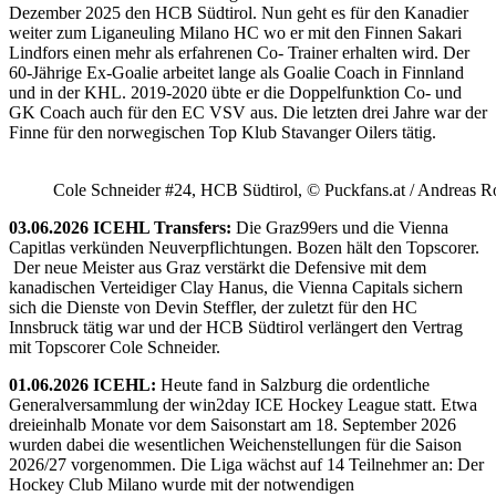
Dezember 2025 den HCB Südtirol. Nun geht es für den Kanadier
weiter zum Liganeuling Milano HC wo er mit den Finnen Sakari
Lindfors einen mehr als erfahrenen Co- Trainer erhalten wird. Der
60-Jährige Ex-Goalie arbeitet lange als Goalie Coach in Finnland
und in der KHL. 2019-2020 übte er die Doppelfunktion Co- und
GK Coach auch für den EC VSV aus. Die letzten drei Jahre war der
Finne für den norwegischen Top Klub Stavanger Oilers tätig.
Cole Schneider #24, HCB Südtirol, © Puckfans.at / Andreas R
03.06.2026 ICEHL Transfers:
Die Graz99ers und die Vienna
Capitlas verkünden Neuverpflichtungen. Bozen hält den Topscorer.
Der neue Meister aus Graz verstärkt die Defensive mit dem
kanadischen Verteidiger Clay Hanus, die Vienna Capitals sichern
sich die Dienste von Devin Steffler, der zuletzt für den HC
Innsbruck tätig war und der HCB Südtirol verlängert den Vertrag
mit Topscorer Cole Schneider.
01.06.2026 ICEHL:
Heute fand in Salzburg die ordentliche
Generalversammlung der win2day ICE Hockey League statt. Etwa
dreieinhalb Monate vor dem Saisonstart am 18. September 2026
wurden dabei die wesentlichen Weichenstellungen für die Saison
2026/27 vorgenommen. Die Liga wächst auf 14 Teilnehmer an: Der
Hockey Club Milano wurde mit der notwendigen