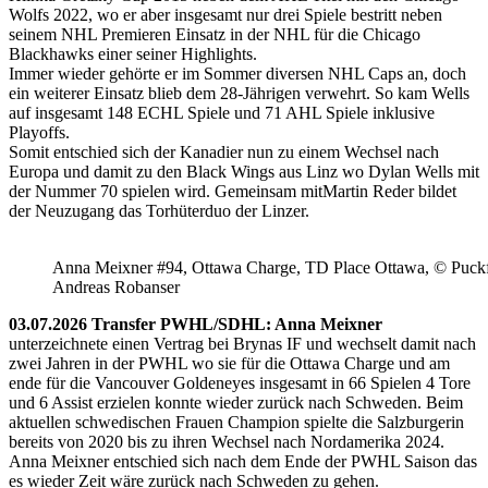
Wolfs 2022, wo er aber insgesamt nur drei Spiele bestritt neben
seinem NHL Premieren Einsatz in der NHL für die Chicago
Blackhawks einer seiner Highlights.
Immer wieder gehörte er im Sommer diversen NHL Caps an, doch
ein weiterer Einsatz blieb dem 28-Jährigen verwehrt. So kam Wells
auf insgesamt 148 ECHL Spiele und 71 AHL Spiele inklusive
Playoffs.
Somit entschied sich der Kanadier nun zu einem Wechsel nach
Europa und damit zu den Black Wings aus Linz wo Dylan Wells mit
der Nummer 70 spielen wird. Gemeinsam mitMartin Reder bildet
der Neuzugang das Torhüterduo der Linzer.
Anna Meixner #94, Ottawa Charge, TD Place Ottawa, © Puckfa
Andreas Robanser
03.07.2026 Transfer PWHL/SDHL: Anna Meixner
unterzeichnete einen Vertrag bei Brynas IF und wechselt damit nach
zwei Jahren in der PWHL wo sie für die Ottawa Charge und am
ende für die Vancouver Goldeneyes insgesamt in 66 Spielen 4 Tore
und 6 Assist erzielen konnte wieder zurück nach Schweden. Beim
aktuellen schwedischen Frauen Champion spielte die Salzburgerin
bereits von 2020 bis zu ihren Wechsel nach Nordamerika 2024.
Anna Meixner entschied sich nach dem Ende der PWHL Saison das
es wieder Zeit wäre zurück nach Schweden zu gehen.