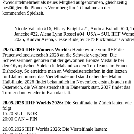
Zweidrittelmehrheit als neues Mitglied aufgenommen, gleichzeitig
bestätigten die Pioneers Vorarlberg ihre Teilnahme an der
kommenden Spielzeit.
Nicole Vallario #16, Hilary Knight #21, Andrea Brändli #20, T
Janecke #22, Alena Lynn Rossel #94, USA – SUI, IIHF Wome
2025, Budvar Arena, Ceske Budejovice © Puckfans.at / Andre
29.05.2026 IIHF Womens Worlds:
Heute wurde vom IIHF die
Frauenweltmeisterschaft 2028 an die Schweiz vergeben. Die
Schweizerinnen gehören mit der gewonnen Bronze Medaille bei
den Olympischen Spielen in Mailand zu den Top Teams im Frauen
Eishockey. So erreichte man an Weltmeisterschaften in den letzten
fünf Jahren immer das Viertelfinale und stand dabei drei Mal im
Halbfinale. 2026 findet bekanntlich im November, erstmals auch mit
Österreich, die Weltmeisterschaft in Dänemark statt. 2027 findet das
Turnier dann wieder in Kanada statt.
28.05.2026 IIHF Worlds 2026:
Die Semifinale in Zürich lauten wie
folgt
15:20 SUI – NOR
20:00 CAN – FIN
26.05.2026 IIHF Worlds 2026: Die Viertelfinale lauten: