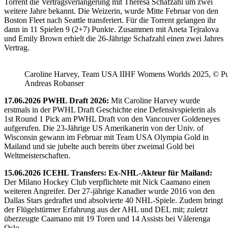
Torrent die Vertragsverlängerung mit Theresa Schafzahl um zwei
weitere Jahre bekannt. Die Weizerin, wurde Mitte Februar von den
Boston Fleet nach Seattle transferiert. Für die Torrent gelangen ihr
dann in 11 Spielen 9 (2+7) Punkte. Zusammen mit Aneta Tejralova
und Emily Brown erhielt die 26-Jährige Schafzahl einen zwei Jahres
Vertrag.
Caroline Harvey, Team USA IIHF Womens Worlds 2025, © Puc
Andreas Robanser
17.06.2026 PWHL Draft 2026:
Mit Caroline Harvey wurde
erstmals in der PWHL Draft Geschichte eine Defensivspielerin als
1st Round 1 Pick am PWHL Draft von den Vancouver Goldeneyes
aufgerufen. Die 23-Jährige US Amerikanerin von der Univ. of
Wisconsin gewann im Februar mit Team USA Olympia Gold in
Mailand und sie jubelte auch bereits über zweimal Gold bei
Weltmeisterschaften.
15.06.2026 ICEHL Transfers: Ex-NHL-Akteur für Mailand:
Der Milano Hockey Club verpflichtete mit Nick Caamano einen
weiteren Angreifer. Der 27-jährige Kanadier wurde 2016 von den
Dallas Stars gedraftet und absolvierte 40 NHL-Spiele. Zudem bringt
der Flügelstürmer Erfahrung aus der AHL und DEL mit; zuletzt
überzeugte Caamano mit 19 Toren und 14 Assists bei Vålerenga
Oslo.