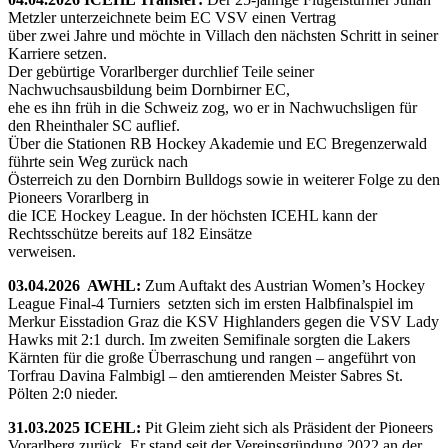
Metzler unterzeichnete beim EC VSV einen Vertrag
über zwei Jahre und möchte in Villach den nächsten Schritt in seiner
Karriere setzen.
Der gebürtige Vorarlberger durchlief Teile seiner
Nachwuchsausbildung beim Dornbirner EC,
ehe es ihn früh in die Schweiz zog, wo er in Nachwuchsligen für
den Rheinthaler SC auflief.
Über die Stationen RB Hockey Akademie und EC Bregenzerwald
führte sein Weg zurück nach
Österreich zu den Dornbirn Bulldogs sowie in weiterer Folge zu den
Pioneers Vorarlberg in
die ICE Hockey League. In der höchsten ICEHL kann der
Rechtsschütze bereits auf 182 Einsätze
verweisen.
03.04.2026 AWHL:
Zum Auftakt des Austrian Women’s Hockey
League Final-4 Turniers setzten sich im ersten Halbfinalspiel im
Merkur Eisstadion Graz die KSV Highlanders gegen die VSV Lady
Hawks mit 2:1 durch. Im zweiten Semifinale sorgten die Lakers
Kärnten für die große Überraschung und rangen – angeführt von
Torfrau Davina Falmbigl – den amtierenden Meister Sabres St.
Pölten 2:0 nieder.
31.03.2025 ICEHL:
Pit Gleim zieht sich als Präsident der Pioneers
Vorarlberg zurück. Er stand seit der Vereinsgründung 2022 an der