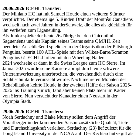
29.06.2026 ICEHL Transfer:
Der Minlano HC hat mit Samuel Houde einen weiteren Stürmer
verpflichtet. Der ehemalige 5. Rinden Draft der Montréal Canadiens
wechselt nach zwei Jahren in derSchweiz, die alles als glücklich für
ihn verliefen zum Liganeuling.
Als Junior spielte der heute 26-Jährige bei den Chicoutimi
Saguenéens und als Kapitän seines Teams seine QMJHL Zeit
beendete. Anschließend spielte er in der Organisation der Pittsburgh
Penguins, bestritt 100 AHL-Spiele mit den Wilkes-Barre/Scranton
Penguins 61 ECHL-Partien mit den Wheeling Nailers.
2024 wechselte er dann in die Swiss League zum HC Sierre. Im
Januar 2025 wurde seine Karriere abrupt durch eine schwere
Unterarmverletzung unterbrochen, die versehentlich durch eine
Schlittschuhkufe verursacht wurde. Nach mehreren Monaten der
Rehabilitation kehrte Houde in der zweiten Hälfte der Saison 2025-
2026 ins Training zurück, fand aber keinen Platz mehr im Kader
von Sierre. Nun versucht der Kanadier einen Neustart in der
Olympia Stadt.
29.06.2026 ICEHL Transfers:
Noah Serdachny und Blake Murray sollen dem Angriff der
Vorarlberger in der kommenden Saison zusätzliche Qualität, Tiefe
und Durchschlagskraft verleihen. Serdachny (23) lief zuletzt für die
Long Island University in der NCAA auf. Der Rechtsschütze gilt als