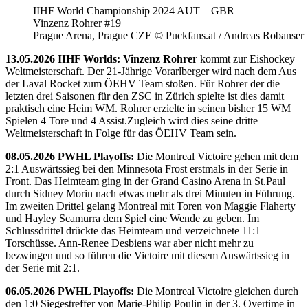
IIHF World Championship 2024 AUT – GBR
Vinzenz Rohrer #19
Prague Arena, Prague CZE © Puckfans.at / Andreas Robanser
13.05.2026 IIHF Worlds: Vinzenz Rohrer
kommt zur Eishockey
Weltmeisterschaft. Der 21-Jährige Vorarlberger wird nach dem Aus
der Laval Rocket zum ÖEHV Team stoßen. Für Rohrer der die
letzten drei Saisonen für den ZSC in Zürich spielte ist dies damit
praktisch eine Heim WM. Rohrer erzielte in seinen bisher 15 WM
Spielen 4 Tore und 4 Assist.Zugleich wird dies seine dritte
Weltmeisterschaft in Folge für das ÖEHV Team sein.
08.05.2026 PWHL Playoffs:
Die Montreal Victoire gehen mit dem
2:1 Auswärtssieg bei den Minnesota Frost erstmals in der Serie in
Front. Das Heimteam ging in der Grand Casino Arena in St.Paul
durch Sidney Morin nach etwas mehr als drei Minuten in Führung.
Im zweiten Drittel gelang Montreal mit Toren von Maggie Flaherty
und Hayley Scamurra dem Spiel eine Wende zu geben. Im
Schlussdrittel drückte das Heimteam und verzeichnete 11:1
Torschüsse. Ann-Renee Desbiens war aber nicht mehr zu
bezwingen und so führen die Victoire mit diesem Auswärtssieg in
der Serie mit 2:1.
06.05.2026 PWHL Playoffs:
Die Montreal Victoire gleichen durch
den 1:0 Siegestreffer von Marie-Philip Poulin in der 3. Overtime in