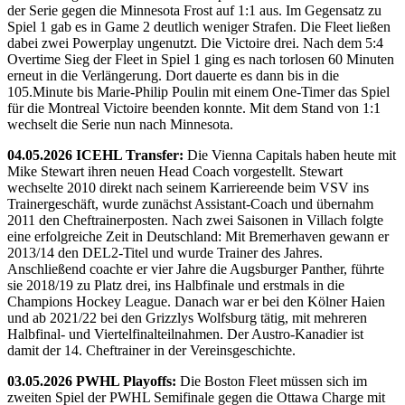
der Serie gegen die Minnesota Frost auf 1:1 aus. Im Gegensatz zu
Spiel 1 gab es in Game 2 deutlich weniger Strafen. Die Fleet ließen
dabei zwei Powerplay ungenutzt. Die Victoire drei. Nach dem 5:4
Overtime Sieg der Fleet in Spiel 1 ging es nach torlosen 60 Minuten
erneut in die Verlängerung. Dort dauerte es dann bis in die
105.Minute bis Marie-Philip Poulin mit einem One-Timer das Spiel
für die Montreal Victoire beenden konnte. Mit dem Stand von 1:1
wechselt die Serie nun nach Minnesota.
04.05.2026 ICEHL Transfer:
Die Vienna Capitals haben heute mit
Mike Stewart ihren neuen Head Coach vorgestellt. Stewart
wechselte 2010 direkt nach seinem Karriereende beim VSV ins
Trainergeschäft, wurde zunächst Assistant-Coach und übernahm
2011 den Cheftrainerposten. Nach zwei Saisonen in Villach folgte
eine erfolgreiche Zeit in Deutschland: Mit Bremerhaven gewann er
2013/14 den DEL2-Titel und wurde Trainer des Jahres.
Anschließend coachte er vier Jahre die Augsburger Panther, führte
sie 2018/19 zu Platz drei, ins Halbfinale und erstmals in die
Champions Hockey League. Danach war er bei den Kölner Haien
und ab 2021/22 bei den Grizzlys Wolfsburg tätig, mit mehreren
Halbfinal- und Viertelfinalteilnahmen. Der Austro-Kanadier ist
damit der 14. Cheftrainer in der Vereinsgeschichte.
03.05.2026 PWHL Playoffs:
Die Boston Fleet müssen sich im
zweiten Spiel der PWHL Semifinale gegen die Ottawa Charge mit