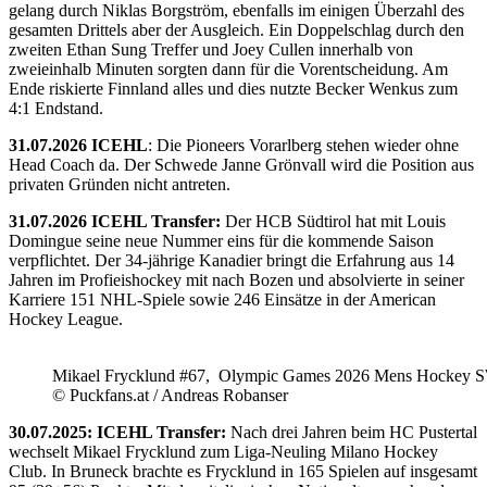
gelang durch Niklas Borgström, ebenfalls im einigen Überzahl des
gesamten Drittels aber der Ausgleich. Ein Doppelschlag durch den
zweiten Ethan Sung Treffer und Joey Cullen innerhalb von
zweieinhalb Minuten sorgten dann für die Vorentscheidung. Am
Ende riskierte Finnland alles und dies nutzte Becker Wenkus zum
4:1 Endstand.
31.07.2026 ICEHL
: Die Pioneers Vorarlberg stehen wieder ohne
Head Coach da. Der Schwede Janne Grönvall wird die Position aus
privaten Gründen nicht antreten.
31.07.2026 ICEHL Transfer:
Der HCB Südtirol hat mit Louis
Domingue seine neue Nummer eins für die kommende Saison
verpflichtet. Der 34-jährige Kanadier bringt die Erfahrung aus 14
Jahren im Profieishockey mit nach Bozen und absolvierte in seiner
Karriere 151 NHL-Spiele sowie 246 Einsätze in der American
Hockey League.
Mikael Frycklund #67, Olympic Games 2026 Mens Hockey 
© Puckfans.at / Andreas Robanser
30.07.2025: ICEHL Transfer:
Nach drei Jahren beim HC Pustertal
wechselt Mikael Frycklund zum Liga-Neuling Milano Hockey
Club. In Bruneck brachte es Frycklund in 165 Spielen auf insgesamt