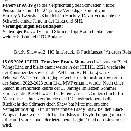
Fehérvár AV19
gab die Verpflichtung des Schweden Viktor
Persson bekannt. Der 24-jährige Verteidiger kommt vom
HockeyAllsvenskan-Klub MoDo Hockey. Davor verbrachte der
Schwede einige Jahre in der Liiga und SHL.
Verlängerungen bei Budapest:
Verteidiger Paavo Tyni und Stürmer Topi Rönni bleiben eine
weitere Saison bei FTC-Budapest.
Brady Shaw #12, HC Innsbruck, © Puckfans.at / Andreas Rob
15.06.2026 ICEHL Transfer: Brady Shaw
wechselt zu den Black
Wings Linz und bleibt damit weiter in der ICEHL. 2021 wechselte
der Kanadier der zuvor in der AHL und ECHL tätig war zu
Fehervar AV19. Von dort ging es weiter nach Innsbruck wo er in
der Saison 2022-2023 zum Liga MVP ernannt wurde. Nach einer
Saison in Frankreich kehrte der 33-Jährige im letzten Sommer
zurück in die ICEHL wo er bei Ferencvarosi TC unterschrieb. Im
März dieses jahres verkündete der HC Innsbruck bereits die
Rückkehr des Stürmers doch Shaw bat Mitte mai um eine
Vetragsauflösung. Nun unterzeichnete Brady Shaw bei den Black
Wings in Linz wo er nach Trenton Bliss und Kyle Topping nun der
dritte und vorerst auch der letzte neue Legionär bei den Linzern sein
wird.