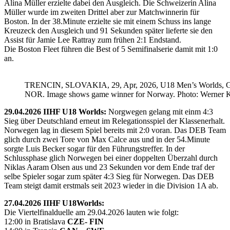
Alina Müller erzielte dabei den Ausgleich. Die Schweizerin Alina
Müller wurde im zweiten Drittel aber zur Matchwinnerin für
Boston. In der 38.Minute erzielte sie mit einem Schuss ins lange
Kreuzeck den Ausgleich und 91 Sekunden später lieferte sie den
Assist für Jamie Lee Rattray zum frühen 2:1 Endstand.
Die Boston Fleet führen die Best of 5 Semifinalserie damit mit 1:0
an.
TRENCIN, SLOVAKIA, 29, Apr, 2026, U18 Men’s Worlds, 
NOR. Image shows game winner for Norway. Photo: Werner K
29.04.2026 IIHF U18 Worlds:
Norgwegen gelang mit einm 4:3
Sieg über Deutschland erneut im Relegationsspiel der Klassenerhalt.
Norwegen lag in diesem Spiel bereits mit 2:0 voran. Das DEB Team
glich durch zwei Tore von Max Calce aus und in der 54.Minute
sorgte Luis Becker sogar für den Führungstreffer. In der
Schlussphase glich Norwegen bei einer doppelten Überzahl durch
Niklas Aaram Olsen aus und 23 Sekunden vor dem Ende traf der
selbe Spieler sogar zum später 4:3 Sieg für Norwegen. Das DEB
Team steigt damit erstmals seit 2023 wieder in die Division 1A ab.
27.04.2026 IIHF U18Worlds:
Die Viertelfinalduelle am 29.04.2026 lauten wie folgt:
12:00 in Bratislava
CZE- FIN