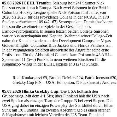
05.08.2026 ICEHL Tranfer:
Salzburg holt 24J Stürmer Nick
Poisson erstmals nach Europa. Nach zwei Saisonen in der British
Columbia Hockey League spielte Nick Poisson fünf Jahre, von
2020 bis 2025, für das Providence College in der NCAA. In 170
Spielen verbuchte er 109 (42+67) Scorerpunkte . Damit absolvierte
Poisson die zweitmeisten Spiele in der Geschichte des
Eishockeyprogramms. In seinen letzten beiden College-Saisonen
war er Assistenzkapitän und Kapitän. Während seiner College-Zeit
nahm der Kanadier zudem an den Development Camps der Vegas
Golden Knights, Columbus Blue Jackets und Florida Panthers teil.
In der vergangenen Spielzeit absolvierte der Angreifer seine erste
Profisaison. Für die Abbotsford Canucks kam Poisson in 43 AHL-
Spielen auf 11 (5+6) Punkte.In neun weiteren Einsätzen für die
Kalamazoo Wings in der ECHL erzielte er 3 (2+1) Punkte.
Roni Kuukasjarvi #9, Brooks DeMars #24, Patrik Joensuu #30
Gretzky Cup FIN – USA, Edmonton, © Puckfans.at / Andreas
05.08.2026 Hlinka Gretzky Cup:
Die USA holt sich den
Gruppensieg. Mit dem 4:1 Sieg über Finnland hält die USA nach
zwei Spielen als einziges Team der Gruppe B bei zwei Siegen. Die
USA ging dabei im einzigen Powerplay des Startdrittel durch Ethan
Sung mit 1:0 Führung. Im zweiten Abschnitt gab es einen offenen
Schlagabtausch mit leichten Vorteilen des US Team. Finnland