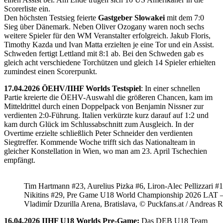
Scorerliste ein.
Den höchsten Testsieg feierte
Gastgeber Slowakei
mit dem 7:0
Sieg über Dänemark. Neben Oliver Ozogany waren noch sechs
weitere Spieler für den WM Veranstalter erfolgreich. Jakub Floris,
Timothy Kazda und Ivan Matta erzielten je eine Tor und ein Assist.
Schweden fertigt Lettland mit 8:1 ab. Bei den Schweden gab es
gleich acht verschiedene Torchützen und gleich 14 Spieler erhielten
zumindest einen Scorerpunkt.
17.04.2026 ÖEHV/IIHF Worlds Testspiel
: In einer schnellen
Partie kreierte die ÖEHV-Auswahl die größeren Chancen, kam im
Mitteldrittel durch einen Doppelpack von Benjamin Nissner zur
verdienten 2:0-Führung. Italien verkürzte kurz darauf auf 1:2 und
kam durch Glück im Schlussabschnitt zum Ausgleich. In der
Overtime erzielte schließlich Peter Schneider den verdienten
Siegtreffer. Kommende Woche trifft sich das Nationalteam in
gleicher Konstellation in Wien, wo man am 23. April Tschechien
empfängt.
Tim Hartmann #23, Aurelius Pizka #6, Liron-Alec Pellizzari #16
Nikitins #29, Pre Game U18 World Championship 2026 LAT 
Vladimír Dzurilla Arena, Bratislava, © Puckfans.at / Andreas 
16.04.2026 IIHF U18 Worlds Pre-Game:
Das DEB U18 Team