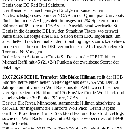
Denis vom EC Red Bull Salzburg.
Der Kanadier hat nach einigen Erfolgen in kanadischen
Nachwuchsligen sowie in der NCAA an der Quinnipiac University
fünf Jahre in der AHL gespielt. In insgesamt 294 Spielen kam der
Stürmer auf 69 Tore und 76 Assists. Anschließend wechselte St.
Denis in die deutsche DEL zu den Straubing Tigers, wo er zwei
Jahre blieb. Es folgte eine DEL-Saison beim ERC Ingolstadt, um
anschließend noch einmal zu den Straubing Tigers zurückzukehren.
In den vier Jahren in der DEL verbuchte er in 215 Liga-Spielen 76
Tore und 68 Vorlagen.
In der letzten Saison war Travis St. Denis in der ICEHL hinter
Michael Raffl mit 45 (21+24) Punkten der zweitbeste Scorer der
Salzburger.
20.07.2026 ICEHL Transfer: Mit Blake Hillman
stellt der HCB
Südtirol heute einen neuen Verteidiger aus der USA vor. Der 30-
Jährige kommt von den Wolf Back aus der AHL wo er In seinen
vier Spielzeiten in Hartford auf 176 Einsätze für die Wolf Pack und
dabei erzielte er 30 Punkte (9 Tore, 27 Assists).
Der aus Elk River, Minnesota, stammende Hillman absolvierte in
der AHL für insgesamt die Hartford Wolf Pack, Grand Rapids
Griffins, Providence Bruins, Stockton Heat und Rockford IceHogs
sowie den Wolf Backs insgesamt 293 Spiele wobei er es auf 13+46
Punkte brachte.
Hillman wurde im NHL Entry Draft 2016 in Runde 6 als Pick173.