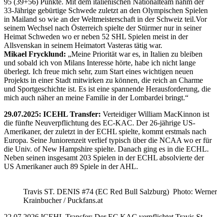
95 (39+56) Punkte. Mit dem italienischen Nationalteam nahm der
33-Jährige gebürtige Schwede zuletzt an den Olympischen Spielen
in Mailand so wie an der Weltmeisterschaft in der Schweiz teil.Vor
seinem Wechsel nach Österreich spielte der Stürmer nur in seiner
Heimat Schweden wo er neben 52 SHL Spielen meist in der
Allsvenskan in seinem Heimatort Vasteras tätig war.
Mikael Frycklund:
„Meine Priorität war es, in Italien zu bleiben
und sobald ich von Milans Interesse hörte, habe ich nicht lange
überlegt. Ich freue mich sehr, zum Start eines wichtigen neuen
Projekts in einer Stadt mitwirken zu können, die reich an Charme
und Sportgeschichte ist. Es ist eine spannende Herausforderung, die
mich auch näher an meine Familie in der Lombardei bringt.“
29.07.2025: ICEHL Transfer:
Verteidiger William MacKinnon ist
die fünfte Neuverpflichtung des EC-KAC. Der 26-jährige US-
Amerikaner, der zuletzt in der ECHL spielte, kommt erstmals nach
Europa. Seine Juniorenzeit verlief typisch über die NCAA wo er für
die Univ. of New Hampshire spielte. Danach ging es in die ECHL.
Neben seinen insgesamt 203 Spielen in der ECHL absolvierte der
US Amerikaner auch 89 Spiele in der AHL.
Travis ST. DENIS #74 (EC Red Bull Salzburg) Photo: Werner
Krainbucher / Puckfans.at
22.07.2026 ICEHL Transfer: Der EC KAC verpflichtet Travis St.