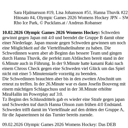
Sara Hjalmarsson #19, Lisa Johansson #51, Hanna Thuvik #22
Hitosato #4, Olympic Games 2026 Womens Hockey JPN – S
Rho Ice Park, © Puckfans.at / Andreas Robanser
10.02.2026 Olympic Games 2026 Womens Hockey:
Schweden
gewinnt gegen Japan mit 4:0 und beendet die Gruppe B damit ohne
einer Niederlage. Japan musste gegen Schweden gewinnen um noch
eine Möglichkeit auf die Viertelfinalteilnahme zu haben. Die
Schwedinnen waren aber ab Beginn das bessere Team und gingen
durch Hanna Thuvik, die perfekt zum Abfäschen bereit stand in der
6.Minute auch in Führung. In der 9.Minute hatte kanami Raki nach
einem Chross Check gegen eine Schweden viel Glück um das Spiel
nicht mit einer 5 Minutenstarfe vorzeitig zu beenden.
Die Schwedinnen brauchten aber bis in den zweiten Abschnitt um
erneut zu treffen. In der 26.Minute war es dann Josefin Bouveng mit
einem mächtigen Schlagschuss und in der 38.Minute erhöhte
MiraHallin im Powerplay auf 3:0.
Tz Beginn des Schlussdrittels gab es wieder eine Strafe gegen japan
und Schweden traf durch Hanna Olsson zum frühen 4:0 Endstand.
Schweden trifft damit im Viertelfinale auf den dritten der Gruppe A,
für die Japanerinnen ist das Turnier bereits zuende.
09.02.2026 Olympic Games 2026 Womens Hockey: Das DEB