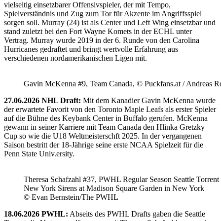
vielseitig einsetzbarer Offensivspieler, der mit Tempo,
Spielverständnis und Zug zum Tor für Akzente im Angriffsspiel
sorgen soll. Murray (24) ist als Center und Left Wing einsetzbar und
stand zuletzt bei den Fort Wayne Komets in der ECHL unter
Vertrag. Murray wurde 2019 in der 6. Runde von den Carolina
Hurricanes gedraftet und bringt wertvolle Erfahrung aus
verschiedenen nordamerikanischen Ligen mit.
Gavin McKenna #9, Team Canada, © Puckfans.at / Andreas R
27.06.2026 NHL Draft:
Mit dem Kanadier Gavin McKenna wurde
der erwartete Favorit von den Toronto Maple Leafs als erster Spieler
auf die Bühne des Keybank Center in Buffalo gerufen. McKenna
gewann in seiner Karriere mit Team Canada den Hlinka Gretzky
Cup so wie die U18 Weltmeisterschft 2025. In der vergangenen
Saison bestritt der 18-Jährige seine erste NCAA Spielzeit für die
Penn State Univ.ersity.
Theresa Schafzahl #37, PWHL Regular Season Seattle Torrent 
New York Sirens at Madison Square Garden in New York
© Evan Bernstein/The PWHL
18.06.2026 PWHL:
Abseits des PWHL Drafts gaben die Seattle