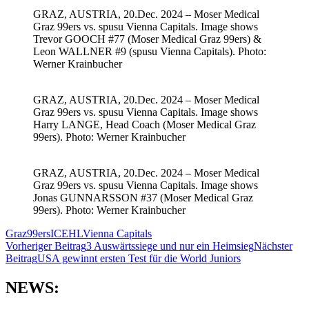
GRAZ, AUSTRIA, 20.Dec. 2024 – Moser Medical
Graz 99ers vs. spusu Vienna Capitals. Image shows
Trevor GOOCH #77 (Moser Medical Graz 99ers) &
Leon WALLNER #9 (spusu Vienna Capitals). Photo:
Werner Krainbucher
GRAZ, AUSTRIA, 20.Dec. 2024 – Moser Medical
Graz 99ers vs. spusu Vienna Capitals. Image shows
Harry LANGE, Head Coach (Moser Medical Graz
99ers). Photo: Werner Krainbucher
GRAZ, AUSTRIA, 20.Dec. 2024 – Moser Medical
Graz 99ers vs. spusu Vienna Capitals. Image shows
Jonas GUNNARSSON #37 (Moser Medical Graz
99ers). Photo: Werner Krainbucher
Graz99ers
ICEHL
Vienna Capitals
Beitragsnavigation
Vorheriger Beitrag
3 Auswärtssiege und nur ein Heimsieg
Nächster
Beitrag
USA gewinnt ersten Test für die World Juniors
NEWS: