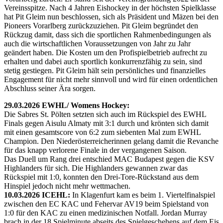
Vereinsspitze. Nach 4 Jahren Eishockey in der höchsten Spielklasse
hat Pit Gleim nun beschlossen, sich als Präsident und Mäzen bei den
Pioneers Vorarlberg zurückzuziehen. Pit Gleim begründet den
Rückzug damit, dass sich die sportlichen Rahmenbedingungen als
auch die wirtschaftlichen Voraussetzungen von Jahr zu Jahr
geändert haben. Die Kosten um den Profispielbetrieb aufrecht zu
erhalten und dabei auch sportlich konkurrenzfähig zu sein, sind
stetig gestiegen. Pit Gleim hält sein persönliches und finanzielles
Engagement für nicht mehr sinnvoll und wird für einen ordentlichen
Abschluss seiner Ära sorgen.
29.03.2026 EWHL/ Womens Hockey:
Die Sabres St. Pölten setzten sich auch im Rückspiel des EWHL
Finals gegen Aisulu Almaty mit 3:1 durch und krönten sich damit
mit einen gesamtscore von 6:2 zum siebenten Mal zum EWHL
Champion. Den Niederösterreicherinnen gelang damit die Revanche
für das knapp verlorene Finale in der vergangenen Saison.
Das Duell um Rang drei entschied MAC Budapest gegen die KSV
Highlanders für sich. Die Highlanders gewannen zwar das
Rückspiel mit 1:0, konnten den Drei-Tore-Rückstand aus dem
Hinspiel jedoch nicht mehr wettmachen.
10.03.2026 ICEHL:
In Klagenfurt kam es beim 1. Viertelfinalspiel
zwischen den EC KAC und Fehervar AV19 beim Spielstand von
1:0 für den KAC zu einen medizinischen Notfall. Jordan Murray
brach in der 18.Spielminute abseits des Spielgeschehens auf dem Eis