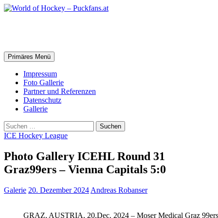
Zum
Inhalt
springen
World of Hockey – Puckfans.at
Suchen
Primäres Menü
Impressum
Foto Gallerie
Partner und Referenzen
Datenschutz
Gallerie
Suchen
nach:
ICE Hockey League
Photo Gallery ICEHL Round 31
Graz99ers – Vienna Capitals 5:0
Galerie
20. Dezember 2024
Andreas Robanser
GRAZ, AUSTRIA, 20.Dec. 2024 – Moser Medical Graz 99ers 