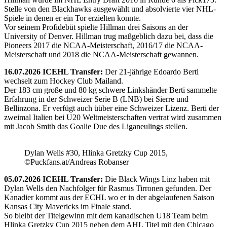
Stelle von den Blackhawks ausgewählt und absolvierte vier NHL-
Spiele in denen er ein Tor erzielten konnte.
Vor seinem Profidebüt spielte Hillman drei Saisons an der
University of Denver. Hillman trug maßgeblich dazu bei, dass die
Pioneers 2017 die NCAA-Meisterschaft, 2016/17 die NCAA-
Meisterschaft und 2018 die NCAA-Meisterschaft gewannen.
16.07.2026 ICEHL Transfer:
Der 21-jährige Edoardo Berti
wechselt zum Hockey Club Mailand.
Der 183 cm große und 80 kg schwere Linkshänder Berti sammelte
Erfahrung in der Schweizer Serie B (LNB) bei Sierre und
Bellinzona. Er verfügt auch üüber eine Schweizer Lizenz. Berti der
zweimal Italien bei U20 Weltmeisterschaften vertrat wird zusammen
mit Jacob Smith das Goalie Due des Liganeulings stellen.
Dylan Wells #30, Hlinka Gretzky Cup 2015,
©Puckfans.at/Andreas Robanser
05.07.2026 ICEHL Transfer:
Die Black Wings Linz haben mit
Dylan Wells den Nachfolger für Rasmus Tirronen gefunden. Der
Kanadier kommt aus der ECHL wo er in der abgelaufenen Saison
Kansas City Mavericks im Finale stand.
So bleibt der Titelgewinn mit dem kanadischen U18 Team beim
Hlinka Gretzky Cup 2015 neben dem AHL Titel mit den Chicago