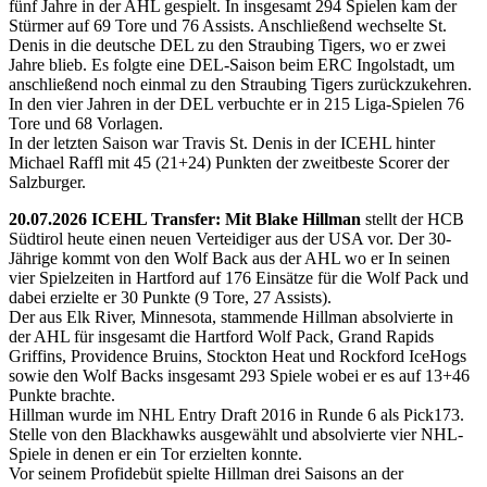
fünf Jahre in der AHL gespielt. In insgesamt 294 Spielen kam der
Stürmer auf 69 Tore und 76 Assists. Anschließend wechselte St.
Denis in die deutsche DEL zu den Straubing Tigers, wo er zwei
Jahre blieb. Es folgte eine DEL-Saison beim ERC Ingolstadt, um
anschließend noch einmal zu den Straubing Tigers zurückzukehren.
In den vier Jahren in der DEL verbuchte er in 215 Liga-Spielen 76
Tore und 68 Vorlagen.
In der letzten Saison war Travis St. Denis in der ICEHL hinter
Michael Raffl mit 45 (21+24) Punkten der zweitbeste Scorer der
Salzburger.
20.07.2026 ICEHL Transfer: Mit Blake Hillman
stellt der HCB
Südtirol heute einen neuen Verteidiger aus der USA vor. Der 30-
Jährige kommt von den Wolf Back aus der AHL wo er In seinen
vier Spielzeiten in Hartford auf 176 Einsätze für die Wolf Pack und
dabei erzielte er 30 Punkte (9 Tore, 27 Assists).
Der aus Elk River, Minnesota, stammende Hillman absolvierte in
der AHL für insgesamt die Hartford Wolf Pack, Grand Rapids
Griffins, Providence Bruins, Stockton Heat und Rockford IceHogs
sowie den Wolf Backs insgesamt 293 Spiele wobei er es auf 13+46
Punkte brachte.
Hillman wurde im NHL Entry Draft 2016 in Runde 6 als Pick173.
Stelle von den Blackhawks ausgewählt und absolvierte vier NHL-
Spiele in denen er ein Tor erzielten konnte.
Vor seinem Profidebüt spielte Hillman drei Saisons an der