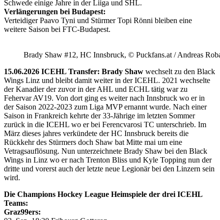
Schwede einige Jahre in der Liiga und SHL.
Verlängerungen bei Budapest:
Verteidiger Paavo Tyni und Stürmer Topi Rönni bleiben eine
weitere Saison bei FTC-Budapest.
Brady Shaw #12, HC Innsbruck, © Puckfans.at / Andreas Rob
15.06.2026 ICEHL Transfer: Brady Shaw
wechselt zu den Black
Wings Linz und bleibt damit weiter in der ICEHL. 2021 wechselte
der Kanadier der zuvor in der AHL und ECHL tätig war zu
Fehervar AV19. Von dort ging es weiter nach Innsbruck wo er in
der Saison 2022-2023 zum Liga MVP ernannt wurde. Nach einer
Saison in Frankreich kehrte der 33-Jährige im letzten Sommer
zurück in die ICEHL wo er bei Ferencvarosi TC unterschrieb. Im
März dieses jahres verkündete der HC Innsbruck bereits die
Rückkehr des Stürmers doch Shaw bat Mitte mai um eine
Vetragsauflösung. Nun unterzeichnete Brady Shaw bei den Black
Wings in Linz wo er nach Trenton Bliss und Kyle Topping nun der
dritte und vorerst auch der letzte neue Legionär bei den Linzern sein
wird.
Die Champions Hockey League Heimspiele der drei ICEHL
Teams:
Graz99ers: