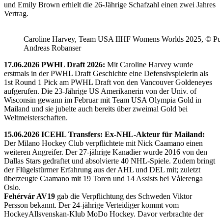
und Emily Brown erhielt die 26-Jährige Schafzahl einen zwei Jahres
Vertrag.
Caroline Harvey, Team USA IIHF Womens Worlds 2025, © Puc
Andreas Robanser
17.06.2026 PWHL Draft 2026:
Mit Caroline Harvey wurde
erstmals in der PWHL Draft Geschichte eine Defensivspielerin als
1st Round 1 Pick am PWHL Draft von den Vancouver Goldeneyes
aufgerufen. Die 23-Jährige US Amerikanerin von der Univ. of
Wisconsin gewann im Februar mit Team USA Olympia Gold in
Mailand und sie jubelte auch bereits über zweimal Gold bei
Weltmeisterschaften.
15.06.2026 ICEHL Transfers: Ex-NHL-Akteur für Mailand:
Der Milano Hockey Club verpflichtete mit Nick Caamano einen
weiteren Angreifer. Der 27-jährige Kanadier wurde 2016 von den
Dallas Stars gedraftet und absolvierte 40 NHL-Spiele. Zudem bringt
der Flügelstürmer Erfahrung aus der AHL und DEL mit; zuletzt
überzeugte Caamano mit 19 Toren und 14 Assists bei Vålerenga
Oslo.
Fehérvár AV19
gab die Verpflichtung des Schweden Viktor
Persson bekannt. Der 24-jährige Verteidiger kommt vom
HockeyAllsvenskan-Klub MoDo Hockey. Davor verbrachte der