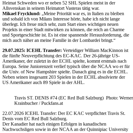
Heimat Schweden wo er neben 52 SHL Spielen meist in der
Allsvenskan in seinem Heimatort Vasteras tätig war.
Mikael Frycklund:
„Meine Priorität war es, in Italien zu bleiben
und sobald ich von Milans Interesse hörte, habe ich nicht lange
überlegt. Ich freue mich sehr, zum Start eines wichtigen neuen
Projekts in einer Stadt mitwirken zu können, die reich an Charme
und Sportgeschichte ist. Es ist eine spannende Herausforderung, die
mich auch näher an meine Familie in der Lombardei bringt.“
29.07.2025: ICEHL Transfer:
Verteidiger William MacKinnon ist
die fünfte Neuverpflichtung des EC-KAC. Der 26-jährige US-
Amerikaner, der zuletzt in der ECHL spielte, kommt erstmals nach
Europa. Seine Juniorenzeit verlief typisch über die NCAA wo er für
die Univ. of New Hampshire spielte. Danach ging es in die ECHL.
Neben seinen insgesamt 203 Spielen in der ECHL absolvierte der
US Amerikaner auch 89 Spiele in der AHL.
Travis ST. DENIS #74 (EC Red Bull Salzburg) Photo: Werner
Krainbucher / Puckfans.at
22.07.2026 ICEHL Transfer: Der EC KAC verpflichtet Travis St.
Denis vom EC Red Bull Salzburg.
Der Kanadier hat nach einigen Erfolgen in kanadischen
Nachwuchsligen sowie in der NCAA an der Quinnipiac University