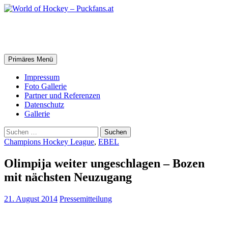
Zum
Inhalt
springen
World of Hockey – Puckfans.at
Suchen
Primäres Menü
Impressum
Foto Gallerie
Partner und Referenzen
Datenschutz
Gallerie
Suchen
nach:
Champions Hockey League
,
EBEL
Olimpija weiter ungeschlagen – Bozen
mit nächsten Neuzugang
21. August 2014
Pressemitteilung