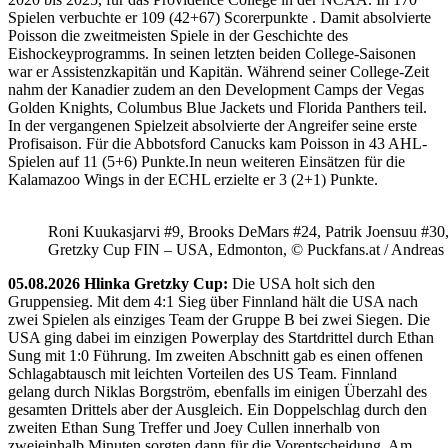
Spielen verbuchte er 109 (42+67) Scorerpunkte . Damit absolvierte
Poisson die zweitmeisten Spiele in der Geschichte des
Eishockeyprogramms. In seinen letzten beiden College-Saisonen
war er Assistenzkapitän und Kapitän. Während seiner College-Zeit
nahm der Kanadier zudem an den Development Camps der Vegas
Golden Knights, Columbus Blue Jackets und Florida Panthers teil.
In der vergangenen Spielzeit absolvierte der Angreifer seine erste
Profisaison. Für die Abbotsford Canucks kam Poisson in 43 AHL-
Spielen auf 11 (5+6) Punkte.In neun weiteren Einsätzen für die
Kalamazoo Wings in der ECHL erzielte er 3 (2+1) Punkte.
Roni Kuukasjarvi #9, Brooks DeMars #24, Patrik Joensuu #30
Gretzky Cup FIN – USA, Edmonton, © Puckfans.at / Andreas
05.08.2026 Hlinka Gretzky Cup:
Die USA holt sich den
Gruppensieg. Mit dem 4:1 Sieg über Finnland hält die USA nach
zwei Spielen als einziges Team der Gruppe B bei zwei Siegen. Die
USA ging dabei im einzigen Powerplay des Startdrittel durch Ethan
Sung mit 1:0 Führung. Im zweiten Abschnitt gab es einen offenen
Schlagabtausch mit leichten Vorteilen des US Team. Finnland
gelang durch Niklas Borgström, ebenfalls im einigen Überzahl des
gesamten Drittels aber der Ausgleich. Ein Doppelschlag durch den
zweiten Ethan Sung Treffer und Joey Cullen innerhalb von
zweieinhalb Minuten sorgten dann für die Vorentscheidung. Am