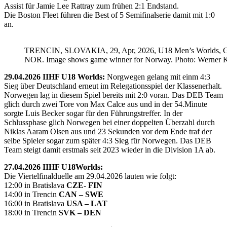
Assist für Jamie Lee Rattray zum frühen 2:1 Endstand.
Die Boston Fleet führen die Best of 5 Semifinalserie damit mit 1:0
an.
TRENCIN, SLOVAKIA, 29, Apr, 2026, U18 Men’s Worlds, 
NOR. Image shows game winner for Norway. Photo: Werner K
29.04.2026 IIHF U18 Worlds:
Norgwegen gelang mit einm 4:3
Sieg über Deutschland erneut im Relegationsspiel der Klassenerhalt.
Norwegen lag in diesem Spiel bereits mit 2:0 voran. Das DEB Team
glich durch zwei Tore von Max Calce aus und in der 54.Minute
sorgte Luis Becker sogar für den Führungstreffer. In der
Schlussphase glich Norwegen bei einer doppelten Überzahl durch
Niklas Aaram Olsen aus und 23 Sekunden vor dem Ende traf der
selbe Spieler sogar zum später 4:3 Sieg für Norwegen. Das DEB
Team steigt damit erstmals seit 2023 wieder in die Division 1A ab.
27.04.2026 IIHF U18Worlds:
Die Viertelfinalduelle am 29.04.2026 lauten wie folgt:
12:00 in Bratislava
CZE- FIN
14:00 in Trencin
CAN – SWE
16:00 in Bratislava
USA – LAT
18:00 in Trencin
SVK – DEN