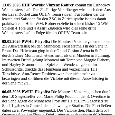
13.05.2026 IIHF Worlds: Vinzenz Rohrer
kommt zur Eishockey
Weltmeisterschaft. Der 21-Jährige Vorarlberger wird nach dem Aus
der Laval Rocket zum ÖEHV Team stoßen. Für Rohrer der die
letzten drei Saisonen für den ZSC in Zürich spielte ist dies damit
praktisch eine Heim WM. Rohrer erzielte in seinen bisher 15 WM
Spielen 4 Tore und 4 Assist.Zugleich wird dies seine dritte
Weltmeisterschaft in Folge für das ÖEHV Team sein.
08.05.2026 PWHL Playoffs:
Die Montreal Victoire gehen mit dem
2:1 Auswärtssieg bei den Minnesota Frost erstmals in der Serie in
Front. Das Heimteam ging in der Grand Casino Arena in St.Paul
durch Sidney Morin nach etwas mehr als drei Minuten in Führung.
Im zweiten Drittel gelang Montreal mit Toren von Maggie Flaherty
und Hayley Scamurra dem Spiel eine Wende zu geben. Im
Schlussdrittel drückte das Heimteam und verzeichnete 11:1
Torschüsse. Ann-Renee Desbiens war aber nicht mehr zu
bezwingen und so führen die Victoire mit diesem Auswärtssieg in
der Serie mit 2:1.
06.05.2026 PWHL Playoffs:
Die Montreal Victoire gleichen durch
den 1:0 Siegestreffer von Marie-Philip Poulin in der 3. Overtime in
der Serie gegen die Minnesota Frost auf 1:1 aus. Im Gegensatz zu
Spiel 1 gab es in Game 2 deutlich weniger Strafen. Die Fleet ließen
dabei zwei Powerplay ungenutzt. Die Victoire drei. Nach dem 5:4
Overtime Sieg der Fleet in Spiel 1 ging es nach torlosen 60 Minuten