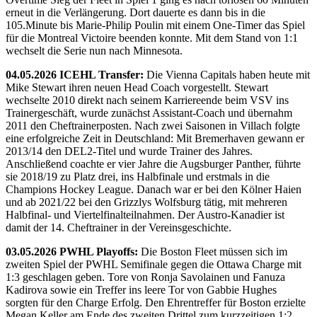
erneut in die Verlängerung. Dort dauerte es dann bis in die
105.Minute bis Marie-Philip Poulin mit einem One-Timer das Spiel
für die Montreal Victoire beenden konnte. Mit dem Stand von 1:1
wechselt die Serie nun nach Minnesota.
04.05.2026 ICEHL Transfer:
Die Vienna Capitals haben heute mit
Mike Stewart ihren neuen Head Coach vorgestellt. Stewart
wechselte 2010 direkt nach seinem Karriereende beim VSV ins
Trainergeschäft, wurde zunächst Assistant-Coach und übernahm
2011 den Cheftrainerposten. Nach zwei Saisonen in Villach folgte
eine erfolgreiche Zeit in Deutschland: Mit Bremerhaven gewann er
2013/14 den DEL2-Titel und wurde Trainer des Jahres.
Anschließend coachte er vier Jahre die Augsburger Panther, führte
sie 2018/19 zu Platz drei, ins Halbfinale und erstmals in die
Champions Hockey League. Danach war er bei den Kölner Haien
und ab 2021/22 bei den Grizzlys Wolfsburg tätig, mit mehreren
Halbfinal- und Viertelfinalteilnahmen. Der Austro-Kanadier ist
damit der 14. Cheftrainer in der Vereinsgeschichte.
03.05.2026 PWHL Playoffs:
Die Boston Fleet müssen sich im
zweiten Spiel der PWHL Semifinale gegen die Ottawa Charge mit
1:3 geschlagen geben. Tore von Ronja Savolainen und Fanuza
Kadirova sowie ein Treffer ins leere Tor von Gabbie Hughes
sorgten für den Charge Erfolg. Den Ehrentreffer für Boston erzielte
Megan Keller am Ende des zweiten Drittel zum kurzzeitigen 1:2.