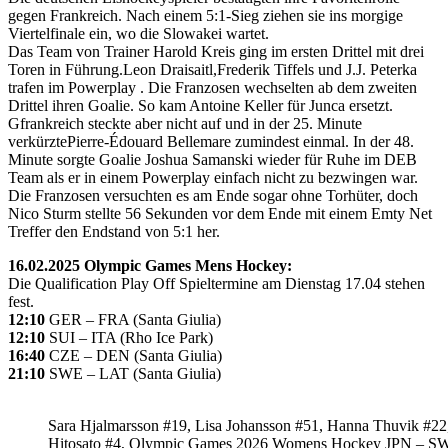
gegen Frankreich. Nach einem 5:1-Sieg ziehen sie ins morgige
Viertelfinale ein, wo die Slowakei wartet.
Das Team von Trainer Harold Kreis ging im ersten Drittel mit drei
Toren in Führung.Leon Draisaitl,Frederik Tiffels und J.J. Peterka
trafen im Powerplay . Die Franzosen wechselten ab dem zweiten
Drittel ihren Goalie. So kam Antoine Keller für Junca ersetzt.
Gfrankreich steckte aber nicht auf und in der 25. Minute
verkürztePierre-Édouard Bellemare zumindest einmal. In der 48.
Minute sorgte Goalie Joshua Samanski wieder für Ruhe im DEB
Team als er in einem Powerplay einfach nicht zu bezwingen war.
Die Franzosen versuchten es am Ende sogar ohne Torhüter, doch
Nico Sturm stellte 56 Sekunden vor dem Ende mit einem Emty Net
Treffer den Endstand von 5:1 her.
16.02.2025 Olympic Games Mens Hockey:
Die Qualification Play Off Spieltermine am Dienstag 17.04 stehen
fest.
12:10
GER – FRA (Santa Giulia)
12:10
SUI – ITA (Rho Ice Park)
16:40
CZE – DEN (Santa Giulia)
21:10
SWE – LAT (Santa Giulia)
Sara Hjalmarsson #19, Lisa Johansson #51, Hanna Thuvik #22
Hitosato #4, Olympic Games 2026 Womens Hockey JPN – S