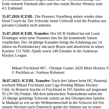
Ende riskierte Finnland alles und dies nutzte Becker Wenkus zum
4:1 Endstand.
31.07.2026 ICEHL
: Die Pioneers Vorarlberg stehen wieder ohne
Head Coach da. Der Schwede Janne Grönvall wird die Position aus
privaten Gründen nicht antreten.
31.07.2026 ICEHL Transfer:
Der HCB Südtirol hat mit Louis
Domingue seine neue Nummer eins für die kommende Saison
verpflichtet. Der 34-jährige Kanadier bringt die Erfahrung aus 14
Jahren im Profieishockey mit nach Bozen und absolvierte in seiner
Karriere 151 NHL-Spiele sowie 246 Einsätze in der American
Hockey League.
Mikael Frycklund #67, Olympic Games 2026 Mens Hockey 
© Puckfans.at / Andreas Robanser
30.07.2025: ICEHL Transfer:
Nach drei Jahren beim HC Pustertal
wechselt Mikael Frycklund zum Liga-Neuling Milano Hockey
Club. In Bruneck brachte es Frycklund in 165 Spielen auf insgesamt
95 (39+56) Punkte. Mit dem italienischen Nationalteam nahm der
33-Jährige gebürtige Schwede zuletzt an den Olympischen Spielen
in Mailand so wie an der Weltmeisterschaft in der Schweiz teil.Vor
seinem Wechsel nach Österreich spielte der Stürmer nur in seiner