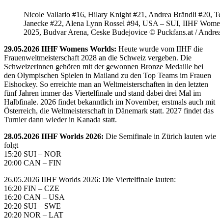
Nicole Vallario #16, Hilary Knight #21, Andrea Brändli #20, T
Janecke #22, Alena Lynn Rossel #94, USA – SUI, IIHF Wome
2025, Budvar Arena, Ceske Budejovice © Puckfans.at / Andre
29.05.2026 IIHF Womens Worlds:
Heute wurde vom IIHF die
Frauenweltmeisterschaft 2028 an die Schweiz vergeben. Die
Schweizerinnen gehören mit der gewonnen Bronze Medaille bei
den Olympischen Spielen in Mailand zu den Top Teams im Frauen
Eishockey. So erreichte man an Weltmeisterschaften in den letzten
fünf Jahren immer das Viertelfinale und stand dabei drei Mal im
Halbfinale. 2026 findet bekanntlich im November, erstmals auch mit
Österreich, die Weltmeisterschaft in Dänemark statt. 2027 findet das
Turnier dann wieder in Kanada statt.
28.05.2026 IIHF Worlds 2026:
Die Semifinale in Zürich lauten wie
folgt
15:20 SUI – NOR
20:00 CAN – FIN
26.05.2026 IIHF Worlds 2026: Die Viertelfinale lauten:
16:20 FIN – CZE
16:20 CAN – USA
20:20 SUI – SWE
20:20 NOR – LAT