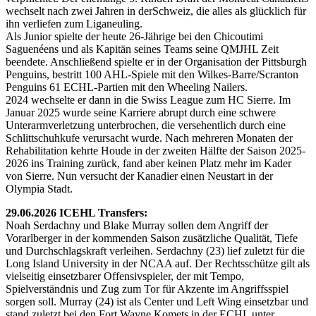
wechselt nach zwei Jahren in derSchweiz, die alles als glücklich für
ihn verliefen zum Liganeuling.
Als Junior spielte der heute 26-Jährige bei den Chicoutimi
Saguenéens und als Kapitän seines Teams seine QMJHL Zeit
beendete. Anschließend spielte er in der Organisation der Pittsburgh
Penguins, bestritt 100 AHL-Spiele mit den Wilkes-Barre/Scranton
Penguins 61 ECHL-Partien mit den Wheeling Nailers.
2024 wechselte er dann in die Swiss League zum HC Sierre. Im
Januar 2025 wurde seine Karriere abrupt durch eine schwere
Unterarmverletzung unterbrochen, die versehentlich durch eine
Schlittschuhkufe verursacht wurde. Nach mehreren Monaten der
Rehabilitation kehrte Houde in der zweiten Hälfte der Saison 2025-
2026 ins Training zurück, fand aber keinen Platz mehr im Kader
von Sierre. Nun versucht der Kanadier einen Neustart in der
Olympia Stadt.
29.06.2026 ICEHL Transfers:
Noah Serdachny und Blake Murray sollen dem Angriff der
Vorarlberger in der kommenden Saison zusätzliche Qualität, Tiefe
und Durchschlagskraft verleihen. Serdachny (23) lief zuletzt für die
Long Island University in der NCAA auf. Der Rechtsschütze gilt als
vielseitig einsetzbarer Offensivspieler, der mit Tempo,
Spielverständnis und Zug zum Tor für Akzente im Angriffsspiel
sorgen soll. Murray (24) ist als Center und Left Wing einsetzbar und
stand zuletzt bei den Fort Wayne Komets in der ECHL unter