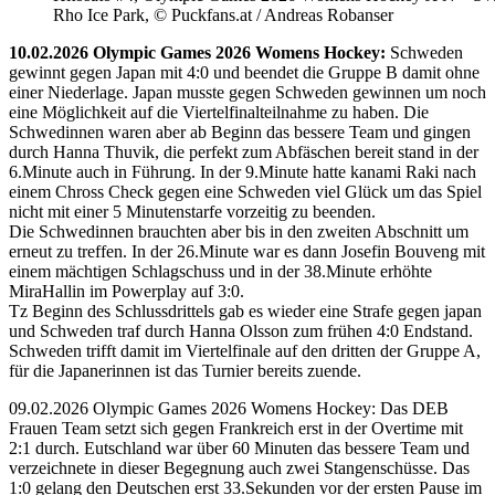
Rho Ice Park, © Puckfans.at / Andreas Robanser
10.02.2026 Olympic Games 2026 Womens Hockey:
Schweden
gewinnt gegen Japan mit 4:0 und beendet die Gruppe B damit ohne
einer Niederlage. Japan musste gegen Schweden gewinnen um noch
eine Möglichkeit auf die Viertelfinalteilnahme zu haben. Die
Schwedinnen waren aber ab Beginn das bessere Team und gingen
durch Hanna Thuvik, die perfekt zum Abfäschen bereit stand in der
6.Minute auch in Führung. In der 9.Minute hatte kanami Raki nach
einem Chross Check gegen eine Schweden viel Glück um das Spiel
nicht mit einer 5 Minutenstarfe vorzeitig zu beenden.
Die Schwedinnen brauchten aber bis in den zweiten Abschnitt um
erneut zu treffen. In der 26.Minute war es dann Josefin Bouveng mit
einem mächtigen Schlagschuss und in der 38.Minute erhöhte
MiraHallin im Powerplay auf 3:0.
Tz Beginn des Schlussdrittels gab es wieder eine Strafe gegen japan
und Schweden traf durch Hanna Olsson zum frühen 4:0 Endstand.
Schweden trifft damit im Viertelfinale auf den dritten der Gruppe A,
für die Japanerinnen ist das Turnier bereits zuende.
09.02.2026 Olympic Games 2026 Womens Hockey: Das DEB
Frauen Team setzt sich gegen Frankreich erst in der Overtime mit
2:1 durch. Eutschland war über 60 Minuten das bessere Team und
verzeichnete in dieser Begegnung auch zwei Stangenschüsse. Das
1:0 gelang den Deutschen erst 33.Sekunden vor der ersten Pause im