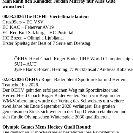
Man kann den Kanadier Jordan Murray nur Alles Gute
wünschen!
08.03.2026 Die ICEHL Viertelfinale lauten:
Graz99ers – EC VSV
EC KAC – Fehervar AV19
EC Red Bull Salzburg – HC Pustertal
HC Bozen – Olimpija Ljubljana.
Erster Spieltag der Best of 7 Serie am Dienstag.
ÖEHV Head Coach Roger Bader, IIHF World Championship 
SUI – AUT
Jyske Bank Boxen, Herning, © Puckfans.at / Andreas Robanse
02.03.2026 ÖEHV:
Roger Bader bleibt Sportdirektor und Herren-
Teamchef bis 2028.
Der ÖEHV geht den erfolgreichen Weg mit Sportdirektor und
Herren-Head Coach Roger Bader weiter. Noch vor Beginn der
WM-Vorbereitung wurde der Vertrag des Schweizers um weitere
zwei Jahre bis Ende September 2028 verlängert. Die großen
gemeinsamen Ziele: sich weiter in der Top Division etablieren und
sich für die Olympischen Winterspiele 2030 qualifizieren.
Olympic Games Mens Hockey Quali Round:
Die deutschen Eishockeyspieler bestätigten ihre Favoritenrolle