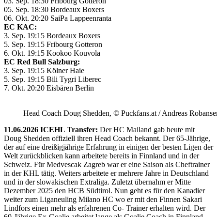
03. Sep. 18:30 Fribourg Gotteron
05. Sep. 18:30 Bordeaux Boxers
06. Okt. 20:20 SaiPa Lappeenranta
EC KAC:
3. Sep. 19:15 Bordeaux Boxers
5. Sep. 19:15 Fribourg Gotteron
6. Okt. 19:15 Kookoo Kouvola
EC Red Bull Salzburg:
3. Sep. 19:15 Kölner Haie
5. Sep. 19:15 Bili Tygri Liberec
7. Okt. 20:20 Eisbären Berlin
Head Coach Doug Shedden, © Puckfans.at / Andreas Robanse
11.06.2026 ICEHL Transfer:
Der HC Mailand gab heute mit
Doug Shedden offiziell ihren Head Coach bekannt. Der 65-Jährige,
der auf eine dreißigjährige Erfahrung in einigen der besten Ligen der
Welt zurückblicken kann arbeitete bereits in Finnland und in der
Schweiz. Für Medvescak Zagreb war er eine Saison als Cheftrainer
in der KHL tätig. Weiters arbeitete er mehrere Jahre in Deutschland
und in der slowakischen Extraliga. Zuletzt übernahm er Mitte
Dezember 2025 den HCB Südtirol. Nun geht es für den Kanadier
weiter zum Liganeuling Milano HC wo er mit den Finnen Sakari
Lindfors einen mehr als erfahrenen Co- Trainer erhalten wird. Der
60-Jährige Ex-Goalie arbeitet lange als Goalie Coach in Finnland