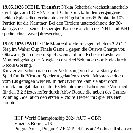
19.05.2026 ICEHL Transfer:
Nikita Scherbak wechselt innerhalb
der Liga vom EC VSV zum HC Innsbruck. In den vergangenen
beiden Spielzeiten verbuchte der Flügelstürmer 85 Punkte in 103
Partien für die Kärntner. Bei den Tirolern unterzeichnete der 30-
Jährige, der in seiner bisherigen Karriere auch in der NHL und KHL
spielte, einen Zweijahresvertrag.
15.05.2026 PWHL:
Die Montreal Victoire legen mit dem 3:2 OT
Sieg im Walter Cup Finale Game 1 gegen die Ottawa Charge vor.
Ottawa legte in diesem Spiel zweimal durch Rebecca Leslie vor.
Montreal gelang der Ausgleich erst drei Sekunden vor Ende durch
Nicole Gosling.
Kurz zuvor schien nach einer Verletzung von Laura Stacey das
Spiel für die Victoire Spielerin gelaufen zu sein. Musste sie doch
vom Eis getragen werden. In der Overtime kam sie aber doch
zurück und gab dann in der 63.Minute die entscheidende Vorarbeit
für den 3:2 Siegestreffer durch Abby Roque die neben des Games
Winning Goal auch den ersten Victoire Treffer im Spiel erzielen
konnte.
IIHF World Championship 2024 AUT – GBR
Vinzenz Rohrer #19
Prague Arena, Prague CZE © Puckfans.at / Andreas Robanser