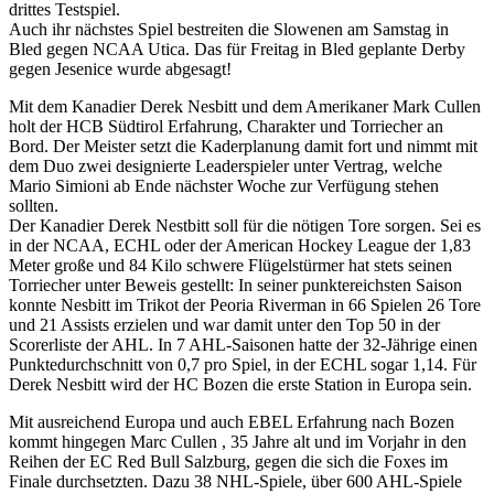
drittes Testspiel.
Auch ihr nächstes Spiel bestreiten die Slowenen am Samstag in
Bled gegen NCAA Utica. Das für Freitag in Bled geplante Derby
gegen Jesenice wurde abgesagt!
Mit dem Kanadier Derek Nesbitt und dem Amerikaner Mark Cullen
holt der HCB Südtirol Erfahrung, Charakter und Torriecher an
Bord. Der Meister setzt die Kaderplanung damit fort und nimmt mit
dem Duo zwei designierte Leaderspieler unter Vertrag, welche
Mario Simioni ab Ende nächster Woche zur Verfügung stehen
sollten.
Der Kanadier Derek Nestbitt soll für die nötigen Tore sorgen. Sei es
in der NCAA, ECHL oder der American Hockey League der 1,83
Meter große und 84 Kilo schwere Flügelstürmer hat stets seinen
Torriecher unter Beweis gestellt: In seiner punktereichsten Saison
konnte Nesbitt im Trikot der Peoria Riverman in 66 Spielen 26 Tore
und 21 Assists erzielen und war damit unter den Top 50 in der
Scorerliste der AHL. In 7 AHL-Saisonen hatte der 32-Jährige einen
Punktedurchschnitt von 0,7 pro Spiel, in der ECHL sogar 1,14. Für
Derek Nesbitt wird der HC Bozen die erste Station in Europa sein.
Mit ausreichend Europa und auch EBEL Erfahrung nach Bozen
kommt hingegen Marc Cullen , 35 Jahre alt und im Vorjahr in den
Reihen der EC Red Bull Salzburg, gegen die sich die Foxes im
Finale durchsetzten. Dazu 38 NHL-Spiele, über 600 AHL-Spiele