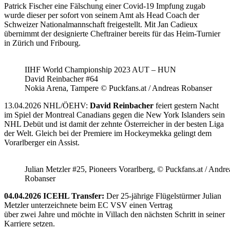
Patrick Fischer eine Fälschung einer Covid-19 Impfung zugab
wurde dieser per sofort von seinem Amt als Head Coach der
Schweizer Nationalmannschaft freigestellt. Mit Jan Cadieux
übernimmt der designierte Cheftrainer bereits für das Heim-Turnier
in Zürich und Fribourg.
IIHF World Championship 2023 AUT – HUN
David Reinbacher #64
Nokia Arena, Tampere © Puckfans.at / Andreas Robanser
13.04.2026 NHL/ÖEHV:
David Reinbacher
feiert gestern Nacht
im Spiel der Montreal Canadians gegen die New York Islanders sein
NHL Debüt und ist damit der zehnte Österreicher in der besten Liga
der Welt. Gleich bei der Premiere im Hockeymekka gelingt dem
Vorarlberger ein Assist.
Julian Metzler #25, Pioneers Vorarlberg, © Puckfans.at / Andre
Robanser
04.04.2026 ICEHL Transfer:
Der 25-jährige Flügelstürmer Julian
Metzler unterzeichnete beim EC VSV einen Vertrag
über zwei Jahre und möchte in Villach den nächsten Schritt in seiner
Karriere setzen.