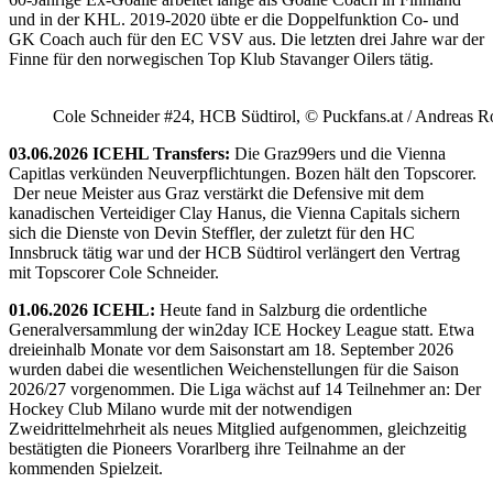
und in der KHL. 2019-2020 übte er die Doppelfunktion Co- und
GK Coach auch für den EC VSV aus. Die letzten drei Jahre war der
Finne für den norwegischen Top Klub Stavanger Oilers tätig.
Cole Schneider #24, HCB Südtirol, © Puckfans.at / Andreas R
03.06.2026 ICEHL Transfers:
Die Graz99ers und die Vienna
Capitlas verkünden Neuverpflichtungen. Bozen hält den Topscorer.
Der neue Meister aus Graz verstärkt die Defensive mit dem
kanadischen Verteidiger Clay Hanus, die Vienna Capitals sichern
sich die Dienste von Devin Steffler, der zuletzt für den HC
Innsbruck tätig war und der HCB Südtirol verlängert den Vertrag
mit Topscorer Cole Schneider.
01.06.2026 ICEHL:
Heute fand in Salzburg die ordentliche
Generalversammlung der win2day ICE Hockey League statt. Etwa
dreieinhalb Monate vor dem Saisonstart am 18. September 2026
wurden dabei die wesentlichen Weichenstellungen für die Saison
2026/27 vorgenommen. Die Liga wächst auf 14 Teilnehmer an: Der
Hockey Club Milano wurde mit der notwendigen
Zweidrittelmehrheit als neues Mitglied aufgenommen, gleichzeitig
bestätigten die Pioneers Vorarlberg ihre Teilnahme an der
kommenden Spielzeit.