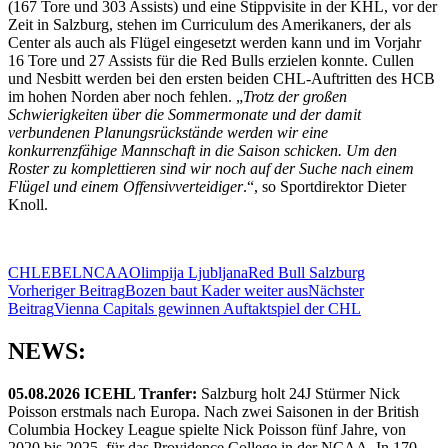
(167 Tore und 303 Assists) und eine Stippvisite in der KHL, vor der
Zeit in Salzburg, stehen im Curriculum des Amerikaners, der als
Center als auch als Flügel eingesetzt werden kann und im Vorjahr
16 Tore und 27 Assists für die Red Bulls erzielen konnte. Cullen
und Nesbitt werden bei den ersten beiden CHL-Auftritten des HCB
im hohen Norden aber noch fehlen. „
Trotz der großen
Schwierigkeiten über die Sommermonate und der damit
verbundenen Planungsrückstände werden wir eine
konkurrenzfähige Mannschaft in die Saison schicken. Um den
Roster zu komplettieren sind wir noch auf der Suche nach einem
Flügel und einem Offensivverteidiger
.“, so Sportdirektor Dieter
Knoll.
CHL
EBEL
NCAA
Olimpija Ljubljana
Red Bull Salzburg
Beitragsnavigation
Vorheriger Beitrag
Bozen baut Kader weiter aus
Nächster
Beitrag
Vienna Capitals gewinnen Auftaktspiel der CHL
NEWS:
05.08.2026 ICEHL Tranfer:
Salzburg holt 24J Stürmer Nick
Poisson erstmals nach Europa. Nach zwei Saisonen in der British
Columbia Hockey League spielte Nick Poisson fünf Jahre, von
2020 bis 2025, für das Providence College in der NCAA. In 170