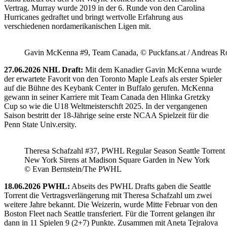
Vertrag. Murray wurde 2019 in der 6. Runde von den Carolina
Hurricanes gedraftet und bringt wertvolle Erfahrung aus
verschiedenen nordamerikanischen Ligen mit.
Gavin McKenna #9, Team Canada, © Puckfans.at / Andreas R
27.06.2026 NHL Draft:
Mit dem Kanadier Gavin McKenna wurde
der erwartete Favorit von den Toronto Maple Leafs als erster Spieler
auf die Bühne des Keybank Center in Buffalo gerufen. McKenna
gewann in seiner Karriere mit Team Canada den Hlinka Gretzky
Cup so wie die U18 Weltmeisterschft 2025. In der vergangenen
Saison bestritt der 18-Jährige seine erste NCAA Spielzeit für die
Penn State Univ.ersity.
Theresa Schafzahl #37, PWHL Regular Season Seattle Torrent 
New York Sirens at Madison Square Garden in New York
© Evan Bernstein/The PWHL
18.06.2026 PWHL:
Abseits des PWHL Drafts gaben die Seattle
Torrent die Vertragsverlängerung mit Theresa Schafzahl um zwei
weitere Jahre bekannt. Die Weizerin, wurde Mitte Februar von den
Boston Fleet nach Seattle transferiert. Für die Torrent gelangen ihr
dann in 11 Spielen 9 (2+7) Punkte. Zusammen mit Aneta Tejralova