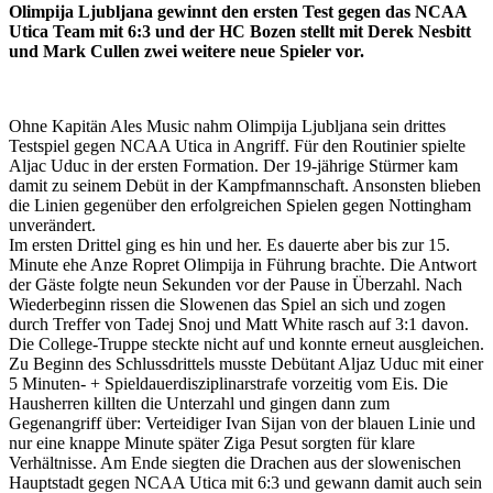
Olimpija Ljubljana gewinnt den ersten Test gegen das NCAA
Utica Team mit 6:3 und der HC Bozen stellt mit Derek Nesbitt
und Mark Cullen zwei weitere neue Spieler vor.
Ohne Kapitän Ales Music nahm Olimpija Ljubljana sein drittes
Testspiel gegen NCAA Utica in Angriff. Für den Routinier spielte
Aljac Uduc in der ersten Formation. Der 19-jährige Stürmer kam
damit zu seinem Debüt in der Kampfmannschaft. Ansonsten blieben
die Linien gegenüber den erfolgreichen Spielen gegen Nottingham
unverändert.
Im ersten Drittel ging es hin und her. Es dauerte aber bis zur 15.
Minute ehe Anze Ropret Olimpija in Führung brachte. Die Antwort
der Gäste folgte neun Sekunden vor der Pause in Überzahl. Nach
Wiederbeginn rissen die Slowenen das Spiel an sich und zogen
durch Treffer von Tadej Snoj und Matt White rasch auf 3:1 davon.
Die College-Truppe steckte nicht auf und konnte erneut ausgleichen.
Zu Beginn des Schlussdrittels musste Debütant Aljaz Uduc mit einer
5 Minuten- + Spieldauerdisziplinarstrafe vorzeitig vom Eis. Die
Hausherren killten die Unterzahl und gingen dann zum
Gegenangriff über: Verteidiger Ivan Sijan von der blauen Linie und
nur eine knappe Minute später Ziga Pesut sorgten für klare
Verhältnisse. Am Ende siegten die Drachen aus der slowenischen
Hauptstadt gegen NCAA Utica mit 6:3 und gewann damit auch sein