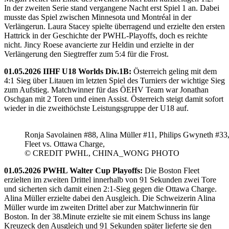
In der zweiten Serie stand vergangene Nacht erst Spiel 1 an. Dabei
musste das Spiel zwischen Minnesota und Montréal in der
Verlängerun. Laura Stacey spielte überragend und erzielte den ersten
Hattrick in der Geschichte der PWHL-Playoffs, doch es reichte
nicht. Jincy Roese avancierte zur Heldin und erzielte in der
Verlängerung den Siegtreffer zum 5:4 für die Frost.
01.05.2026 IIHF U18 Worlds Div.1B:
Österreich geling mit dem
4:1 Sieg über Litauen im letzten Spiel des Turniers der wichtige Sieg
zum Aufstieg. Matchwinner für das ÖEHV Team war Jonathan
Oschgan mit 2 Toren und einen Assist. Österreich steigt damit sofort
wieder in die zweithöchste Leistungsgruppe der U18 auf.
Ronja Savolainen #88, Alina Müller #11, Philips Gwyneth #33
Fleet vs. Ottawa Charge,
© CREDIT PWHL, CHINA_WONG PHOTO
01.05.2026 PWHL Walter Cup Playoffs:
Die Boston Fleet
erzielten im zweiten Drittel innerhalb von 91 Sekunden zwei Tore
und sicherten sich damit einen 2:1-Sieg gegen die Ottawa Charge.
Alina Müller erzielte dabei den Ausgleich. Die Schweizerin Alina
Müller wurde im zweiten Drittel aber zur Matchwinnerin für
Boston. In der 38.Minute erzielte sie mit einem Schuss ins lange
Kreuzeck den Ausgleich und 91 Sekunden später lieferte sie den