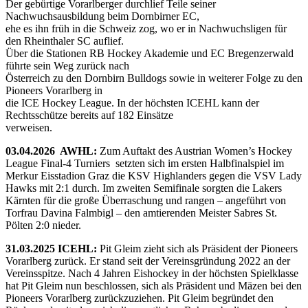
Der gebürtige Vorarlberger durchlief Teile seiner
Nachwuchsausbildung beim Dornbirner EC,
ehe es ihn früh in die Schweiz zog, wo er in Nachwuchsligen für
den Rheinthaler SC auflief.
Über die Stationen RB Hockey Akademie und EC Bregenzerwald
führte sein Weg zurück nach
Österreich zu den Dornbirn Bulldogs sowie in weiterer Folge zu den
Pioneers Vorarlberg in
die ICE Hockey League. In der höchsten ICEHL kann der
Rechtsschütze bereits auf 182 Einsätze
verweisen.
03.04.2026 AWHL:
Zum Auftakt des Austrian Women’s Hockey
League Final-4 Turniers setzten sich im ersten Halbfinalspiel im
Merkur Eisstadion Graz die KSV Highlanders gegen die VSV Lady
Hawks mit 2:1 durch. Im zweiten Semifinale sorgten die Lakers
Kärnten für die große Überraschung und rangen – angeführt von
Torfrau Davina Falmbigl – den amtierenden Meister Sabres St.
Pölten 2:0 nieder.
31.03.2025 ICEHL:
Pit Gleim zieht sich als Präsident der Pioneers
Vorarlberg zurück. Er stand seit der Vereinsgründung 2022 an der
Vereinsspitze. Nach 4 Jahren Eishockey in der höchsten Spielklasse
hat Pit Gleim nun beschlossen, sich als Präsident und Mäzen bei den
Pioneers Vorarlberg zurückzuziehen. Pit Gleim begründet den