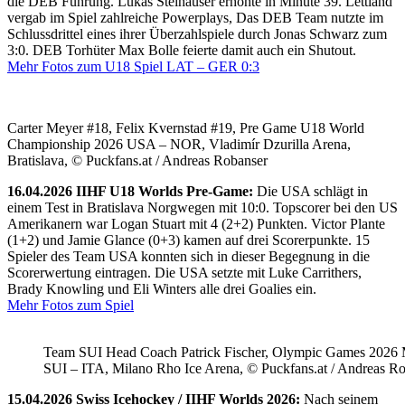
die DEB Führung. Lukas Steihauser erhöhte in Minute 39. Lettland
vergab im Spiel zahlreiche Powerplays, Das DEB Team nutzte im
Schlussdrittel eines ihrer Überzahlspiele durch Jonas Schwarz zum
3:0. DEB Torhüter Max Bolle feierte damit auch ein Shutout.
Mehr Fotos zum U18 Spiel LAT – GER 0:3
Carter Meyer #18, Felix Kvernstad #19, Pre Game U18 World
Championship 2026 USA – NOR, Vladimír Dzurilla Arena,
Bratislava, © Puckfans.at / Andreas Robanser
16.04.2026 IIHF U18 Worlds Pre-Game:
Die USA schlägt in
einem Test in Bratislava Norgwegen mit 10:0. Topscorer bei den US
Amerikanern war Logan Stuart mit 4 (2+2) Punkten. Victor Plante
(1+2) und Jamie Glance (0+3) kamen auf drei Scorerpunkte. 15
Spieler des Team USA konnten sich in dieser Begegnung in die
Scorerwertung eintragen. Die USA setzte mit Luke Carrithers,
Brady Knowling und Eli Winters alle drei Goalies ein.
Mehr Fotos zum Spiel
Team SUI Head Coach Patrick Fischer, Olympic Games 202
SUI – ITA, Milano Rho Ice Arena, © Puckfans.at / Andreas R
15.04.2026 Swiss Icehockey / IIHF Worlds 2026:
Nach seinem