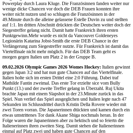
Powerplay durch Laura Kluge. Die Französinnen fanden weiter nur
wenige dicke Chancen vor doch die DEB Frauen konnten ihre
weiter nicht nutzen und so schlugen die Französinnen in der
49.Minute durch die alleine gelassene Estelle Duvin zu und stellten
auf 1:1. Im dritten Abschnitt drückten die Deutschen weiter doch der
Siegestreffer gelang nicht. Damit hatte Frankreich ihren ersten
Punktgewinn.Mehr wurde es nicht da Vancouver Goldeneyes
Legionärin Katarina Jobst-Smith die erste DEB Chance in der
Verlängerung zum Siegestreffer nutzte. Für Frankreich ist damit das
Viertelfinale nicht mehr möglich. Für das DEB Team geht es
morgen gegen Italien um Platz 2 in der Gruppe B.
09.02.2026 Olympic Games 2026 Womes Hockey:
Italien gewinnt
gegen Japan 3:2 und hat nun gute Chancen auf das Viertelfinale.
Italien holte sich im ersten Drittel eine 2:0 Führung. Dabei traf
Mathilde Fantin zweimal. Das erste Tor erzielte sice vom Bully
Punkt (13.) und der zweite Treffer gelang in Überzahl. Ruj Ukita
brachte Japan mit einem Slapshot in der 23.Minute zurück in das
Spiel. Nun verlief das Spiel ausgeglichen und Italien legte nach 47
Sekunden im Schlussdrittel durch Kristin Della Rovere wieder mit
zwei Toren vorran. Die Japanerinnen dtückten und kamen durch ein
etwas umstrittenes Tor dank Akane Shiga nochmals heran. In der
Folge waren die Japanerinnen aber zu hektisch und so feiertn die
Italienerinnen ihren zweiten Sieg. Damit stehen die Italienerinnen
einmal auf Platz zwei und haben gute Chancen auf den