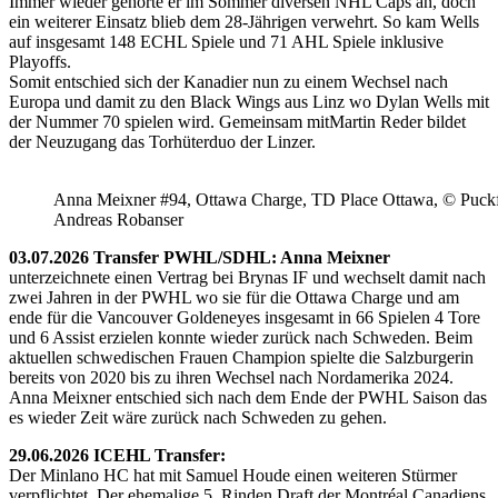
Immer wieder gehörte er im Sommer diversen NHL Caps an, doch
ein weiterer Einsatz blieb dem 28-Jährigen verwehrt. So kam Wells
auf insgesamt 148 ECHL Spiele und 71 AHL Spiele inklusive
Playoffs.
Somit entschied sich der Kanadier nun zu einem Wechsel nach
Europa und damit zu den Black Wings aus Linz wo Dylan Wells mit
der Nummer 70 spielen wird. Gemeinsam mitMartin Reder bildet
der Neuzugang das Torhüterduo der Linzer.
Anna Meixner #94, Ottawa Charge, TD Place Ottawa, © Puckfa
Andreas Robanser
03.07.2026 Transfer PWHL/SDHL: Anna Meixner
unterzeichnete einen Vertrag bei Brynas IF und wechselt damit nach
zwei Jahren in der PWHL wo sie für die Ottawa Charge und am
ende für die Vancouver Goldeneyes insgesamt in 66 Spielen 4 Tore
und 6 Assist erzielen konnte wieder zurück nach Schweden. Beim
aktuellen schwedischen Frauen Champion spielte die Salzburgerin
bereits von 2020 bis zu ihren Wechsel nach Nordamerika 2024.
Anna Meixner entschied sich nach dem Ende der PWHL Saison das
es wieder Zeit wäre zurück nach Schweden zu gehen.
29.06.2026 ICEHL Transfer:
Der Minlano HC hat mit Samuel Houde einen weiteren Stürmer
verpflichtet. Der ehemalige 5. Rinden Draft der Montréal Canadiens