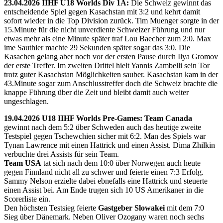
23.04.2026 IIHF U18 Worlds Div 1A:
Die Schweiz gewinnt das
entscheidende Spiel gegen Kasachstan mit 3:2 und kehrt damit
sofort wieder in die Top Division zurück. Tim Muenger sorgte in der
15.Minute für die nicht unverdiente Schweizer Führung und nur
etwas mehr als eine Minute später traf Lou Baecher zum 2:0. Max
ime Sauthier machte 29 Sekunden später sogar das 3:0. Die
Kasachen gelang aber noch vor der ersten Pause durch Ilya Gromov
der erste Treffer. Im zweiten Drittel hielt Yannis Zambelli sein Tor
trotz guter Kasachstan Möglichkeiten sauber. Kasachstan kam in der
43.Minute sogar zum Anschlusstreffer doch die Schweiz brachte die
knappe Führung über die Zeit und bleibt damit auch weiter
ungeschlagen.
19.04.2026 U18 IIHF Worlds Pre-Games: Team Canada
gewinnt nach dem 5:2 über Schweden auch das heutige zweite
Testspiel gegen Tschewchien sicher mit 6:2. Man des Spiels war
Tynan Lawrence mit einen Hattrick und einen Assist. Dima Zhilkin
verbuchte drei Assists für sein Team.
Team USA
tat sich nach dem 10:0 über Norwegen auch heute
gegen Finnland nicht all zu schwer und feierte einen 7:3 Erfolg.
Sammy Nelson erzielte dabei ebnefalls eine Hattrick und steuerte
einen Assist bei. Am Ende trugen sich 10 US Amerikaner in die
Scorerliste ein.
Den höchsten Testsieg feierte
Gastgeber Slowakei
mit dem 7:0
Sieg über Dänemark. Neben Oliver Ozogany waren noch sechs