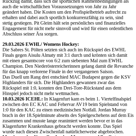
Rückzug damit, dass sich die sportlichen Rahmenbedingungen als
auch die wirtschaftlichen Voraussetzungen von Jahr zu Jahr
geändert haben. Die Kosten um den Profispielbetrieb aufrecht zu
erhalten und dabei auch sportlich konkurrenzfähig zu sein, sind
stetig gestiegen. Pit Gleim hält sein persönliches und finanzielles
Engagement für nicht mehr sinnvoll und wird für einen ordentlichen
Abschluss seiner Ära sorgen.
29.03.2026 EWHL/ Womens Hockey:
Die Sabres St. Pölten setzten sich auch im Rückspiel des EWHL
Finals gegen Aisulu Almaty mit 3:1 durch und krönten sich damit
mit einen gesamtscore von 6:2 zum siebenten Mal zum EWHL
Champion. Den Niederösterreicherinnen gelang damit die Revanche
für das knapp verlorene Finale in der vergangenen Saison.
Das Duell um Rang drei entschied MAC Budapest gegen die KSV
Highlanders für sich. Die Highlanders gewannen zwar das
Rückspiel mit 1:0, konnten den Drei-Tore-Rückstand aus dem
Hinspiel jedoch nicht mehr wettmachen.
10.03.2026 ICEHL:
In Klagenfurt kam es beim 1. Viertelfinalspiel
zwischen den EC KAC und Fehervar AV19 beim Spielstand von
1:0 für den KAC zu einen medizinischen Notfall. Jordan Murray
brach in der 18.Spielminute abseits des Spielgeschehens auf dem Eis
zusammen und musste lange reanimiert werden bevor er in das
Klagenfurter Krankenhaus gebracht werden konnte. Das Spiel
wurde nach diesen Zwischenfall natürlicherweise abgebrochen.