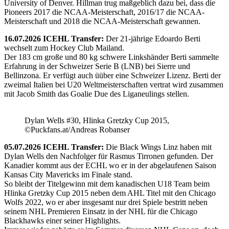
University of Denver. Hillman trug maßgeblich dazu bei, dass die
Pioneers 2017 die NCAA-Meisterschaft, 2016/17 die NCAA-
Meisterschaft und 2018 die NCAA-Meisterschaft gewannen.
16.07.2026 ICEHL Transfer:
Der 21-jährige Edoardo Berti
wechselt zum Hockey Club Mailand.
Der 183 cm große und 80 kg schwere Linkshänder Berti sammelte
Erfahrung in der Schweizer Serie B (LNB) bei Sierre und
Bellinzona. Er verfügt auch üüber eine Schweizer Lizenz. Berti der
zweimal Italien bei U20 Weltmeisterschaften vertrat wird zusammen
mit Jacob Smith das Goalie Due des Liganeulings stellen.
Dylan Wells #30, Hlinka Gretzky Cup 2015,
©Puckfans.at/Andreas Robanser
05.07.2026 ICEHL Transfer:
Die Black Wings Linz haben mit
Dylan Wells den Nachfolger für Rasmus Tirronen gefunden. Der
Kanadier kommt aus der ECHL wo er in der abgelaufenen Saison
Kansas City Mavericks im Finale stand.
So bleibt der Titelgewinn mit dem kanadischen U18 Team beim
Hlinka Gretzky Cup 2015 neben dem AHL Titel mit den Chicago
Wolfs 2022, wo er aber insgesamt nur drei Spiele bestritt neben
seinem NHL Premieren Einsatz in der NHL für die Chicago
Blackhawks einer seiner Highlights.