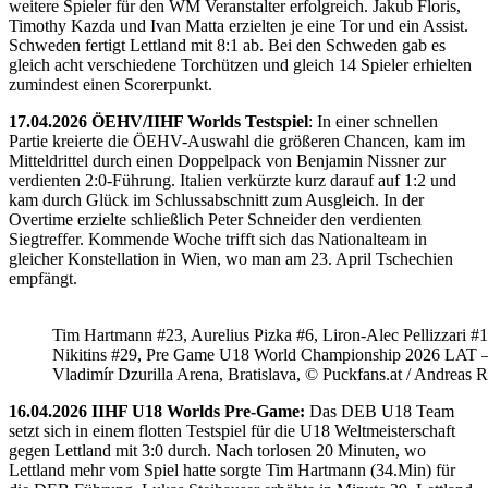
weitere Spieler für den WM Veranstalter erfolgreich. Jakub Floris,
Timothy Kazda und Ivan Matta erzielten je eine Tor und ein Assist.
Schweden fertigt Lettland mit 8:1 ab. Bei den Schweden gab es
gleich acht verschiedene Torchützen und gleich 14 Spieler erhielten
zumindest einen Scorerpunkt.
17.04.2026 ÖEHV/IIHF Worlds Testspiel
: In einer schnellen
Partie kreierte die ÖEHV-Auswahl die größeren Chancen, kam im
Mitteldrittel durch einen Doppelpack von Benjamin Nissner zur
verdienten 2:0-Führung. Italien verkürzte kurz darauf auf 1:2 und
kam durch Glück im Schlussabschnitt zum Ausgleich. In der
Overtime erzielte schließlich Peter Schneider den verdienten
Siegtreffer. Kommende Woche trifft sich das Nationalteam in
gleicher Konstellation in Wien, wo man am 23. April Tschechien
empfängt.
Tim Hartmann #23, Aurelius Pizka #6, Liron-Alec Pellizzari #16
Nikitins #29, Pre Game U18 World Championship 2026 LAT 
Vladimír Dzurilla Arena, Bratislava, © Puckfans.at / Andreas 
16.04.2026 IIHF U18 Worlds Pre-Game:
Das DEB U18 Team
setzt sich in einem flotten Testspiel für die U18 Weltmeisterschaft
gegen Lettland mit 3:0 durch. Nach torlosen 20 Minuten, wo
Lettland mehr vom Spiel hatte sorgte Tim Hartmann (34.Min) für