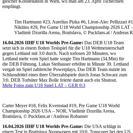
gleicher Konstellation in Wien, wo man am 23. April Tschechien
empfängt.
Tim Hartmann #23, Aurelius Pizka #6, Liron-Alec Pellizzari #16
Nikitins #29, Pre Game U18 World Championship 2026 LAT 
Vladimír Dzurilla Arena, Bratislava, © Puckfans.at / Andreas 
16.04.2026 IIHF U18 Worlds Pre-Game:
Das DEB U18 Team
setzt sich in einem flotten Testspiel für die U18 Weltmeisterschaft
gegen Lettland mit 3:0 durch. Nach torlosen 20 Minuten, wo
Lettland mehr vom Spiel hatte sorgte Tim Hartmann (34.Min) für
die DEB Führung. Lukas Steihauser erhöhte in Minute 39. Lettland
vergab im Spiel zahlreiche Powerplays, Das DEB Team nutzte im
Schlussdrittel eines ihrer Überzahlspiele durch Jonas Schwarz zum
3:0. DEB Torhüter Max Bolle feierte damit auch ein Shutout.
Mehr Fotos zum U18 Spiel LAT – GER 0:3
Carter Meyer #18, Felix Kvernstad #19, Pre Game U18 World
Championship 2026 USA – NOR, Vladimír Dzurilla Arena,
Bratislava, © Puckfans.at / Andreas Robanser
16.04.2026 IIHF U18 Worlds Pre-Game:
Die USA schlägt in
einem Test in Bratislava Norgwegen mit 10:0. Topscorer bei den US