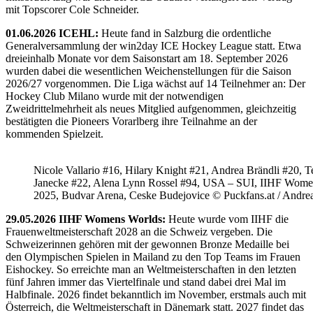
mit Topscorer Cole Schneider.
01.06.2026 ICEHL:
Heute fand in Salzburg die ordentliche
Generalversammlung der win2day ICE Hockey League statt. Etwa
dreieinhalb Monate vor dem Saisonstart am 18. September 2026
wurden dabei die wesentlichen Weichenstellungen für die Saison
2026/27 vorgenommen. Die Liga wächst auf 14 Teilnehmer an: Der
Hockey Club Milano wurde mit der notwendigen
Zweidrittelmehrheit als neues Mitglied aufgenommen, gleichzeitig
bestätigten die Pioneers Vorarlberg ihre Teilnahme an der
kommenden Spielzeit.
Nicole Vallario #16, Hilary Knight #21, Andrea Brändli #20, T
Janecke #22, Alena Lynn Rossel #94, USA – SUI, IIHF Wome
2025, Budvar Arena, Ceske Budejovice © Puckfans.at / Andre
29.05.2026 IIHF Womens Worlds:
Heute wurde vom IIHF die
Frauenweltmeisterschaft 2028 an die Schweiz vergeben. Die
Schweizerinnen gehören mit der gewonnen Bronze Medaille bei
den Olympischen Spielen in Mailand zu den Top Teams im Frauen
Eishockey. So erreichte man an Weltmeisterschaften in den letzten
fünf Jahren immer das Viertelfinale und stand dabei drei Mal im
Halbfinale. 2026 findet bekanntlich im November, erstmals auch mit
Österreich, die Weltmeisterschaft in Dänemark statt. 2027 findet das