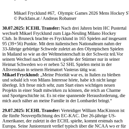
Mikael Frycklund #67, Olympic Games 2026 Mens Hockey 
© Puckfans.at / Andreas Robanser
30.07.2025: ICEHL Transfer:
Nach drei Jahren beim HC Pustertal
wechselt Mikael Frycklund zum Liga-Neuling Milano Hockey
Club. In Bruneck brachte es Frycklund in 165 Spielen auf insgesamt
95 (39+56) Punkte. Mit dem italienischen Nationalteam nahm der
33-Jährige gebürtige Schwede zuletzt an den Olympischen Spielen
in Mailand so wie an der Weltmeisterschaft in der Schweiz teil.Vor
seinem Wechsel nach Österreich spielte der Stürmer nur in seiner
Heimat Schweden wo er neben 52 SHL Spielen meist in der
Allsvenskan in seinem Heimatort Vasteras tätig war.
Mikael Frycklund:
„Meine Priorität war es, in Italien zu bleiben
und sobald ich von Milans Interesse hörte, habe ich nicht lange
überlegt. Ich freue mich sehr, zum Start eines wichtigen neuen
Projekts in einer Stadt mitwirken zu können, die reich an Charme
und Sportgeschichte ist. Es ist eine spannende Herausforderung, die
mich auch näher an meine Familie in der Lombardei bringt.“
29.07.2025: ICEHL Transfer:
Verteidiger William MacKinnon ist
die fünfte Neuverpflichtung des EC-KAC. Der 26-jährige US-
Amerikaner, der zuletzt in der ECHL spielte, kommt erstmals nach
Europa. Seine Juniorenzeit verlief typisch über die NCAA wo er für