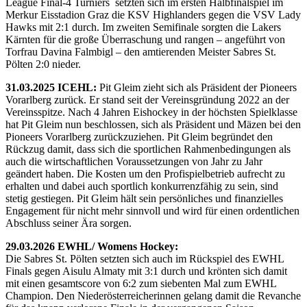
League Final-4 Turniers setzten sich im ersten Halbfinalspiel im
Merkur Eisstadion Graz die KSV Highlanders gegen die VSV Lady
Hawks mit 2:1 durch. Im zweiten Semifinale sorgten die Lakers
Kärnten für die große Überraschung und rangen – angeführt von
Torfrau Davina Falmbigl – den amtierenden Meister Sabres St.
Pölten 2:0 nieder.
31.03.2025 ICEHL:
Pit Gleim zieht sich als Präsident der Pioneers
Vorarlberg zurück. Er stand seit der Vereinsgründung 2022 an der
Vereinsspitze. Nach 4 Jahren Eishockey in der höchsten Spielklasse
hat Pit Gleim nun beschlossen, sich als Präsident und Mäzen bei den
Pioneers Vorarlberg zurückzuziehen. Pit Gleim begründet den
Rückzug damit, dass sich die sportlichen Rahmenbedingungen als
auch die wirtschaftlichen Voraussetzungen von Jahr zu Jahr
geändert haben. Die Kosten um den Profispielbetrieb aufrecht zu
erhalten und dabei auch sportlich konkurrenzfähig zu sein, sind
stetig gestiegen. Pit Gleim hält sein persönliches und finanzielles
Engagement für nicht mehr sinnvoll und wird für einen ordentlichen
Abschluss seiner Ära sorgen.
29.03.2026 EWHL/ Womens Hockey:
Die Sabres St. Pölten setzten sich auch im Rückspiel des EWHL
Finals gegen Aisulu Almaty mit 3:1 durch und krönten sich damit
mit einen gesamtscore von 6:2 zum siebenten Mal zum EWHL
Champion. Den Niederösterreicherinnen gelang damit die Revanche