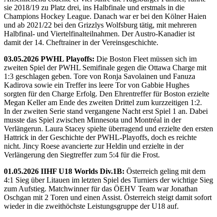
sie 2018/19 zu Platz drei, ins Halbfinale und erstmals in die
Champions Hockey League. Danach war er bei den Kölner Haien
und ab 2021/22 bei den Grizzlys Wolfsburg tätig, mit mehreren
Halbfinal- und Viertelfinalteilnahmen. Der Austro-Kanadier ist
damit der 14. Cheftrainer in der Vereinsgeschichte.
03.05.2026 PWHL Playoffs:
Die Boston Fleet müssen sich im
zweiten Spiel der PWHL Semifinale gegen die Ottawa Charge mit
1:3 geschlagen geben. Tore von Ronja Savolainen und Fanuza
Kadirova sowie ein Treffer ins leere Tor von Gabbie Hughes
sorgten für den Charge Erfolg. Den Ehrentreffer für Boston erzielte
Megan Keller am Ende des zweiten Drittel zum kurzzeitigen 1:2.
In der zweiten Serie stand vergangene Nacht erst Spiel 1 an. Dabei
musste das Spiel zwischen Minnesota und Montréal in der
Verlängerun. Laura Stacey spielte überragend und erzielte den ersten
Hattrick in der Geschichte der PWHL-Playoffs, doch es reichte
nicht. Jincy Roese avancierte zur Heldin und erzielte in der
Verlängerung den Siegtreffer zum 5:4 für die Frost.
01.05.2026 IIHF U18 Worlds Div.1B:
Österreich geling mit dem
4:1 Sieg über Litauen im letzten Spiel des Turniers der wichtige Sieg
zum Aufstieg. Matchwinner für das ÖEHV Team war Jonathan
Oschgan mit 2 Toren und einen Assist. Österreich steigt damit sofort
wieder in die zweithöchste Leistungsgruppe der U18 auf.