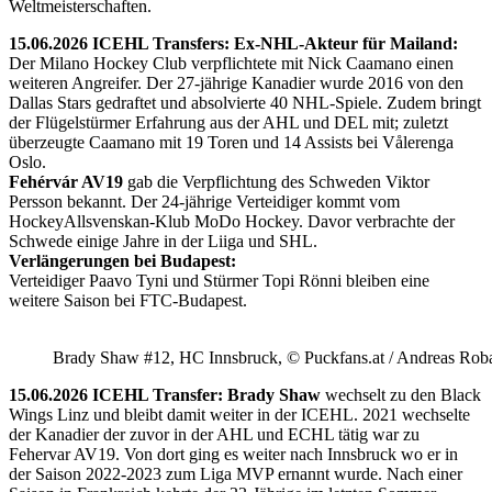
Weltmeisterschaften.
15.06.2026 ICEHL Transfers: Ex-NHL-Akteur für Mailand:
Der Milano Hockey Club verpflichtete mit Nick Caamano einen
weiteren Angreifer. Der 27-jährige Kanadier wurde 2016 von den
Dallas Stars gedraftet und absolvierte 40 NHL-Spiele. Zudem bringt
der Flügelstürmer Erfahrung aus der AHL und DEL mit; zuletzt
überzeugte Caamano mit 19 Toren und 14 Assists bei Vålerenga
Oslo.
Fehérvár AV19
gab die Verpflichtung des Schweden Viktor
Persson bekannt. Der 24-jährige Verteidiger kommt vom
HockeyAllsvenskan-Klub MoDo Hockey. Davor verbrachte der
Schwede einige Jahre in der Liiga und SHL.
Verlängerungen bei Budapest:
Verteidiger Paavo Tyni und Stürmer Topi Rönni bleiben eine
weitere Saison bei FTC-Budapest.
Brady Shaw #12, HC Innsbruck, © Puckfans.at / Andreas Rob
15.06.2026 ICEHL Transfer: Brady Shaw
wechselt zu den Black
Wings Linz und bleibt damit weiter in der ICEHL. 2021 wechselte
der Kanadier der zuvor in der AHL und ECHL tätig war zu
Fehervar AV19. Von dort ging es weiter nach Innsbruck wo er in
der Saison 2022-2023 zum Liga MVP ernannt wurde. Nach einer