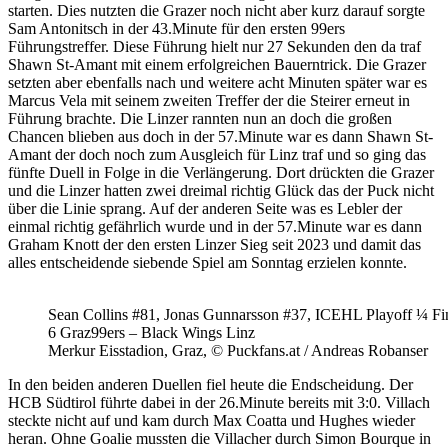
starten. Dies nutzten die Grazer noch nicht aber kurz darauf sorgte
Sam Antonitsch in der 43.Minute für den ersten 99ers
Führungstreffer. Diese Führung hielt nur 27 Sekunden den da traf
Shawn St-Amant mit einem erfolgreichen Bauerntrick. Die Grazer
setzten aber ebenfalls nach und weitere acht Minuten später war es
Marcus Vela mit seinem zweiten Treffer der die Steirer erneut in
Führung brachte. Die Linzer rannten nun an doch die großen
Chancen blieben aus doch in der 57.Minute war es dann Shawn St-
Amant der doch noch zum Ausgleich für Linz traf und so ging das
fünfte Duell in Folge in die Verlängerung. Dort drückten die Grazer
und die Linzer hatten zwei dreimal richtig Glück das der Puck nicht
über die Linie sprang. Auf der anderen Seite was es Lebler der
einmal richtig gefährlich wurde und in der 57.Minute war es dann
Graham Knott der den ersten Linzer Sieg seit 2023 und damit das
alles entscheidende siebende Spiel am Sonntag erzielen konnte.
Sean Collins #81, Jonas Gunnarsson #37, ICEHL Playoff ¼ F
6 Graz99ers – Black Wings Linz
Merkur Eisstadion, Graz, © Puckfans.at / Andreas Robanser
In den beiden anderen Duellen fiel heute die Endscheidung. Der
HCB Südtirol führte dabei in der 26.Minute bereits mit 3:0. Villach
steckte nicht auf und kam durch Max Coatta und Hughes wieder
heran. Ohne Goalie mussten die Villacher durch Simon Bourque in