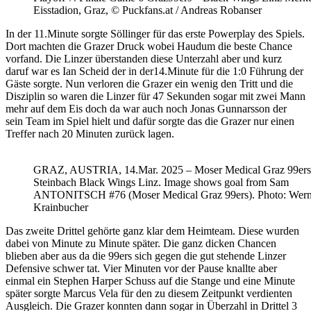
Eisstadion, Graz, © Puckfans.at / Andreas Robanser
In der 11.Minute sorgte Söllinger für das erste Powerplay des Spiels.
Dort machten die Grazer Druck wobei Haudum die beste Chance
vorfand. Die Linzer überstanden diese Unterzahl aber und kurz
daruf war es Ian Scheid der in der14.Minute für die 1:0 Führung der
Gäste sorgte. Nun verloren die Grazer ein wenig den Tritt und die
Disziplin so waren die Linzer für 47 Sekunden sogar mit zwei Mann
mehr auf dem Eis doch da war auch noch Jonas Gunnarsson der
sein Team im Spiel hielt und dafür sorgte das die Grazer nur einen
Treffer nach 20 Minuten zurück lagen.
GRAZ, AUSTRIA, 14.Mar. 2025 – Moser Medical Graz 99ers
Steinbach Black Wings Linz. Image shows goal from Sam
ANTONITSCH #76 (Moser Medical Graz 99ers). Photo: Wern
Krainbucher
Das zweite Drittel gehörte ganz klar dem Heimteam. Diese wurden
dabei von Minute zu Minute später. Die ganz dicken Chancen
blieben aber aus da die 99ers sich gegen die gut stehende Linzer
Defensive schwer tat. Vier Minuten vor der Pause knallte aber
einmal ein Stephen Harper Schuss auf die Stange und eine Minute
später sorgte Marcus Vela für den zu diesem Zeitpunkt verdienten
Ausgleich. Die Grazer konnten dann sogar in Überzahl in Drittel 3