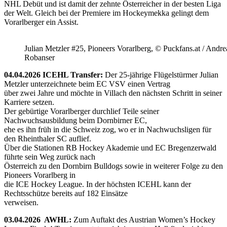
NHL Debüt und ist damit der zehnte Österreicher in der besten Liga
der Welt. Gleich bei der Premiere im Hockeymekka gelingt dem
Vorarlberger ein Assist.
Julian Metzler #25, Pioneers Vorarlberg, © Puckfans.at / Andre
Robanser
04.04.2026 ICEHL Transfer:
Der 25-jährige Flügelstürmer Julian
Metzler unterzeichnete beim EC VSV einen Vertrag
über zwei Jahre und möchte in Villach den nächsten Schritt in seiner
Karriere setzen.
Der gebürtige Vorarlberger durchlief Teile seiner
Nachwuchsausbildung beim Dornbirner EC,
ehe es ihn früh in die Schweiz zog, wo er in Nachwuchsligen für
den Rheinthaler SC auflief.
Über die Stationen RB Hockey Akademie und EC Bregenzerwald
führte sein Weg zurück nach
Österreich zu den Dornbirn Bulldogs sowie in weiterer Folge zu den
Pioneers Vorarlberg in
die ICE Hockey League. In der höchsten ICEHL kann der
Rechtsschütze bereits auf 182 Einsätze
verweisen.
03.04.2026 AWHL:
Zum Auftakt des Austrian Women’s Hockey