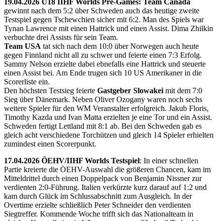
19.04.2026 U18 IIHF Worlds Pre-Games: Team Canada
gewinnt nach dem 5:2 über Schweden auch das heutige zweite
Testspiel gegen Tschewchien sicher mit 6:2. Man des Spiels war
Tynan Lawrence mit einen Hattrick und einen Assist. Dima Zhilkin
verbuchte drei Assists für sein Team.
Team USA
tat sich nach dem 10:0 über Norwegen auch heute
gegen Finnland nicht all zu schwer und feierte einen 7:3 Erfolg.
Sammy Nelson erzielte dabei ebnefalls eine Hattrick und steuerte
einen Assist bei. Am Ende trugen sich 10 US Amerikaner in die
Scorerliste ein.
Den höchsten Testsieg feierte
Gastgeber Slowakei
mit dem 7:0
Sieg über Dänemark. Neben Oliver Ozogany waren noch sechs
weitere Spieler für den WM Veranstalter erfolgreich. Jakub Floris,
Timothy Kazda und Ivan Matta erzielten je eine Tor und ein Assist.
Schweden fertigt Lettland mit 8:1 ab. Bei den Schweden gab es
gleich acht verschiedene Torchützen und gleich 14 Spieler erhielten
zumindest einen Scorerpunkt.
17.04.2026 ÖEHV/IIHF Worlds Testspiel
: In einer schnellen
Partie kreierte die ÖEHV-Auswahl die größeren Chancen, kam im
Mitteldrittel durch einen Doppelpack von Benjamin Nissner zur
verdienten 2:0-Führung. Italien verkürzte kurz darauf auf 1:2 und
kam durch Glück im Schlussabschnitt zum Ausgleich. In der
Overtime erzielte schließlich Peter Schneider den verdienten
Siegtreffer. Kommende Woche trifft sich das Nationalteam in