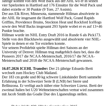
Jährige kommt von den Wolf Back aus der AHL wo er In seinen
vier Spielzeiten in Hartford auf 176 Einsätze für die Wolf Pack und
dabei erzielte er 30 Punkte (9 Tore, 27 Assists).
Der aus Elk River, Minnesota, stammende Hillman absolvierte in
der AHL für insgesamt die Hartford Wolf Pack, Grand Rapids
Griffins, Providence Bruins, Stockton Heat und Rockford IceHogs
sowie den Wolf Backs insgesamt 293 Spiele wobei er es auf 13+46
Punkte brachte.
Hillman wurde im NHL Entry Draft 2016 in Runde 6 als Pick173.
Stelle von den Blackhawks ausgewählt und absolvierte vier NHL-
Spiele in denen er ein Tor erzielten konnte.
Vor seinem Profidebüt spielte Hillman drei Saisons an der
University of Denver. Hillman trug maßgeblich dazu bei, dass die
Pioneers 2017 die NCAA-Meisterschaft, 2016/17 die NCAA-
Meisterschaft und 2018 die NCAA-Meisterschaft gewannen.
16.07.2026 ICEHL Transfer:
Der 21-jährige Edoardo Berti
wechselt zum Hockey Club Mailand.
Der 183 cm große und 80 kg schwere Linkshänder Berti sammelte
Erfahrung in der Schweizer Serie B (LNB) bei Sierre und
Bellinzona. Er verfügt auch üüber eine Schweizer Lizenz. Berti der
zweimal Italien bei U20 Weltmeisterschaften vertrat wird zusammen
mit Jacob Smith das Goalie Due des Liganeulings stellen.