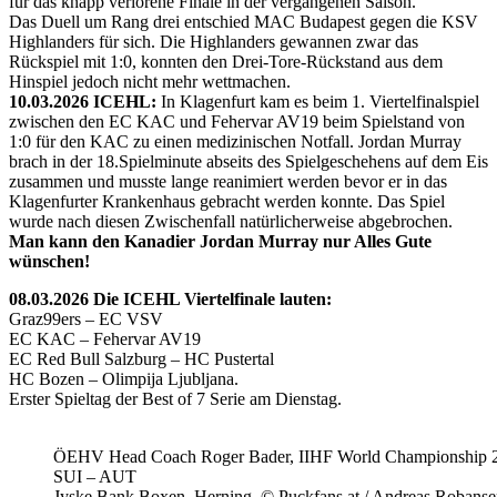
für das knapp verlorene Finale in der vergangenen Saison.
Das Duell um Rang drei entschied MAC Budapest gegen die KSV
Highlanders für sich. Die Highlanders gewannen zwar das
Rückspiel mit 1:0, konnten den Drei-Tore-Rückstand aus dem
Hinspiel jedoch nicht mehr wettmachen.
10.03.2026 ICEHL:
In Klagenfurt kam es beim 1. Viertelfinalspiel
zwischen den EC KAC und Fehervar AV19 beim Spielstand von
1:0 für den KAC zu einen medizinischen Notfall. Jordan Murray
brach in der 18.Spielminute abseits des Spielgeschehens auf dem Eis
zusammen und musste lange reanimiert werden bevor er in das
Klagenfurter Krankenhaus gebracht werden konnte. Das Spiel
wurde nach diesen Zwischenfall natürlicherweise abgebrochen.
Man kann den Kanadier Jordan Murray nur Alles Gute
wünschen!
08.03.2026 Die ICEHL Viertelfinale lauten:
Graz99ers – EC VSV
EC KAC – Fehervar AV19
EC Red Bull Salzburg – HC Pustertal
HC Bozen – Olimpija Ljubljana.
Erster Spieltag der Best of 7 Serie am Dienstag.
ÖEHV Head Coach Roger Bader, IIHF World Championship 
SUI – AUT
Jyske Bank Boxen, Herning, © Puckfans.at / Andreas Robanse