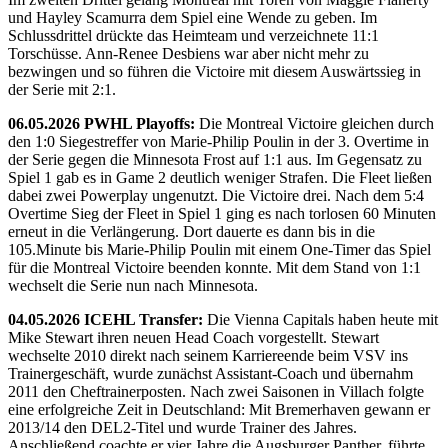
und Hayley Scamurra dem Spiel eine Wende zu geben. Im
Schlussdrittel drückte das Heimteam und verzeichnete 11:1
Torschüsse. Ann-Renee Desbiens war aber nicht mehr zu
bezwingen und so führen die Victoire mit diesem Auswärtssieg in
der Serie mit 2:1.
06.05.2026 PWHL Playoffs:
Die Montreal Victoire gleichen durch
den 1:0 Siegestreffer von Marie-Philip Poulin in der 3. Overtime in
der Serie gegen die Minnesota Frost auf 1:1 aus. Im Gegensatz zu
Spiel 1 gab es in Game 2 deutlich weniger Strafen. Die Fleet ließen
dabei zwei Powerplay ungenutzt. Die Victoire drei. Nach dem 5:4
Overtime Sieg der Fleet in Spiel 1 ging es nach torlosen 60 Minuten
erneut in die Verlängerung. Dort dauerte es dann bis in die
105.Minute bis Marie-Philip Poulin mit einem One-Timer das Spiel
für die Montreal Victoire beenden konnte. Mit dem Stand von 1:1
wechselt die Serie nun nach Minnesota.
04.05.2026 ICEHL Transfer:
Die Vienna Capitals haben heute mit
Mike Stewart ihren neuen Head Coach vorgestellt. Stewart
wechselte 2010 direkt nach seinem Karriereende beim VSV ins
Trainergeschäft, wurde zunächst Assistant-Coach und übernahm
2011 den Cheftrainerposten. Nach zwei Saisonen in Villach folgte
eine erfolgreiche Zeit in Deutschland: Mit Bremerhaven gewann er
2013/14 den DEL2-Titel und wurde Trainer des Jahres.
Anschließend coachte er vier Jahre die Augsburger Panther, führte