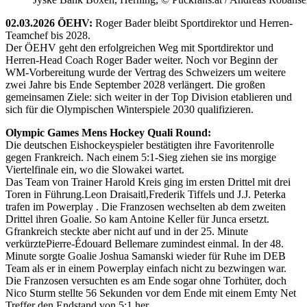
02.03.2026 ÖEHV:
Roger Bader bleibt Sportdirektor und Herren-
Teamchef bis 2028.
Der ÖEHV geht den erfolgreichen Weg mit Sportdirektor und
Herren-Head Coach Roger Bader weiter. Noch vor Beginn der
WM-Vorbereitung wurde der Vertrag des Schweizers um weitere
zwei Jahre bis Ende September 2028 verlängert. Die großen
gemeinsamen Ziele: sich weiter in der Top Division etablieren und
sich für die Olympischen Winterspiele 2030 qualifizieren.
Olympic Games Mens Hockey Quali Round:
Die deutschen Eishockeyspieler bestätigten ihre Favoritenrolle
gegen Frankreich. Nach einem 5:1-Sieg ziehen sie ins morgige
Viertelfinale ein, wo die Slowakei wartet.
Das Team von Trainer Harold Kreis ging im ersten Drittel mit drei
Toren in Führung.Leon Draisaitl,Frederik Tiffels und J.J. Peterka
trafen im Powerplay . Die Franzosen wechselten ab dem zweiten
Drittel ihren Goalie. So kam Antoine Keller für Junca ersetzt.
Gfrankreich steckte aber nicht auf und in der 25. Minute
verkürztePierre-Édouard Bellemare zumindest einmal. In der 48.
Minute sorgte Goalie Joshua Samanski wieder für Ruhe im DEB
Team als er in einem Powerplay einfach nicht zu bezwingen war.
Die Franzosen versuchten es am Ende sogar ohne Torhüter, doch
Nico Sturm stellte 56 Sekunden vor dem Ende mit einem Emty Net
Treffer den Endstand von 5:1 her.