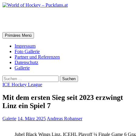
Zum
Inhalt
springen
World of Hockey – Puckfans.at
Suchen
Primäres Menü
Impressum
Foto Gallerie
Partner und Referenzen
Datenschutz
Gallerie
Suchen
nach:
ICE Hockey League
Mit dem ersten Sieg seit 2023 erzwingt
Linz ein Spiel 7
Galerie
14. März 2025
Andreas Robanser
Jubel Black Wings Linz, ICEHL Playoff ¼ Finale Game 6 Gra