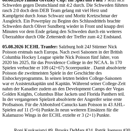
Schweden gegen Deutschland mit 4:2 durch. Die Schweden führten
rasch 2:0 doch dem DEB Team gelang mit viel Herz und
Kampfgeist durch Jonas Schwarz und Moritz Kretzschmar der
Ausgleich. Ein Powerplay zu Beginn des Schlussdrittels brachte
Schweden durch Oliver Sundberg wieder in Front und knapp drei
Minuten vor dem Ende gelang den Schweden durch ein weiteres
Überzahltor durch Olle Zetterstedt der Treffer zum 4:2 Endstand.
05.08.2026 ICEHL Tranfer:
Salzburg holt 24J Stürmer Nick
Poisson erstmals nach Europa. Nach zwei Saisonen in der British
Columbia Hockey League spielte Nick Poisson fünf Jahre, von
2020 bis 2025, für das Providence College in der NCAA. In 170
Spielen verbuchte er 109 (42+67) Scorerpunkte . Damit absolvierte
Poisson die zweitmeisten Spiele in der Geschichte des
Eishockeyprogramms. In seinen letzten beiden College-Saisonen
war er Assistenzkapitän und Kapitän. Während seiner College-Zeit
nahm der Kanadier zudem an den Development Camps der Vegas
Golden Knights, Columbus Blue Jackets und Florida Panthers teil.
In der vergangenen Spielzeit absolvierte der Angreifer seine erste
Profisaison. Für die Abbotsford Canucks kam Poisson in 43 AHL-
Spielen auf 11 (5+6) Punkte.In neun weiteren Einsätzen für die
Kalamazoo Wings in der ECHL erzielte er 3 (2+1) Punkte.
Roni Kuukasjarvi #9, Brooks DeMars #24, Patrik Joensuu #30