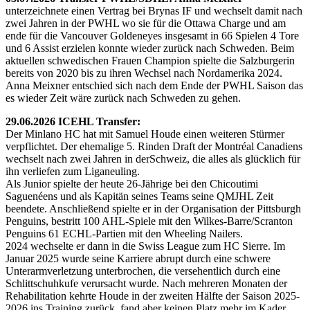
unterzeichnete einen Vertrag bei Brynas IF und wechselt damit nach
zwei Jahren in der PWHL wo sie für die Ottawa Charge und am
ende für die Vancouver Goldeneyes insgesamt in 66 Spielen 4 Tore
und 6 Assist erzielen konnte wieder zurück nach Schweden. Beim
aktuellen schwedischen Frauen Champion spielte die Salzburgerin
bereits von 2020 bis zu ihren Wechsel nach Nordamerika 2024.
Anna Meixner entschied sich nach dem Ende der PWHL Saison das
es wieder Zeit wäre zurück nach Schweden zu gehen.
29.06.2026 ICEHL Transfer:
Der Minlano HC hat mit Samuel Houde einen weiteren Stürmer
verpflichtet. Der ehemalige 5. Rinden Draft der Montréal Canadiens
wechselt nach zwei Jahren in derSchweiz, die alles als glücklich für
ihn verliefen zum Liganeuling.
Als Junior spielte der heute 26-Jährige bei den Chicoutimi
Saguenéens und als Kapitän seines Teams seine QMJHL Zeit
beendete. Anschließend spielte er in der Organisation der Pittsburgh
Penguins, bestritt 100 AHL-Spiele mit den Wilkes-Barre/Scranton
Penguins 61 ECHL-Partien mit den Wheeling Nailers.
2024 wechselte er dann in die Swiss League zum HC Sierre. Im
Januar 2025 wurde seine Karriere abrupt durch eine schwere
Unterarmverletzung unterbrochen, die versehentlich durch eine
Schlittschuhkufe verursacht wurde. Nach mehreren Monaten der
Rehabilitation kehrte Houde in der zweiten Hälfte der Saison 2025-
2026 ins Training zurück, fand aber keinen Platz mehr im Kader