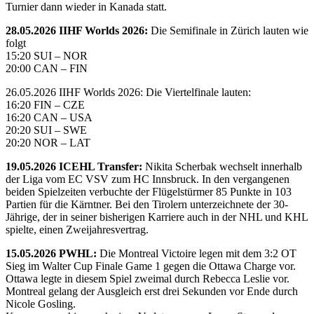
Turnier dann wieder in Kanada statt.
28.05.2026 IIHF Worlds 2026:
Die Semifinale in Zürich lauten wie
folgt
15:20 SUI – NOR
20:00 CAN – FIN
26.05.2026 IIHF Worlds 2026: Die Viertelfinale lauten:
16:20 FIN – CZE
16:20 CAN – USA
20:20 SUI – SWE
20:20 NOR – LAT
19.05.2026 ICEHL Transfer:
Nikita Scherbak wechselt innerhalb
der Liga vom EC VSV zum HC Innsbruck. In den vergangenen
beiden Spielzeiten verbuchte der Flügelstürmer 85 Punkte in 103
Partien für die Kärntner. Bei den Tirolern unterzeichnete der 30-
Jährige, der in seiner bisherigen Karriere auch in der NHL und KHL
spielte, einen Zweijahresvertrag.
15.05.2026 PWHL:
Die Montreal Victoire legen mit dem 3:2 OT
Sieg im Walter Cup Finale Game 1 gegen die Ottawa Charge vor.
Ottawa legte in diesem Spiel zweimal durch Rebecca Leslie vor.
Montreal gelang der Ausgleich erst drei Sekunden vor Ende durch
Nicole Gosling.