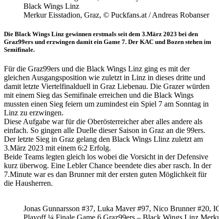
Black Wings Linz
Merkur Eisstadion, Graz, © Puckfans.at / Andreas Robanser
Die Black Wings Linz gewinnen erstmals seit dem 3.März 2023 bei den
Graz99ers und erzwingen damit ein Game 7. Der KAC und Bozen stehen im
Semifinale.
Für die Graz99ers und die Black Wings Linz ging es mit der
gleichen Ausgangsposition wie zuletzt in Linz in dieses dritte und
damit letzte Viertelfinalduell in Graz Liebenau. Die Grazer würden
mit einem Sieg das Semifinale erreichen und die Black Wings
mussten einen Sieg feiern um zumindest ein Spiel 7 am Sonntag in
Linz zu erzwingen.
Diese Aufgabe war für die Oberösterreicher aber alles andere als
einfach. So gingen alle Duelle dieser Saison in Graz an die 99ers.
Der letzte Sieg in Graz gelang den Black Wings Llinz zuletzt am
3.März 2023 mit einem 6:2 Erfolg.
Beide Teams legten gleich los wobei die Vorsicht in der Defensive
kurz überwog. Eine Lebler Chance beendete dies aber rasch. In der
7.Minute war es dan Brunner mit der ersten guten Möglichkeit für
die Hausherren.
Jonas Gunnarsson #37, Luka Maver #97, Nico Brunner #20, 
Playoff ¼ Finale Game 6 Graz99ers – Black Wings Linz Merk