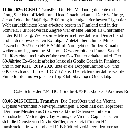
11.06.2026 ICEHL Transfer:
Der HC Mailand gab heute mit
Doug Shedden offiziell ihren Head Coach bekannt. Der 65-Jährige,
der auf eine dreißigjährige Erfahrung in einigen der besten Ligen der
Welt zurückblicken kann arbeitete bereits in Finnland und in der
Schweiz. Für Medvescak Zagreb war er eine Saison als Cheftrainer
in der KHL tätig. Weiters arbeitete er mehrere Jahre in Deutschland
und in der slowakischen Extraliga. Zuletzt übernahm er Mitte
Dezember 2025 den HCB Südtirol. Nun geht es für den Kanadier
weiter zum Liganeuling Milano HC wo er mit den Finnen Sakari
Lindfors einen mehr als erfahrenen Co- Trainer erhalten wird. Der
60-Jährige Ex-Goalie arbeitet lange als Goalie Coach in Finnland
und in der KHL. 2019-2020 übte er die Doppelfunktion Co- und
GK Coach auch für den EC VSV aus. Die letzten drei Jahre war der
Finne für den norwegischen Top Klub Stavanger Oilers tätig.
Cole Schneider #24, HCB Südtirol, © Puckfans.at / Andreas R
03.06.2026 ICEHL Transfers:
Die Graz99ers und die Vienna
Capitlas verkünden Neuverpflichtungen. Bozen hält den Topscorer.
Der neue Meister aus Graz verstärkt die Defensive mit dem
kanadischen Verteidiger Clay Hanus, die Vienna Capitals sichern
sich die Dienste von Devin Steffler, der zuletzt für den HC
Innsbruck tätig war und der HCB Südtirol verlängert den Vertrag