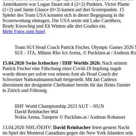
Amerikanern war Logan Stuart mit 4 (2+2) Punkten. Victor Plante
(1+2) und Jamie Glance (0+3) kamen auf drei Scorerpunkte. 15
Spieler des Team USA konnten sich in dieser Begegnung in die
Scorerwertung eintragen. Die USA setzte mit Luke Carrithers,
Brady Knowling und Eli Winters alle drei Goalies ein.
Mehr Fotos zum Spiel
Team SUI Head Coach Patrick Fischer, Olympic Games 202
SUI – ITA, Milano Rho Ice Arena, © Puckfans.at / Andreas R
15.04.2026 Swiss Icehockey / IIHF Worlds 2026:
Nach seinem
Patrick Fischer eine Fälschung einer Covid-19 Impfung zugab
wurde dieser per sofort von seinem Amt als Head Coach der
Schweizer Nationalmannschaft freigestellt. Mit Jan Cadieux
übernimmt der designierte Cheftrainer bereits für das Heim-Turnier
in Zürich und Fribourg.
IIHF World Championship 2023 AUT – HUN
David Reinbacher #64
Nokia Arena, Tampere © Puckfans.at / Andreas Robanser
13.04.2026 NHL/ÖEHV:
David Reinbacher
feiert gestern Nacht
im Spiel der Montreal Canadians gegen die New York Islanders sein