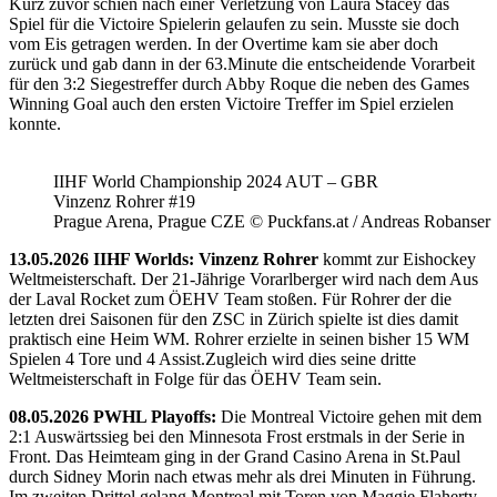
Kurz zuvor schien nach einer Verletzung von Laura Stacey das
Spiel für die Victoire Spielerin gelaufen zu sein. Musste sie doch
vom Eis getragen werden. In der Overtime kam sie aber doch
zurück und gab dann in der 63.Minute die entscheidende Vorarbeit
für den 3:2 Siegestreffer durch Abby Roque die neben des Games
Winning Goal auch den ersten Victoire Treffer im Spiel erzielen
konnte.
IIHF World Championship 2024 AUT – GBR
Vinzenz Rohrer #19
Prague Arena, Prague CZE © Puckfans.at / Andreas Robanser
13.05.2026 IIHF Worlds: Vinzenz Rohrer
kommt zur Eishockey
Weltmeisterschaft. Der 21-Jährige Vorarlberger wird nach dem Aus
der Laval Rocket zum ÖEHV Team stoßen. Für Rohrer der die
letzten drei Saisonen für den ZSC in Zürich spielte ist dies damit
praktisch eine Heim WM. Rohrer erzielte in seinen bisher 15 WM
Spielen 4 Tore und 4 Assist.Zugleich wird dies seine dritte
Weltmeisterschaft in Folge für das ÖEHV Team sein.
08.05.2026 PWHL Playoffs:
Die Montreal Victoire gehen mit dem
2:1 Auswärtssieg bei den Minnesota Frost erstmals in der Serie in
Front. Das Heimteam ging in der Grand Casino Arena in St.Paul
durch Sidney Morin nach etwas mehr als drei Minuten in Führung.
Im zweiten Drittel gelang Montreal mit Toren von Maggie Flaherty