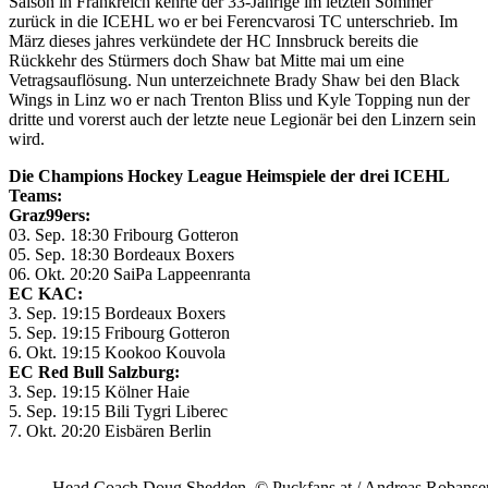
Saison in Frankreich kehrte der 33-Jährige im letzten Sommer
zurück in die ICEHL wo er bei Ferencvarosi TC unterschrieb. Im
März dieses jahres verkündete der HC Innsbruck bereits die
Rückkehr des Stürmers doch Shaw bat Mitte mai um eine
Vetragsauflösung. Nun unterzeichnete Brady Shaw bei den Black
Wings in Linz wo er nach Trenton Bliss und Kyle Topping nun der
dritte und vorerst auch der letzte neue Legionär bei den Linzern sein
wird.
Die Champions Hockey League Heimspiele der drei ICEHL
Teams:
Graz99ers:
03. Sep. 18:30 Fribourg Gotteron
05. Sep. 18:30 Bordeaux Boxers
06. Okt. 20:20 SaiPa Lappeenranta
EC KAC:
3. Sep. 19:15 Bordeaux Boxers
5. Sep. 19:15 Fribourg Gotteron
6. Okt. 19:15 Kookoo Kouvola
EC Red Bull Salzburg:
3. Sep. 19:15 Kölner Haie
5. Sep. 19:15 Bili Tygri Liberec
7. Okt. 20:20 Eisbären Berlin
Head Coach Doug Shedden, © Puckfans.at / Andreas Robanse