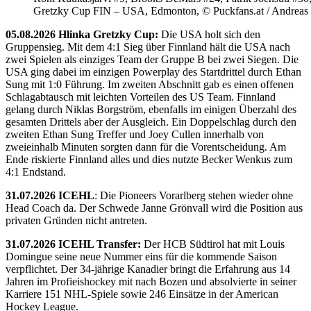
Gretzky Cup FIN – USA, Edmonton, © Puckfans.at / Andreas
05.08.2026 Hlinka Gretzky Cup:
Die USA holt sich den
Gruppensieg. Mit dem 4:1 Sieg über Finnland hält die USA nach
zwei Spielen als einziges Team der Gruppe B bei zwei Siegen. Die
USA ging dabei im einzigen Powerplay des Startdrittel durch Ethan
Sung mit 1:0 Führung. Im zweiten Abschnitt gab es einen offenen
Schlagabtausch mit leichten Vorteilen des US Team. Finnland
gelang durch Niklas Borgström, ebenfalls im einigen Überzahl des
gesamten Drittels aber der Ausgleich. Ein Doppelschlag durch den
zweiten Ethan Sung Treffer und Joey Cullen innerhalb von
zweieinhalb Minuten sorgten dann für die Vorentscheidung. Am
Ende riskierte Finnland alles und dies nutzte Becker Wenkus zum
4:1 Endstand.
31.07.2026 ICEHL
: Die Pioneers Vorarlberg stehen wieder ohne
Head Coach da. Der Schwede Janne Grönvall wird die Position aus
privaten Gründen nicht antreten.
31.07.2026 ICEHL Transfer:
Der HCB Südtirol hat mit Louis
Domingue seine neue Nummer eins für die kommende Saison
verpflichtet. Der 34-jährige Kanadier bringt die Erfahrung aus 14
Jahren im Profieishockey mit nach Bozen und absolvierte in seiner
Karriere 151 NHL-Spiele sowie 246 Einsätze in der American
Hockey League.