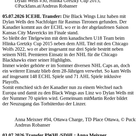
Dylan Wells #30, Hlinka Gretzky Cup 2015,
©Puckfans.at/Andreas Robanser
05.07.2026 ICEHL Transfer:
Die Black Wings Linz haben mit
Dylan Wells den Nachfolger für Rasmus Tirronen gefunden. Der
Kanadier kommt aus der ECHL wo er in der abgelaufenen Saison
Kansas City Mavericks im Finale stand.
So bleibt der Titelgewinn mit dem kanadischen U18 Team beim
Hlinka Gretzky Cup 2015 neben dem AHL Titel mit den Chicago
Wolfs 2022, wo er aber insgesamt nur drei Spiele bestritt neben
seinem NHL Premieren Einsatz in der NHL für die Chicago
Blackhawks einer seiner Highlights.
Immer wieder gehörte er im Sommer diversen NHL Caps an, doch
ein weiterer Einsatz blieb dem 28-Jährigen verwehrt. So kam Wells
auf insgesamt 148 ECHL Spiele und 71 AHL Spiele inklusive
Playoffs.
Somit entschied sich der Kanadier nun zu einem Wechsel nach
Europa und damit zu den Black Wings aus Linz wo Dylan Wells mit
der Nummer 70 spielen wird. Gemeinsam mitMartin Reder bildet
der Neuzugang das Torhüterduo der Linzer.
Anna Meixner #94, Ottawa Charge, TD Place Ottawa, © Puckfa
Andreas Robanser
03.07.2026 Transfer PWHL/SDHL: Anna Meixner