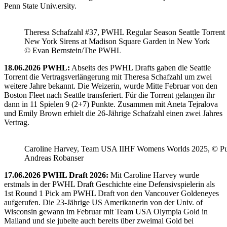
Penn State Univ.ersity.
Theresa Schafzahl #37, PWHL Regular Season Seattle Torrent 
New York Sirens at Madison Square Garden in New York
© Evan Bernstein/The PWHL
18.06.2026 PWHL:
Abseits des PWHL Drafts gaben die Seattle
Torrent die Vertragsverlängerung mit Theresa Schafzahl um zwei
weitere Jahre bekannt. Die Weizerin, wurde Mitte Februar von den
Boston Fleet nach Seattle transferiert. Für die Torrent gelangen ihr
dann in 11 Spielen 9 (2+7) Punkte. Zusammen mit Aneta Tejralova
und Emily Brown erhielt die 26-Jährige Schafzahl einen zwei Jahres
Vertrag.
Caroline Harvey, Team USA IIHF Womens Worlds 2025, © Puc
Andreas Robanser
17.06.2026 PWHL Draft 2026:
Mit Caroline Harvey wurde
erstmals in der PWHL Draft Geschichte eine Defensivspielerin als
1st Round 1 Pick am PWHL Draft von den Vancouver Goldeneyes
aufgerufen. Die 23-Jährige US Amerikanerin von der Univ. of
Wisconsin gewann im Februar mit Team USA Olympia Gold in
Mailand und sie jubelte auch bereits über zweimal Gold bei