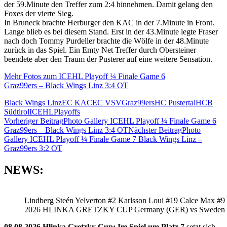
der 59.Minute den Treffer zum 2:4 hinnehmen. Damit gelang den
Foxes der vierte Sieg.
In Bruneck brachte Herburger den KAC in der 7.Minute in Front.
Lange blieb es bei diesem Stand. Erst in der 43.Minute legte Fraser
nach doch Tommy Purdeller brachte die Wölfe in der 48.Minute
zurück in das Spiel. Ein Emty Net Treffer durch Obersteiner
beendete aber den Traum der Pusterer auf eine weitere Sensation.
Mehr Fotos zum ICEHL Playoff ¼ Finale Game 6
Graz99ers – Black Wings Linz 3:4 OT
Black Wings Linz
EC KAC
EC VSV
Graz99ers
HC Pustertal
HCB
Südtirol
ICEHL
Playoffs
Beitragsnavigation
Vorheriger Beitrag
Photo Gallery ICEHL Playoff ¼ Finale Game 6
Graz99ers – Black Wings Linz 3:4 OT
Nächster Beitrag
Photo
Gallery ICEHL Playoff ¼ Finale Game 7 Black Wings Linz –
Graz99ers 3:2 OT
NEWS:
Lindberg Steén Yelverton #2 Karlsson Loui #19 Calce Max #9
2026 HLINKA GRETZKY CUP Germany (GER) vs Sweden
08.08.2026 Hlinka Gretzky Cup: Im Spiel um Platz 7
setzt sich