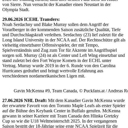
von Sierre. Nun versucht der Kanadier einen Neustart in der
Olympia Stadt.
29.06.2026 ICEHL Transfers:
Noah Serdachny und Blake Murray sollen dem Angriff der
Vorarlberger in der kommenden Saison zusätzliche Qualität, Tiefe
und Durchschlagskraft verleihen. Serdachny (23) lief zuletzt für die
Long Island University in der NCAA auf. Der Rechtsschütze gilt als
vielseitig einsetzbarer Offensivspieler, der mit Tempo,
Spielverständnis und Zug zum Tor für Akzente im Angriffsspiel
sorgen soll. Murray (24) ist als Center und Left Wing einsetzbar und
stand zuletzt bei den Fort Wayne Komets in der ECHL unter
Vertrag. Murray wurde 2019 in der 6. Runde von den Carolina
Hurricanes gedraftet und bringt wertvolle Erfahrung aus
verschiedenen nordamerikanischen Ligen mit.
Gavin McKenna #9, Team Canada, © Puckfans.at / Andreas R
27.06.2026 NHL Draft:
Mit dem Kanadier Gavin McKenna wurde
der erwartete Favorit von den Toronto Maple Leafs als erster Spieler
auf die Bühne des Keybank Center in Buffalo gerufen. McKenna
gewann in seiner Karriere mit Team Canada den Hlinka Gretzky
Cup so wie die U18 Weltmeisterschft 2025. In der vergangenen
Saison bestritt der 18-Jährige seine erste NCAA Spielzeit für die