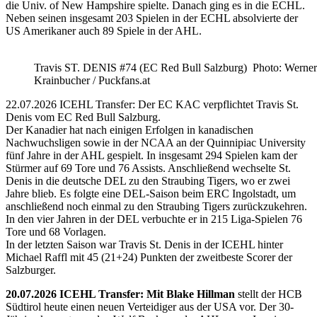
die Univ. of New Hampshire spielte. Danach ging es in die ECHL.
Neben seinen insgesamt 203 Spielen in der ECHL absolvierte der
US Amerikaner auch 89 Spiele in der AHL.
Travis ST. DENIS #74 (EC Red Bull Salzburg) Photo: Werner
Krainbucher / Puckfans.at
22.07.2026 ICEHL Transfer: Der EC KAC verpflichtet Travis St.
Denis vom EC Red Bull Salzburg.
Der Kanadier hat nach einigen Erfolgen in kanadischen
Nachwuchsligen sowie in der NCAA an der Quinnipiac University
fünf Jahre in der AHL gespielt. In insgesamt 294 Spielen kam der
Stürmer auf 69 Tore und 76 Assists. Anschließend wechselte St.
Denis in die deutsche DEL zu den Straubing Tigers, wo er zwei
Jahre blieb. Es folgte eine DEL-Saison beim ERC Ingolstadt, um
anschließend noch einmal zu den Straubing Tigers zurückzukehren.
In den vier Jahren in der DEL verbuchte er in 215 Liga-Spielen 76
Tore und 68 Vorlagen.
In der letzten Saison war Travis St. Denis in der ICEHL hinter
Michael Raffl mit 45 (21+24) Punkten der zweitbeste Scorer der
Salzburger.
20.07.2026 ICEHL Transfer: Mit Blake Hillman
stellt der HCB
Südtirol heute einen neuen Verteidiger aus der USA vor. Der 30-