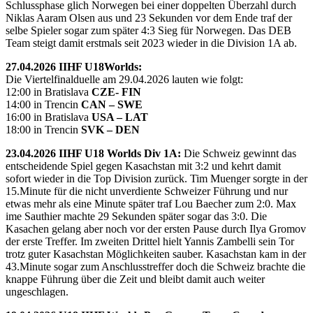
Schlussphase glich Norwegen bei einer doppelten Überzahl durch
Niklas Aaram Olsen aus und 23 Sekunden vor dem Ende traf der
selbe Spieler sogar zum später 4:3 Sieg für Norwegen. Das DEB
Team steigt damit erstmals seit 2023 wieder in die Division 1A ab.
27.04.2026 IIHF U18Worlds:
Die Viertelfinalduelle am 29.04.2026 lauten wie folgt:
12:00 in Bratislava
CZE- FIN
14:00 in Trencin
CAN – SWE
16:00 in Bratislava
USA – LAT
18:00 in Trencin
SVK – DEN
23.04.2026 IIHF U18 Worlds Div 1A:
Die Schweiz gewinnt das
entscheidende Spiel gegen Kasachstan mit 3:2 und kehrt damit
sofort wieder in die Top Division zurück. Tim Muenger sorgte in der
15.Minute für die nicht unverdiente Schweizer Führung und nur
etwas mehr als eine Minute später traf Lou Baecher zum 2:0. Max
ime Sauthier machte 29 Sekunden später sogar das 3:0. Die
Kasachen gelang aber noch vor der ersten Pause durch Ilya Gromov
der erste Treffer. Im zweiten Drittel hielt Yannis Zambelli sein Tor
trotz guter Kasachstan Möglichkeiten sauber. Kasachstan kam in der
43.Minute sogar zum Anschlusstreffer doch die Schweiz brachte die
knappe Führung über die Zeit und bleibt damit auch weiter
ungeschlagen.