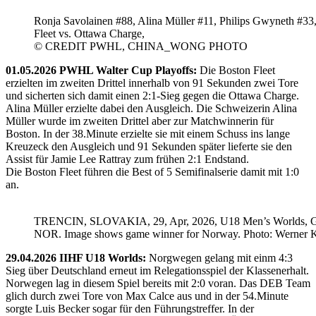
Ronja Savolainen #88, Alina Müller #11, Philips Gwyneth #33
Fleet vs. Ottawa Charge,
© CREDIT PWHL, CHINA_WONG PHOTO
01.05.2026 PWHL Walter Cup Playoffs:
Die Boston Fleet
erzielten im zweiten Drittel innerhalb von 91 Sekunden zwei Tore
und sicherten sich damit einen 2:1-Sieg gegen die Ottawa Charge.
Alina Müller erzielte dabei den Ausgleich. Die Schweizerin Alina
Müller wurde im zweiten Drittel aber zur Matchwinnerin für
Boston. In der 38.Minute erzielte sie mit einem Schuss ins lange
Kreuzeck den Ausgleich und 91 Sekunden später lieferte sie den
Assist für Jamie Lee Rattray zum frühen 2:1 Endstand.
Die Boston Fleet führen die Best of 5 Semifinalserie damit mit 1:0
an.
TRENCIN, SLOVAKIA, 29, Apr, 2026, U18 Men’s Worlds, 
NOR. Image shows game winner for Norway. Photo: Werner K
29.04.2026 IIHF U18 Worlds:
Norgwegen gelang mit einm 4:3
Sieg über Deutschland erneut im Relegationsspiel der Klassenerhalt.
Norwegen lag in diesem Spiel bereits mit 2:0 voran. Das DEB Team
glich durch zwei Tore von Max Calce aus und in der 54.Minute
sorgte Luis Becker sogar für den Führungstreffer. In der