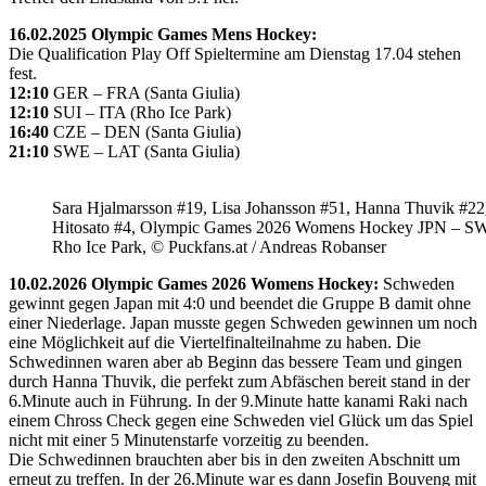
16.02.2025 Olympic Games Mens Hockey:
Die Qualification Play Off Spieltermine am Dienstag 17.04 stehen
fest.
12:10
GER – FRA (Santa Giulia)
12:10
SUI – ITA (Rho Ice Park)
16:40
CZE – DEN (Santa Giulia)
21:10
SWE – LAT (Santa Giulia)
Sara Hjalmarsson #19, Lisa Johansson #51, Hanna Thuvik #22
Hitosato #4, Olympic Games 2026 Womens Hockey JPN – S
Rho Ice Park, © Puckfans.at / Andreas Robanser
10.02.2026 Olympic Games 2026 Womens Hockey:
Schweden
gewinnt gegen Japan mit 4:0 und beendet die Gruppe B damit ohne
einer Niederlage. Japan musste gegen Schweden gewinnen um noch
eine Möglichkeit auf die Viertelfinalteilnahme zu haben. Die
Schwedinnen waren aber ab Beginn das bessere Team und gingen
durch Hanna Thuvik, die perfekt zum Abfäschen bereit stand in der
6.Minute auch in Führung. In der 9.Minute hatte kanami Raki nach
einem Chross Check gegen eine Schweden viel Glück um das Spiel
nicht mit einer 5 Minutenstarfe vorzeitig zu beenden.
Die Schwedinnen brauchten aber bis in den zweiten Abschnitt um
erneut zu treffen. In der 26.Minute war es dann Josefin Bouveng mit