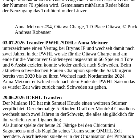
der Nummer 70 spielen wird. Gemeinsam mitMartin Reder bildet
der Neuzugang das Torhüterduo der Linzer.
Anna Meixner #94, Ottawa Charge, TD Place Ottawa, © Puckfa
Andreas Robanser
03.07.2026 Transfer PWHL/SDHL: Anna Meixner
unterzeichnete einen Vertrag bei Brynas IF und wechselt damit nach
zwei Jahren in der PWHL wo sie für die Ottawa Charge und am
ende für die Vancouver Goldeneyes insgesamt in 66 Spielen 4 Tore
und 6 Assist erzielen konnte wieder zurück nach Schweden. Beim
aktuellen schwedischen Frauen Champion spielte die Salzburgerin
bereits von 2020 bis zu ihren Wechsel nach Nordamerika 2024.
Anna Meixner entschied sich nach dem Ende der PWHL Saison das
es wieder Zeit wäre zurück nach Schweden zu gehen.
29.06.2026 ICEHL Transfer:
Der Minlano HC hat mit Samuel Houde einen weiteren Stürmer
verpflichtet. Der ehemalige 5. Rinden Draft der Montréal Canadiens
wechselt nach zwei Jahren in derSchweiz, die alles als glücklich für
ihn verliefen zum Liganeuling.
Als Junior spielte der heute 26-Jährige bei den Chicoutimi
Saguenéens und als Kapitän seines Teams seine QMJHL Zeit
beendete. Anschließend spielte er in der Organisation der Pittsburgh