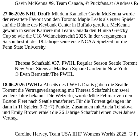
Gavin McKenna #9, Team Canada, © Puckfans.at / Andreas R
27.06.2026 NHL Draft:
Mit dem Kanadier Gavin McKenna wurde
der erwartete Favorit von den Toronto Maple Leafs als erster Spieler
auf die Bühne des Keybank Center in Buffalo gerufen. McKenna
gewann in seiner Karriere mit Team Canada den Hlinka Gretzky
Cup so wie die U18 Weltmeisterschft 2025. In der vergangenen
Saison bestritt der 18-Jährige seine erste NCAA Spielzeit für die
Penn State Univ.ersity.
Theresa Schafzahl #37, PWHL Regular Season Seattle Torrent 
New York Sirens at Madison Square Garden in New York
© Evan Bernstein/The PWHL
18.06.2026 PWHL:
Abseits des PWHL Drafts gaben die Seattle
Torrent die Vertragsverlängerung mit Theresa Schafzahl um zwei
weitere Jahre bekannt. Die Weizerin, wurde Mitte Februar von den
Boston Fleet nach Seattle transferiert. Für die Torrent gelangen ihr
dann in 11 Spielen 9 (2+7) Punkte. Zusammen mit Aneta Tejralova
und Emily Brown erhielt die 26-Jährige Schafzahl einen zwei Jahres
Vertrag.
Caroline Harvey, Team USA IIHF Womens Worlds 2025, © Puc