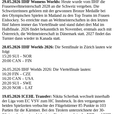
29.05.2026 IIHF Womens Worlds:
Heute wurde vom IIHF die
Frauenweltmeisterschaft 2028 an die Schweiz vergeben. Die
Schweizerinnen gehören mit der gewonnen Bronze Medaille bei
den Olympischen Spielen in Mailand zu den Top Teams im Frauen
Eishockey. So erreichte man an Weltmeisterschaften in den letzten
fünf Jahren immer das Viertelfinale und stand dabei drei Mal im
Halbfinale. 2026 findet bekanntlich im November, erstmals auch mit
Österreich, die Weltmeisterschaft in Dänemark statt. 2027 findet das
Turnier dann wieder in Kanada statt.
28.05.2026 IIHF Worlds 2026:
Die Semifinale in Zürich lauten wie
folgt
15:20 SUI – NOR
20:00 CAN – FIN
26.05.2026 IIHF Worlds 2026: Die Viertelfinale lauten:
16:20 FIN – CZE
16:20 CAN – USA
20:20 SUI – SWE
20:20 NOR – LAT
19.05.2026 ICEHL Transfer:
Nikita Scherbak wechselt innerhalb
der Liga vom EC VSV zum HC Innsbruck. In den vergangenen
beiden Spielzeiten verbuchte der Flügelstürmer 85 Punkte in 103
Partien für die Kärntner. Bei den Tirolern unterzeichnete der 30-