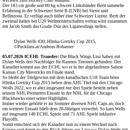
wechselt zum Hockey Club Mailand.
Der 183 cm große und 80 kg schwere Linkshänder Berti sammelte
Erfahrung in der Schweizer Serie B (LNB) bei Sierre und
Bellinzona. Er verfügt auch üüber eine Schweizer Lizenz. Berti der
zweimal Italien bei U20 Weltmeisterschaften vertrat wird zusammen
mit Jacob Smith das Goalie Due des Liganeulings stellen.
Dylan Wells #30, Hlinka Gretzky Cup 2015,
©Puckfans.at/Andreas Robanser
05.07.2026 ICEHL Transfer:
Die Black Wings Linz haben mit
Dylan Wells den Nachfolger für Rasmus Tirronen gefunden. Der
Kanadier kommt aus der ECHL wo er in der abgelaufenen Saison
Kansas City Mavericks im Finale stand.
So bleibt der Titelgewinn mit dem kanadischen U18 Team beim
Hlinka Gretzky Cup 2015 neben dem AHL Titel mit den Chicago
Wolfs 2022, wo er aber insgesamt nur drei Spiele bestritt neben
seinem NHL Premieren Einsatz in der NHL für die Chicago
Blackhawks einer seiner Highlights.
Immer wieder gehörte er im Sommer diversen NHL Caps an, doch
ein weiterer Einsatz blieb dem 28-Jährigen verwehrt. So kam Wells
auf insgesamt 148 ECHL Spiele und 71 AHL Spiele inklusive
Playoffs.
Somit entschied sich der Kanadier nun zu einem Wechsel nach
Europa und damit zu den Black Wings aus Linz wo Dylan Wells mit