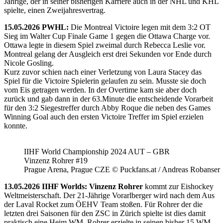
Jährige, der in seiner bisherigen Karriere auch in der NHL und KHL
spielte, einen Zweijahresvertrag.
15.05.2026 PWHL:
Die Montreal Victoire legen mit dem 3:2 OT
Sieg im Walter Cup Finale Game 1 gegen die Ottawa Charge vor.
Ottawa legte in diesem Spiel zweimal durch Rebecca Leslie vor.
Montreal gelang der Ausgleich erst drei Sekunden vor Ende durch
Nicole Gosling.
Kurz zuvor schien nach einer Verletzung von Laura Stacey das
Spiel für die Victoire Spielerin gelaufen zu sein. Musste sie doch
vom Eis getragen werden. In der Overtime kam sie aber doch
zurück und gab dann in der 63.Minute die entscheidende Vorarbeit
für den 3:2 Siegestreffer durch Abby Roque die neben des Games
Winning Goal auch den ersten Victoire Treffer im Spiel erzielen
konnte.
IIHF World Championship 2024 AUT – GBR
Vinzenz Rohrer #19
Prague Arena, Prague CZE © Puckfans.at / Andreas Robanser
13.05.2026 IIHF Worlds: Vinzenz Rohrer
kommt zur Eishockey
Weltmeisterschaft. Der 21-Jährige Vorarlberger wird nach dem Aus
der Laval Rocket zum ÖEHV Team stoßen. Für Rohrer der die
letzten drei Saisonen für den ZSC in Zürich spielte ist dies damit
praktisch eine Heim WM. Rohrer erzielte in seinen bisher 15 WM