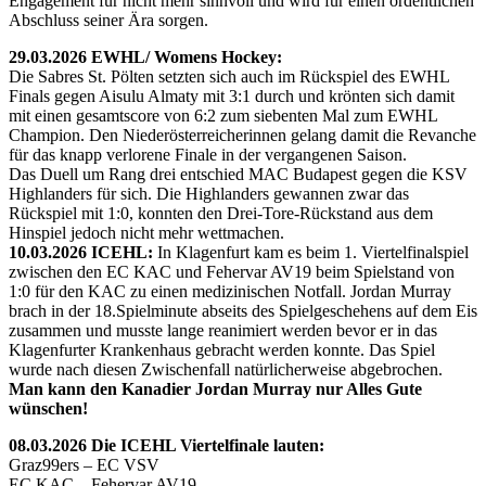
Engagement für nicht mehr sinnvoll und wird für einen ordentlichen
Abschluss seiner Ära sorgen.
29.03.2026 EWHL/ Womens Hockey:
Die Sabres St. Pölten setzten sich auch im Rückspiel des EWHL
Finals gegen Aisulu Almaty mit 3:1 durch und krönten sich damit
mit einen gesamtscore von 6:2 zum siebenten Mal zum EWHL
Champion. Den Niederösterreicherinnen gelang damit die Revanche
für das knapp verlorene Finale in der vergangenen Saison.
Das Duell um Rang drei entschied MAC Budapest gegen die KSV
Highlanders für sich. Die Highlanders gewannen zwar das
Rückspiel mit 1:0, konnten den Drei-Tore-Rückstand aus dem
Hinspiel jedoch nicht mehr wettmachen.
10.03.2026 ICEHL:
In Klagenfurt kam es beim 1. Viertelfinalspiel
zwischen den EC KAC und Fehervar AV19 beim Spielstand von
1:0 für den KAC zu einen medizinischen Notfall. Jordan Murray
brach in der 18.Spielminute abseits des Spielgeschehens auf dem Eis
zusammen und musste lange reanimiert werden bevor er in das
Klagenfurter Krankenhaus gebracht werden konnte. Das Spiel
wurde nach diesen Zwischenfall natürlicherweise abgebrochen.
Man kann den Kanadier Jordan Murray nur Alles Gute
wünschen!
08.03.2026 Die ICEHL Viertelfinale lauten:
Graz99ers – EC VSV
EC KAC – Fehervar AV19