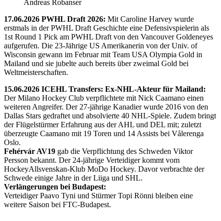
Andreas Robanser
17.06.2026 PWHL Draft 2026:
Mit Caroline Harvey wurde
erstmals in der PWHL Draft Geschichte eine Defensivspielerin als
1st Round 1 Pick am PWHL Draft von den Vancouver Goldeneyes
aufgerufen. Die 23-Jährige US Amerikanerin von der Univ. of
Wisconsin gewann im Februar mit Team USA Olympia Gold in
Mailand und sie jubelte auch bereits über zweimal Gold bei
Weltmeisterschaften.
15.06.2026 ICEHL Transfers: Ex-NHL-Akteur für Mailand:
Der Milano Hockey Club verpflichtete mit Nick Caamano einen
weiteren Angreifer. Der 27-jährige Kanadier wurde 2016 von den
Dallas Stars gedraftet und absolvierte 40 NHL-Spiele. Zudem bringt
der Flügelstürmer Erfahrung aus der AHL und DEL mit; zuletzt
überzeugte Caamano mit 19 Toren und 14 Assists bei Vålerenga
Oslo.
Fehérvár AV19
gab die Verpflichtung des Schweden Viktor
Persson bekannt. Der 24-jährige Verteidiger kommt vom
HockeyAllsvenskan-Klub MoDo Hockey. Davor verbrachte der
Schwede einige Jahre in der Liiga und SHL.
Verlängerungen bei Budapest:
Verteidiger Paavo Tyni und Stürmer Topi Rönni bleiben eine
weitere Saison bei FTC-Budapest.