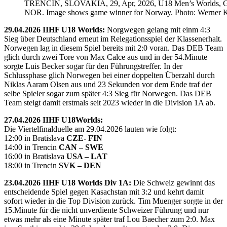
TRENCIN, SLOVAKIA, 29, Apr, 2026, U18 Men’s Worlds, 
NOR. Image shows game winner for Norway. Photo: Werner K
29.04.2026 IIHF U18 Worlds:
Norgwegen gelang mit einm 4:3
Sieg über Deutschland erneut im Relegationsspiel der Klassenerhalt.
Norwegen lag in diesem Spiel bereits mit 2:0 voran. Das DEB Team
glich durch zwei Tore von Max Calce aus und in der 54.Minute
sorgte Luis Becker sogar für den Führungstreffer. In der
Schlussphase glich Norwegen bei einer doppelten Überzahl durch
Niklas Aaram Olsen aus und 23 Sekunden vor dem Ende traf der
selbe Spieler sogar zum später 4:3 Sieg für Norwegen. Das DEB
Team steigt damit erstmals seit 2023 wieder in die Division 1A ab.
27.04.2026 IIHF U18Worlds:
Die Viertelfinalduelle am 29.04.2026 lauten wie folgt:
12:00 in Bratislava
CZE- FIN
14:00 in Trencin
CAN – SWE
16:00 in Bratislava
USA – LAT
18:00 in Trencin
SVK – DEN
23.04.2026 IIHF U18 Worlds Div 1A:
Die Schweiz gewinnt das
entscheidende Spiel gegen Kasachstan mit 3:2 und kehrt damit
sofort wieder in die Top Division zurück. Tim Muenger sorgte in der
15.Minute für die nicht unverdiente Schweizer Führung und nur
etwas mehr als eine Minute später traf Lou Baecher zum 2:0. Max