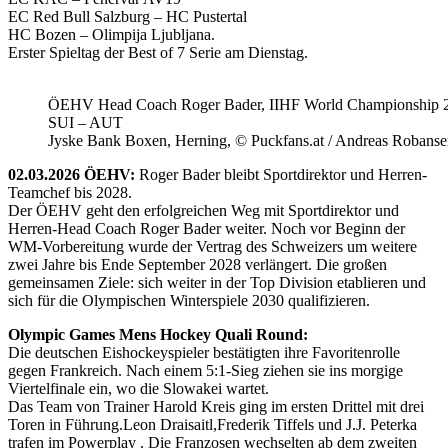
EC Red Bull Salzburg – HC Pustertal
HC Bozen – Olimpija Ljubljana.
Erster Spieltag der Best of 7 Serie am Dienstag.
ÖEHV Head Coach Roger Bader, IIHF World Championship 
SUI – AUT
Jyske Bank Boxen, Herning, © Puckfans.at / Andreas Robanse
02.03.2026 ÖEHV:
Roger Bader bleibt Sportdirektor und Herren-
Teamchef bis 2028.
Der ÖEHV geht den erfolgreichen Weg mit Sportdirektor und
Herren-Head Coach Roger Bader weiter. Noch vor Beginn der
WM-Vorbereitung wurde der Vertrag des Schweizers um weitere
zwei Jahre bis Ende September 2028 verlängert. Die großen
gemeinsamen Ziele: sich weiter in der Top Division etablieren und
sich für die Olympischen Winterspiele 2030 qualifizieren.
Olympic Games Mens Hockey Quali Round:
Die deutschen Eishockeyspieler bestätigten ihre Favoritenrolle
gegen Frankreich. Nach einem 5:1-Sieg ziehen sie ins morgige
Viertelfinale ein, wo die Slowakei wartet.
Das Team von Trainer Harold Kreis ging im ersten Drittel mit drei
Toren in Führung.Leon Draisaitl,Frederik Tiffels und J.J. Peterka
trafen im Powerplay . Die Franzosen wechselten ab dem zweiten