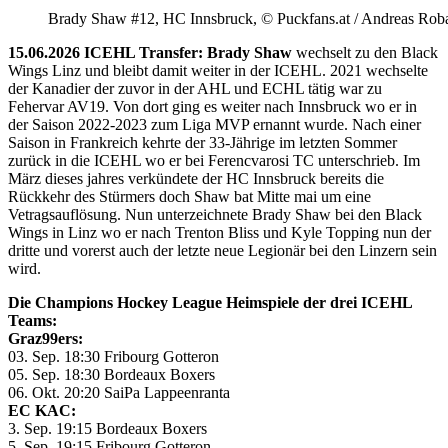
Brady Shaw #12, HC Innsbruck, © Puckfans.at / Andreas Rob
15.06.2026 ICEHL Transfer: Brady Shaw
wechselt zu den Black
Wings Linz und bleibt damit weiter in der ICEHL. 2021 wechselte
der Kanadier der zuvor in der AHL und ECHL tätig war zu
Fehervar AV19. Von dort ging es weiter nach Innsbruck wo er in
der Saison 2022-2023 zum Liga MVP ernannt wurde. Nach einer
Saison in Frankreich kehrte der 33-Jährige im letzten Sommer
zurück in die ICEHL wo er bei Ferencvarosi TC unterschrieb. Im
März dieses jahres verkündete der HC Innsbruck bereits die
Rückkehr des Stürmers doch Shaw bat Mitte mai um eine
Vetragsauflösung. Nun unterzeichnete Brady Shaw bei den Black
Wings in Linz wo er nach Trenton Bliss und Kyle Topping nun der
dritte und vorerst auch der letzte neue Legionär bei den Linzern sein
wird.
Die Champions Hockey League Heimspiele der drei ICEHL
Teams:
Graz99ers:
03. Sep. 18:30 Fribourg Gotteron
05. Sep. 18:30 Bordeaux Boxers
06. Okt. 20:20 SaiPa Lappeenranta
EC KAC:
3. Sep. 19:15 Bordeaux Boxers
5. Sep. 19:15 Fribourg Gotteron