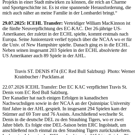
Projekts in einer Stadt mitwirken zu können, die reich an Charme
und Sportgeschichte ist. Es ist eine spannende Herausforderung, die
mich auch näher an meine Familie in der Lombardei bringt.“
29.07.2025: ICEHL Transfer:
Verteidiger William MacKinnon ist
die fünfte Neuverpflichtung des EC-KAC. Der 26-jährige US-
Amerikaner, der zuletzt in der ECHL spielte, kommt erstmals nach
Europa. Seine Juniorenzeit verlief typisch über die NCAA wo er für
die Univ. of New Hampshire spielte. Danach ging es in die ECHL.
Neben seinen insgesamt 203 Spielen in der ECHL absolvierte der
US Amerikaner auch 89 Spiele in der AHL.
Travis ST. DENIS #74 (EC Red Bull Salzburg) Photo: Werner
Krainbucher / Puckfans.at
22.07.2026 ICEHL Transfer: Der EC KAC verpflichtet Travis St.
Denis vom EC Red Bull Salzburg.
Der Kanadier hat nach einigen Erfolgen in kanadischen
Nachwuchsligen sowie in der NCAA an der Quinnipiac University
fünf Jahre in der AHL gespielt. In insgesamt 294 Spielen kam der
Stürmer auf 69 Tore und 76 Assists. Anschließend wechselte St.
Denis in die deutsche DEL zu den Straubing Tigers, wo er zwei
Jahre blieb. Es folgte eine DEL-Saison beim ERC Ingolstadt, um
anschließend noch einmal zu den Straubing Tigers zurückzukehren.