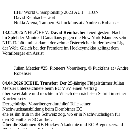
IIHF World Championship 2023 AUT – HUN
David Reinbacher #64
Nokia Arena, Tampere © Puckfans.at / Andreas Robanser
13.04.2026 NHL/ÖEHV:
David Reinbacher
feiert gestern Nacht
im Spiel der Montreal Canadians gegen die New York Islanders sein
NHL Debüt und ist damit der zehnte Österreicher in der besten Liga
der Welt. Gleich bei der Premiere im Hockeymekka gelingt dem
Vorarlberger ein Assist.
Julian Metzler #25, Pioneers Vorarlberg, © Puckfans.at / Andre
Robanser
04.04.2026 ICEHL Transfer:
Der 25-jährige Flügelstürmer Julian
Metzler unterzeichnete beim EC VSV einen Vertrag
über zwei Jahre und möchte in Villach den nächsten Schritt in seiner
Karriere setzen.
Der gebürtige Vorarlberger durchlief Teile seiner
Nachwuchsausbildung beim Dornbirner EC,
ehe es ihn früh in die Schweiz zog, wo er in Nachwuchsligen für
den Rheinthaler SC auflief.
Über die Stationen RB Hockey Akademie und EC Bregenzerwald