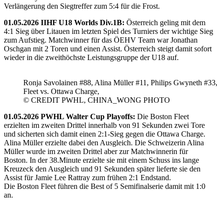
Verlängerung den Siegtreffer zum 5:4 für die Frost.
01.05.2026 IIHF U18 Worlds Div.1B:
Österreich geling mit dem
4:1 Sieg über Litauen im letzten Spiel des Turniers der wichtige Sieg
zum Aufstieg. Matchwinner für das ÖEHV Team war Jonathan
Oschgan mit 2 Toren und einen Assist. Österreich steigt damit sofort
wieder in die zweithöchste Leistungsgruppe der U18 auf.
Ronja Savolainen #88, Alina Müller #11, Philips Gwyneth #33
Fleet vs. Ottawa Charge,
© CREDIT PWHL, CHINA_WONG PHOTO
01.05.2026 PWHL Walter Cup Playoffs:
Die Boston Fleet
erzielten im zweiten Drittel innerhalb von 91 Sekunden zwei Tore
und sicherten sich damit einen 2:1-Sieg gegen die Ottawa Charge.
Alina Müller erzielte dabei den Ausgleich. Die Schweizerin Alina
Müller wurde im zweiten Drittel aber zur Matchwinnerin für
Boston. In der 38.Minute erzielte sie mit einem Schuss ins lange
Kreuzeck den Ausgleich und 91 Sekunden später lieferte sie den
Assist für Jamie Lee Rattray zum frühen 2:1 Endstand.
Die Boston Fleet führen die Best of 5 Semifinalserie damit mit 1:0
an.