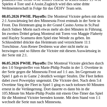
Spielen 4 Tore und 4 Assist.Zugleich wird dies seine dritte
Weltmeisterschaft in Folge für das ÖEHV Team sein.
08.05.2026 PWHL Playoffs:
Die Montreal Victoire gehen mit dem
2:1 Auswärtssieg bei den Minnesota Frost erstmals in der Serie in
Front. Das Heimteam ging in der Grand Casino Arena in St.Paul
durch Sidney Morin nach etwas mehr als drei Minuten in Führung.
Im zweiten Drittel gelang Montreal mit Toren von Maggie Flaherty
und Hayley Scamurra dem Spiel eine Wende zu geben. Im
Schlussdrittel drückte das Heimteam und verzeichnete 11:1
Torschüsse. Ann-Renee Desbiens war aber nicht mehr zu
bezwingen und so führen die Victoire mit diesem Auswärtssieg in
der Serie mit 2:1.
06.05.2026 PWHL Playoffs:
Die Montreal Victoire gleichen durch
den 1:0 Siegestreffer von Marie-Philip Poulin in der 3. Overtime in
der Serie gegen die Minnesota Frost auf 1:1 aus. Im Gegensatz zu
Spiel 1 gab es in Game 2 deutlich weniger Strafen. Die Fleet ließen
dabei zwei Powerplay ungenutzt. Die Victoire drei. Nach dem 5:4
Overtime Sieg der Fleet in Spiel 1 ging es nach torlosen 60 Minuten
erneut in die Verlängerung. Dort dauerte es dann bis in die
105.Minute bis Marie-Philip Poulin mit einem One-Timer das Spiel
für die Montreal Victoire beenden konnte. Mit dem Stand von 1:1
wechselt die Serie nun nach Minnesota.