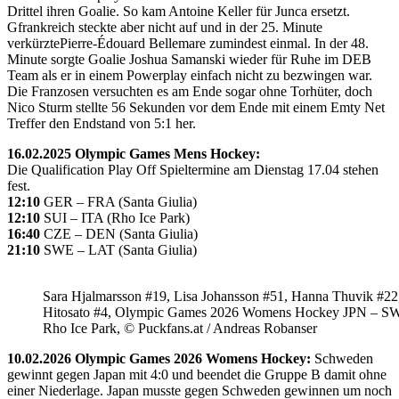
Drittel ihren Goalie. So kam Antoine Keller für Junca ersetzt.
Gfrankreich steckte aber nicht auf und in der 25. Minute
verkürztePierre-Édouard Bellemare zumindest einmal. In der 48.
Minute sorgte Goalie Joshua Samanski wieder für Ruhe im DEB
Team als er in einem Powerplay einfach nicht zu bezwingen war.
Die Franzosen versuchten es am Ende sogar ohne Torhüter, doch
Nico Sturm stellte 56 Sekunden vor dem Ende mit einem Emty Net
Treffer den Endstand von 5:1 her.
16.02.2025 Olympic Games Mens Hockey:
Die Qualification Play Off Spieltermine am Dienstag 17.04 stehen
fest.
12:10
GER – FRA (Santa Giulia)
12:10
SUI – ITA (Rho Ice Park)
16:40
CZE – DEN (Santa Giulia)
21:10
SWE – LAT (Santa Giulia)
Sara Hjalmarsson #19, Lisa Johansson #51, Hanna Thuvik #22
Hitosato #4, Olympic Games 2026 Womens Hockey JPN – S
Rho Ice Park, © Puckfans.at / Andreas Robanser
10.02.2026 Olympic Games 2026 Womens Hockey:
Schweden
gewinnt gegen Japan mit 4:0 und beendet die Gruppe B damit ohne
einer Niederlage. Japan musste gegen Schweden gewinnen um noch