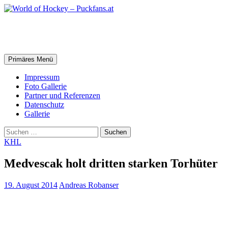
Zum
Inhalt
springen
World of Hockey – Puckfans.at
Suchen
Primäres Menü
Impressum
Foto Gallerie
Partner und Referenzen
Datenschutz
Gallerie
Suchen
nach:
KHL
Medvescak holt dritten starken Torhüter
19. August 2014
Andreas Robanser