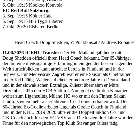
6. Okt. 19:15 Kookoo Kouvola
EC Red Bull Salzburg:
3. Sep. 19:15 Kölner Haie
5. Sep. 19:15 Bili Tygri Liberec
7. Okt. 20:20 Eisbären Berlin
Head Coach Doug Shedden, © Puckfans.at / Andreas Robanse
11.06.2026 ICEHL Transfer:
Der HC Mailand gab heute mit
Doug Shedden offiziell ihren Head Coach bekannt. Der 65-Jährige,
der auf eine dreißigjährige Erfahrung in einigen der besten Ligen der
Welt zurückblicken kann arbeitete bereits in Finnland und in der
Schweiz. Für Medvescak Zagreb war er eine Saison als Cheftrainer
in der KHL tätig. Weiters arbeitete er mehrere Jahre in Deutschland
und in der slowakischen Extraliga. Zuletzt übernahm er Mitte
Dezember 2025 den HCB Südtirol. Nun geht es für den Kanadier
weiter zum Liganeuling Milano HC wo er mit den Finnen Sakari
Lindfors einen mehr als erfahrenen Co- Trainer erhalten wird. Der
60-Jährige Ex-Goalie arbeitet lange als Goalie Coach in Finnland
und in der KHL. 2019-2020 übte er die Doppelfunktion Co- und
GK Coach auch für den EC VSV aus. Die letzten drei Jahre war der
Finne für den norwegischen Top Klub Stavanger Oilers tätig.