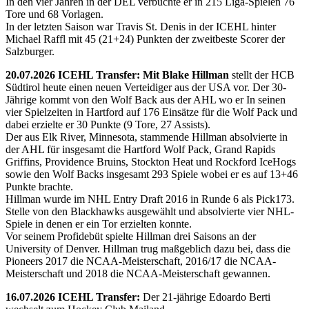
In den vier Jahren in der DEL verbuchte er in 215 Liga-Spielen 76
Tore und 68 Vorlagen.
In der letzten Saison war Travis St. Denis in der ICEHL hinter
Michael Raffl mit 45 (21+24) Punkten der zweitbeste Scorer der
Salzburger.
20.07.2026 ICEHL Transfer: Mit Blake Hillman
stellt der HCB
Südtirol heute einen neuen Verteidiger aus der USA vor. Der 30-
Jährige kommt von den Wolf Back aus der AHL wo er In seinen
vier Spielzeiten in Hartford auf 176 Einsätze für die Wolf Pack und
dabei erzielte er 30 Punkte (9 Tore, 27 Assists).
Der aus Elk River, Minnesota, stammende Hillman absolvierte in
der AHL für insgesamt die Hartford Wolf Pack, Grand Rapids
Griffins, Providence Bruins, Stockton Heat und Rockford IceHogs
sowie den Wolf Backs insgesamt 293 Spiele wobei er es auf 13+46
Punkte brachte.
Hillman wurde im NHL Entry Draft 2016 in Runde 6 als Pick173.
Stelle von den Blackhawks ausgewählt und absolvierte vier NHL-
Spiele in denen er ein Tor erzielten konnte.
Vor seinem Profidebüt spielte Hillman drei Saisons an der
University of Denver. Hillman trug maßgeblich dazu bei, dass die
Pioneers 2017 die NCAA-Meisterschaft, 2016/17 die NCAA-
Meisterschaft und 2018 die NCAA-Meisterschaft gewannen.
16.07.2026 ICEHL Transfer:
Der 21-jährige Edoardo Berti