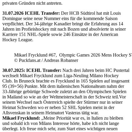
privaten Gründen nicht antreten.
31.07.2026 ICEHL Transfer:
Der HCB Südtirol hat mit Louis
Domingue seine neue Nummer eins für die kommende Saison
verpflichtet. Der 34-jährige Kanadier bringt die Erfahrung aus 14
Jahren im Profieishockey mit nach Bozen und absolvierte in seiner
Karriere 151 NHL-Spiele sowie 246 Einsätze in der American
Hockey League.
Mikael Frycklund #67, Olympic Games 2026 Mens Hockey 
© Puckfans.at / Andreas Robanser
30.07.2025: ICEHL Transfer:
Nach drei Jahren beim HC Pustertal
wechselt Mikael Frycklund zum Liga-Neuling Milano Hockey
Club. In Bruneck brachte es Frycklund in 165 Spielen auf insgesamt
95 (39+56) Punkte. Mit dem italienischen Nationalteam nahm der
33-Jährige gebürtige Schwede zuletzt an den Olympischen Spielen
in Mailand so wie an der Weltmeisterschaft in der Schweiz teil.Vor
seinem Wechsel nach Österreich spielte der Stürmer nur in seiner
Heimat Schweden wo er neben 52 SHL Spielen meist in der
Allsvenskan in seinem Heimatort Vasteras tätig war.
Mikael Frycklund:
„Meine Priorität war es, in Italien zu bleiben
und sobald ich von Milans Interesse hörte, habe ich nicht lange
überlegt. Ich freue mich sehr, zum Start eines wichtigen neuen