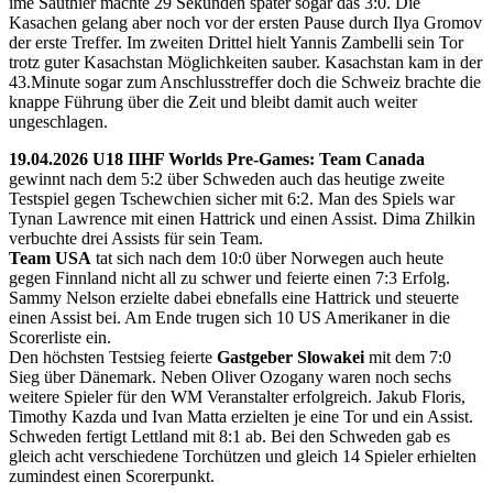
ime Sauthier machte 29 Sekunden später sogar das 3:0. Die
Kasachen gelang aber noch vor der ersten Pause durch Ilya Gromov
der erste Treffer. Im zweiten Drittel hielt Yannis Zambelli sein Tor
trotz guter Kasachstan Möglichkeiten sauber. Kasachstan kam in der
43.Minute sogar zum Anschlusstreffer doch die Schweiz brachte die
knappe Führung über die Zeit und bleibt damit auch weiter
ungeschlagen.
19.04.2026 U18 IIHF Worlds Pre-Games: Team Canada
gewinnt nach dem 5:2 über Schweden auch das heutige zweite
Testspiel gegen Tschewchien sicher mit 6:2. Man des Spiels war
Tynan Lawrence mit einen Hattrick und einen Assist. Dima Zhilkin
verbuchte drei Assists für sein Team.
Team USA
tat sich nach dem 10:0 über Norwegen auch heute
gegen Finnland nicht all zu schwer und feierte einen 7:3 Erfolg.
Sammy Nelson erzielte dabei ebnefalls eine Hattrick und steuerte
einen Assist bei. Am Ende trugen sich 10 US Amerikaner in die
Scorerliste ein.
Den höchsten Testsieg feierte
Gastgeber Slowakei
mit dem 7:0
Sieg über Dänemark. Neben Oliver Ozogany waren noch sechs
weitere Spieler für den WM Veranstalter erfolgreich. Jakub Floris,
Timothy Kazda und Ivan Matta erzielten je eine Tor und ein Assist.
Schweden fertigt Lettland mit 8:1 ab. Bei den Schweden gab es
gleich acht verschiedene Torchützen und gleich 14 Spieler erhielten
zumindest einen Scorerpunkt.