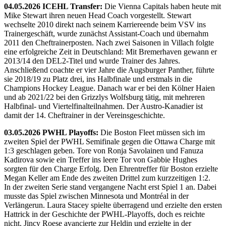
04.05.2026 ICEHL Transfer:
Die Vienna Capitals haben heute mit
Mike Stewart ihren neuen Head Coach vorgestellt. Stewart
wechselte 2010 direkt nach seinem Karriereende beim VSV ins
Trainergeschäft, wurde zunächst Assistant-Coach und übernahm
2011 den Cheftrainerposten. Nach zwei Saisonen in Villach folgte
eine erfolgreiche Zeit in Deutschland: Mit Bremerhaven gewann er
2013/14 den DEL2-Titel und wurde Trainer des Jahres.
Anschließend coachte er vier Jahre die Augsburger Panther, führte
sie 2018/19 zu Platz drei, ins Halbfinale und erstmals in die
Champions Hockey League. Danach war er bei den Kölner Haien
und ab 2021/22 bei den Grizzlys Wolfsburg tätig, mit mehreren
Halbfinal- und Viertelfinalteilnahmen. Der Austro-Kanadier ist
damit der 14. Cheftrainer in der Vereinsgeschichte.
03.05.2026 PWHL Playoffs:
Die Boston Fleet müssen sich im
zweiten Spiel der PWHL Semifinale gegen die Ottawa Charge mit
1:3 geschlagen geben. Tore von Ronja Savolainen und Fanuza
Kadirova sowie ein Treffer ins leere Tor von Gabbie Hughes
sorgten für den Charge Erfolg. Den Ehrentreffer für Boston erzielte
Megan Keller am Ende des zweiten Drittel zum kurzzeitigen 1:2.
In der zweiten Serie stand vergangene Nacht erst Spiel 1 an. Dabei
musste das Spiel zwischen Minnesota und Montréal in der
Verlängerun. Laura Stacey spielte überragend und erzielte den ersten
Hattrick in der Geschichte der PWHL-Playoffs, doch es reichte
nicht. Jincy Roese avancierte zur Heldin und erzielte in der