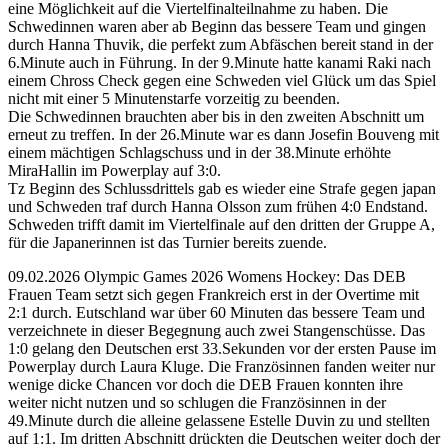
eine Möglichkeit auf die Viertelfinalteilnahme zu haben. Die
Schwedinnen waren aber ab Beginn das bessere Team und gingen
durch Hanna Thuvik, die perfekt zum Abfäschen bereit stand in der
6.Minute auch in Führung. In der 9.Minute hatte kanami Raki nach
einem Chross Check gegen eine Schweden viel Glück um das Spiel
nicht mit einer 5 Minutenstarfe vorzeitig zu beenden.
Die Schwedinnen brauchten aber bis in den zweiten Abschnitt um
erneut zu treffen. In der 26.Minute war es dann Josefin Bouveng mit
einem mächtigen Schlagschuss und in der 38.Minute erhöhte
MiraHallin im Powerplay auf 3:0.
Tz Beginn des Schlussdrittels gab es wieder eine Strafe gegen japan
und Schweden traf durch Hanna Olsson zum frühen 4:0 Endstand.
Schweden trifft damit im Viertelfinale auf den dritten der Gruppe A,
für die Japanerinnen ist das Turnier bereits zuende.
09.02.2026 Olympic Games 2026 Womens Hockey: Das DEB
Frauen Team setzt sich gegen Frankreich erst in der Overtime mit
2:1 durch. Eutschland war über 60 Minuten das bessere Team und
verzeichnete in dieser Begegnung auch zwei Stangenschüsse. Das
1:0 gelang den Deutschen erst 33.Sekunden vor der ersten Pause im
Powerplay durch Laura Kluge. Die Französinnen fanden weiter nur
wenige dicke Chancen vor doch die DEB Frauen konnten ihre
weiter nicht nutzen und so schlugen die Französinnen in der
49.Minute durch die alleine gelassene Estelle Duvin zu und stellten
auf 1:1. Im dritten Abschnitt drückten die Deutschen weiter doch der