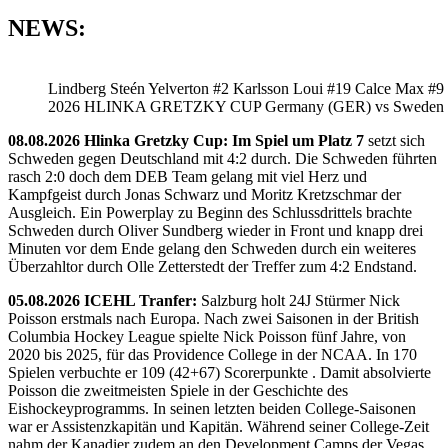
NEWS:
Lindberg Steén Yelverton #2 Karlsson Loui #19 Calce Max #9
2026 HLINKA GRETZKY CUP Germany (GER) vs Sweden
08.08.2026 Hlinka Gretzky Cup: Im Spiel um Platz 7
setzt sich
Schweden gegen Deutschland mit 4:2 durch. Die Schweden führten
rasch 2:0 doch dem DEB Team gelang mit viel Herz und
Kampfgeist durch Jonas Schwarz und Moritz Kretzschmar der
Ausgleich. Ein Powerplay zu Beginn des Schlussdrittels brachte
Schweden durch Oliver Sundberg wieder in Front und knapp drei
Minuten vor dem Ende gelang den Schweden durch ein weiteres
Überzahltor durch Olle Zetterstedt der Treffer zum 4:2 Endstand.
05.08.2026 ICEHL Tranfer:
Salzburg holt 24J Stürmer Nick
Poisson erstmals nach Europa. Nach zwei Saisonen in der British
Columbia Hockey League spielte Nick Poisson fünf Jahre, von
2020 bis 2025, für das Providence College in der NCAA. In 170
Spielen verbuchte er 109 (42+67) Scorerpunkte . Damit absolvierte
Poisson die zweitmeisten Spiele in der Geschichte des
Eishockeyprogramms. In seinen letzten beiden College-Saisonen
war er Assistenzkapitän und Kapitän. Während seiner College-Zeit
nahm der Kanadier zudem an den Development Camps der Vegas