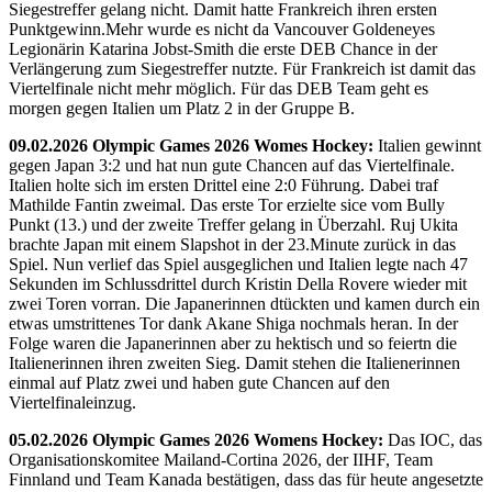
Siegestreffer gelang nicht. Damit hatte Frankreich ihren ersten
Punktgewinn.Mehr wurde es nicht da Vancouver Goldeneyes
Legionärin Katarina Jobst-Smith die erste DEB Chance in der
Verlängerung zum Siegestreffer nutzte. Für Frankreich ist damit das
Viertelfinale nicht mehr möglich. Für das DEB Team geht es
morgen gegen Italien um Platz 2 in der Gruppe B.
09.02.2026 Olympic Games 2026 Womes Hockey:
Italien gewinnt
gegen Japan 3:2 und hat nun gute Chancen auf das Viertelfinale.
Italien holte sich im ersten Drittel eine 2:0 Führung. Dabei traf
Mathilde Fantin zweimal. Das erste Tor erzielte sice vom Bully
Punkt (13.) und der zweite Treffer gelang in Überzahl. Ruj Ukita
brachte Japan mit einem Slapshot in der 23.Minute zurück in das
Spiel. Nun verlief das Spiel ausgeglichen und Italien legte nach 47
Sekunden im Schlussdrittel durch Kristin Della Rovere wieder mit
zwei Toren vorran. Die Japanerinnen dtückten und kamen durch ein
etwas umstrittenes Tor dank Akane Shiga nochmals heran. In der
Folge waren die Japanerinnen aber zu hektisch und so feiertn die
Italienerinnen ihren zweiten Sieg. Damit stehen die Italienerinnen
einmal auf Platz zwei und haben gute Chancen auf den
Viertelfinaleinzug.
05.02.2026 Olympic Games 2026 Womens Hockey:
Das IOC, das
Organisationskomitee Mailand-Cortina 2026, der IIHF, Team
Finnland und Team Kanada bestätigen, dass das für heute angesetzte