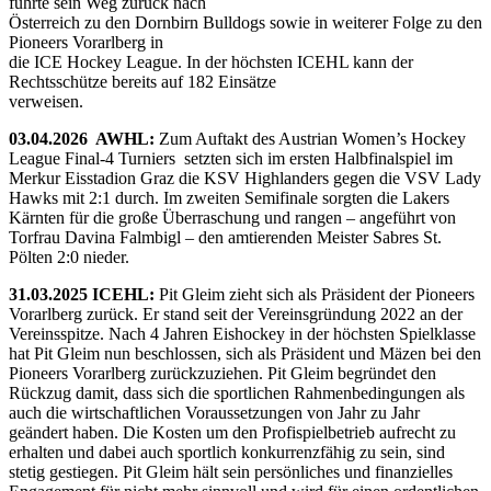
führte sein Weg zurück nach
Österreich zu den Dornbirn Bulldogs sowie in weiterer Folge zu den
Pioneers Vorarlberg in
die ICE Hockey League. In der höchsten ICEHL kann der
Rechtsschütze bereits auf 182 Einsätze
verweisen.
03.04.2026 AWHL:
Zum Auftakt des Austrian Women’s Hockey
League Final-4 Turniers setzten sich im ersten Halbfinalspiel im
Merkur Eisstadion Graz die KSV Highlanders gegen die VSV Lady
Hawks mit 2:1 durch. Im zweiten Semifinale sorgten die Lakers
Kärnten für die große Überraschung und rangen – angeführt von
Torfrau Davina Falmbigl – den amtierenden Meister Sabres St.
Pölten 2:0 nieder.
31.03.2025 ICEHL:
Pit Gleim zieht sich als Präsident der Pioneers
Vorarlberg zurück. Er stand seit der Vereinsgründung 2022 an der
Vereinsspitze. Nach 4 Jahren Eishockey in der höchsten Spielklasse
hat Pit Gleim nun beschlossen, sich als Präsident und Mäzen bei den
Pioneers Vorarlberg zurückzuziehen. Pit Gleim begründet den
Rückzug damit, dass sich die sportlichen Rahmenbedingungen als
auch die wirtschaftlichen Voraussetzungen von Jahr zu Jahr
geändert haben. Die Kosten um den Profispielbetrieb aufrecht zu
erhalten und dabei auch sportlich konkurrenzfähig zu sein, sind
stetig gestiegen. Pit Gleim hält sein persönliches und finanzielles