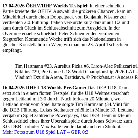
17.04.2026 ÖEHV/IIHF Worlds Testspiel
: In einer schnellen
Partie kreierte die ÖEHV-Auswahl die größeren Chancen, kam im
Mitteldrittel durch einen Doppelpack von Benjamin Nissner zur
verdienten 2:0-Führung. Italien verkürzte kurz darauf auf 1:2 und
kam durch Glück im Schlussabschnitt zum Ausgleich. In der
Overtime erzielte schließlich Peter Schneider den verdienten
Siegtreffer. Kommende Woche trifft sich das Nationalteam in
gleicher Konstellation in Wien, wo man am 23. April Tschechien
empfängt.
Tim Hartmann #23, Aurelius Pizka #6, Liron-Alec Pellizzari #16
Nikitins #29, Pre Game U18 World Championship 2026 LAT 
Vladimír Dzurilla Arena, Bratislava, © Puckfans.at / Andreas 
16.04.2026 IIHF U18 Worlds Pre-Game:
Das DEB U18 Team
setzt sich in einem flotten Testspiel für die U18 Weltmeisterschaft
gegen Lettland mit 3:0 durch. Nach torlosen 20 Minuten, wo
Lettland mehr vom Spiel hatte sorgte Tim Hartmann (34.Min) für
die DEB Führung. Lukas Steihauser erhöhte in Minute 39. Lettland
vergab im Spiel zahlreiche Powerplays, Das DEB Team nutzte im
Schlussdrittel eines ihrer Überzahlspiele durch Jonas Schwarz zum
3:0. DEB Torhüter Max Bolle feierte damit auch ein Shutout.
Mehr Fotos zum U18 Spiel LAT – GER 0:3