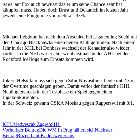
ist es laut Fox auch bewusst das er um seine Chance sehr hat
kämpfen muss. Haben doch Brust und Dekanich im letzten Jahr
jeweils eine Fangquote von mehr als 93%.
Michael Leighton hat nach dem Abschied bei Liganeuling Sochi mit
den Chicago Blackhawks einen neuen Klub gefunden. Nach einem
Jahr in der KHL bei Donbass wechselt der Kanadier also wieder
zurück in die NHL wo er aber wohl erstmals in der AHL bei den
Rockford IceHogs zum Einsatz kommen wird.
Jokerit Helsinki muss sich gegen Sibir Novosibirsk heute mit 2:3 in
der Overtime geschlagen geben. Damit verlor der finnische KHL
Neuling erstmals in der Testphase ein Spiel gegen einen
Ligakonkurrenten.
In der Schweiz gewann CSKA Moskau gegen Rapperswil mit 3:1.
KHL
Medvescak Zagreb
SHL
Beitragsnavigation
Vorheriger Beitrag
Die WM In Prag nähert sich
Nächster
Beitrag
Bozen baut Kader weiter aus