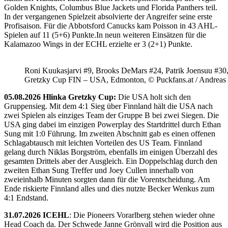
Golden Knights, Columbus Blue Jackets und Florida Panthers teil.
In der vergangenen Spielzeit absolvierte der Angreifer seine erste
Profisaison. Für die Abbotsford Canucks kam Poisson in 43 AHL-
Spielen auf 11 (5+6) Punkte.In neun weiteren Einsätzen für die
Kalamazoo Wings in der ECHL erzielte er 3 (2+1) Punkte.
Roni Kuukasjarvi #9, Brooks DeMars #24, Patrik Joensuu #30
Gretzky Cup FIN – USA, Edmonton, © Puckfans.at / Andreas
05.08.2026 Hlinka Gretzky Cup:
Die USA holt sich den
Gruppensieg. Mit dem 4:1 Sieg über Finnland hält die USA nach
zwei Spielen als einziges Team der Gruppe B bei zwei Siegen. Die
USA ging dabei im einzigen Powerplay des Startdrittel durch Ethan
Sung mit 1:0 Führung. Im zweiten Abschnitt gab es einen offenen
Schlagabtausch mit leichten Vorteilen des US Team. Finnland
gelang durch Niklas Borgström, ebenfalls im einigen Überzahl des
gesamten Drittels aber der Ausgleich. Ein Doppelschlag durch den
zweiten Ethan Sung Treffer und Joey Cullen innerhalb von
zweieinhalb Minuten sorgten dann für die Vorentscheidung. Am
Ende riskierte Finnland alles und dies nutzte Becker Wenkus zum
4:1 Endstand.
31.07.2026 ICEHL
: Die Pioneers Vorarlberg stehen wieder ohne
Head Coach da. Der Schwede Janne Grönvall wird die Position aus