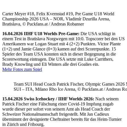
Carter Meyer #18, Felix Kvernstad #19, Pre Game U18 World
Championship 2026 USA – NOR, Vladimír Dzurilla Arena,
Bratislava, © Puckfans.at / Andreas Robanser
16.04.2026 IIHF U18 Worlds Pre-Game:
Die USA schlägt in
einem Test in Bratislava Norgwegen mit 10:0. Topscorer bei den US
Amerikanern war Logan Stuart mit 4 (2+2) Punkten. Victor Plante
(1+2) und Jamie Glance (0+3) kamen auf drei Scorerpunkte. 15
Spieler des Team USA konnten sich in dieser Begegnung in die
Scorerwertung eintragen. Die USA setzte mit Luke Carrithers,
Brady Knowling und Eli Winters alle drei Goalies ein.
Mehr Fotos zum Spiel
Team SUI Head Coach Patrick Fischer, Olympic Games 202
SUI – ITA, Milano Rho Ice Arena, © Puckfans.at / Andreas R
15.04.2026 Swiss Icehockey / IIHF Worlds 2026:
Nach seinem
Patrick Fischer eine Fälschung einer Covid-19 Impfung zugab
wurde dieser per sofort von seinem Amt als Head Coach der
Schweizer Nationalmannschaft freigestellt. Mit Jan Cadieux
übernimmt der designierte Cheftrainer bereits für das Heim-Turnier
in Zürich und Fribourg.