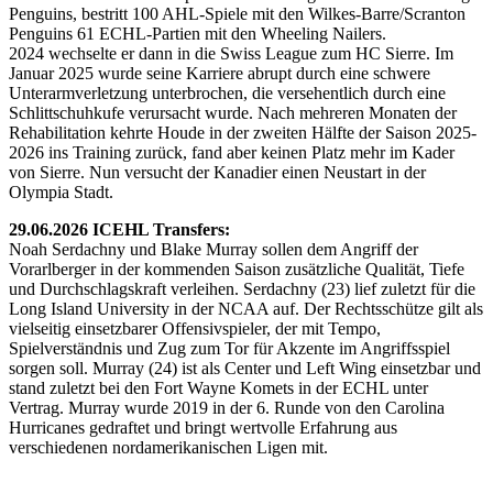
Penguins, bestritt 100 AHL-Spiele mit den Wilkes-Barre/Scranton
Penguins 61 ECHL-Partien mit den Wheeling Nailers.
2024 wechselte er dann in die Swiss League zum HC Sierre. Im
Januar 2025 wurde seine Karriere abrupt durch eine schwere
Unterarmverletzung unterbrochen, die versehentlich durch eine
Schlittschuhkufe verursacht wurde. Nach mehreren Monaten der
Rehabilitation kehrte Houde in der zweiten Hälfte der Saison 2025-
2026 ins Training zurück, fand aber keinen Platz mehr im Kader
von Sierre. Nun versucht der Kanadier einen Neustart in der
Olympia Stadt.
29.06.2026 ICEHL Transfers:
Noah Serdachny und Blake Murray sollen dem Angriff der
Vorarlberger in der kommenden Saison zusätzliche Qualität, Tiefe
und Durchschlagskraft verleihen. Serdachny (23) lief zuletzt für die
Long Island University in der NCAA auf. Der Rechtsschütze gilt als
vielseitig einsetzbarer Offensivspieler, der mit Tempo,
Spielverständnis und Zug zum Tor für Akzente im Angriffsspiel
sorgen soll. Murray (24) ist als Center und Left Wing einsetzbar und
stand zuletzt bei den Fort Wayne Komets in der ECHL unter
Vertrag. Murray wurde 2019 in der 6. Runde von den Carolina
Hurricanes gedraftet und bringt wertvolle Erfahrung aus
verschiedenen nordamerikanischen Ligen mit.