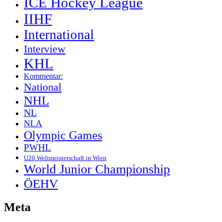
ICE Hockey League
IIHF
International
Interview
KHL
Kommentar:
National
NHL
NL
NLA
Olympic Games
PWHL
U20 Weltmeisterschaft in Wien
World Junior Championship
ÖEHV
Meta