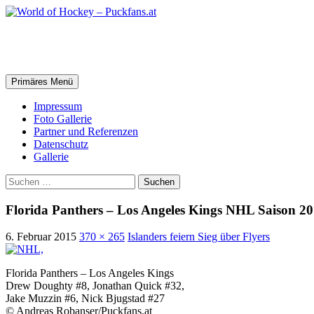
Zum
Inhalt
springen
World of Hockey – Puckfans.at
Suchen
Primäres Menü
Impressum
Foto Gallerie
Partner und Referenzen
Datenschutz
Gallerie
Suchen
nach:
Florida Panthers – Los Angeles Kings NHL Saison 2
6. Februar 2015
370 × 265
Islanders feiern Sieg über Flyers
Florida Panthers – Los Angeles Kings
Drew Doughty #8, Jonathan Quick #32,
Jake Muzzin #6, Nick Bjugstad #27
© Andreas Robanser/Puckfans.at