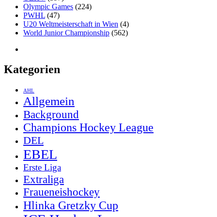
Olympic Games
(224)
PWHL
(47)
U20 Weltmeisterschaft in Wien
(4)
World Junior Championship
(562)
Kategorien
AHL
Allgemein
Background
Champions Hockey League
DEL
EBEL
Erste Liga
Extraliga
Fraueneishockey
Hlinka Gretzky Cup