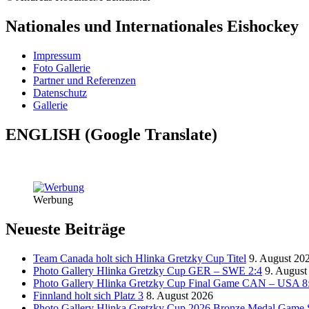
Nationales und Internationales Eishockey
Impressum
Foto Gallerie
Partner und Referenzen
Datenschutz
Gallerie
ENGLISH (Google Translate)
Werbung
Neueste Beiträge
Team Canada holt sich Hlinka Gretzky Cup Titel
9. August 20
Photo Gallery Hlinka Gretzky Cup GER – SWE 2:4
9. August
Photo Gallery Hlinka Gretzky Cup Final Game CAN – USA 8
Finnland holt sich Platz 3
8. August 2026
Photo Gallery Hlinka Gretzky Cup 2026 Bronze Medal Game