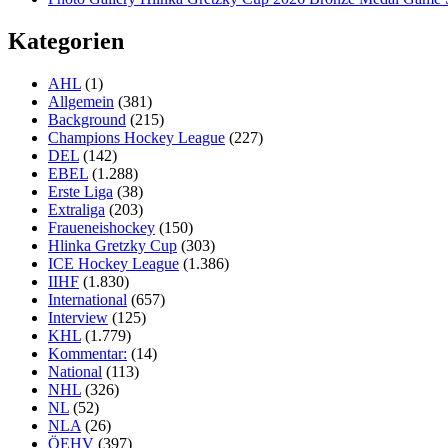
Kategorien
AHL
(1)
Allgemein
(381)
Background
(215)
Champions Hockey League
(227)
DEL
(142)
EBEL
(1.288)
Erste Liga
(38)
Extraliga
(203)
Fraueneishockey
(150)
Hlinka Gretzky Cup
(303)
ICE Hockey League
(1.386)
IIHF
(1.830)
International
(657)
Interview
(125)
KHL
(1.779)
Kommentar:
(14)
National
(113)
NHL
(326)
NL
(52)
NLA
(26)
ÖEHV
(397)