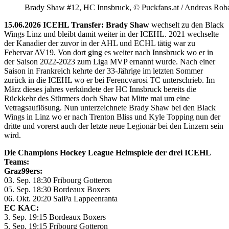
Brady Shaw #12, HC Innsbruck, © Puckfans.at / Andreas Rob
15.06.2026 ICEHL Transfer: Brady Shaw
wechselt zu den Black
Wings Linz und bleibt damit weiter in der ICEHL. 2021 wechselte
der Kanadier der zuvor in der AHL und ECHL tätig war zu
Fehervar AV19. Von dort ging es weiter nach Innsbruck wo er in
der Saison 2022-2023 zum Liga MVP ernannt wurde. Nach einer
Saison in Frankreich kehrte der 33-Jährige im letzten Sommer
zurück in die ICEHL wo er bei Ferencvarosi TC unterschrieb. Im
März dieses jahres verkündete der HC Innsbruck bereits die
Rückkehr des Stürmers doch Shaw bat Mitte mai um eine
Vetragsauflösung. Nun unterzeichnete Brady Shaw bei den Black
Wings in Linz wo er nach Trenton Bliss und Kyle Topping nun der
dritte und vorerst auch der letzte neue Legionär bei den Linzern sein
wird.
Die Champions Hockey League Heimspiele der drei ICEHL
Teams:
Graz99ers:
03. Sep. 18:30 Fribourg Gotteron
05. Sep. 18:30 Bordeaux Boxers
06. Okt. 20:20 SaiPa Lappeenranta
EC KAC:
3. Sep. 19:15 Bordeaux Boxers
5. Sep. 19:15 Fribourg Gotteron