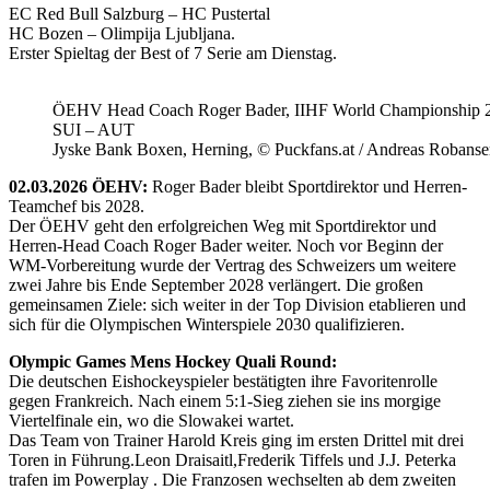
EC Red Bull Salzburg – HC Pustertal
HC Bozen – Olimpija Ljubljana.
Erster Spieltag der Best of 7 Serie am Dienstag.
ÖEHV Head Coach Roger Bader, IIHF World Championship 
SUI – AUT
Jyske Bank Boxen, Herning, © Puckfans.at / Andreas Robanse
02.03.2026 ÖEHV:
Roger Bader bleibt Sportdirektor und Herren-
Teamchef bis 2028.
Der ÖEHV geht den erfolgreichen Weg mit Sportdirektor und
Herren-Head Coach Roger Bader weiter. Noch vor Beginn der
WM-Vorbereitung wurde der Vertrag des Schweizers um weitere
zwei Jahre bis Ende September 2028 verlängert. Die großen
gemeinsamen Ziele: sich weiter in der Top Division etablieren und
sich für die Olympischen Winterspiele 2030 qualifizieren.
Olympic Games Mens Hockey Quali Round:
Die deutschen Eishockeyspieler bestätigten ihre Favoritenrolle
gegen Frankreich. Nach einem 5:1-Sieg ziehen sie ins morgige
Viertelfinale ein, wo die Slowakei wartet.
Das Team von Trainer Harold Kreis ging im ersten Drittel mit drei
Toren in Führung.Leon Draisaitl,Frederik Tiffels und J.J. Peterka
trafen im Powerplay . Die Franzosen wechselten ab dem zweiten