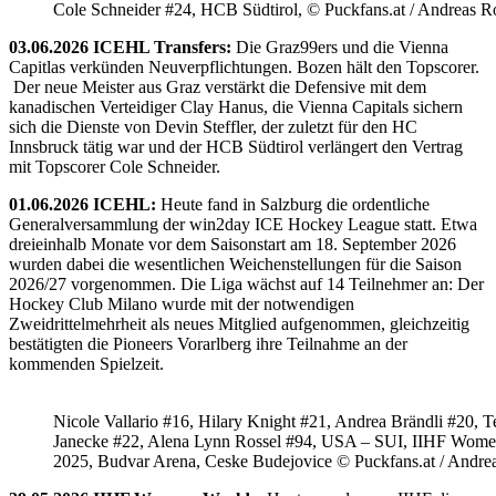
Cole Schneider #24, HCB Südtirol, © Puckfans.at / Andreas R
03.06.2026 ICEHL Transfers:
Die Graz99ers und die Vienna
Capitlas verkünden Neuverpflichtungen. Bozen hält den Topscorer.
Der neue Meister aus Graz verstärkt die Defensive mit dem
kanadischen Verteidiger Clay Hanus, die Vienna Capitals sichern
sich die Dienste von Devin Steffler, der zuletzt für den HC
Innsbruck tätig war und der HCB Südtirol verlängert den Vertrag
mit Topscorer Cole Schneider.
01.06.2026 ICEHL:
Heute fand in Salzburg die ordentliche
Generalversammlung der win2day ICE Hockey League statt. Etwa
dreieinhalb Monate vor dem Saisonstart am 18. September 2026
wurden dabei die wesentlichen Weichenstellungen für die Saison
2026/27 vorgenommen. Die Liga wächst auf 14 Teilnehmer an: Der
Hockey Club Milano wurde mit der notwendigen
Zweidrittelmehrheit als neues Mitglied aufgenommen, gleichzeitig
bestätigten die Pioneers Vorarlberg ihre Teilnahme an der
kommenden Spielzeit.
Nicole Vallario #16, Hilary Knight #21, Andrea Brändli #20, T
Janecke #22, Alena Lynn Rossel #94, USA – SUI, IIHF Wome
2025, Budvar Arena, Ceske Budejovice © Puckfans.at / Andre