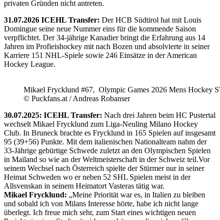
privaten Gründen nicht antreten.
31.07.2026 ICEHL Transfer:
Der HCB Südtirol hat mit Louis
Domingue seine neue Nummer eins für die kommende Saison
verpflichtet. Der 34-jährige Kanadier bringt die Erfahrung aus 14
Jahren im Profieishockey mit nach Bozen und absolvierte in seiner
Karriere 151 NHL-Spiele sowie 246 Einsätze in der American
Hockey League.
Mikael Frycklund #67, Olympic Games 2026 Mens Hockey 
© Puckfans.at / Andreas Robanser
30.07.2025: ICEHL Transfer:
Nach drei Jahren beim HC Pustertal
wechselt Mikael Frycklund zum Liga-Neuling Milano Hockey
Club. In Bruneck brachte es Frycklund in 165 Spielen auf insgesamt
95 (39+56) Punkte. Mit dem italienischen Nationalteam nahm der
33-Jährige gebürtige Schwede zuletzt an den Olympischen Spielen
in Mailand so wie an der Weltmeisterschaft in der Schweiz teil.Vor
seinem Wechsel nach Österreich spielte der Stürmer nur in seiner
Heimat Schweden wo er neben 52 SHL Spielen meist in der
Allsvenskan in seinem Heimatort Vasteras tätig war.
Mikael Frycklund:
„Meine Priorität war es, in Italien zu bleiben
und sobald ich von Milans Interesse hörte, habe ich nicht lange
überlegt. Ich freue mich sehr, zum Start eines wichtigen neuen