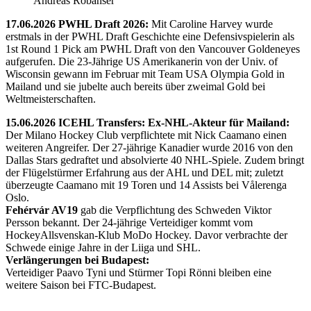
Andreas Robanser
17.06.2026 PWHL Draft 2026:
Mit Caroline Harvey wurde
erstmals in der PWHL Draft Geschichte eine Defensivspielerin als
1st Round 1 Pick am PWHL Draft von den Vancouver Goldeneyes
aufgerufen. Die 23-Jährige US Amerikanerin von der Univ. of
Wisconsin gewann im Februar mit Team USA Olympia Gold in
Mailand und sie jubelte auch bereits über zweimal Gold bei
Weltmeisterschaften.
15.06.2026 ICEHL Transfers: Ex-NHL-Akteur für Mailand:
Der Milano Hockey Club verpflichtete mit Nick Caamano einen
weiteren Angreifer. Der 27-jährige Kanadier wurde 2016 von den
Dallas Stars gedraftet und absolvierte 40 NHL-Spiele. Zudem bringt
der Flügelstürmer Erfahrung aus der AHL und DEL mit; zuletzt
überzeugte Caamano mit 19 Toren und 14 Assists bei Vålerenga
Oslo.
Fehérvár AV19
gab die Verpflichtung des Schweden Viktor
Persson bekannt. Der 24-jährige Verteidiger kommt vom
HockeyAllsvenskan-Klub MoDo Hockey. Davor verbrachte der
Schwede einige Jahre in der Liiga und SHL.
Verlängerungen bei Budapest:
Verteidiger Paavo Tyni und Stürmer Topi Rönni bleiben eine
weitere Saison bei FTC-Budapest.