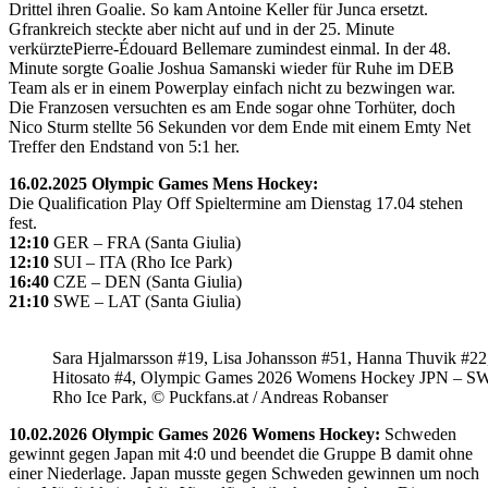
Drittel ihren Goalie. So kam Antoine Keller für Junca ersetzt.
Gfrankreich steckte aber nicht auf und in der 25. Minute
verkürztePierre-Édouard Bellemare zumindest einmal. In der 48.
Minute sorgte Goalie Joshua Samanski wieder für Ruhe im DEB
Team als er in einem Powerplay einfach nicht zu bezwingen war.
Die Franzosen versuchten es am Ende sogar ohne Torhüter, doch
Nico Sturm stellte 56 Sekunden vor dem Ende mit einem Emty Net
Treffer den Endstand von 5:1 her.
16.02.2025 Olympic Games Mens Hockey:
Die Qualification Play Off Spieltermine am Dienstag 17.04 stehen
fest.
12:10
GER – FRA (Santa Giulia)
12:10
SUI – ITA (Rho Ice Park)
16:40
CZE – DEN (Santa Giulia)
21:10
SWE – LAT (Santa Giulia)
Sara Hjalmarsson #19, Lisa Johansson #51, Hanna Thuvik #22
Hitosato #4, Olympic Games 2026 Womens Hockey JPN – S
Rho Ice Park, © Puckfans.at / Andreas Robanser
10.02.2026 Olympic Games 2026 Womens Hockey:
Schweden
gewinnt gegen Japan mit 4:0 und beendet die Gruppe B damit ohne
einer Niederlage. Japan musste gegen Schweden gewinnen um noch