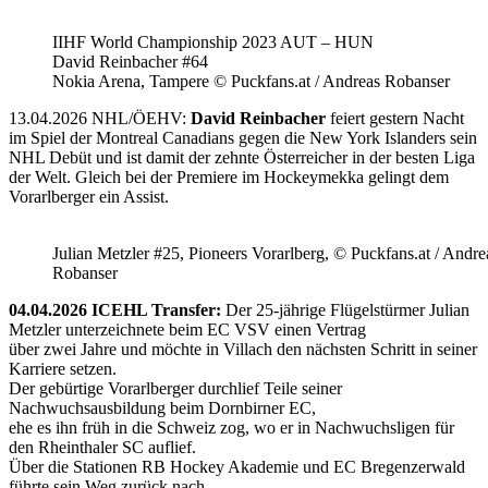
IIHF World Championship 2023 AUT – HUN
David Reinbacher #64
Nokia Arena, Tampere © Puckfans.at / Andreas Robanser
13.04.2026 NHL/ÖEHV:
David Reinbacher
feiert gestern Nacht
im Spiel der Montreal Canadians gegen die New York Islanders sein
NHL Debüt und ist damit der zehnte Österreicher in der besten Liga
der Welt. Gleich bei der Premiere im Hockeymekka gelingt dem
Vorarlberger ein Assist.
Julian Metzler #25, Pioneers Vorarlberg, © Puckfans.at / Andre
Robanser
04.04.2026 ICEHL Transfer:
Der 25-jährige Flügelstürmer Julian
Metzler unterzeichnete beim EC VSV einen Vertrag
über zwei Jahre und möchte in Villach den nächsten Schritt in seiner
Karriere setzen.
Der gebürtige Vorarlberger durchlief Teile seiner
Nachwuchsausbildung beim Dornbirner EC,
ehe es ihn früh in die Schweiz zog, wo er in Nachwuchsligen für
den Rheinthaler SC auflief.
Über die Stationen RB Hockey Akademie und EC Bregenzerwald
führte sein Weg zurück nach