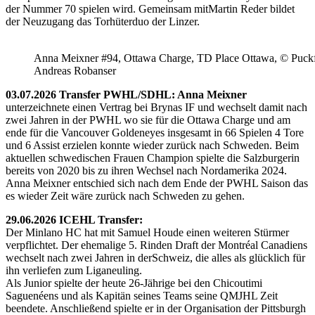
der Nummer 70 spielen wird. Gemeinsam mitMartin Reder bildet
der Neuzugang das Torhüterduo der Linzer.
Anna Meixner #94, Ottawa Charge, TD Place Ottawa, © Puckfa
Andreas Robanser
03.07.2026 Transfer PWHL/SDHL: Anna Meixner
unterzeichnete einen Vertrag bei Brynas IF und wechselt damit nach
zwei Jahren in der PWHL wo sie für die Ottawa Charge und am
ende für die Vancouver Goldeneyes insgesamt in 66 Spielen 4 Tore
und 6 Assist erzielen konnte wieder zurück nach Schweden. Beim
aktuellen schwedischen Frauen Champion spielte die Salzburgerin
bereits von 2020 bis zu ihren Wechsel nach Nordamerika 2024.
Anna Meixner entschied sich nach dem Ende der PWHL Saison das
es wieder Zeit wäre zurück nach Schweden zu gehen.
29.06.2026 ICEHL Transfer:
Der Minlano HC hat mit Samuel Houde einen weiteren Stürmer
verpflichtet. Der ehemalige 5. Rinden Draft der Montréal Canadiens
wechselt nach zwei Jahren in derSchweiz, die alles als glücklich für
ihn verliefen zum Liganeuling.
Als Junior spielte der heute 26-Jährige bei den Chicoutimi
Saguenéens und als Kapitän seines Teams seine QMJHL Zeit
beendete. Anschließend spielte er in der Organisation der Pittsburgh