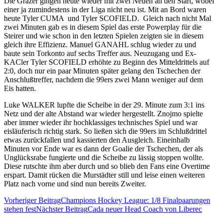
Die Grazer gingen heute wieder mit zwei Neuen an den Start, wobei
einer ja zumindestens in der Liga nicht neu ist. Mit an Bord waren
heute Tyler CUMA und Tyler SCOFIELD. Gleich nach nicht Mal
zwei Minuten gab es in diesem Spiel das erste Powerplay für die
Steirer und wie schon in den letzten Spielen zeigten sie in diesem
gleich ihre Effizienz. Manuel GANAHL schlug wieder zu und
baute sein Torkonto auf sechs Treffer aus. Neuzugang und Ex-
KACler Tyler SCOFIELD erhöhte zu Beginn des Mitteldrittels auf
2:0, doch nur ein paar Minuten später gelang den Tschechen der
Anschlußtreffer, nachdem die 99ers zwei Mann weniger auf dem
Eis hatten.
Luke WALKER lupfte die Scheibe in der 29. Minute zum 3:1 ins
Netz und der alte Abstand war wieder hergestellt. Znojmo spielte
aber immer wieder ihr hochklassiges technisches Spiel und war
eisläuferisch richtig stark. So ließen sich die 99ers im Schlußdrittel
etwas zurückfallen und kassierten den Ausgleich. Eineinhalb
Minuten vor Ende war es dann der Goalie der Tschechen, der als
Unglücksrabe fungierte und die Scheibe zu lässig stoppen wollte.
Diese rutschte ihm aber durch und so blieb den Fans eine Overtime
erspart. Damit rücken die Murstädter still und leise einen weiteren
Platz nach vorne und sind nun bereits Zweiter.
Beitragsnavigation
Vorheriger Beitrag
Champions Hockey League: 1/8 Finalpaarungen
stehen fest
Nächster Beitrag
Cada neuer Head Coach von Liberec