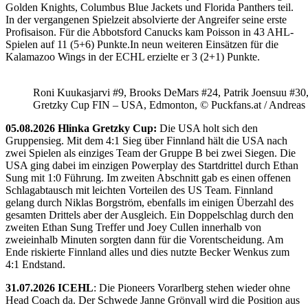
Golden Knights, Columbus Blue Jackets und Florida Panthers teil.
In der vergangenen Spielzeit absolvierte der Angreifer seine erste
Profisaison. Für die Abbotsford Canucks kam Poisson in 43 AHL-
Spielen auf 11 (5+6) Punkte.In neun weiteren Einsätzen für die
Kalamazoo Wings in der ECHL erzielte er 3 (2+1) Punkte.
Roni Kuukasjarvi #9, Brooks DeMars #24, Patrik Joensuu #30
Gretzky Cup FIN – USA, Edmonton, © Puckfans.at / Andreas
05.08.2026 Hlinka Gretzky Cup:
Die USA holt sich den
Gruppensieg. Mit dem 4:1 Sieg über Finnland hält die USA nach
zwei Spielen als einziges Team der Gruppe B bei zwei Siegen. Die
USA ging dabei im einzigen Powerplay des Startdrittel durch Ethan
Sung mit 1:0 Führung. Im zweiten Abschnitt gab es einen offenen
Schlagabtausch mit leichten Vorteilen des US Team. Finnland
gelang durch Niklas Borgström, ebenfalls im einigen Überzahl des
gesamten Drittels aber der Ausgleich. Ein Doppelschlag durch den
zweiten Ethan Sung Treffer und Joey Cullen innerhalb von
zweieinhalb Minuten sorgten dann für die Vorentscheidung. Am
Ende riskierte Finnland alles und dies nutzte Becker Wenkus zum
4:1 Endstand.
31.07.2026 ICEHL
: Die Pioneers Vorarlberg stehen wieder ohne
Head Coach da. Der Schwede Janne Grönvall wird die Position aus