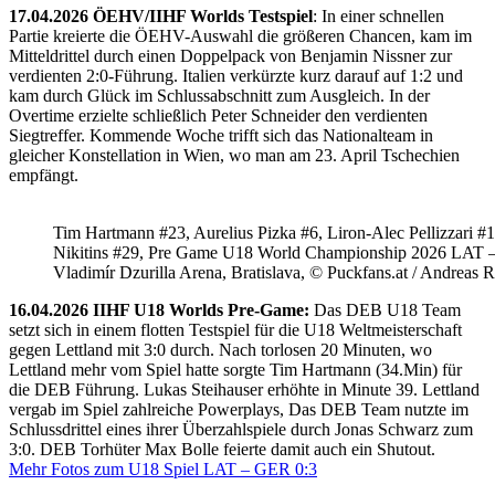
17.04.2026 ÖEHV/IIHF Worlds Testspiel
: In einer schnellen
Partie kreierte die ÖEHV-Auswahl die größeren Chancen, kam im
Mitteldrittel durch einen Doppelpack von Benjamin Nissner zur
verdienten 2:0-Führung. Italien verkürzte kurz darauf auf 1:2 und
kam durch Glück im Schlussabschnitt zum Ausgleich. In der
Overtime erzielte schließlich Peter Schneider den verdienten
Siegtreffer. Kommende Woche trifft sich das Nationalteam in
gleicher Konstellation in Wien, wo man am 23. April Tschechien
empfängt.
Tim Hartmann #23, Aurelius Pizka #6, Liron-Alec Pellizzari #16
Nikitins #29, Pre Game U18 World Championship 2026 LAT 
Vladimír Dzurilla Arena, Bratislava, © Puckfans.at / Andreas 
16.04.2026 IIHF U18 Worlds Pre-Game:
Das DEB U18 Team
setzt sich in einem flotten Testspiel für die U18 Weltmeisterschaft
gegen Lettland mit 3:0 durch. Nach torlosen 20 Minuten, wo
Lettland mehr vom Spiel hatte sorgte Tim Hartmann (34.Min) für
die DEB Führung. Lukas Steihauser erhöhte in Minute 39. Lettland
vergab im Spiel zahlreiche Powerplays, Das DEB Team nutzte im
Schlussdrittel eines ihrer Überzahlspiele durch Jonas Schwarz zum
3:0. DEB Torhüter Max Bolle feierte damit auch ein Shutout.
Mehr Fotos zum U18 Spiel LAT – GER 0:3