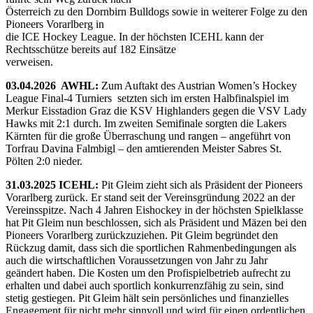
Österreich zu den Dornbirn Bulldogs sowie in weiterer Folge zu den
Pioneers Vorarlberg in
die ICE Hockey League. In der höchsten ICEHL kann der
Rechtsschütze bereits auf 182 Einsätze
verweisen.
03.04.2026 AWHL:
Zum Auftakt des Austrian Women’s Hockey
League Final-4 Turniers setzten sich im ersten Halbfinalspiel im
Merkur Eisstadion Graz die KSV Highlanders gegen die VSV Lady
Hawks mit 2:1 durch. Im zweiten Semifinale sorgten die Lakers
Kärnten für die große Überraschung und rangen – angeführt von
Torfrau Davina Falmbigl – den amtierenden Meister Sabres St.
Pölten 2:0 nieder.
31.03.2025 ICEHL:
Pit Gleim zieht sich als Präsident der Pioneers
Vorarlberg zurück. Er stand seit der Vereinsgründung 2022 an der
Vereinsspitze. Nach 4 Jahren Eishockey in der höchsten Spielklasse
hat Pit Gleim nun beschlossen, sich als Präsident und Mäzen bei den
Pioneers Vorarlberg zurückzuziehen. Pit Gleim begründet den
Rückzug damit, dass sich die sportlichen Rahmenbedingungen als
auch die wirtschaftlichen Voraussetzungen von Jahr zu Jahr
geändert haben. Die Kosten um den Profispielbetrieb aufrecht zu
erhalten und dabei auch sportlich konkurrenzfähig zu sein, sind
stetig gestiegen. Pit Gleim hält sein persönliches und finanzielles
Engagement für nicht mehr sinnvoll und wird für einen ordentlichen