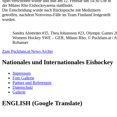
Spiel verschoben wurde und nun am 12. Februar um 14:30 Uhr in
der Milano Rho Eishockeyarena stattfindet.
Die Entscheidung wurde nach Rücksprache mit Medizinern
getroffen, nachdem Norovirus-Fälle im Team Finnland festgestellt
wurden.
Sandra Abstreiter #35, Thea Johansson #23, Olympic Games 
Womens Hockey SWE – GER, Milano Rho, © Puckfans.at / A
Robanser
Zum Puckfans.at News Archiv
Nationales und Internationales Eishockey
Impressum
Foto Gallerie
Partner und Referenzen
Datenschutz
Gallerie
ENGLISH (Google Translate)