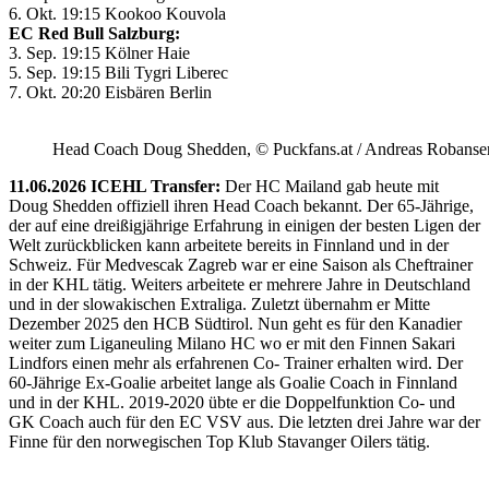
6. Okt. 19:15 Kookoo Kouvola
EC Red Bull Salzburg:
3. Sep. 19:15 Kölner Haie
5. Sep. 19:15 Bili Tygri Liberec
7. Okt. 20:20 Eisbären Berlin
Head Coach Doug Shedden, © Puckfans.at / Andreas Robanse
11.06.2026 ICEHL Transfer:
Der HC Mailand gab heute mit
Doug Shedden offiziell ihren Head Coach bekannt. Der 65-Jährige,
der auf eine dreißigjährige Erfahrung in einigen der besten Ligen der
Welt zurückblicken kann arbeitete bereits in Finnland und in der
Schweiz. Für Medvescak Zagreb war er eine Saison als Cheftrainer
in der KHL tätig. Weiters arbeitete er mehrere Jahre in Deutschland
und in der slowakischen Extraliga. Zuletzt übernahm er Mitte
Dezember 2025 den HCB Südtirol. Nun geht es für den Kanadier
weiter zum Liganeuling Milano HC wo er mit den Finnen Sakari
Lindfors einen mehr als erfahrenen Co- Trainer erhalten wird. Der
60-Jährige Ex-Goalie arbeitet lange als Goalie Coach in Finnland
und in der KHL. 2019-2020 übte er die Doppelfunktion Co- und
GK Coach auch für den EC VSV aus. Die letzten drei Jahre war der
Finne für den norwegischen Top Klub Stavanger Oilers tätig.