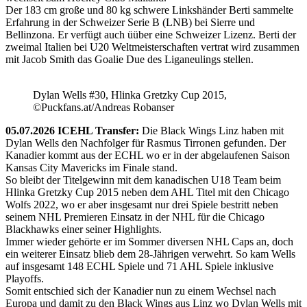
Der 183 cm große und 80 kg schwere Linkshänder Berti sammelte
Erfahrung in der Schweizer Serie B (LNB) bei Sierre und
Bellinzona. Er verfügt auch üüber eine Schweizer Lizenz. Berti der
zweimal Italien bei U20 Weltmeisterschaften vertrat wird zusammen
mit Jacob Smith das Goalie Due des Liganeulings stellen.
Dylan Wells #30, Hlinka Gretzky Cup 2015,
©Puckfans.at/Andreas Robanser
05.07.2026 ICEHL Transfer:
Die Black Wings Linz haben mit
Dylan Wells den Nachfolger für Rasmus Tirronen gefunden. Der
Kanadier kommt aus der ECHL wo er in der abgelaufenen Saison
Kansas City Mavericks im Finale stand.
So bleibt der Titelgewinn mit dem kanadischen U18 Team beim
Hlinka Gretzky Cup 2015 neben dem AHL Titel mit den Chicago
Wolfs 2022, wo er aber insgesamt nur drei Spiele bestritt neben
seinem NHL Premieren Einsatz in der NHL für die Chicago
Blackhawks einer seiner Highlights.
Immer wieder gehörte er im Sommer diversen NHL Caps an, doch
ein weiterer Einsatz blieb dem 28-Jährigen verwehrt. So kam Wells
auf insgesamt 148 ECHL Spiele und 71 AHL Spiele inklusive
Playoffs.
Somit entschied sich der Kanadier nun zu einem Wechsel nach
Europa und damit zu den Black Wings aus Linz wo Dylan Wells mit