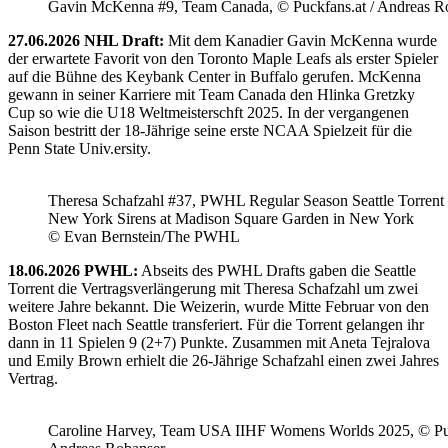
Gavin McKenna #9, Team Canada, © Puckfans.at / Andreas R
27.06.2026 NHL Draft:
Mit dem Kanadier Gavin McKenna wurde
der erwartete Favorit von den Toronto Maple Leafs als erster Spieler
auf die Bühne des Keybank Center in Buffalo gerufen. McKenna
gewann in seiner Karriere mit Team Canada den Hlinka Gretzky
Cup so wie die U18 Weltmeisterschft 2025. In der vergangenen
Saison bestritt der 18-Jährige seine erste NCAA Spielzeit für die
Penn State Univ.ersity.
Theresa Schafzahl #37, PWHL Regular Season Seattle Torrent 
New York Sirens at Madison Square Garden in New York
© Evan Bernstein/The PWHL
18.06.2026 PWHL:
Abseits des PWHL Drafts gaben die Seattle
Torrent die Vertragsverlängerung mit Theresa Schafzahl um zwei
weitere Jahre bekannt. Die Weizerin, wurde Mitte Februar von den
Boston Fleet nach Seattle transferiert. Für die Torrent gelangen ihr
dann in 11 Spielen 9 (2+7) Punkte. Zusammen mit Aneta Tejralova
und Emily Brown erhielt die 26-Jährige Schafzahl einen zwei Jahres
Vertrag.
Caroline Harvey, Team USA IIHF Womens Worlds 2025, © Puc