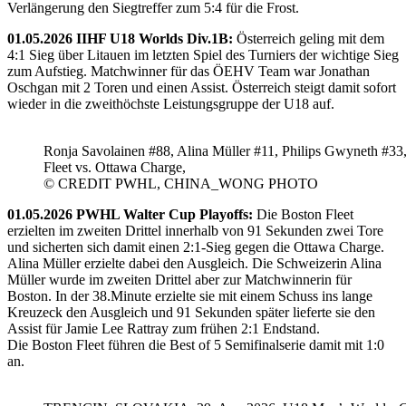
Verlängerung den Siegtreffer zum 5:4 für die Frost.
01.05.2026 IIHF U18 Worlds Div.1B:
Österreich geling mit dem
4:1 Sieg über Litauen im letzten Spiel des Turniers der wichtige Sieg
zum Aufstieg. Matchwinner für das ÖEHV Team war Jonathan
Oschgan mit 2 Toren und einen Assist. Österreich steigt damit sofort
wieder in die zweithöchste Leistungsgruppe der U18 auf.
Ronja Savolainen #88, Alina Müller #11, Philips Gwyneth #33
Fleet vs. Ottawa Charge,
© CREDIT PWHL, CHINA_WONG PHOTO
01.05.2026 PWHL Walter Cup Playoffs:
Die Boston Fleet
erzielten im zweiten Drittel innerhalb von 91 Sekunden zwei Tore
und sicherten sich damit einen 2:1-Sieg gegen die Ottawa Charge.
Alina Müller erzielte dabei den Ausgleich. Die Schweizerin Alina
Müller wurde im zweiten Drittel aber zur Matchwinnerin für
Boston. In der 38.Minute erzielte sie mit einem Schuss ins lange
Kreuzeck den Ausgleich und 91 Sekunden später lieferte sie den
Assist für Jamie Lee Rattray zum frühen 2:1 Endstand.
Die Boston Fleet führen die Best of 5 Semifinalserie damit mit 1:0
an.