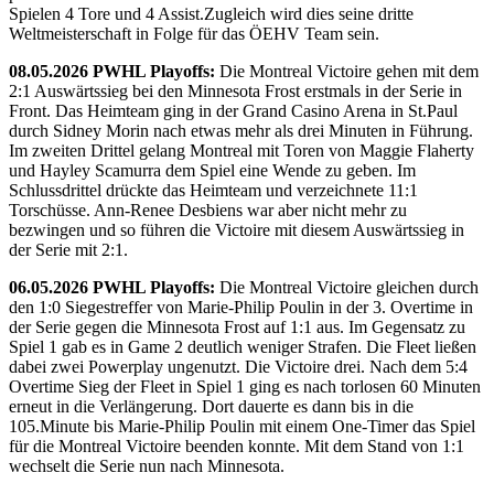
Spielen 4 Tore und 4 Assist.Zugleich wird dies seine dritte
Weltmeisterschaft in Folge für das ÖEHV Team sein.
08.05.2026 PWHL Playoffs:
Die Montreal Victoire gehen mit dem
2:1 Auswärtssieg bei den Minnesota Frost erstmals in der Serie in
Front. Das Heimteam ging in der Grand Casino Arena in St.Paul
durch Sidney Morin nach etwas mehr als drei Minuten in Führung.
Im zweiten Drittel gelang Montreal mit Toren von Maggie Flaherty
und Hayley Scamurra dem Spiel eine Wende zu geben. Im
Schlussdrittel drückte das Heimteam und verzeichnete 11:1
Torschüsse. Ann-Renee Desbiens war aber nicht mehr zu
bezwingen und so führen die Victoire mit diesem Auswärtssieg in
der Serie mit 2:1.
06.05.2026 PWHL Playoffs:
Die Montreal Victoire gleichen durch
den 1:0 Siegestreffer von Marie-Philip Poulin in der 3. Overtime in
der Serie gegen die Minnesota Frost auf 1:1 aus. Im Gegensatz zu
Spiel 1 gab es in Game 2 deutlich weniger Strafen. Die Fleet ließen
dabei zwei Powerplay ungenutzt. Die Victoire drei. Nach dem 5:4
Overtime Sieg der Fleet in Spiel 1 ging es nach torlosen 60 Minuten
erneut in die Verlängerung. Dort dauerte es dann bis in die
105.Minute bis Marie-Philip Poulin mit einem One-Timer das Spiel
für die Montreal Victoire beenden konnte. Mit dem Stand von 1:1
wechselt die Serie nun nach Minnesota.