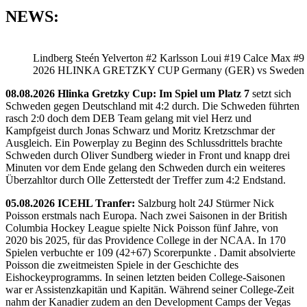
NEWS:
Lindberg Steén Yelverton #2 Karlsson Loui #19 Calce Max #9
2026 HLINKA GRETZKY CUP Germany (GER) vs Sweden
08.08.2026 Hlinka Gretzky Cup: Im Spiel um Platz 7
setzt sich
Schweden gegen Deutschland mit 4:2 durch. Die Schweden führten
rasch 2:0 doch dem DEB Team gelang mit viel Herz und
Kampfgeist durch Jonas Schwarz und Moritz Kretzschmar der
Ausgleich. Ein Powerplay zu Beginn des Schlussdrittels brachte
Schweden durch Oliver Sundberg wieder in Front und knapp drei
Minuten vor dem Ende gelang den Schweden durch ein weiteres
Überzahltor durch Olle Zetterstedt der Treffer zum 4:2 Endstand.
05.08.2026 ICEHL Tranfer:
Salzburg holt 24J Stürmer Nick
Poisson erstmals nach Europa. Nach zwei Saisonen in der British
Columbia Hockey League spielte Nick Poisson fünf Jahre, von
2020 bis 2025, für das Providence College in der NCAA. In 170
Spielen verbuchte er 109 (42+67) Scorerpunkte . Damit absolvierte
Poisson die zweitmeisten Spiele in der Geschichte des
Eishockeyprogramms. In seinen letzten beiden College-Saisonen
war er Assistenzkapitän und Kapitän. Während seiner College-Zeit
nahm der Kanadier zudem an den Development Camps der Vegas