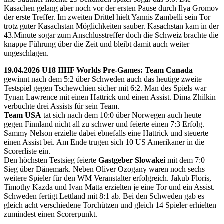
Kasachen gelang aber noch vor der ersten Pause durch Ilya Gromov
der erste Treffer. Im zweiten Drittel hielt Yannis Zambelli sein Tor
trotz guter Kasachstan Möglichkeiten sauber. Kasachstan kam in der
43.Minute sogar zum Anschlusstreffer doch die Schweiz brachte die
knappe Führung über die Zeit und bleibt damit auch weiter
ungeschlagen.
19.04.2026 U18 IIHF Worlds Pre-Games: Team Canada
gewinnt nach dem 5:2 über Schweden auch das heutige zweite
Testspiel gegen Tschewchien sicher mit 6:2. Man des Spiels war
Tynan Lawrence mit einen Hattrick und einen Assist. Dima Zhilkin
verbuchte drei Assists für sein Team.
Team USA
tat sich nach dem 10:0 über Norwegen auch heute
gegen Finnland nicht all zu schwer und feierte einen 7:3 Erfolg.
Sammy Nelson erzielte dabei ebnefalls eine Hattrick und steuerte
einen Assist bei. Am Ende trugen sich 10 US Amerikaner in die
Scorerliste ein.
Den höchsten Testsieg feierte
Gastgeber Slowakei
mit dem 7:0
Sieg über Dänemark. Neben Oliver Ozogany waren noch sechs
weitere Spieler für den WM Veranstalter erfolgreich. Jakub Floris,
Timothy Kazda und Ivan Matta erzielten je eine Tor und ein Assist.
Schweden fertigt Lettland mit 8:1 ab. Bei den Schweden gab es
gleich acht verschiedene Torchützen und gleich 14 Spieler erhielten
zumindest einen Scorerpunkt.