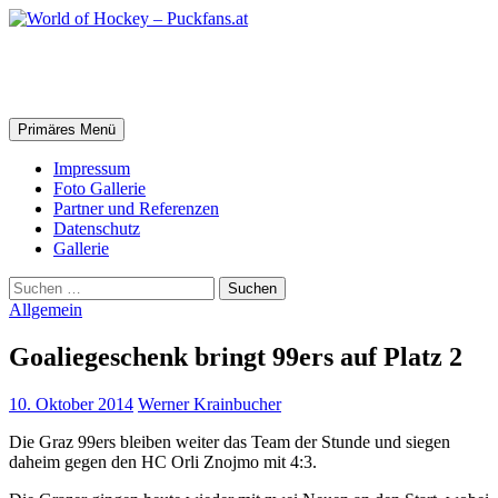
Zum
Inhalt
springen
World of Hockey – Puckfans.at
Suchen
Primäres Menü
Impressum
Foto Gallerie
Partner und Referenzen
Datenschutz
Gallerie
Suchen
nach:
Allgemein
Goaliegeschenk bringt 99ers auf Platz 2
10. Oktober 2014
Werner Krainbucher
Die Graz 99ers bleiben weiter das Team der Stunde und siegen
daheim gegen den HC Orli Znojmo mit 4:3.