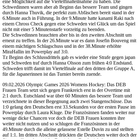
eine Möglichkeit auf die Viertelfinalteilnahme zu haben. Die
Schwedinnen waren aber ab Beginn das bessere Team und gingen
durch Hanna Thuvik, die perfekt zum Abfäschen bereit stand in der
6.Minute auch in Führung. In der 9.Minute hatte kanami Raki nach
einem Chross Check gegen eine Schweden viel Glück um das Spiel
nicht mit einer 5 Minutenstarfe vorzeitig zu beenden.
Die Schwedinnen brauchten aber bis in den zweiten Abschnitt um
erneut zu treffen. In der 26.Minute war es dann Josefin Bouveng mit
einem mächtigen Schlagschuss und in der 38.Minute erhöhte
MiraHallin im Powerplay auf 3:0.
Tz Beginn des Schlussdrittels gab es wieder eine Strafe gegen japan
und Schweden traf durch Hanna Olsson zum frühen 4:0 Endstand.
Schweden trifft damit im Viertelfinale auf den dritten der Gruppe A,
für die Japanerinnen ist das Turnier bereits zuende.
09.02.2026 Olympic Games 2026 Womens Hockey: Das DEB
Frauen Team setzt sich gegen Frankreich erst in der Overtime mit
2:1 durch. Eutschland war über 60 Minuten das bessere Team und
verzeichnete in dieser Begegnung auch zwei Stangenschüsse. Das
1:0 gelang den Deutschen erst 33.Sekunden vor der ersten Pause im
Powerplay durch Laura Kluge. Die Französinnen fanden weiter nur
wenige dicke Chancen vor doch die DEB Frauen konnten ihre
weiter nicht nutzen und so schlugen die Französinnen in der
49.Minute durch die alleine gelassene Estelle Duvin zu und stellten
auf 1:1. Im dritten Abschnitt drückten die Deutschen weiter doch der