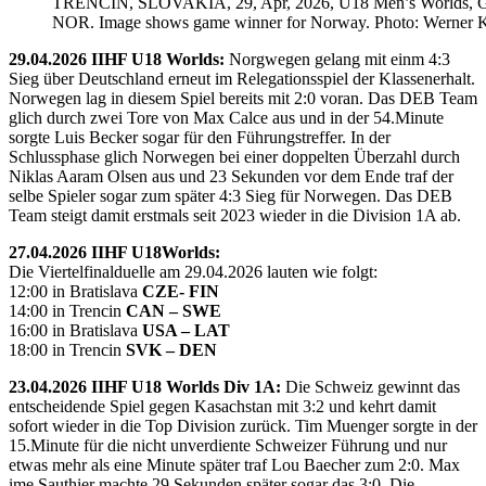
TRENCIN, SLOVAKIA, 29, Apr, 2026, U18 Men’s Worlds, 
NOR. Image shows game winner for Norway. Photo: Werner K
29.04.2026 IIHF U18 Worlds:
Norgwegen gelang mit einm 4:3
Sieg über Deutschland erneut im Relegationsspiel der Klassenerhalt.
Norwegen lag in diesem Spiel bereits mit 2:0 voran. Das DEB Team
glich durch zwei Tore von Max Calce aus und in der 54.Minute
sorgte Luis Becker sogar für den Führungstreffer. In der
Schlussphase glich Norwegen bei einer doppelten Überzahl durch
Niklas Aaram Olsen aus und 23 Sekunden vor dem Ende traf der
selbe Spieler sogar zum später 4:3 Sieg für Norwegen. Das DEB
Team steigt damit erstmals seit 2023 wieder in die Division 1A ab.
27.04.2026 IIHF U18Worlds:
Die Viertelfinalduelle am 29.04.2026 lauten wie folgt:
12:00 in Bratislava
CZE- FIN
14:00 in Trencin
CAN – SWE
16:00 in Bratislava
USA – LAT
18:00 in Trencin
SVK – DEN
23.04.2026 IIHF U18 Worlds Div 1A:
Die Schweiz gewinnt das
entscheidende Spiel gegen Kasachstan mit 3:2 und kehrt damit
sofort wieder in die Top Division zurück. Tim Muenger sorgte in der
15.Minute für die nicht unverdiente Schweizer Führung und nur
etwas mehr als eine Minute später traf Lou Baecher zum 2:0. Max
ime Sauthier machte 29 Sekunden später sogar das 3:0. Die