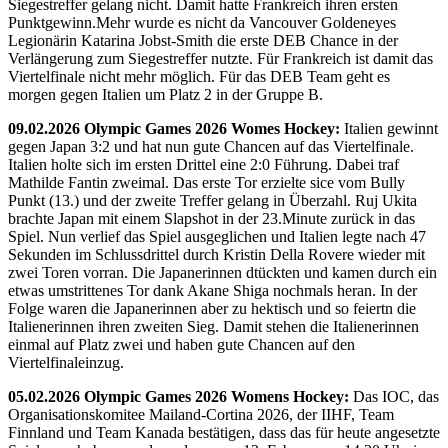
Siegestreffer gelang nicht. Damit hatte Frankreich ihren ersten
Punktgewinn.Mehr wurde es nicht da Vancouver Goldeneyes
Legionärin Katarina Jobst-Smith die erste DEB Chance in der
Verlängerung zum Siegestreffer nutzte. Für Frankreich ist damit das
Viertelfinale nicht mehr möglich. Für das DEB Team geht es
morgen gegen Italien um Platz 2 in der Gruppe B.
09.02.2026 Olympic Games 2026 Womes Hockey:
Italien gewinnt
gegen Japan 3:2 und hat nun gute Chancen auf das Viertelfinale.
Italien holte sich im ersten Drittel eine 2:0 Führung. Dabei traf
Mathilde Fantin zweimal. Das erste Tor erzielte sice vom Bully
Punkt (13.) und der zweite Treffer gelang in Überzahl. Ruj Ukita
brachte Japan mit einem Slapshot in der 23.Minute zurück in das
Spiel. Nun verlief das Spiel ausgeglichen und Italien legte nach 47
Sekunden im Schlussdrittel durch Kristin Della Rovere wieder mit
zwei Toren vorran. Die Japanerinnen dtückten und kamen durch ein
etwas umstrittenes Tor dank Akane Shiga nochmals heran. In der
Folge waren die Japanerinnen aber zu hektisch und so feiertn die
Italienerinnen ihren zweiten Sieg. Damit stehen die Italienerinnen
einmal auf Platz zwei und haben gute Chancen auf den
Viertelfinaleinzug.
05.02.2026 Olympic Games 2026 Womens Hockey:
Das IOC, das
Organisationskomitee Mailand-Cortina 2026, der IIHF, Team
Finnland und Team Kanada bestätigen, dass das für heute angesetzte