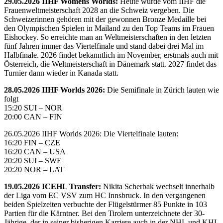
29.05.2026 IIHF Womens Worlds:
Heute wurde vom IIHF die
Frauenweltmeisterschaft 2028 an die Schweiz vergeben. Die
Schweizerinnen gehören mit der gewonnen Bronze Medaille bei
den Olympischen Spielen in Mailand zu den Top Teams im Frauen
Eishockey. So erreichte man an Weltmeisterschaften in den letzten
fünf Jahren immer das Viertelfinale und stand dabei drei Mal im
Halbfinale. 2026 findet bekanntlich im November, erstmals auch mit
Österreich, die Weltmeisterschaft in Dänemark statt. 2027 findet das
Turnier dann wieder in Kanada statt.
28.05.2026 IIHF Worlds 2026:
Die Semifinale in Zürich lauten wie
folgt
15:20 SUI – NOR
20:00 CAN – FIN
26.05.2026 IIHF Worlds 2026: Die Viertelfinale lauten:
16:20 FIN – CZE
16:20 CAN – USA
20:20 SUI – SWE
20:20 NOR – LAT
19.05.2026 ICEHL Transfer:
Nikita Scherbak wechselt innerhalb
der Liga vom EC VSV zum HC Innsbruck. In den vergangenen
beiden Spielzeiten verbuchte der Flügelstürmer 85 Punkte in 103
Partien für die Kärntner. Bei den Tirolern unterzeichnete der 30-
Jährige, der in seiner bisherigen Karriere auch in der NHL und KHL