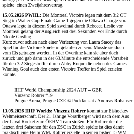
spielte, einen Zweijahresvertrag.
15.05.2026 PWHL:
Die Montreal Victoire legen mit dem 3:2 OT
Sieg im Walter Cup Finale Game 1 gegen die Ottawa Charge vor.
Ottawa legte in diesem Spiel zweimal durch Rebecca Leslie vor.
Montreal gelang der Ausgleich erst drei Sekunden vor Ende durch
Nicole Gosling.
Kurz zuvor schien nach einer Verletzung von Laura Stacey das
Spiel für die Victoire Spielerin gelaufen zu sein. Musste sie doch
vom Eis getragen werden. In der Overtime kam sie aber doch
zurück und gab dann in der 63.Minute die entscheidende Vorarbeit
für den 3:2 Siegestreffer durch Abby Roque die neben des Games
Winning Goal auch den ersten Victoire Treffer im Spiel erzielen
konnte.
IIHF World Championship 2024 AUT – GBR
Vinzenz Rohrer #19
Prague Arena, Prague CZE © Puckfans.at / Andreas Robanser
13.05.2026 IIHF Worlds: Vinzenz Rohrer
kommt zur Eishockey
Weltmeisterschaft. Der 21-Jährige Vorarlberger wird nach dem Aus
der Laval Rocket zum ÖEHV Team stoßen. Für Rohrer der die
letzten drei Saisonen für den ZSC in Zürich spielte ist dies damit
praktisch eine Heim WM. Rohrer erzielte in seinen bisher 15 WM