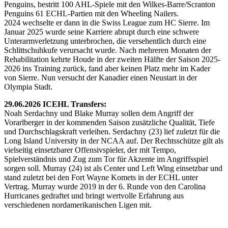
Penguins, bestritt 100 AHL-Spiele mit den Wilkes-Barre/Scranton
Penguins 61 ECHL-Partien mit den Wheeling Nailers.
2024 wechselte er dann in die Swiss League zum HC Sierre. Im
Januar 2025 wurde seine Karriere abrupt durch eine schwere
Unterarmverletzung unterbrochen, die versehentlich durch eine
Schlittschuhkufe verursacht wurde. Nach mehreren Monaten der
Rehabilitation kehrte Houde in der zweiten Hälfte der Saison 2025-
2026 ins Training zurück, fand aber keinen Platz mehr im Kader
von Sierre. Nun versucht der Kanadier einen Neustart in der
Olympia Stadt.
29.06.2026 ICEHL Transfers:
Noah Serdachny und Blake Murray sollen dem Angriff der
Vorarlberger in der kommenden Saison zusätzliche Qualität, Tiefe
und Durchschlagskraft verleihen. Serdachny (23) lief zuletzt für die
Long Island University in der NCAA auf. Der Rechtsschütze gilt als
vielseitig einsetzbarer Offensivspieler, der mit Tempo,
Spielverständnis und Zug zum Tor für Akzente im Angriffsspiel
sorgen soll. Murray (24) ist als Center und Left Wing einsetzbar und
stand zuletzt bei den Fort Wayne Komets in der ECHL unter
Vertrag. Murray wurde 2019 in der 6. Runde von den Carolina
Hurricanes gedraftet und bringt wertvolle Erfahrung aus
verschiedenen nordamerikanischen Ligen mit.