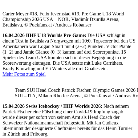
Carter Meyer #18, Felix Kvernstad #19, Pre Game U18 World
Championship 2026 USA – NOR, Vladimír Dzurilla Arena,
Bratislava, © Puckfans.at / Andreas Robanser
16.04.2026 IIHF U18 Worlds Pre-Game:
Die USA schlägt in
einem Test in Bratislava Norgwegen mit 10:0. Topscorer bei den US
Amerikanern war Logan Stuart mit 4 (2+2) Punkten. Victor Plante
(1+2) und Jamie Glance (0+3) kamen auf drei Scorerpunkte. 15
Spieler des Team USA konnten sich in dieser Begegnung in die
Scorerwertung eintragen. Die USA setzte mit Luke Carrithers,
Brady Knowling und Eli Winters alle drei Goalies ein.
Mehr Fotos zum Spiel
Team SUI Head Coach Patrick Fischer, Olympic Games 202
SUI – ITA, Milano Rho Ice Arena, © Puckfans.at / Andreas R
15.04.2026 Swiss Icehockey / IIHF Worlds 2026:
Nach seinem
Patrick Fischer eine Fälschung einer Covid-19 Impfung zugab
wurde dieser per sofort von seinem Amt als Head Coach der
Schweizer Nationalmannschaft freigestellt. Mit Jan Cadieux
übernimmt der designierte Cheftrainer bereits für das Heim-Turnier
in Zürich und Fribourg.