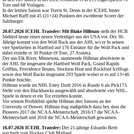
Tore und 68 Vorlagen.
In der letzten Saison war Travis St. Denis in der ICEHL hinter
Michael Raffl mit 45 (21+24) Punkten der zweitbeste Scorer der
Salzburger.
20.07.2026 ICEHL Transfer: Mit Blake Hillman
stellt der HCB
Südtirol heute einen neuen Verteidiger aus der USA vor. Der 30-
Jährige kommt von den Wolf Back aus der AHL wo er In seinen
vier Spielzeiten in Hartford auf 176 Einsätze für die Wolf Pack und
dabei erzielte er 30 Punkte (9 Tore, 27 Assists).
Der aus Elk River, Minnesota, stammende Hillman absolvierte in
der AHL für insgesamt die Hartford Wolf Pack, Grand Rapids
Griffins, Providence Bruins, Stockton Heat und Rockford IceHogs
sowie den Wolf Backs insgesamt 293 Spiele wobei er es auf 13+46
Punkte brachte.
Hillman wurde im NHL Entry Draft 2016 in Runde 6 als Pick173.
Stelle von den Blackhawks ausgewählt und absolvierte vier NHL-
Spiele in denen er ein Tor erzielten konnte.
Vor seinem Profidebüt spielte Hillman drei Saisons an der
University of Denver. Hillman trug maßgeblich dazu bei, dass die
Pioneers 2017 die NCAA-Meisterschaft, 2016/17 die NCAA-
Meisterschaft und 2018 die NCAA-Meisterschaft gewannen.
16.07.2026 ICEHL Transfer:
Der 21-jährige Edoardo Berti
wechselt zum Hockey Club Mailand.