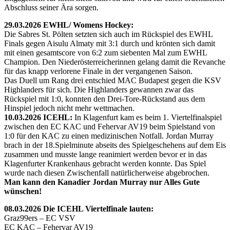
Abschluss seiner Ära sorgen.
29.03.2026 EWHL/ Womens Hockey:
Die Sabres St. Pölten setzten sich auch im Rückspiel des EWHL
Finals gegen Aisulu Almaty mit 3:1 durch und krönten sich damit
mit einen gesamtscore von 6:2 zum siebenten Mal zum EWHL
Champion. Den Niederösterreicherinnen gelang damit die Revanche
für das knapp verlorene Finale in der vergangenen Saison.
Das Duell um Rang drei entschied MAC Budapest gegen die KSV
Highlanders für sich. Die Highlanders gewannen zwar das
Rückspiel mit 1:0, konnten den Drei-Tore-Rückstand aus dem
Hinspiel jedoch nicht mehr wettmachen.
10.03.2026 ICEHL:
In Klagenfurt kam es beim 1. Viertelfinalspiel
zwischen den EC KAC und Fehervar AV19 beim Spielstand von
1:0 für den KAC zu einen medizinischen Notfall. Jordan Murray
brach in der 18.Spielminute abseits des Spielgeschehens auf dem Eis
zusammen und musste lange reanimiert werden bevor er in das
Klagenfurter Krankenhaus gebracht werden konnte. Das Spiel
wurde nach diesen Zwischenfall natürlicherweise abgebrochen.
Man kann den Kanadier Jordan Murray nur Alles Gute
wünschen!
08.03.2026 Die ICEHL Viertelfinale lauten:
Graz99ers – EC VSV
EC KAC – Fehervar AV19