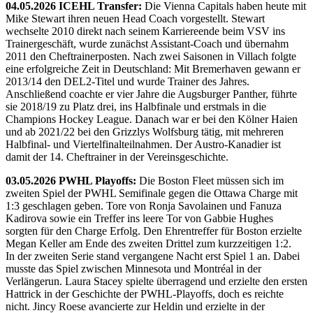
04.05.2026 ICEHL Transfer:
Die Vienna Capitals haben heute mit
Mike Stewart ihren neuen Head Coach vorgestellt. Stewart
wechselte 2010 direkt nach seinem Karriereende beim VSV ins
Trainergeschäft, wurde zunächst Assistant-Coach und übernahm
2011 den Cheftrainerposten. Nach zwei Saisonen in Villach folgte
eine erfolgreiche Zeit in Deutschland: Mit Bremerhaven gewann er
2013/14 den DEL2-Titel und wurde Trainer des Jahres.
Anschließend coachte er vier Jahre die Augsburger Panther, führte
sie 2018/19 zu Platz drei, ins Halbfinale und erstmals in die
Champions Hockey League. Danach war er bei den Kölner Haien
und ab 2021/22 bei den Grizzlys Wolfsburg tätig, mit mehreren
Halbfinal- und Viertelfinalteilnahmen. Der Austro-Kanadier ist
damit der 14. Cheftrainer in der Vereinsgeschichte.
03.05.2026 PWHL Playoffs:
Die Boston Fleet müssen sich im
zweiten Spiel der PWHL Semifinale gegen die Ottawa Charge mit
1:3 geschlagen geben. Tore von Ronja Savolainen und Fanuza
Kadirova sowie ein Treffer ins leere Tor von Gabbie Hughes
sorgten für den Charge Erfolg. Den Ehrentreffer für Boston erzielte
Megan Keller am Ende des zweiten Drittel zum kurzzeitigen 1:2.
In der zweiten Serie stand vergangene Nacht erst Spiel 1 an. Dabei
musste das Spiel zwischen Minnesota und Montréal in der
Verlängerun. Laura Stacey spielte überragend und erzielte den ersten
Hattrick in der Geschichte der PWHL-Playoffs, doch es reichte
nicht. Jincy Roese avancierte zur Heldin und erzielte in der