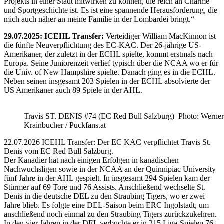
Projekts in einer Stadt mitwirken zu können, die reich an Charme
und Sportgeschichte ist. Es ist eine spannende Herausforderung, die
mich auch näher an meine Familie in der Lombardei bringt.“
29.07.2025: ICEHL Transfer:
Verteidiger William MacKinnon ist
die fünfte Neuverpflichtung des EC-KAC. Der 26-jährige US-
Amerikaner, der zuletzt in der ECHL spielte, kommt erstmals nach
Europa. Seine Juniorenzeit verlief typisch über die NCAA wo er für
die Univ. of New Hampshire spielte. Danach ging es in die ECHL.
Neben seinen insgesamt 203 Spielen in der ECHL absolvierte der
US Amerikaner auch 89 Spiele in der AHL.
Travis ST. DENIS #74 (EC Red Bull Salzburg) Photo: Werner
Krainbucher / Puckfans.at
22.07.2026 ICEHL Transfer: Der EC KAC verpflichtet Travis St.
Denis vom EC Red Bull Salzburg.
Der Kanadier hat nach einigen Erfolgen in kanadischen
Nachwuchsligen sowie in der NCAA an der Quinnipiac University
fünf Jahre in der AHL gespielt. In insgesamt 294 Spielen kam der
Stürmer auf 69 Tore und 76 Assists. Anschließend wechselte St.
Denis in die deutsche DEL zu den Straubing Tigers, wo er zwei
Jahre blieb. Es folgte eine DEL-Saison beim ERC Ingolstadt, um
anschließend noch einmal zu den Straubing Tigers zurückzukehren.
In den vier Jahren in der DEL verbuchte er in 215 Liga-Spielen 76