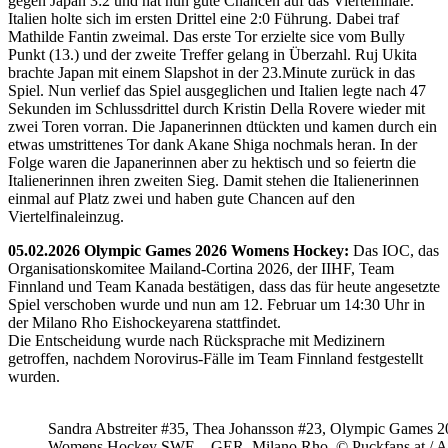
gegen Japan 3:2 und hat nun gute Chancen auf das Viertelfinale.
Italien holte sich im ersten Drittel eine 2:0 Führung. Dabei traf
Mathilde Fantin zweimal. Das erste Tor erzielte sice vom Bully
Punkt (13.) und der zweite Treffer gelang in Überzahl. Ruj Ukita
brachte Japan mit einem Slapshot in der 23.Minute zurück in das
Spiel. Nun verlief das Spiel ausgeglichen und Italien legte nach 47
Sekunden im Schlussdrittel durch Kristin Della Rovere wieder mit
zwei Toren vorran. Die Japanerinnen dtückten und kamen durch ein
etwas umstrittenes Tor dank Akane Shiga nochmals heran. In der
Folge waren die Japanerinnen aber zu hektisch und so feiertn die
Italienerinnen ihren zweiten Sieg. Damit stehen die Italienerinnen
einmal auf Platz zwei und haben gute Chancen auf den
Viertelfinaleinzug.
05.02.2026 Olympic Games 2026 Womens Hockey:
Das IOC, das
Organisationskomitee Mailand-Cortina 2026, der IIHF, Team
Finnland und Team Kanada bestätigen, dass das für heute angesetzte
Spiel verschoben wurde und nun am 12. Februar um 14:30 Uhr in
der Milano Rho Eishockeyarena stattfindet.
Die Entscheidung wurde nach Rücksprache mit Medizinern
getroffen, nachdem Norovirus-Fälle im Team Finnland festgestellt
wurden.
Sandra Abstreiter #35, Thea Johansson #23, Olympic Games 
Womens Hockey SWE – GER, Milano Rho, © Puckfans.at / A