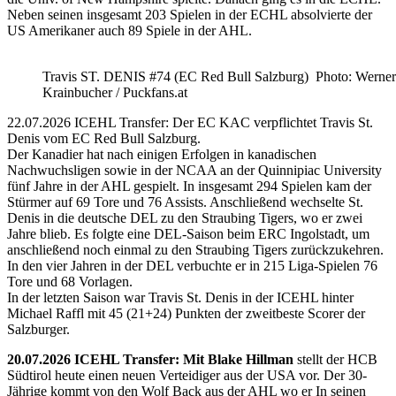
Neben seinen insgesamt 203 Spielen in der ECHL absolvierte der
US Amerikaner auch 89 Spiele in der AHL.
Travis ST. DENIS #74 (EC Red Bull Salzburg) Photo: Werner
Krainbucher / Puckfans.at
22.07.2026 ICEHL Transfer: Der EC KAC verpflichtet Travis St.
Denis vom EC Red Bull Salzburg.
Der Kanadier hat nach einigen Erfolgen in kanadischen
Nachwuchsligen sowie in der NCAA an der Quinnipiac University
fünf Jahre in der AHL gespielt. In insgesamt 294 Spielen kam der
Stürmer auf 69 Tore und 76 Assists. Anschließend wechselte St.
Denis in die deutsche DEL zu den Straubing Tigers, wo er zwei
Jahre blieb. Es folgte eine DEL-Saison beim ERC Ingolstadt, um
anschließend noch einmal zu den Straubing Tigers zurückzukehren.
In den vier Jahren in der DEL verbuchte er in 215 Liga-Spielen 76
Tore und 68 Vorlagen.
In der letzten Saison war Travis St. Denis in der ICEHL hinter
Michael Raffl mit 45 (21+24) Punkten der zweitbeste Scorer der
Salzburger.
20.07.2026 ICEHL Transfer: Mit Blake Hillman
stellt der HCB
Südtirol heute einen neuen Verteidiger aus der USA vor. Der 30-
Jährige kommt von den Wolf Back aus der AHL wo er In seinen