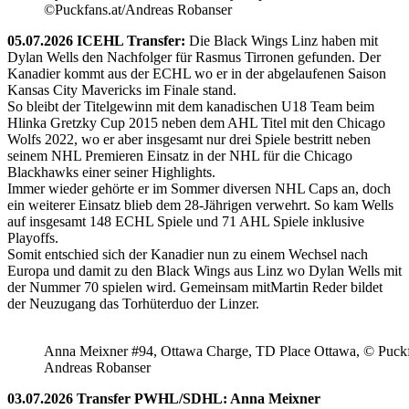
©Puckfans.at/Andreas Robanser
05.07.2026 ICEHL Transfer:
Die Black Wings Linz haben mit
Dylan Wells den Nachfolger für Rasmus Tirronen gefunden. Der
Kanadier kommt aus der ECHL wo er in der abgelaufenen Saison
Kansas City Mavericks im Finale stand.
So bleibt der Titelgewinn mit dem kanadischen U18 Team beim
Hlinka Gretzky Cup 2015 neben dem AHL Titel mit den Chicago
Wolfs 2022, wo er aber insgesamt nur drei Spiele bestritt neben
seinem NHL Premieren Einsatz in der NHL für die Chicago
Blackhawks einer seiner Highlights.
Immer wieder gehörte er im Sommer diversen NHL Caps an, doch
ein weiterer Einsatz blieb dem 28-Jährigen verwehrt. So kam Wells
auf insgesamt 148 ECHL Spiele und 71 AHL Spiele inklusive
Playoffs.
Somit entschied sich der Kanadier nun zu einem Wechsel nach
Europa und damit zu den Black Wings aus Linz wo Dylan Wells mit
der Nummer 70 spielen wird. Gemeinsam mitMartin Reder bildet
der Neuzugang das Torhüterduo der Linzer.
Anna Meixner #94, Ottawa Charge, TD Place Ottawa, © Puckfa
Andreas Robanser
03.07.2026 Transfer PWHL/SDHL: Anna Meixner