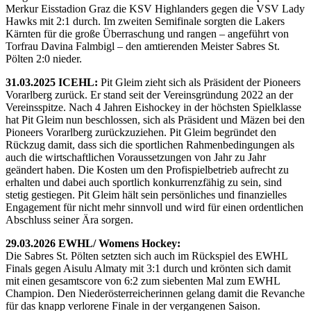
Merkur Eisstadion Graz die KSV Highlanders gegen die VSV Lady
Hawks mit 2:1 durch. Im zweiten Semifinale sorgten die Lakers
Kärnten für die große Überraschung und rangen – angeführt von
Torfrau Davina Falmbigl – den amtierenden Meister Sabres St.
Pölten 2:0 nieder.
31.03.2025 ICEHL:
Pit Gleim zieht sich als Präsident der Pioneers
Vorarlberg zurück. Er stand seit der Vereinsgründung 2022 an der
Vereinsspitze. Nach 4 Jahren Eishockey in der höchsten Spielklasse
hat Pit Gleim nun beschlossen, sich als Präsident und Mäzen bei den
Pioneers Vorarlberg zurückzuziehen. Pit Gleim begründet den
Rückzug damit, dass sich die sportlichen Rahmenbedingungen als
auch die wirtschaftlichen Voraussetzungen von Jahr zu Jahr
geändert haben. Die Kosten um den Profispielbetrieb aufrecht zu
erhalten und dabei auch sportlich konkurrenzfähig zu sein, sind
stetig gestiegen. Pit Gleim hält sein persönliches und finanzielles
Engagement für nicht mehr sinnvoll und wird für einen ordentlichen
Abschluss seiner Ära sorgen.
29.03.2026 EWHL/ Womens Hockey:
Die Sabres St. Pölten setzten sich auch im Rückspiel des EWHL
Finals gegen Aisulu Almaty mit 3:1 durch und krönten sich damit
mit einen gesamtscore von 6:2 zum siebenten Mal zum EWHL
Champion. Den Niederösterreicherinnen gelang damit die Revanche
für das knapp verlorene Finale in der vergangenen Saison.