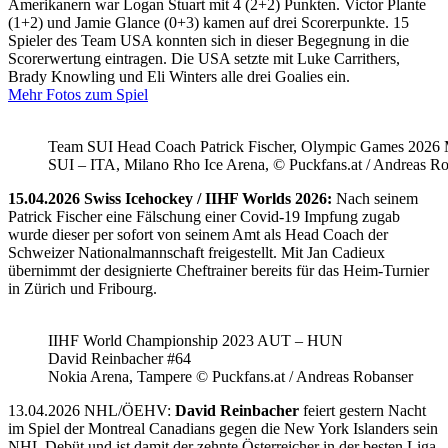
Amerikanern war Logan Stuart mit 4 (2+2) Punkten. Victor Plante
(1+2) und Jamie Glance (0+3) kamen auf drei Scorerpunkte. 15
Spieler des Team USA konnten sich in dieser Begegnung in die
Scorerwertung eintragen. Die USA setzte mit Luke Carrithers,
Brady Knowling und Eli Winters alle drei Goalies ein.
Mehr Fotos zum Spiel
Team SUI Head Coach Patrick Fischer, Olympic Games 202
SUI – ITA, Milano Rho Ice Arena, © Puckfans.at / Andreas R
15.04.2026 Swiss Icehockey / IIHF Worlds 2026:
Nach seinem
Patrick Fischer eine Fälschung einer Covid-19 Impfung zugab
wurde dieser per sofort von seinem Amt als Head Coach der
Schweizer Nationalmannschaft freigestellt. Mit Jan Cadieux
übernimmt der designierte Cheftrainer bereits für das Heim-Turnier
in Zürich und Fribourg.
IIHF World Championship 2023 AUT – HUN
David Reinbacher #64
Nokia Arena, Tampere © Puckfans.at / Andreas Robanser
13.04.2026 NHL/ÖEHV:
David Reinbacher
feiert gestern Nacht
im Spiel der Montreal Canadians gegen die New York Islanders sein
NHL Debüt und ist damit der zehnte Österreicher in der besten Liga