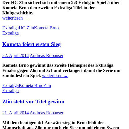
Der HC Zlin sichert sich mit einem 5:3 Erfolg in Spiel 5 über
Kometa Brno den zweiten Extraliga Titel in der
Klubgeschichte.
Zlin
weiterlesen
→
neuer
Extraliga
HC Zlin
Kometa Brno
Extraliga
Extraliga
Champion
Kometa feiert ersten Sieg
22. April 2014
Andreas Robanser
Kometa Brno gewinnt das zweite Heimspiel des Extraliga
Finales gegen Zlin mit 3:1 und verlängert damit die Serie um
Kometa
zumindest ein Spiel.
weiterlesen
→
feiert
Extraliga
Kometa Brno
Zlin
ersten
Extraliga
Sieg
Zlin steht vor Titel gewinn
21. April 2014
Andreas Robanser
Mit dem heutigen 4:1 Auswärtssieg in Brno fehlt der
Mannschaft aus Zlin nur noch ein Sieg um mit einem Sweep