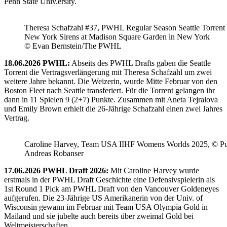
Penn State Univ.ersity.
Theresa Schafzahl #37, PWHL Regular Season Seattle Torrent 
New York Sirens at Madison Square Garden in New York
© Evan Bernstein/The PWHL
18.06.2026 PWHL:
Abseits des PWHL Drafts gaben die Seattle
Torrent die Vertragsverlängerung mit Theresa Schafzahl um zwei
weitere Jahre bekannt. Die Weizerin, wurde Mitte Februar von den
Boston Fleet nach Seattle transferiert. Für die Torrent gelangen ihr
dann in 11 Spielen 9 (2+7) Punkte. Zusammen mit Aneta Tejralova
und Emily Brown erhielt die 26-Jährige Schafzahl einen zwei Jahres
Vertrag.
Caroline Harvey, Team USA IIHF Womens Worlds 2025, © Puc
Andreas Robanser
17.06.2026 PWHL Draft 2026:
Mit Caroline Harvey wurde
erstmals in der PWHL Draft Geschichte eine Defensivspielerin als
1st Round 1 Pick am PWHL Draft von den Vancouver Goldeneyes
aufgerufen. Die 23-Jährige US Amerikanerin von der Univ. of
Wisconsin gewann im Februar mit Team USA Olympia Gold in
Mailand und sie jubelte auch bereits über zweimal Gold bei
Weltmeisterschaften.