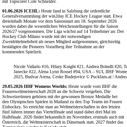
mit Topscorer Cole Schneider.
01.06.2026 ICEHL:
Heute fand in Salzburg die ordentliche
Generalversammlung der win2day ICE Hockey League statt. Etwa
dreieinhalb Monate vor dem Saisonstart am 18. September 2026
wurden dabei die wesentlichen Weichenstellungen für die Saison
2026/27 vorgenommen. Die Liga wächst auf 14 Teilnehmer an: Der
Hockey Club Milano wurde mit der notwendigen
Zweidrittelmehrheit als neues Mitglied aufgenommen, gleichzeitig
bestätigten die Pioneers Vorarlberg ihre Teilnahme an der
kommenden Spielzeit.
Nicole Vallario #16, Hilary Knight #21, Andrea Brändli #20, T
Janecke #22, Alena Lynn Rossel #94, USA – SUI, IIHF Wome
2025, Budvar Arena, Ceske Budejovice © Puckfans.at / Andre
29.05.2026 IIHF Womens Worlds:
Heute wurde vom IIHF die
Frauenweltmeisterschaft 2028 an die Schweiz vergeben. Die
Schweizerinnen gehören mit der gewonnen Bronze Medaille bei
den Olympischen Spielen in Mailand zu den Top Teams im Frauen
Eishockey. So erreichte man an Weltmeisterschaften in den letzten
fünf Jahren immer das Viertelfinale und stand dabei drei Mal im
Halbfinale. 2026 findet bekanntlich im November, erstmals auch mit
Österreich, die Weltmeisterschaft in Dänemark statt. 2027 findet das