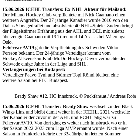
15.06.2026 ICEHL Transfers: Ex-NHL-Akteur für Mailand:
Der Milano Hockey Club verpflichtete mit Nick Caamano einen
weiteren Angreifer. Der 27-jährige Kanadier wurde 2016 von den
Dallas Stars gedraftet und absolvierte 40 NHL-Spiele. Zudem bringt
der Flügelstürmer Erfahrung aus der AHL und DEL mit; zuletzt
überzeugte Caamano mit 19 Toren und 14 Assists bei Vålerenga
Oslo.
Fehérvár AV19
gab die Verpflichtung des Schweden Viktor
Persson bekannt. Der 24-jährige Verteidiger kommt vom
HockeyAllsvenskan-Klub MoDo Hockey. Davor verbrachte der
Schwede einige Jahre in der Liiga und SHL.
Verlängerungen bei Budapest:
Verteidiger Paavo Tyni und Stürmer Topi Rönni bleiben eine
weitere Saison bei FTC-Budapest.
Brady Shaw #12, HC Innsbruck, © Puckfans.at / Andreas Rob
15.06.2026 ICEHL Transfer: Brady Shaw
wechselt zu den Black
Wings Linz und bleibt damit weiter in der ICEHL. 2021 wechselte
der Kanadier der zuvor in der AHL und ECHL tätig war zu
Fehervar AV19. Von dort ging es weiter nach Innsbruck wo er in
der Saison 2022-2023 zum Liga MVP ernannt wurde. Nach einer
Saison in Frankreich kehrte der 33-Jährige im letzten Sommer