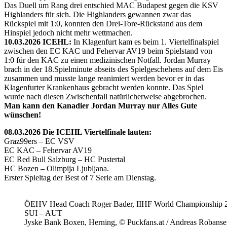
Das Duell um Rang drei entschied MAC Budapest gegen die KSV
Highlanders für sich. Die Highlanders gewannen zwar das
Rückspiel mit 1:0, konnten den Drei-Tore-Rückstand aus dem
Hinspiel jedoch nicht mehr wettmachen.
10.03.2026 ICEHL:
In Klagenfurt kam es beim 1. Viertelfinalspiel
zwischen den EC KAC und Fehervar AV19 beim Spielstand von
1:0 für den KAC zu einen medizinischen Notfall. Jordan Murray
brach in der 18.Spielminute abseits des Spielgeschehens auf dem Eis
zusammen und musste lange reanimiert werden bevor er in das
Klagenfurter Krankenhaus gebracht werden konnte. Das Spiel
wurde nach diesen Zwischenfall natürlicherweise abgebrochen.
Man kann den Kanadier Jordan Murray nur Alles Gute
wünschen!
08.03.2026 Die ICEHL Viertelfinale lauten:
Graz99ers – EC VSV
EC KAC – Fehervar AV19
EC Red Bull Salzburg – HC Pustertal
HC Bozen – Olimpija Ljubljana.
Erster Spieltag der Best of 7 Serie am Dienstag.
ÖEHV Head Coach Roger Bader, IIHF World Championship 
SUI – AUT
Jyske Bank Boxen, Herning, © Puckfans.at / Andreas Robanse