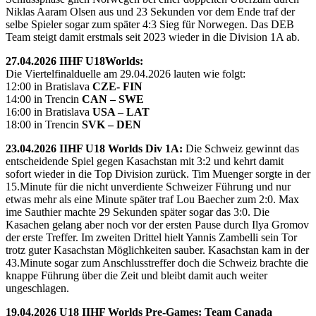
Niklas Aaram Olsen aus und 23 Sekunden vor dem Ende traf der
selbe Spieler sogar zum später 4:3 Sieg für Norwegen. Das DEB
Team steigt damit erstmals seit 2023 wieder in die Division 1A ab.
27.04.2026 IIHF U18Worlds:
Die Viertelfinalduelle am 29.04.2026 lauten wie folgt:
12:00 in Bratislava
CZE- FIN
14:00 in Trencin
CAN – SWE
16:00 in Bratislava
USA – LAT
18:00 in Trencin
SVK – DEN
23.04.2026 IIHF U18 Worlds Div 1A:
Die Schweiz gewinnt das
entscheidende Spiel gegen Kasachstan mit 3:2 und kehrt damit
sofort wieder in die Top Division zurück. Tim Muenger sorgte in der
15.Minute für die nicht unverdiente Schweizer Führung und nur
etwas mehr als eine Minute später traf Lou Baecher zum 2:0. Max
ime Sauthier machte 29 Sekunden später sogar das 3:0. Die
Kasachen gelang aber noch vor der ersten Pause durch Ilya Gromov
der erste Treffer. Im zweiten Drittel hielt Yannis Zambelli sein Tor
trotz guter Kasachstan Möglichkeiten sauber. Kasachstan kam in der
43.Minute sogar zum Anschlusstreffer doch die Schweiz brachte die
knappe Führung über die Zeit und bleibt damit auch weiter
ungeschlagen.
19.04.2026 U18 IIHF Worlds Pre-Games: Team Canada