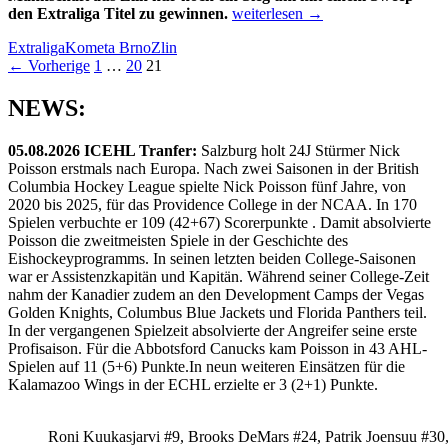
Zlin
den Extraliga Titel zu gewinnen.
weiterlesen
→
steht
Extraliga
Kometa Brno
Zlin
vor
Beitragsnavigation
← Vorherige
1
…
20
21
Titel
gewinn
NEWS:
05.08.2026 ICEHL Tranfer:
Salzburg holt 24J Stürmer Nick
Poisson erstmals nach Europa. Nach zwei Saisonen in der British
Columbia Hockey League spielte Nick Poisson fünf Jahre, von
2020 bis 2025, für das Providence College in der NCAA. In 170
Spielen verbuchte er 109 (42+67) Scorerpunkte . Damit absolvierte
Poisson die zweitmeisten Spiele in der Geschichte des
Eishockeyprogramms. In seinen letzten beiden College-Saisonen
war er Assistenzkapitän und Kapitän. Während seiner College-Zeit
nahm der Kanadier zudem an den Development Camps der Vegas
Golden Knights, Columbus Blue Jackets und Florida Panthers teil.
In der vergangenen Spielzeit absolvierte der Angreifer seine erste
Profisaison. Für die Abbotsford Canucks kam Poisson in 43 AHL-
Spielen auf 11 (5+6) Punkte.In neun weiteren Einsätzen für die
Kalamazoo Wings in der ECHL erzielte er 3 (2+1) Punkte.
Roni Kuukasjarvi #9, Brooks DeMars #24, Patrik Joensuu #30