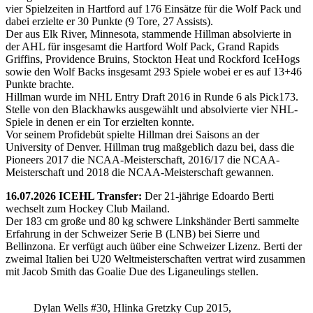
vier Spielzeiten in Hartford auf 176 Einsätze für die Wolf Pack und
dabei erzielte er 30 Punkte (9 Tore, 27 Assists).
Der aus Elk River, Minnesota, stammende Hillman absolvierte in
der AHL für insgesamt die Hartford Wolf Pack, Grand Rapids
Griffins, Providence Bruins, Stockton Heat und Rockford IceHogs
sowie den Wolf Backs insgesamt 293 Spiele wobei er es auf 13+46
Punkte brachte.
Hillman wurde im NHL Entry Draft 2016 in Runde 6 als Pick173.
Stelle von den Blackhawks ausgewählt und absolvierte vier NHL-
Spiele in denen er ein Tor erzielten konnte.
Vor seinem Profidebüt spielte Hillman drei Saisons an der
University of Denver. Hillman trug maßgeblich dazu bei, dass die
Pioneers 2017 die NCAA-Meisterschaft, 2016/17 die NCAA-
Meisterschaft und 2018 die NCAA-Meisterschaft gewannen.
16.07.2026 ICEHL Transfer:
Der 21-jährige Edoardo Berti
wechselt zum Hockey Club Mailand.
Der 183 cm große und 80 kg schwere Linkshänder Berti sammelte
Erfahrung in der Schweizer Serie B (LNB) bei Sierre und
Bellinzona. Er verfügt auch üüber eine Schweizer Lizenz. Berti der
zweimal Italien bei U20 Weltmeisterschaften vertrat wird zusammen
mit Jacob Smith das Goalie Due des Liganeulings stellen.
Dylan Wells #30, Hlinka Gretzky Cup 2015,