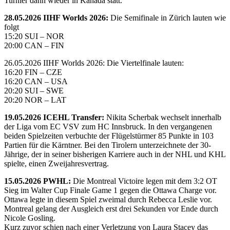
Turnier dann wieder in Kanada statt.
28.05.2026 IIHF Worlds 2026:
Die Semifinale in Zürich lauten wie
folgt
15:20 SUI – NOR
20:00 CAN – FIN
26.05.2026 IIHF Worlds 2026: Die Viertelfinale lauten:
16:20 FIN – CZE
16:20 CAN – USA
20:20 SUI – SWE
20:20 NOR – LAT
19.05.2026 ICEHL Transfer:
Nikita Scherbak wechselt innerhalb
der Liga vom EC VSV zum HC Innsbruck. In den vergangenen
beiden Spielzeiten verbuchte der Flügelstürmer 85 Punkte in 103
Partien für die Kärntner. Bei den Tirolern unterzeichnete der 30-
Jährige, der in seiner bisherigen Karriere auch in der NHL und KHL
spielte, einen Zweijahresvertrag.
15.05.2026 PWHL:
Die Montreal Victoire legen mit dem 3:2 OT
Sieg im Walter Cup Finale Game 1 gegen die Ottawa Charge vor.
Ottawa legte in diesem Spiel zweimal durch Rebecca Leslie vor.
Montreal gelang der Ausgleich erst drei Sekunden vor Ende durch
Nicole Gosling.
Kurz zuvor schien nach einer Verletzung von Laura Stacey das