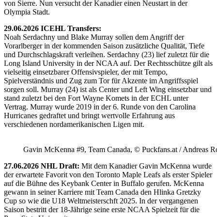
von Sierre. Nun versucht der Kanadier einen Neustart in der
Olympia Stadt.
29.06.2026 ICEHL Transfers:
Noah Serdachny und Blake Murray sollen dem Angriff der
Vorarlberger in der kommenden Saison zusätzliche Qualität, Tiefe
und Durchschlagskraft verleihen. Serdachny (23) lief zuletzt für die
Long Island University in der NCAA auf. Der Rechtsschütze gilt als
vielseitig einsetzbarer Offensivspieler, der mit Tempo,
Spielverständnis und Zug zum Tor für Akzente im Angriffsspiel
sorgen soll. Murray (24) ist als Center und Left Wing einsetzbar und
stand zuletzt bei den Fort Wayne Komets in der ECHL unter
Vertrag. Murray wurde 2019 in der 6. Runde von den Carolina
Hurricanes gedraftet und bringt wertvolle Erfahrung aus
verschiedenen nordamerikanischen Ligen mit.
Gavin McKenna #9, Team Canada, © Puckfans.at / Andreas R
27.06.2026 NHL Draft:
Mit dem Kanadier Gavin McKenna wurde
der erwartete Favorit von den Toronto Maple Leafs als erster Spieler
auf die Bühne des Keybank Center in Buffalo gerufen. McKenna
gewann in seiner Karriere mit Team Canada den Hlinka Gretzky
Cup so wie die U18 Weltmeisterschft 2025. In der vergangenen
Saison bestritt der 18-Jährige seine erste NCAA Spielzeit für die