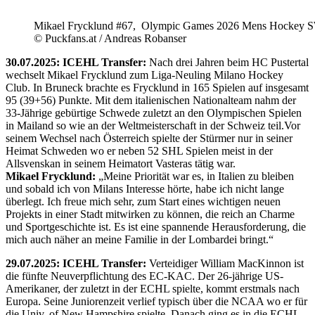
Mikael Frycklund #67, Olympic Games 2026 Mens Hockey 
© Puckfans.at / Andreas Robanser
30.07.2025: ICEHL Transfer:
Nach drei Jahren beim HC Pustertal
wechselt Mikael Frycklund zum Liga-Neuling Milano Hockey
Club. In Bruneck brachte es Frycklund in 165 Spielen auf insgesamt
95 (39+56) Punkte. Mit dem italienischen Nationalteam nahm der
33-Jährige gebürtige Schwede zuletzt an den Olympischen Spielen
in Mailand so wie an der Weltmeisterschaft in der Schweiz teil.Vor
seinem Wechsel nach Österreich spielte der Stürmer nur in seiner
Heimat Schweden wo er neben 52 SHL Spielen meist in der
Allsvenskan in seinem Heimatort Vasteras tätig war.
Mikael Frycklund:
„Meine Priorität war es, in Italien zu bleiben
und sobald ich von Milans Interesse hörte, habe ich nicht lange
überlegt. Ich freue mich sehr, zum Start eines wichtigen neuen
Projekts in einer Stadt mitwirken zu können, die reich an Charme
und Sportgeschichte ist. Es ist eine spannende Herausforderung, die
mich auch näher an meine Familie in der Lombardei bringt.“
29.07.2025: ICEHL Transfer:
Verteidiger William MacKinnon ist
die fünfte Neuverpflichtung des EC-KAC. Der 26-jährige US-
Amerikaner, der zuletzt in der ECHL spielte, kommt erstmals nach
Europa. Seine Juniorenzeit verlief typisch über die NCAA wo er für
die Univ. of New Hampshire spielte. Danach ging es in die ECHL.