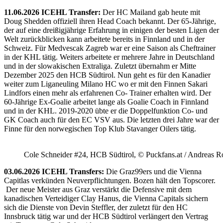
11.06.2026 ICEHL Transfer:
Der HC Mailand gab heute mit
Doug Shedden offiziell ihren Head Coach bekannt. Der 65-Jährige,
der auf eine dreißigjährige Erfahrung in einigen der besten Ligen der
Welt zurückblicken kann arbeitete bereits in Finnland und in der
Schweiz. Für Medvescak Zagreb war er eine Saison als Cheftrainer
in der KHL tätig. Weiters arbeitete er mehrere Jahre in Deutschland
und in der slowakischen Extraliga. Zuletzt übernahm er Mitte
Dezember 2025 den HCB Südtirol. Nun geht es für den Kanadier
weiter zum Liganeuling Milano HC wo er mit den Finnen Sakari
Lindfors einen mehr als erfahrenen Co- Trainer erhalten wird. Der
60-Jährige Ex-Goalie arbeitet lange als Goalie Coach in Finnland
und in der KHL. 2019-2020 übte er die Doppelfunktion Co- und
GK Coach auch für den EC VSV aus. Die letzten drei Jahre war der
Finne für den norwegischen Top Klub Stavanger Oilers tätig.
Cole Schneider #24, HCB Südtirol, © Puckfans.at / Andreas R
03.06.2026 ICEHL Transfers:
Die Graz99ers und die Vienna
Capitlas verkünden Neuverpflichtungen. Bozen hält den Topscorer.
Der neue Meister aus Graz verstärkt die Defensive mit dem
kanadischen Verteidiger Clay Hanus, die Vienna Capitals sichern
sich die Dienste von Devin Steffler, der zuletzt für den HC
Innsbruck tätig war und der HCB Südtirol verlängert den Vertrag