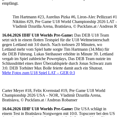
empfängt.
Tim Hartmann #23, Aurelius Pizka #6, Liron-Alec Pellizzari #16
Nikitins #29, Pre Game U18 World Championship 2026 LAT 
Vladimír Dzurilla Arena, Bratislava, © Puckfans.at / Andreas 
16.04.2026 IIHF U18 Worlds Pre-Game:
Das DEB U18 Team
setzt sich in einem flotten Testspiel für die U18 Weltmeisterschaft
gegen Lettland mit 3:0 durch. Nach torlosen 20 Minuten, wo
Lettland mehr vom Spiel hatte sorgte Tim Hartmann (34.Min) für
die DEB Führung. Lukas Steihauser erhöhte in Minute 39. Lettland
vergab im Spiel zahlreiche Powerplays, Das DEB Team nutzte im
Schlussdrittel eines ihrer Überzahlspiele durch Jonas Schwarz zum
3:0. DEB Torhüter Max Bolle feierte damit auch ein Shutout.
Mehr Fotos zum U18 Spiel LAT – GER 0:3
Carter Meyer #18, Felix Kvernstad #19, Pre Game U18 World
Championship 2026 USA – NOR, Vladimír Dzurilla Arena,
Bratislava, © Puckfans.at / Andreas Robanser
16.04.2026 IIHF U18 Worlds Pre-Game:
Die USA schlägt in
einem Test in Bratislava Norgwegen mit 10:0. Topscorer bei den US