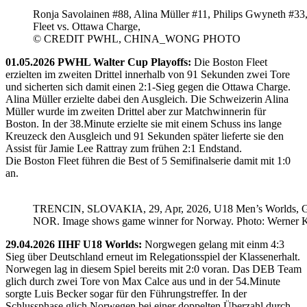
Ronja Savolainen #88, Alina Müller #11, Philips Gwyneth #33
Fleet vs. Ottawa Charge,
© CREDIT PWHL, CHINA_WONG PHOTO
01.05.2026 PWHL Walter Cup Playoffs:
Die Boston Fleet
erzielten im zweiten Drittel innerhalb von 91 Sekunden zwei Tore
und sicherten sich damit einen 2:1-Sieg gegen die Ottawa Charge.
Alina Müller erzielte dabei den Ausgleich. Die Schweizerin Alina
Müller wurde im zweiten Drittel aber zur Matchwinnerin für
Boston. In der 38.Minute erzielte sie mit einem Schuss ins lange
Kreuzeck den Ausgleich und 91 Sekunden später lieferte sie den
Assist für Jamie Lee Rattray zum frühen 2:1 Endstand.
Die Boston Fleet führen die Best of 5 Semifinalserie damit mit 1:0
an.
TRENCIN, SLOVAKIA, 29, Apr, 2026, U18 Men’s Worlds, 
NOR. Image shows game winner for Norway. Photo: Werner K
29.04.2026 IIHF U18 Worlds:
Norgwegen gelang mit einm 4:3
Sieg über Deutschland erneut im Relegationsspiel der Klassenerhalt.
Norwegen lag in diesem Spiel bereits mit 2:0 voran. Das DEB Team
glich durch zwei Tore von Max Calce aus und in der 54.Minute
sorgte Luis Becker sogar für den Führungstreffer. In der
Schlussphase glich Norwegen bei einer doppelten Überzahl durch