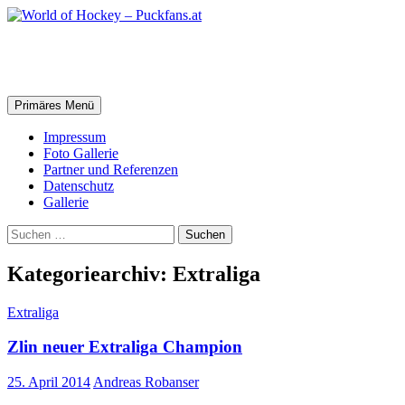
Zum
Inhalt
springen
World of Hockey – Puckfans.at
Suchen
Primäres Menü
Impressum
Foto Gallerie
Partner und Referenzen
Datenschutz
Gallerie
Suchen
nach:
Kategoriearchiv: Extraliga
Extraliga
Zlin neuer Extraliga Champion
25. April 2014
Andreas Robanser