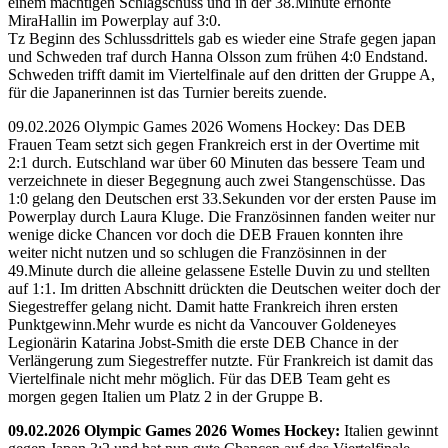
einem mächtigen Schlagschuss und in der 38.Minute erhöhte
MiraHallin im Powerplay auf 3:0.
Tz Beginn des Schlussdrittels gab es wieder eine Strafe gegen japan
und Schweden traf durch Hanna Olsson zum frühen 4:0 Endstand.
Schweden trifft damit im Viertelfinale auf den dritten der Gruppe A,
für die Japanerinnen ist das Turnier bereits zuende.
09.02.2026 Olympic Games 2026 Womens Hockey: Das DEB
Frauen Team setzt sich gegen Frankreich erst in der Overtime mit
2:1 durch. Eutschland war über 60 Minuten das bessere Team und
verzeichnete in dieser Begegnung auch zwei Stangenschüsse. Das
1:0 gelang den Deutschen erst 33.Sekunden vor der ersten Pause im
Powerplay durch Laura Kluge. Die Französinnen fanden weiter nur
wenige dicke Chancen vor doch die DEB Frauen konnten ihre
weiter nicht nutzen und so schlugen die Französinnen in der
49.Minute durch die alleine gelassene Estelle Duvin zu und stellten
auf 1:1. Im dritten Abschnitt drückten die Deutschen weiter doch der
Siegestreffer gelang nicht. Damit hatte Frankreich ihren ersten
Punktgewinn.Mehr wurde es nicht da Vancouver Goldeneyes
Legionärin Katarina Jobst-Smith die erste DEB Chance in der
Verlängerung zum Siegestreffer nutzte. Für Frankreich ist damit das
Viertelfinale nicht mehr möglich. Für das DEB Team geht es
morgen gegen Italien um Platz 2 in der Gruppe B.
09.02.2026 Olympic Games 2026 Womes Hockey:
Italien gewinnt