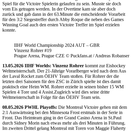
Spiel für die Victoire Spielerin gelaufen zu sein. Musste sie doch
vom Eis getragen werden. In der Overtime kam sie aber doch
zurück und gab dann in der 63.Minute die entscheidende Vorarbeit
für den 3:2 Siegestreffer durch Abby Roque die neben des Games
Winning Goal auch den ersten Victoire Treffer im Spiel erzielen
konnte.
IIHF World Championship 2024 AUT – GBR
Vinzenz Rohrer #19
Prague Arena, Prague CZE © Puckfans.at / Andreas Robanser
13.05.2026 IIHF Worlds: Vinzenz Rohrer
kommt zur Eishockey
Weltmeisterschaft. Der 21-Jährige Vorarlberger wird nach dem Aus
der Laval Rocket zum ÖEHV Team stoßen. Für Rohrer der die
letzten drei Saisonen für den ZSC in Zürich spielte ist dies damit
praktisch eine Heim WM. Rohrer erzielte in seinen bisher 15 WM
Spielen 4 Tore und 4 Assist.Zugleich wird dies seine dritte
Weltmeisterschaft in Folge für das ÖEHV Team sein.
08.05.2026 PWHL Playoffs:
Die Montreal Victoire gehen mit dem
2:1 Auswärtssieg bei den Minnesota Frost erstmals in der Serie in
Front. Das Heimteam ging in der Grand Casino Arena in St.Paul
durch Sidney Morin nach etwas mehr als drei Minuten in Führung.
Im zweiten Drittel gelang Montreal mit Toren von Maggie Flaherty