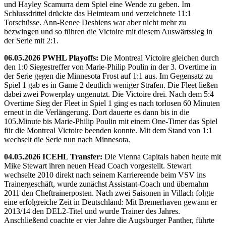
und Hayley Scamurra dem Spiel eine Wende zu geben. Im
Schlussdrittel drückte das Heimteam und verzeichnete 11:1
Torschüsse. Ann-Renee Desbiens war aber nicht mehr zu
bezwingen und so führen die Victoire mit diesem Auswärtssieg in
der Serie mit 2:1.
06.05.2026 PWHL Playoffs:
Die Montreal Victoire gleichen durch
den 1:0 Siegestreffer von Marie-Philip Poulin in der 3. Overtime in
der Serie gegen die Minnesota Frost auf 1:1 aus. Im Gegensatz zu
Spiel 1 gab es in Game 2 deutlich weniger Strafen. Die Fleet ließen
dabei zwei Powerplay ungenutzt. Die Victoire drei. Nach dem 5:4
Overtime Sieg der Fleet in Spiel 1 ging es nach torlosen 60 Minuten
erneut in die Verlängerung. Dort dauerte es dann bis in die
105.Minute bis Marie-Philip Poulin mit einem One-Timer das Spiel
für die Montreal Victoire beenden konnte. Mit dem Stand von 1:1
wechselt die Serie nun nach Minnesota.
04.05.2026 ICEHL Transfer:
Die Vienna Capitals haben heute mit
Mike Stewart ihren neuen Head Coach vorgestellt. Stewart
wechselte 2010 direkt nach seinem Karriereende beim VSV ins
Trainergeschäft, wurde zunächst Assistant-Coach und übernahm
2011 den Cheftrainerposten. Nach zwei Saisonen in Villach folgte
eine erfolgreiche Zeit in Deutschland: Mit Bremerhaven gewann er
2013/14 den DEL2-Titel und wurde Trainer des Jahres.
Anschließend coachte er vier Jahre die Augsburger Panther, führte