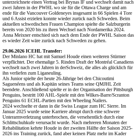
unterzeichnete einen Vertrag bei Brynas IF und wechselt damit nach
zwei Jahren in der PWHL wo sie für die Ottawa Charge und am
ende für die Vancouver Goldeneyes insgesamt in 66 Spielen 4 Tore
und 6 Assist erzielen konnte wieder zurück nach Schweden. Beim
aktuellen schwedischen Frauen Champion spielte die Salzburgerin
bereits von 2020 bis zu ihren Wechsel nach Nordamerika 2024.
Anna Meixner entschied sich nach dem Ende der PWHL Saison das
es wieder Zeit wäre zurück nach Schweden zu gehen.
29.06.2026 ICEHL Transfer:
Der Minlano HC hat mit Samuel Houde einen weiteren Stürmer
verpflichtet. Der ehemalige 5. Rinden Draft der Montréal Canadiens
wechselt nach zwei Jahren in derSchweiz, die alles als glücklich für
ihn verliefen zum Liganeuling.
Als Junior spielte der heute 26-Jährige bei den Chicoutimi
Saguenéens und als Kapitän seines Teams seine QMJHL Zeit
beendete. Anschließend spielte er in der Organisation der Pittsburgh
Penguins, bestritt 100 AHL-Spiele mit den Wilkes-Barre/Scranton
Penguins 61 ECHL-Partien mit den Wheeling Nailers.
2024 wechselte er dann in die Swiss League zum HC Sierre. Im
Januar 2025 wurde seine Karriere abrupt durch eine schwere
Unterarmverletzung unterbrochen, die versehentlich durch eine
Schlittschuhkufe verursacht wurde. Nach mehreren Monaten der
Rehabilitation kehrte Houde in der zweiten Hälfte der Saison 2025-
2026 ins Training zurück, fand aber keinen Platz mehr im Kader