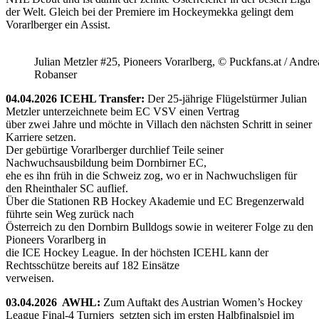
der Welt. Gleich bei der Premiere im Hockeymekka gelingt dem
Vorarlberger ein Assist.
Julian Metzler #25, Pioneers Vorarlberg, © Puckfans.at / Andre
Robanser
04.04.2026 ICEHL Transfer:
Der 25-jährige Flügelstürmer Julian
Metzler unterzeichnete beim EC VSV einen Vertrag
über zwei Jahre und möchte in Villach den nächsten Schritt in seiner
Karriere setzen.
Der gebürtige Vorarlberger durchlief Teile seiner
Nachwuchsausbildung beim Dornbirner EC,
ehe es ihn früh in die Schweiz zog, wo er in Nachwuchsligen für
den Rheinthaler SC auflief.
Über die Stationen RB Hockey Akademie und EC Bregenzerwald
führte sein Weg zurück nach
Österreich zu den Dornbirn Bulldogs sowie in weiterer Folge zu den
Pioneers Vorarlberg in
die ICE Hockey League. In der höchsten ICEHL kann der
Rechtsschütze bereits auf 182 Einsätze
verweisen.
03.04.2026 AWHL:
Zum Auftakt des Austrian Women’s Hockey
League Final-4 Turniers setzten sich im ersten Halbfinalspiel im