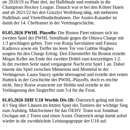
sie 2018/19 zu Platz drei, ins Halbfinale und erstmals in die
Champions Hockey League. Danach war er bei den Kölner Haien
und ab 2021/22 bei den Grizzlys Wolfsburg tätig, mit mehreren
Halbfinal- und Viertelfinalteilnahmen. Der Austro-Kanadier ist
damit der 14. Cheftrainer in der Vereinsgeschichte.
03.05.2026 PWHL Playoffs:
Die Boston Fleet müssen sich im
zweiten Spiel der PWHL Semifinale gegen die Ottawa Charge mit
1:3 geschlagen geben. Tore von Ronja Savolainen und Fanuza
Kadirova sowie ein Treffer ins leere Tor von Gabbie Hughes
sorgten für den Charge Erfolg. Den Ehrentreffer für Boston erzielte
Megan Keller am Ende des zweiten Drittel zum kurzzeitigen 1:2.
In der zweiten Serie stand vergangene Nacht erst Spiel 1 an. Dabei
musste das Spiel zwischen Minnesota und Montréal in der
Verlängerun. Laura Stacey spielte überragend und erzielte den ersten
Hattrick in der Geschichte der PWHL-Playoffs, doch es reichte
nicht. Jincy Roese avancierte zur Heldin und erzielte in der
Verlängerung den Siegtreffer zum 5:4 für die Frost.
01.05.2026 IIHF U18 Worlds Div.1B:
Österreich geling mit dem
4:1 Sieg über Litauen im letzten Spiel des Turniers der wichtige Sieg
zum Aufstieg. Matchwinner für das ÖEHV Team war Jonathan
Oschgan mit 2 Toren und einen Assist. Österreich steigt damit sofort
wieder in die zweithöchste Leistungsgruppe der U18 auf.