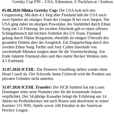
Gretzky Cup FIN – USA, Edmonton, © Puckfans.at / Andreas
05.08.2026 Hlinka Gretzky Cup:
Die USA holt sich den
Gruppensieg. Mit dem 4:1 Sieg über Finnland hält die USA nach
zwei Spielen als einziges Team der Gruppe B bei zwei Siegen. Die
USA ging dabei im einzigen Powerplay des Startdrittel durch Ethan
Sung mit 1:0 Führung. Im zweiten Abschnitt gab es einen offenen
Schlagabtausch mit leichten Vorteilen des US Team. Finnland
gelang durch Niklas Borgström, ebenfalls im einigen Überzahl des
gesamten Drittels aber der Ausgleich. Ein Doppelschlag durch den
zweiten Ethan Sung Treffer und Joey Cullen innerhalb von
zweieinhalb Minuten sorgten dann für die Vorentscheidung. Am
Ende riskierte Finnland alles und dies nutzte Becker Wenkus zum
4:1 Endstand.
31.07.2026 ICEHL
: Die Pioneers Vorarlberg stehen wieder ohne
Head Coach da. Der Schwede Janne Grönvall wird die Position aus
privaten Gründen nicht antreten.
31.07.2026 ICEHL Transfer:
Der HCB Südtirol hat mit Louis
Domingue seine neue Nummer eins für die kommende Saison
verpflichtet. Der 34-jährige Kanadier bringt die Erfahrung aus 14
Jahren im Profieishockey mit nach Bozen und absolvierte in seiner
Karriere 151 NHL-Spiele sowie 246 Einsätze in der American
Hockey League.