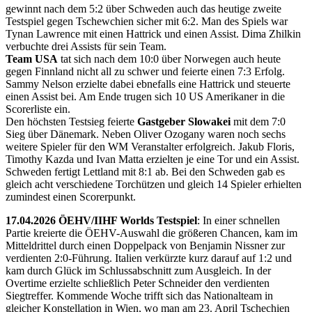
gewinnt nach dem 5:2 über Schweden auch das heutige zweite
Testspiel gegen Tschewchien sicher mit 6:2. Man des Spiels war
Tynan Lawrence mit einen Hattrick und einen Assist. Dima Zhilkin
verbuchte drei Assists für sein Team.
Team USA
tat sich nach dem 10:0 über Norwegen auch heute
gegen Finnland nicht all zu schwer und feierte einen 7:3 Erfolg.
Sammy Nelson erzielte dabei ebnefalls eine Hattrick und steuerte
einen Assist bei. Am Ende trugen sich 10 US Amerikaner in die
Scorerliste ein.
Den höchsten Testsieg feierte
Gastgeber Slowakei
mit dem 7:0
Sieg über Dänemark. Neben Oliver Ozogany waren noch sechs
weitere Spieler für den WM Veranstalter erfolgreich. Jakub Floris,
Timothy Kazda und Ivan Matta erzielten je eine Tor und ein Assist.
Schweden fertigt Lettland mit 8:1 ab. Bei den Schweden gab es
gleich acht verschiedene Torchützen und gleich 14 Spieler erhielten
zumindest einen Scorerpunkt.
17.04.2026 ÖEHV/IIHF Worlds Testspiel
: In einer schnellen
Partie kreierte die ÖEHV-Auswahl die größeren Chancen, kam im
Mitteldrittel durch einen Doppelpack von Benjamin Nissner zur
verdienten 2:0-Führung. Italien verkürzte kurz darauf auf 1:2 und
kam durch Glück im Schlussabschnitt zum Ausgleich. In der
Overtime erzielte schließlich Peter Schneider den verdienten
Siegtreffer. Kommende Woche trifft sich das Nationalteam in
gleicher Konstellation in Wien, wo man am 23. April Tschechien