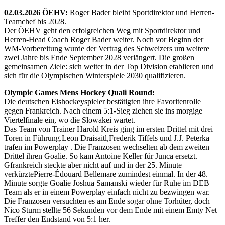
02.03.2026 ÖEHV:
Roger Bader bleibt Sportdirektor und Herren-
Teamchef bis 2028.
Der ÖEHV geht den erfolgreichen Weg mit Sportdirektor und
Herren-Head Coach Roger Bader weiter. Noch vor Beginn der
WM-Vorbereitung wurde der Vertrag des Schweizers um weitere
zwei Jahre bis Ende September 2028 verlängert. Die großen
gemeinsamen Ziele: sich weiter in der Top Division etablieren und
sich für die Olympischen Winterspiele 2030 qualifizieren.
Olympic Games Mens Hockey Quali Round:
Die deutschen Eishockeyspieler bestätigten ihre Favoritenrolle
gegen Frankreich. Nach einem 5:1-Sieg ziehen sie ins morgige
Viertelfinale ein, wo die Slowakei wartet.
Das Team von Trainer Harold Kreis ging im ersten Drittel mit drei
Toren in Führung.Leon Draisaitl,Frederik Tiffels und J.J. Peterka
trafen im Powerplay . Die Franzosen wechselten ab dem zweiten
Drittel ihren Goalie. So kam Antoine Keller für Junca ersetzt.
Gfrankreich steckte aber nicht auf und in der 25. Minute
verkürztePierre-Édouard Bellemare zumindest einmal. In der 48.
Minute sorgte Goalie Joshua Samanski wieder für Ruhe im DEB
Team als er in einem Powerplay einfach nicht zu bezwingen war.
Die Franzosen versuchten es am Ende sogar ohne Torhüter, doch
Nico Sturm stellte 56 Sekunden vor dem Ende mit einem Emty Net
Treffer den Endstand von 5:1 her.