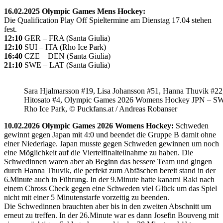
16.02.2025 Olympic Games Mens Hockey:
Die Qualification Play Off Spieltermine am Dienstag 17.04 stehen
fest.
12:10
GER – FRA (Santa Giulia)
12:10
SUI – ITA (Rho Ice Park)
16:40
CZE – DEN (Santa Giulia)
21:10
SWE – LAT (Santa Giulia)
Sara Hjalmarsson #19, Lisa Johansson #51, Hanna Thuvik #22
Hitosato #4, Olympic Games 2026 Womens Hockey JPN – S
Rho Ice Park, © Puckfans.at / Andreas Robanser
10.02.2026 Olympic Games 2026 Womens Hockey:
Schweden
gewinnt gegen Japan mit 4:0 und beendet die Gruppe B damit ohne
einer Niederlage. Japan musste gegen Schweden gewinnen um noch
eine Möglichkeit auf die Viertelfinalteilnahme zu haben. Die
Schwedinnen waren aber ab Beginn das bessere Team und gingen
durch Hanna Thuvik, die perfekt zum Abfäschen bereit stand in der
6.Minute auch in Führung. In der 9.Minute hatte kanami Raki nach
einem Chross Check gegen eine Schweden viel Glück um das Spiel
nicht mit einer 5 Minutenstarfe vorzeitig zu beenden.
Die Schwedinnen brauchten aber bis in den zweiten Abschnitt um
erneut zu treffen. In der 26.Minute war es dann Josefin Bouveng mit