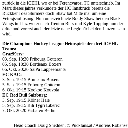
zurück in die ICEHL wo er bei Ferencvarosi TC unterschrieb. Im
März dieses jahres verkündete der HC Innsbruck bereits die
Rückkehr des Stürmers doch Shaw bat Mitte mai um eine
Vetragsauflösung. Nun unterzeichnete Brady Shaw bei den Black
Wings in Linz wo er nach Trenton Bliss und Kyle Topping nun der
dritte und vorerst auch der letzte neue Legionär bei den Linzern sein
wird.
Die Champions Hockey League Heimspiele der drei ICEHL
Teams:
Graz99ers:
03. Sep. 18:30 Fribourg Gotteron
05. Sep. 18:30 Bordeaux Boxers
06. Okt. 20:20 SaiPa Lappeenranta
EC KAC:
3. Sep. 19:15 Bordeaux Boxers
5. Sep. 19:15 Fribourg Gotteron
6. Okt. 19:15 Kookoo Kouvola
EC Red Bull Salzburg:
3. Sep. 19:15 Kölner Haie
5. Sep. 19:15 Bili Tygri Liberec
7. Okt. 20:20 Eisbären Berlin
Head Coach Doug Shedden, © Puckfans.at / Andreas Robanse