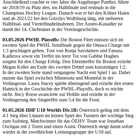
Anschließend coachte er vier Jahre die Augsburger Panther, führte
sie 2018/19 zu Platz drei, ins Halbfinale und erstmals in die
Champions Hockey League. Danach war er bei den Kölner Haien
und ab 2021/22 bei den Grizzlys Wolfsburg tätig, mit mehreren
Halbfinal- und Viertelfinalteilnahmen. Der Austro-Kanadier ist
damit der 14. Cheftrainer in der Vereinsgeschichte.
03.05.2026 PWHL Playoffs:
Die Boston Fleet müssen sich im
zweiten Spiel der PWHL Semifinale gegen die Ottawa Charge mit
1:3 geschlagen geben. Tore von Ronja Savolainen und Fanuza
Kadirova sowie ein Treffer ins leere Tor von Gabbie Hughes
sorgten für den Charge Erfolg. Den Ehrentreffer für Boston erzielte
Megan Keller am Ende des zweiten Drittel zum kurzzeitigen 1:2.
In der zweiten Serie stand vergangene Nacht erst Spiel 1 an. Dabei
musste das Spiel zwischen Minnesota und Montréal in der
Verlängerun. Laura Stacey spielte überragend und erzielte den ersten
Hattrick in der Geschichte der PWHL-Playoffs, doch es reichte
nicht. Jincy Roese avancierte zur Heldin und erzielte in der
Verlängerung den Siegtreffer zum 5:4 für die Frost.
01.05.2026 IIHF U18 Worlds Div.1B:
Österreich geling mit dem
4:1 Sieg über Litauen im letzten Spiel des Turniers der wichtige Sieg
zum Aufstieg. Matchwinner für das ÖEHV Team war Jonathan
Oschgan mit 2 Toren und einen Assist. Österreich steigt damit sofort
wieder in die zweithöchste Leistungsgruppe der U18 auf.