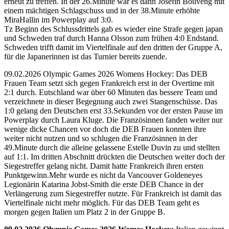
erneut zu treffen. In der 26.Minute war es dann Josefin Bouveng mit
einem mächtigen Schlagschuss und in der 38.Minute erhöhte
MiraHallin im Powerplay auf 3:0.
Tz Beginn des Schlussdrittels gab es wieder eine Strafe gegen japan
und Schweden traf durch Hanna Olsson zum frühen 4:0 Endstand.
Schweden trifft damit im Viertelfinale auf den dritten der Gruppe A,
für die Japanerinnen ist das Turnier bereits zuende.
09.02.2026 Olympic Games 2026 Womens Hockey: Das DEB
Frauen Team setzt sich gegen Frankreich erst in der Overtime mit
2:1 durch. Eutschland war über 60 Minuten das bessere Team und
verzeichnete in dieser Begegnung auch zwei Stangenschüsse. Das
1:0 gelang den Deutschen erst 33.Sekunden vor der ersten Pause im
Powerplay durch Laura Kluge. Die Französinnen fanden weiter nur
wenige dicke Chancen vor doch die DEB Frauen konnten ihre
weiter nicht nutzen und so schlugen die Französinnen in der
49.Minute durch die alleine gelassene Estelle Duvin zu und stellten
auf 1:1. Im dritten Abschnitt drückten die Deutschen weiter doch der
Siegestreffer gelang nicht. Damit hatte Frankreich ihren ersten
Punktgewinn.Mehr wurde es nicht da Vancouver Goldeneyes
Legionärin Katarina Jobst-Smith die erste DEB Chance in der
Verlängerung zum Siegestreffer nutzte. Für Frankreich ist damit das
Viertelfinale nicht mehr möglich. Für das DEB Team geht es
morgen gegen Italien um Platz 2 in der Gruppe B.