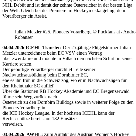
NHL Debüt und ist damit der zehnte Österreicher in der besten Liga
der Welt. Gleich bei der Premiere im Hockeymekka gelingt dem
Vorarlberger ein Assist.
Julian Metzler #25, Pioneers Vorarlberg, © Puckfans.at / Andre
Robanser
04.04.2026 ICEHL Transfer:
Der 25-jährige Flügelstürmer Julian
Metzler unterzeichnete beim EC VSV einen Vertrag
über zwei Jahre und möchte in Villach den nächsten Schritt in seiner
Karriere setzen.
Der gebürtige Vorarlberger durchlief Teile seiner
Nachwuchsausbildung beim Dornbirner EC,
ehe es ihn früh in die Schweiz zog, wo er in Nachwuchsligen für
den Rheinthaler SC auflief.
Über die Stationen RB Hockey Akademie und EC Bregenzerwald
führte sein Weg zurück nach
Österreich zu den Dornbirn Bulldogs sowie in weiterer Folge zu den
Pioneers Vorarlberg in
die ICE Hockey League. In der höchsten ICEHL kann der
Rechtsschütze bereits auf 182 Einsätze
verweisen.
03.04.2026 AWHL:
Zum Auftakt des Austrian Women’s Hockey