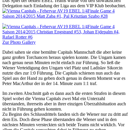
Das Spiel der beiden EBEL Teams wurde von den slowakischen
Delegation nach Einladung der Liga aus dem VIP Klub beobachtet.
Zur Photo Gallery
Dabei sahen sie eine bemühte Capitals Mannschaft die aber keine
ganz großen Torchancen heraus spielen konnte. Die Ungarn kamen
nach genau neun Minuten recht einfach zur Führung. So ließ die
Wiener Verteidigung den Ungarn viel Platz und Ladislav Sikorcin
nutzte dies zur 1:0 Führung. Die Capitals schienen nun auch das
Spiel aus der Hand zu geben doch genau in diesem Moment war es
Peter MacArthur der in der 14. Minute zum 1:1 traf.
Im zweiten Abschnitt gab es dann auch die ersten Strafen in diesem
Spiel wobei die Vienna Capitals zwei Mal ein Unterzahl
überstanden, ihrerseits aber in ihrer einzigen Überzahlsituation auch
nicht in Führung gehen konnten.
Zu Beginn des Schlussdrittels fanden sich die Wiener nur zu dritt auf
dem Eis. Doch diese Phase überstanden die Wiener und in den
nächsten Minuten versteckten sich beide Teams nicht wirklich. Vor
allem die Capitals versuchten dabei in Führung zu gehen.