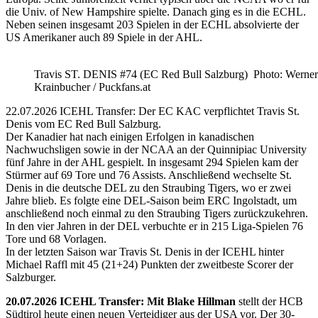
die Univ. of New Hampshire spielte. Danach ging es in die ECHL.
Neben seinen insgesamt 203 Spielen in der ECHL absolvierte der
US Amerikaner auch 89 Spiele in der AHL.
Travis ST. DENIS #74 (EC Red Bull Salzburg) Photo: Werner
Krainbucher / Puckfans.at
22.07.2026 ICEHL Transfer: Der EC KAC verpflichtet Travis St.
Denis vom EC Red Bull Salzburg.
Der Kanadier hat nach einigen Erfolgen in kanadischen
Nachwuchsligen sowie in der NCAA an der Quinnipiac University
fünf Jahre in der AHL gespielt. In insgesamt 294 Spielen kam der
Stürmer auf 69 Tore und 76 Assists. Anschließend wechselte St.
Denis in die deutsche DEL zu den Straubing Tigers, wo er zwei
Jahre blieb. Es folgte eine DEL-Saison beim ERC Ingolstadt, um
anschließend noch einmal zu den Straubing Tigers zurückzukehren.
In den vier Jahren in der DEL verbuchte er in 215 Liga-Spielen 76
Tore und 68 Vorlagen.
In der letzten Saison war Travis St. Denis in der ICEHL hinter
Michael Raffl mit 45 (21+24) Punkten der zweitbeste Scorer der
Salzburger.
20.07.2026 ICEHL Transfer: Mit Blake Hillman
stellt der HCB
Südtirol heute einen neuen Verteidiger aus der USA vor. Der 30-