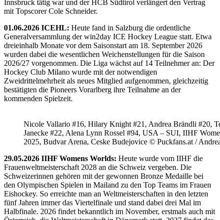
Innsbruck tätig war und der HCB Südtirol verlängert den Vertrag
mit Topscorer Cole Schneider.
01.06.2026 ICEHL:
Heute fand in Salzburg die ordentliche
Generalversammlung der win2day ICE Hockey League statt. Etwa
dreieinhalb Monate vor dem Saisonstart am 18. September 2026
wurden dabei die wesentlichen Weichenstellungen für die Saison
2026/27 vorgenommen. Die Liga wächst auf 14 Teilnehmer an: Der
Hockey Club Milano wurde mit der notwendigen
Zweidrittelmehrheit als neues Mitglied aufgenommen, gleichzeitig
bestätigten die Pioneers Vorarlberg ihre Teilnahme an der
kommenden Spielzeit.
Nicole Vallario #16, Hilary Knight #21, Andrea Brändli #20, T
Janecke #22, Alena Lynn Rossel #94, USA – SUI, IIHF Wome
2025, Budvar Arena, Ceske Budejovice © Puckfans.at / Andre
29.05.2026 IIHF Womens Worlds:
Heute wurde vom IIHF die
Frauenweltmeisterschaft 2028 an die Schweiz vergeben. Die
Schweizerinnen gehören mit der gewonnen Bronze Medaille bei
den Olympischen Spielen in Mailand zu den Top Teams im Frauen
Eishockey. So erreichte man an Weltmeisterschaften in den letzten
fünf Jahren immer das Viertelfinale und stand dabei drei Mal im
Halbfinale. 2026 findet bekanntlich im November, erstmals auch mit