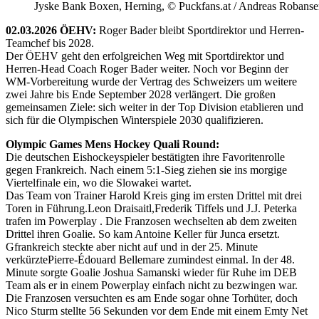
Jyske Bank Boxen, Herning, © Puckfans.at / Andreas Robanse
02.03.2026 ÖEHV:
Roger Bader bleibt Sportdirektor und Herren-
Teamchef bis 2028.
Der ÖEHV geht den erfolgreichen Weg mit Sportdirektor und
Herren-Head Coach Roger Bader weiter. Noch vor Beginn der
WM-Vorbereitung wurde der Vertrag des Schweizers um weitere
zwei Jahre bis Ende September 2028 verlängert. Die großen
gemeinsamen Ziele: sich weiter in der Top Division etablieren und
sich für die Olympischen Winterspiele 2030 qualifizieren.
Olympic Games Mens Hockey Quali Round:
Die deutschen Eishockeyspieler bestätigten ihre Favoritenrolle
gegen Frankreich. Nach einem 5:1-Sieg ziehen sie ins morgige
Viertelfinale ein, wo die Slowakei wartet.
Das Team von Trainer Harold Kreis ging im ersten Drittel mit drei
Toren in Führung.Leon Draisaitl,Frederik Tiffels und J.J. Peterka
trafen im Powerplay . Die Franzosen wechselten ab dem zweiten
Drittel ihren Goalie. So kam Antoine Keller für Junca ersetzt.
Gfrankreich steckte aber nicht auf und in der 25. Minute
verkürztePierre-Édouard Bellemare zumindest einmal. In der 48.
Minute sorgte Goalie Joshua Samanski wieder für Ruhe im DEB
Team als er in einem Powerplay einfach nicht zu bezwingen war.
Die Franzosen versuchten es am Ende sogar ohne Torhüter, doch
Nico Sturm stellte 56 Sekunden vor dem Ende mit einem Emty Net