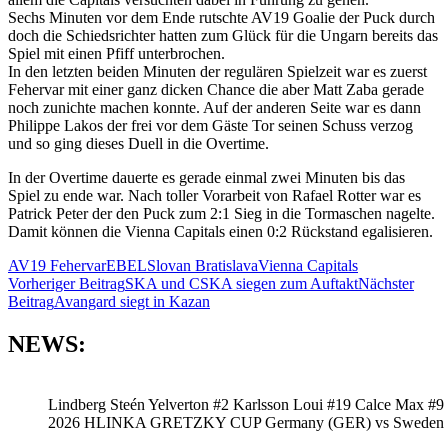
Sechs Minuten vor dem Ende rutschte AV19 Goalie der Puck durch
doch die Schiedsrichter hatten zum Glück für die Ungarn bereits das
Spiel mit einen Pfiff unterbrochen.
In den letzten beiden Minuten der regulären Spielzeit war es zuerst
Fehervar mit einer ganz dicken Chance die aber Matt Zaba gerade
noch zunichte machen konnte. Auf der anderen Seite war es dann
Philippe Lakos der frei vor dem Gäste Tor seinen Schuss verzog
und so ging dieses Duell in die Overtime.
In der Overtime dauerte es gerade einmal zwei Minuten bis das
Spiel zu ende war. Nach toller Vorarbeit von Rafael Rotter war es
Patrick Peter der den Puck zum 2:1 Sieg in die Tormaschen nagelte.
Damit können die Vienna Capitals einen 0:2 Rückstand egalisieren.
AV19 Fehervar
EBEL
Slovan Bratislava
Vienna Capitals
Beitragsnavigation
Vorheriger Beitrag
SKA und CSKA siegen zum Auftakt
Nächster
Beitrag
Avangard siegt in Kazan
NEWS:
Lindberg Steén Yelverton #2 Karlsson Loui #19 Calce Max #9
2026 HLINKA GRETZKY CUP Germany (GER) vs Sweden