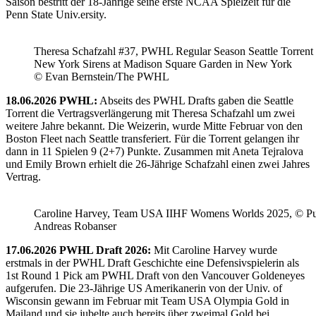
Saison bestritt der 18-Jährige seine erste NCAA Spielzeit für die
Penn State Univ.ersity.
Theresa Schafzahl #37, PWHL Regular Season Seattle Torrent 
New York Sirens at Madison Square Garden in New York
© Evan Bernstein/The PWHL
18.06.2026 PWHL:
Abseits des PWHL Drafts gaben die Seattle
Torrent die Vertragsverlängerung mit Theresa Schafzahl um zwei
weitere Jahre bekannt. Die Weizerin, wurde Mitte Februar von den
Boston Fleet nach Seattle transferiert. Für die Torrent gelangen ihr
dann in 11 Spielen 9 (2+7) Punkte. Zusammen mit Aneta Tejralova
und Emily Brown erhielt die 26-Jährige Schafzahl einen zwei Jahres
Vertrag.
Caroline Harvey, Team USA IIHF Womens Worlds 2025, © Puc
Andreas Robanser
17.06.2026 PWHL Draft 2026:
Mit Caroline Harvey wurde
erstmals in der PWHL Draft Geschichte eine Defensivspielerin als
1st Round 1 Pick am PWHL Draft von den Vancouver Goldeneyes
aufgerufen. Die 23-Jährige US Amerikanerin von der Univ. of
Wisconsin gewann im Februar mit Team USA Olympia Gold in
Mailand und sie jubelte auch bereits über zweimal Gold bei