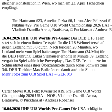
gleicher Konstellation in Wien, wo man am 23. April Tschechien
empfängt.
Tim Hartmann #23, Aurelius Pizka #6, Liron-Alec Pellizzari #16
Nikitins #29, Pre Game U18 World Championship 2026 LAT 
Vladimír Dzurilla Arena, Bratislava, © Puckfans.at / Andreas 
16.04.2026 IIHF U18 Worlds Pre-Game:
Das DEB U18 Team
setzt sich in einem flotten Testspiel für die U18 Weltmeisterschaft
gegen Lettland mit 3:0 durch. Nach torlosen 20 Minuten, wo
Lettland mehr vom Spiel hatte sorgte Tim Hartmann (34.Min) für
die DEB Führung. Lukas Steihauser erhöhte in Minute 39. Lettland
vergab im Spiel zahlreiche Powerplays, Das DEB Team nutzte im
Schlussdrittel eines ihrer Überzahlspiele durch Jonas Schwarz zum
3:0. DEB Torhüter Max Bolle feierte damit auch ein Shutout.
Mehr Fotos zum U18 Spiel LAT – GER 0:3
Carter Meyer #18, Felix Kvernstad #19, Pre Game U18 World
Championship 2026 USA – NOR, Vladimír Dzurilla Arena,
Bratislava, © Puckfans.at / Andreas Robanser
16.04.2026 IIHF U18 Worlds Pre-Game:
Die USA schlägt in