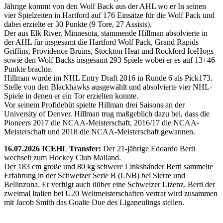
Jährige kommt von den Wolf Back aus der AHL wo er In seinen
vier Spielzeiten in Hartford auf 176 Einsätze für die Wolf Pack und
dabei erzielte er 30 Punkte (9 Tore, 27 Assists).
Der aus Elk River, Minnesota, stammende Hillman absolvierte in
der AHL für insgesamt die Hartford Wolf Pack, Grand Rapids
Griffins, Providence Bruins, Stockton Heat und Rockford IceHogs
sowie den Wolf Backs insgesamt 293 Spiele wobei er es auf 13+46
Punkte brachte.
Hillman wurde im NHL Entry Draft 2016 in Runde 6 als Pick173.
Stelle von den Blackhawks ausgewählt und absolvierte vier NHL-
Spiele in denen er ein Tor erzielten konnte.
Vor seinem Profidebüt spielte Hillman drei Saisons an der
University of Denver. Hillman trug maßgeblich dazu bei, dass die
Pioneers 2017 die NCAA-Meisterschaft, 2016/17 die NCAA-
Meisterschaft und 2018 die NCAA-Meisterschaft gewannen.
16.07.2026 ICEHL Transfer:
Der 21-jährige Edoardo Berti
wechselt zum Hockey Club Mailand.
Der 183 cm große und 80 kg schwere Linkshänder Berti sammelte
Erfahrung in der Schweizer Serie B (LNB) bei Sierre und
Bellinzona. Er verfügt auch üüber eine Schweizer Lizenz. Berti der
zweimal Italien bei U20 Weltmeisterschaften vertrat wird zusammen
mit Jacob Smith das Goalie Due des Liganeulings stellen.