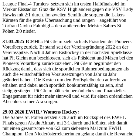
League Final-4 Turniers setzten sich im ersten Halbfinalspiel im
Merkur Eisstadion Graz die KSV Highlanders gegen die VSV Lady
Hawks mit 2:1 durch. Im zweiten Semifinale sorgten die Lakers
Kärnten für die große Überraschung und rangen – angeführt von
Torfrau Davina Falmbigl – den amtierenden Meister Sabres St.
Pölten 2:0 nieder.
31.03.2025 ICEHL:
Pit Gleim zieht sich als Präsident der Pioneers
Vorarlberg zurück. Er stand seit der Vereinsgründung 2022 an der
Vereinsspitze. Nach 4 Jahren Eishockey in der höchsten Spielklasse
hat Pit Gleim nun beschlossen, sich als Präsident und Mäzen bei den
Pioneers Vorarlberg zurückzuziehen. Pit Gleim begründet den
Rückzug damit, dass sich die sportlichen Rahmenbedingungen als
auch die wirtschaftlichen Voraussetzungen von Jahr zu Jahr
geändert haben. Die Kosten um den Profispielbetrieb aufrecht zu
erhalten und dabei auch sportlich konkurrenzfähig zu sein, sind
stetig gestiegen. Pit Gleim hält sein persönliches und finanzielles
Engagement für nicht mehr sinnvoll und wird für einen ordentlichen
Abschluss seiner Ära sorgen.
29.03.2026 EWHL/ Womens Hockey:
Die Sabres St. Pölten setzten sich auch im Rückspiel des EWHL
Finals gegen Aisulu Almaty mit 3:1 durch und krönten sich damit
mit einen gesamtscore von 6:2 zum siebenten Mal zum EWHL
Champion. Den Niederösterreicherinnen gelang damit die Revanche