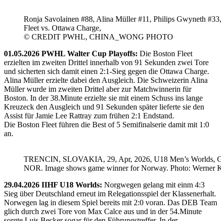
Ronja Savolainen #88, Alina Müller #11, Philips Gwyneth #33
Fleet vs. Ottawa Charge,
© CREDIT PWHL, CHINA_WONG PHOTO
01.05.2026 PWHL Walter Cup Playoffs:
Die Boston Fleet
erzielten im zweiten Drittel innerhalb von 91 Sekunden zwei Tore
und sicherten sich damit einen 2:1-Sieg gegen die Ottawa Charge.
Alina Müller erzielte dabei den Ausgleich. Die Schweizerin Alina
Müller wurde im zweiten Drittel aber zur Matchwinnerin für
Boston. In der 38.Minute erzielte sie mit einem Schuss ins lange
Kreuzeck den Ausgleich und 91 Sekunden später lieferte sie den
Assist für Jamie Lee Rattray zum frühen 2:1 Endstand.
Die Boston Fleet führen die Best of 5 Semifinalserie damit mit 1:0
an.
TRENCIN, SLOVAKIA, 29, Apr, 2026, U18 Men’s Worlds, 
NOR. Image shows game winner for Norway. Photo: Werner K
29.04.2026 IIHF U18 Worlds:
Norgwegen gelang mit einm 4:3
Sieg über Deutschland erneut im Relegationsspiel der Klassenerhalt.
Norwegen lag in diesem Spiel bereits mit 2:0 voran. Das DEB Team
glich durch zwei Tore von Max Calce aus und in der 54.Minute
sorgte Luis Becker sogar für den Führungstreffer. In der