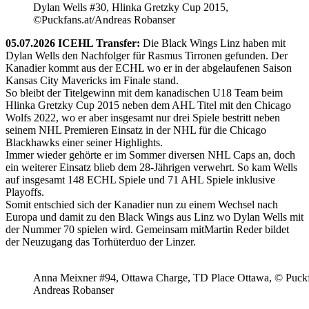
Dylan Wells #30, Hlinka Gretzky Cup 2015,
©Puckfans.at/Andreas Robanser
05.07.2026 ICEHL Transfer:
Die Black Wings Linz haben mit
Dylan Wells den Nachfolger für Rasmus Tirronen gefunden. Der
Kanadier kommt aus der ECHL wo er in der abgelaufenen Saison
Kansas City Mavericks im Finale stand.
So bleibt der Titelgewinn mit dem kanadischen U18 Team beim
Hlinka Gretzky Cup 2015 neben dem AHL Titel mit den Chicago
Wolfs 2022, wo er aber insgesamt nur drei Spiele bestritt neben
seinem NHL Premieren Einsatz in der NHL für die Chicago
Blackhawks einer seiner Highlights.
Immer wieder gehörte er im Sommer diversen NHL Caps an, doch
ein weiterer Einsatz blieb dem 28-Jährigen verwehrt. So kam Wells
auf insgesamt 148 ECHL Spiele und 71 AHL Spiele inklusive
Playoffs.
Somit entschied sich der Kanadier nun zu einem Wechsel nach
Europa und damit zu den Black Wings aus Linz wo Dylan Wells mit
der Nummer 70 spielen wird. Gemeinsam mitMartin Reder bildet
der Neuzugang das Torhüterduo der Linzer.
Anna Meixner #94, Ottawa Charge, TD Place Ottawa, © Puckfa
Andreas Robanser