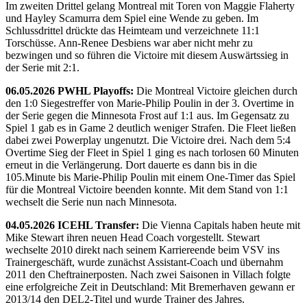
Im zweiten Drittel gelang Montreal mit Toren von Maggie Flaherty
und Hayley Scamurra dem Spiel eine Wende zu geben. Im
Schlussdrittel drückte das Heimteam und verzeichnete 11:1
Torschüsse. Ann-Renee Desbiens war aber nicht mehr zu
bezwingen und so führen die Victoire mit diesem Auswärtssieg in
der Serie mit 2:1.
06.05.2026 PWHL Playoffs:
Die Montreal Victoire gleichen durch
den 1:0 Siegestreffer von Marie-Philip Poulin in der 3. Overtime in
der Serie gegen die Minnesota Frost auf 1:1 aus. Im Gegensatz zu
Spiel 1 gab es in Game 2 deutlich weniger Strafen. Die Fleet ließen
dabei zwei Powerplay ungenutzt. Die Victoire drei. Nach dem 5:4
Overtime Sieg der Fleet in Spiel 1 ging es nach torlosen 60 Minuten
erneut in die Verlängerung. Dort dauerte es dann bis in die
105.Minute bis Marie-Philip Poulin mit einem One-Timer das Spiel
für die Montreal Victoire beenden konnte. Mit dem Stand von 1:1
wechselt die Serie nun nach Minnesota.
04.05.2026 ICEHL Transfer:
Die Vienna Capitals haben heute mit
Mike Stewart ihren neuen Head Coach vorgestellt. Stewart
wechselte 2010 direkt nach seinem Karriereende beim VSV ins
Trainergeschäft, wurde zunächst Assistant-Coach und übernahm
2011 den Cheftrainerposten. Nach zwei Saisonen in Villach folgte
eine erfolgreiche Zeit in Deutschland: Mit Bremerhaven gewann er
2013/14 den DEL2-Titel und wurde Trainer des Jahres.