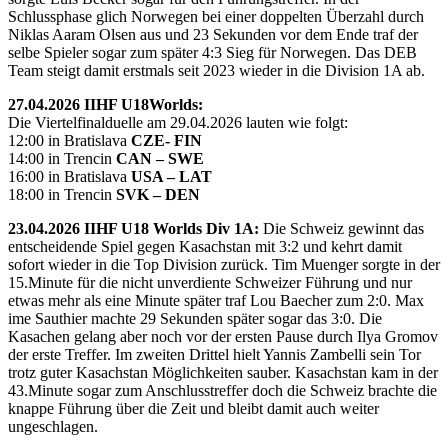
Schlussphase glich Norwegen bei einer doppelten Überzahl durch
Niklas Aaram Olsen aus und 23 Sekunden vor dem Ende traf der
selbe Spieler sogar zum später 4:3 Sieg für Norwegen. Das DEB
Team steigt damit erstmals seit 2023 wieder in die Division 1A ab.
27.04.2026 IIHF U18Worlds:
Die Viertelfinalduelle am 29.04.2026 lauten wie folgt:
12:00 in Bratislava
CZE- FIN
14:00 in Trencin
CAN – SWE
16:00 in Bratislava
USA – LAT
18:00 in Trencin
SVK – DEN
23.04.2026 IIHF U18 Worlds Div 1A:
Die Schweiz gewinnt das
entscheidende Spiel gegen Kasachstan mit 3:2 und kehrt damit
sofort wieder in die Top Division zurück. Tim Muenger sorgte in der
15.Minute für die nicht unverdiente Schweizer Führung und nur
etwas mehr als eine Minute später traf Lou Baecher zum 2:0. Max
ime Sauthier machte 29 Sekunden später sogar das 3:0. Die
Kasachen gelang aber noch vor der ersten Pause durch Ilya Gromov
der erste Treffer. Im zweiten Drittel hielt Yannis Zambelli sein Tor
trotz guter Kasachstan Möglichkeiten sauber. Kasachstan kam in der
43.Minute sogar zum Anschlusstreffer doch die Schweiz brachte die
knappe Führung über die Zeit und bleibt damit auch weiter
ungeschlagen.