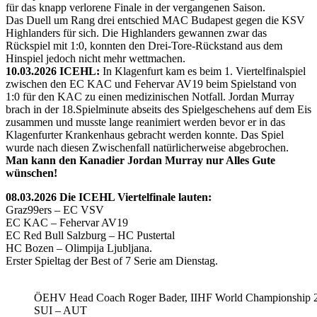
für das knapp verlorene Finale in der vergangenen Saison.
Das Duell um Rang drei entschied MAC Budapest gegen die KSV
Highlanders für sich. Die Highlanders gewannen zwar das
Rückspiel mit 1:0, konnten den Drei-Tore-Rückstand aus dem
Hinspiel jedoch nicht mehr wettmachen.
10.03.2026 ICEHL:
In Klagenfurt kam es beim 1. Viertelfinalspiel
zwischen den EC KAC und Fehervar AV19 beim Spielstand von
1:0 für den KAC zu einen medizinischen Notfall. Jordan Murray
brach in der 18.Spielminute abseits des Spielgeschehens auf dem Eis
zusammen und musste lange reanimiert werden bevor er in das
Klagenfurter Krankenhaus gebracht werden konnte. Das Spiel
wurde nach diesen Zwischenfall natürlicherweise abgebrochen.
Man kann den Kanadier Jordan Murray nur Alles Gute
wünschen!
08.03.2026 Die ICEHL Viertelfinale lauten:
Graz99ers – EC VSV
EC KAC – Fehervar AV19
EC Red Bull Salzburg – HC Pustertal
HC Bozen – Olimpija Ljubljana.
Erster Spieltag der Best of 7 Serie am Dienstag.
ÖEHV Head Coach Roger Bader, IIHF World Championship 
SUI – AUT