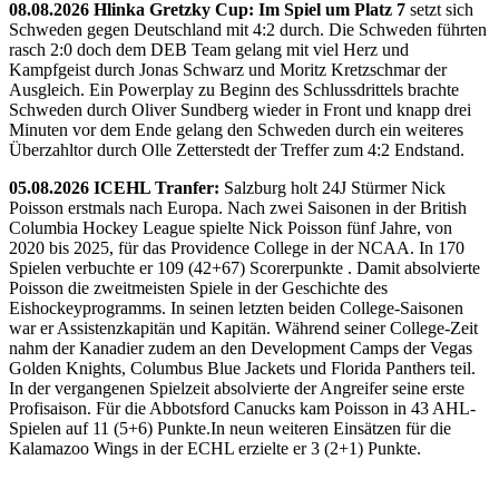
08.08.2026 Hlinka Gretzky Cup: Im Spiel um Platz 7
setzt sich
Schweden gegen Deutschland mit 4:2 durch. Die Schweden führten
rasch 2:0 doch dem DEB Team gelang mit viel Herz und
Kampfgeist durch Jonas Schwarz und Moritz Kretzschmar der
Ausgleich. Ein Powerplay zu Beginn des Schlussdrittels brachte
Schweden durch Oliver Sundberg wieder in Front und knapp drei
Minuten vor dem Ende gelang den Schweden durch ein weiteres
Überzahltor durch Olle Zetterstedt der Treffer zum 4:2 Endstand.
05.08.2026 ICEHL Tranfer:
Salzburg holt 24J Stürmer Nick
Poisson erstmals nach Europa. Nach zwei Saisonen in der British
Columbia Hockey League spielte Nick Poisson fünf Jahre, von
2020 bis 2025, für das Providence College in der NCAA. In 170
Spielen verbuchte er 109 (42+67) Scorerpunkte . Damit absolvierte
Poisson die zweitmeisten Spiele in der Geschichte des
Eishockeyprogramms. In seinen letzten beiden College-Saisonen
war er Assistenzkapitän und Kapitän. Während seiner College-Zeit
nahm der Kanadier zudem an den Development Camps der Vegas
Golden Knights, Columbus Blue Jackets und Florida Panthers teil.
In der vergangenen Spielzeit absolvierte der Angreifer seine erste
Profisaison. Für die Abbotsford Canucks kam Poisson in 43 AHL-
Spielen auf 11 (5+6) Punkte.In neun weiteren Einsätzen für die
Kalamazoo Wings in der ECHL erzielte er 3 (2+1) Punkte.