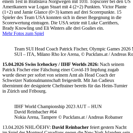
einem Test in Bratislava Norgwegen mit 10:0. Topscorer bei den US
Amerikanern war Logan Stuart mit 4 (2+2) Punkten. Victor Plante
(1+2) und Jamie Glance (0+3) kamen auf drei Scorerpunkte. 15
Spieler des Team USA konnten sich in dieser Begegnung in die
Scorerwertung eintragen. Die USA setzte mit Luke Carrithers,
Brady Knowling und Eli Winters alle drei Goalies ein.
Mehr Fotos zum Spiel
Team SUI Head Coach Patrick Fischer, Olympic Games 202
SUI – ITA, Milano Rho Ice Arena, © Puckfans.at / Andreas R
15.04.2026 Swiss Icehockey / IIHF Worlds 2026:
Nach seinem
Patrick Fischer eine Fälschung einer Covid-19 Impfung zugab
wurde dieser per sofort von seinem Amt als Head Coach der
Schweizer Nationalmannschaft freigestellt. Mit Jan Cadieux
übernimmt der designierte Cheftrainer bereits für das Heim-Turnier
in Zürich und Fribourg.
IIHF World Championship 2023 AUT – HUN
David Reinbacher #64
Nokia Arena, Tampere © Puckfans.at / Andreas Robanser
13.04.2026 NHL/ÖEHV:
David Reinbacher
feiert gestern Nacht
im Spiel der Montreal Canadians gegen die New York Islanders sein