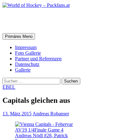
Zum
Inhalt
springen
World of Hockey – Puckfans.at
Suchen
Primäres Menü
Impressum
Foto Gallerie
Partner und Referenzen
Datenschutz
Gallerie
Suchen
nach:
EBEL
Capitals gleichen aus
13. März 2015
Andreas Robanser