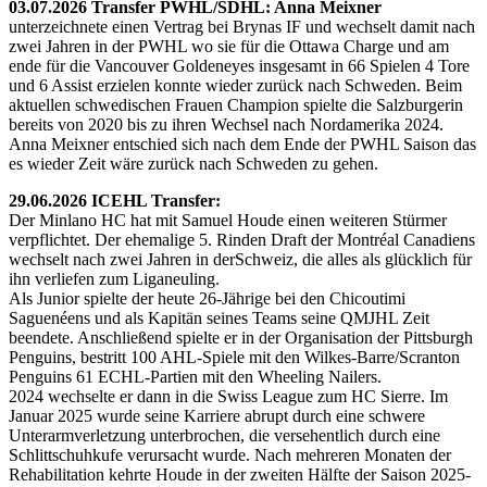
03.07.2026 Transfer PWHL/SDHL: Anna Meixner
unterzeichnete einen Vertrag bei Brynas IF und wechselt damit nach
zwei Jahren in der PWHL wo sie für die Ottawa Charge und am
ende für die Vancouver Goldeneyes insgesamt in 66 Spielen 4 Tore
und 6 Assist erzielen konnte wieder zurück nach Schweden. Beim
aktuellen schwedischen Frauen Champion spielte die Salzburgerin
bereits von 2020 bis zu ihren Wechsel nach Nordamerika 2024.
Anna Meixner entschied sich nach dem Ende der PWHL Saison das
es wieder Zeit wäre zurück nach Schweden zu gehen.
29.06.2026 ICEHL Transfer:
Der Minlano HC hat mit Samuel Houde einen weiteren Stürmer
verpflichtet. Der ehemalige 5. Rinden Draft der Montréal Canadiens
wechselt nach zwei Jahren in derSchweiz, die alles als glücklich für
ihn verliefen zum Liganeuling.
Als Junior spielte der heute 26-Jährige bei den Chicoutimi
Saguenéens und als Kapitän seines Teams seine QMJHL Zeit
beendete. Anschließend spielte er in der Organisation der Pittsburgh
Penguins, bestritt 100 AHL-Spiele mit den Wilkes-Barre/Scranton
Penguins 61 ECHL-Partien mit den Wheeling Nailers.
2024 wechselte er dann in die Swiss League zum HC Sierre. Im
Januar 2025 wurde seine Karriere abrupt durch eine schwere
Unterarmverletzung unterbrochen, die versehentlich durch eine
Schlittschuhkufe verursacht wurde. Nach mehreren Monaten der
Rehabilitation kehrte Houde in der zweiten Hälfte der Saison 2025-