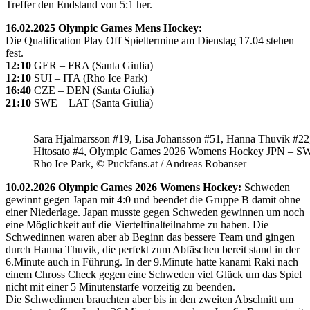
Treffer den Endstand von 5:1 her.
16.02.2025 Olympic Games Mens Hockey:
Die Qualification Play Off Spieltermine am Dienstag 17.04 stehen
fest.
12:10
GER – FRA (Santa Giulia)
12:10
SUI – ITA (Rho Ice Park)
16:40
CZE – DEN (Santa Giulia)
21:10
SWE – LAT (Santa Giulia)
Sara Hjalmarsson #19, Lisa Johansson #51, Hanna Thuvik #22
Hitosato #4, Olympic Games 2026 Womens Hockey JPN – S
Rho Ice Park, © Puckfans.at / Andreas Robanser
10.02.2026 Olympic Games 2026 Womens Hockey:
Schweden
gewinnt gegen Japan mit 4:0 und beendet die Gruppe B damit ohne
einer Niederlage. Japan musste gegen Schweden gewinnen um noch
eine Möglichkeit auf die Viertelfinalteilnahme zu haben. Die
Schwedinnen waren aber ab Beginn das bessere Team und gingen
durch Hanna Thuvik, die perfekt zum Abfäschen bereit stand in der
6.Minute auch in Führung. In der 9.Minute hatte kanami Raki nach
einem Chross Check gegen eine Schweden viel Glück um das Spiel
nicht mit einer 5 Minutenstarfe vorzeitig zu beenden.
Die Schwedinnen brauchten aber bis in den zweiten Abschnitt um