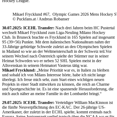
Hockey League.
Mikael Frycklund #67, Olympic Games 2026 Mens Hockey 
© Puckfans.at / Andreas Robanser
30.07.2025: ICEHL Transfer:
Nach drei Jahren beim HC Pustertal
wechselt Mikael Frycklund zum Liga-Neuling Milano Hockey
Club. In Bruneck brachte es Frycklund in 165 Spielen auf insgesamt
95 (39+56) Punkte. Mit dem italienischen Nationalteam nahm der
33-Jährige gebürtige Schwede zuletzt an den Olympischen Spielen
in Mailand so wie an der Weltmeisterschaft in der Schweiz teil.Vor
seinem Wechsel nach Österreich spielte der Stürmer nur in seiner
Heimat Schweden wo er neben 52 SHL Spielen meist in der
Allsvenskan in seinem Heimatort Vasteras tätig war.
Mikael Frycklund:
„Meine Priorität war es, in Italien zu bleiben
und sobald ich von Milans Interesse hörte, habe ich nicht lange
überlegt. Ich freue mich sehr, zum Start eines wichtigen neuen
Projekts in einer Stadt mitwirken zu können, die reich an Charme
und Sportgeschichte ist. Es ist eine spannende Herausforderung, die
mich auch näher an meine Familie in der Lombardei bringt.“
29.07.2025: ICEHL Transfer:
Verteidiger William MacKinnon ist
die fünfte Neuverpflichtung des EC-KAC. Der 26-jährige US-
Amerikaner, der zuletzt in der ECHL spielte, kommt erstmals nach
Europa. Seine Juniorenzeit verlief typisch über die NCAA wo er für