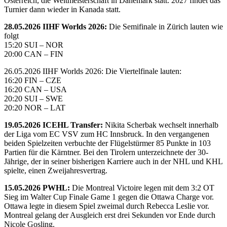
Österreich, die Weltmeisterschaft in Dänemark statt. 2027 findet das
Turnier dann wieder in Kanada statt.
28.05.2026 IIHF Worlds 2026:
Die Semifinale in Zürich lauten wie
folgt
15:20 SUI – NOR
20:00 CAN – FIN
26.05.2026 IIHF Worlds 2026: Die Viertelfinale lauten:
16:20 FIN – CZE
16:20 CAN – USA
20:20 SUI – SWE
20:20 NOR – LAT
19.05.2026 ICEHL Transfer:
Nikita Scherbak wechselt innerhalb
der Liga vom EC VSV zum HC Innsbruck. In den vergangenen
beiden Spielzeiten verbuchte der Flügelstürmer 85 Punkte in 103
Partien für die Kärntner. Bei den Tirolern unterzeichnete der 30-
Jährige, der in seiner bisherigen Karriere auch in der NHL und KHL
spielte, einen Zweijahresvertrag.
15.05.2026 PWHL:
Die Montreal Victoire legen mit dem 3:2 OT
Sieg im Walter Cup Finale Game 1 gegen die Ottawa Charge vor.
Ottawa legte in diesem Spiel zweimal durch Rebecca Leslie vor.
Montreal gelang der Ausgleich erst drei Sekunden vor Ende durch
Nicole Gosling.