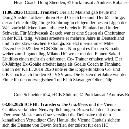
Head Coach Doug Shedden, © Puckfans.at / Andreas Robanse
11.06.2026 ICEHL Transfer:
Der HC Mailand gab heute mit
Doug Shedden offiziell ihren Head Coach bekannt. Der 65-Jährige,
der auf eine dreißigjährige Erfahrung in einigen der besten Ligen der
Welt zurückblicken kann arbeitete bereits in Finnland und in der
Schweiz. Für Medvescak Zagreb war er eine Saison als Cheftrainer
in der KHL tätig. Weiters arbeitete er mehrere Jahre in Deutschland
und in der slowakischen Extraliga. Zuletzt übernahm er Mitte
Dezember 2025 den HCB Südtirol. Nun geht es für den Kanadier
weiter zum Liganeuling Milano HC wo er mit den Finnen Sakari
Lindfors einen mehr als erfahrenen Co- Trainer erhalten wird. Der
60-Jährige Ex-Goalie arbeitet lange als Goalie Coach in Finnland
und in der KHL. 2019-2020 übte er die Doppelfunktion Co- und
GK Coach auch für den EC VSV aus. Die letzten drei Jahre war der
Finne für den norwegischen Top Klub Stavanger Oilers tätig.
Cole Schneider #24, HCB Südtirol, © Puckfans.at / Andreas R
03.06.2026 ICEHL Transfers:
Die Graz99ers und die Vienna
Capitlas verkünden Neuverpflichtungen. Bozen hält den Topscorer.
Der neue Meister aus Graz verstärkt die Defensive mit dem
kanadischen Verteidiger Clay Hanus, die Vienna Capitals sichern
sich die Dienste von Devin Steffler, der zuletzt für den HC