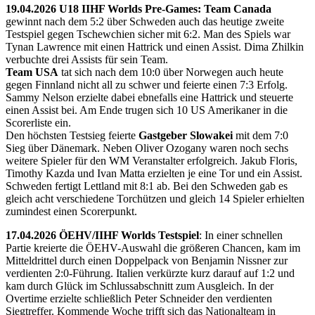
19.04.2026 U18 IIHF Worlds Pre-Games: Team Canada
gewinnt nach dem 5:2 über Schweden auch das heutige zweite
Testspiel gegen Tschewchien sicher mit 6:2. Man des Spiels war
Tynan Lawrence mit einen Hattrick und einen Assist. Dima Zhilkin
verbuchte drei Assists für sein Team.
Team USA
tat sich nach dem 10:0 über Norwegen auch heute
gegen Finnland nicht all zu schwer und feierte einen 7:3 Erfolg.
Sammy Nelson erzielte dabei ebnefalls eine Hattrick und steuerte
einen Assist bei. Am Ende trugen sich 10 US Amerikaner in die
Scorerliste ein.
Den höchsten Testsieg feierte
Gastgeber Slowakei
mit dem 7:0
Sieg über Dänemark. Neben Oliver Ozogany waren noch sechs
weitere Spieler für den WM Veranstalter erfolgreich. Jakub Floris,
Timothy Kazda und Ivan Matta erzielten je eine Tor und ein Assist.
Schweden fertigt Lettland mit 8:1 ab. Bei den Schweden gab es
gleich acht verschiedene Torchützen und gleich 14 Spieler erhielten
zumindest einen Scorerpunkt.
17.04.2026 ÖEHV/IIHF Worlds Testspiel
: In einer schnellen
Partie kreierte die ÖEHV-Auswahl die größeren Chancen, kam im
Mitteldrittel durch einen Doppelpack von Benjamin Nissner zur
verdienten 2:0-Führung. Italien verkürzte kurz darauf auf 1:2 und
kam durch Glück im Schlussabschnitt zum Ausgleich. In der
Overtime erzielte schließlich Peter Schneider den verdienten
Siegtreffer. Kommende Woche trifft sich das Nationalteam in