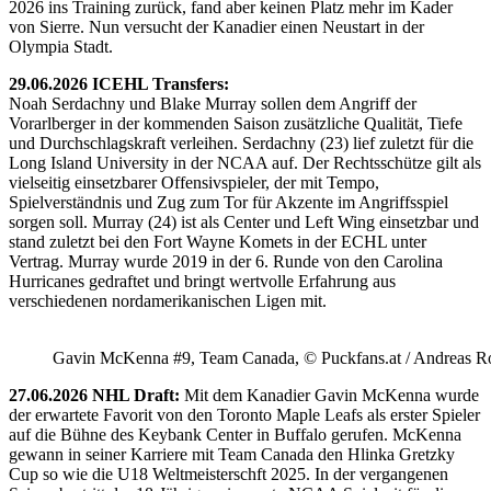
2026 ins Training zurück, fand aber keinen Platz mehr im Kader
von Sierre. Nun versucht der Kanadier einen Neustart in der
Olympia Stadt.
29.06.2026 ICEHL Transfers:
Noah Serdachny und Blake Murray sollen dem Angriff der
Vorarlberger in der kommenden Saison zusätzliche Qualität, Tiefe
und Durchschlagskraft verleihen. Serdachny (23) lief zuletzt für die
Long Island University in der NCAA auf. Der Rechtsschütze gilt als
vielseitig einsetzbarer Offensivspieler, der mit Tempo,
Spielverständnis und Zug zum Tor für Akzente im Angriffsspiel
sorgen soll. Murray (24) ist als Center und Left Wing einsetzbar und
stand zuletzt bei den Fort Wayne Komets in der ECHL unter
Vertrag. Murray wurde 2019 in der 6. Runde von den Carolina
Hurricanes gedraftet und bringt wertvolle Erfahrung aus
verschiedenen nordamerikanischen Ligen mit.
Gavin McKenna #9, Team Canada, © Puckfans.at / Andreas R
27.06.2026 NHL Draft:
Mit dem Kanadier Gavin McKenna wurde
der erwartete Favorit von den Toronto Maple Leafs als erster Spieler
auf die Bühne des Keybank Center in Buffalo gerufen. McKenna
gewann in seiner Karriere mit Team Canada den Hlinka Gretzky
Cup so wie die U18 Weltmeisterschft 2025. In der vergangenen