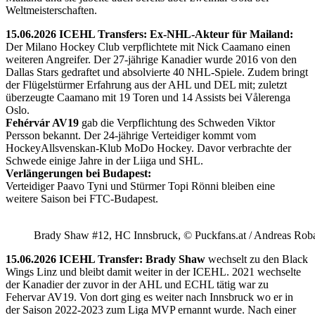
Weltmeisterschaften.
15.06.2026 ICEHL Transfers: Ex-NHL-Akteur für Mailand:
Der Milano Hockey Club verpflichtete mit Nick Caamano einen
weiteren Angreifer. Der 27-jährige Kanadier wurde 2016 von den
Dallas Stars gedraftet und absolvierte 40 NHL-Spiele. Zudem bringt
der Flügelstürmer Erfahrung aus der AHL und DEL mit; zuletzt
überzeugte Caamano mit 19 Toren und 14 Assists bei Vålerenga
Oslo.
Fehérvár AV19
gab die Verpflichtung des Schweden Viktor
Persson bekannt. Der 24-jährige Verteidiger kommt vom
HockeyAllsvenskan-Klub MoDo Hockey. Davor verbrachte der
Schwede einige Jahre in der Liiga und SHL.
Verlängerungen bei Budapest:
Verteidiger Paavo Tyni und Stürmer Topi Rönni bleiben eine
weitere Saison bei FTC-Budapest.
Brady Shaw #12, HC Innsbruck, © Puckfans.at / Andreas Rob
15.06.2026 ICEHL Transfer: Brady Shaw
wechselt zu den Black
Wings Linz und bleibt damit weiter in der ICEHL. 2021 wechselte
der Kanadier der zuvor in der AHL und ECHL tätig war zu
Fehervar AV19. Von dort ging es weiter nach Innsbruck wo er in
der Saison 2022-2023 zum Liga MVP ernannt wurde. Nach einer