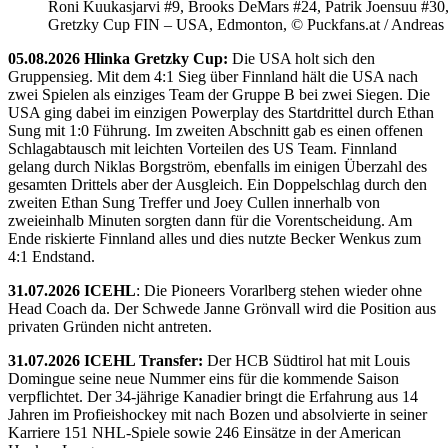
Roni Kuukasjarvi #9, Brooks DeMars #24, Patrik Joensuu #30
Gretzky Cup FIN – USA, Edmonton, © Puckfans.at / Andreas
05.08.2026 Hlinka Gretzky Cup:
Die USA holt sich den
Gruppensieg. Mit dem 4:1 Sieg über Finnland hält die USA nach
zwei Spielen als einziges Team der Gruppe B bei zwei Siegen. Die
USA ging dabei im einzigen Powerplay des Startdrittel durch Ethan
Sung mit 1:0 Führung. Im zweiten Abschnitt gab es einen offenen
Schlagabtausch mit leichten Vorteilen des US Team. Finnland
gelang durch Niklas Borgström, ebenfalls im einigen Überzahl des
gesamten Drittels aber der Ausgleich. Ein Doppelschlag durch den
zweiten Ethan Sung Treffer und Joey Cullen innerhalb von
zweieinhalb Minuten sorgten dann für die Vorentscheidung. Am
Ende riskierte Finnland alles und dies nutzte Becker Wenkus zum
4:1 Endstand.
31.07.2026 ICEHL
: Die Pioneers Vorarlberg stehen wieder ohne
Head Coach da. Der Schwede Janne Grönvall wird die Position aus
privaten Gründen nicht antreten.
31.07.2026 ICEHL Transfer:
Der HCB Südtirol hat mit Louis
Domingue seine neue Nummer eins für die kommende Saison
verpflichtet. Der 34-jährige Kanadier bringt die Erfahrung aus 14
Jahren im Profieishockey mit nach Bozen und absolvierte in seiner
Karriere 151 NHL-Spiele sowie 246 Einsätze in der American