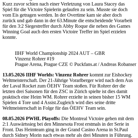
Kurz zuvor schien nach einer Verletzung von Laura Stacey das
Spiel für die Victoire Spielerin gelaufen zu sein. Musste sie doch
vom Eis getragen werden. In der Overtime kam sie aber doch
zurück und gab dann in der 63.Minute die entscheidende Vorarbeit
für den 3:2 Siegestreffer durch Abby Roque die neben des Games
Winning Goal auch den ersten Victoire Treffer im Spiel erzielen
konnte.
IIHF World Championship 2024 AUT – GBR
Vinzenz Rohrer #19
Prague Arena, Prague CZE © Puckfans.at / Andreas Robanser
13.05.2026 IIHF Worlds: Vinzenz Rohrer
kommt zur Eishockey
Weltmeisterschaft. Der 21-Jährige Vorarlberger wird nach dem Aus
der Laval Rocket zum ÖEHV Team stoßen. Für Rohrer der die
letzten drei Saisonen für den ZSC in Zürich spielte ist dies damit
praktisch eine Heim WM. Rohrer erzielte in seinen bisher 15 WM
Spielen 4 Tore und 4 Assist.Zugleich wird dies seine dritte
Weltmeisterschaft in Folge für das ÖEHV Team sein.
08.05.2026 PWHL Playoffs:
Die Montreal Victoire gehen mit dem
2:1 Auswärtssieg bei den Minnesota Frost erstmals in der Serie in
Front. Das Heimteam ging in der Grand Casino Arena in St.Paul
durch Sidney Morin nach etwas mehr als drei Minuten in Führung.