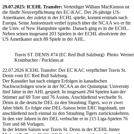
29.07.2025: ICEHL Transfer:
Verteidiger William MacKinnon ist
die fünfte Neuverpflichtung des EC-KAC. Der 26-jährige US-
Amerikaner, der zuletzt in der ECHL spielte, kommt erstmals nach
Europa. Seine Juniorenzeit verlief typisch über die NCAA wo er für
die Univ. of New Hampshire spielte. Danach ging es in die ECHL.
Neben seinen insgesamt 203 Spielen in der ECHL absolvierte der
US Amerikaner auch 89 Spiele in der AHL.
Travis ST. DENIS #74 (EC Red Bull Salzburg) Photo: Werner
Krainbucher / Puckfans.at
22.07.2026 ICEHL Transfer: Der EC KAC verpflichtet Travis St.
Denis vom EC Red Bull Salzburg.
Der Kanadier hat nach einigen Erfolgen in kanadischen
Nachwuchsligen sowie in der NCAA an der Quinnipiac University
fünf Jahre in der AHL gespielt. In insgesamt 294 Spielen kam der
Stürmer auf 69 Tore und 76 Assists. Anschließend wechselte St.
Denis in die deutsche DEL zu den Straubing Tigers, wo er zwei
Jahre blieb. Es folgte eine DEL-Saison beim ERC Ingolstadt, um
anschließend noch einmal zu den Straubing Tigers zurückzukehren.
In den vier Jahren in der DEL verbuchte er in 215 Liga-Spielen 76
Tore und 68 Vorlagen.
In der letzten Saison war Travis St. Denis in der ICEHL hinter