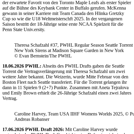
der erwartete Favorit von den Toronto Maple Leafs als erster Spieler
auf die Bühne des Keybank Center in Buffalo gerufen. McKenna
gewann in seiner Karriere mit Team Canada den Hlinka Gretzky
Cup so wie die U18 Weltmeisterschft 2025. In der vergangenen
Saison bestritt der 18-Jährige seine erste NCAA Spielzeit für die
Penn State Univ.ersity.
Theresa Schafzahl #37, PWHL Regular Season Seattle Torrent 
New York Sirens at Madison Square Garden in New York
© Evan Bernstein/The PWHL
18.06.2026 PWHL:
Abseits des PWHL Drafts gaben die Seattle
Torrent die Vertragsverlängerung mit Theresa Schafzahl um zwei
weitere Jahre bekannt. Die Weizerin, wurde Mitte Februar von den
Boston Fleet nach Seattle transferiert. Für die Torrent gelangen ihr
dann in 11 Spielen 9 (2+7) Punkte. Zusammen mit Aneta Tejralova
und Emily Brown erhielt die 26-Jährige Schafzahl einen zwei Jahres
Vertrag.
Caroline Harvey, Team USA IIHF Womens Worlds 2025, © Puc
Andreas Robanser
17.06.2026 PWHL Draft 2026:
Mit Caroline Harvey wurde