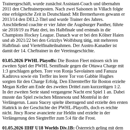
Trainergeschäft, wurde zunächst Assistant-Coach und übernahm
2011 den Cheftrainerposten. Nach zwei Saisonen in Villach folgte
eine erfolgreiche Zeit in Deutschland: Mit Bremerhaven gewann er
2013/14 den DEL2-Titel und wurde Trainer des Jahres.
Anschließend coachte er vier Jahre die Augsburger Panther, führte
sie 2018/19 zu Platz drei, ins Halbfinale und erstmals in die
Champions Hockey League. Danach war er bei den Kölner Haien
und ab 2021/22 bei den Grizzlys Wolfsburg tätig, mit mehreren
Halbfinal- und Viertelfinalteilnahmen. Der Austro-Kanadier ist
damit der 14. Cheftrainer in der Vereinsgeschichte.
03.05.2026 PWHL Playoffs:
Die Boston Fleet müssen sich im
zweiten Spiel der PWHL Semifinale gegen die Ottawa Charge mit
1:3 geschlagen geben. Tore von Ronja Savolainen und Fanuza
Kadirova sowie ein Treffer ins leere Tor von Gabbie Hughes
sorgten für den Charge Erfolg. Den Ehrentreffer für Boston erzielte
Megan Keller am Ende des zweiten Drittel zum kurzzeitigen 1:2.
In der zweiten Serie stand vergangene Nacht erst Spiel 1 an. Dabei
musste das Spiel zwischen Minnesota und Montréal in der
Verlängerun. Laura Stacey spielte überragend und erzielte den ersten
Hattrick in der Geschichte der PWHL-Playoffs, doch es reichte
nicht. Jincy Roese avancierte zur Heldin und erzielte in der
Verlängerung den Siegtreffer zum 5:4 für die Frost.
01.05.2026 IIHF U18 Worlds Div.1B:
Österreich geling mit dem