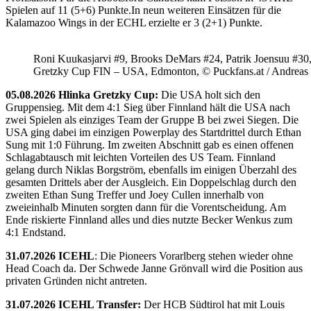
Spielen auf 11 (5+6) Punkte.In neun weiteren Einsätzen für die
Kalamazoo Wings in der ECHL erzielte er 3 (2+1) Punkte.
Roni Kuukasjarvi #9, Brooks DeMars #24, Patrik Joensuu #30
Gretzky Cup FIN – USA, Edmonton, © Puckfans.at / Andreas
05.08.2026 Hlinka Gretzky Cup:
Die USA holt sich den
Gruppensieg. Mit dem 4:1 Sieg über Finnland hält die USA nach
zwei Spielen als einziges Team der Gruppe B bei zwei Siegen. Die
USA ging dabei im einzigen Powerplay des Startdrittel durch Ethan
Sung mit 1:0 Führung. Im zweiten Abschnitt gab es einen offenen
Schlagabtausch mit leichten Vorteilen des US Team. Finnland
gelang durch Niklas Borgström, ebenfalls im einigen Überzahl des
gesamten Drittels aber der Ausgleich. Ein Doppelschlag durch den
zweiten Ethan Sung Treffer und Joey Cullen innerhalb von
zweieinhalb Minuten sorgten dann für die Vorentscheidung. Am
Ende riskierte Finnland alles und dies nutzte Becker Wenkus zum
4:1 Endstand.
31.07.2026 ICEHL
: Die Pioneers Vorarlberg stehen wieder ohne
Head Coach da. Der Schwede Janne Grönvall wird die Position aus
privaten Gründen nicht antreten.
31.07.2026 ICEHL Transfer:
Der HCB Südtirol hat mit Louis