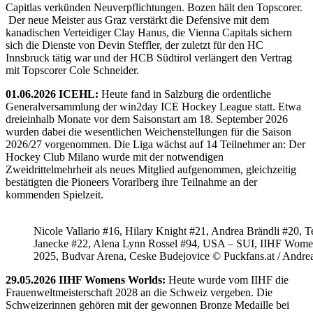
Capitlas verkünden Neuverpflichtungen. Bozen hält den Topscorer.
Der neue Meister aus Graz verstärkt die Defensive mit dem
kanadischen Verteidiger Clay Hanus, die Vienna Capitals sichern
sich die Dienste von Devin Steffler, der zuletzt für den HC
Innsbruck tätig war und der HCB Südtirol verlängert den Vertrag
mit Topscorer Cole Schneider.
01.06.2026 ICEHL:
Heute fand in Salzburg die ordentliche
Generalversammlung der win2day ICE Hockey League statt. Etwa
dreieinhalb Monate vor dem Saisonstart am 18. September 2026
wurden dabei die wesentlichen Weichenstellungen für die Saison
2026/27 vorgenommen. Die Liga wächst auf 14 Teilnehmer an: Der
Hockey Club Milano wurde mit der notwendigen
Zweidrittelmehrheit als neues Mitglied aufgenommen, gleichzeitig
bestätigten die Pioneers Vorarlberg ihre Teilnahme an der
kommenden Spielzeit.
Nicole Vallario #16, Hilary Knight #21, Andrea Brändli #20, T
Janecke #22, Alena Lynn Rossel #94, USA – SUI, IIHF Wome
2025, Budvar Arena, Ceske Budejovice © Puckfans.at / Andre
29.05.2026 IIHF Womens Worlds:
Heute wurde vom IIHF die
Frauenweltmeisterschaft 2028 an die Schweiz vergeben. Die
Schweizerinnen gehören mit der gewonnen Bronze Medaille bei