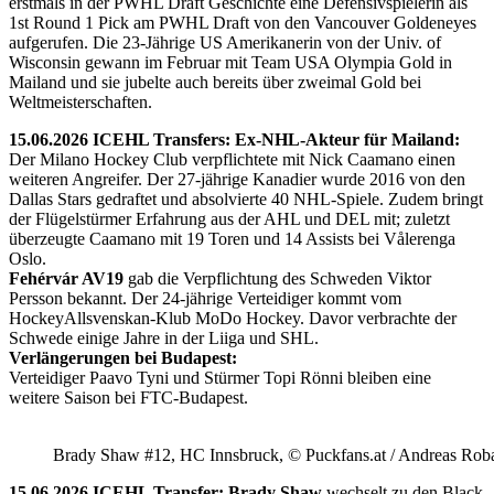
erstmals in der PWHL Draft Geschichte eine Defensivspielerin als
1st Round 1 Pick am PWHL Draft von den Vancouver Goldeneyes
aufgerufen. Die 23-Jährige US Amerikanerin von der Univ. of
Wisconsin gewann im Februar mit Team USA Olympia Gold in
Mailand und sie jubelte auch bereits über zweimal Gold bei
Weltmeisterschaften.
15.06.2026 ICEHL Transfers: Ex-NHL-Akteur für Mailand:
Der Milano Hockey Club verpflichtete mit Nick Caamano einen
weiteren Angreifer. Der 27-jährige Kanadier wurde 2016 von den
Dallas Stars gedraftet und absolvierte 40 NHL-Spiele. Zudem bringt
der Flügelstürmer Erfahrung aus der AHL und DEL mit; zuletzt
überzeugte Caamano mit 19 Toren und 14 Assists bei Vålerenga
Oslo.
Fehérvár AV19
gab die Verpflichtung des Schweden Viktor
Persson bekannt. Der 24-jährige Verteidiger kommt vom
HockeyAllsvenskan-Klub MoDo Hockey. Davor verbrachte der
Schwede einige Jahre in der Liiga und SHL.
Verlängerungen bei Budapest:
Verteidiger Paavo Tyni und Stürmer Topi Rönni bleiben eine
weitere Saison bei FTC-Budapest.
Brady Shaw #12, HC Innsbruck, © Puckfans.at / Andreas Rob
15.06.2026 ICEHL Transfer: Brady Shaw
wechselt zu den Black