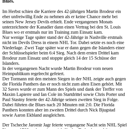
Blues.
Im Herbst schien die Karriere des 42-jährigen Martin Brodeur ein
eher unfreiwillig Ende zu nehmen als er keine Chance mehr bei
seinen New Jersey Devils erhielt. Ende vergangenen Monats
unterzeichnete der Kanadier dann einen Vertrag bei den St. Louis
Blues wo er erstmals nur im Training zum Einsatz kam.
Nur wenige Tage später stand der 42-Jährige in Nashville erstmals
nicht im Devils Dress in einem NHL Tor. Dabei setzte es noch eine
Niederlage. Zwei Tage später war er dann gegen die Islanders einer
der Schlüsselspieler beim 6:4 Sieg. Nach dem ersten Drittel kam
Brodeur zum Einsatz und stoppte gleich 14 der 15 Schüsse der
Islanders.
In der vergangenen Nacht wurde Martin Brodeur vom neuen
Heimpublikum regelrecht gefeiert.
Der Tormann mit den meisten Siegen in der NHL zeigte auch gegen
die Florida Panthers das er noch nicht zum alten Eisen gehört. Mit
32 Saves wurde er zum Mann des Spiels und dank der Treffer von
Maxim Lapierre und Ian Cole im Startdrittel sowie Chris Porter und
Paul Stastny feierte der 42-Jährige seinen zweiten Sieg in Folge.
Dabei führten die Blues nach 20 Minuten mit 2:0. Die Florida
Panthers konnten aber im zweiten Drittel durch Nick Bjugstad
sowie Aaron Ekbland ausgleichen.
Der Tscheche Jaromir Jagr feierte vergangene Nacht sein NHL Spiel