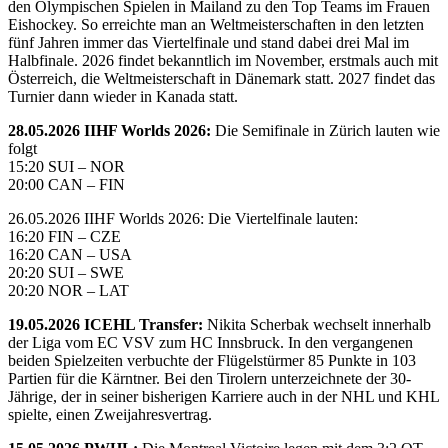
den Olympischen Spielen in Mailand zu den Top Teams im Frauen
Eishockey. So erreichte man an Weltmeisterschaften in den letzten
fünf Jahren immer das Viertelfinale und stand dabei drei Mal im
Halbfinale. 2026 findet bekanntlich im November, erstmals auch mit
Österreich, die Weltmeisterschaft in Dänemark statt. 2027 findet das
Turnier dann wieder in Kanada statt.
28.05.2026 IIHF Worlds 2026:
Die Semifinale in Zürich lauten wie
folgt
15:20 SUI – NOR
20:00 CAN – FIN
26.05.2026 IIHF Worlds 2026: Die Viertelfinale lauten:
16:20 FIN – CZE
16:20 CAN – USA
20:20 SUI – SWE
20:20 NOR – LAT
19.05.2026 ICEHL Transfer:
Nikita Scherbak wechselt innerhalb
der Liga vom EC VSV zum HC Innsbruck. In den vergangenen
beiden Spielzeiten verbuchte der Flügelstürmer 85 Punkte in 103
Partien für die Kärntner. Bei den Tirolern unterzeichnete der 30-
Jährige, der in seiner bisherigen Karriere auch in der NHL und KHL
spielte, einen Zweijahresvertrag.