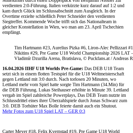
Mitteldrittel durch einen Doppelpack von Benjamin Nissner zur
verdienten 2:0-Führung. Italien verkürzte kurz darauf auf 1:2 und
kam durch Glück im Schlussabschnitt zum Ausgleich. In der
Overtime erzielte schließlich Peter Schneider den verdienten
Siegtreffer. Kommende Woche trifft sich das Nationalteam in
gleicher Konstellation in Wien, wo man am 23. April Tschechien
empfängt.
Tim Hartmann #23, Aurelius Pizka #6, Liron-Alec Pellizzari #16
Nikitins #29, Pre Game U18 World Championship 2026 LAT 
Vladimír Dzurilla Arena, Bratislava, © Puckfans.at / Andreas 
16.04.2026 IIHF U18 Worlds Pre-Game:
Das DEB U18 Team
setzt sich in einem flotten Testspiel für die U18 Weltmeisterschaft
gegen Lettland mit 3:0 durch. Nach torlosen 20 Minuten, wo
Lettland mehr vom Spiel hatte sorgte Tim Hartmann (34.Min) für
die DEB Führung. Lukas Steihauser erhöhte in Minute 39. Lettland
vergab im Spiel zahlreiche Powerplays, Das DEB Team nutzte im
Schlussdrittel eines ihrer Überzahlspiele durch Jonas Schwarz zum
3:0. DEB Torhüter Max Bolle feierte damit auch ein Shutout.
Mehr Fotos zum U18 Spiel LAT – GER 0:3
Carter Meyer #18, Felix Kvernstad #19, Pre Game U18 World