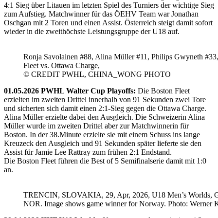
4:1 Sieg über Litauen im letzten Spiel des Turniers der wichtige Sieg
zum Aufstieg. Matchwinner für das ÖEHV Team war Jonathan
Oschgan mit 2 Toren und einen Assist. Österreich steigt damit sofort
wieder in die zweithöchste Leistungsgruppe der U18 auf.
Ronja Savolainen #88, Alina Müller #11, Philips Gwyneth #33
Fleet vs. Ottawa Charge,
© CREDIT PWHL, CHINA_WONG PHOTO
01.05.2026 PWHL Walter Cup Playoffs:
Die Boston Fleet
erzielten im zweiten Drittel innerhalb von 91 Sekunden zwei Tore
und sicherten sich damit einen 2:1-Sieg gegen die Ottawa Charge.
Alina Müller erzielte dabei den Ausgleich. Die Schweizerin Alina
Müller wurde im zweiten Drittel aber zur Matchwinnerin für
Boston. In der 38.Minute erzielte sie mit einem Schuss ins lange
Kreuzeck den Ausgleich und 91 Sekunden später lieferte sie den
Assist für Jamie Lee Rattray zum frühen 2:1 Endstand.
Die Boston Fleet führen die Best of 5 Semifinalserie damit mit 1:0
an.
TRENCIN, SLOVAKIA, 29, Apr, 2026, U18 Men’s Worlds, 
NOR. Image shows game winner for Norway. Photo: Werner K