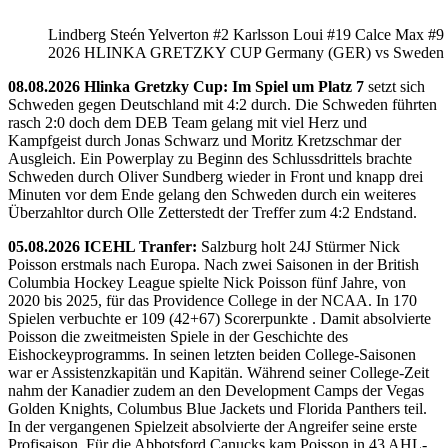
Lindberg Steén Yelverton #2 Karlsson Loui #19 Calce Max #9
2026 HLINKA GRETZKY CUP Germany (GER) vs Sweden
08.08.2026 Hlinka Gretzky Cup: Im Spiel um Platz 7
setzt sich
Schweden gegen Deutschland mit 4:2 durch. Die Schweden führten
rasch 2:0 doch dem DEB Team gelang mit viel Herz und
Kampfgeist durch Jonas Schwarz und Moritz Kretzschmar der
Ausgleich. Ein Powerplay zu Beginn des Schlussdrittels brachte
Schweden durch Oliver Sundberg wieder in Front und knapp drei
Minuten vor dem Ende gelang den Schweden durch ein weiteres
Überzahltor durch Olle Zetterstedt der Treffer zum 4:2 Endstand.
05.08.2026 ICEHL Tranfer:
Salzburg holt 24J Stürmer Nick
Poisson erstmals nach Europa. Nach zwei Saisonen in der British
Columbia Hockey League spielte Nick Poisson fünf Jahre, von
2020 bis 2025, für das Providence College in der NCAA. In 170
Spielen verbuchte er 109 (42+67) Scorerpunkte . Damit absolvierte
Poisson die zweitmeisten Spiele in der Geschichte des
Eishockeyprogramms. In seinen letzten beiden College-Saisonen
war er Assistenzkapitän und Kapitän. Während seiner College-Zeit
nahm der Kanadier zudem an den Development Camps der Vegas
Golden Knights, Columbus Blue Jackets und Florida Panthers teil.
In der vergangenen Spielzeit absolvierte der Angreifer seine erste
Profisaison. Für die Abbotsford Canucks kam Poisson in 43 AHL-