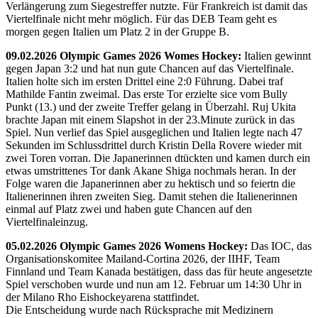
Verlängerung zum Siegestreffer nutzte. Für Frankreich ist damit das
Viertelfinale nicht mehr möglich. Für das DEB Team geht es
morgen gegen Italien um Platz 2 in der Gruppe B.
09.02.2026 Olympic Games 2026 Womes Hockey:
Italien gewinnt
gegen Japan 3:2 und hat nun gute Chancen auf das Viertelfinale.
Italien holte sich im ersten Drittel eine 2:0 Führung. Dabei traf
Mathilde Fantin zweimal. Das erste Tor erzielte sice vom Bully
Punkt (13.) und der zweite Treffer gelang in Überzahl. Ruj Ukita
brachte Japan mit einem Slapshot in der 23.Minute zurück in das
Spiel. Nun verlief das Spiel ausgeglichen und Italien legte nach 47
Sekunden im Schlussdrittel durch Kristin Della Rovere wieder mit
zwei Toren vorran. Die Japanerinnen dtückten und kamen durch ein
etwas umstrittenes Tor dank Akane Shiga nochmals heran. In der
Folge waren die Japanerinnen aber zu hektisch und so feiertn die
Italienerinnen ihren zweiten Sieg. Damit stehen die Italienerinnen
einmal auf Platz zwei und haben gute Chancen auf den
Viertelfinaleinzug.
05.02.2026 Olympic Games 2026 Womens Hockey:
Das IOC, das
Organisationskomitee Mailand-Cortina 2026, der IIHF, Team
Finnland und Team Kanada bestätigen, dass das für heute angesetzte
Spiel verschoben wurde und nun am 12. Februar um 14:30 Uhr in
der Milano Rho Eishockeyarena stattfindet.
Die Entscheidung wurde nach Rücksprache mit Medizinern