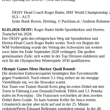
ÖEHV Head Coach Roger Bader, IIHF World Championship 
SUI – AUT
Jyske Bank Boxen, Herning, © Puckfans.at / Andreas Robanse
02.03.2026 ÖEHV:
Roger Bader bleibt Sportdirektor und Herren-
Teamchef bis 2028.
Der ÖEHV geht den erfolgreichen Weg mit Sportdirektor und
Herren-Head Coach Roger Bader weiter. Noch vor Beginn der
WM-Vorbereitung wurde der Vertrag des Schweizers um weitere
zwei Jahre bis Ende September 2028 verlängert. Die großen
gemeinsamen Ziele: sich weiter in der Top Division etablieren und
sich für die Olympischen Winterspiele 2030 qualifizieren.
Olympic Games Mens Hockey Quali Round:
Die deutschen Eishockeyspieler bestätigten ihre Favoritenrolle
gegen Frankreich. Nach einem 5:1-Sieg ziehen sie ins morgige
Viertelfinale ein, wo die Slowakei wartet.
Das Team von Trainer Harold Kreis ging im ersten Drittel mit drei
Toren in Führung.Leon Draisaitl,Frederik Tiffels und J.J. Peterka
trafen im Powerplay . Die Franzosen wechselten ab dem zweiten
Drittel ihren Goalie. So kam Antoine Keller für Junca ersetzt.
Gfrankreich steckte aber nicht auf und in der 25. Minute
verkürztePierre-Édouard Bellemare zumindest einmal. In der 48.