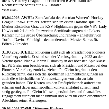
die ICE Hockey League. In der höchsten ICEHL kann der
Rechtsschütze bereits auf 182 Einsätze
verweisen.
03.04.2026 AWHL:
Zum Auftakt des Austrian Women’s Hockey
League Final-4 Turniers setzten sich im ersten Halbfinalspiel im
Merkur Eisstadion Graz die KSV Highlanders gegen die VSV Lady
Hawks mit 2:1 durch. Im zweiten Semifinale sorgten die Lakers
Kärnten für die große Überraschung und rangen – angeführt von
Torfrau Davina Falmbigl – den amtierenden Meister Sabres St.
Pölten 2:0 nieder.
31.03.2025 ICEHL:
Pit Gleim zieht sich als Präsident der Pioneers
Vorarlberg zurück. Er stand seit der Vereinsgründung 2022 an der
Vereinsspitze. Nach 4 Jahren Eishockey in der höchsten Spielklasse
hat Pit Gleim nun beschlossen, sich als Präsident und Mäzen bei den
Pioneers Vorarlberg zurückzuziehen. Pit Gleim begründet den
Rückzug damit, dass sich die sportlichen Rahmenbedingungen als
auch die wirtschaftlichen Voraussetzungen von Jahr zu Jahr
geändert haben. Die Kosten um den Profispielbetrieb aufrecht zu
erhalten und dabei auch sportlich konkurrenzfähig zu sein, sind
stetig gestiegen. Pit Gleim hält sein persönliches und finanzielles
Engagement für nicht mehr sinnvoll und wird für einen ordentlichen
Abschluss seiner Ära sorgen.
29.03.2026 EWHL/ Womens Hockey: