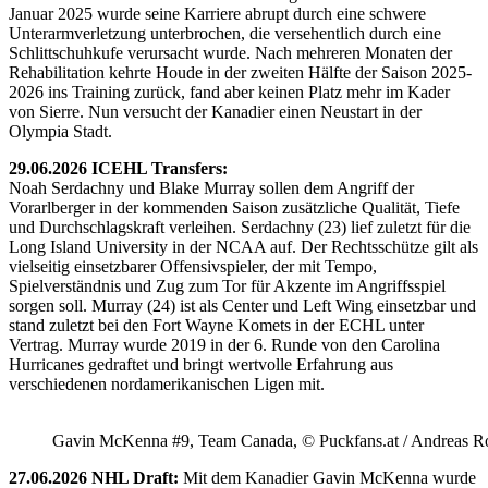
Januar 2025 wurde seine Karriere abrupt durch eine schwere
Unterarmverletzung unterbrochen, die versehentlich durch eine
Schlittschuhkufe verursacht wurde. Nach mehreren Monaten der
Rehabilitation kehrte Houde in der zweiten Hälfte der Saison 2025-
2026 ins Training zurück, fand aber keinen Platz mehr im Kader
von Sierre. Nun versucht der Kanadier einen Neustart in der
Olympia Stadt.
29.06.2026 ICEHL Transfers:
Noah Serdachny und Blake Murray sollen dem Angriff der
Vorarlberger in der kommenden Saison zusätzliche Qualität, Tiefe
und Durchschlagskraft verleihen. Serdachny (23) lief zuletzt für die
Long Island University in der NCAA auf. Der Rechtsschütze gilt als
vielseitig einsetzbarer Offensivspieler, der mit Tempo,
Spielverständnis und Zug zum Tor für Akzente im Angriffsspiel
sorgen soll. Murray (24) ist als Center und Left Wing einsetzbar und
stand zuletzt bei den Fort Wayne Komets in der ECHL unter
Vertrag. Murray wurde 2019 in der 6. Runde von den Carolina
Hurricanes gedraftet und bringt wertvolle Erfahrung aus
verschiedenen nordamerikanischen Ligen mit.
Gavin McKenna #9, Team Canada, © Puckfans.at / Andreas R
27.06.2026 NHL Draft:
Mit dem Kanadier Gavin McKenna wurde