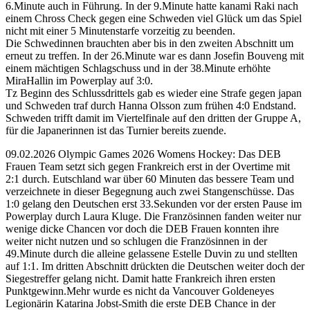
6.Minute auch in Führung. In der 9.Minute hatte kanami Raki nach
einem Chross Check gegen eine Schweden viel Glück um das Spiel
nicht mit einer 5 Minutenstarfe vorzeitig zu beenden.
Die Schwedinnen brauchten aber bis in den zweiten Abschnitt um
erneut zu treffen. In der 26.Minute war es dann Josefin Bouveng mit
einem mächtigen Schlagschuss und in der 38.Minute erhöhte
MiraHallin im Powerplay auf 3:0.
Tz Beginn des Schlussdrittels gab es wieder eine Strafe gegen japan
und Schweden traf durch Hanna Olsson zum frühen 4:0 Endstand.
Schweden trifft damit im Viertelfinale auf den dritten der Gruppe A,
für die Japanerinnen ist das Turnier bereits zuende.
09.02.2026 Olympic Games 2026 Womens Hockey: Das DEB
Frauen Team setzt sich gegen Frankreich erst in der Overtime mit
2:1 durch. Eutschland war über 60 Minuten das bessere Team und
verzeichnete in dieser Begegnung auch zwei Stangenschüsse. Das
1:0 gelang den Deutschen erst 33.Sekunden vor der ersten Pause im
Powerplay durch Laura Kluge. Die Französinnen fanden weiter nur
wenige dicke Chancen vor doch die DEB Frauen konnten ihre
weiter nicht nutzen und so schlugen die Französinnen in der
49.Minute durch die alleine gelassene Estelle Duvin zu und stellten
auf 1:1. Im dritten Abschnitt drückten die Deutschen weiter doch der
Siegestreffer gelang nicht. Damit hatte Frankreich ihren ersten
Punktgewinn.Mehr wurde es nicht da Vancouver Goldeneyes
Legionärin Katarina Jobst-Smith die erste DEB Chance in der