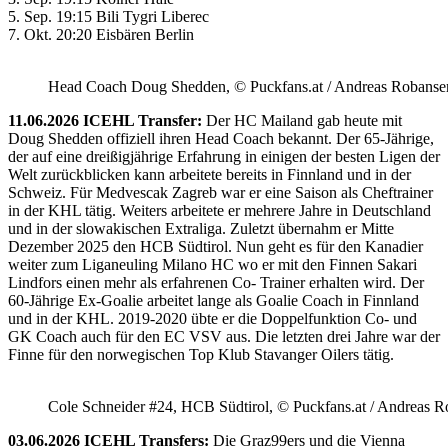
5. Sep. 19:15 Bili Tygri Liberec
7. Okt. 20:20 Eisbären Berlin
Head Coach Doug Shedden, © Puckfans.at / Andreas Robanse
11.06.2026 ICEHL Transfer:
Der HC Mailand gab heute mit
Doug Shedden offiziell ihren Head Coach bekannt. Der 65-Jährige,
der auf eine dreißigjährige Erfahrung in einigen der besten Ligen der
Welt zurückblicken kann arbeitete bereits in Finnland und in der
Schweiz. Für Medvescak Zagreb war er eine Saison als Cheftrainer
in der KHL tätig. Weiters arbeitete er mehrere Jahre in Deutschland
und in der slowakischen Extraliga. Zuletzt übernahm er Mitte
Dezember 2025 den HCB Südtirol. Nun geht es für den Kanadier
weiter zum Liganeuling Milano HC wo er mit den Finnen Sakari
Lindfors einen mehr als erfahrenen Co- Trainer erhalten wird. Der
60-Jährige Ex-Goalie arbeitet lange als Goalie Coach in Finnland
und in der KHL. 2019-2020 übte er die Doppelfunktion Co- und
GK Coach auch für den EC VSV aus. Die letzten drei Jahre war der
Finne für den norwegischen Top Klub Stavanger Oilers tätig.
Cole Schneider #24, HCB Südtirol, © Puckfans.at / Andreas R
03.06.2026 ICEHL Transfers:
Die Graz99ers und die Vienna