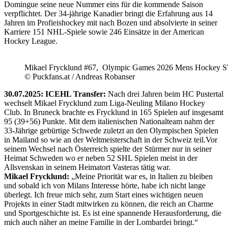
Domingue seine neue Nummer eins für die kommende Saison
verpflichtet. Der 34-jährige Kanadier bringt die Erfahrung aus 14
Jahren im Profieishockey mit nach Bozen und absolvierte in seiner
Karriere 151 NHL-Spiele sowie 246 Einsätze in der American
Hockey League.
Mikael Frycklund #67, Olympic Games 2026 Mens Hockey 
© Puckfans.at / Andreas Robanser
30.07.2025: ICEHL Transfer:
Nach drei Jahren beim HC Pustertal
wechselt Mikael Frycklund zum Liga-Neuling Milano Hockey
Club. In Bruneck brachte es Frycklund in 165 Spielen auf insgesamt
95 (39+56) Punkte. Mit dem italienischen Nationalteam nahm der
33-Jährige gebürtige Schwede zuletzt an den Olympischen Spielen
in Mailand so wie an der Weltmeisterschaft in der Schweiz teil.Vor
seinem Wechsel nach Österreich spielte der Stürmer nur in seiner
Heimat Schweden wo er neben 52 SHL Spielen meist in der
Allsvenskan in seinem Heimatort Vasteras tätig war.
Mikael Frycklund:
„Meine Priorität war es, in Italien zu bleiben
und sobald ich von Milans Interesse hörte, habe ich nicht lange
überlegt. Ich freue mich sehr, zum Start eines wichtigen neuen
Projekts in einer Stadt mitwirken zu können, die reich an Charme
und Sportgeschichte ist. Es ist eine spannende Herausforderung, die
mich auch näher an meine Familie in der Lombardei bringt.“