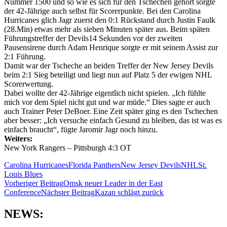
Nummer 1500 und so wie es sich für den Tschechen gehört sorgte
der 42-Jährige auch selbst für Scorerpunkte. Bei den Carolina
Hurricanes glich Jagr zuerst den 0:1 Rückstand durch Justin Faulk
(28.Min) etwas mehr als sieben Minuten später aus. Beim späten
Führungstreffer der Devils14 Sekunden vor der zweiten
Pausensirene durch Adam Henrique sorgte er mit seinem Assist zur
2:1 Führung.
Damit war der Tscheche an beiden Treffer der New Jersey Devils
beim 2:1 Sieg beteiligt und liegt nun auf Platz 5 der ewigen NHL
Scorerwertung.
Dabei wollte der 42-Jährige eigentlich nicht spielen. „Ich fühlte
mich vor dem Spiel nicht gut und war müde.“ Dies sagte er auch
auch Trainer Peter DeBoer. Eine Zeit später ging es den Tschechen
aber besser: „Ich versuche einfach Gesund zu bleiben, das ist was es
einfach braucht“, fügte Jaromir Jagr noch hinzu.
Weiters:
New York Rangers – Pittsburgh 4:3 OT
Carolina Hurricanes
Florida Panthers
New Jersey Devils
NHL
St.
Louis Blues
Beitragsnavigation
Vorheriger Beitrag
Omsk neuer Leader in der East
Conference
Nächster Beitrag
Kazan schlägt zurück
NEWS: