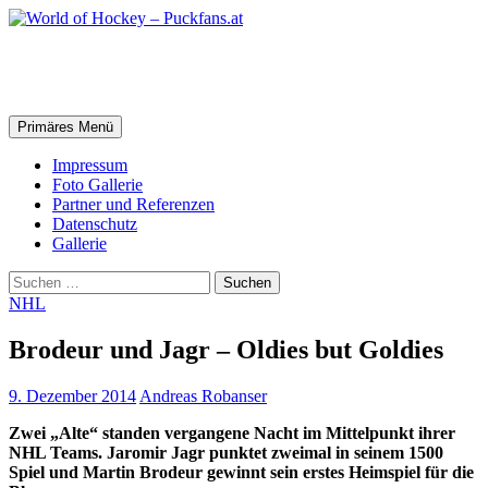
Zum
Inhalt
springen
World of Hockey – Puckfans.at
Suchen
Primäres Menü
Impressum
Foto Gallerie
Partner und Referenzen
Datenschutz
Gallerie
Suchen
nach:
NHL
Brodeur und Jagr – Oldies but Goldies
9. Dezember 2014
Andreas Robanser
Zwei „Alte“ standen vergangene Nacht im Mittelpunkt ihrer
NHL Teams. Jaromir Jagr punktet zweimal in seinem 1500
Spiel und Martin Brodeur gewinnt sein erstes Heimspiel für die