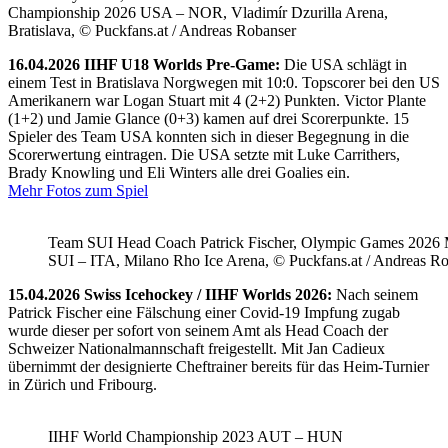
Championship 2026 USA – NOR, Vladimír Dzurilla Arena,
Bratislava, © Puckfans.at / Andreas Robanser
16.04.2026 IIHF U18 Worlds Pre-Game:
Die USA schlägt in
einem Test in Bratislava Norgwegen mit 10:0. Topscorer bei den US
Amerikanern war Logan Stuart mit 4 (2+2) Punkten. Victor Plante
(1+2) und Jamie Glance (0+3) kamen auf drei Scorerpunkte. 15
Spieler des Team USA konnten sich in dieser Begegnung in die
Scorerwertung eintragen. Die USA setzte mit Luke Carrithers,
Brady Knowling und Eli Winters alle drei Goalies ein.
Mehr Fotos zum Spiel
Team SUI Head Coach Patrick Fischer, Olympic Games 202
SUI – ITA, Milano Rho Ice Arena, © Puckfans.at / Andreas R
15.04.2026 Swiss Icehockey / IIHF Worlds 2026:
Nach seinem
Patrick Fischer eine Fälschung einer Covid-19 Impfung zugab
wurde dieser per sofort von seinem Amt als Head Coach der
Schweizer Nationalmannschaft freigestellt. Mit Jan Cadieux
übernimmt der designierte Cheftrainer bereits für das Heim-Turnier
in Zürich und Fribourg.
IIHF World Championship 2023 AUT – HUN