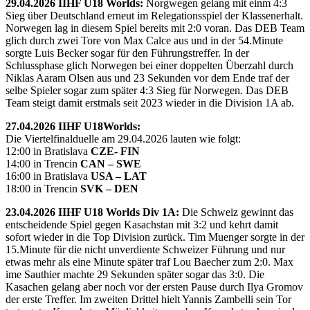
29.04.2026 IIHF U18 Worlds:
Norgwegen gelang mit einm 4:3
Sieg über Deutschland erneut im Relegationsspiel der Klassenerhalt.
Norwegen lag in diesem Spiel bereits mit 2:0 voran. Das DEB Team
glich durch zwei Tore von Max Calce aus und in der 54.Minute
sorgte Luis Becker sogar für den Führungstreffer. In der
Schlussphase glich Norwegen bei einer doppelten Überzahl durch
Niklas Aaram Olsen aus und 23 Sekunden vor dem Ende traf der
selbe Spieler sogar zum später 4:3 Sieg für Norwegen. Das DEB
Team steigt damit erstmals seit 2023 wieder in die Division 1A ab.
27.04.2026 IIHF U18Worlds:
Die Viertelfinalduelle am 29.04.2026 lauten wie folgt:
12:00 in Bratislava
CZE- FIN
14:00 in Trencin
CAN – SWE
16:00 in Bratislava
USA – LAT
18:00 in Trencin
SVK – DEN
23.04.2026 IIHF U18 Worlds Div 1A:
Die Schweiz gewinnt das
entscheidende Spiel gegen Kasachstan mit 3:2 und kehrt damit
sofort wieder in die Top Division zurück. Tim Muenger sorgte in der
15.Minute für die nicht unverdiente Schweizer Führung und nur
etwas mehr als eine Minute später traf Lou Baecher zum 2:0. Max
ime Sauthier machte 29 Sekunden später sogar das 3:0. Die
Kasachen gelang aber noch vor der ersten Pause durch Ilya Gromov
der erste Treffer. Im zweiten Drittel hielt Yannis Zambelli sein Tor