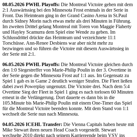
08.05.2026 PWHL Playoffs:
Die Montreal Victoire gehen mit dem
2:1 Auswärtssieg bei den Minnesota Frost erstmals in der Serie in
Front. Das Heimteam ging in der Grand Casino Arena in St.Paul
durch Sidney Morin nach etwas mehr als drei Minuten in Führung.
Im zweiten Drittel gelang Montreal mit Toren von Maggie Flaherty
und Hayley Scamurra dem Spiel eine Wende zu geben. Im
Schlussdrittel drückte das Heimteam und verzeichnete 11:1
Torschüsse. Ann-Renee Desbiens war aber nicht mehr zu
bezwingen und so führen die Victoire mit diesem Auswärtssieg in
der Serie mit 2:1.
06.05.2026 PWHL Playoffs:
Die Montreal Victoire gleichen durch
den 1:0 Siegestreffer von Marie-Philip Poulin in der 3. Overtime in
der Serie gegen die Minnesota Frost auf 1:1 aus. Im Gegensatz zu
Spiel 1 gab es in Game 2 deutlich weniger Strafen. Die Fleet ließen
dabei zwei Powerplay ungenutzt. Die Victoire drei. Nach dem 5:4
Overtime Sieg der Fleet in Spiel 1 ging es nach torlosen 60 Minuten
erneut in die Verlängerung. Dort dauerte es dann bis in die
105.Minute bis Marie-Philip Poulin mit einem One-Timer das Spiel
für die Montreal Victoire beenden konnte. Mit dem Stand von 1:1
wechselt die Serie nun nach Minnesota.
04.05.2026 ICEHL Transfer:
Die Vienna Capitals haben heute mit
Mike Stewart ihren neuen Head Coach vorgestellt. Stewart
wechselte 2010 direkt nach seinem Karriereende beim VSV ins