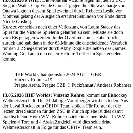
15.05.2026 PWHL:
Die Montreal Victoire legen mit dem 3:2 OT
Sieg im Walter Cup Finale Game 1 gegen die Ottawa Charge vor.
Ottawa legte in diesem Spiel zweimal durch Rebecca Leslie vor.
Montreal gelang der Ausgleich erst drei Sekunden vor Ende durch
Nicole Gosling.
Kurz zuvor schien nach einer Verletzung von Laura Stacey das
Spiel für die Victoire Spielerin gelaufen zu sein. Musste sie doch
vom Eis getragen werden. In der Overtime kam sie aber doch
zurück und gab dann in der 63.Minute die entscheidende Vorarbeit
für den 3:2 Siegestreffer durch Abby Roque die neben des Games
Winning Goal auch den ersten Victoire Treffer im Spiel erzielen
konnte.
IIHF World Championship 2024 AUT – GBR
Vinzenz Rohrer #19
Prague Arena, Prague CZE © Puckfans.at / Andreas Robanser
13.05.2026 IIHF Worlds: Vinzenz Rohrer
kommt zur Eishockey
Weltmeisterschaft. Der 21-Jährige Vorarlberger wird nach dem Aus
der Laval Rocket zum ÖEHV Team stoßen. Für Rohrer der die
letzten drei Saisonen für den ZSC in Zürich spielte ist dies damit
praktisch eine Heim WM. Rohrer erzielte in seinen bisher 15 WM
Spielen 4 Tore und 4 Assist.Zugleich wird dies seine dritte
Weltmeisterschaft in Folge für das ÖEHV Team sein.