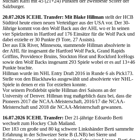
Michael Raffl mit 45 (21+24) Punkten der zweitbeste Scorer der
Salzburger.
20.07.2026 ICEHL Transfer: Mit Blake Hillman
stellt der HCB
Südtirol heute einen neuen Verteidiger aus der USA vor. Der 30-
Jährige kommt von den Wolf Back aus der AHL wo er In seinen
vier Spielzeiten in Hartford auf 176 Einsätze für die Wolf Pack und
dabei erzielte er 30 Punkte (9 Tore, 27 Assists).
Der aus Elk River, Minnesota, stammende Hillman absolvierte in
der AHL für insgesamt die Hartford Wolf Pack, Grand Rapids
Griffins, Providence Bruins, Stockton Heat und Rockford IceHogs
sowie den Wolf Backs insgesamt 293 Spiele wobei er es auf 13+46
Punkte brachte.
Hillman wurde im NHL Entry Draft 2016 in Runde 6 als Pick173.
Stelle von den Blackhawks ausgewählt und absolvierte vier NHL-
Spiele in denen er ein Tor erzielten konnte.
Vor seinem Profidebüt spielte Hillman drei Saisons an der
University of Denver. Hillman trug maßgeblich dazu bei, dass die
Pioneers 2017 die NCAA-Meisterschaft, 2016/17 die NCAA-
Meisterschaft und 2018 die NCAA-Meisterschaft gewannen.
16.07.2026 ICEHL Transfer:
Der 21-jährige Edoardo Berti
wechselt zum Hockey Club Mailand.
Der 183 cm große und 80 kg schwere Linkshänder Berti sammelte
Erfahrung in der Schweizer Serie B (LNB) bei Sierre und