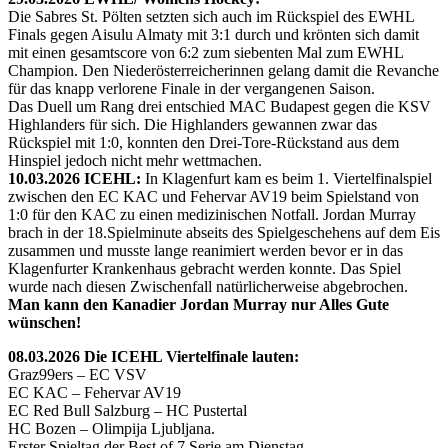
Die Sabres St. Pölten setzten sich auch im Rückspiel des EWHL
Finals gegen Aisulu Almaty mit 3:1 durch und krönten sich damit
mit einen gesamtscore von 6:2 zum siebenten Mal zum EWHL
Champion. Den Niederösterreicherinnen gelang damit die Revanche
für das knapp verlorene Finale in der vergangenen Saison.
Das Duell um Rang drei entschied MAC Budapest gegen die KSV
Highlanders für sich. Die Highlanders gewannen zwar das
Rückspiel mit 1:0, konnten den Drei-Tore-Rückstand aus dem
Hinspiel jedoch nicht mehr wettmachen.
10.03.2026 ICEHL:
In Klagenfurt kam es beim 1. Viertelfinalspiel
zwischen den EC KAC und Fehervar AV19 beim Spielstand von
1:0 für den KAC zu einen medizinischen Notfall. Jordan Murray
brach in der 18.Spielminute abseits des Spielgeschehens auf dem Eis
zusammen und musste lange reanimiert werden bevor er in das
Klagenfurter Krankenhaus gebracht werden konnte. Das Spiel
wurde nach diesen Zwischenfall natürlicherweise abgebrochen.
Man kann den Kanadier Jordan Murray nur Alles Gute
wünschen!
08.03.2026 Die ICEHL Viertelfinale lauten:
Graz99ers – EC VSV
EC KAC – Fehervar AV19
EC Red Bull Salzburg – HC Pustertal
HC Bozen – Olimpija Ljubljana.
Erster Spieltag der Best of 7 Serie am Dienstag.