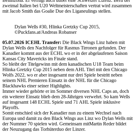
Bellinzona. Er verfügt auch üüber eine Schweizer Lizenz. Berti der
zweimal Italien bei U20 Weltmeisterschaften vertrat wird zusammen
mit Jacob Smith das Goalie Due des Liganeulings stellen.
Dylan Wells #30, Hlinka Gretzky Cup 2015,
©Puckfans.at/Andreas Robanser
05.07.2026 ICEHL Transfer:
Die Black Wings Linz haben mit
Dylan Wells den Nachfolger für Rasmus Tirronen gefunden. Der
Kanadier kommt aus der ECHL wo er in der abgelaufenen Saison
Kansas City Mavericks im Finale stand.
So bleibt der Titelgewinn mit dem kanadischen U18 Team beim
Hlinka Gretzky Cup 2015 neben dem AHL Titel mit den Chicago
Wolfs 2022, wo er aber insgesamt nur drei Spiele bestritt neben
seinem NHL Premieren Einsatz in der NHL für die Chicago
Blackhawks einer seiner Highlights.
Immer wieder gehörte er im Sommer diversen NHL Caps an, doch
ein weiterer Einsatz blieb dem 28-Jährigen verwehrt. So kam Wells
auf insgesamt 148 ECHL Spiele und 71 AHL Spiele inklusive
Playoffs.
Somit entschied sich der Kanadier nun zu einem Wechsel nach
Europa und damit zu den Black Wings aus Linz wo Dylan Wells mit
der Nummer 70 spielen wird. Gemeinsam mitMartin Reder bildet
der Neuzugang das Torhüterduo der Linzer.