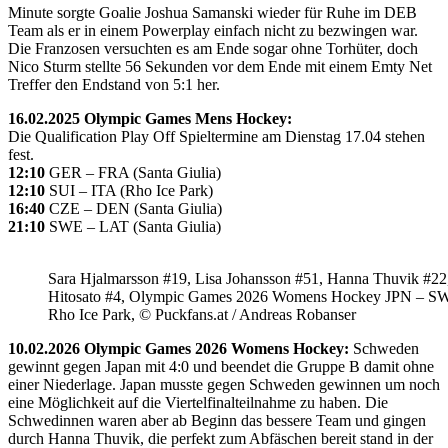
Minute sorgte Goalie Joshua Samanski wieder für Ruhe im DEB
Team als er in einem Powerplay einfach nicht zu bezwingen war.
Die Franzosen versuchten es am Ende sogar ohne Torhüter, doch
Nico Sturm stellte 56 Sekunden vor dem Ende mit einem Emty Net
Treffer den Endstand von 5:1 her.
16.02.2025 Olympic Games Mens Hockey:
Die Qualification Play Off Spieltermine am Dienstag 17.04 stehen
fest.
12:10
GER – FRA (Santa Giulia)
12:10
SUI – ITA (Rho Ice Park)
16:40
CZE – DEN (Santa Giulia)
21:10
SWE – LAT (Santa Giulia)
Sara Hjalmarsson #19, Lisa Johansson #51, Hanna Thuvik #22
Hitosato #4, Olympic Games 2026 Womens Hockey JPN – S
Rho Ice Park, © Puckfans.at / Andreas Robanser
10.02.2026 Olympic Games 2026 Womens Hockey:
Schweden
gewinnt gegen Japan mit 4:0 und beendet die Gruppe B damit ohne
einer Niederlage. Japan musste gegen Schweden gewinnen um noch
eine Möglichkeit auf die Viertelfinalteilnahme zu haben. Die
Schwedinnen waren aber ab Beginn das bessere Team und gingen
durch Hanna Thuvik, die perfekt zum Abfäschen bereit stand in der