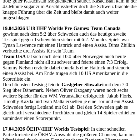
trotz guter Kasachstan Möglichkeiten sauber. Kasachstan kam in der
43.Minute sogar zum Anschlusstreffer doch die Schweiz brachte die
knappe Führung über die Zeit und bleibt damit auch weiter
ungeschlagen.
19.04.2026 U18 IIHF Worlds Pre-Games: Team Canada
gewinnt nach dem 5:2 über Schweden auch das heutige zweite
Testspiel gegen Tschewchien sicher mit 6:2. Man des Spiels war
Tynan Lawrence mit einen Hattrick und einen Assist. Dima Zhilkin
verbuchte drei Assists für sein Team.
Team USA
tat sich nach dem 10:0 über Norwegen auch heute
gegen Finnland nicht all zu schwer und feierte einen 7:3 Erfolg.
Sammy Nelson erzielte dabei ebnefalls eine Hattrick und steuerte
einen Assist bei. Am Ende trugen sich 10 US Amerikaner in die
Scorerliste ein.
Den höchsten Testsieg feierte
Gastgeber Slowakei
mit dem 7:0
Sieg über Dänemark. Neben Oliver Ozogany waren noch sechs
weitere Spieler für den WM Veranstalter erfolgreich. Jakub Floris,
Timothy Kazda und Ivan Matta erzielten je eine Tor und ein Assist.
Schweden fertigt Lettland mit 8:1 ab. Bei den Schweden gab es
gleich acht verschiedene Torchützen und gleich 14 Spieler erhielten
zumindest einen Scorerpunkt.
17.04.2026 ÖEHV/IIHF Worlds Testspiel
: In einer schnellen
Partie kreierte die ÖEHV-Auswahl die größeren Chancen, kam im