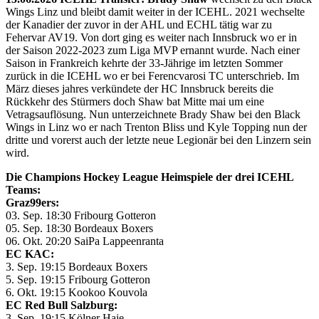
Wings Linz und bleibt damit weiter in der ICEHL. 2021 wechselte
der Kanadier der zuvor in der AHL und ECHL tätig war zu
Fehervar AV19. Von dort ging es weiter nach Innsbruck wo er in
der Saison 2022-2023 zum Liga MVP ernannt wurde. Nach einer
Saison in Frankreich kehrte der 33-Jährige im letzten Sommer
zurück in die ICEHL wo er bei Ferencvarosi TC unterschrieb. Im
März dieses jahres verkündete der HC Innsbruck bereits die
Rückkehr des Stürmers doch Shaw bat Mitte mai um eine
Vetragsauflösung. Nun unterzeichnete Brady Shaw bei den Black
Wings in Linz wo er nach Trenton Bliss und Kyle Topping nun der
dritte und vorerst auch der letzte neue Legionär bei den Linzern sein
wird.
Die Champions Hockey League Heimspiele der drei ICEHL
Teams:
Graz99ers:
03. Sep. 18:30 Fribourg Gotteron
05. Sep. 18:30 Bordeaux Boxers
06. Okt. 20:20 SaiPa Lappeenranta
EC KAC:
3. Sep. 19:15 Bordeaux Boxers
5. Sep. 19:15 Fribourg Gotteron
6. Okt. 19:15 Kookoo Kouvola
EC Red Bull Salzburg:
3. Sep. 19:15 Kölner Haie