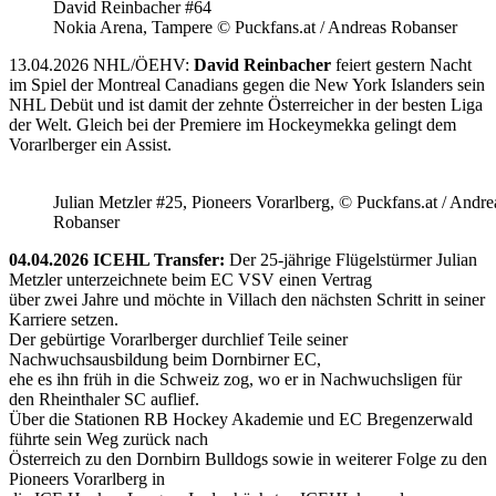
David Reinbacher #64
Nokia Arena, Tampere © Puckfans.at / Andreas Robanser
13.04.2026 NHL/ÖEHV:
David Reinbacher
feiert gestern Nacht
im Spiel der Montreal Canadians gegen die New York Islanders sein
NHL Debüt und ist damit der zehnte Österreicher in der besten Liga
der Welt. Gleich bei der Premiere im Hockeymekka gelingt dem
Vorarlberger ein Assist.
Julian Metzler #25, Pioneers Vorarlberg, © Puckfans.at / Andre
Robanser
04.04.2026 ICEHL Transfer:
Der 25-jährige Flügelstürmer Julian
Metzler unterzeichnete beim EC VSV einen Vertrag
über zwei Jahre und möchte in Villach den nächsten Schritt in seiner
Karriere setzen.
Der gebürtige Vorarlberger durchlief Teile seiner
Nachwuchsausbildung beim Dornbirner EC,
ehe es ihn früh in die Schweiz zog, wo er in Nachwuchsligen für
den Rheinthaler SC auflief.
Über die Stationen RB Hockey Akademie und EC Bregenzerwald
führte sein Weg zurück nach
Österreich zu den Dornbirn Bulldogs sowie in weiterer Folge zu den
Pioneers Vorarlberg in