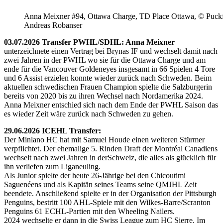
Anna Meixner #94, Ottawa Charge, TD Place Ottawa, © Puckfa
Andreas Robanser
03.07.2026 Transfer PWHL/SDHL: Anna Meixner
unterzeichnete einen Vertrag bei Brynas IF und wechselt damit nach
zwei Jahren in der PWHL wo sie für die Ottawa Charge und am
ende für die Vancouver Goldeneyes insgesamt in 66 Spielen 4 Tore
und 6 Assist erzielen konnte wieder zurück nach Schweden. Beim
aktuellen schwedischen Frauen Champion spielte die Salzburgerin
bereits von 2020 bis zu ihren Wechsel nach Nordamerika 2024.
Anna Meixner entschied sich nach dem Ende der PWHL Saison das
es wieder Zeit wäre zurück nach Schweden zu gehen.
29.06.2026 ICEHL Transfer:
Der Minlano HC hat mit Samuel Houde einen weiteren Stürmer
verpflichtet. Der ehemalige 5. Rinden Draft der Montréal Canadiens
wechselt nach zwei Jahren in derSchweiz, die alles als glücklich für
ihn verliefen zum Liganeuling.
Als Junior spielte der heute 26-Jährige bei den Chicoutimi
Saguenéens und als Kapitän seines Teams seine QMJHL Zeit
beendete. Anschließend spielte er in der Organisation der Pittsburgh
Penguins, bestritt 100 AHL-Spiele mit den Wilkes-Barre/Scranton
Penguins 61 ECHL-Partien mit den Wheeling Nailers.
2024 wechselte er dann in die Swiss League zum HC Sierre. Im