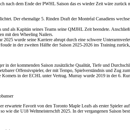
sich nach dem Ende der PWHL Saison das es wieder Zeit wäre zurück 
htet. Der ehemalige 5. Rinden Draft der Montréal Canadiens wechselt n
s und als Kapitän seines Teams seine QMJHL Zeit beendete. Anschließend
n mit den Wheeling Nailers.
r 2025 wurde seine Karriere abrupt durch eine schwere Unterarmverletz
oude in der zweiten Hälfte der Saison 2025-2026 ins Training zurück,
 in der kommenden Saison zusätzliche Qualität, Tiefe und Durchschlags
setzbarer Offensivspieler, der mit Tempo, Spielverständnis und Zug zum 
ne Komets in der ECHL unter Vertrag. Murray wurde 2019 in der 6. Rund
obanser
erwartete Favorit von den Toronto Maple Leafs als erster Spieler au
 wie die U18 Weltmeisterschft 2025. In der vergangenen Saison bestrit