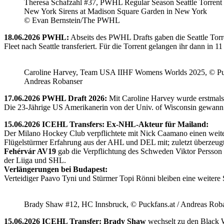
Theresa Schafzahl #37, PWHL Regular Season Seattle Torrent 
New York Sirens at Madison Square Garden in New York
© Evan Bernstein/The PWHL
18.06.2026 PWHL:
Abseits des PWHL Drafts gaben die Seattle Torr
Fleet nach Seattle transferiert. Für die Torrent gelangen ihr dann i
Caroline Harvey, Team USA IIHF Womens Worlds 2025, © Puc
Andreas Robanser
17.06.2026 PWHL Draft 2026:
Mit Caroline Harvey wurde erstmals
Die 23-Jährige US Amerikanerin von der Univ. of Wisconsin gewann 
15.06.2026 ICEHL Transfers: Ex-NHL-Akteur für Mailand:
Der Milano Hockey Club verpflichtete mit Nick Caamano einen weiter
Flügelstürmer Erfahrung aus der AHL und DEL mit; zuletzt überzeug
Fehérvár AV19
gab die Verpflichtung des Schweden Viktor Persson
der Liiga und SHL.
Verlängerungen bei Budapest:
Verteidiger Paavo Tyni und Stürmer Topi Rönni bleiben eine weitere
Brady Shaw #12, HC Innsbruck, © Puckfans.at / Andreas Rob
15.06.2026 ICEHL Transfer: Brady Shaw
wechselt zu den Black W