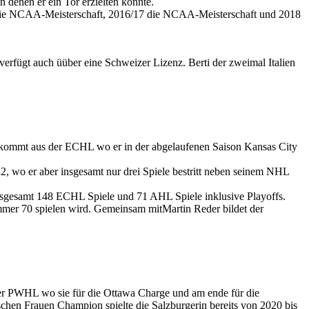
denen er ein Tor erzielten konnte.
17 die NCAA-Meisterschaft, 2016/17 die NCAA-Meisterschaft und 2018
erfügt auch üüber eine Schweizer Lizenz. Berti der zweimal Italien
kommt aus der ECHL wo er in der abgelaufenen Saison Kansas City
 wo er aber insgesamt nur drei Spiele bestritt neben seinem NHL
nsgesamt 148 ECHL Spiele und 71 AHL Spiele inklusive Playoffs.
mer 70 spielen wird. Gemeinsam mitMartin Reder bildet der
der PWHL wo sie für die Ottawa Charge und am ende für die
chen Frauen Champion spielte die Salzburgerin bereits von 2020 bis