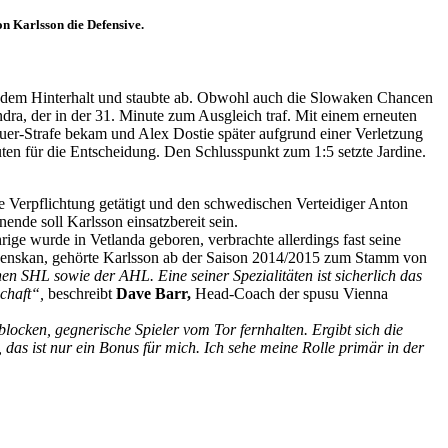
on Karlsson die Defensive.
us dem Hinterhalt und staubte ab. Obwohl auch die Slowaken Chancen
dra, der in der 31. Minute zum Ausgleich traf. Mit einem erneuten
auer-Strafe bekam und Alex Dostie später aufgrund einer Verletzung
uten für die Entscheidung. Den Schlusspunkt zum 1:5 setzte Jardine.
Verpflichtung getätigt und den schwedischen Verteidiger Anton
nde soll Karlsson einsatzbereit sein.
ge wurde in Vetlanda geboren, verbrachte allerdings fast seine
svenskan, gehörte Karlsson ab der Saison 2014/2015 zum Stamm von
en SHL sowie der AHL. Eine seiner Spezialitäten ist sicherlich das
chaft“,
beschreibt
Dave Barr,
Head-Coach der spusu Vienna
blocken, gegnerische Spieler vom Tor fernhalten. Ergibt sich die
, das ist nur ein Bonus für mich. Ich sehe meine Rolle primär in der