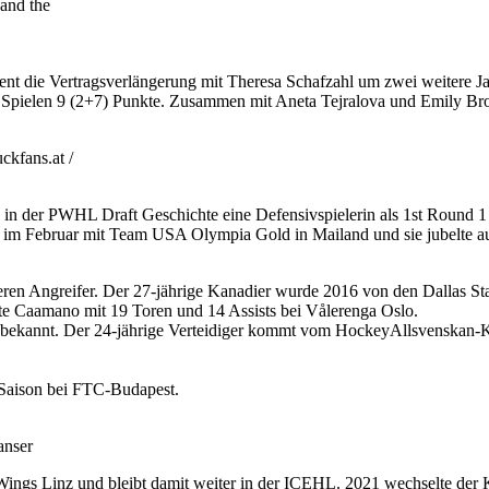
and the
ent die Vertragsverlängerung mit Theresa Schafzahl um zwei weitere J
n 11 Spielen 9 (2+7) Punkte. Zusammen mit Aneta Tejralova und Emily Bro
kfans.at /
 in der PWHL Draft Geschichte eine Defensivspielerin als 1st Round
im Februar mit Team USA Olympia Gold in Mailand und sie jubelte auc
en Angreifer. Der 27-jährige Kanadier wurde 2016 von den Dallas Sta
te Caamano mit 19 Toren und 14 Assists bei Vålerenga Oslo.
 bekannt. Der 24-jährige Verteidiger kommt vom HockeyAllsvenskan-
 Saison bei FTC-Budapest.
anser
ings Linz und bleibt damit weiter in der ICEHL. 2021 wechselte der