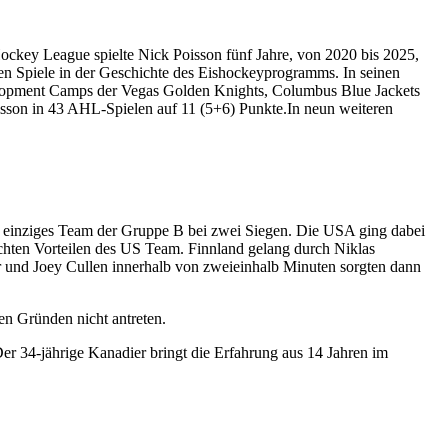
ockey League spielte Nick Poisson fünf Jahre, von 2020 bis 2025,
en Spiele in der Geschichte des Eishockeyprogramms. In seinen
elopment Camps der Vegas Golden Knights, Columbus Blue Jackets
Poisson in 43 AHL-Spielen auf 11 (5+6) Punkte.In neun weiteren
s einziges Team der Gruppe B bei zwei Siegen. Die USA ging dabei
ichten Vorteilen des US Team. Finnland gelang durch Niklas
er und Joey Cullen innerhalb von zweieinhalb Minuten sorgten dann
en Gründen nicht antreten.
r 34-jährige Kanadier bringt die Erfahrung aus 14 Jahren im