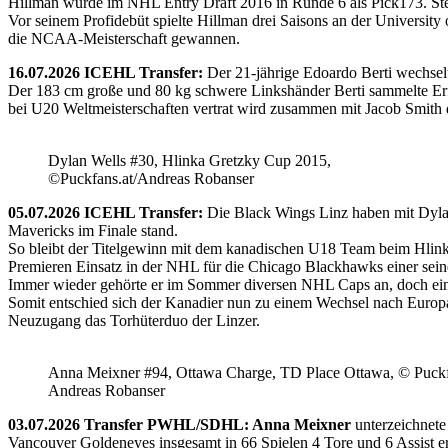
Hillman wurde im NHL Entry Draft 2016 in Runde 6 als Pick173. Stel
Vor seinem Profidebüt spielte Hillman drei Saisons an der Universi
die NCAA-Meisterschaft gewannen.
16.07.2026 ICEHL Transfer:
Der 21-jährige Edoardo Berti wechse
Der 183 cm große und 80 kg schwere Linkshänder Berti sammelte Erfa
bei U20 Weltmeisterschaften vertrat wird zusammen mit Jacob Smith d
Dylan Wells #30, Hlinka Gretzky Cup 2015,
©Puckfans.at/Andreas Robanser
05.07.2026 ICEHL Transfer:
Die Black Wings Linz haben mit Dyla
Mavericks im Finale stand.
So bleibt der Titelgewinn mit dem kanadischen U18 Team beim Hlink
Premieren Einsatz in der NHL für die Chicago Blackhawks einer seine
Immer wieder gehörte er im Sommer diversen NHL Caps an, doch ein 
Somit entschied sich der Kanadier nun zu einem Wechsel nach Europ
Neuzugang das Torhüterduo der Linzer.
Anna Meixner #94, Ottawa Charge, TD Place Ottawa, © Puckfa
Andreas Robanser
03.07.2026 Transfer PWHL/SDHL: Anna Meixner
unterzeichnete
Vancouver Goldeneyes insgesamt in 66 Spielen 4 Tore und 6 Assist e