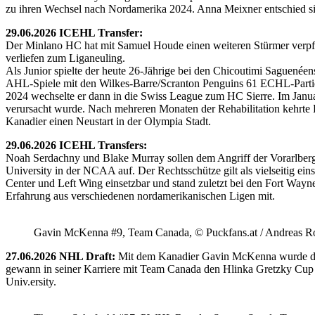
zu ihren Wechsel nach Nordamerika 2024. Anna Meixner entschied 
29.06.2026 ICEHL Transfer:
Der Minlano HC hat mit Samuel Houde einen weiteren Stürmer verpflic
verliefen zum Liganeuling.
Als Junior spielte der heute 26-Jährige bei den Chicoutimi Saguenéen
AHL-Spiele mit den Wilkes-Barre/Scranton Penguins 61 ECHL-Partie
2024 wechselte er dann in die Swiss League zum HC Sierre. Im Janua
verursacht wurde. Nach mehreren Monaten der Rehabilitation kehrte H
Kanadier einen Neustart in der Olympia Stadt.
29.06.2026 ICEHL Transfers:
Noah Serdachny und Blake Murray sollen dem Angriff der Vorarlberger
University in der NCAA auf. Der Rechtsschütze gilt als vielseitig ein
Center und Left Wing einsetzbar und stand zuletzt bei den Fort Way
Erfahrung aus verschiedenen nordamerikanischen Ligen mit.
Gavin McKenna #9, Team Canada, © Puckfans.at / Andreas R
27.06.2026 NHL Draft:
Mit dem Kanadier Gavin McKenna wurde der 
gewann in seiner Karriere mit Team Canada den Hlinka Gretzky Cup so
Univ.ersity.