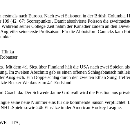
n erstmals nach Europa. Nach zwei Saisonen in der British Columbia H
r 109 (42+67) Scorerpunkte . Damit absolvierte Poisson die zweitmeist
tän. Während seiner College-Zeit nahm der Kanadier zudem an den Dev
der Angreifer seine erste Profisaison. Für die Abbotsford Canucks kam 
Punkte.
, Hlinka
 Robanser
g. Mit dem 4:1 Sieg über Finnland hält die USA nach zwei Spielen al
rung. Im zweiten Abschnitt gab es einen offenen Schlagabtausch mit le
r der Ausgleich. Ein Doppelschlag durch den zweiten Ethan Sung Treff
 nutzte Becker Wenkus zum 4:1 Endstand.
ad Coach da. Der Schwede Janne Grönvall wird die Position aus privat
gue seine neue Nummer eins für die kommende Saison verpflichtet. De
51 NHL-Spiele sowie 246 Einsätze in der American Hockey League.
SWE – ITA,