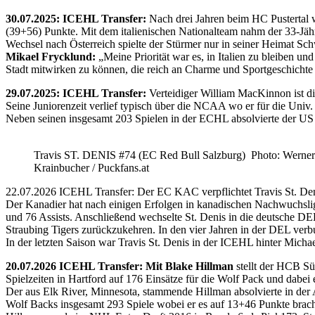
30.07.2025: ICEHL Transfer:
Nach drei Jahren beim HC Pustertal 
(39+56) Punkte. Mit dem italienischen Nationalteam nahm der 33-Jähr
Wechsel nach Österreich spielte der Stürmer nur in seiner Heimat Sc
Mikael Frycklund:
„Meine Priorität war es, in Italien zu bleiben und
Stadt mitwirken zu können, die reich an Charme und Sportgeschichte 
29.07.2025: ICEHL Transfer:
Verteidiger William MacKinnon ist d
Seine Juniorenzeit verlief typisch über die NCAA wo er für die Uni
Neben seinen insgesamt 203 Spielen in der ECHL absolvierte der US
Travis ST. DENIS #74 (EC Red Bull Salzburg) Photo: Werner
Krainbucher / Puckfans.at
22.07.2026 ICEHL Transfer: Der EC KAC verpflichtet Travis St. De
Der Kanadier hat nach einigen Erfolgen in kanadischen Nachwuchslig
und 76 Assists. Anschließend wechselte St. Denis in die deutsche DE
Straubing Tigers zurückzukehren. In den vier Jahren in der DEL verb
In der letzten Saison war Travis St. Denis in der ICEHL hinter Micha
20.07.2026 ICEHL Transfer: Mit Blake Hillman
stellt der HCB Sü
Spielzeiten in Hartford auf 176 Einsätze für die Wolf Pack und dabei e
Der aus Elk River, Minnesota, stammende Hillman absolvierte in der
Wolf Backs insgesamt 293 Spiele wobei er es auf 13+46 Punkte brach