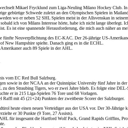
wechselt Mikael Frycklund zum Liga-Neuling Milano Hockey Club. In B
ige gebürtige Schwede zuletzt an den Olympischen Spielen in Mailand 
hweden wo er neben 52 SHL Spielen meist in der Allsvenskan in seinem 
 sobald ich von Milans Interesse hörte, habe ich nicht lange überlegt. I
ist. Es ist eine spannende Herausforderung, die mich auch näher an mei
ie fünfte Neuverpflichtung des EC-KAC. Der 26-jährige US-Amerikaner
v. of New Hampshire spielte. Danach ging es in die ECHL.
 Amerikaner auch 89 Spiele in der AHL.
nis vom EC Red Bull Salzburg.
en sowie in der NCAA an der Quinnipiac University fünf Jahre in der 
L zu den Straubing Tigers, wo er zwei Jahre blieb. Es folgte eine DE
uchte er in 215 Liga-Spielen 76 Tore und 68 Vorlagen.
el Raffl mit 45 (21+24) Punkten der zweitbeste Scorer der Salzburger.
dtirol heute einen neuen Verteidiger aus der USA vor. Der 30-Jährige
rzielte er 30 Punkte (9 Tore, 27 Assists).
 AHL für insgesamt die Hartford Wolf Pack, Grand Rapids Griffins, P
te.