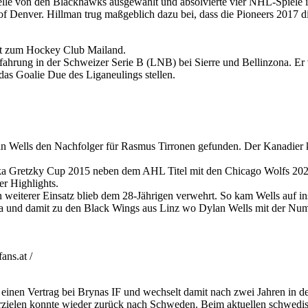
le von den Blackhawks ausgewählt und absolvierte vier NHL-Spiele in 
ty of Denver. Hillman trug maßgeblich dazu bei, dass die Pioneers 20
lt zum Hockey Club Mailand.
hrung in der Schweizer Serie B (LNB) bei Sierre und Bellinzona. Er v
as Goalie Due des Liganeulings stellen.
n Wells den Nachfolger für Rasmus Tirronen gefunden. Der Kanadier 
a Gretzky Cup 2015 neben dem AHL Titel mit den Chicago Wolfs 2022,
r Highlights.
weiterer Einsatz blieb dem 28-Jährigen verwehrt. So kam Wells auf i
a und damit zu den Black Wings aus Linz wo Dylan Wells mit der Num
ns.at /
 einen Vertrag bei Brynas IF und wechselt damit nach zwei Jahren in 
rzielen konnte wieder zurück nach Schweden. Beim aktuellen schwedis