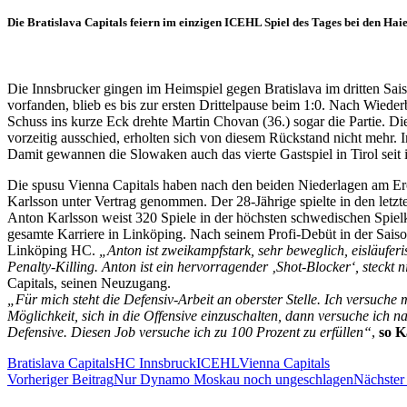
Die Bratislava Capitals feiern im einzigen ICEHL Spiel des Tages bei den Hai
Die Innsbrucker gingen im Heimspiel gegen Bratislava im dritten Sa
vorfanden, blieb es bis zur ersten Drittelpause beim 1:0. Nach Wiede
Schuss ins kurze Eck drehte Martin Chovan (36.) sogar die Partie. Di
vorzeitig ausschied, erholten sich von diesem Rückstand nicht mehr. 
Damit gewannen die Slowaken auch das vierte Gastspiel in Tirol seit i
Die spusu Vienna Capitals haben nach den beiden Niederlagen am Er
Karlsson unter Vertrag genommen. Der 28-Jährige spielte in den letz
Anton Karlsson weist 320 Spiele in der höchsten schwedischen Spielk
gesamte Karriere in Linköping. Nach seinem Profi-Debüt in der Sai
Linköping HC.
„Anton ist zweikampfstark, sehr beweglich, eisläufer
Penalty-Killing. Anton ist ein hervorragender ‚Shot-Blocker‘, steckt 
Capitals, seinen Neuzugang.
„Für mich steht die Defensiv-Arbeit an oberster Stelle. Ich versuche
Möglichkeit, sich in die Offensive einzuschalten, dann versuche ich n
Defensive. Diesen Job versuche ich zu 100 Prozent zu erfüllen“
,
so K
Bratislava Capitals
HC Innsbruck
ICEHL
Vienna Capitals
Beitragsnavigation
Vorheriger Beitrag
Nur Dynamo Moskau noch ungeschlagen
Nächster