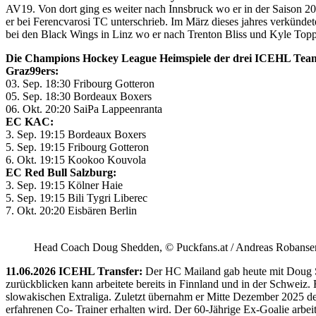
AV19. Von dort ging es weiter nach Innsbruck wo er in der Saison 
er bei Ferencvarosi TC unterschrieb. Im März dieses jahres verkünd
bei den Black Wings in Linz wo er nach Trenton Bliss und Kyle Toppin
Die Champions Hockey League Heimspiele der drei ICEHL Tea
Graz99ers:
03. Sep. 18:30 Fribourg Gotteron
05. Sep. 18:30 Bordeaux Boxers
06. Okt. 20:20 SaiPa Lappeenranta
EC KAC:
3. Sep. 19:15 Bordeaux Boxers
5. Sep. 19:15 Fribourg Gotteron
6. Okt. 19:15 Kookoo Kouvola
EC Red Bull Salzburg:
3. Sep. 19:15 Kölner Haie
5. Sep. 19:15 Bili Tygri Liberec
7. Okt. 20:20 Eisbären Berlin
Head Coach Doug Shedden, © Puckfans.at / Andreas Robanse
11.06.2026 ICEHL Transfer:
Der HC Mailand gab heute mit Doug She
zurückblicken kann arbeitete bereits in Finnland und in der Schweiz. 
slowakischen Extraliga. Zuletzt übernahm er Mitte Dezember 2025 d
erfahrenen Co- Trainer erhalten wird. Der 60-Jährige Ex-Goalie ar