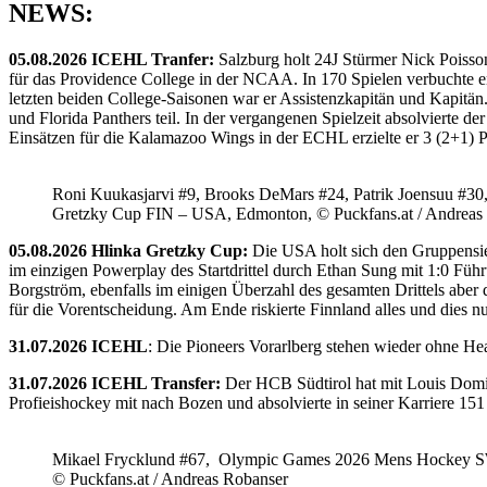
NEWS:
05.08.2026 ICEHL Tranfer:
Salzburg holt 24J Stürmer Nick Poisso
für das Providence College in der NCAA. In 170 Spielen verbuchte e
letzten beiden College-Saisonen war er Assistenzkapitän und Kapi
und Florida Panthers teil. In der vergangenen Spielzeit absolvierte 
Einsätzen für die Kalamazoo Wings in der ECHL erzielte er 3 (2+1) 
Roni Kuukasjarvi #9, Brooks DeMars #24, Patrik Joensuu #30
Gretzky Cup FIN – USA, Edmonton, © Puckfans.at / Andreas
05.08.2026 Hlinka Gretzky Cup:
Die USA holt sich den Gruppensie
im einzigen Powerplay des Startdrittel durch Ethan Sung mit 1:0 Füh
Borgström, ebenfalls im einigen Überzahl des gesamten Drittels abe
für die Vorentscheidung. Am Ende riskierte Finnland alles und dies
31.07.2026 ICEHL
: Die Pioneers Vorarlberg stehen wieder ohne He
31.07.2026 ICEHL Transfer:
Der HCB Südtirol hat mit Louis Domin
Profieishockey mit nach Bozen und absolvierte in seiner Karriere 1
Mikael Frycklund #67, Olympic Games 2026 Mens Hockey 
© Puckfans.at / Andreas Robanser