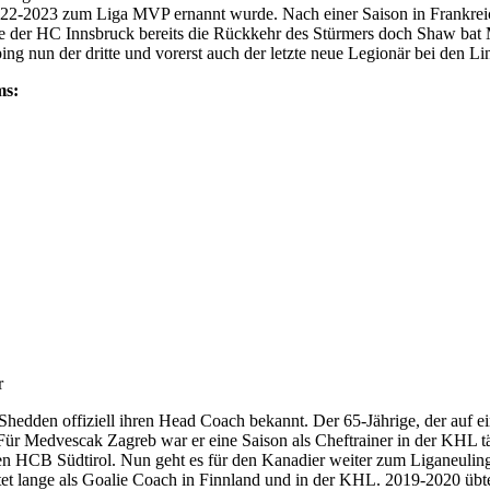
2022-2023 zum Liga MVP ernannt wurde. Nach einer Saison in Frankrei
ete der HC Innsbruck bereits die Rückkehr des Stürmers doch Shaw bat
g nun der dritte und vorerst auch der letzte neue Legionär bei den Lin
ms:
r
dden offiziell ihren Head Coach bekannt. Der 65-Jährige, der auf eine
Für Medvescak Zagreb war er eine Saison als Cheftrainer in der KHL tät
en HCB Südtirol. Nun geht es für den Kanadier weiter zum Liganeulin
beitet lange als Goalie Coach in Finnland und in der KHL. 2019-2020