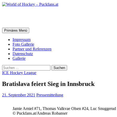
Zum
Inhalt
springen
World of Hockey – Puckfans.at
Suchen
Primäres Menü
Impressum
Foto Gallerie
Partner und Referenzen
Datenschutz
Gallerie
Suchen
nach:
ICE Hockey League
Bratislava feiert Sieg in Innsbruck
21. September 2021
Pressemitteilung
Jamie Arniel #71, Thomas Valkvae Olsen #24, Luc Snuggerud #
© Puckfans.at/Andreas Robanser