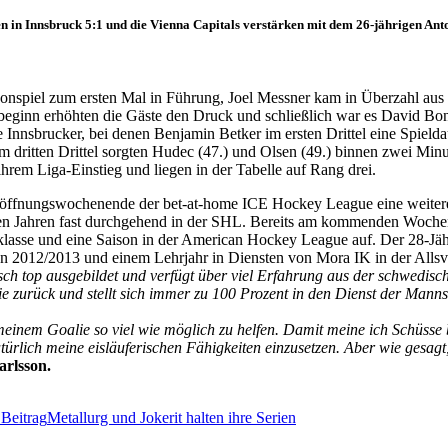
en in Innsbruck 5:1 und die Vienna Capitals verstärken mit dem 26-jährigen Ant
isonspiel zum ersten Mal in Führung, Joel Messner kam in Überzahl a
rbeginn erhöhten die Gäste den Druck und schließlich war es David Bon
e Innsbrucker, bei denen Benjamin Betker im ersten Drittel eine Spield
Im dritten Drittel sorgten Hudec (47.) und Olsen (49.) binnen zwei Min
hrem Liga-Einstieg und liegen in der Tabelle auf Rang drei.
öffnungswochenende der bet-at-home ICE Hockey League eine weitere 
ten Jahren fast durchgehend in der SHL. Bereits am kommenden Wochene
lasse und eine Saison in der American Hockey League auf. Der 28-Jähri
son 2012/2013 und einem Lehrjahr in Diensten von Mora IK in der All
isch top ausgebildet und verfügt über viel Erfahrung aus der schwedisch
nie zurück und stellt sich immer zu 100 Prozent in den Dienst der Manns
 meinem Goalie so viel wie möglich zu helfen. Damit meine ich Schüsse 
atürlich meine eisläuferischen Fähigkeiten einzusetzen. Aber wie gesagt
arlsson.
 Beitrag
Metallurg und Jokerit halten ihre Serien