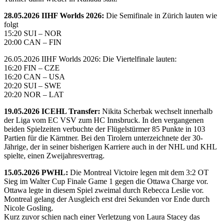
28.05.2026 IIHF Worlds 2026:
Die Semifinale in Zürich lauten wie
folgt
15:20 SUI – NOR
20:00 CAN – FIN
26.05.2026 IIHF Worlds 2026: Die Viertelfinale lauten:
16:20 FIN – CZE
16:20 CAN – USA
20:20 SUI – SWE
20:20 NOR – LAT
19.05.2026 ICEHL Transfer:
Nikita Scherbak wechselt innerhalb
der Liga vom EC VSV zum HC Innsbruck. In den vergangenen
beiden Spielzeiten verbuchte der Flügelstürmer 85 Punkte in 103
Partien für die Kärntner. Bei den Tirolern unterzeichnete der 30-
Jährige, der in seiner bisherigen Karriere auch in der NHL und KHL
spielte, einen Zweijahresvertrag.
15.05.2026 PWHL:
Die Montreal Victoire legen mit dem 3:2 OT
Sieg im Walter Cup Finale Game 1 gegen die Ottawa Charge vor.
Ottawa legte in diesem Spiel zweimal durch Rebecca Leslie vor.
Montreal gelang der Ausgleich erst drei Sekunden vor Ende durch
Nicole Gosling.
Kurz zuvor schien nach einer Verletzung von Laura Stacey das