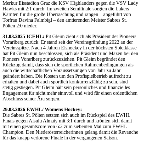
Merkur Eisstadion Graz die KSV Highlanders gegen die VSV Lady
Hawks mit 2:1 durch. Im zweiten Semifinale sorgten die Lakers
Kärnten für die große Überraschung und rangen – angeführt von
Torfrau Davina Falmbigl – den amtierenden Meister Sabres St.
Pölten 2:0 nieder.
31.03.2025 ICEHL:
Pit Gleim zieht sich als Präsident der Pioneers
Vorarlberg zurück. Er stand seit der Vereinsgründung 2022 an der
Vereinsspitze. Nach 4 Jahren Eishockey in der höchsten Spielklasse
hat Pit Gleim nun beschlossen, sich als Präsident und Mäzen bei den
Pioneers Vorarlberg zurückzuziehen. Pit Gleim begründet den
Rückzug damit, dass sich die sportlichen Rahmenbedingungen als
auch die wirtschaftlichen Voraussetzungen von Jahr zu Jahr
geändert haben. Die Kosten um den Profispielbetrieb aufrecht zu
erhalten und dabei auch sportlich konkurrenzfähig zu sein, sind
stetig gestiegen. Pit Gleim hält sein persönliches und finanzielles
Engagement für nicht mehr sinnvoll und wird für einen ordentlichen
Abschluss seiner Ära sorgen.
29.03.2026 EWHL/ Womens Hockey:
Die Sabres St. Pölten setzten sich auch im Rückspiel des EWHL
Finals gegen Aisulu Almaty mit 3:1 durch und krönten sich damit
mit einen gesamtscore von 6:2 zum siebenten Mal zum EWHL
Champion. Den Niederösterreicherinnen gelang damit die Revanche
für das knapp verlorene Finale in der vergangenen Saison.