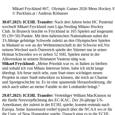
Mikael Frycklund #67, Olympic Games 2026 Mens Hockey 
© Puckfans.at / Andreas Robanser
30.07.2025: ICEHL Transfer:
Nach drei Jahren beim HC Pustertal
wechselt Mikael Frycklund zum Liga-Neuling Milano Hockey
Club. In Bruneck brachte es Frycklund in 165 Spielen auf insgesamt
95 (39+56) Punkte. Mit dem italienischen Nationalteam nahm der
33-Jährige gebürtige Schwede zuletzt an den Olympischen Spielen
in Mailand so wie an der Weltmeisterschaft in der Schweiz teil.Vor
seinem Wechsel nach Österreich spielte der Stürmer nur in seiner
Heimat Schweden wo er neben 52 SHL Spielen meist in der
Allsvenskan in seinem Heimatort Vasteras tätig war.
Mikael Frycklund:
„Meine Priorität war es, in Italien zu bleiben
und sobald ich von Milans Interesse hörte, habe ich nicht lange
überlegt. Ich freue mich sehr, zum Start eines wichtigen neuen
Projekts in einer Stadt mitwirken zu können, die reich an Charme
und Sportgeschichte ist. Es ist eine spannende Herausforderung, die
mich auch näher an meine Familie in der Lombardei bringt.“
29.07.2025: ICEHL Transfer:
Verteidiger William MacKinnon ist
die fünfte Neuverpflichtung des EC-KAC. Der 26-jährige US-
Amerikaner, der zuletzt in der ECHL spielte, kommt erstmals nach
Europa. Seine Juniorenzeit verlief typisch über die NCAA wo er für
die Univ. of New Hampshire spielte. Danach ging es in die ECHL.