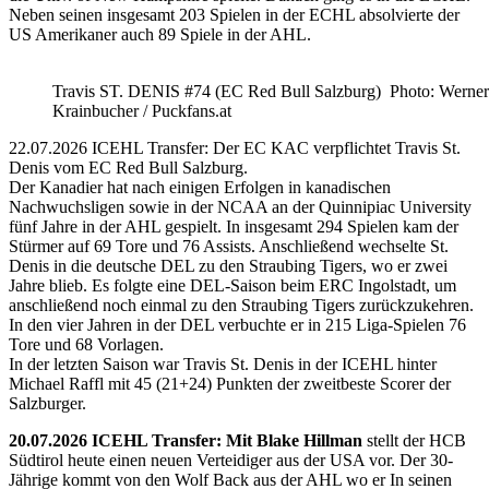
Neben seinen insgesamt 203 Spielen in der ECHL absolvierte der
US Amerikaner auch 89 Spiele in der AHL.
Travis ST. DENIS #74 (EC Red Bull Salzburg) Photo: Werner
Krainbucher / Puckfans.at
22.07.2026 ICEHL Transfer: Der EC KAC verpflichtet Travis St.
Denis vom EC Red Bull Salzburg.
Der Kanadier hat nach einigen Erfolgen in kanadischen
Nachwuchsligen sowie in der NCAA an der Quinnipiac University
fünf Jahre in der AHL gespielt. In insgesamt 294 Spielen kam der
Stürmer auf 69 Tore und 76 Assists. Anschließend wechselte St.
Denis in die deutsche DEL zu den Straubing Tigers, wo er zwei
Jahre blieb. Es folgte eine DEL-Saison beim ERC Ingolstadt, um
anschließend noch einmal zu den Straubing Tigers zurückzukehren.
In den vier Jahren in der DEL verbuchte er in 215 Liga-Spielen 76
Tore und 68 Vorlagen.
In der letzten Saison war Travis St. Denis in der ICEHL hinter
Michael Raffl mit 45 (21+24) Punkten der zweitbeste Scorer der
Salzburger.
20.07.2026 ICEHL Transfer: Mit Blake Hillman
stellt der HCB
Südtirol heute einen neuen Verteidiger aus der USA vor. Der 30-
Jährige kommt von den Wolf Back aus der AHL wo er In seinen