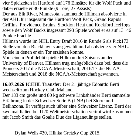
vier Spielzeiten in Hartford auf 176 Einsätze für die Wolf Pack und
dabei erzielte er 30 Punkte (9 Tore, 27 Assists).
Der aus Elk River, Minnesota, stammende Hillman absolvierte in
der AHL für insgesamt die Hartford Wolf Pack, Grand Rapids
Griffins, Providence Bruins, Stockton Heat und Rockford IceHogs
sowie den Wolf Backs insgesamt 293 Spiele wobei er es auf 13+46
Punkte brachte.
Hillman wurde im NHL Entry Draft 2016 in Runde 6 als Pick173.
Stelle von den Blackhawks ausgewählt und absolvierte vier NHL-
Spiele in denen er ein Tor erzielten konnte.
Vor seinem Profidebüt spielte Hillman drei Saisons an der
University of Denver. Hillman trug maßgeblich dazu bei, dass die
Pioneers 2017 die NCAA-Meisterschaft, 2016/17 die NCAA-
Meisterschaft und 2018 die NCAA-Meisterschaft gewannen.
16.07.2026 ICEHL Transfer:
Der 21-jährige Edoardo Berti
wechselt zum Hockey Club Mailand.
Der 183 cm große und 80 kg schwere Linkshänder Berti sammelte
Erfahrung in der Schweizer Serie B (LNB) bei Sierre und
Bellinzona. Er verfügt auch üüber eine Schweizer Lizenz. Berti der
zweimal Italien bei U20 Weltmeisterschaften vertrat wird zusammen
mit Jacob Smith das Goalie Due des Liganeulings stellen.
Dylan Wells #30, Hlinka Gretzky Cup 2015,