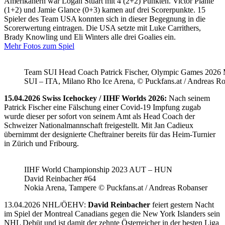
Amerikanern war Logan Stuart mit 4 (2+2) Punkten. Victor Plante
(1+2) und Jamie Glance (0+3) kamen auf drei Scorerpunkte. 15
Spieler des Team USA konnten sich in dieser Begegnung in die
Scorerwertung eintragen. Die USA setzte mit Luke Carrithers,
Brady Knowling und Eli Winters alle drei Goalies ein.
Mehr Fotos zum Spiel
Team SUI Head Coach Patrick Fischer, Olympic Games 202
SUI – ITA, Milano Rho Ice Arena, © Puckfans.at / Andreas R
15.04.2026 Swiss Icehockey / IIHF Worlds 2026:
Nach seinem
Patrick Fischer eine Fälschung einer Covid-19 Impfung zugab
wurde dieser per sofort von seinem Amt als Head Coach der
Schweizer Nationalmannschaft freigestellt. Mit Jan Cadieux
übernimmt der designierte Cheftrainer bereits für das Heim-Turnier
in Zürich und Fribourg.
IIHF World Championship 2023 AUT – HUN
David Reinbacher #64
Nokia Arena, Tampere © Puckfans.at / Andreas Robanser
13.04.2026 NHL/ÖEHV:
David Reinbacher
feiert gestern Nacht
im Spiel der Montreal Canadians gegen die New York Islanders sein
NHL Debüt und ist damit der zehnte Österreicher in der besten Liga