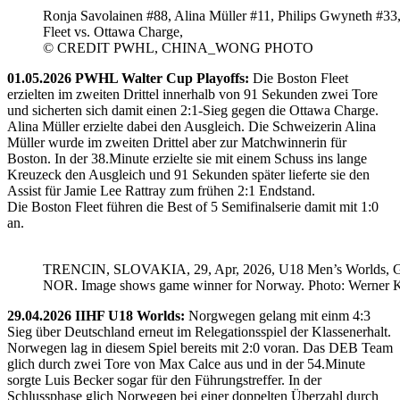
Ronja Savolainen #88, Alina Müller #11, Philips Gwyneth #33
Fleet vs. Ottawa Charge,
© CREDIT PWHL, CHINA_WONG PHOTO
01.05.2026 PWHL Walter Cup Playoffs:
Die Boston Fleet
erzielten im zweiten Drittel innerhalb von 91 Sekunden zwei Tore
und sicherten sich damit einen 2:1-Sieg gegen die Ottawa Charge.
Alina Müller erzielte dabei den Ausgleich. Die Schweizerin Alina
Müller wurde im zweiten Drittel aber zur Matchwinnerin für
Boston. In der 38.Minute erzielte sie mit einem Schuss ins lange
Kreuzeck den Ausgleich und 91 Sekunden später lieferte sie den
Assist für Jamie Lee Rattray zum frühen 2:1 Endstand.
Die Boston Fleet führen die Best of 5 Semifinalserie damit mit 1:0
an.
TRENCIN, SLOVAKIA, 29, Apr, 2026, U18 Men’s Worlds, 
NOR. Image shows game winner for Norway. Photo: Werner K
29.04.2026 IIHF U18 Worlds:
Norgwegen gelang mit einm 4:3
Sieg über Deutschland erneut im Relegationsspiel der Klassenerhalt.
Norwegen lag in diesem Spiel bereits mit 2:0 voran. Das DEB Team
glich durch zwei Tore von Max Calce aus und in der 54.Minute
sorgte Luis Becker sogar für den Führungstreffer. In der
Schlussphase glich Norwegen bei einer doppelten Überzahl durch