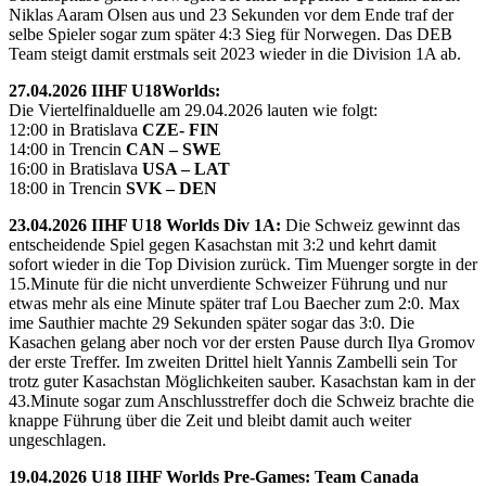
Niklas Aaram Olsen aus und 23 Sekunden vor dem Ende traf der
selbe Spieler sogar zum später 4:3 Sieg für Norwegen. Das DEB
Team steigt damit erstmals seit 2023 wieder in die Division 1A ab.
27.04.2026 IIHF U18Worlds:
Die Viertelfinalduelle am 29.04.2026 lauten wie folgt:
12:00 in Bratislava
CZE- FIN
14:00 in Trencin
CAN – SWE
16:00 in Bratislava
USA – LAT
18:00 in Trencin
SVK – DEN
23.04.2026 IIHF U18 Worlds Div 1A:
Die Schweiz gewinnt das
entscheidende Spiel gegen Kasachstan mit 3:2 und kehrt damit
sofort wieder in die Top Division zurück. Tim Muenger sorgte in der
15.Minute für die nicht unverdiente Schweizer Führung und nur
etwas mehr als eine Minute später traf Lou Baecher zum 2:0. Max
ime Sauthier machte 29 Sekunden später sogar das 3:0. Die
Kasachen gelang aber noch vor der ersten Pause durch Ilya Gromov
der erste Treffer. Im zweiten Drittel hielt Yannis Zambelli sein Tor
trotz guter Kasachstan Möglichkeiten sauber. Kasachstan kam in der
43.Minute sogar zum Anschlusstreffer doch die Schweiz brachte die
knappe Führung über die Zeit und bleibt damit auch weiter
ungeschlagen.
19.04.2026 U18 IIHF Worlds Pre-Games: Team Canada