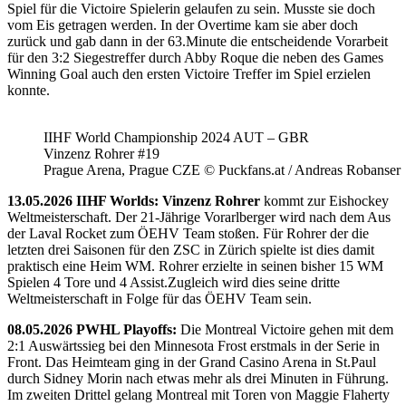
Spiel für die Victoire Spielerin gelaufen zu sein. Musste sie doch
vom Eis getragen werden. In der Overtime kam sie aber doch
zurück und gab dann in der 63.Minute die entscheidende Vorarbeit
für den 3:2 Siegestreffer durch Abby Roque die neben des Games
Winning Goal auch den ersten Victoire Treffer im Spiel erzielen
konnte.
IIHF World Championship 2024 AUT – GBR
Vinzenz Rohrer #19
Prague Arena, Prague CZE © Puckfans.at / Andreas Robanser
13.05.2026 IIHF Worlds: Vinzenz Rohrer
kommt zur Eishockey
Weltmeisterschaft. Der 21-Jährige Vorarlberger wird nach dem Aus
der Laval Rocket zum ÖEHV Team stoßen. Für Rohrer der die
letzten drei Saisonen für den ZSC in Zürich spielte ist dies damit
praktisch eine Heim WM. Rohrer erzielte in seinen bisher 15 WM
Spielen 4 Tore und 4 Assist.Zugleich wird dies seine dritte
Weltmeisterschaft in Folge für das ÖEHV Team sein.
08.05.2026 PWHL Playoffs:
Die Montreal Victoire gehen mit dem
2:1 Auswärtssieg bei den Minnesota Frost erstmals in der Serie in
Front. Das Heimteam ging in der Grand Casino Arena in St.Paul
durch Sidney Morin nach etwas mehr als drei Minuten in Führung.
Im zweiten Drittel gelang Montreal mit Toren von Maggie Flaherty