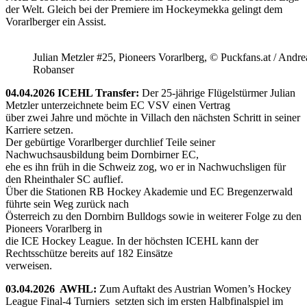
der Welt. Gleich bei der Premiere im Hockeymekka gelingt dem
Vorarlberger ein Assist.
Julian Metzler #25, Pioneers Vorarlberg, © Puckfans.at / Andre
Robanser
04.04.2026 ICEHL Transfer:
Der 25-jährige Flügelstürmer Julian
Metzler unterzeichnete beim EC VSV einen Vertrag
über zwei Jahre und möchte in Villach den nächsten Schritt in seiner
Karriere setzen.
Der gebürtige Vorarlberger durchlief Teile seiner
Nachwuchsausbildung beim Dornbirner EC,
ehe es ihn früh in die Schweiz zog, wo er in Nachwuchsligen für
den Rheinthaler SC auflief.
Über die Stationen RB Hockey Akademie und EC Bregenzerwald
führte sein Weg zurück nach
Österreich zu den Dornbirn Bulldogs sowie in weiterer Folge zu den
Pioneers Vorarlberg in
die ICE Hockey League. In der höchsten ICEHL kann der
Rechtsschütze bereits auf 182 Einsätze
verweisen.
03.04.2026 AWHL:
Zum Auftakt des Austrian Women’s Hockey
League Final-4 Turniers setzten sich im ersten Halbfinalspiel im