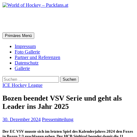
Zum
Inhalt
springen
World of Hockey – Puckfans.at
Suchen
Primäres Menü
Impressum
Foto Gallerie
Partner und Referenzen
Datenschutz
Gallerie
Suchen
nach:
ICE Hockey League
Bozen beendet VSV Serie und geht als
Leader ins Jahr 2025
30. Dezember 2024
Pressemitteilung
Der EC VSV musste sich im letzten Spiel des Kalenderjahres 2024 den Foxes
in Bozen 2:3 geschlagen geben. Der HCB Südtirol beendet damit die 11