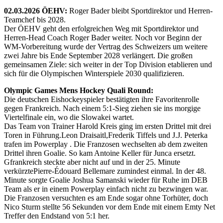
02.03.2026 ÖEHV:
Roger Bader bleibt Sportdirektor und Herren-
Teamchef bis 2028.
Der ÖEHV geht den erfolgreichen Weg mit Sportdirektor und
Herren-Head Coach Roger Bader weiter. Noch vor Beginn der
WM-Vorbereitung wurde der Vertrag des Schweizers um weitere
zwei Jahre bis Ende September 2028 verlängert. Die großen
gemeinsamen Ziele: sich weiter in der Top Division etablieren und
sich für die Olympischen Winterspiele 2030 qualifizieren.
Olympic Games Mens Hockey Quali Round:
Die deutschen Eishockeyspieler bestätigten ihre Favoritenrolle
gegen Frankreich. Nach einem 5:1-Sieg ziehen sie ins morgige
Viertelfinale ein, wo die Slowakei wartet.
Das Team von Trainer Harold Kreis ging im ersten Drittel mit drei
Toren in Führung.Leon Draisaitl,Frederik Tiffels und J.J. Peterka
trafen im Powerplay . Die Franzosen wechselten ab dem zweiten
Drittel ihren Goalie. So kam Antoine Keller für Junca ersetzt.
Gfrankreich steckte aber nicht auf und in der 25. Minute
verkürztePierre-Édouard Bellemare zumindest einmal. In der 48.
Minute sorgte Goalie Joshua Samanski wieder für Ruhe im DEB
Team als er in einem Powerplay einfach nicht zu bezwingen war.
Die Franzosen versuchten es am Ende sogar ohne Torhüter, doch
Nico Sturm stellte 56 Sekunden vor dem Ende mit einem Emty Net
Treffer den Endstand von 5:1 her.