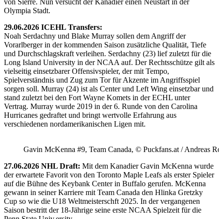
von Sierre. Nun versucht der Kanadier einen Neustart in der
Olympia Stadt.
29.06.2026 ICEHL Transfers:
Noah Serdachny und Blake Murray sollen dem Angriff der
Vorarlberger in der kommenden Saison zusätzliche Qualität, Tiefe
und Durchschlagskraft verleihen. Serdachny (23) lief zuletzt für die
Long Island University in der NCAA auf. Der Rechtsschütze gilt als
vielseitig einsetzbarer Offensivspieler, der mit Tempo,
Spielverständnis und Zug zum Tor für Akzente im Angriffsspiel
sorgen soll. Murray (24) ist als Center und Left Wing einsetzbar und
stand zuletzt bei den Fort Wayne Komets in der ECHL unter
Vertrag. Murray wurde 2019 in der 6. Runde von den Carolina
Hurricanes gedraftet und bringt wertvolle Erfahrung aus
verschiedenen nordamerikanischen Ligen mit.
Gavin McKenna #9, Team Canada, © Puckfans.at / Andreas R
27.06.2026 NHL Draft:
Mit dem Kanadier Gavin McKenna wurde
der erwartete Favorit von den Toronto Maple Leafs als erster Spieler
auf die Bühne des Keybank Center in Buffalo gerufen. McKenna
gewann in seiner Karriere mit Team Canada den Hlinka Gretzky
Cup so wie die U18 Weltmeisterschft 2025. In der vergangenen
Saison bestritt der 18-Jährige seine erste NCAA Spielzeit für die
Penn State Univ.ersity.