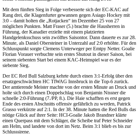
Mit dem fünften Sieg in Folge verbesserte sich der EC-KAC auf
Rang drei, die Klagenfurter gewannen gegen Asiago Hockey mit
3:0 – damit holten die „Rotjacken“ im Dezember 25 von 27
möglichen Punkten. Matt Fraser (5.) brachte die Hausherren in
Führung, der Kanadier erzielte mit einem platzierten
Handgelenksschuss sein zwölftes Saisontor. Dann dauerte es zur 28.
Minute, als Daniel Obersteiner in Unterzahl auf 2:0 erhöhte. Für den
Schlusspunkt sorgte Clemens Unterweger per Emtpy Netter. Goalie
Florian Vorauer verbuchte sein erstes Shutout in dieser Saison, bei
seinem siebenten Start bei einem KAC-Heimspiel war es der
siebente Sieg.
Der EC Red Bull Salzburg kehrte durch einen 3:1-Erfolg über den
ersatzgeschwächten HC TIWAG Innsbruck in die Top-6 zurück.
Der amtierende Meister machte von der ersten Minute an Druck und
holte sich durch einen Doppelschlag von Benjamin Nissner die
schnelle 2:0-Führung (7./PP, 8.). Die Haie schafften es erst gegen
Ende des ersten Abschnitts offensiv gefährlich zu werden, Patrick
Grasso verkürzte auf 2:1. In der 38. Minute hatten die Red Bulls das
nötige Glück auf ihrer Seite: HCI-Goalie Jakob Brandner klärte
einen Querpass mit dem Schläger, die Scheibe traf Peter Schneider
am Helm, und landete von dort im Netz. Beim 3:1 blieb es bis zur
Schlusssirene.