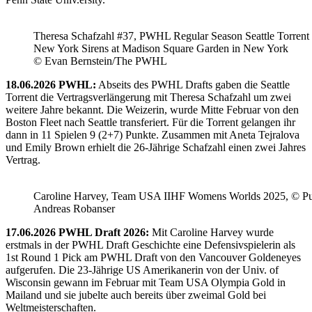
Theresa Schafzahl #37, PWHL Regular Season Seattle Torrent 
New York Sirens at Madison Square Garden in New York
© Evan Bernstein/The PWHL
18.06.2026 PWHL:
Abseits des PWHL Drafts gaben die Seattle
Torrent die Vertragsverlängerung mit Theresa Schafzahl um zwei
weitere Jahre bekannt. Die Weizerin, wurde Mitte Februar von den
Boston Fleet nach Seattle transferiert. Für die Torrent gelangen ihr
dann in 11 Spielen 9 (2+7) Punkte. Zusammen mit Aneta Tejralova
und Emily Brown erhielt die 26-Jährige Schafzahl einen zwei Jahres
Vertrag.
Caroline Harvey, Team USA IIHF Womens Worlds 2025, © Puc
Andreas Robanser
17.06.2026 PWHL Draft 2026:
Mit Caroline Harvey wurde
erstmals in der PWHL Draft Geschichte eine Defensivspielerin als
1st Round 1 Pick am PWHL Draft von den Vancouver Goldeneyes
aufgerufen. Die 23-Jährige US Amerikanerin von der Univ. of
Wisconsin gewann im Februar mit Team USA Olympia Gold in
Mailand und sie jubelte auch bereits über zweimal Gold bei
Weltmeisterschaften.