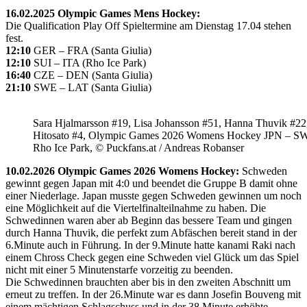
16.02.2025 Olympic Games Mens Hockey:
Die Qualification Play Off Spieltermine am Dienstag 17.04 stehen
fest.
12:10
GER – FRA (Santa Giulia)
12:10
SUI – ITA (Rho Ice Park)
16:40
CZE – DEN (Santa Giulia)
21:10
SWE – LAT (Santa Giulia)
Sara Hjalmarsson #19, Lisa Johansson #51, Hanna Thuvik #22
Hitosato #4, Olympic Games 2026 Womens Hockey JPN – S
Rho Ice Park, © Puckfans.at / Andreas Robanser
10.02.2026 Olympic Games 2026 Womens Hockey:
Schweden
gewinnt gegen Japan mit 4:0 und beendet die Gruppe B damit ohne
einer Niederlage. Japan musste gegen Schweden gewinnen um noch
eine Möglichkeit auf die Viertelfinalteilnahme zu haben. Die
Schwedinnen waren aber ab Beginn das bessere Team und gingen
durch Hanna Thuvik, die perfekt zum Abfäschen bereit stand in der
6.Minute auch in Führung. In der 9.Minute hatte kanami Raki nach
einem Chross Check gegen eine Schweden viel Glück um das Spiel
nicht mit einer 5 Minutenstarfe vorzeitig zu beenden.
Die Schwedinnen brauchten aber bis in den zweiten Abschnitt um
erneut zu treffen. In der 26.Minute war es dann Josefin Bouveng mit
einem mächtigen Schlagschuss und in der 38.Minute erhöhte