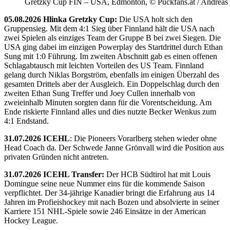
Gretzky Cup FIN – USA, Edmonton, © Puckfans.at / Andreas
05.08.2026 Hlinka Gretzky Cup:
Die USA holt sich den
Gruppensieg. Mit dem 4:1 Sieg über Finnland hält die USA nach
zwei Spielen als einziges Team der Gruppe B bei zwei Siegen. Die
USA ging dabei im einzigen Powerplay des Startdrittel durch Ethan
Sung mit 1:0 Führung. Im zweiten Abschnitt gab es einen offenen
Schlagabtausch mit leichten Vorteilen des US Team. Finnland
gelang durch Niklas Borgström, ebenfalls im einigen Überzahl des
gesamten Drittels aber der Ausgleich. Ein Doppelschlag durch den
zweiten Ethan Sung Treffer und Joey Cullen innerhalb von
zweieinhalb Minuten sorgten dann für die Vorentscheidung. Am
Ende riskierte Finnland alles und dies nutzte Becker Wenkus zum
4:1 Endstand.
31.07.2026 ICEHL
: Die Pioneers Vorarlberg stehen wieder ohne
Head Coach da. Der Schwede Janne Grönvall wird die Position aus
privaten Gründen nicht antreten.
31.07.2026 ICEHL Transfer:
Der HCB Südtirol hat mit Louis
Domingue seine neue Nummer eins für die kommende Saison
verpflichtet. Der 34-jährige Kanadier bringt die Erfahrung aus 14
Jahren im Profieishockey mit nach Bozen und absolvierte in seiner
Karriere 151 NHL-Spiele sowie 246 Einsätze in der American
Hockey League.