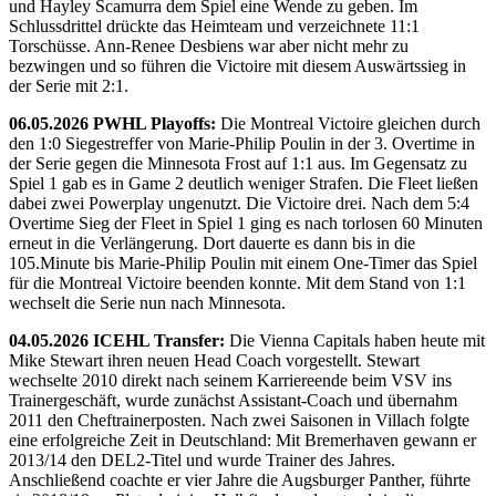
und Hayley Scamurra dem Spiel eine Wende zu geben. Im
Schlussdrittel drückte das Heimteam und verzeichnete 11:1
Torschüsse. Ann-Renee Desbiens war aber nicht mehr zu
bezwingen und so führen die Victoire mit diesem Auswärtssieg in
der Serie mit 2:1.
06.05.2026 PWHL Playoffs:
Die Montreal Victoire gleichen durch
den 1:0 Siegestreffer von Marie-Philip Poulin in der 3. Overtime in
der Serie gegen die Minnesota Frost auf 1:1 aus. Im Gegensatz zu
Spiel 1 gab es in Game 2 deutlich weniger Strafen. Die Fleet ließen
dabei zwei Powerplay ungenutzt. Die Victoire drei. Nach dem 5:4
Overtime Sieg der Fleet in Spiel 1 ging es nach torlosen 60 Minuten
erneut in die Verlängerung. Dort dauerte es dann bis in die
105.Minute bis Marie-Philip Poulin mit einem One-Timer das Spiel
für die Montreal Victoire beenden konnte. Mit dem Stand von 1:1
wechselt die Serie nun nach Minnesota.
04.05.2026 ICEHL Transfer:
Die Vienna Capitals haben heute mit
Mike Stewart ihren neuen Head Coach vorgestellt. Stewart
wechselte 2010 direkt nach seinem Karriereende beim VSV ins
Trainergeschäft, wurde zunächst Assistant-Coach und übernahm
2011 den Cheftrainerposten. Nach zwei Saisonen in Villach folgte
eine erfolgreiche Zeit in Deutschland: Mit Bremerhaven gewann er
2013/14 den DEL2-Titel und wurde Trainer des Jahres.
Anschließend coachte er vier Jahre die Augsburger Panther, führte