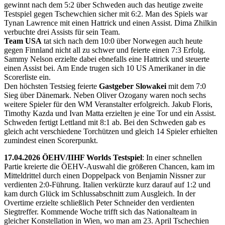
gewinnt nach dem 5:2 über Schweden auch das heutige zweite
Testspiel gegen Tschewchien sicher mit 6:2. Man des Spiels war
Tynan Lawrence mit einen Hattrick und einen Assist. Dima Zhilkin
verbuchte drei Assists für sein Team.
Team USA
tat sich nach dem 10:0 über Norwegen auch heute
gegen Finnland nicht all zu schwer und feierte einen 7:3 Erfolg.
Sammy Nelson erzielte dabei ebnefalls eine Hattrick und steuerte
einen Assist bei. Am Ende trugen sich 10 US Amerikaner in die
Scorerliste ein.
Den höchsten Testsieg feierte
Gastgeber Slowakei
mit dem 7:0
Sieg über Dänemark. Neben Oliver Ozogany waren noch sechs
weitere Spieler für den WM Veranstalter erfolgreich. Jakub Floris,
Timothy Kazda und Ivan Matta erzielten je eine Tor und ein Assist.
Schweden fertigt Lettland mit 8:1 ab. Bei den Schweden gab es
gleich acht verschiedene Torchützen und gleich 14 Spieler erhielten
zumindest einen Scorerpunkt.
17.04.2026 ÖEHV/IIHF Worlds Testspiel
: In einer schnellen
Partie kreierte die ÖEHV-Auswahl die größeren Chancen, kam im
Mitteldrittel durch einen Doppelpack von Benjamin Nissner zur
verdienten 2:0-Führung. Italien verkürzte kurz darauf auf 1:2 und
kam durch Glück im Schlussabschnitt zum Ausgleich. In der
Overtime erzielte schließlich Peter Schneider den verdienten
Siegtreffer. Kommende Woche trifft sich das Nationalteam in
gleicher Konstellation in Wien, wo man am 23. April Tschechien