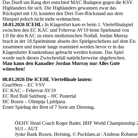
Das Duell um Rang drei entschied MAC Budapest gegen die KSV
Highlanders für sich. Die Highlanders gewannen zwar das
Rückspiel mit 1:0, konnten den Drei-Tore-Rückstand aus dem
Hinspiel jedoch nicht mehr wettmachen.
10.03.2026 ICEHL:
In Klagenfurt kam es beim 1. Viertelfinalspiel
zwischen den EC KAC und Fehervar AV19 beim Spielstand von
1:0 für den KAC zu einen medizinischen Notfall. Jordan Murray
brach in der 18.Spielminute abseits des Spielgeschehens auf dem Eis
zusammen und musste lange reanimiert werden bevor er in das
Klagenfurter Krankenhaus gebracht werden konnte. Das Spiel
wurde nach diesen Zwischenfall natürlicherweise abgebrochen.
Man kann den Kanadier Jordan Murray nur Alles Gute
wünschen!
08.03.2026 Die ICEHL Viertelfinale lauten:
Graz99ers – EC VSV
EC KAC – Fehervar AV19
EC Red Bull Salzburg – HC Pustertal
HC Bozen – Olimpija Ljubljana.
Erster Spieltag der Best of 7 Serie am Dienstag.
ÖEHV Head Coach Roger Bader, IIHF World Championship 
SUI – AUT
Jyske Bank Boxen, Herning, © Puckfans.at / Andreas Robanse