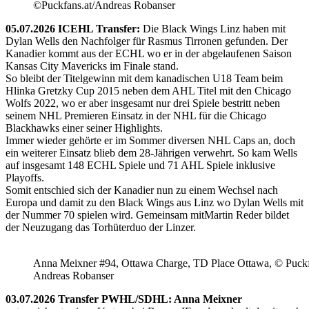
©Puckfans.at/Andreas Robanser
05.07.2026 ICEHL Transfer:
Die Black Wings Linz haben mit
Dylan Wells den Nachfolger für Rasmus Tirronen gefunden. Der
Kanadier kommt aus der ECHL wo er in der abgelaufenen Saison
Kansas City Mavericks im Finale stand.
So bleibt der Titelgewinn mit dem kanadischen U18 Team beim
Hlinka Gretzky Cup 2015 neben dem AHL Titel mit den Chicago
Wolfs 2022, wo er aber insgesamt nur drei Spiele bestritt neben
seinem NHL Premieren Einsatz in der NHL für die Chicago
Blackhawks einer seiner Highlights.
Immer wieder gehörte er im Sommer diversen NHL Caps an, doch
ein weiterer Einsatz blieb dem 28-Jährigen verwehrt. So kam Wells
auf insgesamt 148 ECHL Spiele und 71 AHL Spiele inklusive
Playoffs.
Somit entschied sich der Kanadier nun zu einem Wechsel nach
Europa und damit zu den Black Wings aus Linz wo Dylan Wells mit
der Nummer 70 spielen wird. Gemeinsam mitMartin Reder bildet
der Neuzugang das Torhüterduo der Linzer.
Anna Meixner #94, Ottawa Charge, TD Place Ottawa, © Puckfa
Andreas Robanser
03.07.2026 Transfer PWHL/SDHL: Anna Meixner