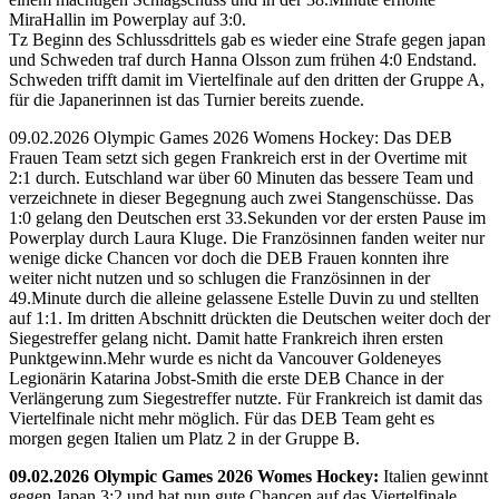
MiraHallin im Powerplay auf 3:0.
Tz Beginn des Schlussdrittels gab es wieder eine Strafe gegen japan
und Schweden traf durch Hanna Olsson zum frühen 4:0 Endstand.
Schweden trifft damit im Viertelfinale auf den dritten der Gruppe A,
für die Japanerinnen ist das Turnier bereits zuende.
09.02.2026 Olympic Games 2026 Womens Hockey: Das DEB
Frauen Team setzt sich gegen Frankreich erst in der Overtime mit
2:1 durch. Eutschland war über 60 Minuten das bessere Team und
verzeichnete in dieser Begegnung auch zwei Stangenschüsse. Das
1:0 gelang den Deutschen erst 33.Sekunden vor der ersten Pause im
Powerplay durch Laura Kluge. Die Französinnen fanden weiter nur
wenige dicke Chancen vor doch die DEB Frauen konnten ihre
weiter nicht nutzen und so schlugen die Französinnen in der
49.Minute durch die alleine gelassene Estelle Duvin zu und stellten
auf 1:1. Im dritten Abschnitt drückten die Deutschen weiter doch der
Siegestreffer gelang nicht. Damit hatte Frankreich ihren ersten
Punktgewinn.Mehr wurde es nicht da Vancouver Goldeneyes
Legionärin Katarina Jobst-Smith die erste DEB Chance in der
Verlängerung zum Siegestreffer nutzte. Für Frankreich ist damit das
Viertelfinale nicht mehr möglich. Für das DEB Team geht es
morgen gegen Italien um Platz 2 in der Gruppe B.
09.02.2026 Olympic Games 2026 Womes Hockey:
Italien gewinnt
gegen Japan 3:2 und hat nun gute Chancen auf das Viertelfinale.