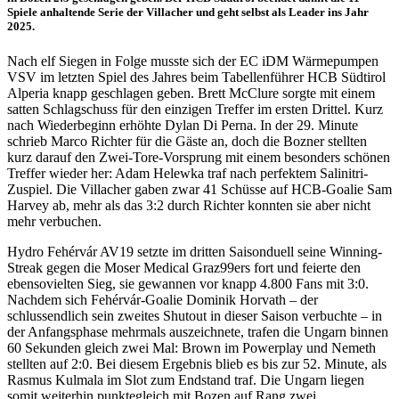
Spiele anhaltende Serie der Villacher und geht selbst als Leader ins Jahr
2025.
Nach elf Siegen in Folge musste sich der EC iDM Wärmepumpen
VSV im letzten Spiel des Jahres beim Tabellenführer HCB Südtirol
Alperia knapp geschlagen geben. Brett McClure sorgte mit einem
satten Schlagschuss für den einzigen Treffer im ersten Drittel. Kurz
nach Wiederbeginn erhöhte Dylan Di Perna. In der 29. Minute
schrieb Marco Richter für die Gäste an, doch die Bozner stellten
kurz darauf den Zwei-Tore-Vorsprung mit einem besonders schönen
Treffer wieder her: Adam Helewka traf nach perfektem Salinitri-
Zuspiel. Die Villacher gaben zwar 41 Schüsse auf HCB-Goalie Sam
Harvey ab, mehr als das 3:2 durch Richter konnten sie aber nicht
mehr verbuchen.
Hydro Fehérvár AV19 setzte im dritten Saisonduell seine Winning-
Streak gegen die Moser Medical Graz99ers fort und feierte den
ebensovielten Sieg, sie gewannen vor knapp 4.800 Fans mit 3:0.
Nachdem sich Fehérvár-Goalie Dominik Horvath – der
schlussendlich sein zweites Shutout in dieser Saison verbuchte – in
der Anfangsphase mehrmals auszeichnete, trafen die Ungarn binnen
60 Sekunden gleich zwei Mal: Brown im Powerplay und Nemeth
stellten auf 2:0. Bei diesem Ergebnis blieb es bis zur 52. Minute, als
Rasmus Kulmala im Slot zum Endstand traf. Die Ungarn liegen
somit weiterhin punktegleich mit Bozen auf Rang zwei.