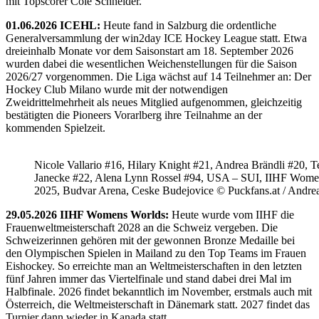
mit Topscorer Cole Schneider.
01.06.2026 ICEHL:
Heute fand in Salzburg die ordentliche
Generalversammlung der win2day ICE Hockey League statt. Etwa
dreieinhalb Monate vor dem Saisonstart am 18. September 2026
wurden dabei die wesentlichen Weichenstellungen für die Saison
2026/27 vorgenommen. Die Liga wächst auf 14 Teilnehmer an: Der
Hockey Club Milano wurde mit der notwendigen
Zweidrittelmehrheit als neues Mitglied aufgenommen, gleichzeitig
bestätigten die Pioneers Vorarlberg ihre Teilnahme an der
kommenden Spielzeit.
Nicole Vallario #16, Hilary Knight #21, Andrea Brändli #20, T
Janecke #22, Alena Lynn Rossel #94, USA – SUI, IIHF Wome
2025, Budvar Arena, Ceske Budejovice © Puckfans.at / Andre
29.05.2026 IIHF Womens Worlds:
Heute wurde vom IIHF die
Frauenweltmeisterschaft 2028 an die Schweiz vergeben. Die
Schweizerinnen gehören mit der gewonnen Bronze Medaille bei
den Olympischen Spielen in Mailand zu den Top Teams im Frauen
Eishockey. So erreichte man an Weltmeisterschaften in den letzten
fünf Jahren immer das Viertelfinale und stand dabei drei Mal im
Halbfinale. 2026 findet bekanntlich im November, erstmals auch mit
Österreich, die Weltmeisterschaft in Dänemark statt. 2027 findet das
Turnier dann wieder in Kanada statt.