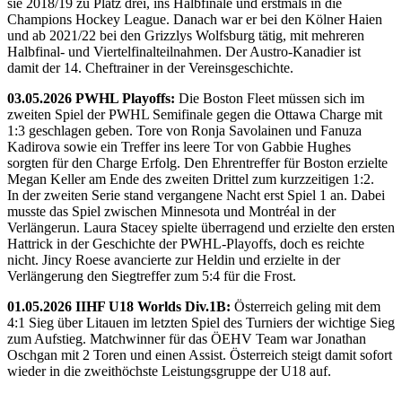
sie 2018/19 zu Platz drei, ins Halbfinale und erstmals in die
Champions Hockey League. Danach war er bei den Kölner Haien
und ab 2021/22 bei den Grizzlys Wolfsburg tätig, mit mehreren
Halbfinal- und Viertelfinalteilnahmen. Der Austro-Kanadier ist
damit der 14. Cheftrainer in der Vereinsgeschichte.
03.05.2026 PWHL Playoffs:
Die Boston Fleet müssen sich im
zweiten Spiel der PWHL Semifinale gegen die Ottawa Charge mit
1:3 geschlagen geben. Tore von Ronja Savolainen und Fanuza
Kadirova sowie ein Treffer ins leere Tor von Gabbie Hughes
sorgten für den Charge Erfolg. Den Ehrentreffer für Boston erzielte
Megan Keller am Ende des zweiten Drittel zum kurzzeitigen 1:2.
In der zweiten Serie stand vergangene Nacht erst Spiel 1 an. Dabei
musste das Spiel zwischen Minnesota und Montréal in der
Verlängerun. Laura Stacey spielte überragend und erzielte den ersten
Hattrick in der Geschichte der PWHL-Playoffs, doch es reichte
nicht. Jincy Roese avancierte zur Heldin und erzielte in der
Verlängerung den Siegtreffer zum 5:4 für die Frost.
01.05.2026 IIHF U18 Worlds Div.1B:
Österreich geling mit dem
4:1 Sieg über Litauen im letzten Spiel des Turniers der wichtige Sieg
zum Aufstieg. Matchwinner für das ÖEHV Team war Jonathan
Oschgan mit 2 Toren und einen Assist. Österreich steigt damit sofort
wieder in die zweithöchste Leistungsgruppe der U18 auf.