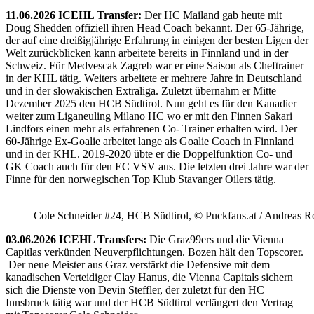
11.06.2026 ICEHL Transfer:
Der HC Mailand gab heute mit
Doug Shedden offiziell ihren Head Coach bekannt. Der 65-Jährige,
der auf eine dreißigjährige Erfahrung in einigen der besten Ligen der
Welt zurückblicken kann arbeitete bereits in Finnland und in der
Schweiz. Für Medvescak Zagreb war er eine Saison als Cheftrainer
in der KHL tätig. Weiters arbeitete er mehrere Jahre in Deutschland
und in der slowakischen Extraliga. Zuletzt übernahm er Mitte
Dezember 2025 den HCB Südtirol. Nun geht es für den Kanadier
weiter zum Liganeuling Milano HC wo er mit den Finnen Sakari
Lindfors einen mehr als erfahrenen Co- Trainer erhalten wird. Der
60-Jährige Ex-Goalie arbeitet lange als Goalie Coach in Finnland
und in der KHL. 2019-2020 übte er die Doppelfunktion Co- und
GK Coach auch für den EC VSV aus. Die letzten drei Jahre war der
Finne für den norwegischen Top Klub Stavanger Oilers tätig.
Cole Schneider #24, HCB Südtirol, © Puckfans.at / Andreas R
03.06.2026 ICEHL Transfers:
Die Graz99ers und die Vienna
Capitlas verkünden Neuverpflichtungen. Bozen hält den Topscorer.
Der neue Meister aus Graz verstärkt die Defensive mit dem
kanadischen Verteidiger Clay Hanus, die Vienna Capitals sichern
sich die Dienste von Devin Steffler, der zuletzt für den HC
Innsbruck tätig war und der HCB Südtirol verlängert den Vertrag