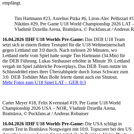
empfängt.
Tim Hartmann #23, Aurelius Pizka #6, Liron-Alec Pellizzari #16
Nikitins #29, Pre Game U18 World Championship 2026 LAT 
Vladimír Dzurilla Arena, Bratislava, © Puckfans.at / Andreas 
16.04.2026 IIHF U18 Worlds Pre-Game:
Das DEB U18 Team
setzt sich in einem flotten Testspiel für die U18 Weltmeisterschaft
gegen Lettland mit 3:0 durch. Nach torlosen 20 Minuten, wo
Lettland mehr vom Spiel hatte sorgte Tim Hartmann (34.Min) für
die DEB Führung. Lukas Steihauser erhöhte in Minute 39. Lettland
vergab im Spiel zahlreiche Powerplays, Das DEB Team nutzte im
Schlussdrittel eines ihrer Überzahlspiele durch Jonas Schwarz zum
3:0. DEB Torhüter Max Bolle feierte damit auch ein Shutout.
Mehr Fotos zum U18 Spiel LAT – GER 0:3
Carter Meyer #18, Felix Kvernstad #19, Pre Game U18 World
Championship 2026 USA – NOR, Vladimír Dzurilla Arena,
Bratislava, © Puckfans.at / Andreas Robanser
16.04.2026 IIHF U18 Worlds Pre-Game:
Die USA schlägt in
einem Test in Bratislava Norgwegen mit 10:0. Topscorer bei den US