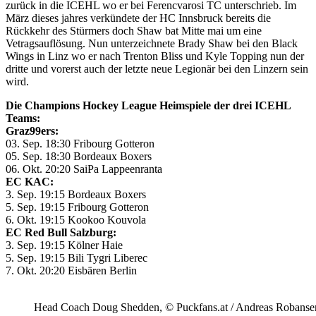
zurück in die ICEHL wo er bei Ferencvarosi TC unterschrieb. Im
März dieses jahres verkündete der HC Innsbruck bereits die
Rückkehr des Stürmers doch Shaw bat Mitte mai um eine
Vetragsauflösung. Nun unterzeichnete Brady Shaw bei den Black
Wings in Linz wo er nach Trenton Bliss und Kyle Topping nun der
dritte und vorerst auch der letzte neue Legionär bei den Linzern sein
wird.
Die Champions Hockey League Heimspiele der drei ICEHL
Teams:
Graz99ers:
03. Sep. 18:30 Fribourg Gotteron
05. Sep. 18:30 Bordeaux Boxers
06. Okt. 20:20 SaiPa Lappeenranta
EC KAC:
3. Sep. 19:15 Bordeaux Boxers
5. Sep. 19:15 Fribourg Gotteron
6. Okt. 19:15 Kookoo Kouvola
EC Red Bull Salzburg:
3. Sep. 19:15 Kölner Haie
5. Sep. 19:15 Bili Tygri Liberec
7. Okt. 20:20 Eisbären Berlin
Head Coach Doug Shedden, © Puckfans.at / Andreas Robanse