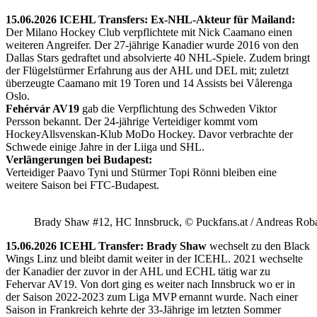
15.06.2026 ICEHL Transfers: Ex-NHL-Akteur für Mailand:
Der Milano Hockey Club verpflichtete mit Nick Caamano einen
weiteren Angreifer. Der 27-jährige Kanadier wurde 2016 von den
Dallas Stars gedraftet und absolvierte 40 NHL-Spiele. Zudem bringt
der Flügelstürmer Erfahrung aus der AHL und DEL mit; zuletzt
überzeugte Caamano mit 19 Toren und 14 Assists bei Vålerenga
Oslo.
Fehérvár AV19
gab die Verpflichtung des Schweden Viktor
Persson bekannt. Der 24-jährige Verteidiger kommt vom
HockeyAllsvenskan-Klub MoDo Hockey. Davor verbrachte der
Schwede einige Jahre in der Liiga und SHL.
Verlängerungen bei Budapest:
Verteidiger Paavo Tyni und Stürmer Topi Rönni bleiben eine
weitere Saison bei FTC-Budapest.
Brady Shaw #12, HC Innsbruck, © Puckfans.at / Andreas Rob
15.06.2026 ICEHL Transfer: Brady Shaw
wechselt zu den Black
Wings Linz und bleibt damit weiter in der ICEHL. 2021 wechselte
der Kanadier der zuvor in der AHL und ECHL tätig war zu
Fehervar AV19. Von dort ging es weiter nach Innsbruck wo er in
der Saison 2022-2023 zum Liga MVP ernannt wurde. Nach einer
Saison in Frankreich kehrte der 33-Jährige im letzten Sommer