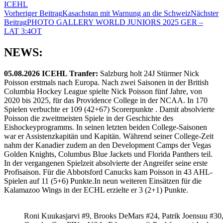
ICEHL
Beitragsnavigation
Vorheriger Beitrag
Kasachstan mit Warnung an die Schweiz
Nächster
Beitrag
PHOTO GALLERY WORLD JUNIORS 2025 GER –
LAT 3:4OT
NEWS:
05.08.2026 ICEHL Tranfer:
Salzburg holt 24J Stürmer Nick
Poisson erstmals nach Europa. Nach zwei Saisonen in der British
Columbia Hockey League spielte Nick Poisson fünf Jahre, von
2020 bis 2025, für das Providence College in der NCAA. In 170
Spielen verbuchte er 109 (42+67) Scorerpunkte . Damit absolvierte
Poisson die zweitmeisten Spiele in der Geschichte des
Eishockeyprogramms. In seinen letzten beiden College-Saisonen
war er Assistenzkapitän und Kapitän. Während seiner College-Zeit
nahm der Kanadier zudem an den Development Camps der Vegas
Golden Knights, Columbus Blue Jackets und Florida Panthers teil.
In der vergangenen Spielzeit absolvierte der Angreifer seine erste
Profisaison. Für die Abbotsford Canucks kam Poisson in 43 AHL-
Spielen auf 11 (5+6) Punkte.In neun weiteren Einsätzen für die
Kalamazoo Wings in der ECHL erzielte er 3 (2+1) Punkte.
Roni Kuukasjarvi #9, Brooks DeMars #24, Patrik Joensuu #30