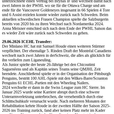
unterzeichnete einen Vertrag bei Brynas IF und wechselt damit nach
zwei Jahren in der PWHL wo sie für die Ottawa Charge und am
ende für die Vancouver Goldeneyes insgesamt in 66 Spielen 4 Tore
und 6 Assist erzielen konnte wieder zurück nach Schweden. Beim
aktuellen schwedischen Frauen Champion spielte die Salzburgerin
bereits von 2020 bis zu ihren Wechsel nach Nordamerika 2024.
Anna Meixner entschied sich nach dem Ende der PWHL Saison das
es wieder Zeit wäre zurück nach Schweden zu gehen.
29.06.2026 ICEHL Transfer:
Der Minlano HC hat mit Samuel Houde einen weiteren Stürmer
verpflichtet. Der ehemalige 5. Rinden Draft der Montréal Canadiens
wechselt nach zwei Jahren in derSchweiz, die alles als glücklich für
ihn verliefen zum Liganeuling.
Als Junior spielte der heute 26-Jährige bei den Chicoutimi
Saguenéens und als Kapitän seines Teams seine QMJHL Zeit
beendete. Anschließend spielte er in der Organisation der Pittsburgh
Penguins, bestritt 100 AHL-Spiele mit den Wilkes-Barre/Scranton
Penguins 61 ECHL-Partien mit den Wheeling Nailers.
2024 wechselte er dann in die Swiss League zum HC Sierre. Im
Januar 2025 wurde seine Karriere abrupt durch eine schwere
Unterarmverletzung unterbrochen, die versehentlich durch eine
Schlittschuhkufe verursacht wurde. Nach mehreren Monaten der
Rehabilitation kehrte Houde in der zweiten Hälfte der Saison 2025-
2026 ins Training zurück, fand aber keinen Platz mehr im Kader