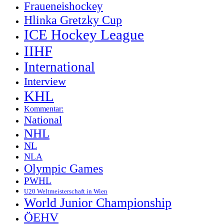
Fraueneishockey
Hlinka Gretzky Cup
ICE Hockey League
IIHF
International
Interview
KHL
Kommentar:
National
NHL
NL
NLA
Olympic Games
PWHL
U20 Weltmeisterschaft in Wien
World Junior Championship
ÖEHV