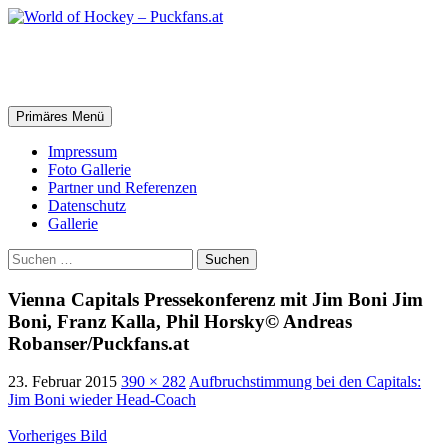
Zum
Inhalt
springen
World of Hockey – Puckfans.at
Suchen
Primäres Menü
Impressum
Foto Gallerie
Partner und Referenzen
Datenschutz
Gallerie
Suchen
nach:
Vienna Capitals Pressekonferenz mit Jim Boni Jim
Boni, Franz Kalla, Phil Horsky© Andreas
Robanser/Puckfans.at
23. Februar 2015
390 × 282
Aufbruchstimmung bei den Capitals:
Jim Boni wieder Head-Coach
Vorheriges Bild