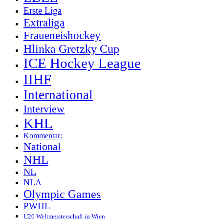
Erste Liga
Extraliga
Fraueneishockey
Hlinka Gretzky Cup
ICE Hockey League
IIHF
International
Interview
KHL
Kommentar:
National
NHL
NL
NLA
Olympic Games
PWHL
U20 Weltmeisterschaft in Wien