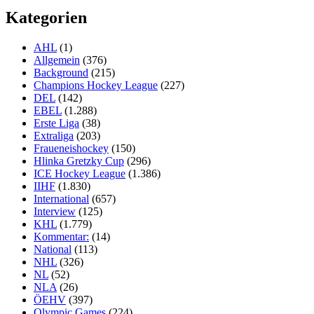
Kategorien
AHL
(1)
Allgemein
(376)
Background
(215)
Champions Hockey League
(227)
DEL
(142)
EBEL
(1.288)
Erste Liga
(38)
Extraliga
(203)
Fraueneishockey
(150)
Hlinka Gretzky Cup
(296)
ICE Hockey League
(1.386)
IIHF
(1.830)
International
(657)
Interview
(125)
KHL
(1.779)
Kommentar:
(14)
National
(113)
NHL
(326)
NL
(52)
NLA
(26)
ÖEHV
(397)
Olympic Games
(224)