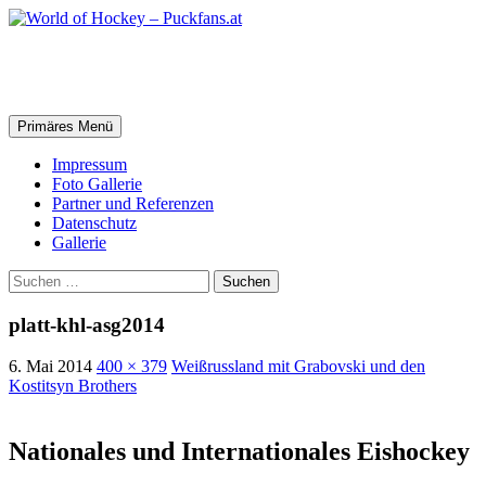
Zum
Inhalt
springen
World of Hockey – Puckfans.at
Suchen
Primäres Menü
Impressum
Foto Gallerie
Partner und Referenzen
Datenschutz
Gallerie
Suchen
nach:
platt-khl-asg2014
6. Mai 2014
400 × 379
Weißrussland mit Grabovski und den
Kostitsyn Brothers
Nationales und Internationales Eishockey