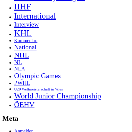
IIHF
International
Interview
KHL
Kommentar:
National
NHL
NL
NLA
Olympic Games
PWHL
U20 Weltmeisterschaft in Wien
World Junior Championship
ÖEHV
Meta
Anmelden