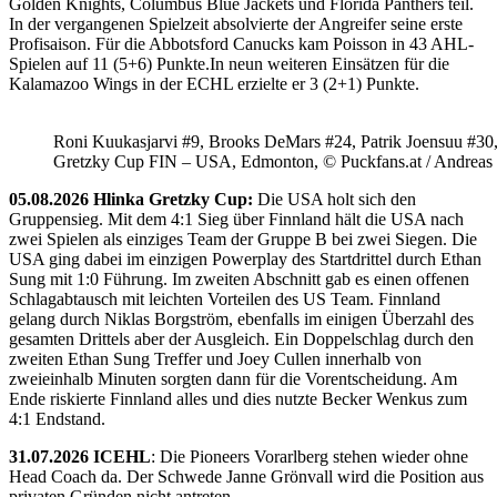
Golden Knights, Columbus Blue Jackets und Florida Panthers teil.
In der vergangenen Spielzeit absolvierte der Angreifer seine erste
Profisaison. Für die Abbotsford Canucks kam Poisson in 43 AHL-
Spielen auf 11 (5+6) Punkte.In neun weiteren Einsätzen für die
Kalamazoo Wings in der ECHL erzielte er 3 (2+1) Punkte.
Roni Kuukasjarvi #9, Brooks DeMars #24, Patrik Joensuu #30
Gretzky Cup FIN – USA, Edmonton, © Puckfans.at / Andreas
05.08.2026 Hlinka Gretzky Cup:
Die USA holt sich den
Gruppensieg. Mit dem 4:1 Sieg über Finnland hält die USA nach
zwei Spielen als einziges Team der Gruppe B bei zwei Siegen. Die
USA ging dabei im einzigen Powerplay des Startdrittel durch Ethan
Sung mit 1:0 Führung. Im zweiten Abschnitt gab es einen offenen
Schlagabtausch mit leichten Vorteilen des US Team. Finnland
gelang durch Niklas Borgström, ebenfalls im einigen Überzahl des
gesamten Drittels aber der Ausgleich. Ein Doppelschlag durch den
zweiten Ethan Sung Treffer und Joey Cullen innerhalb von
zweieinhalb Minuten sorgten dann für die Vorentscheidung. Am
Ende riskierte Finnland alles und dies nutzte Becker Wenkus zum
4:1 Endstand.
31.07.2026 ICEHL
: Die Pioneers Vorarlberg stehen wieder ohne
Head Coach da. Der Schwede Janne Grönvall wird die Position aus
privaten Gründen nicht antreten.