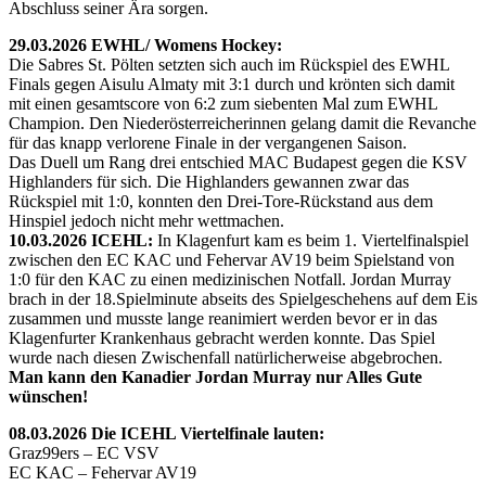
Abschluss seiner Ära sorgen.
29.03.2026 EWHL/ Womens Hockey:
Die Sabres St. Pölten setzten sich auch im Rückspiel des EWHL
Finals gegen Aisulu Almaty mit 3:1 durch und krönten sich damit
mit einen gesamtscore von 6:2 zum siebenten Mal zum EWHL
Champion. Den Niederösterreicherinnen gelang damit die Revanche
für das knapp verlorene Finale in der vergangenen Saison.
Das Duell um Rang drei entschied MAC Budapest gegen die KSV
Highlanders für sich. Die Highlanders gewannen zwar das
Rückspiel mit 1:0, konnten den Drei-Tore-Rückstand aus dem
Hinspiel jedoch nicht mehr wettmachen.
10.03.2026 ICEHL:
In Klagenfurt kam es beim 1. Viertelfinalspiel
zwischen den EC KAC und Fehervar AV19 beim Spielstand von
1:0 für den KAC zu einen medizinischen Notfall. Jordan Murray
brach in der 18.Spielminute abseits des Spielgeschehens auf dem Eis
zusammen und musste lange reanimiert werden bevor er in das
Klagenfurter Krankenhaus gebracht werden konnte. Das Spiel
wurde nach diesen Zwischenfall natürlicherweise abgebrochen.
Man kann den Kanadier Jordan Murray nur Alles Gute
wünschen!
08.03.2026 Die ICEHL Viertelfinale lauten:
Graz99ers – EC VSV
EC KAC – Fehervar AV19