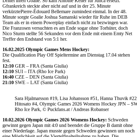
Drittel ihren Goalie. So kam Antoine Keller für Junca ersetzt.
Gfrankreich steckte aber nicht auf und in der 25. Minute
verkürztePierre-Édouard Bellemare zumindest einmal. In der 48.
Minute sorgte Goalie Joshua Samanski wieder für Ruhe im DEB
Team als er in einem Powerplay einfach nicht zu bezwingen war.
Die Franzosen versuchten es am Ende sogar ohne Torhüter, doch
Nico Sturm stellte 56 Sekunden vor dem Ende mit einem Emty Net
Treffer den Endstand von 5:1 her.
16.02.2025 Olympic Games Mens Hockey:
Die Qualification Play Off Spieltermine am Dienstag 17.04 stehen
fest.
12:10
GER – FRA (Santa Giulia)
12:10
SUI – ITA (Rho Ice Park)
16:40
CZE – DEN (Santa Giulia)
21:10
SWE – LAT (Santa Giulia)
Sara Hjalmarsson #19, Lisa Johansson #51, Hanna Thuvik #22
Hitosato #4, Olympic Games 2026 Womens Hockey JPN – S
Rho Ice Park, © Puckfans.at / Andreas Robanser
10.02.2026 Olympic Games 2026 Womens Hockey:
Schweden
gewinnt gegen Japan mit 4:0 und beendet die Gruppe B damit ohne
einer Niederlage. Japan musste gegen Schweden gewinnen um noch
eine Möglichkeit auf die Viertelfinalteilnahme zu haben. Die