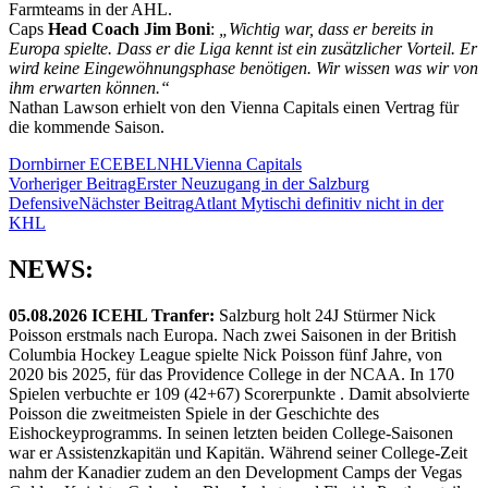
Farmteams in der AHL.
Caps
Head Coach Jim Boni
:
„Wichtig war, dass er bereits in
Europa spielte. Dass er die Liga kennt ist ein zusätzlicher Vorteil. Er
wird keine Eingewöhnungsphase benötigen. Wir wissen was wir von
ihm erwarten können.“
Nathan Lawson erhielt von den Vienna Capitals einen Vertrag für
die kommende Saison.
Dornbirner EC
EBEL
NHL
Vienna Capitals
Beitragsnavigation
Vorheriger Beitrag
Erster Neuzugang in der Salzburg
Defensive
Nächster Beitrag
Atlant Mytischi definitiv nicht in der
KHL
NEWS:
05.08.2026 ICEHL Tranfer:
Salzburg holt 24J Stürmer Nick
Poisson erstmals nach Europa. Nach zwei Saisonen in der British
Columbia Hockey League spielte Nick Poisson fünf Jahre, von
2020 bis 2025, für das Providence College in der NCAA. In 170
Spielen verbuchte er 109 (42+67) Scorerpunkte . Damit absolvierte
Poisson die zweitmeisten Spiele in der Geschichte des
Eishockeyprogramms. In seinen letzten beiden College-Saisonen
war er Assistenzkapitän und Kapitän. Während seiner College-Zeit
nahm der Kanadier zudem an den Development Camps der Vegas