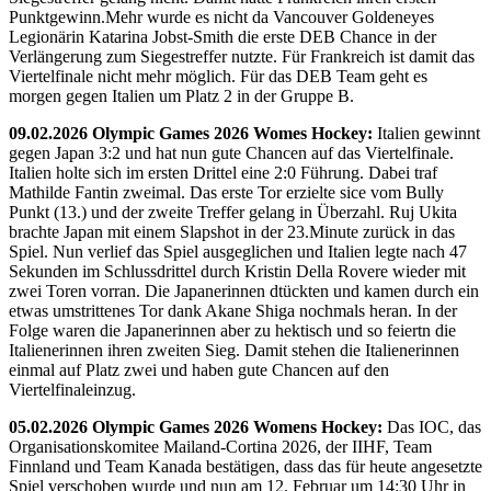
Punktgewinn.Mehr wurde es nicht da Vancouver Goldeneyes
Legionärin Katarina Jobst-Smith die erste DEB Chance in der
Verlängerung zum Siegestreffer nutzte. Für Frankreich ist damit das
Viertelfinale nicht mehr möglich. Für das DEB Team geht es
morgen gegen Italien um Platz 2 in der Gruppe B.
09.02.2026 Olympic Games 2026 Womes Hockey:
Italien gewinnt
gegen Japan 3:2 und hat nun gute Chancen auf das Viertelfinale.
Italien holte sich im ersten Drittel eine 2:0 Führung. Dabei traf
Mathilde Fantin zweimal. Das erste Tor erzielte sice vom Bully
Punkt (13.) und der zweite Treffer gelang in Überzahl. Ruj Ukita
brachte Japan mit einem Slapshot in der 23.Minute zurück in das
Spiel. Nun verlief das Spiel ausgeglichen und Italien legte nach 47
Sekunden im Schlussdrittel durch Kristin Della Rovere wieder mit
zwei Toren vorran. Die Japanerinnen dtückten und kamen durch ein
etwas umstrittenes Tor dank Akane Shiga nochmals heran. In der
Folge waren die Japanerinnen aber zu hektisch und so feiertn die
Italienerinnen ihren zweiten Sieg. Damit stehen die Italienerinnen
einmal auf Platz zwei und haben gute Chancen auf den
Viertelfinaleinzug.
05.02.2026 Olympic Games 2026 Womens Hockey:
Das IOC, das
Organisationskomitee Mailand-Cortina 2026, der IIHF, Team
Finnland und Team Kanada bestätigen, dass das für heute angesetzte
Spiel verschoben wurde und nun am 12. Februar um 14:30 Uhr in