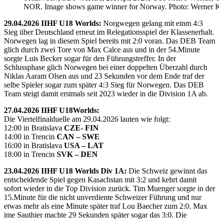
NOR. Image shows game winner for Norway. Photo: Werner K
29.04.2026 IIHF U18 Worlds:
Norgwegen gelang mit einm 4:3
Sieg über Deutschland erneut im Relegationsspiel der Klassenerhalt.
Norwegen lag in diesem Spiel bereits mit 2:0 voran. Das DEB Team
glich durch zwei Tore von Max Calce aus und in der 54.Minute
sorgte Luis Becker sogar für den Führungstreffer. In der
Schlussphase glich Norwegen bei einer doppelten Überzahl durch
Niklas Aaram Olsen aus und 23 Sekunden vor dem Ende traf der
selbe Spieler sogar zum später 4:3 Sieg für Norwegen. Das DEB
Team steigt damit erstmals seit 2023 wieder in die Division 1A ab.
27.04.2026 IIHF U18Worlds:
Die Viertelfinalduelle am 29.04.2026 lauten wie folgt:
12:00 in Bratislava
CZE- FIN
14:00 in Trencin
CAN – SWE
16:00 in Bratislava
USA – LAT
18:00 in Trencin
SVK – DEN
23.04.2026 IIHF U18 Worlds Div 1A:
Die Schweiz gewinnt das
entscheidende Spiel gegen Kasachstan mit 3:2 und kehrt damit
sofort wieder in die Top Division zurück. Tim Muenger sorgte in der
15.Minute für die nicht unverdiente Schweizer Führung und nur
etwas mehr als eine Minute später traf Lou Baecher zum 2:0. Max
ime Sauthier machte 29 Sekunden später sogar das 3:0. Die