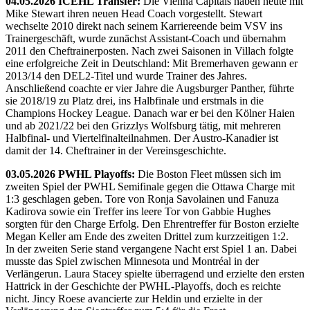
04.05.2026 ICEHL Transfer:
Die Vienna Capitals haben heute mit
Mike Stewart ihren neuen Head Coach vorgestellt. Stewart
wechselte 2010 direkt nach seinem Karriereende beim VSV ins
Trainergeschäft, wurde zunächst Assistant-Coach und übernahm
2011 den Cheftrainerposten. Nach zwei Saisonen in Villach folgte
eine erfolgreiche Zeit in Deutschland: Mit Bremerhaven gewann er
2013/14 den DEL2-Titel und wurde Trainer des Jahres.
Anschließend coachte er vier Jahre die Augsburger Panther, führte
sie 2018/19 zu Platz drei, ins Halbfinale und erstmals in die
Champions Hockey League. Danach war er bei den Kölner Haien
und ab 2021/22 bei den Grizzlys Wolfsburg tätig, mit mehreren
Halbfinal- und Viertelfinalteilnahmen. Der Austro-Kanadier ist
damit der 14. Cheftrainer in der Vereinsgeschichte.
03.05.2026 PWHL Playoffs:
Die Boston Fleet müssen sich im
zweiten Spiel der PWHL Semifinale gegen die Ottawa Charge mit
1:3 geschlagen geben. Tore von Ronja Savolainen und Fanuza
Kadirova sowie ein Treffer ins leere Tor von Gabbie Hughes
sorgten für den Charge Erfolg. Den Ehrentreffer für Boston erzielte
Megan Keller am Ende des zweiten Drittel zum kurzzeitigen 1:2.
In der zweiten Serie stand vergangene Nacht erst Spiel 1 an. Dabei
musste das Spiel zwischen Minnesota und Montréal in der
Verlängerun. Laura Stacey spielte überragend und erzielte den ersten
Hattrick in der Geschichte der PWHL-Playoffs, doch es reichte
nicht. Jincy Roese avancierte zur Heldin und erzielte in der