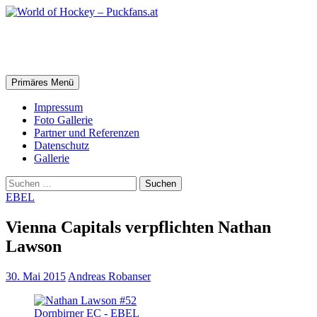
Zum
Inhalt
springen
World of Hockey – Puckfans.at
Suchen
Primäres Menü
Impressum
Foto Gallerie
Partner und Referenzen
Datenschutz
Gallerie
Suchen
nach:
EBEL
Vienna Capitals verpflichten Nathan
Lawson
30. Mai 2015
Andreas Robanser