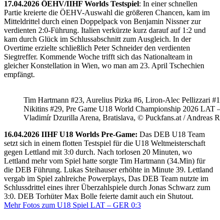
17.04.2026 ÖEHV/IIHF Worlds Testspiel
: In einer schnellen
Partie kreierte die ÖEHV-Auswahl die größeren Chancen, kam im
Mitteldrittel durch einen Doppelpack von Benjamin Nissner zur
verdienten 2:0-Führung. Italien verkürzte kurz darauf auf 1:2 und
kam durch Glück im Schlussabschnitt zum Ausgleich. In der
Overtime erzielte schließlich Peter Schneider den verdienten
Siegtreffer. Kommende Woche trifft sich das Nationalteam in
gleicher Konstellation in Wien, wo man am 23. April Tschechien
empfängt.
Tim Hartmann #23, Aurelius Pizka #6, Liron-Alec Pellizzari #16
Nikitins #29, Pre Game U18 World Championship 2026 LAT 
Vladimír Dzurilla Arena, Bratislava, © Puckfans.at / Andreas 
16.04.2026 IIHF U18 Worlds Pre-Game:
Das DEB U18 Team
setzt sich in einem flotten Testspiel für die U18 Weltmeisterschaft
gegen Lettland mit 3:0 durch. Nach torlosen 20 Minuten, wo
Lettland mehr vom Spiel hatte sorgte Tim Hartmann (34.Min) für
die DEB Führung. Lukas Steihauser erhöhte in Minute 39. Lettland
vergab im Spiel zahlreiche Powerplays, Das DEB Team nutzte im
Schlussdrittel eines ihrer Überzahlspiele durch Jonas Schwarz zum
3:0. DEB Torhüter Max Bolle feierte damit auch ein Shutout.
Mehr Fotos zum U18 Spiel LAT – GER 0:3