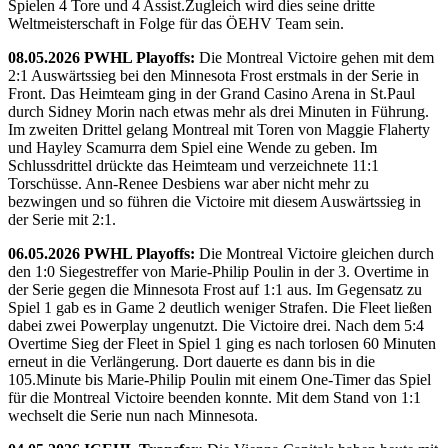
Spielen 4 Tore und 4 Assist.Zugleich wird dies seine dritte
Weltmeisterschaft in Folge für das ÖEHV Team sein.
08.05.2026 PWHL Playoffs:
Die Montreal Victoire gehen mit dem
2:1 Auswärtssieg bei den Minnesota Frost erstmals in der Serie in
Front. Das Heimteam ging in der Grand Casino Arena in St.Paul
durch Sidney Morin nach etwas mehr als drei Minuten in Führung.
Im zweiten Drittel gelang Montreal mit Toren von Maggie Flaherty
und Hayley Scamurra dem Spiel eine Wende zu geben. Im
Schlussdrittel drückte das Heimteam und verzeichnete 11:1
Torschüsse. Ann-Renee Desbiens war aber nicht mehr zu
bezwingen und so führen die Victoire mit diesem Auswärtssieg in
der Serie mit 2:1.
06.05.2026 PWHL Playoffs:
Die Montreal Victoire gleichen durch
den 1:0 Siegestreffer von Marie-Philip Poulin in der 3. Overtime in
der Serie gegen die Minnesota Frost auf 1:1 aus. Im Gegensatz zu
Spiel 1 gab es in Game 2 deutlich weniger Strafen. Die Fleet ließen
dabei zwei Powerplay ungenutzt. Die Victoire drei. Nach dem 5:4
Overtime Sieg der Fleet in Spiel 1 ging es nach torlosen 60 Minuten
erneut in die Verlängerung. Dort dauerte es dann bis in die
105.Minute bis Marie-Philip Poulin mit einem One-Timer das Spiel
für die Montreal Victoire beenden konnte. Mit dem Stand von 1:1
wechselt die Serie nun nach Minnesota.