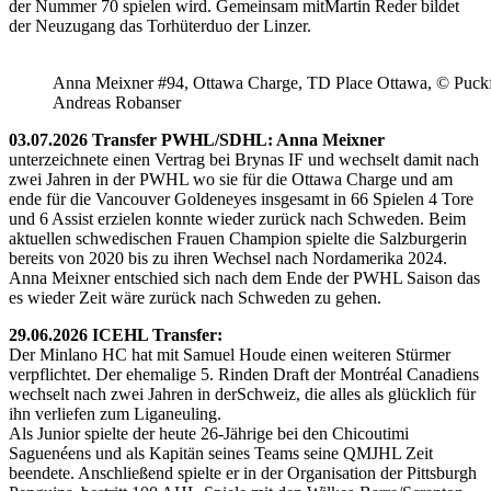
der Nummer 70 spielen wird. Gemeinsam mitMartin Reder bildet
der Neuzugang das Torhüterduo der Linzer.
Anna Meixner #94, Ottawa Charge, TD Place Ottawa, © Puckfa
Andreas Robanser
03.07.2026 Transfer PWHL/SDHL: Anna Meixner
unterzeichnete einen Vertrag bei Brynas IF und wechselt damit nach
zwei Jahren in der PWHL wo sie für die Ottawa Charge und am
ende für die Vancouver Goldeneyes insgesamt in 66 Spielen 4 Tore
und 6 Assist erzielen konnte wieder zurück nach Schweden. Beim
aktuellen schwedischen Frauen Champion spielte die Salzburgerin
bereits von 2020 bis zu ihren Wechsel nach Nordamerika 2024.
Anna Meixner entschied sich nach dem Ende der PWHL Saison das
es wieder Zeit wäre zurück nach Schweden zu gehen.
29.06.2026 ICEHL Transfer:
Der Minlano HC hat mit Samuel Houde einen weiteren Stürmer
verpflichtet. Der ehemalige 5. Rinden Draft der Montréal Canadiens
wechselt nach zwei Jahren in derSchweiz, die alles als glücklich für
ihn verliefen zum Liganeuling.
Als Junior spielte der heute 26-Jährige bei den Chicoutimi
Saguenéens und als Kapitän seines Teams seine QMJHL Zeit
beendete. Anschließend spielte er in der Organisation der Pittsburgh