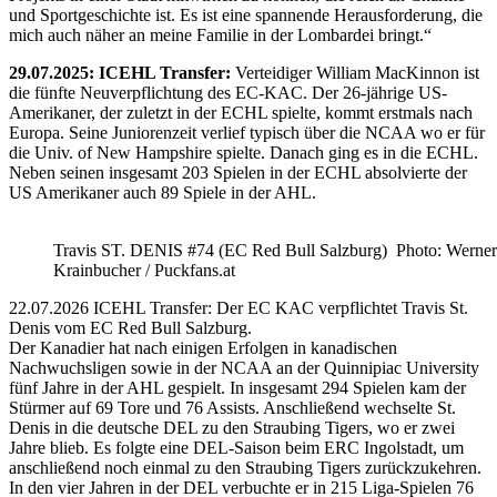
und Sportgeschichte ist. Es ist eine spannende Herausforderung, die
mich auch näher an meine Familie in der Lombardei bringt.“
29.07.2025: ICEHL Transfer:
Verteidiger William MacKinnon ist
die fünfte Neuverpflichtung des EC-KAC. Der 26-jährige US-
Amerikaner, der zuletzt in der ECHL spielte, kommt erstmals nach
Europa. Seine Juniorenzeit verlief typisch über die NCAA wo er für
die Univ. of New Hampshire spielte. Danach ging es in die ECHL.
Neben seinen insgesamt 203 Spielen in der ECHL absolvierte der
US Amerikaner auch 89 Spiele in der AHL.
Travis ST. DENIS #74 (EC Red Bull Salzburg) Photo: Werner
Krainbucher / Puckfans.at
22.07.2026 ICEHL Transfer: Der EC KAC verpflichtet Travis St.
Denis vom EC Red Bull Salzburg.
Der Kanadier hat nach einigen Erfolgen in kanadischen
Nachwuchsligen sowie in der NCAA an der Quinnipiac University
fünf Jahre in der AHL gespielt. In insgesamt 294 Spielen kam der
Stürmer auf 69 Tore und 76 Assists. Anschließend wechselte St.
Denis in die deutsche DEL zu den Straubing Tigers, wo er zwei
Jahre blieb. Es folgte eine DEL-Saison beim ERC Ingolstadt, um
anschließend noch einmal zu den Straubing Tigers zurückzukehren.
In den vier Jahren in der DEL verbuchte er in 215 Liga-Spielen 76