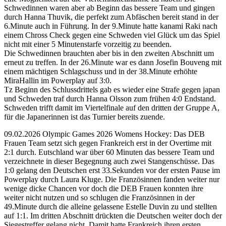
Schwedinnen waren aber ab Beginn das bessere Team und gingen
durch Hanna Thuvik, die perfekt zum Abfäschen bereit stand in der
6.Minute auch in Führung. In der 9.Minute hatte kanami Raki nach
einem Chross Check gegen eine Schweden viel Glück um das Spiel
nicht mit einer 5 Minutenstarfe vorzeitig zu beenden.
Die Schwedinnen brauchten aber bis in den zweiten Abschnitt um
erneut zu treffen. In der 26.Minute war es dann Josefin Bouveng mit
einem mächtigen Schlagschuss und in der 38.Minute erhöhte
MiraHallin im Powerplay auf 3:0.
Tz Beginn des Schlussdrittels gab es wieder eine Strafe gegen japan
und Schweden traf durch Hanna Olsson zum frühen 4:0 Endstand.
Schweden trifft damit im Viertelfinale auf den dritten der Gruppe A,
für die Japanerinnen ist das Turnier bereits zuende.
09.02.2026 Olympic Games 2026 Womens Hockey: Das DEB
Frauen Team setzt sich gegen Frankreich erst in der Overtime mit
2:1 durch. Eutschland war über 60 Minuten das bessere Team und
verzeichnete in dieser Begegnung auch zwei Stangenschüsse. Das
1:0 gelang den Deutschen erst 33.Sekunden vor der ersten Pause im
Powerplay durch Laura Kluge. Die Französinnen fanden weiter nur
wenige dicke Chancen vor doch die DEB Frauen konnten ihre
weiter nicht nutzen und so schlugen die Französinnen in der
49.Minute durch die alleine gelassene Estelle Duvin zu und stellten
auf 1:1. Im dritten Abschnitt drückten die Deutschen weiter doch der
Siegestreffer gelang nicht. Damit hatte Frankreich ihren ersten