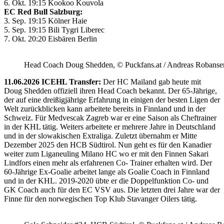
6. Okt. 19:15 Kookoo Kouvola
EC Red Bull Salzburg:
3. Sep. 19:15 Kölner Haie
5. Sep. 19:15 Bili Tygri Liberec
7. Okt. 20:20 Eisbären Berlin
Head Coach Doug Shedden, © Puckfans.at / Andreas Robanse
11.06.2026 ICEHL Transfer:
Der HC Mailand gab heute mit
Doug Shedden offiziell ihren Head Coach bekannt. Der 65-Jährige,
der auf eine dreißigjährige Erfahrung in einigen der besten Ligen der
Welt zurückblicken kann arbeitete bereits in Finnland und in der
Schweiz. Für Medvescak Zagreb war er eine Saison als Cheftrainer
in der KHL tätig. Weiters arbeitete er mehrere Jahre in Deutschland
und in der slowakischen Extraliga. Zuletzt übernahm er Mitte
Dezember 2025 den HCB Südtirol. Nun geht es für den Kanadier
weiter zum Liganeuling Milano HC wo er mit den Finnen Sakari
Lindfors einen mehr als erfahrenen Co- Trainer erhalten wird. Der
60-Jährige Ex-Goalie arbeitet lange als Goalie Coach in Finnland
und in der KHL. 2019-2020 übte er die Doppelfunktion Co- und
GK Coach auch für den EC VSV aus. Die letzten drei Jahre war der
Finne für den norwegischen Top Klub Stavanger Oilers tätig.