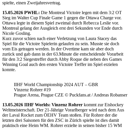
spielte, einen Zweijahresvertrag.
15.05.2026 PWHL:
Die Montreal Victoire legen mit dem 3:2 OT
Sieg im Walter Cup Finale Game 1 gegen die Ottawa Charge vor.
Ottawa legte in diesem Spiel zweimal durch Rebecca Leslie vor.
Montreal gelang der Ausgleich erst drei Sekunden vor Ende durch
Nicole Gosling.
Kurz zuvor schien nach einer Verletzung von Laura Stacey das
Spiel für die Victoire Spielerin gelaufen zu sein. Musste sie doch
vom Eis getragen werden. In der Overtime kam sie aber doch
zurück und gab dann in der 63.Minute die entscheidende Vorarbeit
für den 3:2 Siegestreffer durch Abby Roque die neben des Games
Winning Goal auch den ersten Victoire Treffer im Spiel erzielen
konnte.
IIHF World Championship 2024 AUT – GBR
Vinzenz Rohrer #19
Prague Arena, Prague CZE © Puckfans.at / Andreas Robanser
13.05.2026 IIHF Worlds: Vinzenz Rohrer
kommt zur Eishockey
Weltmeisterschaft. Der 21-Jährige Vorarlberger wird nach dem Aus
der Laval Rocket zum ÖEHV Team stoßen. Für Rohrer der die
letzten drei Saisonen für den ZSC in Zürich spielte ist dies damit
praktisch eine Heim WM. Rohrer erzielte in seinen bisher 15 WM