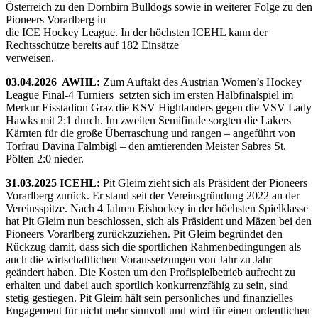
Österreich zu den Dornbirn Bulldogs sowie in weiterer Folge zu den
Pioneers Vorarlberg in
die ICE Hockey League. In der höchsten ICEHL kann der
Rechtsschütze bereits auf 182 Einsätze
verweisen.
03.04.2026 AWHL:
Zum Auftakt des Austrian Women’s Hockey
League Final-4 Turniers setzten sich im ersten Halbfinalspiel im
Merkur Eisstadion Graz die KSV Highlanders gegen die VSV Lady
Hawks mit 2:1 durch. Im zweiten Semifinale sorgten die Lakers
Kärnten für die große Überraschung und rangen – angeführt von
Torfrau Davina Falmbigl – den amtierenden Meister Sabres St.
Pölten 2:0 nieder.
31.03.2025 ICEHL:
Pit Gleim zieht sich als Präsident der Pioneers
Vorarlberg zurück. Er stand seit der Vereinsgründung 2022 an der
Vereinsspitze. Nach 4 Jahren Eishockey in der höchsten Spielklasse
hat Pit Gleim nun beschlossen, sich als Präsident und Mäzen bei den
Pioneers Vorarlberg zurückzuziehen. Pit Gleim begründet den
Rückzug damit, dass sich die sportlichen Rahmenbedingungen als
auch die wirtschaftlichen Voraussetzungen von Jahr zu Jahr
geändert haben. Die Kosten um den Profispielbetrieb aufrecht zu
erhalten und dabei auch sportlich konkurrenzfähig zu sein, sind
stetig gestiegen. Pit Gleim hält sein persönliches und finanzielles
Engagement für nicht mehr sinnvoll und wird für einen ordentlichen