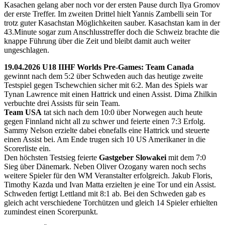
Kasachen gelang aber noch vor der ersten Pause durch Ilya Gromov
der erste Treffer. Im zweiten Drittel hielt Yannis Zambelli sein Tor
trotz guter Kasachstan Möglichkeiten sauber. Kasachstan kam in der
43.Minute sogar zum Anschlusstreffer doch die Schweiz brachte die
knappe Führung über die Zeit und bleibt damit auch weiter
ungeschlagen.
19.04.2026 U18 IIHF Worlds Pre-Games: Team Canada
gewinnt nach dem 5:2 über Schweden auch das heutige zweite
Testspiel gegen Tschewchien sicher mit 6:2. Man des Spiels war
Tynan Lawrence mit einen Hattrick und einen Assist. Dima Zhilkin
verbuchte drei Assists für sein Team.
Team USA
tat sich nach dem 10:0 über Norwegen auch heute
gegen Finnland nicht all zu schwer und feierte einen 7:3 Erfolg.
Sammy Nelson erzielte dabei ebnefalls eine Hattrick und steuerte
einen Assist bei. Am Ende trugen sich 10 US Amerikaner in die
Scorerliste ein.
Den höchsten Testsieg feierte
Gastgeber Slowakei
mit dem 7:0
Sieg über Dänemark. Neben Oliver Ozogany waren noch sechs
weitere Spieler für den WM Veranstalter erfolgreich. Jakub Floris,
Timothy Kazda und Ivan Matta erzielten je eine Tor und ein Assist.
Schweden fertigt Lettland mit 8:1 ab. Bei den Schweden gab es
gleich acht verschiedene Torchützen und gleich 14 Spieler erhielten
zumindest einen Scorerpunkt.