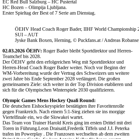
EC Red Bull Salzburg – HC Pustertal
HC Bozen – Olimpija Ljubljana.
Erster Spieltag der Best of 7 Serie am Dienstag.
ÖEHV Head Coach Roger Bader, IIHF World Championship 
SUI – AUT
Jyske Bank Boxen, Herning, © Puckfans.at / Andreas Robanse
02.03.2026 ÖEHV:
Roger Bader bleibt Sportdirektor und Herren-
Teamchef bis 2028.
Der ÖEHV geht den erfolgreichen Weg mit Sportdirektor und
Herren-Head Coach Roger Bader weiter. Noch vor Beginn der
WM-Vorbereitung wurde der Vertrag des Schweizers um weitere
zwei Jahre bis Ende September 2028 verlängert. Die großen
gemeinsamen Ziele: sich weiter in der Top Division etablieren und
sich für die Olympischen Winterspiele 2030 qualifizieren.
Olympic Games Mens Hockey Quali Round:
Die deutschen Eishockeyspieler bestätigten ihre Favoritenrolle
gegen Frankreich. Nach einem 5:1-Sieg ziehen sie ins morgige
Viertelfinale ein, wo die Slowakei wartet.
Das Team von Trainer Harold Kreis ging im ersten Drittel mit drei
Toren in Führung.Leon Draisaitl,Frederik Tiffels und J.J. Peterka
trafen im Powerplay . Die Franzosen wechselten ab dem zweiten