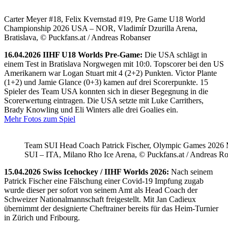
Carter Meyer #18, Felix Kvernstad #19, Pre Game U18 World
Championship 2026 USA – NOR, Vladimír Dzurilla Arena,
Bratislava, © Puckfans.at / Andreas Robanser
16.04.2026 IIHF U18 Worlds Pre-Game:
Die USA schlägt in
einem Test in Bratislava Norgwegen mit 10:0. Topscorer bei den US
Amerikanern war Logan Stuart mit 4 (2+2) Punkten. Victor Plante
(1+2) und Jamie Glance (0+3) kamen auf drei Scorerpunkte. 15
Spieler des Team USA konnten sich in dieser Begegnung in die
Scorerwertung eintragen. Die USA setzte mit Luke Carrithers,
Brady Knowling und Eli Winters alle drei Goalies ein.
Mehr Fotos zum Spiel
Team SUI Head Coach Patrick Fischer, Olympic Games 202
SUI – ITA, Milano Rho Ice Arena, © Puckfans.at / Andreas R
15.04.2026 Swiss Icehockey / IIHF Worlds 2026:
Nach seinem
Patrick Fischer eine Fälschung einer Covid-19 Impfung zugab
wurde dieser per sofort von seinem Amt als Head Coach der
Schweizer Nationalmannschaft freigestellt. Mit Jan Cadieux
übernimmt der designierte Cheftrainer bereits für das Heim-Turnier
in Zürich und Fribourg.