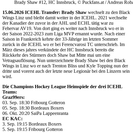
Brady Shaw #12, HC Innsbruck, © Puckfans.at / Andreas Rob
15.06.2026 ICEHL Transfer: Brady Shaw
wechselt zu den Black
Wings Linz und bleibt damit weiter in der ICEHL. 2021 wechselte
der Kanadier der zuvor in der AHL und ECHL tätig war zu
Fehervar AV19. Von dort ging es weiter nach Innsbruck wo er in
der Saison 2022-2023 zum Liga MVP ernannt wurde. Nach einer
Saison in Frankreich kehrte der 33-Jährige im letzten Sommer
zurück in die ICEHL wo er bei Ferencvarosi TC unterschrieb. Im
März dieses jahres verkündete der HC Innsbruck bereits die
Rückkehr des Stürmers doch Shaw bat Mitte mai um eine
Vetragsauflösung. Nun unterzeichnete Brady Shaw bei den Black
Wings in Linz wo er nach Trenton Bliss und Kyle Topping nun der
dritte und vorerst auch der letzte neue Legionär bei den Linzern sein
wird.
Die Champions Hockey League Heimspiele der drei ICEHL
Teams:
Graz99ers:
03. Sep. 18:30 Fribourg Gotteron
05. Sep. 18:30 Bordeaux Boxers
06. Okt. 20:20 SaiPa Lappeenranta
EC KAC:
3. Sep. 19:15 Bordeaux Boxers
5. Sep. 19:15 Fribourg Gotteron