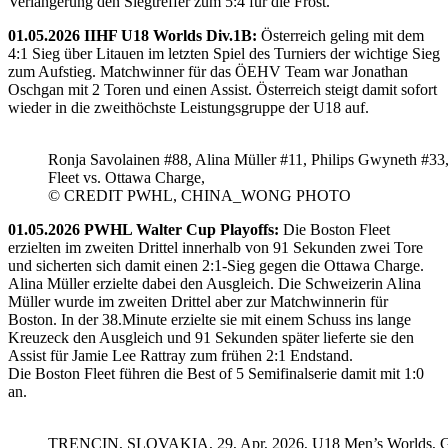
Verlängerung den Siegtreffer zum 5:4 für die Frost.
01.05.2026 IIHF U18 Worlds Div.1B:
Österreich geling mit dem
4:1 Sieg über Litauen im letzten Spiel des Turniers der wichtige Sieg
zum Aufstieg. Matchwinner für das ÖEHV Team war Jonathan
Oschgan mit 2 Toren und einen Assist. Österreich steigt damit sofort
wieder in die zweithöchste Leistungsgruppe der U18 auf.
Ronja Savolainen #88, Alina Müller #11, Philips Gwyneth #33
Fleet vs. Ottawa Charge,
© CREDIT PWHL, CHINA_WONG PHOTO
01.05.2026 PWHL Walter Cup Playoffs:
Die Boston Fleet
erzielten im zweiten Drittel innerhalb von 91 Sekunden zwei Tore
und sicherten sich damit einen 2:1-Sieg gegen die Ottawa Charge.
Alina Müller erzielte dabei den Ausgleich. Die Schweizerin Alina
Müller wurde im zweiten Drittel aber zur Matchwinnerin für
Boston. In der 38.Minute erzielte sie mit einem Schuss ins lange
Kreuzeck den Ausgleich und 91 Sekunden später lieferte sie den
Assist für Jamie Lee Rattray zum frühen 2:1 Endstand.
Die Boston Fleet führen die Best of 5 Semifinalserie damit mit 1:0
an.
TRENCIN, SLOVAKIA, 29, Apr, 2026, U18 Men’s Worlds, 