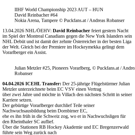
IIHF World Championship 2023 AUT – HUN
David Reinbacher #64
Nokia Arena, Tampere © Puckfans.at / Andreas Robanser
13.04.2026 NHL/ÖEHV:
David Reinbacher
feiert gestern Nacht
im Spiel der Montreal Canadians gegen die New York Islanders sein
NHL Debüt und ist damit der zehnte Österreicher in der besten Liga
der Welt. Gleich bei der Premiere im Hockeymekka gelingt dem
Vorarlberger ein Assist.
Julian Metzler #25, Pioneers Vorarlberg, © Puckfans.at / Andre
Robanser
04.04.2026 ICEHL Transfer:
Der 25-jährige Flügelstürmer Julian
Metzler unterzeichnete beim EC VSV einen Vertrag
über zwei Jahre und möchte in Villach den nächsten Schritt in seiner
Karriere setzen.
Der gebürtige Vorarlberger durchlief Teile seiner
Nachwuchsausbildung beim Dornbirner EC,
ehe es ihn früh in die Schweiz zog, wo er in Nachwuchsligen für
den Rheinthaler SC auflief.
Über die Stationen RB Hockey Akademie und EC Bregenzerwald
führte sein Weg zurück nach