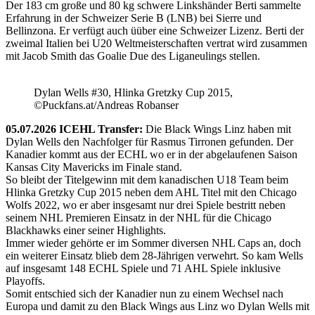
Der 183 cm große und 80 kg schwere Linkshänder Berti sammelte
Erfahrung in der Schweizer Serie B (LNB) bei Sierre und
Bellinzona. Er verfügt auch üüber eine Schweizer Lizenz. Berti der
zweimal Italien bei U20 Weltmeisterschaften vertrat wird zusammen
mit Jacob Smith das Goalie Due des Liganeulings stellen.
Dylan Wells #30, Hlinka Gretzky Cup 2015,
©Puckfans.at/Andreas Robanser
05.07.2026 ICEHL Transfer:
Die Black Wings Linz haben mit
Dylan Wells den Nachfolger für Rasmus Tirronen gefunden. Der
Kanadier kommt aus der ECHL wo er in der abgelaufenen Saison
Kansas City Mavericks im Finale stand.
So bleibt der Titelgewinn mit dem kanadischen U18 Team beim
Hlinka Gretzky Cup 2015 neben dem AHL Titel mit den Chicago
Wolfs 2022, wo er aber insgesamt nur drei Spiele bestritt neben
seinem NHL Premieren Einsatz in der NHL für die Chicago
Blackhawks einer seiner Highlights.
Immer wieder gehörte er im Sommer diversen NHL Caps an, doch
ein weiterer Einsatz blieb dem 28-Jährigen verwehrt. So kam Wells
auf insgesamt 148 ECHL Spiele und 71 AHL Spiele inklusive
Playoffs.
Somit entschied sich der Kanadier nun zu einem Wechsel nach
Europa und damit zu den Black Wings aus Linz wo Dylan Wells mit