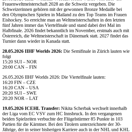
Frauenweltmeisterschaft 2028 an die Schweiz vergeben. Die
Schweizerinnen gehören mit der gewonnen Bronze Medaille bei
den Olympischen Spielen in Mailand zu den Top Teams im Frauen
Eishockey. So erreichte man an Weltmeisterschaften in den letzten
fünf Jahren immer das Viertelfinale und stand dabei drei Mal im
Halbfinale. 2026 findet bekanntlich im November, erstmals auch mit
Österreich, die Weltmeisterschaft in Dänemark statt. 2027 findet das
Turnier dann wieder in Kanada statt.
28.05.2026 IIHF Worlds 2026:
Die Semifinale in Zürich lauten wie
folgt
15:20 SUI – NOR
20:00 CAN – FIN
26.05.2026 IIHF Worlds 2026: Die Viertelfinale lauten:
16:20 FIN – CZE
16:20 CAN – USA
20:20 SUI – SWE
20:20 NOR – LAT
19.05.2026 ICEHL Transfer:
Nikita Scherbak wechselt innerhalb
der Liga vom EC VSV zum HC Innsbruck. In den vergangenen
beiden Spielzeiten verbuchte der Flügelstürmer 85 Punkte in 103
Partien für die Kärntner. Bei den Tirolern unterzeichnete der 30-
Jährige, der in seiner bisherigen Karriere auch in der NHL und KHL