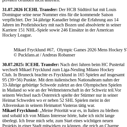
31.07.2026 ICEHL Transfer:
Der HCB Südtirol hat mit Louis
Domingue seine neue Nummer eins für die kommende Saison
verpflichtet. Der 34-jährige Kanadier bringt die Erfahrung aus 14
Jahren im Profieishockey mit nach Bozen und absolvierte in seiner
Karriere 151 NHL-Spiele sowie 246 Einsätze in der American
Hockey League.
Mikael Frycklund #67, Olympic Games 2026 Mens Hockey 
© Puckfans.at / Andreas Robanser
30.07.2025: ICEHL Transfer:
Nach drei Jahren beim HC Pustertal
wechselt Mikael Frycklund zum Liga-Neuling Milano Hockey
Club. In Bruneck brachte es Frycklund in 165 Spielen auf insgesamt
95 (39+56) Punkte. Mit dem italienischen Nationalteam nahm der
33-Jährige gebürtige Schwede zuletzt an den Olympischen Spielen
in Mailand so wie an der Weltmeisterschaft in der Schweiz teil.Vor
seinem Wechsel nach Österreich spielte der Stürmer nur in seiner
Heimat Schweden wo er neben 52 SHL Spielen meist in der
Allsvenskan in seinem Heimatort Vasteras tätig war.
Mikael Frycklund:
„Meine Priorität war es, in Italien zu bleiben
und sobald ich von Milans Interesse hörte, habe ich nicht lange
überlegt. Ich freue mich sehr, zum Start eines wichtigen neuen
Projekts in einer Stadt mitwirken zu können, die reich an Charme