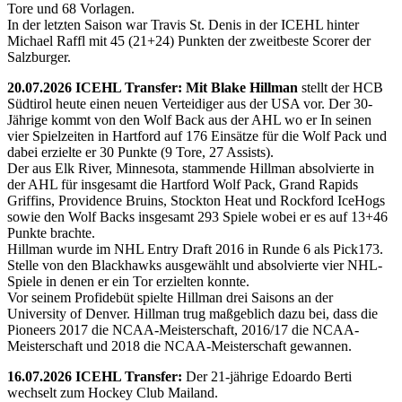
Tore und 68 Vorlagen.
In der letzten Saison war Travis St. Denis in der ICEHL hinter
Michael Raffl mit 45 (21+24) Punkten der zweitbeste Scorer der
Salzburger.
20.07.2026 ICEHL Transfer: Mit Blake Hillman
stellt der HCB
Südtirol heute einen neuen Verteidiger aus der USA vor. Der 30-
Jährige kommt von den Wolf Back aus der AHL wo er In seinen
vier Spielzeiten in Hartford auf 176 Einsätze für die Wolf Pack und
dabei erzielte er 30 Punkte (9 Tore, 27 Assists).
Der aus Elk River, Minnesota, stammende Hillman absolvierte in
der AHL für insgesamt die Hartford Wolf Pack, Grand Rapids
Griffins, Providence Bruins, Stockton Heat und Rockford IceHogs
sowie den Wolf Backs insgesamt 293 Spiele wobei er es auf 13+46
Punkte brachte.
Hillman wurde im NHL Entry Draft 2016 in Runde 6 als Pick173.
Stelle von den Blackhawks ausgewählt und absolvierte vier NHL-
Spiele in denen er ein Tor erzielten konnte.
Vor seinem Profidebüt spielte Hillman drei Saisons an der
University of Denver. Hillman trug maßgeblich dazu bei, dass die
Pioneers 2017 die NCAA-Meisterschaft, 2016/17 die NCAA-
Meisterschaft und 2018 die NCAA-Meisterschaft gewannen.
16.07.2026 ICEHL Transfer:
Der 21-jährige Edoardo Berti
wechselt zum Hockey Club Mailand.