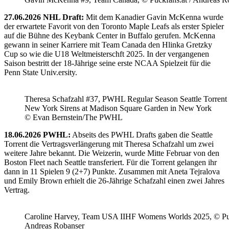
27.06.2026 NHL Draft:
Mit dem Kanadier Gavin McKenna wurde
der erwartete Favorit von den Toronto Maple Leafs als erster Spieler
auf die Bühne des Keybank Center in Buffalo gerufen. McKenna
gewann in seiner Karriere mit Team Canada den Hlinka Gretzky
Cup so wie die U18 Weltmeisterschft 2025. In der vergangenen
Saison bestritt der 18-Jährige seine erste NCAA Spielzeit für die
Penn State Univ.ersity.
Theresa Schafzahl #37, PWHL Regular Season Seattle Torrent 
New York Sirens at Madison Square Garden in New York
© Evan Bernstein/The PWHL
18.06.2026 PWHL:
Abseits des PWHL Drafts gaben die Seattle
Torrent die Vertragsverlängerung mit Theresa Schafzahl um zwei
weitere Jahre bekannt. Die Weizerin, wurde Mitte Februar von den
Boston Fleet nach Seattle transferiert. Für die Torrent gelangen ihr
dann in 11 Spielen 9 (2+7) Punkte. Zusammen mit Aneta Tejralova
und Emily Brown erhielt die 26-Jährige Schafzahl einen zwei Jahres
Vertrag.
Caroline Harvey, Team USA IIHF Womens Worlds 2025, © Puc
Andreas Robanser