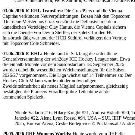
Cole Schneider #24, HCB Südtirol, © Puckfans.at / Andreas R
03.06.2026 ICEHL Transfers:
Die Graz99ers und die Vienna
Capitlas verkünden Neuverpflichtungen. Bozen hält den Topscorer.
Der neue Meister aus Graz verstärkt die Defensive mit dem
kanadischen Verteidiger Clay Hanus, die Vienna Capitals sichern
sich die Dienste von Devin Steffler, der zuletzt für den HC
Innsbruck tätig war und der HCB Südtirol verlängert den Vertrag
mit Topscorer Cole Schneider.
01.06.2026 ICEHL:
Heute fand in Salzburg die ordentliche
Generalversammlung der win2day ICE Hockey League statt. Etwa
dreieinhalb Monate vor dem Saisonstart am 18. September 2026
wurden dabei die wesentlichen Weichenstellungen für die Saison
2026/27 vorgenommen. Die Liga wächst auf 14 Teilnehmer an: Der
Hockey Club Milano wurde mit der notwendigen
Zweidrittelmehrheit als neues Mitglied aufgenommen, gleichzeitig
bestätigten die Pioneers Vorarlberg ihre Teilnahme an der
kommenden Spielzeit.
Nicole Vallario #16, Hilary Knight #21, Andrea Brändli #20, T
Janecke #22, Alena Lynn Rossel #94, USA – SUI, IIHF Wome
2025, Budvar Arena, Ceske Budejovice © Puckfans.at / Andre
29.05.2026 IIHF Womens Worlds:
Heute wurde vom IIHF die