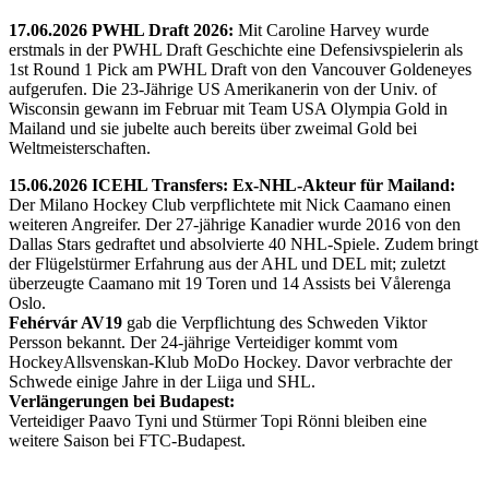
17.06.2026 PWHL Draft 2026:
Mit Caroline Harvey wurde
erstmals in der PWHL Draft Geschichte eine Defensivspielerin als
1st Round 1 Pick am PWHL Draft von den Vancouver Goldeneyes
aufgerufen. Die 23-Jährige US Amerikanerin von der Univ. of
Wisconsin gewann im Februar mit Team USA Olympia Gold in
Mailand und sie jubelte auch bereits über zweimal Gold bei
Weltmeisterschaften.
15.06.2026 ICEHL Transfers: Ex-NHL-Akteur für Mailand:
Der Milano Hockey Club verpflichtete mit Nick Caamano einen
weiteren Angreifer. Der 27-jährige Kanadier wurde 2016 von den
Dallas Stars gedraftet und absolvierte 40 NHL-Spiele. Zudem bringt
der Flügelstürmer Erfahrung aus der AHL und DEL mit; zuletzt
überzeugte Caamano mit 19 Toren und 14 Assists bei Vålerenga
Oslo.
Fehérvár AV19
gab die Verpflichtung des Schweden Viktor
Persson bekannt. Der 24-jährige Verteidiger kommt vom
HockeyAllsvenskan-Klub MoDo Hockey. Davor verbrachte der
Schwede einige Jahre in der Liiga und SHL.
Verlängerungen bei Budapest:
Verteidiger Paavo Tyni und Stürmer Topi Rönni bleiben eine
weitere Saison bei FTC-Budapest.