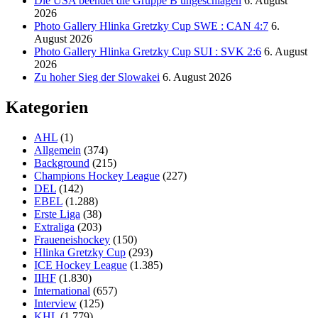
Die USA beendet die Gruppe B ungeschlagen
6. August
2026
Photo Gallery Hlinka Gretzky Cup SWE : CAN 4:7
6.
August 2026
Photo Gallery Hlinka Gretzky Cup SUI : SVK 2:6
6. August
2026
Zu hoher Sieg der Slowakei
6. August 2026
Kategorien
AHL
(1)
Allgemein
(374)
Background
(215)
Champions Hockey League
(227)
DEL
(142)
EBEL
(1.288)
Erste Liga
(38)
Extraliga
(203)
Fraueneishockey
(150)
Hlinka Gretzky Cup
(293)
ICE Hockey League
(1.385)
IIHF
(1.830)
International
(657)
Interview
(125)
KHL
(1.779)