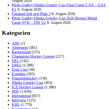
August 2026
Photo Gallery Hlinka Gretzky Cup Final Game CAN – USA
8:1
9. August 2026
Finnland holt sich Platz 3
8. August 2026
Photo Gallery Hlinka Gretzky Cup 2026 Bronze Medal
Game SVK – FIN 3:2
8. August 2026
Kategorien
AHL
(1)
Allgemein
(381)
Background
(215)
Champions Hockey League
(227)
DEL
(142)
EBEL
(1.288)
Erste Liga
(38)
Extraliga
(203)
Fraueneishockey
(150)
Hlinka Gretzky Cup
(303)
ICE Hockey League
(1.386)
IIHF
(1.830)
International
(657)
Interview
(125)
KHL
(1.779)
Kommentar:
(14)