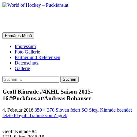
Zum
Inhalt
springen
World of Hockey – Puckfans.at
Suchen
Primäres Menü
Impressum
Foto Gallerie
Partner und Referenzen
Datenschutz
Gallerie
Suchen
nach:
Geoff Kinrade #4KHL Saison 2015-
16©Puckfans.at/Andreas Robanser
4. Februar 2016
350 × 370
Slovan feiert SO Sieg, Kinrade beendet
letzte Playoff Träume von Zagreb
Geoff Kinrade #4
KHL Saison 2015-16