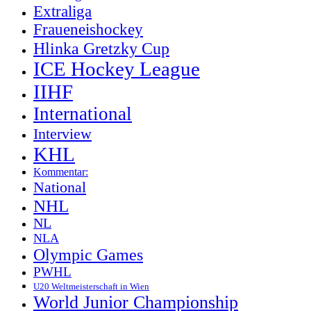
Extraliga
Fraueneishockey
Hlinka Gretzky Cup
ICE Hockey League
IIHF
International
Interview
KHL
Kommentar:
National
NHL
NL
NLA
Olympic Games
PWHL
U20 Weltmeisterschaft in Wien
World Junior Championship