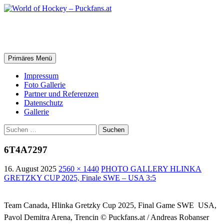
Zum
Inhalt
springen
World of Hockey – Puckfans.at
Suchen
Primäres Menü
Impressum
Foto Gallerie
Partner und Referenzen
Datenschutz
Gallerie
Suchen
nach:
6T4A7297
16. August 2025
2560 × 1440
PHOTO GALLERY HLINKA
GRETZKY CUP 2025, Finale SWE – USA 3:5
Team Canada, Hlinka Gretzky Cup 2025, Final Game SWE  USA,
Pavol Demitra Arena, Trencin © Puckfans.at / Andreas Robanser