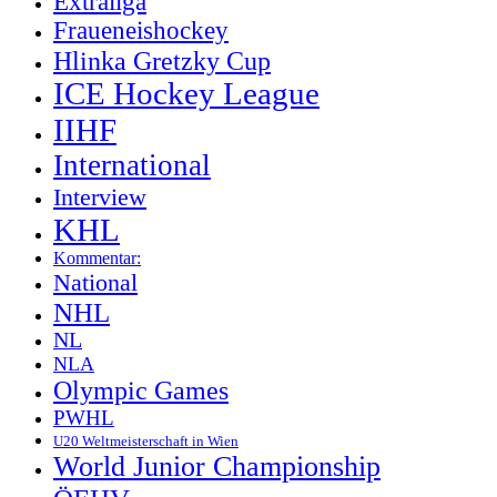
Extraliga
Fraueneishockey
Hlinka Gretzky Cup
ICE Hockey League
IIHF
International
Interview
KHL
Kommentar:
National
NHL
NL
NLA
Olympic Games
PWHL
U20 Weltmeisterschaft in Wien
World Junior Championship