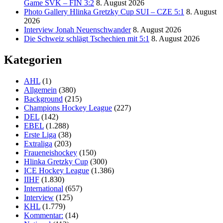
Game SVK – FIN 3:2
8. August 2026
Photo Gallery Hlinka Gretzky Cup SUI – CZE 5:1
8. August
2026
Interview Jonah Neuenschwander
8. August 2026
Die Schweiz schlägt Tschechien mit 5:1
8. August 2026
Kategorien
AHL
(1)
Allgemein
(380)
Background
(215)
Champions Hockey League
(227)
DEL
(142)
EBEL
(1.288)
Erste Liga
(38)
Extraliga
(203)
Fraueneishockey
(150)
Hlinka Gretzky Cup
(300)
ICE Hockey League
(1.386)
IIHF
(1.830)
International
(657)
Interview
(125)
KHL
(1.779)
Kommentar:
(14)