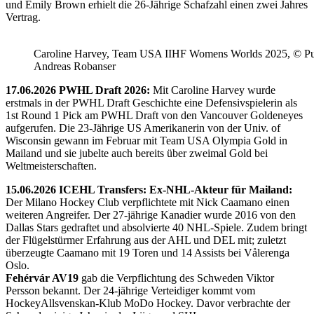
und Emily Brown erhielt die 26-Jährige Schafzahl einen zwei Jahres
Vertrag.
Caroline Harvey, Team USA IIHF Womens Worlds 2025, © Puc
Andreas Robanser
17.06.2026 PWHL Draft 2026:
Mit Caroline Harvey wurde
erstmals in der PWHL Draft Geschichte eine Defensivspielerin als
1st Round 1 Pick am PWHL Draft von den Vancouver Goldeneyes
aufgerufen. Die 23-Jährige US Amerikanerin von der Univ. of
Wisconsin gewann im Februar mit Team USA Olympia Gold in
Mailand und sie jubelte auch bereits über zweimal Gold bei
Weltmeisterschaften.
15.06.2026 ICEHL Transfers: Ex-NHL-Akteur für Mailand:
Der Milano Hockey Club verpflichtete mit Nick Caamano einen
weiteren Angreifer. Der 27-jährige Kanadier wurde 2016 von den
Dallas Stars gedraftet und absolvierte 40 NHL-Spiele. Zudem bringt
der Flügelstürmer Erfahrung aus der AHL und DEL mit; zuletzt
überzeugte Caamano mit 19 Toren und 14 Assists bei Vålerenga
Oslo.
Fehérvár AV19
gab die Verpflichtung des Schweden Viktor
Persson bekannt. Der 24-jährige Verteidiger kommt vom
HockeyAllsvenskan-Klub MoDo Hockey. Davor verbrachte der