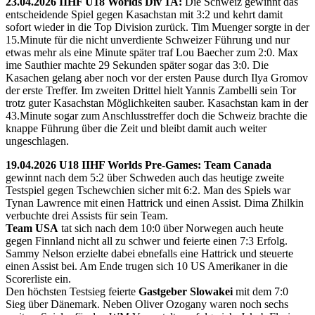
23.04.2026 IIHF U18 Worlds Div 1A:
Die Schweiz gewinnt das
entscheidende Spiel gegen Kasachstan mit 3:2 und kehrt damit
sofort wieder in die Top Division zurück. Tim Muenger sorgte in der
15.Minute für die nicht unverdiente Schweizer Führung und nur
etwas mehr als eine Minute später traf Lou Baecher zum 2:0. Max
ime Sauthier machte 29 Sekunden später sogar das 3:0. Die
Kasachen gelang aber noch vor der ersten Pause durch Ilya Gromov
der erste Treffer. Im zweiten Drittel hielt Yannis Zambelli sein Tor
trotz guter Kasachstan Möglichkeiten sauber. Kasachstan kam in der
43.Minute sogar zum Anschlusstreffer doch die Schweiz brachte die
knappe Führung über die Zeit und bleibt damit auch weiter
ungeschlagen.
19.04.2026 U18 IIHF Worlds Pre-Games: Team Canada
gewinnt nach dem 5:2 über Schweden auch das heutige zweite
Testspiel gegen Tschewchien sicher mit 6:2. Man des Spiels war
Tynan Lawrence mit einen Hattrick und einen Assist. Dima Zhilkin
verbuchte drei Assists für sein Team.
Team USA
tat sich nach dem 10:0 über Norwegen auch heute
gegen Finnland nicht all zu schwer und feierte einen 7:3 Erfolg.
Sammy Nelson erzielte dabei ebnefalls eine Hattrick und steuerte
einen Assist bei. Am Ende trugen sich 10 US Amerikaner in die
Scorerliste ein.
Den höchsten Testsieg feierte
Gastgeber Slowakei
mit dem 7:0
Sieg über Dänemark. Neben Oliver Ozogany waren noch sechs