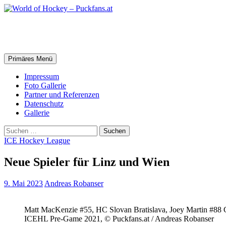
Zum
Inhalt
springen
World of Hockey – Puckfans.at
Suchen
Primäres Menü
Impressum
Foto Gallerie
Partner und Referenzen
Datenschutz
Gallerie
Suchen
nach:
ICE Hockey League
Neue Spieler für Linz und Wien
9. Mai 2023
Andreas Robanser
Matt MacKenzie #55, HC Slovan Bratislava, Joey Martin #88 
ICEHL Pre-Game 2021, © Puckfans.at / Andreas Robanser