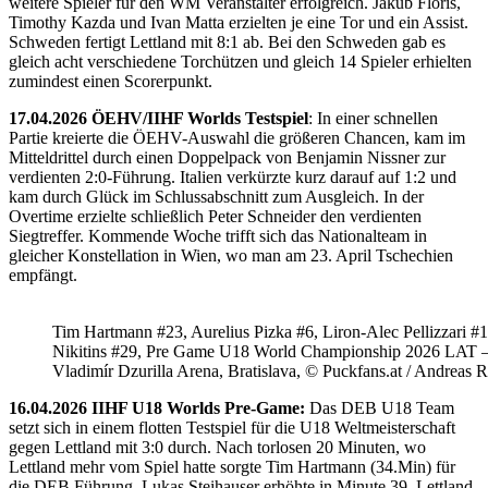
weitere Spieler für den WM Veranstalter erfolgreich. Jakub Floris,
Timothy Kazda und Ivan Matta erzielten je eine Tor und ein Assist.
Schweden fertigt Lettland mit 8:1 ab. Bei den Schweden gab es
gleich acht verschiedene Torchützen und gleich 14 Spieler erhielten
zumindest einen Scorerpunkt.
17.04.2026 ÖEHV/IIHF Worlds Testspiel
: In einer schnellen
Partie kreierte die ÖEHV-Auswahl die größeren Chancen, kam im
Mitteldrittel durch einen Doppelpack von Benjamin Nissner zur
verdienten 2:0-Führung. Italien verkürzte kurz darauf auf 1:2 und
kam durch Glück im Schlussabschnitt zum Ausgleich. In der
Overtime erzielte schließlich Peter Schneider den verdienten
Siegtreffer. Kommende Woche trifft sich das Nationalteam in
gleicher Konstellation in Wien, wo man am 23. April Tschechien
empfängt.
Tim Hartmann #23, Aurelius Pizka #6, Liron-Alec Pellizzari #16
Nikitins #29, Pre Game U18 World Championship 2026 LAT 
Vladimír Dzurilla Arena, Bratislava, © Puckfans.at / Andreas 
16.04.2026 IIHF U18 Worlds Pre-Game:
Das DEB U18 Team
setzt sich in einem flotten Testspiel für die U18 Weltmeisterschaft
gegen Lettland mit 3:0 durch. Nach torlosen 20 Minuten, wo
Lettland mehr vom Spiel hatte sorgte Tim Hartmann (34.Min) für
die DEB Führung. Lukas Steihauser erhöhte in Minute 39. Lettland