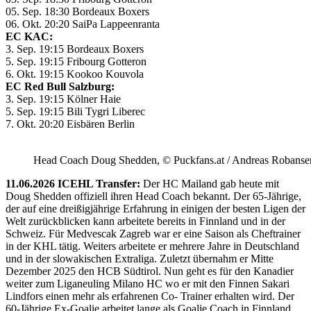
05. Sep. 18:30 Bordeaux Boxers
06. Okt. 20:20 SaiPa Lappeenranta
EC KAC:
3. Sep. 19:15 Bordeaux Boxers
5. Sep. 19:15 Fribourg Gotteron
6. Okt. 19:15 Kookoo Kouvola
EC Red Bull Salzburg:
3. Sep. 19:15 Kölner Haie
5. Sep. 19:15 Bili Tygri Liberec
7. Okt. 20:20 Eisbären Berlin
Head Coach Doug Shedden, © Puckfans.at / Andreas Robanse
11.06.2026 ICEHL Transfer:
Der HC Mailand gab heute mit
Doug Shedden offiziell ihren Head Coach bekannt. Der 65-Jährige,
der auf eine dreißigjährige Erfahrung in einigen der besten Ligen der
Welt zurückblicken kann arbeitete bereits in Finnland und in der
Schweiz. Für Medvescak Zagreb war er eine Saison als Cheftrainer
in der KHL tätig. Weiters arbeitete er mehrere Jahre in Deutschland
und in der slowakischen Extraliga. Zuletzt übernahm er Mitte
Dezember 2025 den HCB Südtirol. Nun geht es für den Kanadier
weiter zum Liganeuling Milano HC wo er mit den Finnen Sakari
Lindfors einen mehr als erfahrenen Co- Trainer erhalten wird. Der
60-Jährige Ex-Goalie arbeitet lange als Goalie Coach in Finnland