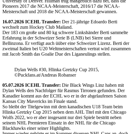
University of Denver. Hillman trug maßgeblich dazu bei, dass die
Pioneers 2017 die NCAA-Meisterschaft, 2016/17 die NCAA-
Meisterschaft und 2018 die NCAA-Meisterschaft gewannen.
16.07.2026 ICEHL Transfer:
Der 21-jährige Edoardo Berti
wechselt zum Hockey Club Mailand.
Der 183 cm große und 80 kg schwere Linkshänder Berti sammelte
Erfahrung in der Schweizer Serie B (LNB) bei Sierre und
Bellinzona. Er verfügt auch üüber eine Schweizer Lizenz. Berti der
zweimal Italien bei U20 Weltmeisterschaften vertrat wird zusammen
mit Jacob Smith das Goalie Due des Liganeulings stellen.
Dylan Wells #30, Hlinka Gretzky Cup 2015,
©Puckfans.at/Andreas Robanser
05.07.2026 ICEHL Transfer:
Die Black Wings Linz haben mit
Dylan Wells den Nachfolger für Rasmus Tirronen gefunden. Der
Kanadier kommt aus der ECHL wo er in der abgelaufenen Saison
Kansas City Mavericks im Finale stand.
So bleibt der Titelgewinn mit dem kanadischen U18 Team beim
Hlinka Gretzky Cup 2015 neben dem AHL Titel mit den Chicago
Wolfs 2022, wo er aber insgesamt nur drei Spiele bestritt neben
seinem NHL Premieren Einsatz in der NHL für die Chicago
Blackhawks einer seiner Highlights.
Immer wieder gehörte er im Sommer diversen NHL Caps an, doch