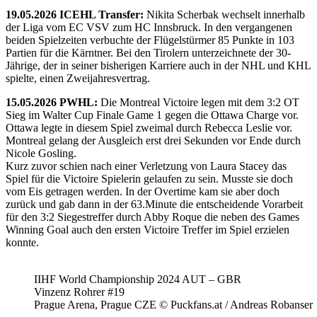
19.05.2026 ICEHL Transfer:
Nikita Scherbak wechselt innerhalb
der Liga vom EC VSV zum HC Innsbruck. In den vergangenen
beiden Spielzeiten verbuchte der Flügelstürmer 85 Punkte in 103
Partien für die Kärntner. Bei den Tirolern unterzeichnete der 30-
Jährige, der in seiner bisherigen Karriere auch in der NHL und KHL
spielte, einen Zweijahresvertrag.
15.05.2026 PWHL:
Die Montreal Victoire legen mit dem 3:2 OT
Sieg im Walter Cup Finale Game 1 gegen die Ottawa Charge vor.
Ottawa legte in diesem Spiel zweimal durch Rebecca Leslie vor.
Montreal gelang der Ausgleich erst drei Sekunden vor Ende durch
Nicole Gosling.
Kurz zuvor schien nach einer Verletzung von Laura Stacey das
Spiel für die Victoire Spielerin gelaufen zu sein. Musste sie doch
vom Eis getragen werden. In der Overtime kam sie aber doch
zurück und gab dann in der 63.Minute die entscheidende Vorarbeit
für den 3:2 Siegestreffer durch Abby Roque die neben des Games
Winning Goal auch den ersten Victoire Treffer im Spiel erzielen
konnte.
IIHF World Championship 2024 AUT – GBR
Vinzenz Rohrer #19
Prague Arena, Prague CZE © Puckfans.at / Andreas Robanser