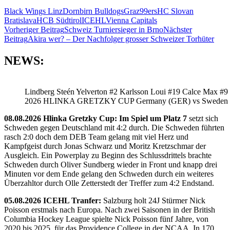
Black Wings Linz
Dornbirn Bulldogs
Graz99ers
HC Slovan
Bratislava
HCB Südtirol
ICEHL
Vienna Capitals
Beitragsnavigation
Vorheriger Beitrag
Schweiz Turniersieger in Brno
Nächster
Beitrag
Akira wer? – Der Nachfolger grosser Schweizer Torhüter
NEWS:
Lindberg Steén Yelverton #2 Karlsson Loui #19 Calce Max #9
2026 HLINKA GRETZKY CUP Germany (GER) vs Sweden
08.08.2026 Hlinka Gretzky Cup: Im Spiel um Platz 7
setzt sich
Schweden gegen Deutschland mit 4:2 durch. Die Schweden führten
rasch 2:0 doch dem DEB Team gelang mit viel Herz und
Kampfgeist durch Jonas Schwarz und Moritz Kretzschmar der
Ausgleich. Ein Powerplay zu Beginn des Schlussdrittels brachte
Schweden durch Oliver Sundberg wieder in Front und knapp drei
Minuten vor dem Ende gelang den Schweden durch ein weiteres
Überzahltor durch Olle Zetterstedt der Treffer zum 4:2 Endstand.
05.08.2026 ICEHL Tranfer:
Salzburg holt 24J Stürmer Nick
Poisson erstmals nach Europa. Nach zwei Saisonen in der British
Columbia Hockey League spielte Nick Poisson fünf Jahre, von
2020 bis 2025, für das Providence College in der NCAA. In 170