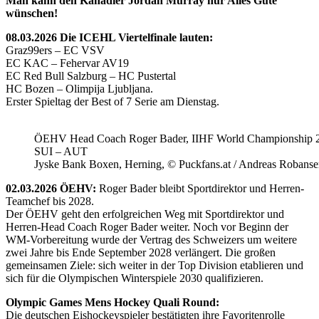
Man kann den Kanadier Jordan Murray nur Alles Gute
wünschen!
08.03.2026 Die ICEHL Viertelfinale lauten:
Graz99ers – EC VSV
EC KAC – Fehervar AV19
EC Red Bull Salzburg – HC Pustertal
HC Bozen – Olimpija Ljubljana.
Erster Spieltag der Best of 7 Serie am Dienstag.
ÖEHV Head Coach Roger Bader, IIHF World Championship 
SUI – AUT
Jyske Bank Boxen, Herning, © Puckfans.at / Andreas Robanse
02.03.2026 ÖEHV:
Roger Bader bleibt Sportdirektor und Herren-
Teamchef bis 2028.
Der ÖEHV geht den erfolgreichen Weg mit Sportdirektor und
Herren-Head Coach Roger Bader weiter. Noch vor Beginn der
WM-Vorbereitung wurde der Vertrag des Schweizers um weitere
zwei Jahre bis Ende September 2028 verlängert. Die großen
gemeinsamen Ziele: sich weiter in der Top Division etablieren und
sich für die Olympischen Winterspiele 2030 qualifizieren.
Olympic Games Mens Hockey Quali Round:
Die deutschen Eishockeyspieler bestätigten ihre Favoritenrolle