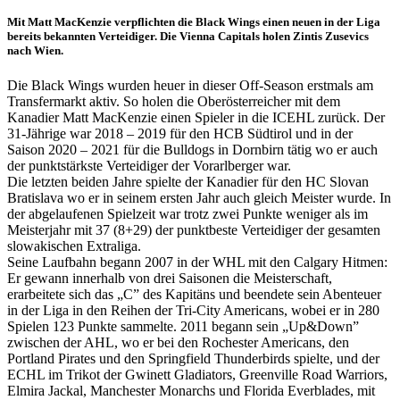
Mit Matt MacKenzie verpflichten die Black Wings einen neuen in der Liga
bereits bekannten Verteidiger. Die Vienna Capitals holen Zintis Zusevics
nach Wien.
Die Black Wings wurden heuer in dieser Off-Season erstmals am
Transfermarkt aktiv. So holen die Oberösterreicher mit dem
Kanadier Matt MacKenzie einen Spieler in die ICEHL zurück. Der
31-Jährige war 2018 – 2019 für den HCB Südtirol und in der
Saison 2020 – 2021 für die Bulldogs in Dornbirn tätig wo er auch
der punktstärkste Verteidiger der Vorarlberger war.
Die letzten beiden Jahre spielte der Kanadier für den HC Slovan
Bratislava wo er in seinem ersten Jahr auch gleich Meister wurde. In
der abgelaufenen Spielzeit war trotz zwei Punkte weniger als im
Meisterjahr mit 37 (8+29) der punktbeste Verteidiger der gesamten
slowakischen Extraliga.
Seine Laufbahn begann 2007 in der WHL mit den Calgary Hitmen:
Er gewann innerhalb von drei Saisonen die Meisterschaft,
erarbeitete sich das „C” des Kapitäns und beendete sein Abenteuer
in der Liga in den Reihen der Tri-City Americans, wobei er in 280
Spielen 123 Punkte sammelte. 2011 begann sein „Up&Down”
zwischen der AHL, wo er bei den Rochester Americans, den
Portland Pirates und den Springfield Thunderbirds spielte, und der
ECHL im Trikot der Gwinett Gladiators, Greenville Road Warriors,
Elmira Jackal, Manchester Monarchs und Florida Everblades, mit