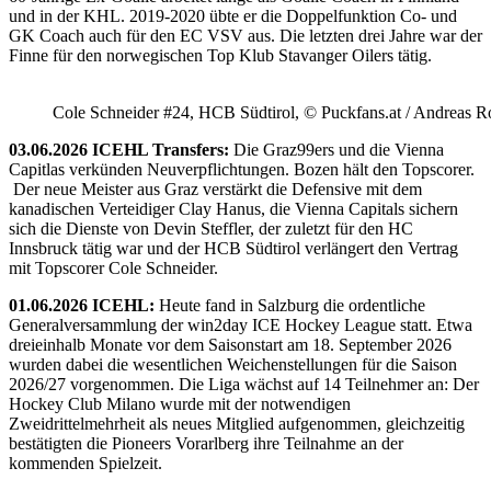
und in der KHL. 2019-2020 übte er die Doppelfunktion Co- und
GK Coach auch für den EC VSV aus. Die letzten drei Jahre war der
Finne für den norwegischen Top Klub Stavanger Oilers tätig.
Cole Schneider #24, HCB Südtirol, © Puckfans.at / Andreas R
03.06.2026 ICEHL Transfers:
Die Graz99ers und die Vienna
Capitlas verkünden Neuverpflichtungen. Bozen hält den Topscorer.
Der neue Meister aus Graz verstärkt die Defensive mit dem
kanadischen Verteidiger Clay Hanus, die Vienna Capitals sichern
sich die Dienste von Devin Steffler, der zuletzt für den HC
Innsbruck tätig war und der HCB Südtirol verlängert den Vertrag
mit Topscorer Cole Schneider.
01.06.2026 ICEHL:
Heute fand in Salzburg die ordentliche
Generalversammlung der win2day ICE Hockey League statt. Etwa
dreieinhalb Monate vor dem Saisonstart am 18. September 2026
wurden dabei die wesentlichen Weichenstellungen für die Saison
2026/27 vorgenommen. Die Liga wächst auf 14 Teilnehmer an: Der
Hockey Club Milano wurde mit der notwendigen
Zweidrittelmehrheit als neues Mitglied aufgenommen, gleichzeitig
bestätigten die Pioneers Vorarlberg ihre Teilnahme an der
kommenden Spielzeit.