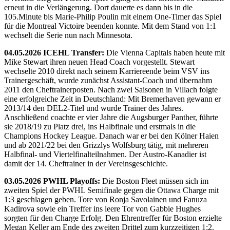
erneut in die Verlängerung. Dort dauerte es dann bis in die
105.Minute bis Marie-Philip Poulin mit einem One-Timer das Spiel
für die Montreal Victoire beenden konnte. Mit dem Stand von 1:1
wechselt die Serie nun nach Minnesota.
04.05.2026 ICEHL Transfer:
Die Vienna Capitals haben heute mit
Mike Stewart ihren neuen Head Coach vorgestellt. Stewart
wechselte 2010 direkt nach seinem Karriereende beim VSV ins
Trainergeschäft, wurde zunächst Assistant-Coach und übernahm
2011 den Cheftrainerposten. Nach zwei Saisonen in Villach folgte
eine erfolgreiche Zeit in Deutschland: Mit Bremerhaven gewann er
2013/14 den DEL2-Titel und wurde Trainer des Jahres.
Anschließend coachte er vier Jahre die Augsburger Panther, führte
sie 2018/19 zu Platz drei, ins Halbfinale und erstmals in die
Champions Hockey League. Danach war er bei den Kölner Haien
und ab 2021/22 bei den Grizzlys Wolfsburg tätig, mit mehreren
Halbfinal- und Viertelfinalteilnahmen. Der Austro-Kanadier ist
damit der 14. Cheftrainer in der Vereinsgeschichte.
03.05.2026 PWHL Playoffs:
Die Boston Fleet müssen sich im
zweiten Spiel der PWHL Semifinale gegen die Ottawa Charge mit
1:3 geschlagen geben. Tore von Ronja Savolainen und Fanuza
Kadirova sowie ein Treffer ins leere Tor von Gabbie Hughes
sorgten für den Charge Erfolg. Den Ehrentreffer für Boston erzielte
Megan Keller am Ende des zweiten Drittel zum kurzzeitigen 1:2.