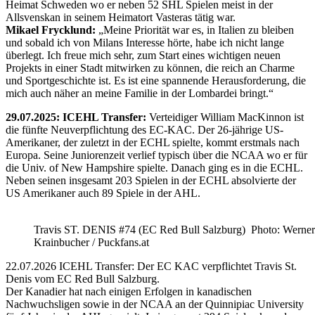
Heimat Schweden wo er neben 52 SHL Spielen meist in der
Allsvenskan in seinem Heimatort Vasteras tätig war.
Mikael Frycklund:
„Meine Priorität war es, in Italien zu bleiben
und sobald ich von Milans Interesse hörte, habe ich nicht lange
überlegt. Ich freue mich sehr, zum Start eines wichtigen neuen
Projekts in einer Stadt mitwirken zu können, die reich an Charme
und Sportgeschichte ist. Es ist eine spannende Herausforderung, die
mich auch näher an meine Familie in der Lombardei bringt.“
29.07.2025: ICEHL Transfer:
Verteidiger William MacKinnon ist
die fünfte Neuverpflichtung des EC-KAC. Der 26-jährige US-
Amerikaner, der zuletzt in der ECHL spielte, kommt erstmals nach
Europa. Seine Juniorenzeit verlief typisch über die NCAA wo er für
die Univ. of New Hampshire spielte. Danach ging es in die ECHL.
Neben seinen insgesamt 203 Spielen in der ECHL absolvierte der
US Amerikaner auch 89 Spiele in der AHL.
Travis ST. DENIS #74 (EC Red Bull Salzburg) Photo: Werner
Krainbucher / Puckfans.at
22.07.2026 ICEHL Transfer: Der EC KAC verpflichtet Travis St.
Denis vom EC Red Bull Salzburg.
Der Kanadier hat nach einigen Erfolgen in kanadischen
Nachwuchsligen sowie in der NCAA an der Quinnipiac University