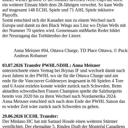
ein weiterer Einsatz blieb dem 28-Jährigen verwehrt. So kam Wells
auf insgesamt 148 ECHL Spiele und 71 AHL Spiele inklusive
Playoffs.
Somit entschied sich der Kanadier nun zu einem Wechsel nach
Europa und damit zu den Black Wings aus Linz wo Dylan Wells mit
der Nummer 70 spielen wird. Gemeinsam mitMartin Reder bildet
der Neuzugang das Torhüterduo der Linzer.
Anna Meixner #94, Ottawa Charge, TD Place Ottawa, © Puckfa
Andreas Robanser
03.07.2026 Transfer PWHL/SDHL: Anna Meixner
unterzeichnete einen Vertrag bei Brynas IF und wechselt damit nach
zwei Jahren in der PWHL wo sie für die Ottawa Charge und am
ende für die Vancouver Goldeneyes insgesamt in 66 Spielen 4 Tore
und 6 Assist erzielen konnte wieder zurück nach Schweden. Beim
aktuellen schwedischen Frauen Champion spielte die Salzburgerin
bereits von 2020 bis zu ihren Wechsel nach Nordamerika 2024.
Anna Meixner entschied sich nach dem Ende der PWHL Saison das
es wieder Zeit wäre zurück nach Schweden zu gehen.
29.06.2026 ICEHL Transfer:
Der Minlano HC hat mit Samuel Houde einen weiteren Stürmer
verpflichtet. Der ehemalige 5. Rinden Draft der Montréal Canadiens