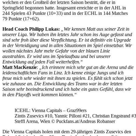
welchen er den Großteil der letzten Saison bestritt, die er in
Springfield begonnen hatte. Insgesamt erreichte er in der AHL in
244 Spielen 43 Punkte (10+33) und in der ECHL in 144 Matches
79 Punkte (17+62).
Head Coach Philipp Lukas:
„Wir kennen Matt aus seiner Zeit in
unserer Liga. Wir haben ihn letztes Jahr schon ins Auge gefasst und
sind sehr froh über diese Verpflichtung. Er ist definitiv ein Upgrade
in der Verteidigung und in allen Situationen im Spiel einsetzbar. Wir
wollen nächstes Jahr mehr Gefahr von der blauen Linie
ausstrahlen. Er wird uns im Spielaufbau und bei unserer
Entwicklung auf jeden Fall weiterhelfen.“
Matt MacKenzie
:
„Ich erinnere mich sehr gut an die Arena und die
leidenschaftlichen Fans in Linz. Ich kenne einige Jungs und ich
freue mich sehr wieder mit ihnen zu spielen. Es fühlt sich schon jetzt
wie zuhause an. Die Entwicklung des Teams war in der letzten
Saison sehr beeindruckend und ich habe ein gutes Gefühl, dass wir
in den Playoffs weit kommen können.“
ICEHL: Vienna Capitals – Graz99ers
Zintis Zusevics #10, Yannic Pilloni #21, Christian Engstrand #
Steffl Arena, Wien © Puckfans.at/Andreas Robanser
Die Vienna Capitals holen mit dem 29-jährigen Zintis Zusevics den