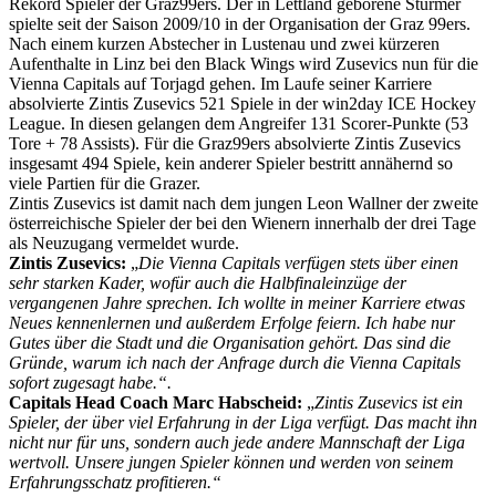
Rekord Spieler der Graz99ers. Der in Lettland geborene Stürmer
spielte seit der Saison 2009/10 in der Organisation der Graz 99ers.
Nach einem kurzen Abstecher in Lustenau und zwei kürzeren
Aufenthalte in Linz bei den Black Wings wird Zusevics nun für die
Vienna Capitals auf Torjagd gehen. Im Laufe seiner Karriere
absolvierte Zintis Zusevics 521 Spiele in der win2day ICE Hockey
League. In diesen gelangen dem Angreifer 131 Scorer-Punkte (53
Tore + 78 Assists). Für die Graz99ers absolvierte Zintis Zusevics
insgesamt 494 Spiele, kein anderer Spieler bestritt annähernd so
viele Partien für die Grazer.
Zintis Zusevics ist damit nach dem jungen Leon Wallner der zweite
österreichische Spieler der bei den Wienern innerhalb der drei Tage
als Neuzugang vermeldet wurde.
Zintis Zusevics:
„
Die Vienna Capitals verfügen stets über einen
sehr starken Kader, wofür auch die Halbfinaleinzüge der
vergangenen Jahre sprechen. Ich wollte in meiner Karriere etwas
Neues kennenlernen und außerdem Erfolge feiern. Ich habe nur
Gutes über die Stadt und die Organisation gehört. Das sind die
Gründe, warum ich nach der Anfrage durch die Vienna Capitals
sofort zugesagt habe.“.
Capitals Head Coach Marc Habscheid:
„
Zintis Zusevics ist ein
Spieler, der über viel Erfahrung in der Liga verfügt. Das macht ihn
nicht nur für uns, sondern auch jede andere Mannschaft der Liga
wertvoll. Unsere jungen Spieler können und werden von seinem
Erfahrungsschatz profitieren.“