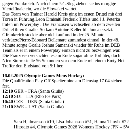
gegen Frankreich. Nach einem 5:1-Sieg ziehen sie ins morgige
Viertelfinale ein, wo die Slowakei wartet.
Das Team von Trainer Harold Kreis ging im ersten Drittel mit drei
Toren in Führung.Leon Draisaitl,Frederik Tiffels und J.J. Peterka
trafen im Powerplay . Die Franzosen wechselten ab dem zweiten
Drittel ihren Goalie. So kam Antoine Keller für Junca ersetzt.
Gfrankreich steckte aber nicht auf und in der 25. Minute
verkürztePierre-Édouard Bellemare zumindest einmal. In der 48.
Minute sorgte Goalie Joshua Samanski wieder für Ruhe im DEB
Team als er in einem Powerplay einfach nicht zu bezwingen war.
Die Franzosen versuchten es am Ende sogar ohne Torhüter, doch
Nico Sturm stellte 56 Sekunden vor dem Ende mit einem Emty Net
Treffer den Endstand von 5:1 her.
16.02.2025 Olympic Games Mens Hockey:
Die Qualification Play Off Spieltermine am Dienstag 17.04 stehen
fest.
12:10
GER – FRA (Santa Giulia)
12:10
SUI – ITA (Rho Ice Park)
16:40
CZE – DEN (Santa Giulia)
21:10
SWE – LAT (Santa Giulia)
Sara Hjalmarsson #19, Lisa Johansson #51, Hanna Thuvik #22
Hitosato #4, Olympic Games 2026 Womens Hockey JPN – S