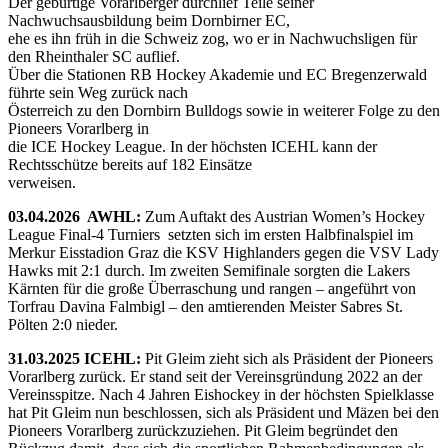
Der gebürtige Vorarlberger durchlief Teile seiner
Nachwuchsausbildung beim Dornbirner EC,
ehe es ihn früh in die Schweiz zog, wo er in Nachwuchsligen für
den Rheinthaler SC auflief.
Über die Stationen RB Hockey Akademie und EC Bregenzerwald
führte sein Weg zurück nach
Österreich zu den Dornbirn Bulldogs sowie in weiterer Folge zu den
Pioneers Vorarlberg in
die ICE Hockey League. In der höchsten ICEHL kann der
Rechtsschütze bereits auf 182 Einsätze
verweisen.
03.04.2026 AWHL:
Zum Auftakt des Austrian Women’s Hockey
League Final-4 Turniers setzten sich im ersten Halbfinalspiel im
Merkur Eisstadion Graz die KSV Highlanders gegen die VSV Lady
Hawks mit 2:1 durch. Im zweiten Semifinale sorgten die Lakers
Kärnten für die große Überraschung und rangen – angeführt von
Torfrau Davina Falmbigl – den amtierenden Meister Sabres St.
Pölten 2:0 nieder.
31.03.2025 ICEHL:
Pit Gleim zieht sich als Präsident der Pioneers
Vorarlberg zurück. Er stand seit der Vereinsgründung 2022 an der
Vereinsspitze. Nach 4 Jahren Eishockey in der höchsten Spielklasse
hat Pit Gleim nun beschlossen, sich als Präsident und Mäzen bei den
Pioneers Vorarlberg zurückzuziehen. Pit Gleim begründet den