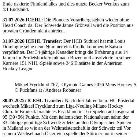
Ende riskierte Finnland alles und dies nutzte Becker Wenkus zum
4:1 Endstand.
31.07.2026 ICEHL
: Die Pioneers Vorarlberg stehen wieder ohne
Head Coach da. Der Schwede Janne Grönvall wird die Position aus
privaten Gründen nicht antreten.
31.07.2026 ICEHL Transfer:
Der HCB Südtirol hat mit Louis
Domingue seine neue Nummer eins für die kommende Saison
verpflichtet. Der 34-jährige Kanadier bringt die Erfahrung aus 14
Jahren im Profieishockey mit nach Bozen und absolvierte in seiner
Karriere 151 NHL-Spiele sowie 246 Einsätze in der American
Hockey League.
Mikael Frycklund #67, Olympic Games 2026 Mens Hockey 
© Puckfans.at / Andreas Robanser
30.07.2025: ICEHL Transfer:
Nach drei Jahren beim HC Pustertal
wechselt Mikael Frycklund zum Liga-Neuling Milano Hockey
Club. In Bruneck brachte es Frycklund in 165 Spielen auf insgesamt
95 (39+56) Punkte. Mit dem italienischen Nationalteam nahm der
33-Jährige gebürtige Schwede zuletzt an den Olympischen Spielen
in Mailand so wie an der Weltmeisterschaft in der Schweiz teil.Vor
seinem Wechsel nach Österreich spielte der Stürmer nur in seiner