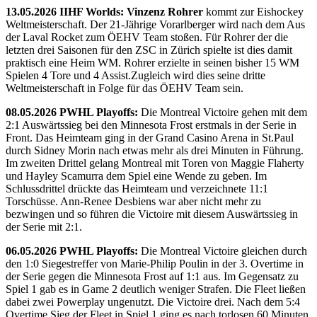
13.05.2026 IIHF Worlds: Vinzenz Rohrer
kommt zur Eishockey
Weltmeisterschaft. Der 21-Jährige Vorarlberger wird nach dem Aus
der Laval Rocket zum ÖEHV Team stoßen. Für Rohrer der die
letzten drei Saisonen für den ZSC in Zürich spielte ist dies damit
praktisch eine Heim WM. Rohrer erzielte in seinen bisher 15 WM
Spielen 4 Tore und 4 Assist.Zugleich wird dies seine dritte
Weltmeisterschaft in Folge für das ÖEHV Team sein.
08.05.2026 PWHL Playoffs:
Die Montreal Victoire gehen mit dem
2:1 Auswärtssieg bei den Minnesota Frost erstmals in der Serie in
Front. Das Heimteam ging in der Grand Casino Arena in St.Paul
durch Sidney Morin nach etwas mehr als drei Minuten in Führung.
Im zweiten Drittel gelang Montreal mit Toren von Maggie Flaherty
und Hayley Scamurra dem Spiel eine Wende zu geben. Im
Schlussdrittel drückte das Heimteam und verzeichnete 11:1
Torschüsse. Ann-Renee Desbiens war aber nicht mehr zu
bezwingen und so führen die Victoire mit diesem Auswärtssieg in
der Serie mit 2:1.
06.05.2026 PWHL Playoffs:
Die Montreal Victoire gleichen durch
den 1:0 Siegestreffer von Marie-Philip Poulin in der 3. Overtime in
der Serie gegen die Minnesota Frost auf 1:1 aus. Im Gegensatz zu
Spiel 1 gab es in Game 2 deutlich weniger Strafen. Die Fleet ließen
dabei zwei Powerplay ungenutzt. Die Victoire drei. Nach dem 5:4
Overtime Sieg der Fleet in Spiel 1 ging es nach torlosen 60 Minuten