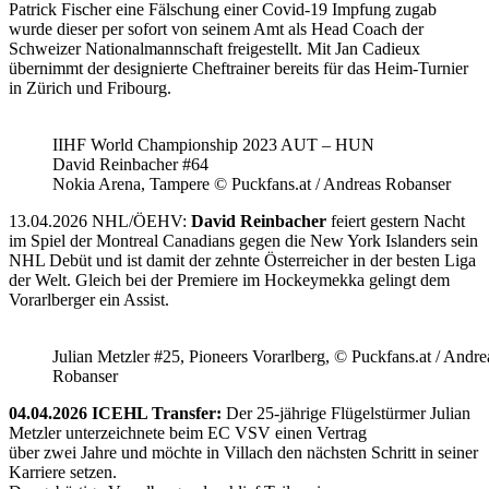
Patrick Fischer eine Fälschung einer Covid-19 Impfung zugab
wurde dieser per sofort von seinem Amt als Head Coach der
Schweizer Nationalmannschaft freigestellt. Mit Jan Cadieux
übernimmt der designierte Cheftrainer bereits für das Heim-Turnier
in Zürich und Fribourg.
IIHF World Championship 2023 AUT – HUN
David Reinbacher #64
Nokia Arena, Tampere © Puckfans.at / Andreas Robanser
13.04.2026 NHL/ÖEHV:
David Reinbacher
feiert gestern Nacht
im Spiel der Montreal Canadians gegen die New York Islanders sein
NHL Debüt und ist damit der zehnte Österreicher in der besten Liga
der Welt. Gleich bei der Premiere im Hockeymekka gelingt dem
Vorarlberger ein Assist.
Julian Metzler #25, Pioneers Vorarlberg, © Puckfans.at / Andre
Robanser
04.04.2026 ICEHL Transfer:
Der 25-jährige Flügelstürmer Julian
Metzler unterzeichnete beim EC VSV einen Vertrag
über zwei Jahre und möchte in Villach den nächsten Schritt in seiner
Karriere setzen.