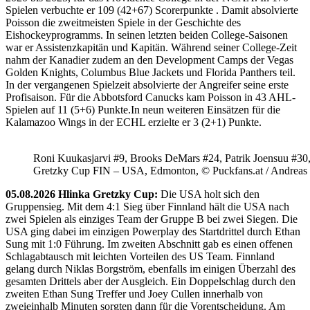
Spielen verbuchte er 109 (42+67) Scorerpunkte . Damit absolvierte
Poisson die zweitmeisten Spiele in der Geschichte des
Eishockeyprogramms. In seinen letzten beiden College-Saisonen
war er Assistenzkapitän und Kapitän. Während seiner College-Zeit
nahm der Kanadier zudem an den Development Camps der Vegas
Golden Knights, Columbus Blue Jackets und Florida Panthers teil.
In der vergangenen Spielzeit absolvierte der Angreifer seine erste
Profisaison. Für die Abbotsford Canucks kam Poisson in 43 AHL-
Spielen auf 11 (5+6) Punkte.In neun weiteren Einsätzen für die
Kalamazoo Wings in der ECHL erzielte er 3 (2+1) Punkte.
Roni Kuukasjarvi #9, Brooks DeMars #24, Patrik Joensuu #30
Gretzky Cup FIN – USA, Edmonton, © Puckfans.at / Andreas
05.08.2026 Hlinka Gretzky Cup:
Die USA holt sich den
Gruppensieg. Mit dem 4:1 Sieg über Finnland hält die USA nach
zwei Spielen als einziges Team der Gruppe B bei zwei Siegen. Die
USA ging dabei im einzigen Powerplay des Startdrittel durch Ethan
Sung mit 1:0 Führung. Im zweiten Abschnitt gab es einen offenen
Schlagabtausch mit leichten Vorteilen des US Team. Finnland
gelang durch Niklas Borgström, ebenfalls im einigen Überzahl des
gesamten Drittels aber der Ausgleich. Ein Doppelschlag durch den
zweiten Ethan Sung Treffer und Joey Cullen innerhalb von
zweieinhalb Minuten sorgten dann für die Vorentscheidung. Am