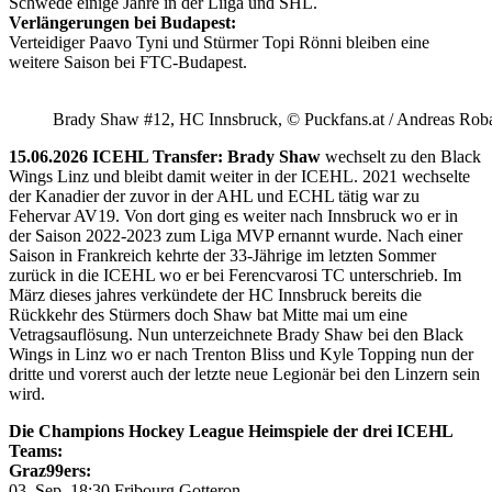
Schwede einige Jahre in der Liiga und SHL.
Verlängerungen bei Budapest:
Verteidiger Paavo Tyni und Stürmer Topi Rönni bleiben eine
weitere Saison bei FTC-Budapest.
Brady Shaw #12, HC Innsbruck, © Puckfans.at / Andreas Rob
15.06.2026 ICEHL Transfer: Brady Shaw
wechselt zu den Black
Wings Linz und bleibt damit weiter in der ICEHL. 2021 wechselte
der Kanadier der zuvor in der AHL und ECHL tätig war zu
Fehervar AV19. Von dort ging es weiter nach Innsbruck wo er in
der Saison 2022-2023 zum Liga MVP ernannt wurde. Nach einer
Saison in Frankreich kehrte der 33-Jährige im letzten Sommer
zurück in die ICEHL wo er bei Ferencvarosi TC unterschrieb. Im
März dieses jahres verkündete der HC Innsbruck bereits die
Rückkehr des Stürmers doch Shaw bat Mitte mai um eine
Vetragsauflösung. Nun unterzeichnete Brady Shaw bei den Black
Wings in Linz wo er nach Trenton Bliss und Kyle Topping nun der
dritte und vorerst auch der letzte neue Legionär bei den Linzern sein
wird.
Die Champions Hockey League Heimspiele der drei ICEHL
Teams:
Graz99ers:
03. Sep. 18:30 Fribourg Gotteron