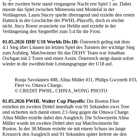
In der zweiten Serie stand vergangene Nacht erst Spiel 1 an. Dabei
musste das Spiel zwischen Minnesota und Montréal in der
Verlängerun. Laura Stacey spielte überragend und erzielte den ersten
Hattrick in der Geschichte der PWHL-Playoffs, doch es reichte
nicht. Jincy Roese avancierte zur Heldin und erzielte in der
Verlängerung den Siegtreffer zum 5:4 für die Frost.
01.05.2026 IIHF U18 Worlds Div.1B:
Österreich geling mit dem
4:1 Sieg über Litauen im letzten Spiel des Turniers der wichtige Sieg
zum Aufstieg. Matchwinner für das ÖEHV Team war Jonathan
Oschgan mit 2 Toren und einen Assist. Österreich steigt damit sofort
wieder in die zweithöchste Leistungsgruppe der U18 auf.
Ronja Savolainen #88, Alina Müller #11, Philips Gwyneth #33
Fleet vs. Ottawa Charge,
© CREDIT PWHL, CHINA_WONG PHOTO
01.05.2026 PWHL Walter Cup Playoffs:
Die Boston Fleet
erzielten im zweiten Drittel innerhalb von 91 Sekunden zwei Tore
und sicherten sich damit einen 2:1-Sieg gegen die Ottawa Charge.
Alina Müller erzielte dabei den Ausgleich. Die Schweizerin Alina
Müller wurde im zweiten Drittel aber zur Matchwinnerin für
Boston. In der 38.Minute erzielte sie mit einem Schuss ins lange
Kreuzeck den Ausgleich und 91 Sekunden später lieferte sie den