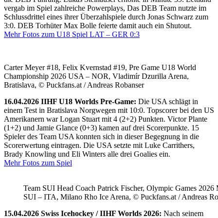
vergab im Spiel zahlreiche Powerplays, Das DEB Team nutzte im
Schlussdrittel eines ihrer Überzahlspiele durch Jonas Schwarz zum
3:0. DEB Torhüter Max Bolle feierte damit auch ein Shutout.
Mehr Fotos zum U18 Spiel LAT – GER 0:3
Carter Meyer #18, Felix Kvernstad #19, Pre Game U18 World
Championship 2026 USA – NOR, Vladimír Dzurilla Arena,
Bratislava, © Puckfans.at / Andreas Robanser
16.04.2026 IIHF U18 Worlds Pre-Game:
Die USA schlägt in
einem Test in Bratislava Norgwegen mit 10:0. Topscorer bei den US
Amerikanern war Logan Stuart mit 4 (2+2) Punkten. Victor Plante
(1+2) und Jamie Glance (0+3) kamen auf drei Scorerpunkte. 15
Spieler des Team USA konnten sich in dieser Begegnung in die
Scorerwertung eintragen. Die USA setzte mit Luke Carrithers,
Brady Knowling und Eli Winters alle drei Goalies ein.
Mehr Fotos zum Spiel
Team SUI Head Coach Patrick Fischer, Olympic Games 202
SUI – ITA, Milano Rho Ice Arena, © Puckfans.at / Andreas R
15.04.2026 Swiss Icehockey / IIHF Worlds 2026:
Nach seinem