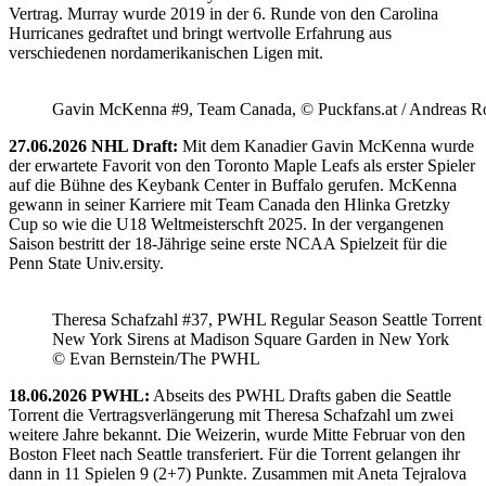
Vertrag. Murray wurde 2019 in der 6. Runde von den Carolina
Hurricanes gedraftet und bringt wertvolle Erfahrung aus
verschiedenen nordamerikanischen Ligen mit.
Gavin McKenna #9, Team Canada, © Puckfans.at / Andreas R
27.06.2026 NHL Draft:
Mit dem Kanadier Gavin McKenna wurde
der erwartete Favorit von den Toronto Maple Leafs als erster Spieler
auf die Bühne des Keybank Center in Buffalo gerufen. McKenna
gewann in seiner Karriere mit Team Canada den Hlinka Gretzky
Cup so wie die U18 Weltmeisterschft 2025. In der vergangenen
Saison bestritt der 18-Jährige seine erste NCAA Spielzeit für die
Penn State Univ.ersity.
Theresa Schafzahl #37, PWHL Regular Season Seattle Torrent 
New York Sirens at Madison Square Garden in New York
© Evan Bernstein/The PWHL
18.06.2026 PWHL:
Abseits des PWHL Drafts gaben die Seattle
Torrent die Vertragsverlängerung mit Theresa Schafzahl um zwei
weitere Jahre bekannt. Die Weizerin, wurde Mitte Februar von den
Boston Fleet nach Seattle transferiert. Für die Torrent gelangen ihr
dann in 11 Spielen 9 (2+7) Punkte. Zusammen mit Aneta Tejralova