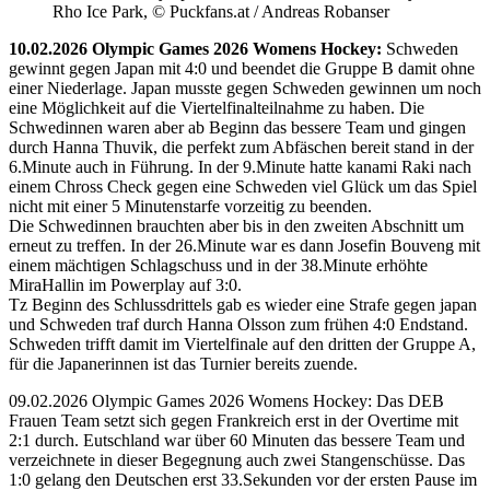
Rho Ice Park, © Puckfans.at / Andreas Robanser
10.02.2026 Olympic Games 2026 Womens Hockey:
Schweden
gewinnt gegen Japan mit 4:0 und beendet die Gruppe B damit ohne
einer Niederlage. Japan musste gegen Schweden gewinnen um noch
eine Möglichkeit auf die Viertelfinalteilnahme zu haben. Die
Schwedinnen waren aber ab Beginn das bessere Team und gingen
durch Hanna Thuvik, die perfekt zum Abfäschen bereit stand in der
6.Minute auch in Führung. In der 9.Minute hatte kanami Raki nach
einem Chross Check gegen eine Schweden viel Glück um das Spiel
nicht mit einer 5 Minutenstarfe vorzeitig zu beenden.
Die Schwedinnen brauchten aber bis in den zweiten Abschnitt um
erneut zu treffen. In der 26.Minute war es dann Josefin Bouveng mit
einem mächtigen Schlagschuss und in der 38.Minute erhöhte
MiraHallin im Powerplay auf 3:0.
Tz Beginn des Schlussdrittels gab es wieder eine Strafe gegen japan
und Schweden traf durch Hanna Olsson zum frühen 4:0 Endstand.
Schweden trifft damit im Viertelfinale auf den dritten der Gruppe A,
für die Japanerinnen ist das Turnier bereits zuende.
09.02.2026 Olympic Games 2026 Womens Hockey: Das DEB
Frauen Team setzt sich gegen Frankreich erst in der Overtime mit
2:1 durch. Eutschland war über 60 Minuten das bessere Team und
verzeichnete in dieser Begegnung auch zwei Stangenschüsse. Das
1:0 gelang den Deutschen erst 33.Sekunden vor der ersten Pause im