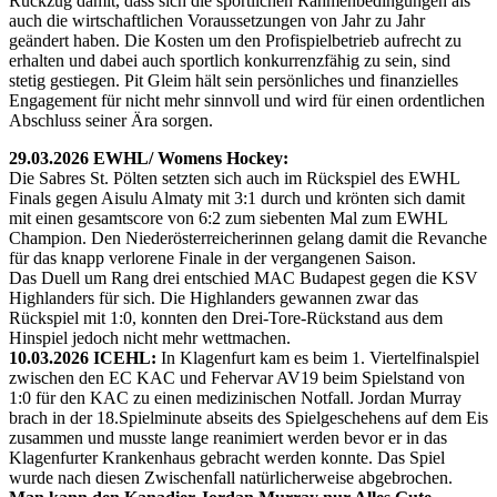
Rückzug damit, dass sich die sportlichen Rahmenbedingungen als
auch die wirtschaftlichen Voraussetzungen von Jahr zu Jahr
geändert haben. Die Kosten um den Profispielbetrieb aufrecht zu
erhalten und dabei auch sportlich konkurrenzfähig zu sein, sind
stetig gestiegen. Pit Gleim hält sein persönliches und finanzielles
Engagement für nicht mehr sinnvoll und wird für einen ordentlichen
Abschluss seiner Ära sorgen.
29.03.2026 EWHL/ Womens Hockey:
Die Sabres St. Pölten setzten sich auch im Rückspiel des EWHL
Finals gegen Aisulu Almaty mit 3:1 durch und krönten sich damit
mit einen gesamtscore von 6:2 zum siebenten Mal zum EWHL
Champion. Den Niederösterreicherinnen gelang damit die Revanche
für das knapp verlorene Finale in der vergangenen Saison.
Das Duell um Rang drei entschied MAC Budapest gegen die KSV
Highlanders für sich. Die Highlanders gewannen zwar das
Rückspiel mit 1:0, konnten den Drei-Tore-Rückstand aus dem
Hinspiel jedoch nicht mehr wettmachen.
10.03.2026 ICEHL:
In Klagenfurt kam es beim 1. Viertelfinalspiel
zwischen den EC KAC und Fehervar AV19 beim Spielstand von
1:0 für den KAC zu einen medizinischen Notfall. Jordan Murray
brach in der 18.Spielminute abseits des Spielgeschehens auf dem Eis
zusammen und musste lange reanimiert werden bevor er in das
Klagenfurter Krankenhaus gebracht werden konnte. Das Spiel
wurde nach diesen Zwischenfall natürlicherweise abgebrochen.