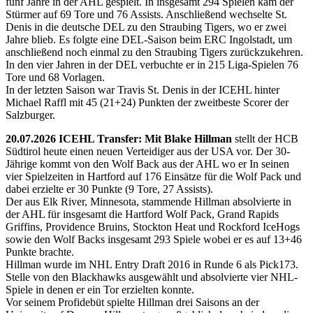
fünf Jahre in der AHL gespielt. In insgesamt 294 Spielen kam der
Stürmer auf 69 Tore und 76 Assists. Anschließend wechselte St.
Denis in die deutsche DEL zu den Straubing Tigers, wo er zwei
Jahre blieb. Es folgte eine DEL-Saison beim ERC Ingolstadt, um
anschließend noch einmal zu den Straubing Tigers zurückzukehren.
In den vier Jahren in der DEL verbuchte er in 215 Liga-Spielen 76
Tore und 68 Vorlagen.
In der letzten Saison war Travis St. Denis in der ICEHL hinter
Michael Raffl mit 45 (21+24) Punkten der zweitbeste Scorer der
Salzburger.
20.07.2026 ICEHL Transfer: Mit Blake Hillman
stellt der HCB
Südtirol heute einen neuen Verteidiger aus der USA vor. Der 30-
Jährige kommt von den Wolf Back aus der AHL wo er In seinen
vier Spielzeiten in Hartford auf 176 Einsätze für die Wolf Pack und
dabei erzielte er 30 Punkte (9 Tore, 27 Assists).
Der aus Elk River, Minnesota, stammende Hillman absolvierte in
der AHL für insgesamt die Hartford Wolf Pack, Grand Rapids
Griffins, Providence Bruins, Stockton Heat und Rockford IceHogs
sowie den Wolf Backs insgesamt 293 Spiele wobei er es auf 13+46
Punkte brachte.
Hillman wurde im NHL Entry Draft 2016 in Runde 6 als Pick173.
Stelle von den Blackhawks ausgewählt und absolvierte vier NHL-
Spiele in denen er ein Tor erzielten konnte.
Vor seinem Profidebüt spielte Hillman drei Saisons an der