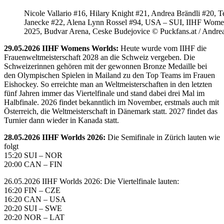
Nicole Vallario #16, Hilary Knight #21, Andrea Brändli #20, T
Janecke #22, Alena Lynn Rossel #94, USA – SUI, IIHF Wome
2025, Budvar Arena, Ceske Budejovice © Puckfans.at / Andre
29.05.2026 IIHF Womens Worlds:
Heute wurde vom IIHF die
Frauenweltmeisterschaft 2028 an die Schweiz vergeben. Die
Schweizerinnen gehören mit der gewonnen Bronze Medaille bei
den Olympischen Spielen in Mailand zu den Top Teams im Frauen
Eishockey. So erreichte man an Weltmeisterschaften in den letzten
fünf Jahren immer das Viertelfinale und stand dabei drei Mal im
Halbfinale. 2026 findet bekanntlich im November, erstmals auch mit
Österreich, die Weltmeisterschaft in Dänemark statt. 2027 findet das
Turnier dann wieder in Kanada statt.
28.05.2026 IIHF Worlds 2026:
Die Semifinale in Zürich lauten wie
folgt
15:20 SUI – NOR
20:00 CAN – FIN
26.05.2026 IIHF Worlds 2026: Die Viertelfinale lauten:
16:20 FIN – CZE
16:20 CAN – USA
20:20 SUI – SWE
20:20 NOR – LAT