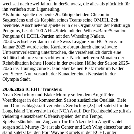
wechselt nach zwei Jahren in derSchweiz, die alles als glücklich für
ihn verliefen zum Liganeuling.
Als Junior spielte der heute 26-Jährige bei den Chicoutimi
Saguenéens und als Kapitän seines Teams seine QMJHL Zeit
beendete. Anschließend spielte er in der Organisation der Pittsburgh
Penguins, bestritt 100 AHL-Spiele mit den Wilkes-Barre/Scranton
Penguins 61 ECHL-Partien mit den Wheeling Nailers.
2024 wechselte er dann in die Swiss League zum HC Sierre. Im
Januar 2025 wurde seine Karriere abrupt durch eine schwere
Unterarmverletzung unterbrochen, die versehentlich durch eine
Schlittschuhkufe verursacht wurde. Nach mehreren Monaten der
Rehabilitation kehrte Houde in der zweiten Hälfte der Saison 2025-
2026 ins Training zurück, fand aber keinen Platz mehr im Kader
von Sierre. Nun versucht der Kanadier einen Neustart in der
Olympia Stadt.
29.06.2026 ICEHL Transfers:
Noah Serdachny und Blake Murray sollen dem Angriff der
Vorarlberger in der kommenden Saison zusätzliche Qualität, Tiefe
und Durchschlagskraft verleihen. Serdachny (23) lief zuletzt für die
Long Island University in der NCAA auf. Der Rechtsschütze gilt als
vielseitig einsetzbarer Offensivspieler, der mit Tempo,
Spielverständnis und Zug zum Tor für Akzente im Angriffsspiel
sorgen soll. Murray (24) ist als Center und Left Wing einsetzbar und
stand zuletzt bei den Fort Wayne Komets in der ECHL unter