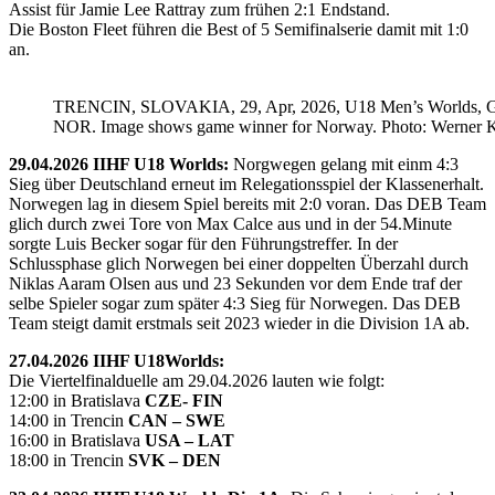
Assist für Jamie Lee Rattray zum frühen 2:1 Endstand.
Die Boston Fleet führen die Best of 5 Semifinalserie damit mit 1:0
an.
TRENCIN, SLOVAKIA, 29, Apr, 2026, U18 Men’s Worlds, 
NOR. Image shows game winner for Norway. Photo: Werner K
29.04.2026 IIHF U18 Worlds:
Norgwegen gelang mit einm 4:3
Sieg über Deutschland erneut im Relegationsspiel der Klassenerhalt.
Norwegen lag in diesem Spiel bereits mit 2:0 voran. Das DEB Team
glich durch zwei Tore von Max Calce aus und in der 54.Minute
sorgte Luis Becker sogar für den Führungstreffer. In der
Schlussphase glich Norwegen bei einer doppelten Überzahl durch
Niklas Aaram Olsen aus und 23 Sekunden vor dem Ende traf der
selbe Spieler sogar zum später 4:3 Sieg für Norwegen. Das DEB
Team steigt damit erstmals seit 2023 wieder in die Division 1A ab.
27.04.2026 IIHF U18Worlds:
Die Viertelfinalduelle am 29.04.2026 lauten wie folgt:
12:00 in Bratislava
CZE- FIN
14:00 in Trencin
CAN – SWE
16:00 in Bratislava
USA – LAT
18:00 in Trencin
SVK – DEN