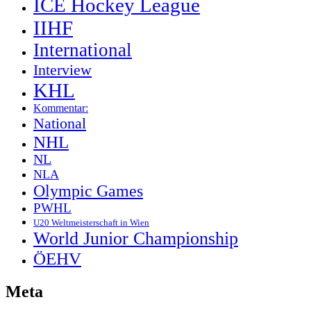
ICE Hockey League
IIHF
International
Interview
KHL
Kommentar:
National
NHL
NL
NLA
Olympic Games
PWHL
U20 Weltmeisterschaft in Wien
World Junior Championship
ÖEHV
Meta