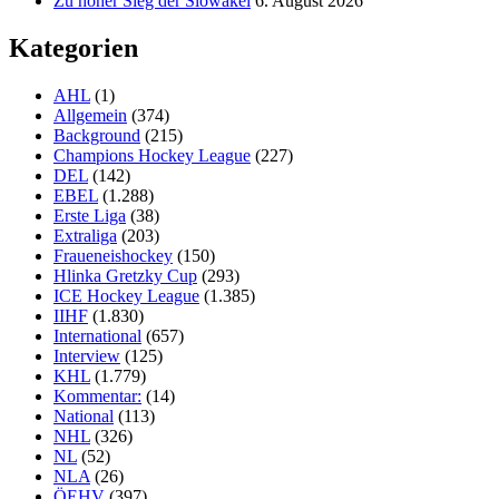
Zu hoher Sieg der Slowakei
6. August 2026
Kategorien
AHL
(1)
Allgemein
(374)
Background
(215)
Champions Hockey League
(227)
DEL
(142)
EBEL
(1.288)
Erste Liga
(38)
Extraliga
(203)
Fraueneishockey
(150)
Hlinka Gretzky Cup
(293)
ICE Hockey League
(1.385)
IIHF
(1.830)
International
(657)
Interview
(125)
KHL
(1.779)
Kommentar:
(14)
National
(113)
NHL
(326)
NL
(52)
NLA
(26)
ÖEHV
(397)