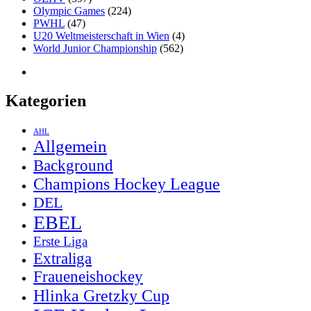
Olympic Games
(224)
PWHL
(47)
U20 Weltmeisterschaft in Wien
(4)
World Junior Championship
(562)
Kategorien
AHL
Allgemein
Background
Champions Hockey League
DEL
EBEL
Erste Liga
Extraliga
Fraueneishockey
Hlinka Gretzky Cup