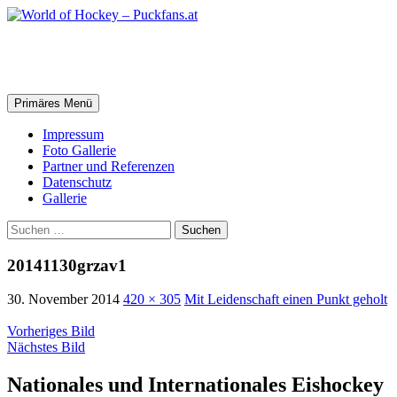
Zum
Inhalt
springen
World of Hockey – Puckfans.at
Suchen
Primäres Menü
Impressum
Foto Gallerie
Partner und Referenzen
Datenschutz
Gallerie
Suchen
nach:
20141130grzav1
30. November 2014
420 × 305
Mit Leidenschaft einen Punkt geholt
Vorheriges Bild
Nächstes Bild
Nationales und Internationales Eishockey