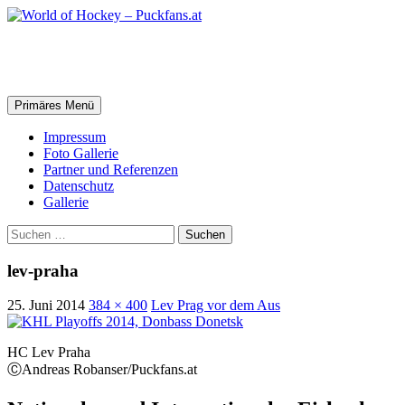
Zum
Inhalt
springen
World of Hockey – Puckfans.at
Suchen
Primäres Menü
Impressum
Foto Gallerie
Partner und Referenzen
Datenschutz
Gallerie
Suchen
nach:
lev-praha
25. Juni 2014
384 × 400
Lev Prag vor dem Aus
HC Lev Praha
ⒸAndreas Robanser/Puckfans.at