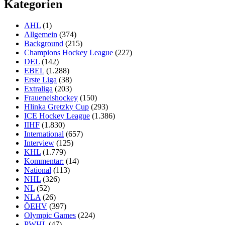
Kategorien
AHL
(1)
Allgemein
(374)
Background
(215)
Champions Hockey League
(227)
DEL
(142)
EBEL
(1.288)
Erste Liga
(38)
Extraliga
(203)
Fraueneishockey
(150)
Hlinka Gretzky Cup
(293)
ICE Hockey League
(1.386)
IIHF
(1.830)
International
(657)
Interview
(125)
KHL
(1.779)
Kommentar:
(14)
National
(113)
NHL
(326)
NL
(52)
NLA
(26)
ÖEHV
(397)
Olympic Games
(224)
PWHL
(47)