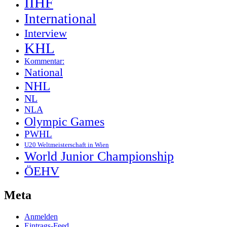
IIHF
International
Interview
KHL
Kommentar:
National
NHL
NL
NLA
Olympic Games
PWHL
U20 Weltmeisterschaft in Wien
World Junior Championship
ÖEHV
Meta
Anmelden
Eintrags-Feed