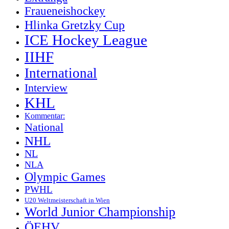
Fraueneishockey
Hlinka Gretzky Cup
ICE Hockey League
IIHF
International
Interview
KHL
Kommentar:
National
NHL
NL
NLA
Olympic Games
PWHL
U20 Weltmeisterschaft in Wien
World Junior Championship
ÖEHV