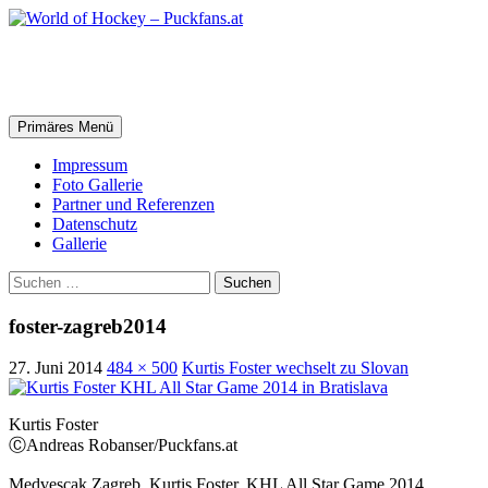
Zum
Inhalt
springen
World of Hockey – Puckfans.at
Suchen
Primäres Menü
Impressum
Foto Gallerie
Partner und Referenzen
Datenschutz
Gallerie
Suchen
nach:
foster-zagreb2014
27. Juni 2014
484 × 500
Kurtis Foster wechselt zu Slovan
Kurtis Foster
ⒸAndreas Robanser/Puckfans.at
Medvescak Zagreb, Kurtis Foster, KHL All Star Game 2014,