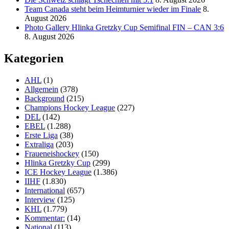
Team Canada steht beim Heimturnier wieder im Finale
8.
August 2026
Photo Gallery Hlinka Gretzky Cup Semifinal FIN – CAN 3:6
8. August 2026
Kategorien
AHL
(1)
Allgemein
(378)
Background
(215)
Champions Hockey League
(227)
DEL
(142)
EBEL
(1.288)
Erste Liga
(38)
Extraliga
(203)
Fraueneishockey
(150)
Hlinka Gretzky Cup
(299)
ICE Hockey League
(1.386)
IIHF
(1.830)
International
(657)
Interview
(125)
KHL
(1.779)
Kommentar:
(14)
National
(113)