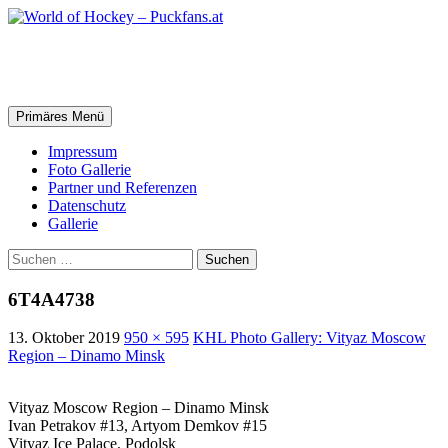
Zum
Inhalt
springen
World of Hockey – Puckfans.at
Suchen
Primäres Menü
Impressum
Foto Gallerie
Partner und Referenzen
Datenschutz
Gallerie
Suchen
nach:
6T4A4738
13. Oktober 2019
950 × 595
KHL Photo Gallery: Vityaz Moscow
Region – Dinamo Minsk
Vityaz Moscow Region – Dinamo Minsk
Ivan Petrakov #13, Artyom Demkov #15
Vityaz Ice Palace, Podolsk