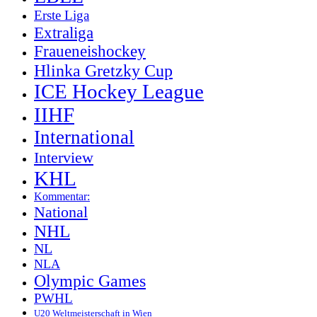
Erste Liga
Extraliga
Fraueneishockey
Hlinka Gretzky Cup
ICE Hockey League
IIHF
International
Interview
KHL
Kommentar:
National
NHL
NL
NLA
Olympic Games
PWHL
U20 Weltmeisterschaft in Wien