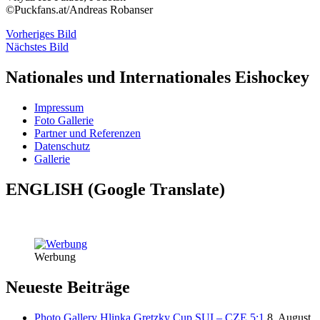
©Puckfans.at/Andreas Robanser
Vorheriges Bild
Nächstes Bild
Nationales und Internationales Eishockey
Impressum
Foto Gallerie
Partner und Referenzen
Datenschutz
Gallerie
ENGLISH (Google Translate)
Werbung
Neueste Beiträge
Photo Gallery Hlinka Gretzky Cup SUI – CZE 5:1
8. August