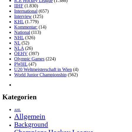
ICE Hockey League
(1.386)
IIHF
(1.830)
International
(657)
Interview
(125)
KHL
(1.779)
Kommentar:
(14)
National
(113)
NHL
(326)
NL
(52)
NLA
(26)
ÖEHV
(397)
Olympic Games
(224)
PWHL
(47)
U20 Weltmeisterschaft in Wien
(4)
World Junior Championship
(562)
Kategorien
AHL
Allgemein
Background