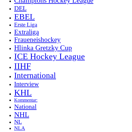
Champions Hockey League
DEL
EBEL
Erste Liga
Extraliga
Fraueneishockey
Hlinka Gretzky Cup
ICE Hockey League
IIHF
International
Interview
KHL
Kommentar:
National
NHL
NL
NLA