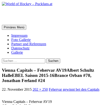
Zum
Inhalt
springen
World of Hockey – Puckfans.at
Suchen
Primäres Menü
Impressum
Foto Gallerie
Partner und Referenzen
Datenschutz
Gallerie
Suchen
nach:
Vienna Capitals – Fehervar AV19Albert Schultz
HalleEBEL Saison 2015-16Brance Orban #70,
Jonathan Ferland #24
22. November 2015
202 × 250
Fehervar gewinnt bei den Capitals
Vienna Capitals – Fehervar AV19