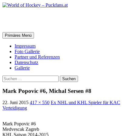
Zum
Inhalt
springen
World of Hockey – Puckfans.at
Suchen
Primäres Menü
Impressum
Foto Gallerie
Partner und Referenzen
Datenschutz
Gallerie
Suchen
nach:
Mark Popovic #6, Michal Sersen #8
22. Juni 2015
417 × 550
Ex NHL und KHL Spieler für KAC
Verteidigung
Mark Popovic #6
Medvescak Zagreb
KHL Saison 2014-2015