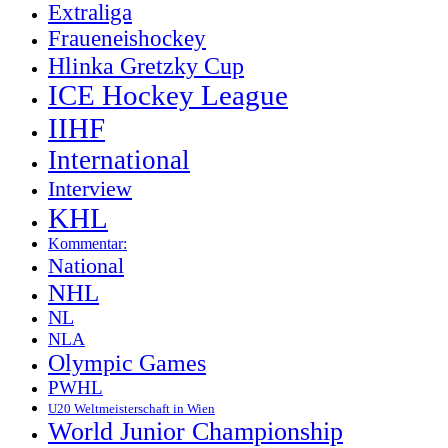
Extraliga
Fraueneishockey
Hlinka Gretzky Cup
ICE Hockey League
IIHF
International
Interview
KHL
Kommentar:
National
NHL
NL
NLA
Olympic Games
PWHL
U20 Weltmeisterschaft in Wien
World Junior Championship