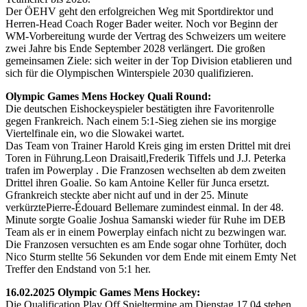
Der ÖEHV geht den erfolgreichen Weg mit Sportdirektor und
Herren-Head Coach Roger Bader weiter. Noch vor Beginn der
WM-Vorbereitung wurde der Vertrag des Schweizers um weitere
zwei Jahre bis Ende September 2028 verlängert. Die großen
gemeinsamen Ziele: sich weiter in der Top Division etablieren und
sich für die Olympischen Winterspiele 2030 qualifizieren.
Olympic Games Mens Hockey Quali Round:
Die deutschen Eishockeyspieler bestätigten ihre Favoritenrolle
gegen Frankreich. Nach einem 5:1-Sieg ziehen sie ins morgige
Viertelfinale ein, wo die Slowakei wartet.
Das Team von Trainer Harold Kreis ging im ersten Drittel mit drei
Toren in Führung.Leon Draisaitl,Frederik Tiffels und J.J. Peterka
trafen im Powerplay . Die Franzosen wechselten ab dem zweiten
Drittel ihren Goalie. So kam Antoine Keller für Junca ersetzt.
Gfrankreich steckte aber nicht auf und in der 25. Minute
verkürztePierre-Édouard Bellemare zumindest einmal. In der 48.
Minute sorgte Goalie Joshua Samanski wieder für Ruhe im DEB
Team als er in einem Powerplay einfach nicht zu bezwingen war.
Die Franzosen versuchten es am Ende sogar ohne Torhüter, doch
Nico Sturm stellte 56 Sekunden vor dem Ende mit einem Emty Net
Treffer den Endstand von 5:1 her.
16.02.2025 Olympic Games Mens Hockey:
Die Qualification Play Off Spieltermine am Dienstag 17.04 stehen