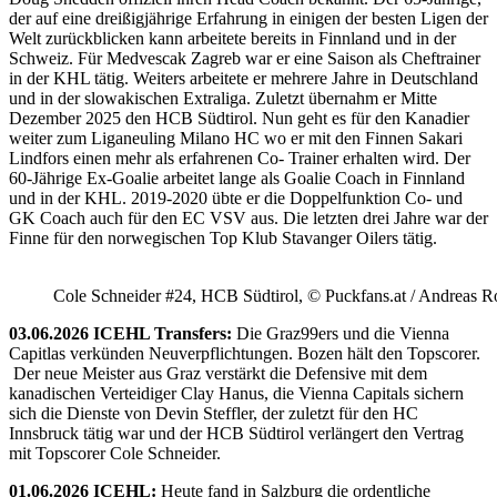
der auf eine dreißigjährige Erfahrung in einigen der besten Ligen der
Welt zurückblicken kann arbeitete bereits in Finnland und in der
Schweiz. Für Medvescak Zagreb war er eine Saison als Cheftrainer
in der KHL tätig. Weiters arbeitete er mehrere Jahre in Deutschland
und in der slowakischen Extraliga. Zuletzt übernahm er Mitte
Dezember 2025 den HCB Südtirol. Nun geht es für den Kanadier
weiter zum Liganeuling Milano HC wo er mit den Finnen Sakari
Lindfors einen mehr als erfahrenen Co- Trainer erhalten wird. Der
60-Jährige Ex-Goalie arbeitet lange als Goalie Coach in Finnland
und in der KHL. 2019-2020 übte er die Doppelfunktion Co- und
GK Coach auch für den EC VSV aus. Die letzten drei Jahre war der
Finne für den norwegischen Top Klub Stavanger Oilers tätig.
Cole Schneider #24, HCB Südtirol, © Puckfans.at / Andreas R
03.06.2026 ICEHL Transfers:
Die Graz99ers und die Vienna
Capitlas verkünden Neuverpflichtungen. Bozen hält den Topscorer.
Der neue Meister aus Graz verstärkt die Defensive mit dem
kanadischen Verteidiger Clay Hanus, die Vienna Capitals sichern
sich die Dienste von Devin Steffler, der zuletzt für den HC
Innsbruck tätig war und der HCB Südtirol verlängert den Vertrag
mit Topscorer Cole Schneider.
01.06.2026 ICEHL:
Heute fand in Salzburg die ordentliche