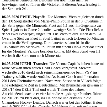
Torschüsse. Ann-Renee Desbiens war aber nicht mehr zu
bezwingen und so führen die Victoire mit diesem Auswärtssieg in
der Serie mit 2:1.
06.05.2026 PWHL Playoffs:
Die Montreal Victoire gleichen durch
den 1:0 Siegestreffer von Marie-Philip Poulin in der 3. Overtime in
der Serie gegen die Minnesota Frost auf 1:1 aus. Im Gegensatz zu
Spiel 1 gab es in Game 2 deutlich weniger Strafen. Die Fleet ließen
dabei zwei Powerplay ungenutzt. Die Victoire drei. Nach dem 5:4
Overtime Sieg der Fleet in Spiel 1 ging es nach torlosen 60 Minuten
erneut in die Verlängerung. Dort dauerte es dann bis in die
105.Minute bis Marie-Philip Poulin mit einem One-Timer das Spiel
für die Montreal Victoire beenden konnte. Mit dem Stand von 1:1
wechselt die Serie nun nach Minnesota.
04.05.2026 ICEHL Transfer:
Die Vienna Capitals haben heute mit
Mike Stewart ihren neuen Head Coach vorgestellt. Stewart
wechselte 2010 direkt nach seinem Karriereende beim VSV ins
Trainergeschäft, wurde zunächst Assistant-Coach und übernahm
2011 den Cheftrainerposten. Nach zwei Saisonen in Villach folgte
eine erfolgreiche Zeit in Deutschland: Mit Bremerhaven gewann er
2013/14 den DEL2-Titel und wurde Trainer des Jahres.
Anschließend coachte er vier Jahre die Augsburger Panther, führte
sie 2018/19 zu Platz drei, ins Halbfinale und erstmals in die
Champions Hockey League. Danach war er bei den Kölner Haien
und ab 2021/22 bei den Grizzlys Wolfsburg tätig, mit mehreren