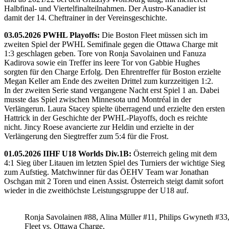
Halbfinal- und Viertelfinalteilnahmen. Der Austro-Kanadier ist
damit der 14. Cheftrainer in der Vereinsgeschichte.
03.05.2026 PWHL Playoffs:
Die Boston Fleet müssen sich im
zweiten Spiel der PWHL Semifinale gegen die Ottawa Charge mit
1:3 geschlagen geben. Tore von Ronja Savolainen und Fanuza
Kadirova sowie ein Treffer ins leere Tor von Gabbie Hughes
sorgten für den Charge Erfolg. Den Ehrentreffer für Boston erzielte
Megan Keller am Ende des zweiten Drittel zum kurzzeitigen 1:2.
In der zweiten Serie stand vergangene Nacht erst Spiel 1 an. Dabei
musste das Spiel zwischen Minnesota und Montréal in der
Verlängerun. Laura Stacey spielte überragend und erzielte den ersten
Hattrick in der Geschichte der PWHL-Playoffs, doch es reichte
nicht. Jincy Roese avancierte zur Heldin und erzielte in der
Verlängerung den Siegtreffer zum 5:4 für die Frost.
01.05.2026 IIHF U18 Worlds Div.1B:
Österreich geling mit dem
4:1 Sieg über Litauen im letzten Spiel des Turniers der wichtige Sieg
zum Aufstieg. Matchwinner für das ÖEHV Team war Jonathan
Oschgan mit 2 Toren und einen Assist. Österreich steigt damit sofort
wieder in die zweithöchste Leistungsgruppe der U18 auf.
Ronja Savolainen #88, Alina Müller #11, Philips Gwyneth #33
Fleet vs. Ottawa Charge,