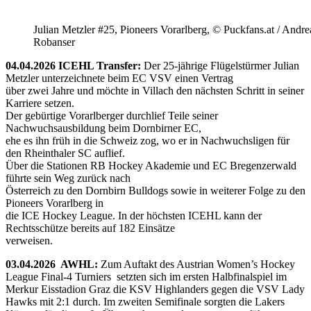
Julian Metzler #25, Pioneers Vorarlberg, © Puckfans.at / Andre
Robanser
04.04.2026 ICEHL Transfer:
Der 25-jährige Flügelstürmer Julian
Metzler unterzeichnete beim EC VSV einen Vertrag
über zwei Jahre und möchte in Villach den nächsten Schritt in seiner
Karriere setzen.
Der gebürtige Vorarlberger durchlief Teile seiner
Nachwuchsausbildung beim Dornbirner EC,
ehe es ihn früh in die Schweiz zog, wo er in Nachwuchsligen für
den Rheinthaler SC auflief.
Über die Stationen RB Hockey Akademie und EC Bregenzerwald
führte sein Weg zurück nach
Österreich zu den Dornbirn Bulldogs sowie in weiterer Folge zu den
Pioneers Vorarlberg in
die ICE Hockey League. In der höchsten ICEHL kann der
Rechtsschütze bereits auf 182 Einsätze
verweisen.
03.04.2026 AWHL:
Zum Auftakt des Austrian Women’s Hockey
League Final-4 Turniers setzten sich im ersten Halbfinalspiel im
Merkur Eisstadion Graz die KSV Highlanders gegen die VSV Lady
Hawks mit 2:1 durch. Im zweiten Semifinale sorgten die Lakers