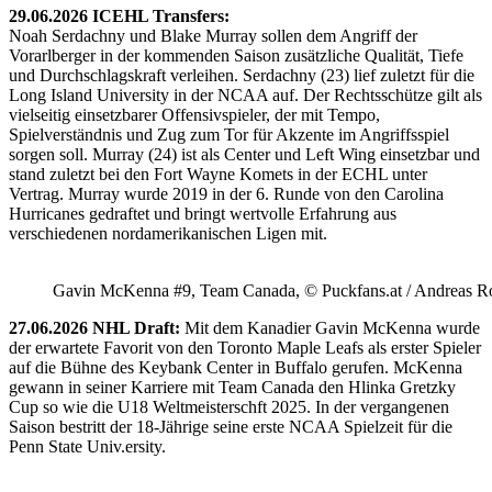
29.06.2026 ICEHL Transfers:
Noah Serdachny und Blake Murray sollen dem Angriff der
Vorarlberger in der kommenden Saison zusätzliche Qualität, Tiefe
und Durchschlagskraft verleihen. Serdachny (23) lief zuletzt für die
Long Island University in der NCAA auf. Der Rechtsschütze gilt als
vielseitig einsetzbarer Offensivspieler, der mit Tempo,
Spielverständnis und Zug zum Tor für Akzente im Angriffsspiel
sorgen soll. Murray (24) ist als Center und Left Wing einsetzbar und
stand zuletzt bei den Fort Wayne Komets in der ECHL unter
Vertrag. Murray wurde 2019 in der 6. Runde von den Carolina
Hurricanes gedraftet und bringt wertvolle Erfahrung aus
verschiedenen nordamerikanischen Ligen mit.
Gavin McKenna #9, Team Canada, © Puckfans.at / Andreas R
27.06.2026 NHL Draft:
Mit dem Kanadier Gavin McKenna wurde
der erwartete Favorit von den Toronto Maple Leafs als erster Spieler
auf die Bühne des Keybank Center in Buffalo gerufen. McKenna
gewann in seiner Karriere mit Team Canada den Hlinka Gretzky
Cup so wie die U18 Weltmeisterschft 2025. In der vergangenen
Saison bestritt der 18-Jährige seine erste NCAA Spielzeit für die
Penn State Univ.ersity.