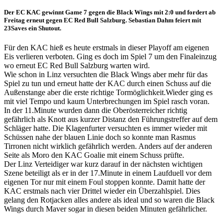
Der EC KAC gewinnt Game 7 gegen die Black Wings mit 2:0 und fordert ab
Freitag erneut gegen EC Red Bull Salzburg. Sebastian Dahm feiert mit
23Saves ein Shutout.
Für den KAC hieß es heute erstmals in dieser Playoff am eigenen
Eis verlieren verboten. Ging es doch im Spiel 7 um den Finaleinzug
wo erneut EC Red Bull Salzburg warten wird.
Wie schon in Linz versuchten die Black Wings aber mehr für das
Spiel zu tun und erneut hatte der KAC durch einen Schuss auf die
Außenstange aber die erste richtige Tormöglichkeit.Wieder ging es
mit viel Tempo und kaum Unterbrechungen im Spiel rasch voran.
In der 11.Minute wurden dann die Oberösterreicher richtig
gefährlich als Knott aus kurzer Distanz den Führungstreffer auf dem
Schläger hatte. Die Klagenfurter versuchten es immer wieder mit
Schüssen nahe der blauen Linie doch so konnte man Rasmus
Tirronen nicht wirklich gefährlich werden. Anders auf der anderen
Seite als Moro den KAC Goalie mit einem Schuss prüfte.
Der Linz Verteidiger war kurz darauf in der nächsten wichtigen
Szene beteiligt als er in der 17.Minute in einem Laufduell vor dem
eigenen Tor nur mit einem Foul stoppen konnte. Damit hatte der
KAC erstmals nach vier Drittel wieder ein Überzahlspiel. Dies
gelang den Rotjacken alles andere als ideal und so waren die Black
Wings durch Maver sogar in diesen beiden Minuten gefährlicher.