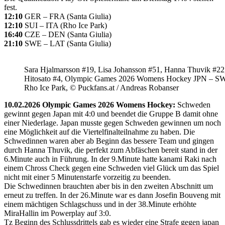
fest.
12:10
GER – FRA (Santa Giulia)
12:10
SUI – ITA (Rho Ice Park)
16:40
CZE – DEN (Santa Giulia)
21:10
SWE – LAT (Santa Giulia)
Sara Hjalmarsson #19, Lisa Johansson #51, Hanna Thuvik #22
Hitosato #4, Olympic Games 2026 Womens Hockey JPN – S
Rho Ice Park, © Puckfans.at / Andreas Robanser
10.02.2026 Olympic Games 2026 Womens Hockey:
Schweden
gewinnt gegen Japan mit 4:0 und beendet die Gruppe B damit ohne
einer Niederlage. Japan musste gegen Schweden gewinnen um noch
eine Möglichkeit auf die Viertelfinalteilnahme zu haben. Die
Schwedinnen waren aber ab Beginn das bessere Team und gingen
durch Hanna Thuvik, die perfekt zum Abfäschen bereit stand in der
6.Minute auch in Führung. In der 9.Minute hatte kanami Raki nach
einem Chross Check gegen eine Schweden viel Glück um das Spiel
nicht mit einer 5 Minutenstarfe vorzeitig zu beenden.
Die Schwedinnen brauchten aber bis in den zweiten Abschnitt um
erneut zu treffen. In der 26.Minute war es dann Josefin Bouveng mit
einem mächtigen Schlagschuss und in der 38.Minute erhöhte
MiraHallin im Powerplay auf 3:0.
Tz Beginn des Schlussdrittels gab es wieder eine Strafe gegen japan