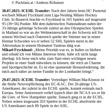
© Puckfans.at / Andreas Robanser
30.07.2025: ICEHL Transfer:
Nach drei Jahren beim HC Pustertal
wechselt Mikael Frycklund zum Liga-Neuling Milano Hockey
Club. In Bruneck brachte es Frycklund in 165 Spielen auf insgesamt
95 (39+56) Punkte. Mit dem italienischen Nationalteam nahm der
33-Jährige gebürtige Schwede zuletzt an den Olympischen Spielen
in Mailand so wie an der Weltmeisterschaft in der Schweiz teil.Vor
seinem Wechsel nach Österreich spielte der Stürmer nur in seiner
Heimat Schweden wo er neben 52 SHL Spielen meist in der
Allsvenskan in seinem Heimatort Vasteras tätig war.
Mikael Frycklund:
„Meine Priorität war es, in Italien zu bleiben
und sobald ich von Milans Interesse hörte, habe ich nicht lange
überlegt. Ich freue mich sehr, zum Start eines wichtigen neuen
Projekts in einer Stadt mitwirken zu können, die reich an Charme
und Sportgeschichte ist. Es ist eine spannende Herausforderung, die
mich auch näher an meine Familie in der Lombardei bringt.“
29.07.2025: ICEHL Transfer:
Verteidiger William MacKinnon ist
die fünfte Neuverpflichtung des EC-KAC. Der 26-jährige US-
Amerikaner, der zuletzt in der ECHL spielte, kommt erstmals nach
Europa. Seine Juniorenzeit verlief typisch über die NCAA wo er für
die Univ. of New Hampshire spielte. Danach ging es in die ECHL.
Neben seinen insgesamt 203 Spielen in der ECHL absolvierte der
US Amerikaner auch 89 Spiele in der AHL.