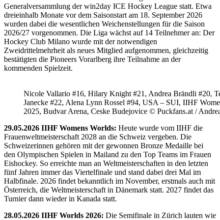
Generalversammlung der win2day ICE Hockey League statt. Etwa
dreieinhalb Monate vor dem Saisonstart am 18. September 2026
wurden dabei die wesentlichen Weichenstellungen für die Saison
2026/27 vorgenommen. Die Liga wächst auf 14 Teilnehmer an: Der
Hockey Club Milano wurde mit der notwendigen
Zweidrittelmehrheit als neues Mitglied aufgenommen, gleichzeitig
bestätigten die Pioneers Vorarlberg ihre Teilnahme an der
kommenden Spielzeit.
Nicole Vallario #16, Hilary Knight #21, Andrea Brändli #20, T
Janecke #22, Alena Lynn Rossel #94, USA – SUI, IIHF Wome
2025, Budvar Arena, Ceske Budejovice © Puckfans.at / Andre
29.05.2026 IIHF Womens Worlds:
Heute wurde vom IIHF die
Frauenweltmeisterschaft 2028 an die Schweiz vergeben. Die
Schweizerinnen gehören mit der gewonnen Bronze Medaille bei
den Olympischen Spielen in Mailand zu den Top Teams im Frauen
Eishockey. So erreichte man an Weltmeisterschaften in den letzten
fünf Jahren immer das Viertelfinale und stand dabei drei Mal im
Halbfinale. 2026 findet bekanntlich im November, erstmals auch mit
Österreich, die Weltmeisterschaft in Dänemark statt. 2027 findet das
Turnier dann wieder in Kanada statt.
28.05.2026 IIHF Worlds 2026:
Die Semifinale in Zürich lauten wie