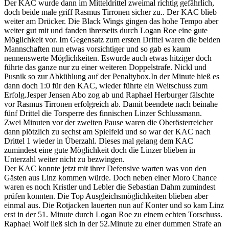
Der KAC wurde dann im Mitteldrittel zweimal richtig gefährlich,
doch beide male griff Rasmus Tirronen sicher zu.. Der KAC blieb
weiter am Drücker. Die Black Wings gingen das hohe Tempo aber
weiter gut mit und fanden ihrerseits durch Logan Roe eine gute
Möglichkeit vor. Im Gegensatz zum ersten Drittel waren die beiden
Mannschaften nun etwas vorsichtiger und so gab es kaum
nennenswerte Möglichkeiten. Eswurde auch etwas hitziger doch
führte das ganze nur zu einer weiteren Doppelstrafe. Nickl und
Pusnik so zur Abkühlung auf der Penaltybox.In der Minute hieß es
dann doch 1:0 für den KAC, wieder führte ein Weitschuss zum
Erfolg.Jesper Jensen Abo zog ab und Raphael Herburger fälschte
vor Rasmus Tirronen erfolgreich ab. Damit beendete nach beinahe
fünf Drittel die Torsperre des finnischen Linzer Schlussmann.
Zwei Minuten vor der zweiten Pause waren die Oberösterreicher
dann plötzlich zu sechst am Spielfeld und so war der KAC nach
Drittel 1 wieder in Überzahl. Dieses mal gelang dem KAC
zumindest eine gute Möglichkeit doch die Linzer blieben in
Unterzahl weiter nicht zu bezwingen.
Der KAC konnte jetzt mit ihrer Defensive warten was von den
Gästen aus Linz kommen würde. Doch neben einer Moro Chance
waren es noch Kristler und Lebler die Sebastian Dahm zumindest
prüfen konnten. Die Top Ausgleichsmöglichkeiten blieben aber
einmal aus. Die Rotjacken lauerten nun auf Konter und so kam Linz
erst in der 51. Minute durch Logan Roe zu einem echten Torschuss.
Raphael Wolf ließ sich in der 52.Minute zu einer dummen Strafe an