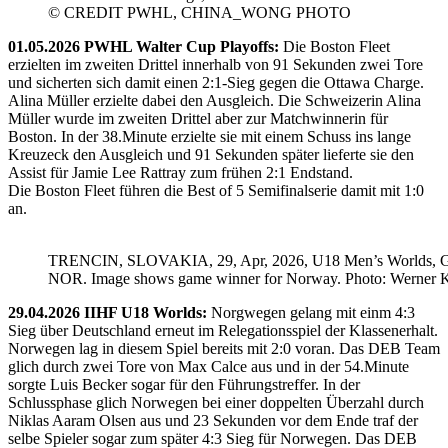
© CREDIT PWHL, CHINA_WONG PHOTO
01.05.2026 PWHL Walter Cup Playoffs:
Die Boston Fleet
erzielten im zweiten Drittel innerhalb von 91 Sekunden zwei Tore
und sicherten sich damit einen 2:1-Sieg gegen die Ottawa Charge.
Alina Müller erzielte dabei den Ausgleich. Die Schweizerin Alina
Müller wurde im zweiten Drittel aber zur Matchwinnerin für
Boston. In der 38.Minute erzielte sie mit einem Schuss ins lange
Kreuzeck den Ausgleich und 91 Sekunden später lieferte sie den
Assist für Jamie Lee Rattray zum frühen 2:1 Endstand.
Die Boston Fleet führen die Best of 5 Semifinalserie damit mit 1:0
an.
TRENCIN, SLOVAKIA, 29, Apr, 2026, U18 Men’s Worlds, 
NOR. Image shows game winner for Norway. Photo: Werner K
29.04.2026 IIHF U18 Worlds:
Norgwegen gelang mit einm 4:3
Sieg über Deutschland erneut im Relegationsspiel der Klassenerhalt.
Norwegen lag in diesem Spiel bereits mit 2:0 voran. Das DEB Team
glich durch zwei Tore von Max Calce aus und in der 54.Minute
sorgte Luis Becker sogar für den Führungstreffer. In der
Schlussphase glich Norwegen bei einer doppelten Überzahl durch
Niklas Aaram Olsen aus und 23 Sekunden vor dem Ende traf der
selbe Spieler sogar zum später 4:3 Sieg für Norwegen. Das DEB