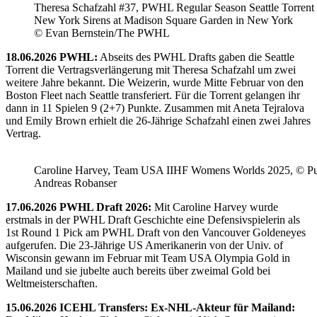
Theresa Schafzahl #37, PWHL Regular Season Seattle Torrent 
New York Sirens at Madison Square Garden in New York
© Evan Bernstein/The PWHL
18.06.2026 PWHL:
Abseits des PWHL Drafts gaben die Seattle
Torrent die Vertragsverlängerung mit Theresa Schafzahl um zwei
weitere Jahre bekannt. Die Weizerin, wurde Mitte Februar von den
Boston Fleet nach Seattle transferiert. Für die Torrent gelangen ihr
dann in 11 Spielen 9 (2+7) Punkte. Zusammen mit Aneta Tejralova
und Emily Brown erhielt die 26-Jährige Schafzahl einen zwei Jahres
Vertrag.
Caroline Harvey, Team USA IIHF Womens Worlds 2025, © Puc
Andreas Robanser
17.06.2026 PWHL Draft 2026:
Mit Caroline Harvey wurde
erstmals in der PWHL Draft Geschichte eine Defensivspielerin als
1st Round 1 Pick am PWHL Draft von den Vancouver Goldeneyes
aufgerufen. Die 23-Jährige US Amerikanerin von der Univ. of
Wisconsin gewann im Februar mit Team USA Olympia Gold in
Mailand und sie jubelte auch bereits über zweimal Gold bei
Weltmeisterschaften.
15.06.2026 ICEHL Transfers: Ex-NHL-Akteur für Mailand: