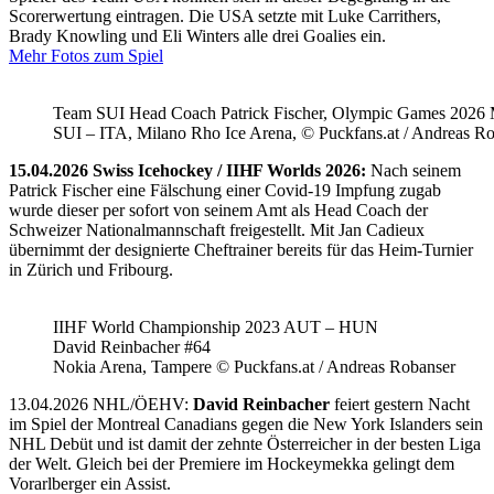
Scorerwertung eintragen. Die USA setzte mit Luke Carrithers,
Brady Knowling und Eli Winters alle drei Goalies ein.
Mehr Fotos zum Spiel
Team SUI Head Coach Patrick Fischer, Olympic Games 202
SUI – ITA, Milano Rho Ice Arena, © Puckfans.at / Andreas R
15.04.2026 Swiss Icehockey / IIHF Worlds 2026:
Nach seinem
Patrick Fischer eine Fälschung einer Covid-19 Impfung zugab
wurde dieser per sofort von seinem Amt als Head Coach der
Schweizer Nationalmannschaft freigestellt. Mit Jan Cadieux
übernimmt der designierte Cheftrainer bereits für das Heim-Turnier
in Zürich und Fribourg.
IIHF World Championship 2023 AUT – HUN
David Reinbacher #64
Nokia Arena, Tampere © Puckfans.at / Andreas Robanser
13.04.2026 NHL/ÖEHV:
David Reinbacher
feiert gestern Nacht
im Spiel der Montreal Canadians gegen die New York Islanders sein
NHL Debüt und ist damit der zehnte Österreicher in der besten Liga
der Welt. Gleich bei der Premiere im Hockeymekka gelingt dem
Vorarlberger ein Assist.