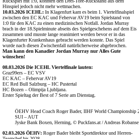
Rückspiel mit 1:0, konnten den Drei-Tore-Rückstand aus dem
Hinspiel jedoch nicht mehr wettmachen.
10.03.2026 ICEHL:
In Klagenfurt kam es beim 1. Viertelfinalspiel
zwischen den EC KAC und Fehervar AV19 beim Spielstand von
1:0 für den KAC zu einen medizinischen Notfall. Jordan Murray
brach in der 18.Spielminute abseits des Spielgeschehens auf dem Eis
zusammen und musste lange reanimiert werden bevor er in das
Klagenfurter Krankenhaus gebracht werden konnte. Das Spiel
wurde nach diesen Zwischenfall natürlicherweise abgebrochen.
Man kann den Kanadier Jordan Murray nur Alles Gute
wünschen!
08.03.2026 Die ICEHL Viertelfinale lauten:
Graz99ers – EC VSV
EC KAC – Fehervar AV19
EC Red Bull Salzburg – HC Pustertal
HC Bozen – Olimpija Ljubljana.
Erster Spieltag der Best of 7 Serie am Dienstag.
ÖEHV Head Coach Roger Bader, IIHF World Championship 
SUI – AUT
Jyske Bank Boxen, Herning, © Puckfans.at / Andreas Robanse
02.03.2026 ÖEHV:
Roger Bader bleibt Sportdirektor und Herren-
Teamchef bis 2028.