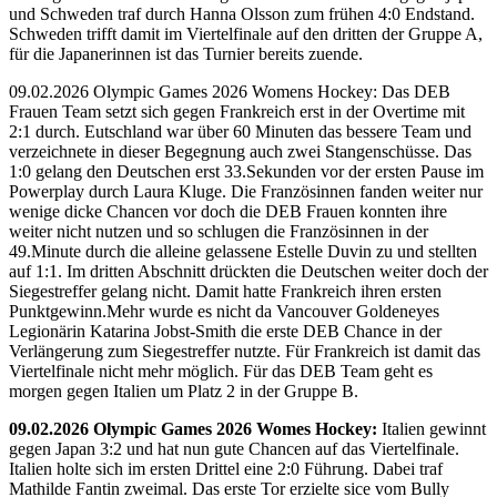
und Schweden traf durch Hanna Olsson zum frühen 4:0 Endstand.
Schweden trifft damit im Viertelfinale auf den dritten der Gruppe A,
für die Japanerinnen ist das Turnier bereits zuende.
09.02.2026 Olympic Games 2026 Womens Hockey: Das DEB
Frauen Team setzt sich gegen Frankreich erst in der Overtime mit
2:1 durch. Eutschland war über 60 Minuten das bessere Team und
verzeichnete in dieser Begegnung auch zwei Stangenschüsse. Das
1:0 gelang den Deutschen erst 33.Sekunden vor der ersten Pause im
Powerplay durch Laura Kluge. Die Französinnen fanden weiter nur
wenige dicke Chancen vor doch die DEB Frauen konnten ihre
weiter nicht nutzen und so schlugen die Französinnen in der
49.Minute durch die alleine gelassene Estelle Duvin zu und stellten
auf 1:1. Im dritten Abschnitt drückten die Deutschen weiter doch der
Siegestreffer gelang nicht. Damit hatte Frankreich ihren ersten
Punktgewinn.Mehr wurde es nicht da Vancouver Goldeneyes
Legionärin Katarina Jobst-Smith die erste DEB Chance in der
Verlängerung zum Siegestreffer nutzte. Für Frankreich ist damit das
Viertelfinale nicht mehr möglich. Für das DEB Team geht es
morgen gegen Italien um Platz 2 in der Gruppe B.
09.02.2026 Olympic Games 2026 Womes Hockey:
Italien gewinnt
gegen Japan 3:2 und hat nun gute Chancen auf das Viertelfinale.
Italien holte sich im ersten Drittel eine 2:0 Führung. Dabei traf
Mathilde Fantin zweimal. Das erste Tor erzielte sice vom Bully