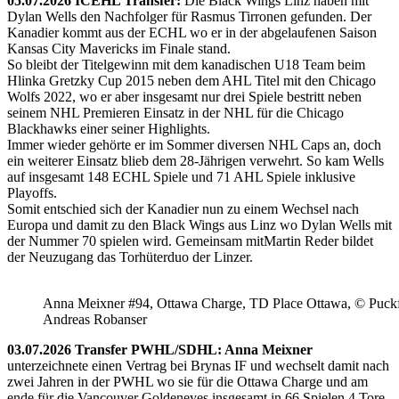
05.07.2026 ICEHL Transfer:
Die Black Wings Linz haben mit
Dylan Wells den Nachfolger für Rasmus Tirronen gefunden. Der
Kanadier kommt aus der ECHL wo er in der abgelaufenen Saison
Kansas City Mavericks im Finale stand.
So bleibt der Titelgewinn mit dem kanadischen U18 Team beim
Hlinka Gretzky Cup 2015 neben dem AHL Titel mit den Chicago
Wolfs 2022, wo er aber insgesamt nur drei Spiele bestritt neben
seinem NHL Premieren Einsatz in der NHL für die Chicago
Blackhawks einer seiner Highlights.
Immer wieder gehörte er im Sommer diversen NHL Caps an, doch
ein weiterer Einsatz blieb dem 28-Jährigen verwehrt. So kam Wells
auf insgesamt 148 ECHL Spiele und 71 AHL Spiele inklusive
Playoffs.
Somit entschied sich der Kanadier nun zu einem Wechsel nach
Europa und damit zu den Black Wings aus Linz wo Dylan Wells mit
der Nummer 70 spielen wird. Gemeinsam mitMartin Reder bildet
der Neuzugang das Torhüterduo der Linzer.
Anna Meixner #94, Ottawa Charge, TD Place Ottawa, © Puckfa
Andreas Robanser
03.07.2026 Transfer PWHL/SDHL: Anna Meixner
unterzeichnete einen Vertrag bei Brynas IF und wechselt damit nach
zwei Jahren in der PWHL wo sie für die Ottawa Charge und am
ende für die Vancouver Goldeneyes insgesamt in 66 Spielen 4 Tore