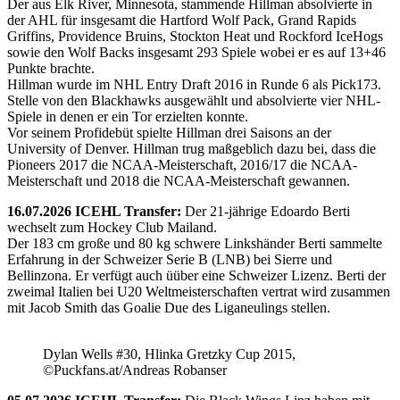
Der aus Elk River, Minnesota, stammende Hillman absolvierte in
der AHL für insgesamt die Hartford Wolf Pack, Grand Rapids
Griffins, Providence Bruins, Stockton Heat und Rockford IceHogs
sowie den Wolf Backs insgesamt 293 Spiele wobei er es auf 13+46
Punkte brachte.
Hillman wurde im NHL Entry Draft 2016 in Runde 6 als Pick173.
Stelle von den Blackhawks ausgewählt und absolvierte vier NHL-
Spiele in denen er ein Tor erzielten konnte.
Vor seinem Profidebüt spielte Hillman drei Saisons an der
University of Denver. Hillman trug maßgeblich dazu bei, dass die
Pioneers 2017 die NCAA-Meisterschaft, 2016/17 die NCAA-
Meisterschaft und 2018 die NCAA-Meisterschaft gewannen.
16.07.2026 ICEHL Transfer:
Der 21-jährige Edoardo Berti
wechselt zum Hockey Club Mailand.
Der 183 cm große und 80 kg schwere Linkshänder Berti sammelte
Erfahrung in der Schweizer Serie B (LNB) bei Sierre und
Bellinzona. Er verfügt auch üüber eine Schweizer Lizenz. Berti der
zweimal Italien bei U20 Weltmeisterschaften vertrat wird zusammen
mit Jacob Smith das Goalie Due des Liganeulings stellen.
Dylan Wells #30, Hlinka Gretzky Cup 2015,
©Puckfans.at/Andreas Robanser