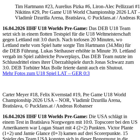
Tim Hartmann #23, Aurelius Pizka #6, Liron-Alec Pellizzari #16
Nikitins #29, Pre Game U18 World Championship 2026 LAT 
Vladimír Dzurilla Arena, Bratislava, © Puckfans.at / Andreas 
16.04.2026 IIHF U18 Worlds Pre-Game:
Das DEB U18 Team
setzt sich in einem flotten Testspiel für die U18 Weltmeisterschaft
gegen Lettland mit 3:0 durch. Nach torlosen 20 Minuten, wo
Lettland mehr vom Spiel hatte sorgte Tim Hartmann (34.Min) für
die DEB Führung. Lukas Steihauser erhöhte in Minute 39. Lettland
vergab im Spiel zahlreiche Powerplays, Das DEB Team nutzte im
Schlussdrittel eines ihrer Überzahlspiele durch Jonas Schwarz zum
3:0. DEB Torhüter Max Bolle feierte damit auch ein Shutout.
Mehr Fotos zum U18 Spiel LAT – GER 0:3
Carter Meyer #18, Felix Kvernstad #19, Pre Game U18 World
Championship 2026 USA – NOR, Vladimír Dzurilla Arena,
Bratislava, © Puckfans.at / Andreas Robanser
16.04.2026 IIHF U18 Worlds Pre-Game:
Die USA schlägt in
einem Test in Bratislava Norgwegen mit 10:0. Topscorer bei den US
Amerikanern war Logan Stuart mit 4 (2+2) Punkten. Victor Plante
(1+2) und Jamie Glance (0+3) kamen auf drei Scorerpunkte. 15
Spieler des Team USA konnten sich in dieser Begegnung in die