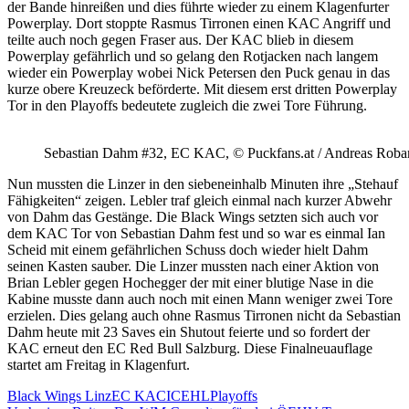
der Bande hinreißen und dies führte wieder zu einem Klagenfurter
Powerplay. Dort stoppte Rasmus Tirronen einen KAC Angriff und
teilte auch noch gegen Fraser aus. Der KAC blieb in diesem
Powerplay gefährlich und so gelang den Rotjacken nach langem
wieder ein Powerplay wobei Nick Petersen den Puck genau in das
kurze obere Kreuzeck beförderte. Mit diesem erst dritten Powerplay
Tor in den Playoffs bedeutete zugleich die zwei Tore Führung.
Sebastian Dahm #32, EC KAC, © Puckfans.at / Andreas Roba
Nun mussten die Linzer in den siebeneinhalb Minuten ihre „Stehauf
Fähigkeiten“ zeigen. Lebler traf gleich einmal nach kurzer Abwehr
von Dahm das Gestänge. Die Black Wings setzten sich auch vor
dem KAC Tor von Sebastian Dahm fest und so war es einmal Ian
Scheid mit einem gefährlichen Schuss doch wieder hielt Dahm
seinen Kasten sauber. Die Linzer mussten nach einer Aktion von
Brian Lebler gegen Hochegger der mit einer blutige Nase in die
Kabine musste dann auch noch mit einen Mann weniger zwei Tore
erzielen. Dies gelang auch ohne Rasmus Tirronen nicht da Sebastian
Dahm heute mit 23 Saves ein Shutout feierte und so fordert der
KAC erneut den EC Red Bull Salzburg. Diese Finalneuauflage
startet am Freitag in Klagenfurt.
Black Wings Linz
EC KAC
ICEHL
Playoffs