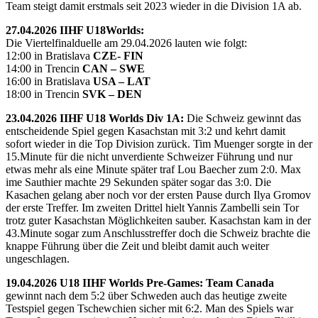
Team steigt damit erstmals seit 2023 wieder in die Division 1A ab.
27.04.2026 IIHF U18Worlds:
Die Viertelfinalduelle am 29.04.2026 lauten wie folgt:
12:00 in Bratislava
CZE- FIN
14:00 in Trencin
CAN – SWE
16:00 in Bratislava
USA – LAT
18:00 in Trencin
SVK – DEN
23.04.2026 IIHF U18 Worlds Div 1A:
Die Schweiz gewinnt das
entscheidende Spiel gegen Kasachstan mit 3:2 und kehrt damit
sofort wieder in die Top Division zurück. Tim Muenger sorgte in der
15.Minute für die nicht unverdiente Schweizer Führung und nur
etwas mehr als eine Minute später traf Lou Baecher zum 2:0. Max
ime Sauthier machte 29 Sekunden später sogar das 3:0. Die
Kasachen gelang aber noch vor der ersten Pause durch Ilya Gromov
der erste Treffer. Im zweiten Drittel hielt Yannis Zambelli sein Tor
trotz guter Kasachstan Möglichkeiten sauber. Kasachstan kam in der
43.Minute sogar zum Anschlusstreffer doch die Schweiz brachte die
knappe Führung über die Zeit und bleibt damit auch weiter
ungeschlagen.
19.04.2026 U18 IIHF Worlds Pre-Games: Team Canada
gewinnt nach dem 5:2 über Schweden auch das heutige zweite
Testspiel gegen Tschewchien sicher mit 6:2. Man des Spiels war