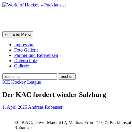
Zum
Inhalt
springen
World of Hockey – Puckfans.at
Suchen
Primäres Menü
Impressum
Foto Gallerie
Partner und Referenzen
Datenschutz
Gallerie
Suchen
nach:
ICE Hockey League
Der KAC fordert wieder Salzburg
1. April 2025
Andreas Robanser
EC KAC, David Maier #12, Mathias From #77, © Puckfans.at 
Robanser