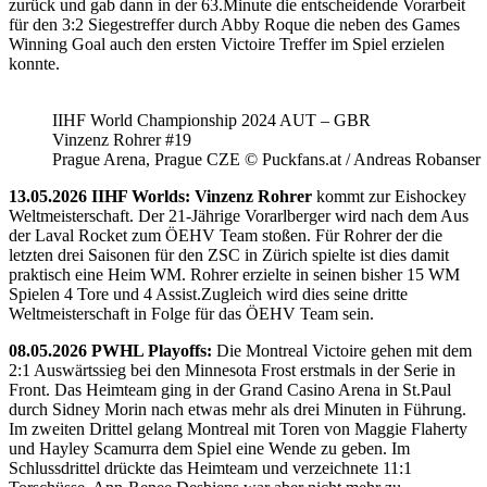
zurück und gab dann in der 63.Minute die entscheidende Vorarbeit
für den 3:2 Siegestreffer durch Abby Roque die neben des Games
Winning Goal auch den ersten Victoire Treffer im Spiel erzielen
konnte.
IIHF World Championship 2024 AUT – GBR
Vinzenz Rohrer #19
Prague Arena, Prague CZE © Puckfans.at / Andreas Robanser
13.05.2026 IIHF Worlds: Vinzenz Rohrer
kommt zur Eishockey
Weltmeisterschaft. Der 21-Jährige Vorarlberger wird nach dem Aus
der Laval Rocket zum ÖEHV Team stoßen. Für Rohrer der die
letzten drei Saisonen für den ZSC in Zürich spielte ist dies damit
praktisch eine Heim WM. Rohrer erzielte in seinen bisher 15 WM
Spielen 4 Tore und 4 Assist.Zugleich wird dies seine dritte
Weltmeisterschaft in Folge für das ÖEHV Team sein.
08.05.2026 PWHL Playoffs:
Die Montreal Victoire gehen mit dem
2:1 Auswärtssieg bei den Minnesota Frost erstmals in der Serie in
Front. Das Heimteam ging in der Grand Casino Arena in St.Paul
durch Sidney Morin nach etwas mehr als drei Minuten in Führung.
Im zweiten Drittel gelang Montreal mit Toren von Maggie Flaherty
und Hayley Scamurra dem Spiel eine Wende zu geben. Im
Schlussdrittel drückte das Heimteam und verzeichnete 11:1