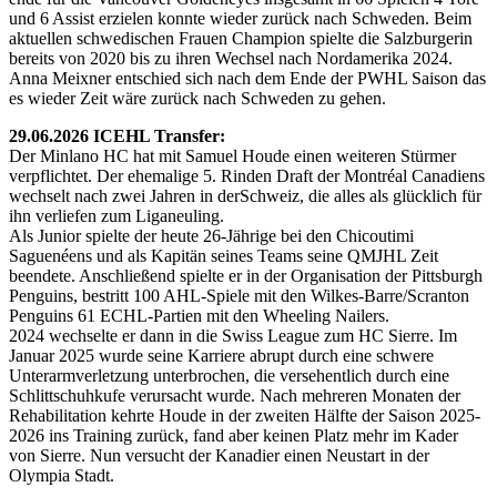
und 6 Assist erzielen konnte wieder zurück nach Schweden. Beim
aktuellen schwedischen Frauen Champion spielte die Salzburgerin
bereits von 2020 bis zu ihren Wechsel nach Nordamerika 2024.
Anna Meixner entschied sich nach dem Ende der PWHL Saison das
es wieder Zeit wäre zurück nach Schweden zu gehen.
29.06.2026 ICEHL Transfer:
Der Minlano HC hat mit Samuel Houde einen weiteren Stürmer
verpflichtet. Der ehemalige 5. Rinden Draft der Montréal Canadiens
wechselt nach zwei Jahren in derSchweiz, die alles als glücklich für
ihn verliefen zum Liganeuling.
Als Junior spielte der heute 26-Jährige bei den Chicoutimi
Saguenéens und als Kapitän seines Teams seine QMJHL Zeit
beendete. Anschließend spielte er in der Organisation der Pittsburgh
Penguins, bestritt 100 AHL-Spiele mit den Wilkes-Barre/Scranton
Penguins 61 ECHL-Partien mit den Wheeling Nailers.
2024 wechselte er dann in die Swiss League zum HC Sierre. Im
Januar 2025 wurde seine Karriere abrupt durch eine schwere
Unterarmverletzung unterbrochen, die versehentlich durch eine
Schlittschuhkufe verursacht wurde. Nach mehreren Monaten der
Rehabilitation kehrte Houde in der zweiten Hälfte der Saison 2025-
2026 ins Training zurück, fand aber keinen Platz mehr im Kader
von Sierre. Nun versucht der Kanadier einen Neustart in der
Olympia Stadt.