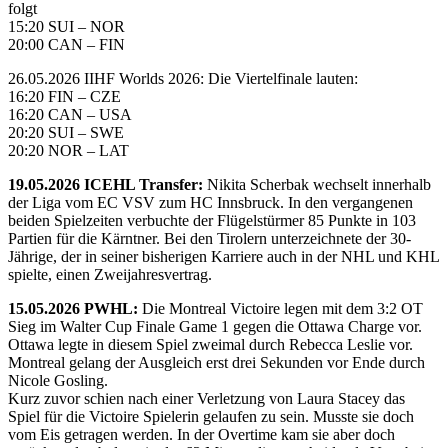
folgt
15:20 SUI – NOR
20:00 CAN – FIN
26.05.2026 IIHF Worlds 2026: Die Viertelfinale lauten:
16:20 FIN – CZE
16:20 CAN – USA
20:20 SUI – SWE
20:20 NOR – LAT
19.05.2026 ICEHL Transfer:
Nikita Scherbak wechselt innerhalb
der Liga vom EC VSV zum HC Innsbruck. In den vergangenen
beiden Spielzeiten verbuchte der Flügelstürmer 85 Punkte in 103
Partien für die Kärntner. Bei den Tirolern unterzeichnete der 30-
Jährige, der in seiner bisherigen Karriere auch in der NHL und KHL
spielte, einen Zweijahresvertrag.
15.05.2026 PWHL:
Die Montreal Victoire legen mit dem 3:2 OT
Sieg im Walter Cup Finale Game 1 gegen die Ottawa Charge vor.
Ottawa legte in diesem Spiel zweimal durch Rebecca Leslie vor.
Montreal gelang der Ausgleich erst drei Sekunden vor Ende durch
Nicole Gosling.
Kurz zuvor schien nach einer Verletzung von Laura Stacey das
Spiel für die Victoire Spielerin gelaufen zu sein. Musste sie doch
vom Eis getragen werden. In der Overtime kam sie aber doch