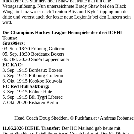
Rückkehr des Stürmers doch Shaw bat Mitte mai um eine
Vetragsauflösung. Nun unterzeichnete Brady Shaw bei den Black
Wings in Linz wo er nach Trenton Bliss und Kyle Topping nun der
dritte und vorerst auch der letzte neue Legionär bei den Linzern sein
wird.
Die Champions Hockey League Heimspiele der drei ICEHL
Teams:
Graz99ers:
03. Sep. 18:30 Fribourg Gotteron
05. Sep. 18:30 Bordeaux Boxers
06. Okt. 20:20 SaiPa Lappeenranta
EC KAC:
3. Sep. 19:15 Bordeaux Boxers
5. Sep. 19:15 Fribourg Gotteron
6. Okt. 19:15 Kookoo Kouvola
EC Red Bull Salzburg:
3. Sep. 19:15 Kölner Haie
5. Sep. 19:15 Bili Tygri Liberec
7. Okt. 20:20 Eisbären Berlin
Head Coach Doug Shedden, © Puckfans.at / Andreas Robanse
11.06.2026 ICEHL Transfer:
Der HC Mailand gab heute mit
Doug Shedden offiziell ihren Head Coach bekannt. Der 65-Jährige,