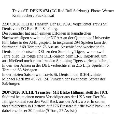
Travis ST. DENIS #74 (EC Red Bull Salzburg) Photo: Werner
Krainbucher / Puckfans.at
22.07.2026 ICEHL Transfer: Der EC KAC verpflichtet Travis St.
Denis vom EC Red Bull Salzburg.
Der Kanadier hat nach einigen Erfolgen in kanadischen
Nachwuchsligen sowie in der NCAA an der Quinnipiac University
fünf Jahre in der AHL gespielt. In insgesamt 294 Spielen kam der
Stürmer auf 69 Tore und 76 Assists. Anschließend wechselte St.
Denis in die deutsche DEL zu den Straubing Tigers, wo er zwei
Jahre blieb. Es folgte eine DEL-Saison beim ERC Ingolstadt, um
anschließend noch einmal zu den Straubing Tigers zurückzukehren.
In den vier Jahren in der DEL verbuchte er in 215 Liga-Spielen 76
Tore und 68 Vorlagen.
In der letzten Saison war Travis St. Denis in der ICEHL hinter
Michael Raffl mit 45 (21+24) Punkten der zweitbeste Scorer der
Salzburger.
20.07.2026 ICEHL Transfer: Mit Blake Hillman
stellt der HCB
Südtirol heute einen neuen Verteidiger aus der USA vor. Der 30-
Jährige kommt von den Wolf Back aus der AHL wo er In seinen
vier Spielzeiten in Hartford auf 176 Einsätze für die Wolf Pack und
dabei erzielte er 30 Punkte (9 Tore, 27 Assists).