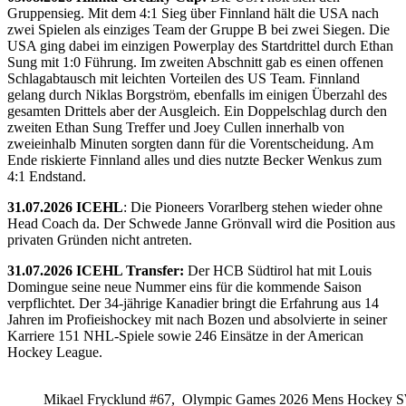
Gruppensieg. Mit dem 4:1 Sieg über Finnland hält die USA nach
zwei Spielen als einziges Team der Gruppe B bei zwei Siegen. Die
USA ging dabei im einzigen Powerplay des Startdrittel durch Ethan
Sung mit 1:0 Führung. Im zweiten Abschnitt gab es einen offenen
Schlagabtausch mit leichten Vorteilen des US Team. Finnland
gelang durch Niklas Borgström, ebenfalls im einigen Überzahl des
gesamten Drittels aber der Ausgleich. Ein Doppelschlag durch den
zweiten Ethan Sung Treffer und Joey Cullen innerhalb von
zweieinhalb Minuten sorgten dann für die Vorentscheidung. Am
Ende riskierte Finnland alles und dies nutzte Becker Wenkus zum
4:1 Endstand.
31.07.2026 ICEHL
: Die Pioneers Vorarlberg stehen wieder ohne
Head Coach da. Der Schwede Janne Grönvall wird die Position aus
privaten Gründen nicht antreten.
31.07.2026 ICEHL Transfer:
Der HCB Südtirol hat mit Louis
Domingue seine neue Nummer eins für die kommende Saison
verpflichtet. Der 34-jährige Kanadier bringt die Erfahrung aus 14
Jahren im Profieishockey mit nach Bozen und absolvierte in seiner
Karriere 151 NHL-Spiele sowie 246 Einsätze in der American
Hockey League.
Mikael Frycklund #67, Olympic Games 2026 Mens Hockey 