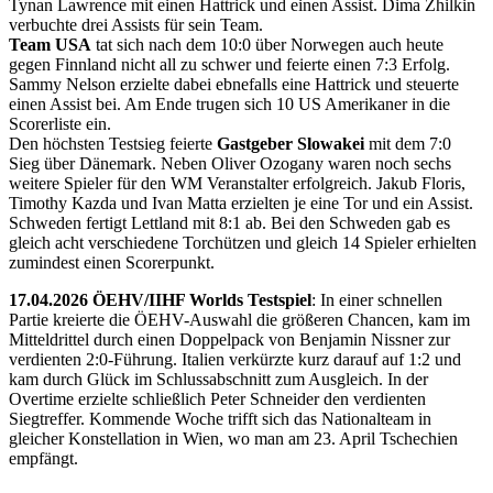
Tynan Lawrence mit einen Hattrick und einen Assist. Dima Zhilkin
verbuchte drei Assists für sein Team.
Team USA
tat sich nach dem 10:0 über Norwegen auch heute
gegen Finnland nicht all zu schwer und feierte einen 7:3 Erfolg.
Sammy Nelson erzielte dabei ebnefalls eine Hattrick und steuerte
einen Assist bei. Am Ende trugen sich 10 US Amerikaner in die
Scorerliste ein.
Den höchsten Testsieg feierte
Gastgeber Slowakei
mit dem 7:0
Sieg über Dänemark. Neben Oliver Ozogany waren noch sechs
weitere Spieler für den WM Veranstalter erfolgreich. Jakub Floris,
Timothy Kazda und Ivan Matta erzielten je eine Tor und ein Assist.
Schweden fertigt Lettland mit 8:1 ab. Bei den Schweden gab es
gleich acht verschiedene Torchützen und gleich 14 Spieler erhielten
zumindest einen Scorerpunkt.
17.04.2026 ÖEHV/IIHF Worlds Testspiel
: In einer schnellen
Partie kreierte die ÖEHV-Auswahl die größeren Chancen, kam im
Mitteldrittel durch einen Doppelpack von Benjamin Nissner zur
verdienten 2:0-Führung. Italien verkürzte kurz darauf auf 1:2 und
kam durch Glück im Schlussabschnitt zum Ausgleich. In der
Overtime erzielte schließlich Peter Schneider den verdienten
Siegtreffer. Kommende Woche trifft sich das Nationalteam in
gleicher Konstellation in Wien, wo man am 23. April Tschechien
empfängt.