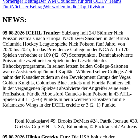
Beitragsnavigation
Vorheriger Beitrag
Der WM Coundton für drei ÖEHV Teams
läuft
Nächster Beitrag
Wir wollen in die Top Division
NEWS:
05.08.2026 ICEHL Tranfer:
Salzburg holt 24J Stürmer Nick
Poisson erstmals nach Europa. Nach zwei Saisonen in der British
Columbia Hockey League spielte Nick Poisson fünf Jahre, von
2020 bis 2025, für das Providence College in der NCAA. In 170
Spielen verbuchte er 109 (42+67) Scorerpunkte . Damit absolvierte
Poisson die zweitmeisten Spiele in der Geschichte des
Eishockeyprogramms. In seinen letzten beiden College-Saisonen
war er Assistenzkapitän und Kapitän. Während seiner College-Zeit
nahm der Kanadier zudem an den Development Camps der Vegas
Golden Knights, Columbus Blue Jackets und Florida Panthers teil.
In der vergangenen Spielzeit absolvierte der Angreifer seine erste
Profisaison. Für die Abbotsford Canucks kam Poisson in 43 AHL-
Spielen auf 11 (5+6) Punkte.In neun weiteren Einsätzen für die
Kalamazoo Wings in der ECHL erzielte er 3 (2+1) Punkte.
Roni Kuukasjarvi #9, Brooks DeMars #24, Patrik Joensuu #30
Gretzky Cup FIN – USA, Edmonton, © Puckfans.at / Andreas
05.08.2026 Hlinka Gretzky Cup:
Die USA holt sich den