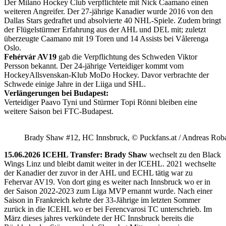
Der Milano Hockey Club verpflichtete mit Nick Caamano einen
weiteren Angreifer. Der 27-jährige Kanadier wurde 2016 von den
Dallas Stars gedraftet und absolvierte 40 NHL-Spiele. Zudem bringt
der Flügelstürmer Erfahrung aus der AHL und DEL mit; zuletzt
überzeugte Caamano mit 19 Toren und 14 Assists bei Vålerenga
Oslo.
Fehérvár AV19
gab die Verpflichtung des Schweden Viktor
Persson bekannt. Der 24-jährige Verteidiger kommt vom
HockeyAllsvenskan-Klub MoDo Hockey. Davor verbrachte der
Schwede einige Jahre in der Liiga und SHL.
Verlängerungen bei Budapest:
Verteidiger Paavo Tyni und Stürmer Topi Rönni bleiben eine
weitere Saison bei FTC-Budapest.
Brady Shaw #12, HC Innsbruck, © Puckfans.at / Andreas Rob
15.06.2026 ICEHL Transfer: Brady Shaw
wechselt zu den Black
Wings Linz und bleibt damit weiter in der ICEHL. 2021 wechselte
der Kanadier der zuvor in der AHL und ECHL tätig war zu
Fehervar AV19. Von dort ging es weiter nach Innsbruck wo er in
der Saison 2022-2023 zum Liga MVP ernannt wurde. Nach einer
Saison in Frankreich kehrte der 33-Jährige im letzten Sommer
zurück in die ICEHL wo er bei Ferencvarosi TC unterschrieb. Im
März dieses jahres verkündete der HC Innsbruck bereits die