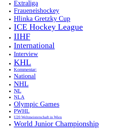
Extraliga
Fraueneishockey
Hlinka Gretzky Cup
ICE Hockey League
IIHF
International
Interview
KHL
Kommentar:
National
NHL
NL
NLA
Olympic Games
PWHL
U20 Weltmeisterschaft in Wien
World Junior Championship