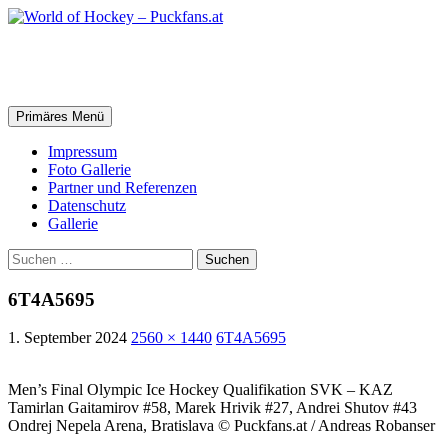
Zum
Inhalt
springen
World of Hockey – Puckfans.at
Suchen
Primäres Menü
Impressum
Foto Gallerie
Partner und Referenzen
Datenschutz
Gallerie
Suchen
nach:
6T4A5695
1. September 2024
2560 × 1440
6T4A5695
Men’s Final Olympic Ice Hockey Qualifikation SVK – KAZ
Tamirlan Gaitamirov #58, Marek Hrivik #27, Andrei Shutov #43
Ondrej Nepela Arena, Bratislava © Puckfans.at / Andreas Robanser