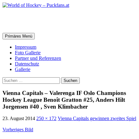
Zum
Inhalt
springen
World of Hockey – Puckfans.at
Suchen
Primäres Menü
Impressum
Foto Gallerie
Partner und Referenzen
Datenschutz
Gallerie
Suchen
nach:
Vienna Capitals – Valerenga IF Oslo Champions
Hockey League Benoît Gratton #25, Anders Hilt
Jorgensen #40 , Sven Klimbacher
23. August 2014
250 × 172
Vienna Capitals gewinnen zweites Spiel
Vorheriges Bild