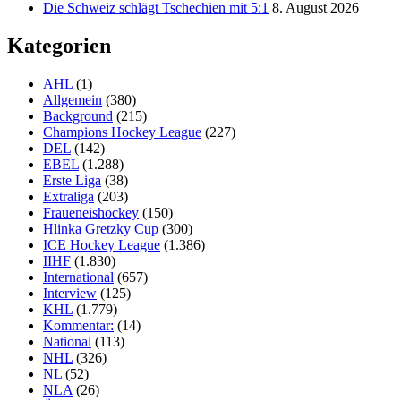
Die Schweiz schlägt Tschechien mit 5:1
8. August 2026
Kategorien
AHL
(1)
Allgemein
(380)
Background
(215)
Champions Hockey League
(227)
DEL
(142)
EBEL
(1.288)
Erste Liga
(38)
Extraliga
(203)
Fraueneishockey
(150)
Hlinka Gretzky Cup
(300)
ICE Hockey League
(1.386)
IIHF
(1.830)
International
(657)
Interview
(125)
KHL
(1.779)
Kommentar:
(14)
National
(113)
NHL
(326)
NL
(52)
NLA
(26)