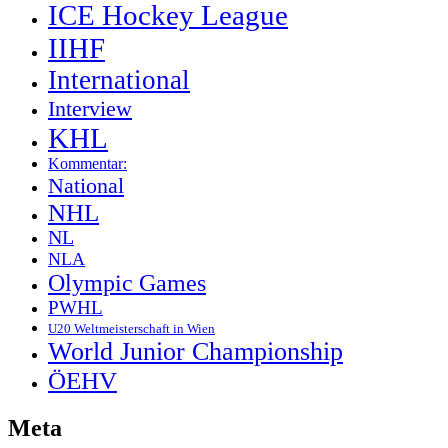
ICE Hockey League
IIHF
International
Interview
KHL
Kommentar:
National
NHL
NL
NLA
Olympic Games
PWHL
U20 Weltmeisterschaft in Wien
World Junior Championship
ÖEHV
Meta