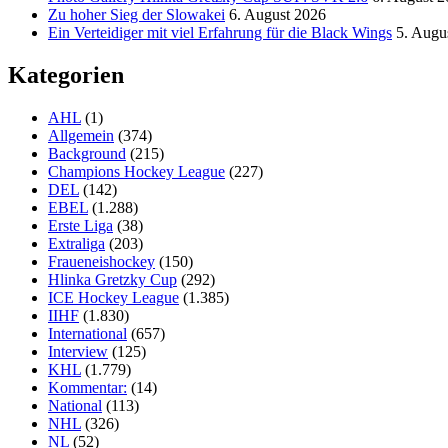
Zu hoher Sieg der Slowakei
6. August 2026
Ein Verteidiger mit viel Erfahrung für die Black Wings
5. Augu
Kategorien
AHL
(1)
Allgemein
(374)
Background
(215)
Champions Hockey League
(227)
DEL
(142)
EBEL
(1.288)
Erste Liga
(38)
Extraliga
(203)
Fraueneishockey
(150)
Hlinka Gretzky Cup
(292)
ICE Hockey League
(1.385)
IIHF
(1.830)
International
(657)
Interview
(125)
KHL
(1.779)
Kommentar:
(14)
National
(113)
NHL
(326)
NL
(52)