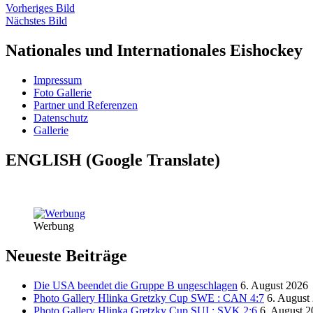
Vorheriges Bild
Nächstes Bild
Nationales und Internationales Eishockey
Impressum
Foto Gallerie
Partner und Referenzen
Datenschutz
Gallerie
ENGLISH (Google Translate)
Werbung
Neueste Beiträge
Die USA beendet die Gruppe B ungeschlagen
6. August 2026
Photo Gallery Hlinka Gretzky Cup SWE : CAN 4:7
6. August
Photo Gallery Hlinka Gretzky Cup SUI : SVK 2:6
6. August 