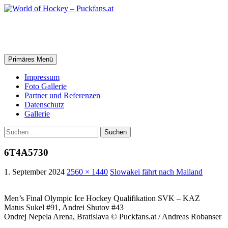
Zum
Inhalt
springen
World of Hockey – Puckfans.at
Suchen
Primäres Menü
Impressum
Foto Gallerie
Partner und Referenzen
Datenschutz
Gallerie
Suchen
nach:
6T4A5730
1. September 2024
2560 × 1440
Slowakei fährt nach Mailand
Men’s Final Olympic Ice Hockey Qualifikation SVK – KAZ
Matus Sukel #91, Andrei Shutov #43
Ondrej Nepela Arena, Bratislava © Puckfans.at / Andreas Robanser