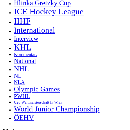
Hlinka Gretzky Cup
ICE Hockey League
IIHF
International
Interview
KHL
Kommentar:
National
NHL
NL
NLA
Olympic Games
PWHL
U20 Weltmeisterschaft in Wien
World Junior Championship
ÖEHV