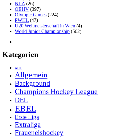
NLA
(26)
ÖEHV
(397)
Olympic Games
(224)
PWHL
(47)
U20 Weltmeisterschaft in Wien
(4)
World Junior Championship
(562)
Kategorien
AHL
Allgemein
Background
Champions Hockey League
DEL
EBEL
Erste Liga
Extraliga
Fraueneishockey